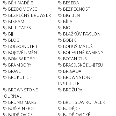
BĚH NADĚJE
BESEDA
BEZDOMOVEC
BEZPEČNOST
BEZPEČNÝ BROWSER
BIG BEN
BIKRAM
BÍLÁ
BILL GATES
BIO
BJJ
BLAŽKŮV PAVILON
BLOG
BOBÍK
BOBRONUTRIE
BOHUŠ MATUŠ
BOJOVÉ UMĚNÍ
BOLESTNÉ KAMENY
BOMBARDÉR
BOTANICUS
BRAMBORY
BRASILSKÉ JIU-JITSU
BRAVE
BRIGÁDA
BROKOLICE
BROWNSTONE
INSTITUTE
BROWNSTONE
BROŽURA
JOURNAL
BRUNO MARS
BŘETISLAV ROHÁČEK
BUĎ A NEBO
BUDĚJCE
BUDĚJOVICE
BUDĚJOVICKÉ