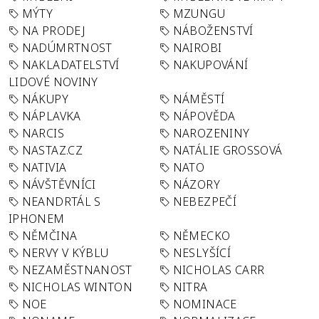
MÝTY
MZUNGU
NA PRODEJ
NÁBOŽENSTVÍ
NADÚMRTNOST
NAIROBI
NAKLADATELSTVÍ
NAKUPOVÁNÍ
LIDOVÉ NOVINY
NÁKUPY
NÁMĚSTÍ
NÁPLAVKA
NÁPOVĚDA
NARCIS
NAROZENINY
NASTAZ.CZ
NATÁLIE GROSSOVÁ
NATIVIA
NATO
NÁVŠTĚVNÍCI
NÁZORY
NEANDRTÁL S
NEBEZPEČÍ
IPHONEM
NĚMČINA
NĚMECKO
NERVY V KÝBLU
NESLYŠÍCÍ
NEZAMĚSTNANOST
NICHOLAS CARR
NICHOLAS WINTON
NITRA
NOE
NOMINACE