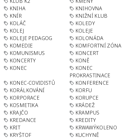
KLUB K2
KMENY
KNIHA
KNIHOVNA
KNÍR
KNIŽNÍ KLUB
KOLÁČ
KOLEDY
KOLEJ
KOLEJE
KOLEJE PEDAGOG
KOLONÁDA
KOMEDIE
KOMFORTNÍ ZÓNA
KOMUNISMUS
KONCERT
KONCERTY
KONĚ
KONEC
KONEC
PROKRASTINACE
KONEC-COVIDISTŮ
KONFERENCE
KORÁLKOVÁNÍ
KORFU
KORPORACE
KORUPCE
KOSMETIKA
KRÁDEŽ
KRAJČO
KRAMPUS
KREDANCE
KREDITY
KRIT
KRWAWÝKOLENO
KRYŠTOF
KUCHYNĚ