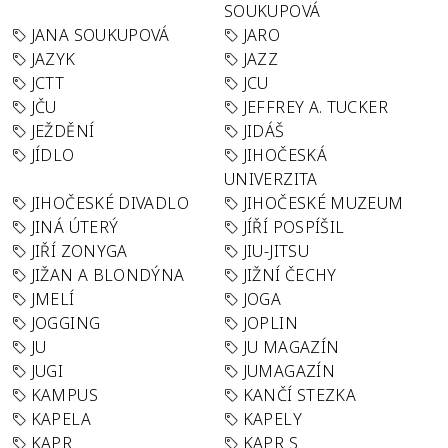
SOUKUPOVÁ
JANA SOUKUPOVÁ
JARO
JAZYK
JAZZ
JCTT
JCU
JČU
JEFFREY A. TUCKER
JEŽDĚNÍ
JIDÁŠ
JÍDLO
JIHOČESKÁ
UNIVERZITA
JIHOČESKÉ DIVADLO
JIHOČESKÉ MUZEUM
JINÁ ÚTERÝ
JÍŘÍ POSPÍŠIL
JIŘÍ ZONYGA
JIU-JITSU
JIŽAN A BLONDÝNA
JIŽNÍ ČECHY
JMELÍ
JOGA
JOGGING
JOPLIN
JU
JU MAGAZÍN
JUGI
JUMAGAZÍN
KAMPUS
KANČÍ STEZKA
KAPELA
KAPELY
KAPR
KAPR S