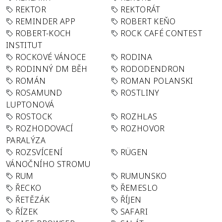
REKTOR
REKTORÁT
REMINDER APP
ROBERT KEŇO
ROBERT-KOCH
ROCK CAFÉ CONTEST
INSTITUT
ROCKOVÉ VÁNOCE
RODINA
RODINNÝ DM BĚH
RODODENDRON
ROMÁN
ROMAN POLANSKI
ROSAMUND
ROSTLINY
LUPTONOVÁ
ROSTOCK
ROZHLAS
ROZHODOVACÍ
ROZHOVOR
PARALÝZA
ROZSVÍCENÍ
RÜGEN
VÁNOČNÍHO STROMU
RUM
RUMUNSKO
ŘECKO
ŘEMESLO
ŘETĚZÁK
ŘÍJEN
ŘÍZEK
SAFARI