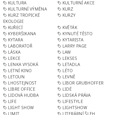
KULTURA
KULTURNÍ AKCE
KULTURNÍ VÝMĚNA
KURZ
KURZ TROPICKÉ
KURZY
EKOLOGIE
KUŘECÍ
KVĚTÁK
KYBERŠIKANA
KYNUTÉ TĚSTO
KYTARA
KYTARISTA
LABORATOŘ
LARRY PAGE
LÁSKA
LAW
LEKCE
LEKSES
LENKA VYSOKÁ
LETADLA
LETNÍ KINO
LÉTO
LETOUN
LEVNĚ
LHOSTEJNOST
LIBOR GRUBHOFFER
LIBRE OFFICE
LIDÉ
LIDOVÁ HUDBA
LIDSKÁ PRÁVA
LIFE
LIFESTYLE
LIGHT SHOW
LIGHTSHOW
LIMIT
LITERÁRNÍ ŠLEH