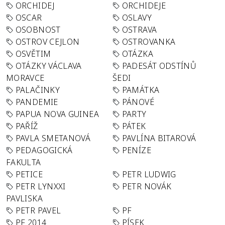
ORCHIDEJ
ORCHIDEJE
OSCAR
OSLAVY
OSOBNOST
OSTRAVA
OSTROV CEJLON
OSTROVANKA
OSVĚTIM
OTÁZKA
OTÁZKY VÁCLAVA
PADESÁT ODSTÍNŮ
MORAVCE
ŠEDI
PALAČINKY
PAMÁTKA
PANDEMIE
PÁNOVÉ
PAPUA NOVA GUINEA
PARTY
PAŘÍŽ
PÁTEK
PAVLA SMETANOVÁ
PAVLÍNA BITAROVÁ
PEDAGOGICKÁ
PENÍZE
FAKULTA
PETICE
PETR LUDWIG
PETR LYNXXI
PETR NOVÁK
PAVLISKA
PETR PAVEL
PF
PF 2014
PÍSEK