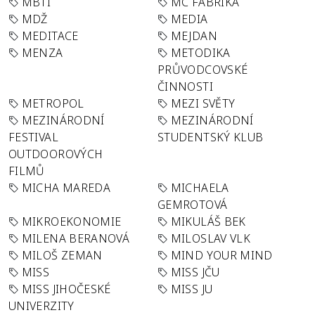
MBTI
MC FABRIKA
MDŽ
MEDIA
MEDITACE
MEJDAN
MENZA
METODIKA
PRŮVODCOVSKÉ
ČINNOSTI
METROPOL
MEZI SVĚTY
MEZINÁRODNÍ
MEZINÁRODNÍ
FESTIVAL
STUDENTSKÝ KLUB
OUTDOOROVÝCH
FILMŮ
MICHA MAREDA
MICHAELA
GEMROTOVÁ
MIKROEKONOMIE
MIKULÁŠ BEK
MILENA BERANOVÁ
MILOSLAV VLK
MILOŠ ZEMAN
MIND YOUR MIND
MISS
MISS JČU
MISS JIHOČESKÉ
MISS JU
UNIVERZITY