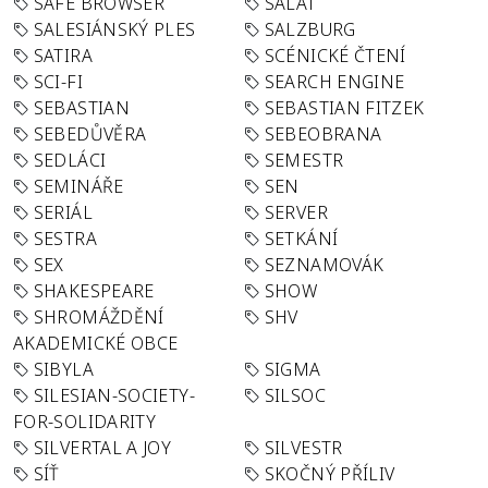
SAFE BROWSER
SALÁT
SALESIÁNSKÝ PLES
SALZBURG
SATIRA
SCÉNICKÉ ČTENÍ
SCI-FI
SEARCH ENGINE
SEBASTIAN
SEBASTIAN FITZEK
SEBEDŮVĚRA
SEBEOBRANA
SEDLÁCI
SEMESTR
SEMINÁŘE
SEN
SERIÁL
SERVER
SESTRA
SETKÁNÍ
SEX
SEZNAMOVÁK
SHAKESPEARE
SHOW
SHROMÁŽDĚNÍ
SHV
AKADEMICKÉ OBCE
SIBYLA
SIGMA
SILESIAN-SOCIETY-
SILSOC
FOR-SOLIDARITY
SILVERTAL A JOY
SILVESTR
SÍŤ
SKOČNÝ PŘÍLIV