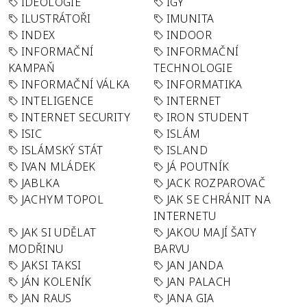
IDEOLOGIE
IGY
ILUSTRÁTOŘI
IMUNITA
INDEX
INDOOR
INFORMAČNÍ
INFORMAČNÍ
KAMPAŇ
TECHNOLOGIE
INFORMAČNÍ VÁLKA
INFORMATIKA
INTELIGENCE
INTERNET
INTERNET SECURITY
IRON STUDENT
ISIC
ISLÁM
ISLÁMSKÝ STÁT
ISLAND
IVAN MLÁDEK
JÁ POUTNÍK
JABLKA
JACK ROZPAROVAČ
JACHYM TOPOL
JAK SE CHRÁNIT NA
INTERNETU
JAK SI UDĚLAT
JAKOU MAJÍ ŠATY
MODŘINU
BARVU
JAKSI TAKSI
JAN JANDA
JÁN KOLENÍK
JAN PALACH
JAN RAUS
JANA GIA