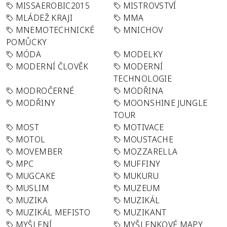
MISSAEROBIC2015
MISTROVSTVÍ
MLÁDEŽ KRAJI
MMA
MNEMOTECHNICKÉ
MNICHOV
POMŮCKY
MÓDA
MODELKY
MODERNÍ ČLOVĚK
MODERNÍ
TECHNOLOGIE
MODROČERNÉ
MODŘINA
MODŘINY
MOONSHINE JUNGLE
TOUR
MOST
MOTIVACE
MOTOL
MOUSTACHE
MOVEMBER
MOZZARELLA
MPC
MUFFINY
MUGCAKE
MUKURU
MUSLIM
MUZEUM
MUZIKA
MUZIKÁL
MUZIKÁL MEFISTO
MUZIKANT
MYŠLENÍ
MYŠLENKOVÉ MAPY