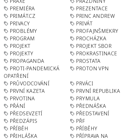
PRAXE
PRÁZDNINY
PREMIÉRA
PREZENTACE
PRIMÁT.CZ
PRINC ANDREW
PRIVACY
PRIVÁT
PROBLÉMY
PROFAJNŠMEKRY
PROGRAM
PROCHÁZKA
PROJEKT
PROJEKT SBOR
PROJEKTY
PROKRASTINACE
PROPAGANDA
PROSTATA
PROTI-PANDEMICKÁ
PROTON VPN
OPATŘENÍ
PRŮVODCOVÁNÍ
PRVÁCI
PRVNÍ KAZETA
PRVNÍ REPUBLIKA
PRVOTINA
PRYMULA
PŘÁNÍ
PŘEDNÁŠKA
PŘEDSEVZETÍ
PŘEDSTAVENÍ
PŘEDZÁPIS
PŘF
PŘÍBĚH
PŘÍBĚHY
PŘIHLÁŠKA
PŘÍPRAVA NA