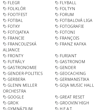
FLEGR
FLYBALL
FOLKLÓR
FOLTYN
FOOTFEST
FORUM
FOTBAL
FOTBALOVÁ LIGA
FOTKY
FOTOGRAFIE
FOTOJATKA
FOTONI
FRANCIE
FRANÇOIS
FRANCOUZSKÁ
FRANZ KAFKA
ALIANCE
FRONTY
FURIANT
FUTRÁLY
GASTRONOM
GASTRONOMIE
GENDER
GENDER-POLITICS
GEOCACHING
GERBERA
GERMANISTIKA
GLENN MILLER
GOJA MUSIC HALL
ORCHESTRA
GOOGLE
GREAT RESET
GROK
GROOVIN´HIGH
GYMNÁZIUM
H.E.A.T.