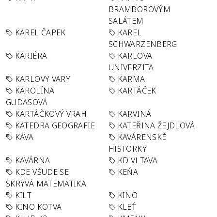
BRAMBOROVÝM
SALÁTEM
KAREL ČAPEK
KAREL
SCHWARZENBERG
KARIÉRA
KARLOVA
UNIVERZITA
KARLOVY VARY
KARMA
KAROLÍNA
KARTÁČEK
GUDASOVÁ
KARTÁČKOVÝ VRAH
KARVINÁ
KATEDRA GEOGRAFIE
KATEŘINA ŽEJDLOVÁ
KÁVA
KAVÁRENSKÉ
HISTORKY
KAVÁRNA
KD VLTAVA
KDE VŠUDE SE
KEŇA
SKRÝVÁ MATEMATIKA
KILT
KINO
KINO KOTVA
KLEŤ