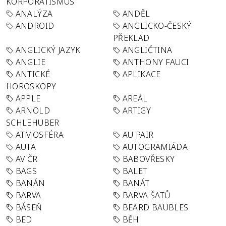
KORPORATISMUS
ANALÝZA
ANDĚL
ANDROID
ANGLICKO-ČESKÝ
PŘEKLAD
ANGLICKÝ JAZYK
ANGLIČTINA
ANGLIE
ANTHONY FAUCI
ANTICKÉ
APLIKACE
HOROSKOPY
APPLE
AREÁL
ARNOLD
ARTIGY
SCHLEHUBER
ATMOSFÉRA
AU PAIR
AUTA
AUTOGRAMIÁDA
AV ČR
BABOVŘESKY
BAGS
BALET
BANÁN
BANÁT
BARVA
BARVA ŠATŮ
BÁSEŇ
BEARD BAUBLES
BED
BĚH