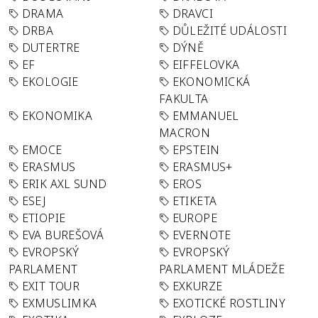
DRAMA
DRAVCI
DRBA
DŮLEŽITÉ UDÁLOSTI
DUTERTRE
DÝNĚ
EF
EIFFELOVKA
EKOLOGIE
EKONOMICKÁ
FAKULTA
EKONOMIKA
EMMANUEL
MACRON
EMOCE
EPSTEIN
ERASMUS
ERASMUS+
ERIK AXL SUND
EROS
ESEJ
ETIKETA
ETIOPIE
EUROPE
EVA BUREŠOVÁ
EVERNOTE
EVROPSKÝ
EVROPSKÝ
PARLAMENT
PARLAMENT MLÁDEŽE
EXIT TOUR
EXKURZE
EXMUSLIMKA
EXOTICKÉ ROSTLINY