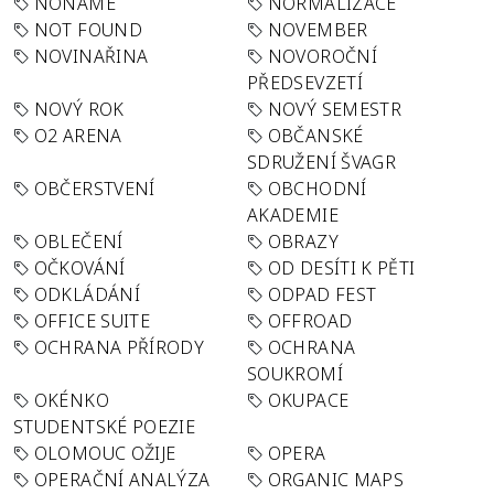
NONAME
NORMALIZACE
NOT FOUND
NOVEMBER
NOVINAŘINA
NOVOROČNÍ
PŘEDSEVZETÍ
NOVÝ ROK
NOVÝ SEMESTR
O2 ARENA
OBČANSKÉ
SDRUŽENÍ ŠVAGR
OBČERSTVENÍ
OBCHODNÍ
AKADEMIE
OBLEČENÍ
OBRAZY
OČKOVÁNÍ
OD DESÍTI K PĚTI
ODKLÁDÁNÍ
ODPAD FEST
OFFICE SUITE
OFFROAD
OCHRANA PŘÍRODY
OCHRANA
SOUKROMÍ
OKÉNKO
OKUPACE
STUDENTSKÉ POEZIE
OLOMOUC OŽIJE
OPERA
OPERAČNÍ ANALÝZA
ORGANIC MAPS