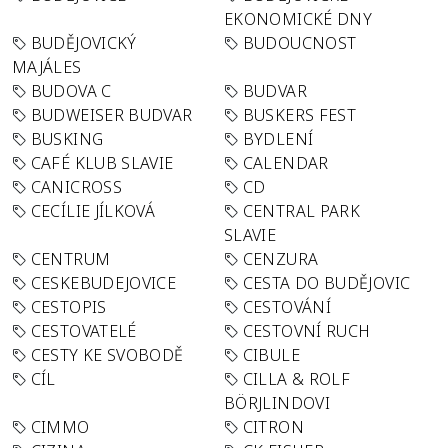
EKONOMICKÉ DNY
BUDĚJOVICKÝ
BUDOUCNOST
MAJÁLES
BUDOVA C
BUDVAR
BUDWEISER BUDVAR
BUSKERS FEST
BUSKING
BYDLENÍ
CAFÉ KLUB SLAVIE
CALENDAR
CANICROSS
CD
CECÍLIE JÍLKOVÁ
CENTRAL PARK
SLAVIE
CENTRUM
CENZURA
CESKEBUDEJOVICE
CESTA DO BUDĚJOVIC
CESTOPIS
CESTOVÁNÍ
CESTOVATELÉ
CESTOVNÍ RUCH
CESTY KE SVOBODĚ
CIBULE
CÍL
CILLA & ROLF
BÖRJLINDOVI
CIMMO
CITRON