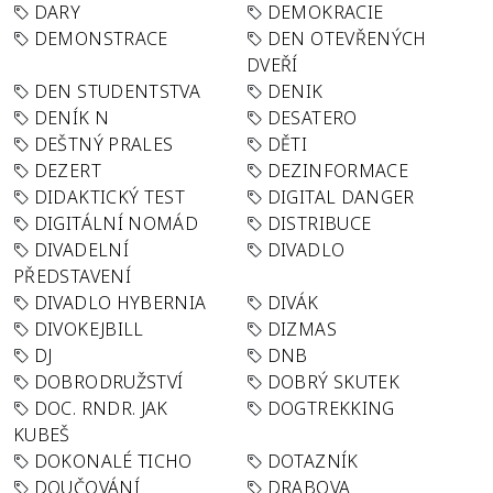
DARY
DEMOKRACIE
DEMONSTRACE
DEN OTEVŘENÝCH
DVEŘÍ
DEN STUDENTSTVA
DENIK
DENÍK N
DESATERO
DEŠTNÝ PRALES
DĚTI
DEZERT
DEZINFORMACE
DIDAKTICKÝ TEST
DIGITAL DANGER
DIGITÁLNÍ NOMÁD
DISTRIBUCE
DIVADELNÍ
DIVADLO
PŘEDSTAVENÍ
DIVADLO HYBERNIA
DIVÁK
DIVOKEJBILL
DIZMAS
DJ
DNB
DOBRODRUŽSTVÍ
DOBRÝ SKUTEK
DOC. RNDR. JAK
DOGTREKKING
KUBEŠ
DOKONALÉ TICHO
DOTAZNÍK
DOUČOVÁNÍ
DRABOVA