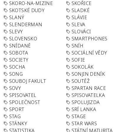
SKORO-NA-MIZINE
SKOŘICE
SKOTSKÉ DUDY
SLADKÉ
SLANÝ
SLÁVIE
SLENDERMAN
SLEVA
SLEVY
SLOVÁCI
SLOVENSKO
SMARTPHONES
SNÍDANĚ
SNÍH
SOBOTA
SOCIÁLNÍ VĚDY
SOCIETY
SOFIE
SOCHA
SOKOLÁK
SONG
SONJIN DENÍK
SOUBOJ FAKULT
SOUTĚŽ
SOVY
SPARTAN RACE
SPISOVATEL
SPISOVATELKA
SPOLEČNOST
SPOLUJIZDA
SPORT
SRÍ LANKA
STAG
STAGE
STÁNKY
STAR WARS
STATISTIKA
STÁTNÍ MATURITA