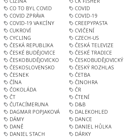
CIZINA
CK FISHER
CO TO BYL COVID
COVID
COVID ZPRÁVA
COVID-19
COVID-19 VAKCÍNY
CREEPYPASTA
CUKROVÍ
CVIČENÍ
CYCLING
CZECH-US
ČESKÁ REPUBLIKA
ČESKÁ TELEVIZE
ČESKÉ BUDĚJOVICE
ČESKÉ TRADICE
ČESKOBUDĚJOVICKO
ČESKOBUDĚJOVICKÝ
ČESKOSLOVENSKO
ČESKÝ ROZHLAS
ČESNEK
ČETBA
ČÍNA
ČINOHRA
ČOKOLÁDA
ČR
ČT
ČTENÍ
ČUTACÍMERUNA
D&B
DAGMAR POPJAKOVÁ
DALEKOHLED
DÁMY
DANCE
DANĚ
DANIEL HŮLKA
DANIEL STACH
DÁRKY