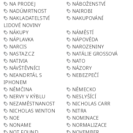
NA PRODEJ
NÁBOŽENSTVÍ
NADÚMRTNOST
NAIROBI
NAKLADATELSTVÍ
NAKUPOVÁNÍ
LIDOVÉ NOVINY
NÁKUPY
NÁMĚSTÍ
NÁPLAVKA
NÁPOVĚDA
NARCIS
NAROZENINY
NASTAZ.CZ
NATÁLIE GROSSOVÁ
NATIVIA
NATO
NÁVŠTĚVNÍCI
NÁZORY
NEANDRTÁL S
NEBEZPEČÍ
IPHONEM
NĚMČINA
NĚMECKO
NERVY V KÝBLU
NESLYŠÍCÍ
NEZAMĚSTNANOST
NICHOLAS CARR
NICHOLAS WINTON
NITRA
NOE
NOMINACE
NONAME
NORMALIZACE
NOT FOUND
NOVEMBER