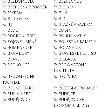
BEZDOMOVEC
BEZPEČNOST
BEZPEČNÝ BROWSER
BIG BEN
BIKRAM
BÍLÁ
BILL GATES
BIO
BJJ
BLAŽKŮV PAVILON
BLOG
BOBÍK
BOBRONUTRIE
BOHUŠ MATUŠ
BOJOVÉ UMĚNÍ
BOLESTNÉ KAMENY
BOMBARDÉR
BOTANICUS
BRAMBORY
BRASILSKÉ JIU-JITSU
BRAVE
BRIGÁDA
BROKOLICE
BROWNSTONE
INSTITUTE
BROWNSTONE
BROŽURA
JOURNAL
BRUNO MARS
BŘETISLAV ROHÁČEK
BUĎ A NEBO
BUDĚJCE
BUDĚJOVICE
BUDĚJOVICKÉ
EKONOMICKÉ DNY