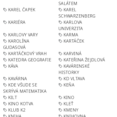
SALÁTEM
KAREL ČAPEK
KAREL
SCHWARZENBERG
KARIÉRA
KARLOVA
UNIVERZITA
KARLOVY VARY
KARMA
KAROLÍNA
KARTÁČEK
GUDASOVÁ
KARTÁČKOVÝ VRAH
KARVINÁ
KATEDRA GEOGRAFIE
KATEŘINA ŽEJDLOVÁ
KÁVA
KAVÁRENSKÉ
HISTORKY
KAVÁRNA
KD VLTAVA
KDE VŠUDE SE
KEŇA
SKRÝVÁ MATEMATIKA
KILT
KINO
KINO KOTVA
KLEŤ
KLUB K2
KMENY
KNIHA
KNIHOVNA