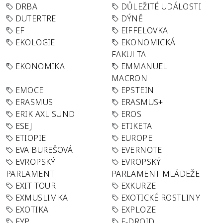
DRBA
DŮLEŽITÉ UDÁLOSTI
DUTERTRE
DÝNĚ
EF
EIFFELOVKA
EKOLOGIE
EKONOMICKÁ
FAKULTA
EKONOMIKA
EMMANUEL
MACRON
EMOCE
EPSTEIN
ERASMUS
ERASMUS+
ERIK AXL SUND
EROS
ESEJ
ETIKETA
ETIOPIE
EUROPE
EVA BUREŠOVÁ
EVERNOTE
EVROPSKÝ
EVROPSKÝ
PARLAMENT
PARLAMENT MLÁDEŽE
EXIT TOUR
EXKURZE
EXMUSLIMKA
EXOTICKÉ ROSTLINY
EXOTIKA
EXPLOZE
EYP
F-DROID