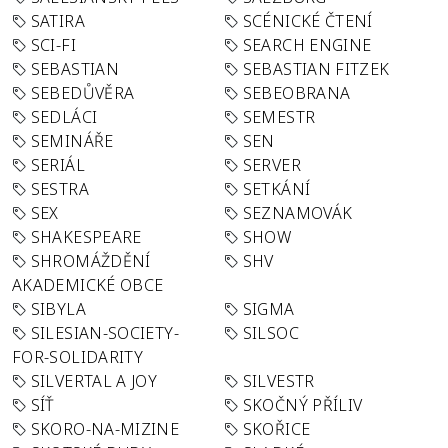
SATIRA
SCÉNICKÉ ČTENÍ
SCI-FI
SEARCH ENGINE
SEBASTIAN
SEBASTIAN FITZEK
SEBEDŮVĚRA
SEBEOBRANA
SEDLÁCI
SEMESTR
SEMINÁŘE
SEN
SERIÁL
SERVER
SESTRA
SETKÁNÍ
SEX
SEZNAMOVÁK
SHAKESPEARE
SHOW
SHROMÁŽDĚNÍ
SHV
AKADEMICKÉ OBCE
SIBYLA
SIGMA
SILESIAN-SOCIETY-
SILSOC
FOR-SOLIDARITY
SILVERTAL A JOY
SILVESTR
SÍŤ
SKOČNÝ PŘÍLIV
SKORO-NA-MIZINE
SKOŘICE