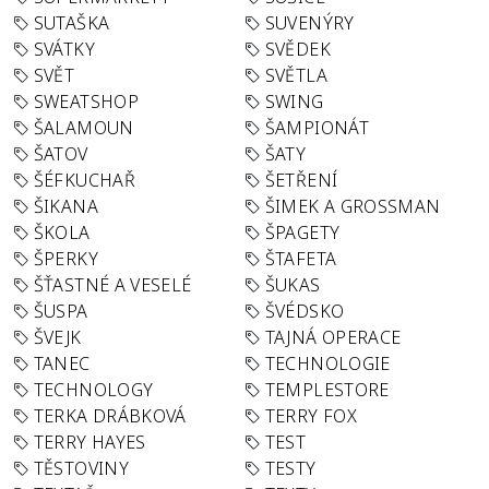
SUTAŠKA
SUVENÝRY
SVÁTKY
SVĚDEK
SVĚT
SVĚTLA
SWEATSHOP
SWING
ŠALAMOUN
ŠAMPIONÁT
ŠATOV
ŠATY
ŠÉFKUCHAŘ
ŠETŘENÍ
ŠIKANA
ŠIMEK A GROSSMAN
ŠKOLA
ŠPAGETY
ŠPERKY
ŠTAFETA
ŠŤASTNÉ A VESELÉ
ŠUKAS
ŠUSPA
ŠVÉDSKO
ŠVEJK
TAJNÁ OPERACE
TANEC
TECHNOLOGIE
TECHNOLOGY
TEMPLESTORE
TERKA DRÁBKOVÁ
TERRY FOX
TERRY HAYES
TEST
TĚSTOVINY
TESTY