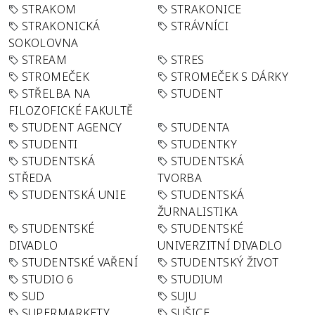
STRAKOM
STRAKONICE
STRAKONICKÁ
STRÁVNÍCI
SOKOLOVNA
STREAM
STRES
STROMEČEK
STROMEČEK S DÁRKY
STŘELBA NA
STUDENT
FILOZOFICKÉ FAKULTĚ
STUDENT AGENCY
STUDENTA
STUDENTI
STUDENTKY
STUDENTSKÁ
STUDENTSKÁ
STŘEDA
TVORBA
STUDENTSKÁ UNIE
STUDENTSKÁ
ŽURNALISTIKA
STUDENTSKÉ
STUDENTSKÉ
DIVADLO
UNIVERZITNÍ DIVADLO
STUDENTSKÉ VAŘENÍ
STUDENTSKÝ ŽIVOT
STUDIO 6
STUDIUM
SUD
SUJU
SUPERMARKETY
SUŠICE