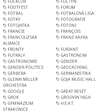
FOLKLÓR
FOLTYN
FOOTFEST
FORUM
FOTBAL
FOTBALOVÁ LIGA
FOTKY
FOTOGRAFIE
FOTOJATKA
FOTONI
FRANCIE
FRANÇOIS
FRANCOUZSKÁ
FRANZ KAFKA
ALIANCE
FRONTY
FURIANT
FUTRÁLY
GASTRONOM
GASTRONOMIE
GENDER
GENDER-POLITICS
GEOCACHING
GERBERA
GERMANISTIKA
GLENN MILLER
GOJA MUSIC HALL
ORCHESTRA
GOOGLE
GREAT RESET
GROK
GROOVIN´HIGH
GYMNÁZIUM
H.E.A.T.
STRAKONICE