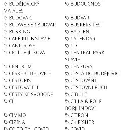
BUDĚJOVICKÝ
BUDOUCNOST
MAJÁLES
BUDOVA C
BUDVAR
BUDWEISER BUDVAR
BUSKERS FEST
BUSKING
BYDLENÍ
CAFÉ KLUB SLAVIE
CALENDAR
CANICROSS
CD
CECÍLIE JÍLKOVÁ
CENTRAL PARK
SLAVIE
CENTRUM
CENZURA
CESKEBUDEJOVICE
CESTA DO BUDĚJOVIC
CESTOPIS
CESTOVÁNÍ
CESTOVATELÉ
CESTOVNÍ RUCH
CESTY KE SVOBODĚ
CIBULE
CÍL
CILLA & ROLF
BÖRJLINDOVI
CIMMO
CITRON
CIZINA
CK FISHER
CO TO BYL COVID
COVID