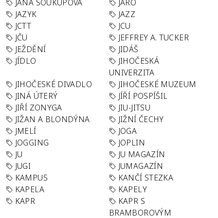
JANA SOUKUPOVÁ
JARO
JAZYK
JAZZ
JCTT
JCU
JČU
JEFFREY A. TUCKER
JEŽDĚNÍ
JIDÁŠ
JÍDLO
JIHOČESKÁ
UNIVERZITA
JIHOČESKÉ DIVADLO
JIHOČESKÉ MUZEUM
JINÁ ÚTERÝ
JÍŘÍ POSPÍŠIL
JIŘÍ ZONYGA
JIU-JITSU
JIŽAN A BLONDÝNA
JIŽNÍ ČECHY
JMELÍ
JOGA
JOGGING
JOPLIN
JU
JU MAGAZÍN
JUGI
JUMAGAZÍN
KAMPUS
KANČÍ STEZKA
KAPELA
KAPELY
KAPR
KAPR S
BRAMBOROVÝM