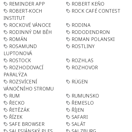
REMINDER APP
ROBERT KEŇO
ROBERT-KOCH
ROCK CAFÉ CONTEST
INSTITUT
ROCKOVÉ VÁNOCE
RODINA
RODINNÝ DM BĚH
RODODENDRON
ROMÁN
ROMAN POLANSKI
ROSAMUND
ROSTLINY
LUPTONOVÁ
ROSTOCK
ROZHLAS
ROZHODOVACÍ
ROZHOVOR
PARALÝZA
ROZSVÍCENÍ
RÜGEN
VÁNOČNÍHO STROMU
RUM
RUMUNSKO
ŘECKO
ŘEMESLO
ŘETĚZÁK
ŘÍJEN
ŘÍZEK
SAFARI
SAFE BROWSER
SALÁT
SALESIÁNSKÝ PLES
SALZBURG