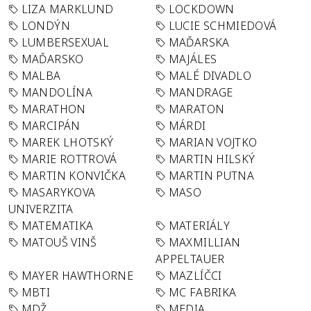
LIZA MARKLUND
LOCKDOWN
LONDÝN
LUCIE SCHMIEDOVÁ
LUMBERSEXUAL
MAĎARSKA
MAĎARSKO
MAJÁLES
MALBA
MALÉ DIVADLO
MANDOLÍNA
MANDRAGE
MARATHON
MARATON
MARCIPÁN
MÁRDI
MAREK LHOTSKÝ
MARIAN VOJTKO
MARIE ROTTROVÁ
MARTIN HILSKÝ
MARTIN KONVIČKA
MARTIN PUTNA
MASARYKOVA
MASO
UNIVERZITA
MATEMATIKA
MATERIÁLY
MATOUŠ VINŠ
MAXMILLIAN
APPELTAUER
MAYER HAWTHORNE
MAZLÍČCI
MBTI
MC FABRIKA
MDŽ
MEDIA