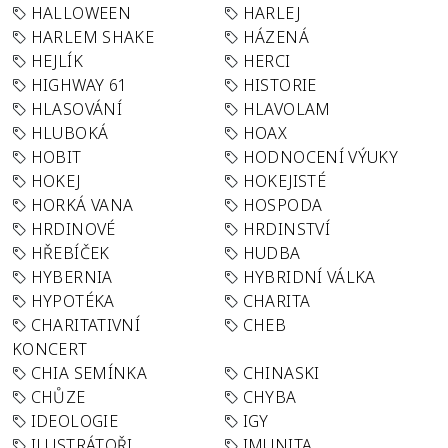
HALLOWEEN
HARLEJ
HARLEM SHAKE
HÁZENÁ
HEJLÍK
HERCI
HIGHWAY 61
HISTORIE
HLASOVÁNÍ
HLAVOLAM
HLUBOKÁ
HOAX
HOBIT
HODNOCENÍ VÝUKY
HOKEJ
HOKEJISTÉ
HORKÁ VANA
HOSPODA
HRDINOVÉ
HRDINSTVÍ
HŘEBÍČEK
HUDBA
HYBERNIA
HYBRIDNÍ VÁLKA
HYPOTÉKA
CHARITA
CHARITATIVNÍ
CHEB
KONCERT
CHIA SEMÍNKA
CHINASKI
CHŮZE
CHYBA
IDEOLOGIE
IGY
ILUSTRÁTOŘI
IMUNITA