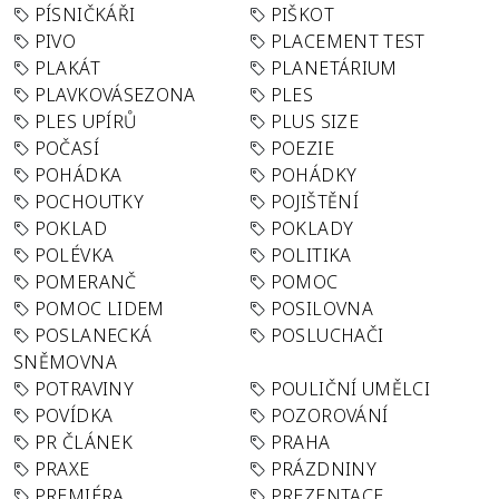
PÍSNIČKÁŘI
PIŠKOT
PIVO
PLACEMENT TEST
PLAKÁT
PLANETÁRIUM
PLAVKOVÁSEZONA
PLES
PLES UPÍRŮ
PLUS SIZE
POČASÍ
POEZIE
POHÁDKA
POHÁDKY
POCHOUTKY
POJIŠTĚNÍ
POKLAD
POKLADY
POLÉVKA
POLITIKA
POMERANČ
POMOC
POMOC LIDEM
POSILOVNA
POSLANECKÁ
POSLUCHAČI
SNĚMOVNA
POTRAVINY
POULIČNÍ UMĚLCI
POVÍDKA
POZOROVÁNÍ
PR ČLÁNEK
PRAHA
PRAXE
PRÁZDNINY
PREMIÉRA
PREZENTACE