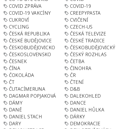
COVID ZPRÁVA
COVID-19
COVID-19 VAKCÍNY
CREEPYPASTA
CUKROVÍ
CVIČENÍ
CYCLING
CZECH-US
ČESKÁ REPUBLIKA
ČESKÁ TELEVIZE
ČESKÉ BUDĚJOVICE
ČESKÉ TRADICE
ČESKOBUDĚJOVICKO
ČESKOBUDĚJOVICKÝ
ČESKOSLOVENSKO
ČESKÝ ROZHLAS
ČESNEK
ČETBA
ČÍNA
ČINOHRA
ČOKOLÁDA
ČR
ČT
ČTENÍ
ČUTACÍMERUNA
D&B
DAGMAR POPJAKOVÁ
DALEKOHLED
DÁMY
DANCE
DANĚ
DANIEL HŮLKA
DANIEL STACH
DÁRKY
DARY
DEMOKRACIE