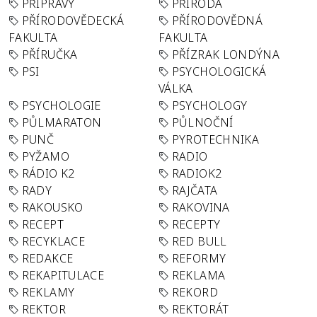
PŘÍPRAVY
PŘÍRODA
PŘÍRODOVĚDECKÁ
PŘÍRODOVĚDNÁ
FAKULTA
FAKULTA
PŘÍRUČKA
PŘÍZRAK LONDÝNA
PSI
PSYCHOLOGICKÁ
VÁLKA
PSYCHOLOGIE
PSYCHOLOGY
PŮLMARATON
PŮLNOČNÍ
PUNČ
PYROTECHNIKA
PYŽAMO
RADIO
RÁDIO K2
RADIOK2
RADY
RAJČATA
RAKOUSKO
RAKOVINA
RECEPT
RECEPTY
RECYKLACE
RED BULL
REDAKCE
REFORMY
REKAPITULACE
REKLAMA
REKLAMY
REKORD
REKTOR
REKTORÁT