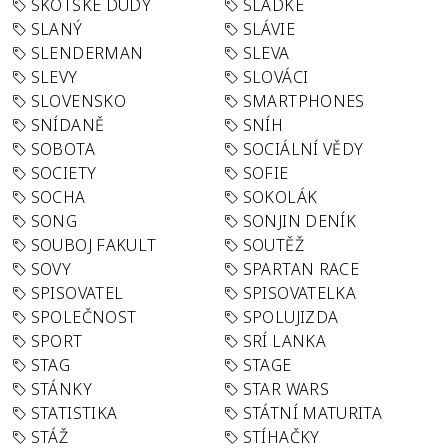
SKOTSKÉ DUDY
SLADKÉ
SLANÝ
SLÁVIE
SLENDERMAN
SLEVA
SLEVY
SLOVÁCI
SLOVENSKO
SMARTPHONES
SNÍDANĚ
SNÍH
SOBOTA
SOCIÁLNÍ VĚDY
SOCIETY
SOFIE
SOCHA
SOKOLÁK
SONG
SONJIN DENÍK
SOUBOJ FAKULT
SOUTĚŽ
SOVY
SPARTAN RACE
SPISOVATEL
SPISOVATELKA
SPOLEČNOST
SPOLUJIZDA
SPORT
SRÍ LANKA
STAG
STAGE
STÁNKY
STAR WARS
STATISTIKA
STÁTNÍ MATURITA
STÁŽ
STÍHAČKY