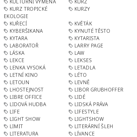
KULTURNÍ VÝMĚNA
KURZ
KURZ TROPICKÉ
KURZY
EKOLOGIE
KUŘECÍ
KVĚTÁK
KYBERŠIKANA
KYNUTÉ TĚSTO
KYTARA
KYTARISTA
LABORATOŘ
LARRY PAGE
LÁSKA
LAW
LEKCE
LEKSES
LENKA VYSOKÁ
LETADLA
LETNÍ KINO
LÉTO
LETOUN
LEVNĚ
LHOSTEJNOST
LIBOR GRUBHOFFER
LIBRE OFFICE
LIDÉ
LIDOVÁ HUDBA
LIDSKÁ PRÁVA
LIFE
LIFESTYLE
LIGHT SHOW
LIGHTSHOW
LIMIT
LITERÁRNÍ ŠLEH
LITERATURA
LÍVANCE