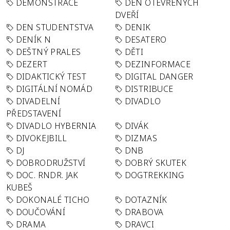
DEMONSTRACE
DEN OTEVŘENÝCH
DVEŘÍ
DEN STUDENTSTVA
DENIK
DENÍK N
DESATERO
DEŠTNÝ PRALES
DĚTI
DEZERT
DEZINFORMACE
DIDAKTICKÝ TEST
DIGITAL DANGER
DIGITÁLNÍ NOMÁD
DISTRIBUCE
DIVADELNÍ
DIVADLO
PŘEDSTAVENÍ
DIVADLO HYBERNIA
DIVÁK
DIVOKEJBILL
DIZMAS
DJ
DNB
DOBRODRUŽSTVÍ
DOBRÝ SKUTEK
DOC. RNDR. JAK
DOGTREKKING
KUBEŠ
DOKONALÉ TICHO
DOTAZNÍK
DOUČOVÁNÍ
DRABOVA
DRAMA
DRAVCI