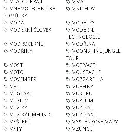
MLÁDEŽ KRAJI
MMA
MNEMOTECHNICKÉ
MNICHOV
POMŮCKY
MÓDA
MODELKY
MODERNÍ ČLOVĚK
MODERNÍ
TECHNOLOGIE
MODROČERNÉ
MODŘINA
MODŘINY
MOONSHINE JUNGLE
TOUR
MOST
MOTIVACE
MOTOL
MOUSTACHE
MOVEMBER
MOZZARELLA
MPC
MUFFINY
MUGCAKE
MUKURU
MUSLIM
MUZEUM
MUZIKA
MUZIKÁL
MUZIKÁL MEFISTO
MUZIKANT
MYŠLENÍ
MYŠLENKOVÉ MAPY
MÝTY
MZUNGU