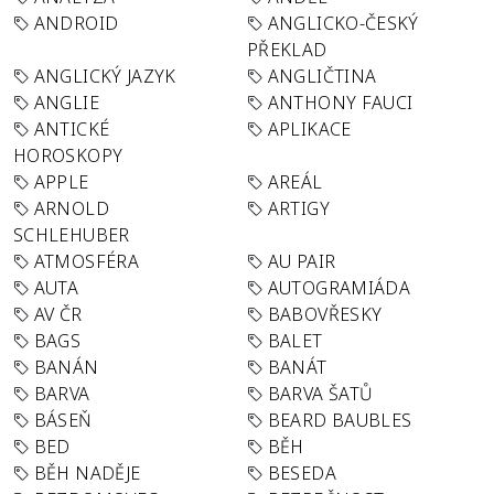
ANDROID
ANGLICKO-ČESKÝ
PŘEKLAD
ANGLICKÝ JAZYK
ANGLIČTINA
ANGLIE
ANTHONY FAUCI
ANTICKÉ
APLIKACE
HOROSKOPY
APPLE
AREÁL
ARNOLD
ARTIGY
SCHLEHUBER
ATMOSFÉRA
AU PAIR
AUTA
AUTOGRAMIÁDA
AV ČR
BABOVŘESKY
BAGS
BALET
BANÁN
BANÁT
BARVA
BARVA ŠATŮ
BÁSEŇ
BEARD BAUBLES
BED
BĚH
BĚH NADĚJE
BESEDA