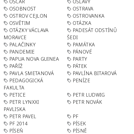
OSCAR
OSLAVY
OSOBNOST
OSTRAVA
OSTROV CEJLON
OSTROVANKA
OSVĚTIM
OTÁZKA
OTÁZKY VÁCLAVA
PADESÁT ODSTÍNŮ
MORAVCE
ŠEDI
PALAČINKY
PAMÁTKA
PANDEMIE
PÁNOVÉ
PAPUA NOVA GUINEA
PARTY
PAŘÍŽ
PÁTEK
PAVLA SMETANOVÁ
PAVLÍNA BITAROVÁ
PEDAGOGICKÁ
PENÍZE
FAKULTA
PETICE
PETR LUDWIG
PETR LYNXXI
PETR NOVÁK
PAVLISKA
PETR PAVEL
PF
PF 2014
PÍSEK
PÍSEŇ
PÍSNĚ