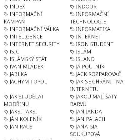
INDEX
INDOOR
INFORMAČNÍ
INFORMAČNÍ
KAMPAŇ
TECHNOLOGIE
INFORMAČNÍ VÁLKA
INFORMATIKA
INTELIGENCE
INTERNET
INTERNET SECURITY
IRON STUDENT
ISIC
ISLÁM
ISLÁMSKÝ STÁT
ISLAND
IVAN MLÁDEK
JÁ POUTNÍK
JABLKA
JACK ROZPAROVAČ
JACHYM TOPOL
JAK SE CHRÁNIT NA
INTERNETU
JAK SI UDĚLAT
JAKOU MAJÍ ŠATY
MODŘINU
BARVU
JAKSI TAKSI
JAN JANDA
JÁN KOLENÍK
JAN PALACH
JAN RAUS
JANA GIA
SOUKUPOVÁ