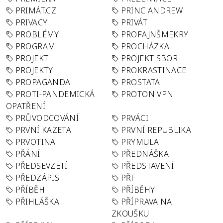
PRIMÁT.CZ
PRINC ANDREW
PRIVACY
PRIVÁT
PROBLÉMY
PROFAJNŠMEKRY
PROGRAM
PROCHÁZKA
PROJEKT
PROJEKT SBOR
PROJEKTY
PROKRASTINACE
PROPAGANDA
PROSTATA
PROTI-PANDEMICKÁ
PROTON VPN
OPATŘENÍ
PRŮVODCOVÁNÍ
PRVÁCI
PRVNÍ KAZETA
PRVNÍ REPUBLIKA
PRVOTINA
PRYMULA
PŘÁNÍ
PŘEDNÁŠKA
PŘEDSEVZETÍ
PŘEDSTAVENÍ
PŘEDZÁPIS
PŘF
PŘÍBĚH
PŘÍBĚHY
PŘIHLÁŠKA
PŘÍPRAVA NA
ZKOUŠKU