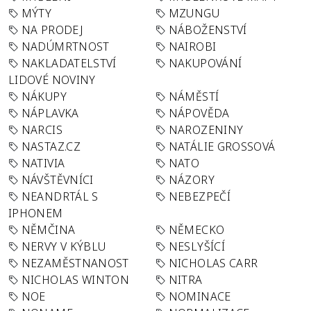
MÝTY
MZUNGU
NA PRODEJ
NÁBOŽENSTVÍ
NADÚMRTNOST
NAIROBI
NAKLADATELSTVÍ
NAKUPOVÁNÍ
LIDOVÉ NOVINY
NÁKUPY
NÁMĚSTÍ
NÁPLAVKA
NÁPOVĚDA
NARCIS
NAROZENINY
NASTAZ.CZ
NATÁLIE GROSSOVÁ
NATIVIA
NATO
NÁVŠTĚVNÍCI
NÁZORY
NEANDRTÁL S
NEBEZPEČÍ
IPHONEM
NĚMČINA
NĚMECKO
NERVY V KÝBLU
NESLYŠÍCÍ
NEZAMĚSTNANOST
NICHOLAS CARR
NICHOLAS WINTON
NITRA
NOE
NOMINACE