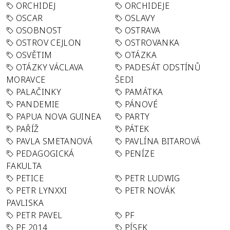
ORCHIDEJ
ORCHIDEJE
OSCAR
OSLAVY
OSOBNOST
OSTRAVA
OSTROV CEJLON
OSTROVANKA
OSVĚTIM
OTÁZKA
OTÁZKY VÁCLAVA
PADESÁT ODSTÍNŮ
MORAVCE
ŠEDI
PALAČINKY
PAMÁTKA
PANDEMIE
PÁNOVÉ
PAPUA NOVA GUINEA
PARTY
PAŘÍŽ
PÁTEK
PAVLA SMETANOVÁ
PAVLÍNA BITAROVÁ
PEDAGOGICKÁ
PENÍZE
FAKULTA
PETICE
PETR LUDWIG
PETR LYNXXI
PETR NOVÁK
PAVLISKA
PETR PAVEL
PF
PF 2014
PÍSEK