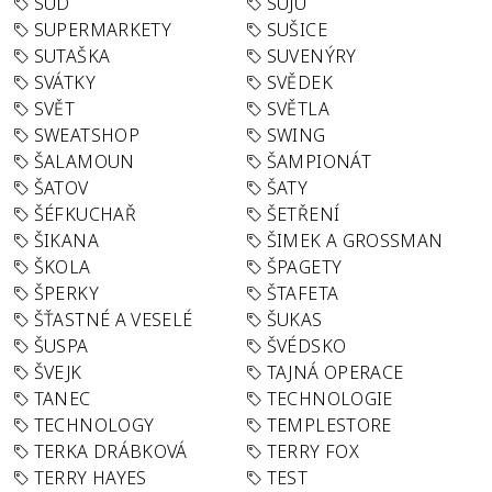
SUD
SUJU
SUPERMARKETY
SUŠICE
SUTAŠKA
SUVENÝRY
SVÁTKY
SVĚDEK
SVĚT
SVĚTLA
SWEATSHOP
SWING
ŠALAMOUN
ŠAMPIONÁT
ŠATOV
ŠATY
ŠÉFKUCHAŘ
ŠETŘENÍ
ŠIKANA
ŠIMEK A GROSSMAN
ŠKOLA
ŠPAGETY
ŠPERKY
ŠTAFETA
ŠŤASTNÉ A VESELÉ
ŠUKAS
ŠUSPA
ŠVÉDSKO
ŠVEJK
TAJNÁ OPERACE
TANEC
TECHNOLOGIE
TECHNOLOGY
TEMPLESTORE
TERKA DRÁBKOVÁ
TERRY FOX
TERRY HAYES
TEST