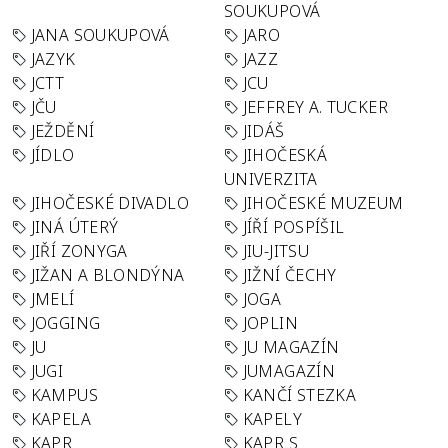
SOUKUPOVÁ
JANA SOUKUPOVÁ
JARO
JAZYK
JAZZ
JCTT
JCU
JČU
JEFFREY A. TUCKER
JEŽDĚNÍ
JIDÁŠ
JÍDLO
JIHOČESKÁ
UNIVERZITA
JIHOČESKÉ DIVADLO
JIHOČESKÉ MUZEUM
JINÁ ÚTERÝ
JÍŘÍ POSPÍŠIL
JIŘÍ ZONYGA
JIU-JITSU
JIŽAN A BLONDÝNA
JIŽNÍ ČECHY
JMELÍ
JOGA
JOGGING
JOPLIN
JU
JU MAGAZÍN
JUGI
JUMAGAZÍN
KAMPUS
KANČÍ STEZKA
KAPELA
KAPELY
KAPR
KAPR S