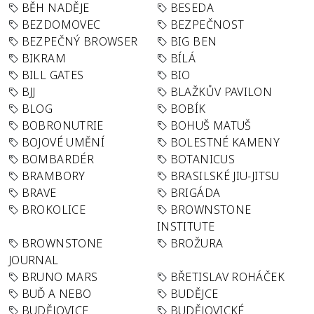
BĚH NADĚJE
BESEDA
BEZDOMOVEC
BEZPEČNOST
BEZPEČNÝ BROWSER
BIG BEN
BIKRAM
BÍLÁ
BILL GATES
BIO
BJJ
BLAŽKŮV PAVILON
BLOG
BOBÍK
BOBRONUTRIE
BOHUŠ MATUŠ
BOJOVÉ UMĚNÍ
BOLESTNÉ KAMENY
BOMBARDÉR
BOTANICUS
BRAMBORY
BRASILSKÉ JIU-JITSU
BRAVE
BRIGÁDA
BROKOLICE
BROWNSTONE
INSTITUTE
BROWNSTONE
BROŽURA
JOURNAL
BRUNO MARS
BŘETISLAV ROHÁČEK
BUĎ A NEBO
BUDĚJCE
BUDĚJOVICE
BUDĚJOVICKÉ