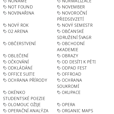
NONAME
NORMALIZACE
NOT FOUND
NOVEMBER
NOVINAŘINA
NOVOROČNÍ
PŘEDSEVZETÍ
NOVÝ ROK
NOVÝ SEMESTR
O2 ARENA
OBČANSKÉ
SDRUŽENÍ ŠVAGR
OBČERSTVENÍ
OBCHODNÍ
AKADEMIE
OBLEČENÍ
OBRAZY
OČKOVÁNÍ
OD DESÍTI K PĚTI
ODKLÁDÁNÍ
ODPAD FEST
OFFICE SUITE
OFFROAD
OCHRANA PŘÍRODY
OCHRANA
SOUKROMÍ
OKÉNKO
OKUPACE
STUDENTSKÉ POEZIE
OLOMOUC OŽIJE
OPERA
OPERAČNÍ ANALÝZA
ORGANIC MAPS