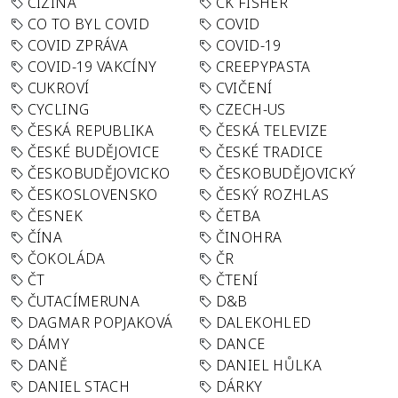
CIZINA
CK FISHER
CO TO BYL COVID
COVID
COVID ZPRÁVA
COVID-19
COVID-19 VAKCÍNY
CREEPYPASTA
CUKROVÍ
CVIČENÍ
CYCLING
CZECH-US
ČESKÁ REPUBLIKA
ČESKÁ TELEVIZE
ČESKÉ BUDĚJOVICE
ČESKÉ TRADICE
ČESKOBUDĚJOVICKO
ČESKOBUDĚJOVICKÝ
ČESKOSLOVENSKO
ČESKÝ ROZHLAS
ČESNEK
ČETBA
ČÍNA
ČINOHRA
ČOKOLÁDA
ČR
ČT
ČTENÍ
ČUTACÍMERUNA
D&B
DAGMAR POPJAKOVÁ
DALEKOHLED
DÁMY
DANCE
DANĚ
DANIEL HŮLKA
DANIEL STACH
DÁRKY