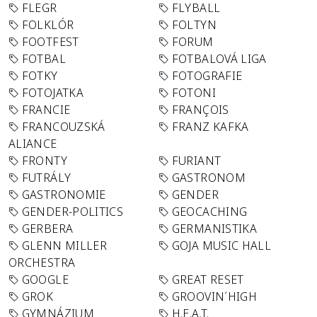
FLEGR
FLYBALL
FOLKLÓR
FOLTYN
FOOTFEST
FORUM
FOTBAL
FOTBALOVÁ LIGA
FOTKY
FOTOGRAFIE
FOTOJATKA
FOTONI
FRANCIE
FRANÇOIS
FRANCOUZSKÁ
FRANZ KAFKA
ALIANCE
FRONTY
FURIANT
FUTRÁLY
GASTRONOM
GASTRONOMIE
GENDER
GENDER-POLITICS
GEOCACHING
GERBERA
GERMANISTIKA
GLENN MILLER
GOJA MUSIC HALL
ORCHESTRA
GOOGLE
GREAT RESET
GROK
GROOVIN´HIGH
GYMNÁZIUM
H.E.A.T.