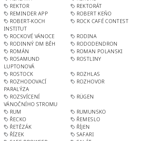
REKTOR
REKTORÁT
REMINDER APP
ROBERT KEŇO
ROBERT-KOCH
ROCK CAFÉ CONTEST
INSTITUT
ROCKOVÉ VÁNOCE
RODINA
RODINNÝ DM BĚH
RODODENDRON
ROMÁN
ROMAN POLANSKI
ROSAMUND
ROSTLINY
LUPTONOVÁ
ROSTOCK
ROZHLAS
ROZHODOVACÍ
ROZHOVOR
PARALÝZA
ROZSVÍCENÍ
RÜGEN
VÁNOČNÍHO STROMU
RUM
RUMUNSKO
ŘECKO
ŘEMESLO
ŘETĚZÁK
ŘÍJEN
ŘÍZEK
SAFARI