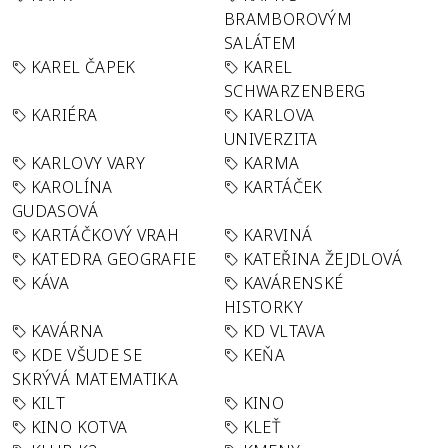
BRAMBOROVÝM
SALÁTEM
KAREL ČAPEK
KAREL
SCHWARZENBERG
KARIÉRA
KARLOVA
UNIVERZITA
KARLOVY VARY
KARMA
KAROLÍNA
KARTÁČEK
GUDASOVÁ
KARTÁČKOVÝ VRAH
KARVINÁ
KATEDRA GEOGRAFIE
KATEŘINA ŽEJDLOVÁ
KÁVA
KAVÁRENSKÉ
HISTORKY
KAVÁRNA
KD VLTAVA
KDE VŠUDE SE
KEŇA
SKRÝVÁ MATEMATIKA
KILT
KINO
KINO KOTVA
KLEŤ