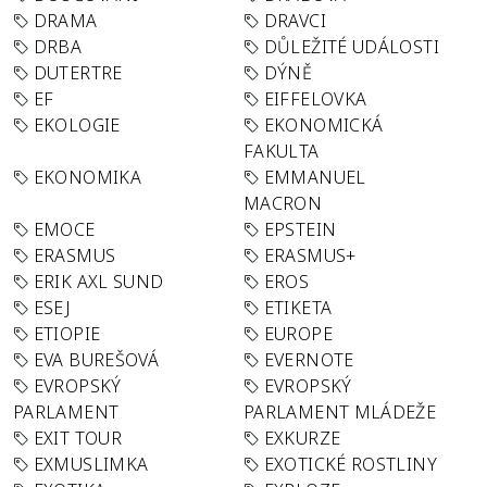
DRAMA
DRAVCI
DRBA
DŮLEŽITÉ UDÁLOSTI
DUTERTRE
DÝNĚ
EF
EIFFELOVKA
EKOLOGIE
EKONOMICKÁ
FAKULTA
EKONOMIKA
EMMANUEL
MACRON
EMOCE
EPSTEIN
ERASMUS
ERASMUS+
ERIK AXL SUND
EROS
ESEJ
ETIKETA
ETIOPIE
EUROPE
EVA BUREŠOVÁ
EVERNOTE
EVROPSKÝ
EVROPSKÝ
PARLAMENT
PARLAMENT MLÁDEŽE
EXIT TOUR
EXKURZE
EXMUSLIMKA
EXOTICKÉ ROSTLINY