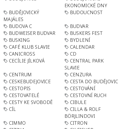
EKONOMICKÉ DNY
BUDĚJOVICKÝ
BUDOUCNOST
MAJÁLES
BUDOVA C
BUDVAR
BUDWEISER BUDVAR
BUSKERS FEST
BUSKING
BYDLENÍ
CAFÉ KLUB SLAVIE
CALENDAR
CANICROSS
CD
CECÍLIE JÍLKOVÁ
CENTRAL PARK
SLAVIE
CENTRUM
CENZURA
CESKEBUDEJOVICE
CESTA DO BUDĚJOVIC
CESTOPIS
CESTOVÁNÍ
CESTOVATELÉ
CESTOVNÍ RUCH
CESTY KE SVOBODĚ
CIBULE
CÍL
CILLA & ROLF
BÖRJLINDOVI
CIMMO
CITRON