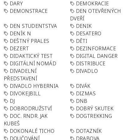
DARY
DEMOKRACIE
DEMONSTRACE
DEN OTEVŘENÝCH
DVEŘÍ
DEN STUDENTSTVA
DENIK
DENÍK N
DESATERO
DEŠTNÝ PRALES
DĚTI
DEZERT
DEZINFORMACE
DIDAKTICKÝ TEST
DIGITAL DANGER
DIGITÁLNÍ NOMÁD
DISTRIBUCE
DIVADELNÍ
DIVADLO
PŘEDSTAVENÍ
DIVADLO HYBERNIA
DIVÁK
DIVOKEJBILL
DIZMAS
DJ
DNB
DOBRODRUŽSTVÍ
DOBRÝ SKUTEK
DOC. RNDR. JAK
DOGTREKKING
KUBEŠ
DOKONALÉ TICHO
DOTAZNÍK
DOUČOVÁNÍ
DRABOVA