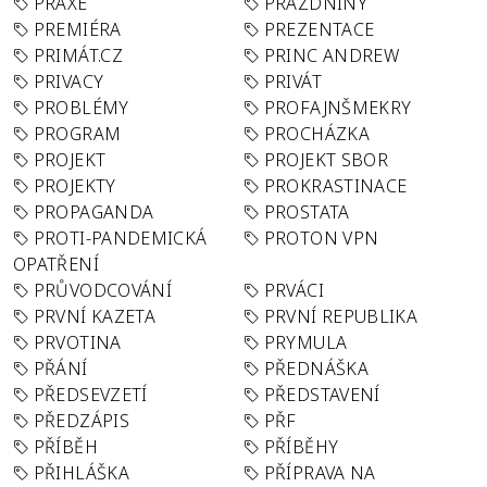
PRAXE
PRÁZDNINY
PREMIÉRA
PREZENTACE
PRIMÁT.CZ
PRINC ANDREW
PRIVACY
PRIVÁT
PROBLÉMY
PROFAJNŠMEKRY
PROGRAM
PROCHÁZKA
PROJEKT
PROJEKT SBOR
PROJEKTY
PROKRASTINACE
PROPAGANDA
PROSTATA
PROTI-PANDEMICKÁ
PROTON VPN
OPATŘENÍ
PRŮVODCOVÁNÍ
PRVÁCI
PRVNÍ KAZETA
PRVNÍ REPUBLIKA
PRVOTINA
PRYMULA
PŘÁNÍ
PŘEDNÁŠKA
PŘEDSEVZETÍ
PŘEDSTAVENÍ
PŘEDZÁPIS
PŘF
PŘÍBĚH
PŘÍBĚHY
PŘIHLÁŠKA
PŘÍPRAVA NA