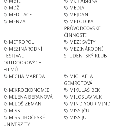
MBTI
MC FABRIKA
MDŽ
MEDIA
MEDITACE
MEJDAN
MENZA
METODIKA
PRŮVODCOVSKÉ
ČINNOSTI
METROPOL
MEZI SVĚTY
MEZINÁRODNÍ
MEZINÁRODNÍ
FESTIVAL
STUDENTSKÝ KLUB
OUTDOOROVÝCH
FILMŮ
MICHA MAREDA
MICHAELA
GEMROTOVÁ
MIKROEKONOMIE
MIKULÁŠ BEK
MILENA BERANOVÁ
MILOSLAV VLK
MILOŠ ZEMAN
MIND YOUR MIND
MISS
MISS JČU
MISS JIHOČESKÉ
MISS JU
UNIVERZITY