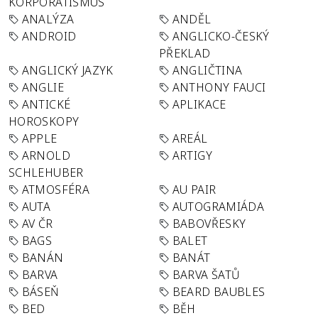
KORPORATISMUS
ANALÝZA
ANDĚL
ANDROID
ANGLICKO-ČESKÝ
PŘEKLAD
ANGLICKÝ JAZYK
ANGLIČTINA
ANGLIE
ANTHONY FAUCI
ANTICKÉ
APLIKACE
HOROSKOPY
APPLE
AREÁL
ARNOLD
ARTIGY
SCHLEHUBER
ATMOSFÉRA
AU PAIR
AUTA
AUTOGRAMIÁDA
AV ČR
BABOVŘESKY
BAGS
BALET
BANÁN
BANÁT
BARVA
BARVA ŠATŮ
BÁSEŇ
BEARD BAUBLES
BED
BĚH