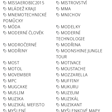
MISSAEROBIC2015
MISTROVSTVÍ
MLÁDEŽ KRAJI
MMA
MNEMOTECHNICKÉ
MNICHOV
POMŮCKY
MÓDA
MODELKY
MODERNÍ ČLOVĚK
MODERNÍ
TECHNOLOGIE
MODROČERNÉ
MODŘINA
MODŘINY
MOONSHINE JUNGLE
TOUR
MOST
MOTIVACE
MOTOL
MOUSTACHE
MOVEMBER
MOZZARELLA
MPC
MUFFINY
MUGCAKE
MUKURU
MUSLIM
MUZEUM
MUZIKA
MUZIKÁL
MUZIKÁL MEFISTO
MUZIKANT
MYŠLENÍ
MYŠLENKOVÉ MAPY