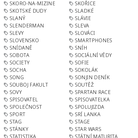
SKORO-NA-MIZINE
SKOŘICE
SKOTSKÉ DUDY
SLADKÉ
SLANÝ
SLÁVIE
SLENDERMAN
SLEVA
SLEVY
SLOVÁCI
SLOVENSKO
SMARTPHONES
SNÍDANĚ
SNÍH
SOBOTA
SOCIÁLNÍ VĚDY
SOCIETY
SOFIE
SOCHA
SOKOLÁK
SONG
SONJIN DENÍK
SOUBOJ FAKULT
SOUTĚŽ
SOVY
SPARTAN RACE
SPISOVATEL
SPISOVATELKA
SPOLEČNOST
SPOLUJIZDA
SPORT
SRÍ LANKA
STAG
STAGE
STÁNKY
STAR WARS
STATISTIKA
STÁTNÍ MATURITA