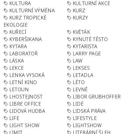
KULTURA
KULTURNÍ AKCE
KULTURNÍ VÝMĚNA
KURZ
KURZ TROPICKÉ
KURZY
EKOLOGIE
KUŘECÍ
KVĚTÁK
KYBERŠIKANA
KYNUTÉ TĚSTO
KYTARA
KYTARISTA
LABORATOŘ
LARRY PAGE
LÁSKA
LAW
LEKCE
LEKSES
LENKA VYSOKÁ
LETADLA
LETNÍ KINO
LÉTO
LETOUN
LEVNĚ
LHOSTEJNOST
LIBOR GRUBHOFFER
LIBRE OFFICE
LIDÉ
LIDOVÁ HUDBA
LIDSKÁ PRÁVA
LIFE
LIFESTYLE
LIGHT SHOW
LIGHTSHOW
LIMIT
LITERÁRNÍ ŠLEH