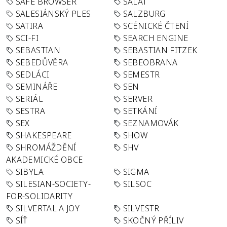
SAFE BROWSER
SALÁT
SALESIÁNSKÝ PLES
SALZBURG
SATIRA
SCÉNICKÉ ČTENÍ
SCI-FI
SEARCH ENGINE
SEBASTIAN
SEBASTIAN FITZEK
SEBEDŮVĚRA
SEBEOBRANA
SEDLÁCI
SEMESTR
SEMINÁŘE
SEN
SERIÁL
SERVER
SESTRA
SETKÁNÍ
SEX
SEZNAMOVÁK
SHAKESPEARE
SHOW
SHROMÁŽDĚNÍ
SHV
AKADEMICKÉ OBCE
SIBYLA
SIGMA
SILESIAN-SOCIETY-
SILSOC
FOR-SOLIDARITY
SILVERTAL A JOY
SILVESTR
SÍŤ
SKOČNÝ PŘÍLIV