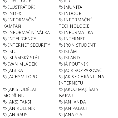
IDEOLOGIE
IGY
ILUSTRÁTOŘI
IMUNITA
INDEX
INDOOR
INFORMAČNÍ
INFORMAČNÍ
KAMPAŇ
TECHNOLOGIE
INFORMAČNÍ VÁLKA
INFORMATIKA
INTELIGENCE
INTERNET
INTERNET SECURITY
IRON STUDENT
ISIC
ISLÁM
ISLÁMSKÝ STÁT
ISLAND
IVAN MLÁDEK
JÁ POUTNÍK
JABLKA
JACK ROZPAROVAČ
JACHYM TOPOL
JAK SE CHRÁNIT NA
INTERNETU
JAK SI UDĚLAT
JAKOU MAJÍ ŠATY
MODŘINU
BARVU
JAKSI TAKSI
JAN JANDA
JÁN KOLENÍK
JAN PALACH
JAN RAUS
JANA GIA