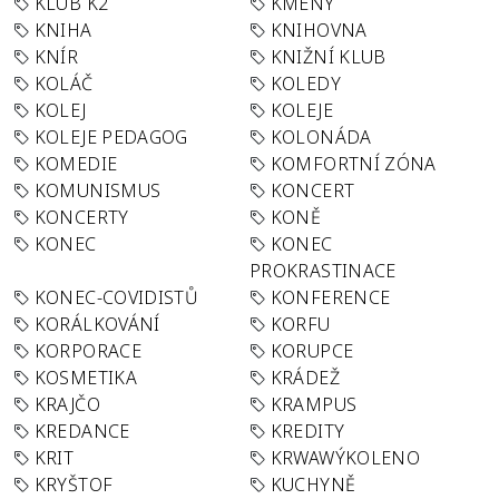
KLUB K2
KMENY
KNIHA
KNIHOVNA
KNÍR
KNIŽNÍ KLUB
KOLÁČ
KOLEDY
KOLEJ
KOLEJE
KOLEJE PEDAGOG
KOLONÁDA
KOMEDIE
KOMFORTNÍ ZÓNA
KOMUNISMUS
KONCERT
KONCERTY
KONĚ
KONEC
KONEC
PROKRASTINACE
KONEC-COVIDISTŮ
KONFERENCE
KORÁLKOVÁNÍ
KORFU
KORPORACE
KORUPCE
KOSMETIKA
KRÁDEŽ
KRAJČO
KRAMPUS
KREDANCE
KREDITY
KRIT
KRWAWÝKOLENO
KRYŠTOF
KUCHYNĚ