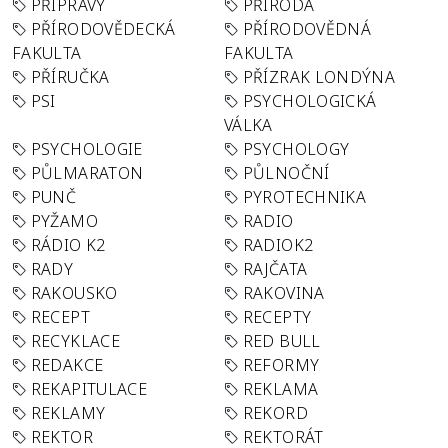
PŘÍPRAVY
PŘÍRODA
PŘÍRODOVĚDECKÁ
PŘÍRODOVĚDNÁ
FAKULTA
FAKULTA
PŘÍRUČKA
PŘÍZRAK LONDÝNA
PSI
PSYCHOLOGICKÁ
VÁLKA
PSYCHOLOGIE
PSYCHOLOGY
PŮLMARATON
PŮLNOČNÍ
PUNČ
PYROTECHNIKA
PYŽAMO
RADIO
RÁDIO K2
RADIOK2
RADY
RAJČATA
RAKOUSKO
RAKOVINA
RECEPT
RECEPTY
RECYKLACE
RED BULL
REDAKCE
REFORMY
REKAPITULACE
REKLAMA
REKLAMY
REKORD
REKTOR
REKTORÁT