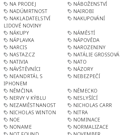
NA PRODEJ
NÁBOŽENSTVÍ
NADÚMRTNOST
NAIROBI
NAKLADATELSTVÍ
NAKUPOVÁNÍ
LIDOVÉ NOVINY
NÁKUPY
NÁMĚSTÍ
NÁPLAVKA
NÁPOVĚDA
NARCIS
NAROZENINY
NASTAZ.CZ
NATÁLIE GROSSOVÁ
NATIVIA
NATO
NÁVŠTĚVNÍCI
NÁZORY
NEANDRTÁL S
NEBEZPEČÍ
IPHONEM
NĚMČINA
NĚMECKO
NERVY V KÝBLU
NESLYŠÍCÍ
NEZAMĚSTNANOST
NICHOLAS CARR
NICHOLAS WINTON
NITRA
NOE
NOMINACE
NONAME
NORMALIZACE
NOT FOUND
NOVEMBER