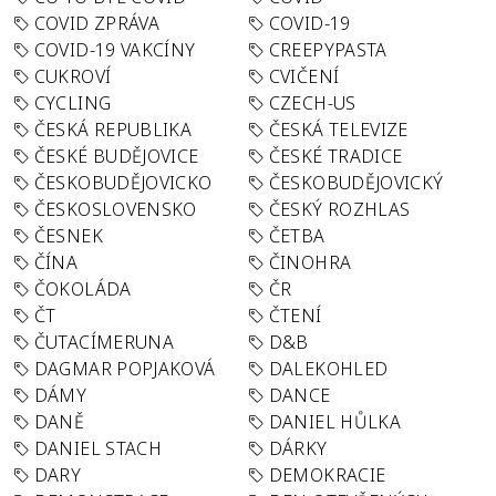
COVID ZPRÁVA
COVID-19
COVID-19 VAKCÍNY
CREEPYPASTA
CUKROVÍ
CVIČENÍ
CYCLING
CZECH-US
ČESKÁ REPUBLIKA
ČESKÁ TELEVIZE
ČESKÉ BUDĚJOVICE
ČESKÉ TRADICE
ČESKOBUDĚJOVICKO
ČESKOBUDĚJOVICKÝ
ČESKOSLOVENSKO
ČESKÝ ROZHLAS
ČESNEK
ČETBA
ČÍNA
ČINOHRA
ČOKOLÁDA
ČR
ČT
ČTENÍ
ČUTACÍMERUNA
D&B
DAGMAR POPJAKOVÁ
DALEKOHLED
DÁMY
DANCE
DANĚ
DANIEL HŮLKA
DANIEL STACH
DÁRKY
DARY
DEMOKRACIE