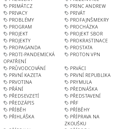
PRIMÁT.CZ
PRINC ANDREW
PRIVACY
PRIVÁT
PROBLÉMY
PROFAJNŠMEKRY
PROGRAM
PROCHÁZKA
PROJEKT
PROJEKT SBOR
PROJEKTY
PROKRASTINACE
PROPAGANDA
PROSTATA
PROTI-PANDEMICKÁ
PROTON VPN
OPATŘENÍ
PRŮVODCOVÁNÍ
PRVÁCI
PRVNÍ KAZETA
PRVNÍ REPUBLIKA
PRVOTINA
PRYMULA
PŘÁNÍ
PŘEDNÁŠKA
PŘEDSEVZETÍ
PŘEDSTAVENÍ
PŘEDZÁPIS
PŘF
PŘÍBĚH
PŘÍBĚHY
PŘIHLÁŠKA
PŘÍPRAVA NA
ZKOUŠKU