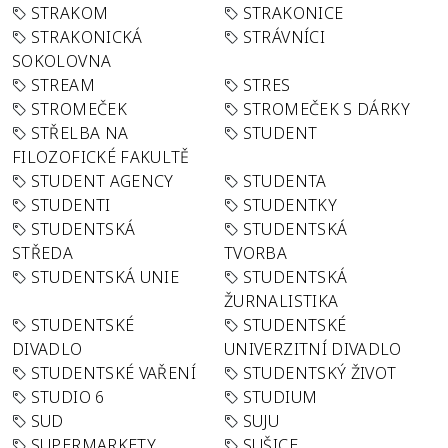
STRAKOM
STRAKONICE
STRAKONICKÁ
STRÁVNÍCI
SOKOLOVNA
STREAM
STRES
STROMEČEK
STROMEČEK S DÁRKY
STŘELBA NA
STUDENT
FILOZOFICKÉ FAKULTĚ
STUDENT AGENCY
STUDENTA
STUDENTI
STUDENTKY
STUDENTSKÁ
STUDENTSKÁ
STŘEDA
TVORBA
STUDENTSKÁ UNIE
STUDENTSKÁ
ŽURNALISTIKA
STUDENTSKÉ
STUDENTSKÉ
DIVADLO
UNIVERZITNÍ DIVADLO
STUDENTSKÉ VAŘENÍ
STUDENTSKÝ ŽIVOT
STUDIO 6
STUDIUM
SUD
SUJU
SUPERMARKETY
SUŠICE