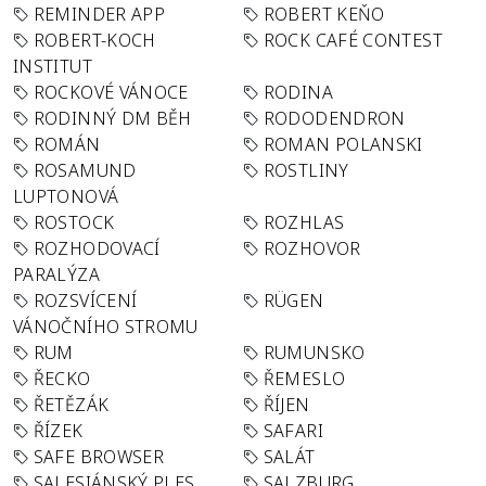
REMINDER APP
ROBERT KEŇO
ROBERT-KOCH
ROCK CAFÉ CONTEST
INSTITUT
ROCKOVÉ VÁNOCE
RODINA
RODINNÝ DM BĚH
RODODENDRON
ROMÁN
ROMAN POLANSKI
ROSAMUND
ROSTLINY
LUPTONOVÁ
ROSTOCK
ROZHLAS
ROZHODOVACÍ
ROZHOVOR
PARALÝZA
ROZSVÍCENÍ
RÜGEN
VÁNOČNÍHO STROMU
RUM
RUMUNSKO
ŘECKO
ŘEMESLO
ŘETĚZÁK
ŘÍJEN
ŘÍZEK
SAFARI
SAFE BROWSER
SALÁT
SALESIÁNSKÝ PLES
SALZBURG