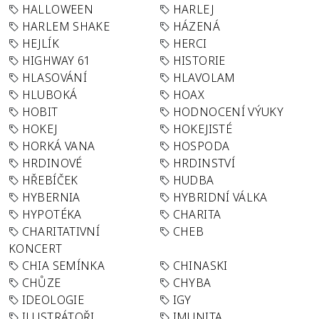
HALLOWEEN
HARLEJ
HARLEM SHAKE
HÁZENÁ
HEJLÍK
HERCI
HIGHWAY 61
HISTORIE
HLASOVÁNÍ
HLAVOLAM
HLUBOKÁ
HOAX
HOBIT
HODNOCENÍ VÝUKY
HOKEJ
HOKEJISTÉ
HORKÁ VANA
HOSPODA
HRDINOVÉ
HRDINSTVÍ
HŘEBÍČEK
HUDBA
HYBERNIA
HYBRIDNÍ VÁLKA
HYPOTÉKA
CHARITA
CHARITATIVNÍ
CHEB
KONCERT
CHIA SEMÍNKA
CHINASKI
CHŮZE
CHYBA
IDEOLOGIE
IGY
ILUSTRÁTOŘI
IMUNITA