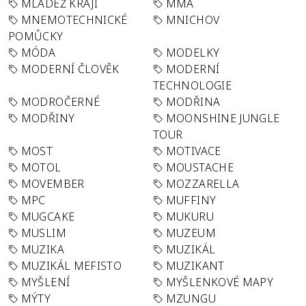
MLÁDEŽ KRAJI
MMA
MNEMOTECHNICKÉ
MNICHOV
POMŮCKY
MÓDA
MODELKY
MODERNÍ ČLOVĚK
MODERNÍ
TECHNOLOGIE
MODROČERNÉ
MODŘINA
MODŘINY
MOONSHINE JUNGLE
TOUR
MOST
MOTIVACE
MOTOL
MOUSTACHE
MOVEMBER
MOZZARELLA
MPC
MUFFINY
MUGCAKE
MUKURU
MUSLIM
MUZEUM
MUZIKA
MUZIKÁL
MUZIKÁL MEFISTO
MUZIKANT
MYŠLENÍ
MYŠLENKOVÉ MAPY
MÝTY
MZUNGU