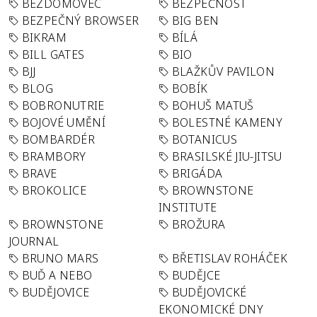
BEZDOMOVEC
BEZPEČNOST
BEZPEČNÝ BROWSER
BIG BEN
BIKRAM
BÍLÁ
BILL GATES
BIO
BJJ
BLAŽKŮV PAVILON
BLOG
BOBÍK
BOBRONUTRIE
BOHUŠ MATUŠ
BOJOVÉ UMĚNÍ
BOLESTNÉ KAMENY
BOMBARDÉR
BOTANICUS
BRAMBORY
BRASILSKÉ JIU-JITSU
BRAVE
BRIGÁDA
BROKOLICE
BROWNSTONE
INSTITUTE
BROWNSTONE
BROŽURA
JOURNAL
BRUNO MARS
BŘETISLAV ROHÁČEK
BUĎ A NEBO
BUDĚJCE
BUDĚJOVICE
BUDĚJOVICKÉ
EKONOMICKÉ DNY