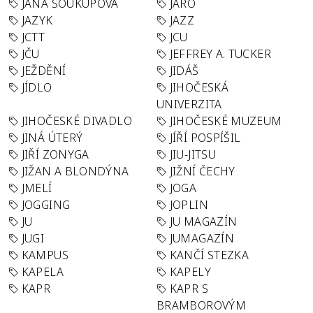
JANA SOUKUPOVÁ
JARO
JAZYK
JAZZ
JCTT
JCU
JČU
JEFFREY A. TUCKER
JEŽDĚNÍ
JIDÁŠ
JÍDLO
JIHOČESKÁ
UNIVERZITA
JIHOČESKÉ DIVADLO
JIHOČESKÉ MUZEUM
JINÁ ÚTERÝ
JÍŘÍ POSPÍŠIL
JIŘÍ ZONYGA
JIU-JITSU
JIŽAN A BLONDÝNA
JIŽNÍ ČECHY
JMELÍ
JOGA
JOGGING
JOPLIN
JU
JU MAGAZÍN
JUGI
JUMAGAZÍN
KAMPUS
KANČÍ STEZKA
KAPELA
KAPELY
KAPR
KAPR S
BRAMBOROVÝM