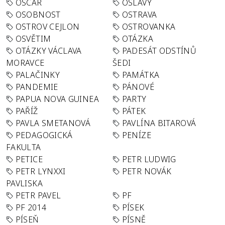
OSCAR
OSLAVY
OSOBNOST
OSTRAVA
OSTROV CEJLON
OSTROVANKA
OSVĚTIM
OTÁZKA
OTÁZKY VÁCLAVA
PADESÁT ODSTÍNŮ
MORAVCE
ŠEDI
PALAČINKY
PAMÁTKA
PANDEMIE
PÁNOVÉ
PAPUA NOVA GUINEA
PARTY
PAŘÍŽ
PÁTEK
PAVLA SMETANOVÁ
PAVLÍNA BITAROVÁ
PEDAGOGICKÁ
PENÍZE
FAKULTA
PETICE
PETR LUDWIG
PETR LYNXXI
PETR NOVÁK
PAVLISKA
PETR PAVEL
PF
PF 2014
PÍSEK
PÍSEŇ
PÍSNĚ