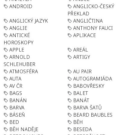
ANDROID
ANGLICKO-ČESKÝ
PŘEKLAD
ANGLICKÝ JAZYK
ANGLIČTINA
ANGLIE
ANTHONY FAUCI
ANTICKÉ
APLIKACE
HOROSKOPY
APPLE
AREÁL
ARNOLD
ARTIGY
SCHLEHUBER
ATMOSFÉRA
AU PAIR
AUTA
AUTOGRAMIÁDA
AV ČR
BABOVŘESKY
BAGS
BALET
BANÁN
BANÁT
BARVA
BARVA ŠATŮ
BÁSEŇ
BEARD BAUBLES
BED
BĚH
BĚH NADĚJE
BESEDA