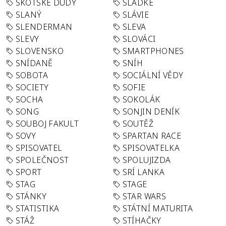
SKOTSKÉ DUDY
SLADKÉ
SLANÝ
SLÁVIE
SLENDERMAN
SLEVA
SLEVY
SLOVÁCI
SLOVENSKO
SMARTPHONES
SNÍDANĚ
SNÍH
SOBOTA
SOCIÁLNÍ VĚDY
SOCIETY
SOFIE
SOCHA
SOKOLÁK
SONG
SONJIN DENÍK
SOUBOJ FAKULT
SOUTĚŽ
SOVY
SPARTAN RACE
SPISOVATEL
SPISOVATELKA
SPOLEČNOST
SPOLUJIZDA
SPORT
SRÍ LANKA
STAG
STAGE
STÁNKY
STAR WARS
STATISTIKA
STÁTNÍ MATURITA
STÁŽ
STÍHAČKY