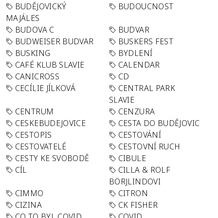
BUDĚJOVICKÝ
BUDOUCNOST
MAJÁLES
BUDOVA C
BUDVAR
BUDWEISER BUDVAR
BUSKERS FEST
BUSKING
BYDLENÍ
CAFÉ KLUB SLAVIE
CALENDAR
CANICROSS
CD
CECÍLIE JÍLKOVÁ
CENTRAL PARK
SLAVIE
CENTRUM
CENZURA
CESKEBUDEJOVICE
CESTA DO BUDĚJOVIC
CESTOPIS
CESTOVÁNÍ
CESTOVATELÉ
CESTOVNÍ RUCH
CESTY KE SVOBODĚ
CIBULE
CÍL
CILLA & ROLF
BÖRJLINDOVI
CIMMO
CITRON
CIZINA
CK FISHER
CO TO BYL COVID
COVID