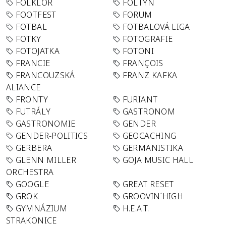
FOLKLÓR
FOLTYN
FOOTFEST
FORUM
FOTBAL
FOTBALOVÁ LIGA
FOTKY
FOTOGRAFIE
FOTOJATKA
FOTONI
FRANCIE
FRANÇOIS
FRANCOUZSKÁ
FRANZ KAFKA
ALIANCE
FRONTY
FURIANT
FUTRÁLY
GASTRONOM
GASTRONOMIE
GENDER
GENDER-POLITICS
GEOCACHING
GERBERA
GERMANISTIKA
GLENN MILLER
GOJA MUSIC HALL
ORCHESTRA
GOOGLE
GREAT RESET
GROK
GROOVIN´HIGH
GYMNÁZIUM
H.E.A.T.
STRAKONICE