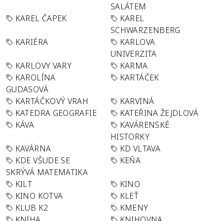
SALÁTEM
KAREL ČAPEK
KAREL
SCHWARZENBERG
KARIÉRA
KARLOVA
UNIVERZITA
KARLOVY VARY
KARMA
KAROLÍNA
KARTÁČEK
GUDASOVÁ
KARTÁČKOVÝ VRAH
KARVINÁ
KATEDRA GEOGRAFIE
KATEŘINA ŽEJDLOVÁ
KÁVA
KAVÁRENSKÉ
HISTORKY
KAVÁRNA
KD VLTAVA
KDE VŠUDE SE
KEŇA
SKRÝVÁ MATEMATIKA
KILT
KINO
KINO KOTVA
KLEŤ
KLUB K2
KMENY
KNIHA
KNIHOVNA