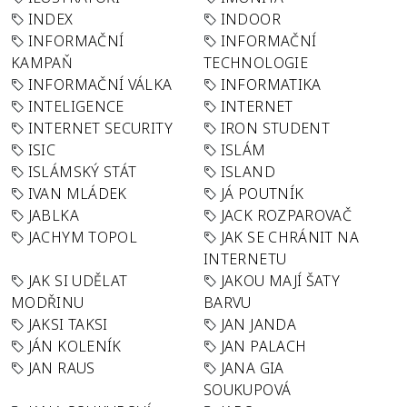
INDEX
INDOOR
INFORMAČNÍ
INFORMAČNÍ
KAMPAŇ
TECHNOLOGIE
INFORMAČNÍ VÁLKA
INFORMATIKA
INTELIGENCE
INTERNET
INTERNET SECURITY
IRON STUDENT
ISIC
ISLÁM
ISLÁMSKÝ STÁT
ISLAND
IVAN MLÁDEK
JÁ POUTNÍK
JABLKA
JACK ROZPAROVAČ
JACHYM TOPOL
JAK SE CHRÁNIT NA
INTERNETU
JAK SI UDĚLAT
JAKOU MAJÍ ŠATY
MODŘINU
BARVU
JAKSI TAKSI
JAN JANDA
JÁN KOLENÍK
JAN PALACH
JAN RAUS
JANA GIA
SOUKUPOVÁ