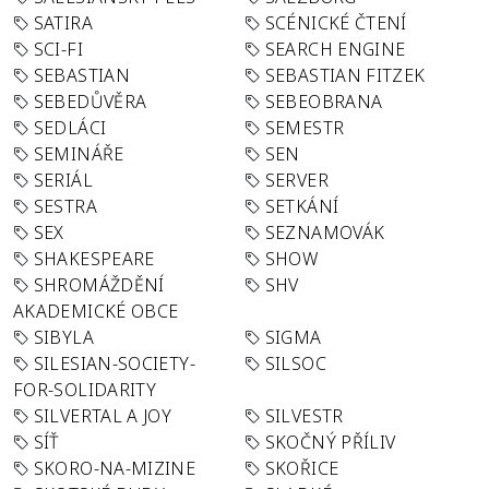
SATIRA
SCÉNICKÉ ČTENÍ
SCI-FI
SEARCH ENGINE
SEBASTIAN
SEBASTIAN FITZEK
SEBEDŮVĚRA
SEBEOBRANA
SEDLÁCI
SEMESTR
SEMINÁŘE
SEN
SERIÁL
SERVER
SESTRA
SETKÁNÍ
SEX
SEZNAMOVÁK
SHAKESPEARE
SHOW
SHROMÁŽDĚNÍ
SHV
AKADEMICKÉ OBCE
SIBYLA
SIGMA
SILESIAN-SOCIETY-
SILSOC
FOR-SOLIDARITY
SILVERTAL A JOY
SILVESTR
SÍŤ
SKOČNÝ PŘÍLIV
SKORO-NA-MIZINE
SKOŘICE