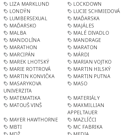
LIZA MARKLUND
LOCKDOWN
LONDÝN
LUCIE SCHMIEDOVÁ
LUMBERSEXUAL
MAĎARSKA
MAĎARSKO
MAJÁLES
MALBA
MALÉ DIVADLO
MANDOLÍNA
MANDRAGE
MARATHON
MARATON
MARCIPÁN
MÁRDI
MAREK LHOTSKÝ
MARIAN VOJTKO
MARIE ROTTROVÁ
MARTIN HILSKÝ
MARTIN KONVIČKA
MARTIN PUTNA
MASARYKOVA
MASO
UNIVERZITA
MATEMATIKA
MATERIÁLY
MATOUŠ VINŠ
MAXMILLIAN
APPELTAUER
MAYER HAWTHORNE
MAZLÍČCI
MBTI
MC FABRIKA
MDŽ
MEDIA