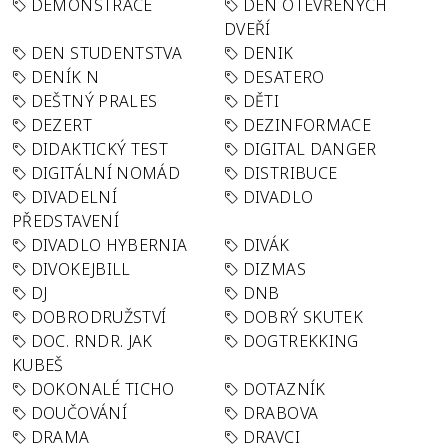
DEMONSTRACE
DEN OTEVŘENÝCH
DVEŘÍ
DEN STUDENTSTVA
DENIK
DENÍK N
DESATERO
DEŠTNÝ PRALES
DĚTI
DEZERT
DEZINFORMACE
DIDAKTICKÝ TEST
DIGITAL DANGER
DIGITÁLNÍ NOMÁD
DISTRIBUCE
DIVADELNÍ
DIVADLO
PŘEDSTAVENÍ
DIVADLO HYBERNIA
DIVÁK
DIVOKEJBILL
DIZMAS
DJ
DNB
DOBRODRUŽSTVÍ
DOBRÝ SKUTEK
DOC. RNDR. JAK
DOGTREKKING
KUBEŠ
DOKONALÉ TICHO
DOTAZNÍK
DOUČOVÁNÍ
DRABOVA
DRAMA
DRAVCI