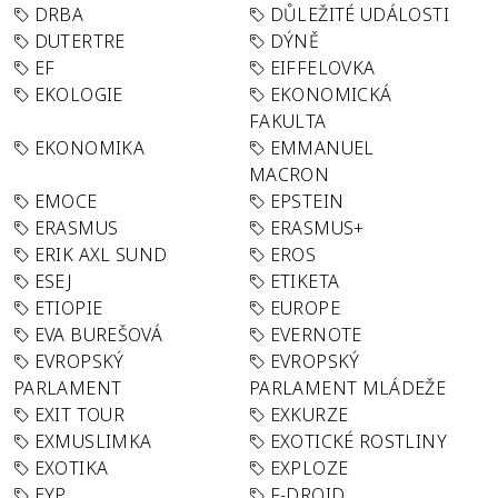
DRBA
DŮLEŽITÉ UDÁLOSTI
DUTERTRE
DÝNĚ
EF
EIFFELOVKA
EKOLOGIE
EKONOMICKÁ
FAKULTA
EKONOMIKA
EMMANUEL
MACRON
EMOCE
EPSTEIN
ERASMUS
ERASMUS+
ERIK AXL SUND
EROS
ESEJ
ETIKETA
ETIOPIE
EUROPE
EVA BUREŠOVÁ
EVERNOTE
EVROPSKÝ
EVROPSKÝ
PARLAMENT
PARLAMENT MLÁDEŽE
EXIT TOUR
EXKURZE
EXMUSLIMKA
EXOTICKÉ ROSTLINY
EXOTIKA
EXPLOZE
EYP
F-DROID