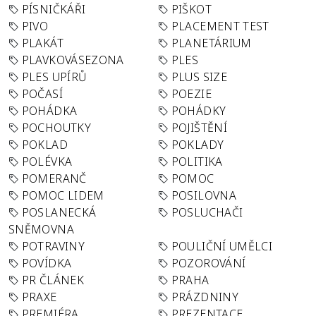
PÍSNIČKÁŘI
PIŠKOT
PIVO
PLACEMENT TEST
PLAKÁT
PLANETÁRIUM
PLAVKOVÁSEZONA
PLES
PLES UPÍRŮ
PLUS SIZE
POČASÍ
POEZIE
POHÁDKA
POHÁDKY
POCHOUTKY
POJIŠTĚNÍ
POKLAD
POKLADY
POLÉVKA
POLITIKA
POMERANČ
POMOC
POMOC LIDEM
POSILOVNA
POSLANECKÁ
POSLUCHAČI
SNĚMOVNA
POTRAVINY
POULIČNÍ UMĚLCI
POVÍDKA
POZOROVÁNÍ
PR ČLÁNEK
PRAHA
PRAXE
PRÁZDNINY
PREMIÉRA
PREZENTACE