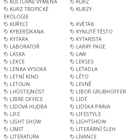
KULTURNÍ VÝMĚNA
KURZ
KURZ TROPICKÉ
KURZY
EKOLOGIE
KUŘECÍ
KVĚTÁK
KYBERŠIKANA
KYNUTÉ TĚSTO
KYTARA
KYTARISTA
LABORATOŘ
LARRY PAGE
LÁSKA
LAW
LEKCE
LEKSES
LENKA VYSOKÁ
LETADLA
LETNÍ KINO
LÉTO
LETOUN
LEVNĚ
LHOSTEJNOST
LIBOR GRUBHOFFER
LIBRE OFFICE
LIDÉ
LIDOVÁ HUDBA
LIDSKÁ PRÁVA
LIFE
LIFESTYLE
LIGHT SHOW
LIGHTSHOW
LIMIT
LITERÁRNÍ ŠLEH
LITERATURA
LÍVANCE