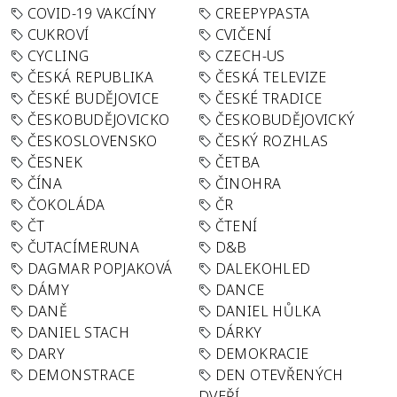
COVID-19 VAKCÍNY
CREEPYPASTA
CUKROVÍ
CVIČENÍ
CYCLING
CZECH-US
ČESKÁ REPUBLIKA
ČESKÁ TELEVIZE
ČESKÉ BUDĚJOVICE
ČESKÉ TRADICE
ČESKOBUDĚJOVICKO
ČESKOBUDĚJOVICKÝ
ČESKOSLOVENSKO
ČESKÝ ROZHLAS
ČESNEK
ČETBA
ČÍNA
ČINOHRA
ČOKOLÁDA
ČR
ČT
ČTENÍ
ČUTACÍMERUNA
D&B
DAGMAR POPJAKOVÁ
DALEKOHLED
DÁMY
DANCE
DANĚ
DANIEL HŮLKA
DANIEL STACH
DÁRKY
DARY
DEMOKRACIE
DEMONSTRACE
DEN OTEVŘENÝCH
DVEŘÍ