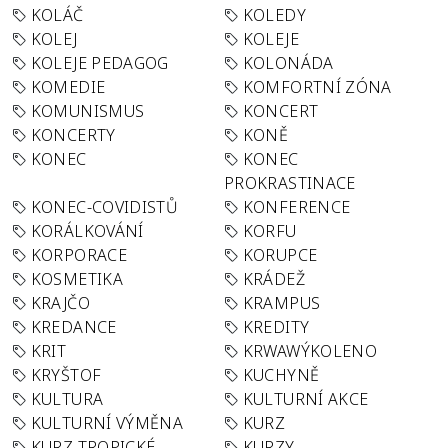
KOLÁČ
KOLEDY
KOLEJ
KOLEJE
KOLEJE PEDAGOG
KOLONÁDA
KOMEDIE
KOMFORTNÍ ZÓNA
KOMUNISMUS
KONCERT
KONCERTY
KONĚ
KONEC
KONEC
PROKRASTINACE
KONEC-COVIDISTŮ
KONFERENCE
KORÁLKOVÁNÍ
KORFU
KORPORACE
KORUPCE
KOSMETIKA
KRÁDEŽ
KRAJČO
KRAMPUS
KREDANCE
KREDITY
KRIT
KRWAWÝKOLENO
KRYŠTOF
KUCHYNĚ
KULTURA
KULTURNÍ AKCE
KULTURNÍ VÝMĚNA
KURZ
KURZ TROPICKÉ
KURZY