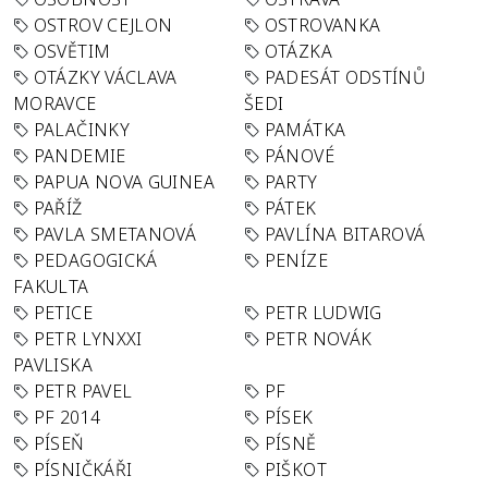
OSTROV CEJLON
OSTROVANKA
OSVĚTIM
OTÁZKA
OTÁZKY VÁCLAVA
PADESÁT ODSTÍNŮ
MORAVCE
ŠEDI
PALAČINKY
PAMÁTKA
PANDEMIE
PÁNOVÉ
PAPUA NOVA GUINEA
PARTY
PAŘÍŽ
PÁTEK
PAVLA SMETANOVÁ
PAVLÍNA BITAROVÁ
PEDAGOGICKÁ
PENÍZE
FAKULTA
PETICE
PETR LUDWIG
PETR LYNXXI
PETR NOVÁK
PAVLISKA
PETR PAVEL
PF
PF 2014
PÍSEK
PÍSEŇ
PÍSNĚ
PÍSNIČKÁŘI
PIŠKOT