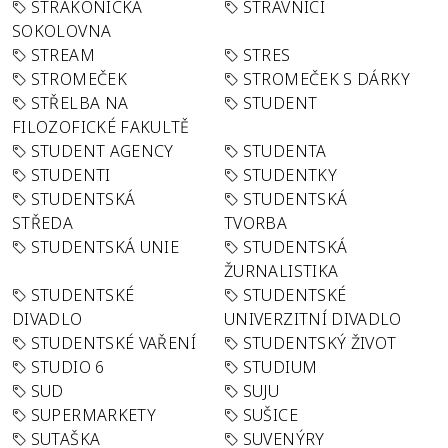
STRAKONICKÁ
STRÁVNÍCI
SOKOLOVNA
STREAM
STRES
STROMEČEK
STROMEČEK S DÁRKY
STŘELBA NA
STUDENT
FILOZOFICKÉ FAKULTĚ
STUDENT AGENCY
STUDENTA
STUDENTI
STUDENTKY
STUDENTSKÁ
STUDENTSKÁ
STŘEDA
TVORBA
STUDENTSKÁ UNIE
STUDENTSKÁ
ŽURNALISTIKA
STUDENTSKÉ
STUDENTSKÉ
DIVADLO
UNIVERZITNÍ DIVADLO
STUDENTSKÉ VAŘENÍ
STUDENTSKÝ ŽIVOT
STUDIO 6
STUDIUM
SUD
SUJU
SUPERMARKETY
SUŠICE
SUTAŠKA
SUVENÝRY