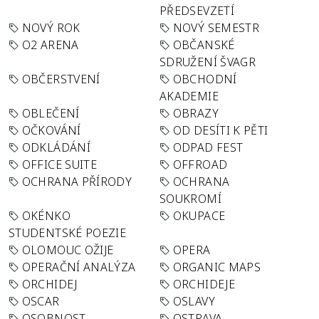
PŘEDSEVZETÍ
NOVÝ ROK
NOVÝ SEMESTR
O2 ARENA
OBČANSKÉ
SDRUŽENÍ ŠVAGR
OBČERSTVENÍ
OBCHODNÍ
AKADEMIE
OBLEČENÍ
OBRAZY
OČKOVÁNÍ
OD DESÍTI K PĚTI
ODKLÁDÁNÍ
ODPAD FEST
OFFICE SUITE
OFFROAD
OCHRANA PŘÍRODY
OCHRANA
SOUKROMÍ
OKÉNKO
OKUPACE
STUDENTSKÉ POEZIE
OLOMOUC OŽIJE
OPERA
OPERAČNÍ ANALÝZA
ORGANIC MAPS
ORCHIDEJ
ORCHIDEJE
OSCAR
OSLAVY
OSOBNOST
OSTRAVA