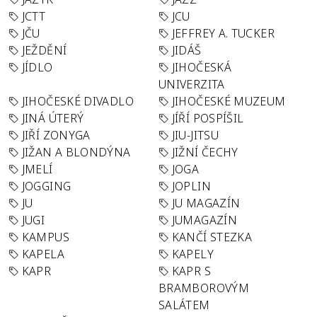
JCTT
JCU
JČU
JEFFREY A. TUCKER
JEŽDĚNÍ
JIDÁŠ
JÍDLO
JIHOČESKÁ
UNIVERZITA
JIHOČESKÉ DIVADLO
JIHOČESKÉ MUZEUM
JINÁ ÚTERÝ
JÍŘÍ POSPÍŠIL
JIŘÍ ZONYGA
JIU-JITSU
JIŽAN A BLONDÝNA
JIŽNÍ ČECHY
JMELÍ
JOGA
JOGGING
JOPLIN
JU
JU MAGAZÍN
JUGI
JUMAGAZÍN
KAMPUS
KANČÍ STEZKA
KAPELA
KAPELY
KAPR
KAPR S
BRAMBOROVÝM
SALÁTEM