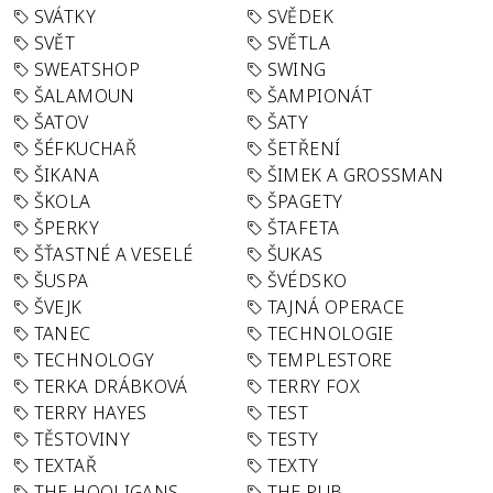
SVÁTKY
SVĚDEK
SVĚT
SVĚTLA
SWEATSHOP
SWING
ŠALAMOUN
ŠAMPIONÁT
ŠATOV
ŠATY
ŠÉFKUCHAŘ
ŠETŘENÍ
ŠIKANA
ŠIMEK A GROSSMAN
ŠKOLA
ŠPAGETY
ŠPERKY
ŠTAFETA
ŠŤASTNÉ A VESELÉ
ŠUKAS
ŠUSPA
ŠVÉDSKO
ŠVEJK
TAJNÁ OPERACE
TANEC
TECHNOLOGIE
TECHNOLOGY
TEMPLESTORE
TERKA DRÁBKOVÁ
TERRY FOX
TERRY HAYES
TEST
TĚSTOVINY
TESTY
TEXTAŘ
TEXTY
THE HOOLIGANS
THE PUB