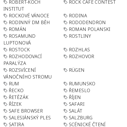
ROBERT-KOCH
ROCK CAFÉ CONTEST
INSTITUT
ROCKOVÉ VÁNOCE
RODINA
RODINNÝ DM BĚH
RODODENDRON
ROMÁN
ROMAN POLANSKI
ROSAMUND
ROSTLINY
LUPTONOVÁ
ROSTOCK
ROZHLAS
ROZHODOVACÍ
ROZHOVOR
PARALÝZA
ROZSVÍCENÍ
RÜGEN
VÁNOČNÍHO STROMU
RUM
RUMUNSKO
ŘECKO
ŘEMESLO
ŘETĚZÁK
ŘÍJEN
ŘÍZEK
SAFARI
SAFE BROWSER
SALÁT
SALESIÁNSKÝ PLES
SALZBURG
SATIRA
SCÉNICKÉ ČTENÍ