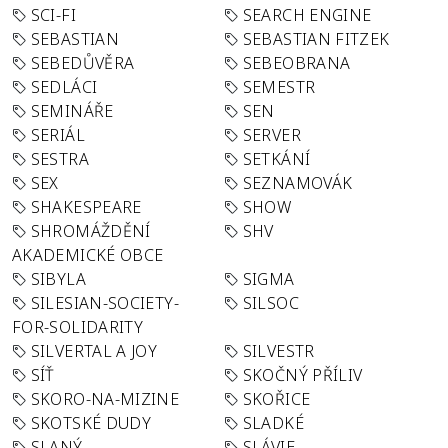
SCI-FI
SEARCH ENGINE
SEBASTIAN
SEBASTIAN FITZEK
SEBEDŮVĚRA
SEBEOBRANA
SEDLÁCI
SEMESTR
SEMINÁŘE
SEN
SERIÁL
SERVER
SESTRA
SETKÁNÍ
SEX
SEZNAMOVÁK
SHAKESPEARE
SHOW
SHROMÁŽDĚNÍ
SHV
AKADEMICKÉ OBCE
SIBYLA
SIGMA
SILESIAN-SOCIETY-
SILSOC
FOR-SOLIDARITY
SILVERTAL A JOY
SILVESTR
SÍŤ
SKOČNÝ PŘÍLIV
SKORO-NA-MIZINE
SKOŘICE
SKOTSKÉ DUDY
SLADKÉ
SLANÝ
SLÁVIE