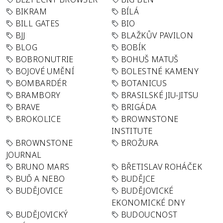
BIKRAM
BÍLÁ
BILL GATES
BIO
BJJ
BLAŽKŮV PAVILON
BLOG
BOBÍK
BOBRONUTRIE
BOHUŠ MATUŠ
BOJOVÉ UMĚNÍ
BOLESTNÉ KAMENY
BOMBARDÉR
BOTANICUS
BRAMBORY
BRASILSKÉ JIU-JITSU
BRAVE
BRIGÁDA
BROKOLICE
BROWNSTONE
INSTITUTE
BROWNSTONE
BROŽURA
JOURNAL
BRUNO MARS
BŘETISLAV ROHÁČEK
BUĎ A NEBO
BUDĚJCE
BUDĚJOVICE
BUDĚJOVICKÉ
EKONOMICKÉ DNY
BUDĚJOVICKÝ
BUDOUCNOST