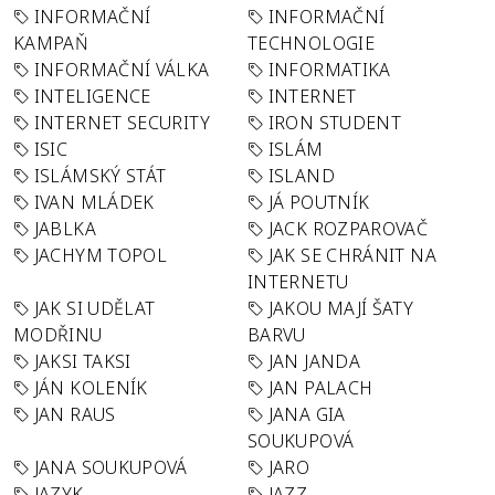
INFORMAČNÍ
INFORMAČNÍ
KAMPAŇ
TECHNOLOGIE
INFORMAČNÍ VÁLKA
INFORMATIKA
INTELIGENCE
INTERNET
INTERNET SECURITY
IRON STUDENT
ISIC
ISLÁM
ISLÁMSKÝ STÁT
ISLAND
IVAN MLÁDEK
JÁ POUTNÍK
JABLKA
JACK ROZPAROVAČ
JACHYM TOPOL
JAK SE CHRÁNIT NA
INTERNETU
JAK SI UDĚLAT
JAKOU MAJÍ ŠATY
MODŘINU
BARVU
JAKSI TAKSI
JAN JANDA
JÁN KOLENÍK
JAN PALACH
JAN RAUS
JANA GIA
SOUKUPOVÁ
JANA SOUKUPOVÁ
JARO
JAZYK
JAZZ