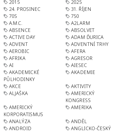
2015
2025
24. PROSINEC
31. ŘÍJEN
70S
750
A.M.C.
A2LARM
ABSENCE
ABSOLVET
ACTIVE DAY
ADAM ĎURICA
ADVENT
ADVENTNÍ TRHY
AEROBIC
AFERA
AFRIKA
AGRESOR
AI
AIESEC
AKADEMICKÉ
AKADEMIE
PŮLHODINKY
AKCE
AKTIVITY
ALJAŠKA
AMERICKÝ
KONGRESS
AMERICKÝ
AMERIKA
KORPORATISMUS
ANALÝZA
ANDĚL
ANDROID
ANGLICKO-ČESKÝ