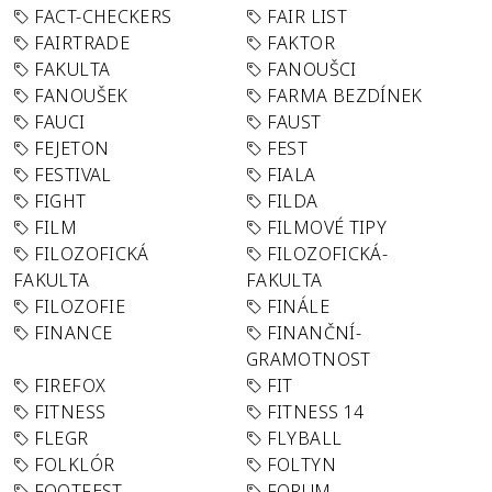
FACT-CHECKERS
FAIR LIST
FAIRTRADE
FAKTOR
FAKULTA
FANOUŠCI
FANOUŠEK
FARMA BEZDÍNEK
FAUCI
FAUST
FEJETON
FEST
FESTIVAL
FIALA
FIGHT
FILDA
FILM
FILMOVÉ TIPY
FILOZOFICKÁ
FILOZOFICKÁ-
FAKULTA
FAKULTA
FILOZOFIE
FINÁLE
FINANCE
FINANČNÍ-
GRAMOTNOST
FIREFOX
FIT
FITNESS
FITNESS 14
FLEGR
FLYBALL
FOLKLÓR
FOLTYN
FOOTFEST
FORUM