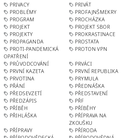
PRIVACY
PRIVÁT
PROBLÉMY
PROFAJNŠMEKRY
PROGRAM
PROCHÁZKA
PROJEKT
PROJEKT SBOR
PROJEKTY
PROKRASTINACE
PROPAGANDA
PROSTATA
PROTI-PANDEMICKÁ
PROTON VPN
OPATŘENÍ
PRŮVODCOVÁNÍ
PRVÁCI
PRVNÍ KAZETA
PRVNÍ REPUBLIKA
PRVOTINA
PRYMULA
PŘÁNÍ
PŘEDNÁŠKA
PŘEDSEVZETÍ
PŘEDSTAVENÍ
PŘEDZÁPIS
PŘF
PŘÍBĚH
PŘÍBĚHY
PŘIHLÁŠKA
PŘÍPRAVA NA
ZKOUŠKU
PŘÍPRAVY
PŘÍRODA
PŘÍRODOVĚDECKÁ
PŘÍRODOVĚDNÁ