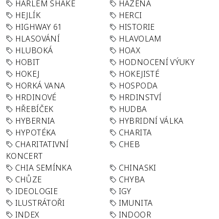
HARLEM SHAKE
HÁZENÁ
HEJLÍK
HERCI
HIGHWAY 61
HISTORIE
HLASOVÁNÍ
HLAVOLAM
HLUBOKÁ
HOAX
HOBIT
HODNOCENÍ VÝUKY
HOKEJ
HOKEJISTÉ
HORKÁ VANA
HOSPODA
HRDINOVÉ
HRDINSTVÍ
HŘEBÍČEK
HUDBA
HYBERNIA
HYBRIDNÍ VÁLKA
HYPOTÉKA
CHARITA
CHARITATIVNÍ
CHEB
KONCERT
CHIA SEMÍNKA
CHINASKI
CHŮZE
CHYBA
IDEOLOGIE
IGY
ILUSTRÁTOŘI
IMUNITA
INDEX
INDOOR