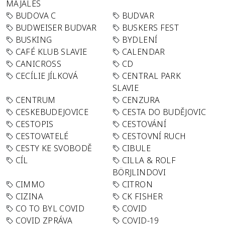
MAJÁLES
BUDOVA C
BUDVAR
BUDWEISER BUDVAR
BUSKERS FEST
BUSKING
BYDLENÍ
CAFÉ KLUB SLAVIE
CALENDAR
CANICROSS
CD
CECÍLIE JÍLKOVÁ
CENTRAL PARK
SLAVIE
CENTRUM
CENZURA
CESKEBUDEJOVICE
CESTA DO BUDĚJOVIC
CESTOPIS
CESTOVÁNÍ
CESTOVATELÉ
CESTOVNÍ RUCH
CESTY KE SVOBODĚ
CIBULE
CÍL
CILLA & ROLF
BÖRJLINDOVI
CIMMO
CITRON
CIZINA
CK FISHER
CO TO BYL COVID
COVID
COVID ZPRÁVA
COVID-19