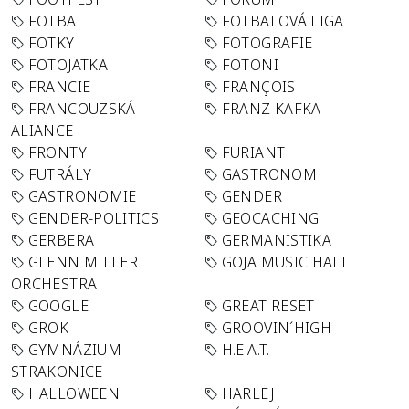
FOTBAL
FOTBALOVÁ LIGA
FOTKY
FOTOGRAFIE
FOTOJATKA
FOTONI
FRANCIE
FRANÇOIS
FRANCOUZSKÁ
FRANZ KAFKA
ALIANCE
FRONTY
FURIANT
FUTRÁLY
GASTRONOM
GASTRONOMIE
GENDER
GENDER-POLITICS
GEOCACHING
GERBERA
GERMANISTIKA
GLENN MILLER
GOJA MUSIC HALL
ORCHESTRA
GOOGLE
GREAT RESET
GROK
GROOVIN´HIGH
GYMNÁZIUM
H.E.A.T.
STRAKONICE
HALLOWEEN
HARLEJ