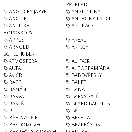
PŘEKLAD
ANGLICKÝ JAZYK
ANGLIČTINA
ANGLIE
ANTHONY FAUCI
ANTICKÉ
APLIKACE
HOROSKOPY
APPLE
AREÁL
ARNOLD
ARTIGY
SCHLEHUBER
ATMOSFÉRA
AU PAIR
AUTA
AUTOGRAMIÁDA
AV ČR
BABOVŘESKY
BAGS
BALET
BANÁN
BANÁT
BARVA
BARVA ŠATŮ
BÁSEŇ
BEARD BAUBLES
BED
BĚH
BĚH NADĚJE
BESEDA
BEZDOMOVEC
BEZPEČNOST
BEZPEČNÝ BROWSER
BIG BEN