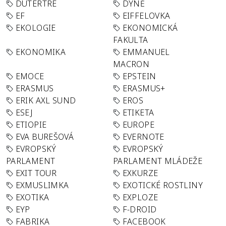
DUTERTRE
DÝNĚ
EF
EIFFELOVKA
EKOLOGIE
EKONOMICKÁ
FAKULTA
EKONOMIKA
EMMANUEL
MACRON
EMOCE
EPSTEIN
ERASMUS
ERASMUS+
ERIK AXL SUND
EROS
ESEJ
ETIKETA
ETIOPIE
EUROPE
EVA BUREŠOVÁ
EVERNOTE
EVROPSKÝ
EVROPSKÝ
PARLAMENT
PARLAMENT MLÁDEŽE
EXIT TOUR
EXKURZE
EXMUSLIMKA
EXOTICKÉ ROSTLINY
EXOTIKA
EXPLOZE
EYP
F-DROID
FABRIKA
FACEBOOK