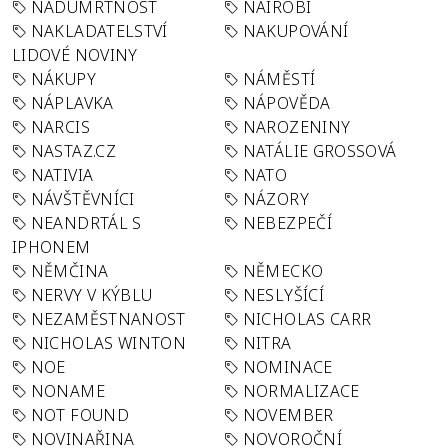
NADÚMRTNOST
NAIROBI
NAKLADATELSTVÍ
NAKUPOVÁNÍ
LIDOVÉ NOVINY
NÁKUPY
NÁMĚSTÍ
NÁPLAVKA
NÁPOVĚDA
NARCIS
NAROZENINY
NASTAZ.CZ
NATÁLIE GROSSOVÁ
NATIVIA
NATO
NÁVŠTĚVNÍCI
NÁZORY
NEANDRTÁL S
NEBEZPEČÍ
IPHONEM
NĚMČINA
NĚMECKO
NERVY V KÝBLU
NESLYŠÍCÍ
NEZAMĚSTNANOST
NICHOLAS CARR
NICHOLAS WINTON
NITRA
NOE
NOMINACE
NONAME
NORMALIZACE
NOT FOUND
NOVEMBER
NOVINAŘINA
NOVOROČNÍ