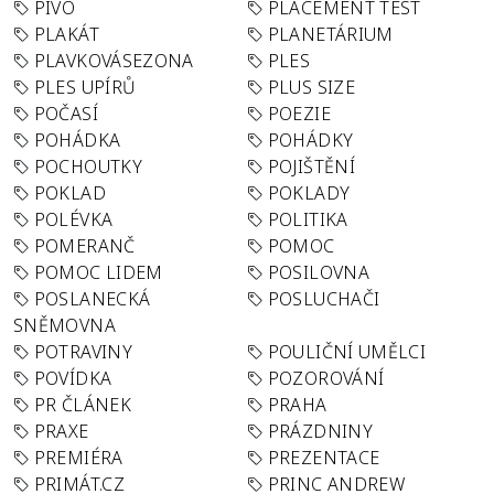
PIVO
PLACEMENT TEST
PLAKÁT
PLANETÁRIUM
PLAVKOVÁSEZONA
PLES
PLES UPÍRŮ
PLUS SIZE
POČASÍ
POEZIE
POHÁDKA
POHÁDKY
POCHOUTKY
POJIŠTĚNÍ
POKLAD
POKLADY
POLÉVKA
POLITIKA
POMERANČ
POMOC
POMOC LIDEM
POSILOVNA
POSLANECKÁ
POSLUCHAČI
SNĚMOVNA
POTRAVINY
POULIČNÍ UMĚLCI
POVÍDKA
POZOROVÁNÍ
PR ČLÁNEK
PRAHA
PRAXE
PRÁZDNINY
PREMIÉRA
PREZENTACE
PRIMÁT.CZ
PRINC ANDREW