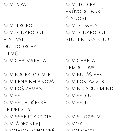
MENZA
METODIKA
PRŮVODCOVSKÉ
ČINNOSTI
METROPOL
MEZI SVĚTY
MEZINÁRODNÍ
MEZINÁRODNÍ
FESTIVAL
STUDENTSKÝ KLUB
OUTDOOROVÝCH
FILMŮ
MICHA MAREDA
MICHAELA
GEMROTOVÁ
MIKROEKONOMIE
MIKULÁŠ BEK
MILENA BERANOVÁ
MILOSLAV VLK
MILOŠ ZEMAN
MIND YOUR MIND
MISS
MISS JČU
MISS JIHOČESKÉ
MISS JU
UNIVERZITY
MISSAEROBIC2015
MISTROVSTVÍ
MLÁDEŽ KRAJI
MMA
MNEMOTECHNICKÉ
MNICHOV