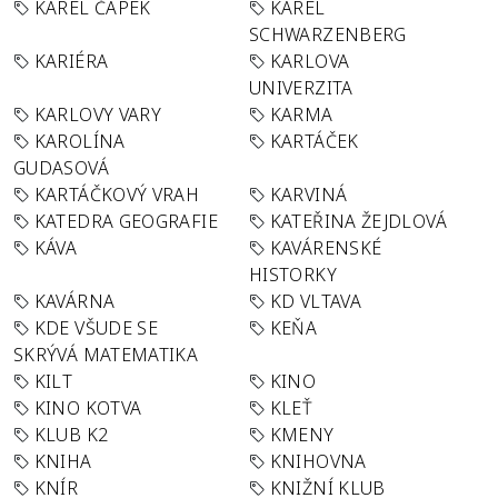
KAREL ČAPEK
KAREL
SCHWARZENBERG
KARIÉRA
KARLOVA
UNIVERZITA
KARLOVY VARY
KARMA
KAROLÍNA
KARTÁČEK
GUDASOVÁ
KARTÁČKOVÝ VRAH
KARVINÁ
KATEDRA GEOGRAFIE
KATEŘINA ŽEJDLOVÁ
KÁVA
KAVÁRENSKÉ
HISTORKY
KAVÁRNA
KD VLTAVA
KDE VŠUDE SE
KEŇA
SKRÝVÁ MATEMATIKA
KILT
KINO
KINO KOTVA
KLEŤ
KLUB K2
KMENY
KNIHA
KNIHOVNA
KNÍR
KNIŽNÍ KLUB