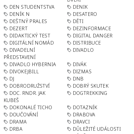
DEN STUDENTSTVA
DENIK
DENÍK N
DESATERO
DEŠTNÝ PRALES
DĚTI
DEZERT
DEZINFORMACE
DIDAKTICKÝ TEST
DIGITAL DANGER
DIGITÁLNÍ NOMÁD
DISTRIBUCE
DIVADELNÍ
DIVADLO
PŘEDSTAVENÍ
DIVADLO HYBERNIA
DIVÁK
DIVOKEJBILL
DIZMAS
DJ
DNB
DOBRODRUŽSTVÍ
DOBRÝ SKUTEK
DOC. RNDR. JAK
DOGTREKKING
KUBEŠ
DOKONALÉ TICHO
DOTAZNÍK
DOUČOVÁNÍ
DRABOVA
DRAMA
DRAVCI
DRBA
DŮLEŽITÉ UDÁLOSTI