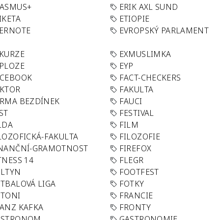
RASMUS+
ERIK AXL SUND
IKETA
ETIOPIE
VERNOTE
EVROPSKÝ PARLAMENT
KURZE
EXMUSLIMKA
PLOZE
EYP
ACEBOOK
FACT-CHECKERS
AKTOR
FAKULTA
RMA BEZDÍNEK
FAUCI
ST
FESTIVAL
LDA
FILM
LOZOFICKÁ-FAKULTA
FILOZOFIE
INANČNÍ-GRAMOTNOST
FIREFOX
TNESS 14
FLEGR
OLTYN
FOOTFEST
TBALOVÁ LIGA
FOTKY
OTONI
FRANCIE
ANZ KAFKA
FRONTY
ASTRONOM
GASTRONOMIE