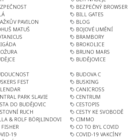
EZPEČNOST
BEZPEČNÝ BROWSER
LÁ
BILL GATES
AŽKŮV PAVILON
BLOG
OHUŠ MATUŠ
BOJOVÉ UMĚNÍ
TANICUS
BRAMBORY
IGÁDA
BROKOLICE
ROŽURA
BRUNO MARS
DĚJCE
BUDĚJOVICE
UDOUCNOST
BUDOVA C
SKERS FEST
BUSKING
ALENDAR
CANICROSS
NTRAL PARK SLAVIE
CENTRUM
STA DO BUDĚJOVIC
CESTOPIS
STOVNÍ RUCH
CESTY KE SVOBODĚ
LLA & ROLF BÖRJLINDOVI
CIMMO
 FISHER
CO TO BYL COVID
VID-19
COVID-19 VAKCÍNY