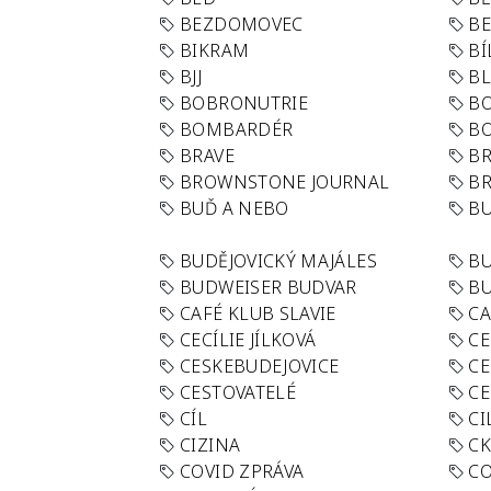
BEZDOMOVEC
B
BIKRAM
BÍ
BJJ
BL
BOBRONUTRIE
B
BOMBARDÉR
BO
BRAVE
BR
BROWNSTONE JOURNAL
B
BUĎ A NEBO
BU
BUDĚJOVICKÝ MAJÁLES
B
BUDWEISER BUDVAR
BU
CAFÉ KLUB SLAVIE
C
CECÍLIE JÍLKOVÁ
CE
CESKEBUDEJOVICE
CE
CESTOVATELÉ
CE
CÍL
CI
CIZINA
CK
COVID ZPRÁVA
CO