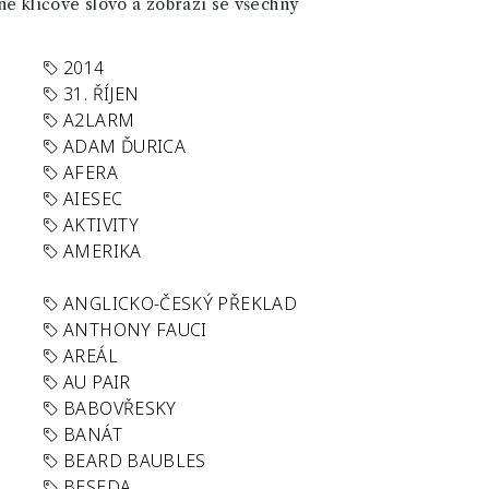
né klíčové slovo a zobrazí se všechny
2014
31. ŘÍJEN
A2LARM
ADAM ĎURICA
AFERA
AIESEC
AKTIVITY
AMERIKA
ANGLICKO-ČESKÝ PŘEKLAD
ANTHONY FAUCI
AREÁL
AU PAIR
BABOVŘESKY
BANÁT
BEARD BAUBLES
BESEDA