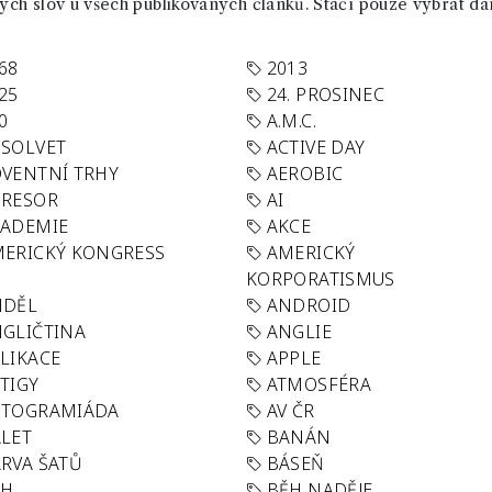
ch slov u všech publikovaných článků. Stačí pouze vybrat da
68
2013
25
24. PROSINEC
0
A.M.C.
SOLVET
ACTIVE DAY
VENTNÍ TRHY
AEROBIC
GRESOR
AI
KADEMIE
AKCE
ERICKÝ KONGRESS
AMERICKÝ
KORPORATISMUS
NDĚL
ANDROID
GLIČTINA
ANGLIE
LIKACE
APPLE
TIGY
ATMOSFÉRA
UTOGRAMIÁDA
AV ČR
LET
BANÁN
RVA ŠATŮ
BÁSEŇ
ĚH
BĚH NADĚJE