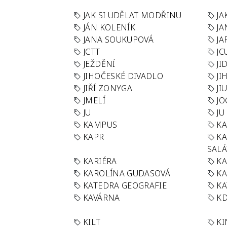
JAK SI UDĚLAT MODŘINU
JA
JÁN KOLENÍK
JA
JANA SOUKUPOVÁ
JA
JCTT
JC
JEŽDĚNÍ
JI
JIHOČESKÉ DIVADLO
JI
JIŘÍ ZONYGA
JI
JMELÍ
JO
JU
JU
KAMPUS
KA
KAPR
K
SAL
KARIÉRA
KA
KAROLÍNA GUDASOVÁ
KA
KATEDRA GEOGRAFIE
KA
KAVÁRNA
KD
KILT
K