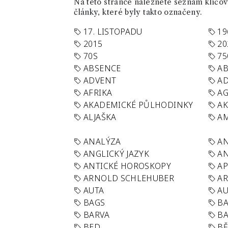
Na této stránce naleznete seznam klíčový
články, které byly takto označeny.
17. LISTOPADU
19
2015
20
70S
75
ABSENCE
AB
ADVENT
AD
AFRIKA
A
AKADEMICKÉ PŮLHODINKY
A
ALJAŠKA
AM
ANALÝZA
A
ANGLICKÝ JAZYK
AN
ANTICKÉ HOROSKOPY
AP
ARNOLD SCHLEHUBER
AR
AUTA
A
BAGS
BA
BARVA
BA
BED
B