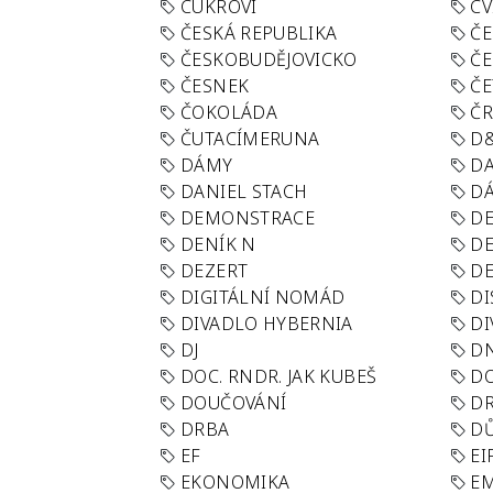
CUKROVÍ
CV
ČESKÁ REPUBLIKA
ČE
ČESKOBUDĚJOVICKO
ČE
ČESNEK
ČE
ČOKOLÁDA
Č
ČUTACÍMERUNA
D
DÁMY
D
DANIEL STACH
D
DEMONSTRACE
DE
DENÍK N
DE
DEZERT
D
DIGITÁLNÍ NOMÁD
DI
DIVADLO HYBERNIA
DI
DJ
D
DOC. RNDR. JAK KUBEŠ
D
DOUČOVÁNÍ
D
DRBA
DŮ
EF
EI
EKONOMIKA
E