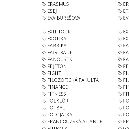
ERASMUS
E
ESEJ
ET
EVA BUREŠOVÁ
E
EXIT TOUR
EX
EXOTIKA
EX
FABRIKA
F
FAIRTRADE
F
FANOUŠEK
FA
FEJETON
FE
FIGHT
FI
FILOZOFICKÁ FAKULTA
FI
FINANCE
F
FITNESS
FI
FOLKLÓR
F
FOTBAL
FO
FOTOJATKA
F
FRANCOUZSKÁ ALIANCE
FR
FUTRÁLY
G