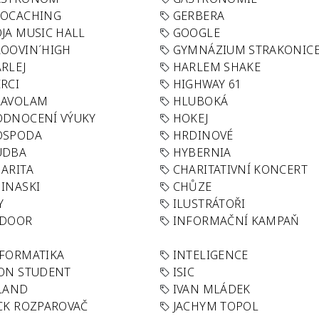
EOCACHING
GERBERA
JA MUSIC HALL
GOOGLE
OOVIN´HIGH
GYMNÁZIUM STRAKONIC
RLEJ
HARLEM SHAKE
RCI
HIGHWAY 61
LAVOLAM
HLUBOKÁ
ODNOCENÍ VÝUKY
HOKEJ
OSPODA
HRDINOVÉ
UDBA
HYBERNIA
ARITA
CHARITATIVNÍ KONCERT
INASKI
CHŮZE
Y
ILUSTRÁTOŘI
NDOOR
INFORMAČNÍ KAMPAŇ
FORMATIKA
INTELIGENCE
ON STUDENT
ISIC
LAND
IVAN MLÁDEK
CK ROZPAROVAČ
JACHYM TOPOL