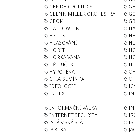
GENDER-POLITICS
G
GLENN MILLER ORCHESTRA
GO
GROK
GR
HALLOWEEN
HA
HEJLÍK
HE
HLASOVÁNÍ
H
HOBIT
H
HORKÁ VANA
H
HŘEBÍČEK
H
HYPOTÉKA
CH
CHIA SEMÍNKA
CH
IDEOLOGIE
IG
INDEX
I
INFORMAČNÍ VÁLKA
IN
INTERNET SECURITY
IR
ISLÁMSKÝ STÁT
IS
JABLKA
JA