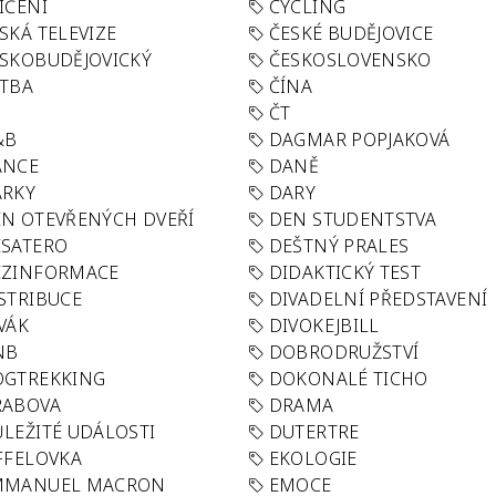
IČENÍ
CYCLING
SKÁ TELEVIZE
ČESKÉ BUDĚJOVICE
SKOBUDĚJOVICKÝ
ČESKOSLOVENSKO
TBA
ČÍNA
R
ČT
&B
DAGMAR POPJAKOVÁ
ANCE
DANĚ
ÁRKY
DARY
N OTEVŘENÝCH DVEŘÍ
DEN STUDENTSTVA
SATERO
DEŠTNÝ PRALES
EZINFORMACE
DIDAKTICKÝ TEST
STRIBUCE
DIVADELNÍ PŘEDSTAVENÍ
VÁK
DIVOKEJBILL
NB
DOBRODRUŽSTVÍ
OGTREKKING
DOKONALÉ TICHO
RABOVA
DRAMA
LEŽITÉ UDÁLOSTI
DUTERTRE
FFELOVKA
EKOLOGIE
MMANUEL MACRON
EMOCE