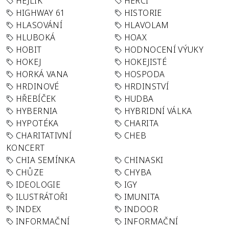
HEJLÍK
HERCI
HIGHWAY 61
HISTORIE
HLASOVÁNÍ
HLAVOLAM
HLUBOKÁ
HOAX
HOBIT
HODNOCENÍ VÝUKY
HOKEJ
HOKEJISTÉ
HORKÁ VANA
HOSPODA
HRDINOVÉ
HRDINSTVÍ
HŘEBÍČEK
HUDBA
HYBERNIA
HYBRIDNÍ VÁLKA
HYPOTÉKA
CHARITA
CHARITATIVNÍ
CHEB
KONCERT
CHIA SEMÍNKA
CHINASKI
CHŮZE
CHYBA
IDEOLOGIE
IGY
ILUSTRÁTOŘI
IMUNITA
INDEX
INDOOR
INFORMAČNÍ
INFORMAČNÍ