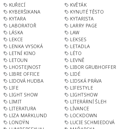
KUŘECÍ
KVĚTÁK
KYBERŠIKANA
KYNUTÉ TĚSTO
KYTARA
KYTARISTA
LABORATOŘ
LARRY PAGE
LÁSKA
LAW
LEKCE
LEKSES
LENKA VYSOKÁ
LETADLA
LETNÍ KINO
LÉTO
LETOUN
LEVNĚ
LHOSTEJNOST
LIBOR GRUBHOFFER
LIBRE OFFICE
LIDÉ
LIDOVÁ HUDBA
LIDSKÁ PRÁVA
LIFE
LIFESTYLE
LIGHT SHOW
LIGHTSHOW
LIMIT
LITERÁRNÍ ŠLEH
LITERATURA
LÍVANCE
LIZA MARKLUND
LOCKDOWN
LONDÝN
LUCIE SCHMIEDOVÁ