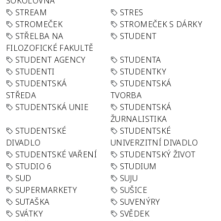
SOKOLOVNA
STREAM
STRES
STROMEČEK
STROMEČEK S DÁRKY
STŘELBA NA
STUDENT
FILOZOFICKÉ FAKULTĚ
STUDENT AGENCY
STUDENTA
STUDENTI
STUDENTKY
STUDENTSKÁ
STUDENTSKÁ
STŘEDA
TVORBA
STUDENTSKÁ UNIE
STUDENTSKÁ
ŽURNALISTIKA
STUDENTSKÉ
STUDENTSKÉ
DIVADLO
UNIVERZITNÍ DIVADLO
STUDENTSKÉ VAŘENÍ
STUDENTSKÝ ŽIVOT
STUDIO 6
STUDIUM
SUD
SUJU
SUPERMARKETY
SUŠICE
SUTAŠKA
SUVENÝRY
SVÁTKY
SVĚDEK