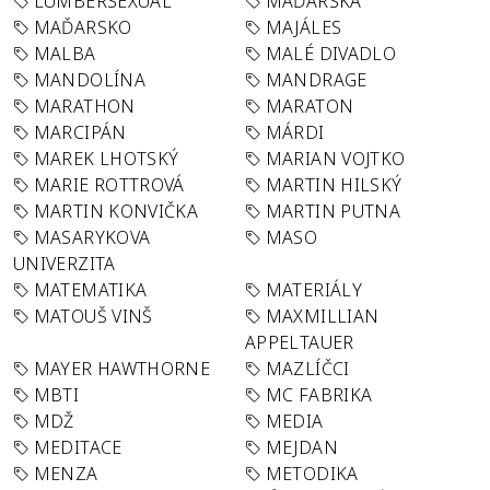
LUMBERSEXUAL
MAĎARSKA
MAĎARSKO
MAJÁLES
MALBA
MALÉ DIVADLO
MANDOLÍNA
MANDRAGE
MARATHON
MARATON
MARCIPÁN
MÁRDI
MAREK LHOTSKÝ
MARIAN VOJTKO
MARIE ROTTROVÁ
MARTIN HILSKÝ
MARTIN KONVIČKA
MARTIN PUTNA
MASARYKOVA
MASO
UNIVERZITA
MATEMATIKA
MATERIÁLY
MATOUŠ VINŠ
MAXMILLIAN
APPELTAUER
MAYER HAWTHORNE
MAZLÍČCI
MBTI
MC FABRIKA
MDŽ
MEDIA
MEDITACE
MEJDAN
MENZA
METODIKA