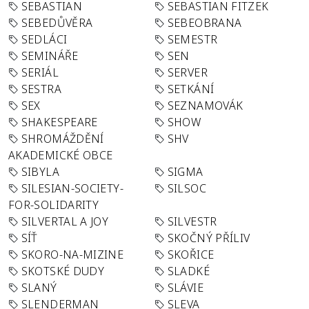
SEBASTIAN
SEBASTIAN FITZEK
SEBEDŮVĚRA
SEBEOBRANA
SEDLÁCI
SEMESTR
SEMINÁŘE
SEN
SERIÁL
SERVER
SESTRA
SETKÁNÍ
SEX
SEZNAMOVÁK
SHAKESPEARE
SHOW
SHROMÁŽDĚNÍ
SHV
AKADEMICKÉ OBCE
SIBYLA
SIGMA
SILESIAN-SOCIETY-
SILSOC
FOR-SOLIDARITY
SILVERTAL A JOY
SILVESTR
SÍŤ
SKOČNÝ PŘÍLIV
SKORO-NA-MIZINE
SKOŘICE
SKOTSKÉ DUDY
SLADKÉ
SLANÝ
SLÁVIE
SLENDERMAN
SLEVA