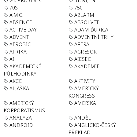
24. PROSINEC
31. ŘÍJEN
70S
750
A.M.C.
A2LARM
ABSENCE
ABSOLVET
ACTIVE DAY
ADAM ĎURICA
ADVENT
ADVENTNÍ TRHY
AEROBIC
AFERA
AFRIKA
AGRESOR
AI
AIESEC
AKADEMICKÉ
AKADEMIE
PŮLHODINKY
AKCE
AKTIVITY
ALJAŠKA
AMERICKÝ
KONGRESS
AMERICKÝ
AMERIKA
KORPORATISMUS
ANALÝZA
ANDĚL
ANDROID
ANGLICKO-ČESKÝ
PŘEKLAD