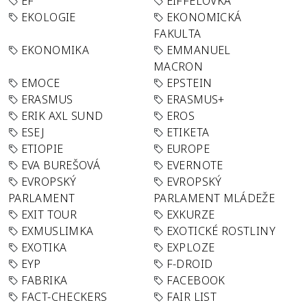
EF
EIFFELOVKA
EKOLOGIE
EKONOMICKÁ
FAKULTA
EKONOMIKA
EMMANUEL
MACRON
EMOCE
EPSTEIN
ERASMUS
ERASMUS+
ERIK AXL SUND
EROS
ESEJ
ETIKETA
ETIOPIE
EUROPE
EVA BUREŠOVÁ
EVERNOTE
EVROPSKÝ
EVROPSKÝ
PARLAMENT
PARLAMENT MLÁDEŽE
EXIT TOUR
EXKURZE
EXMUSLIMKA
EXOTICKÉ ROSTLINY
EXOTIKA
EXPLOZE
EYP
F-DROID
FABRIKA
FACEBOOK
FACT-CHECKERS
FAIR LIST