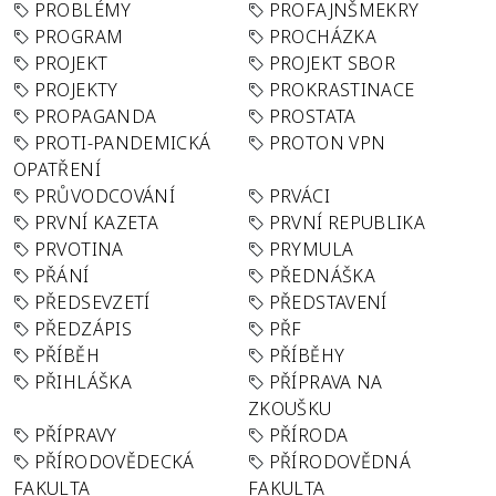
PROBLÉMY
PROFAJNŠMEKRY
PROGRAM
PROCHÁZKA
PROJEKT
PROJEKT SBOR
PROJEKTY
PROKRASTINACE
PROPAGANDA
PROSTATA
PROTI-PANDEMICKÁ
PROTON VPN
OPATŘENÍ
PRŮVODCOVÁNÍ
PRVÁCI
PRVNÍ KAZETA
PRVNÍ REPUBLIKA
PRVOTINA
PRYMULA
PŘÁNÍ
PŘEDNÁŠKA
PŘEDSEVZETÍ
PŘEDSTAVENÍ
PŘEDZÁPIS
PŘF
PŘÍBĚH
PŘÍBĚHY
PŘIHLÁŠKA
PŘÍPRAVA NA
ZKOUŠKU
PŘÍPRAVY
PŘÍRODA
PŘÍRODOVĚDECKÁ
PŘÍRODOVĚDNÁ
FAKULTA
FAKULTA