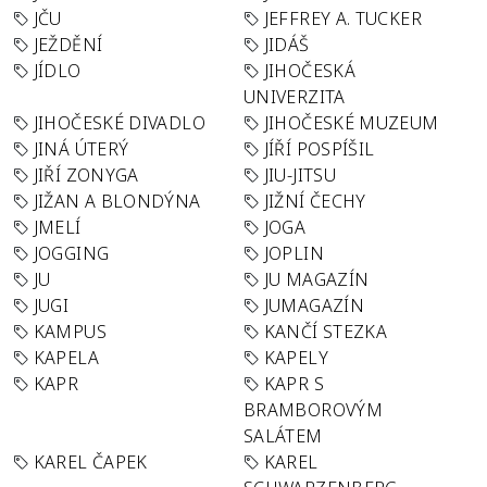
JČU
JEFFREY A. TUCKER
JEŽDĚNÍ
JIDÁŠ
JÍDLO
JIHOČESKÁ
UNIVERZITA
JIHOČESKÉ DIVADLO
JIHOČESKÉ MUZEUM
JINÁ ÚTERÝ
JÍŘÍ POSPÍŠIL
JIŘÍ ZONYGA
JIU-JITSU
JIŽAN A BLONDÝNA
JIŽNÍ ČECHY
JMELÍ
JOGA
JOGGING
JOPLIN
JU
JU MAGAZÍN
JUGI
JUMAGAZÍN
KAMPUS
KANČÍ STEZKA
KAPELA
KAPELY
KAPR
KAPR S
BRAMBOROVÝM
SALÁTEM
KAREL ČAPEK
KAREL