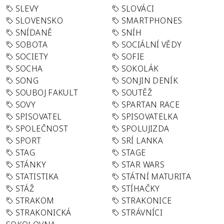
SLEVY
SLOVÁCI
SLOVENSKO
SMARTPHONES
SNÍDANĚ
SNÍH
SOBOTA
SOCIÁLNÍ VĚDY
SOCIETY
SOFIE
SOCHA
SOKOLÁK
SONG
SONJIN DENÍK
SOUBOJ FAKULT
SOUTĚŽ
SOVY
SPARTAN RACE
SPISOVATEL
SPISOVATELKA
SPOLEČNOST
SPOLUJIZDA
SPORT
SRÍ LANKA
STAG
STAGE
STÁNKY
STAR WARS
STATISTIKA
STÁTNÍ MATURITA
STÁŽ
STÍHAČKY
STRAKOM
STRAKONICE
STRAKONICKÁ
STRÁVNÍCI