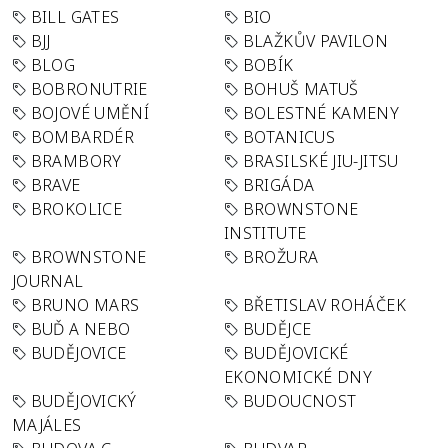
BILL GATES
BIO
BJJ
BLAŽKŮV PAVILON
BLOG
BOBÍK
BOBRONUTRIE
BOHUŠ MATUŠ
BOJOVÉ UMĚNÍ
BOLESTNÉ KAMENY
BOMBARDÉR
BOTANICUS
BRAMBORY
BRASILSKÉ JIU-JITSU
BRAVE
BRIGÁDA
BROKOLICE
BROWNSTONE
INSTITUTE
BROWNSTONE
BROŽURA
JOURNAL
BRUNO MARS
BŘETISLAV ROHÁČEK
BUĎ A NEBO
BUDĚJCE
BUDĚJOVICE
BUDĚJOVICKÉ
EKONOMICKÉ DNY
BUDĚJOVICKÝ
BUDOUCNOST
MAJÁLES