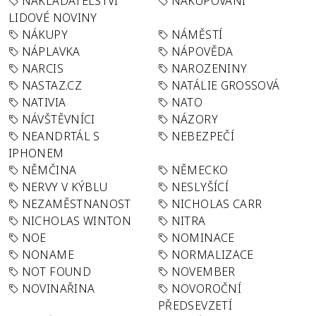
NAKLADATELSTVÍ
NAKUPOVÁNÍ
LIDOVÉ NOVINY
NÁKUPY
NÁMĚSTÍ
NÁPLAVKA
NÁPOVĚDA
NARCIS
NAROZENINY
NASTAZ.CZ
NATÁLIE GROSSOVÁ
NATIVIA
NATO
NÁVŠTĚVNÍCI
NÁZORY
NEANDRTÁL S
NEBEZPEČÍ
IPHONEM
NĚMČINA
NĚMECKO
NERVY V KÝBLU
NESLYŠÍCÍ
NEZAMĚSTNANOST
NICHOLAS CARR
NICHOLAS WINTON
NITRA
NOE
NOMINACE
NONAME
NORMALIZACE
NOT FOUND
NOVEMBER
NOVINAŘINA
NOVOROČNÍ
PŘEDSEVZETÍ