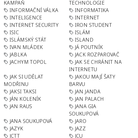
KAMPAŇ
TECHNOLOGIE
INFORMAČNÍ VÁLKA
INFORMATIKA
INTELIGENCE
INTERNET
INTERNET SECURITY
IRON STUDENT
ISIC
ISLÁM
ISLÁMSKÝ STÁT
ISLAND
IVAN MLÁDEK
JÁ POUTNÍK
JABLKA
JACK ROZPAROVAČ
JACHYM TOPOL
JAK SE CHRÁNIT NA
INTERNETU
JAK SI UDĚLAT
JAKOU MAJÍ ŠATY
MODŘINU
BARVU
JAKSI TAKSI
JAN JANDA
JÁN KOLENÍK
JAN PALACH
JAN RAUS
JANA GIA
SOUKUPOVÁ
JANA SOUKUPOVÁ
JARO
JAZYK
JAZZ
JCTT
JCU