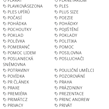
PLAKÁT
PLANETÁRIUM
PLAVKOVÁSEZONA
PLES
PLES UPÍRŮ
PLUS SIZE
POČASÍ
POEZIE
POHÁDKA
POHÁDKY
POCHOUTKY
POJIŠTĚNÍ
POKLAD
POKLADY
POLÉVKA
POLITIKA
POMERANČ
POMOC
POMOC LIDEM
POSILOVNA
POSLANECKÁ
POSLUCHAČI
SNĚMOVNA
POTRAVINY
POULIČNÍ UMĚLCI
POVÍDKA
POZOROVÁNÍ
PR ČLÁNEK
PRAHA
PRAXE
PRÁZDNINY
PREMIÉRA
PREZENTACE
PRIMÁT.CZ
PRINC ANDREW
PRIVACY
PRIVÁT