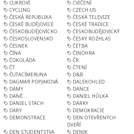
CUKROVÍ
CVIČENÍ
CYCLING
CZECH-US
ČESKÁ REPUBLIKA
ČESKÁ TELEVIZE
ČESKÉ BUDĚJOVICE
ČESKÉ TRADICE
ČESKOBUDĚJOVICKO
ČESKOBUDĚJOVICKÝ
ČESKOSLOVENSKO
ČESKÝ ROZHLAS
ČESNEK
ČETBA
ČÍNA
ČINOHRA
ČOKOLÁDA
ČR
ČT
ČTENÍ
ČUTACÍMERUNA
D&B
DAGMAR POPJAKOVÁ
DALEKOHLED
DÁMY
DANCE
DANĚ
DANIEL HŮLKA
DANIEL STACH
DÁRKY
DARY
DEMOKRACIE
DEMONSTRACE
DEN OTEVŘENÝCH
DVEŘÍ
DEN STUDENTSTVA
DENIK