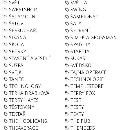
SVĚT
SVĚTLA
SWEATSHOP
SWING
ŠALAMOUN
ŠAMPIONÁT
ŠATOV
ŠATY
ŠÉFKUCHAŘ
ŠETŘENÍ
ŠIKANA
ŠIMEK A GROSSMAN
ŠKOLA
ŠPAGETY
ŠPERKY
ŠTAFETA
ŠŤASTNÉ A VESELÉ
ŠUKAS
ŠUSPA
ŠVÉDSKO
ŠVEJK
TAJNÁ OPERACE
TANEC
TECHNOLOGIE
TECHNOLOGY
TEMPLESTORE
TERKA DRÁBKOVÁ
TERRY FOX
TERRY HAYES
TEST
TĚSTOVINY
TESTY
TEXTAŘ
TEXTY
THE HOOLIGANS
THE PUB
THEAVERAGE
THENEEDS