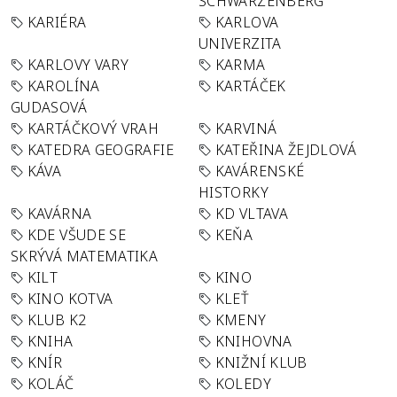
SCHWARZENBERG
KARIÉRA
KARLOVA
UNIVERZITA
KARLOVY VARY
KARMA
KAROLÍNA
KARTÁČEK
GUDASOVÁ
KARTÁČKOVÝ VRAH
KARVINÁ
KATEDRA GEOGRAFIE
KATEŘINA ŽEJDLOVÁ
KÁVA
KAVÁRENSKÉ
HISTORKY
KAVÁRNA
KD VLTAVA
KDE VŠUDE SE
KEŇA
SKRÝVÁ MATEMATIKA
KILT
KINO
KINO KOTVA
KLEŤ
KLUB K2
KMENY
KNIHA
KNIHOVNA
KNÍR
KNIŽNÍ KLUB
KOLÁČ
KOLEDY