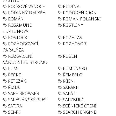
INSTITUT
ROCKOVÉ VÁNOCE
RODINA
RODINNÝ DM BĚH
RODODENDRON
ROMÁN
ROMAN POLANSKI
ROSAMUND
ROSTLINY
LUPTONOVÁ
ROSTOCK
ROZHLAS
ROZHODOVACÍ
ROZHOVOR
PARALÝZA
ROZSVÍCENÍ
RÜGEN
VÁNOČNÍHO STROMU
RUM
RUMUNSKO
ŘECKO
ŘEMESLO
ŘETĚZÁK
ŘÍJEN
ŘÍZEK
SAFARI
SAFE BROWSER
SALÁT
SALESIÁNSKÝ PLES
SALZBURG
SATIRA
SCÉNICKÉ ČTENÍ
SCI-FI
SEARCH ENGINE