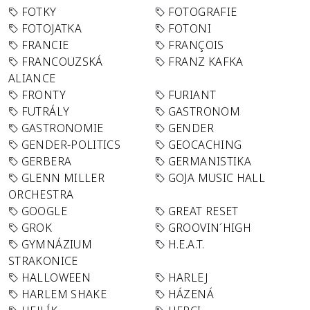
FOTKY
FOTOGRAFIE
FOTOJATKA
FOTONI
FRANCIE
FRANÇOIS
FRANCOUZSKÁ
FRANZ KAFKA
ALIANCE
FRONTY
FURIANT
FUTRÁLY
GASTRONOM
GASTRONOMIE
GENDER
GENDER-POLITICS
GEOCACHING
GERBERA
GERMANISTIKA
GLENN MILLER
GOJA MUSIC HALL
ORCHESTRA
GOOGLE
GREAT RESET
GROK
GROOVIN´HIGH
GYMNÁZIUM
H.E.A.T.
STRAKONICE
HALLOWEEN
HARLEJ
HARLEM SHAKE
HÁZENÁ