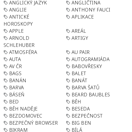
ANGLICKÝ JAZYK
ANGLIČTINA
ANGLIE
ANTHONY FAUCI
ANTICKÉ
APLIKACE
HOROSKOPY
APPLE
AREÁL
ARNOLD
ARTIGY
SCHLEHUBER
ATMOSFÉRA
AU PAIR
AUTA
AUTOGRAMIÁDA
AV ČR
BABOVŘESKY
BAGS
BALET
BANÁN
BANÁT
BARVA
BARVA ŠATŮ
BÁSEŇ
BEARD BAUBLES
BED
BĚH
BĚH NADĚJE
BESEDA
BEZDOMOVEC
BEZPEČNOST
BEZPEČNÝ BROWSER
BIG BEN
BIKRAM
BÍLÁ