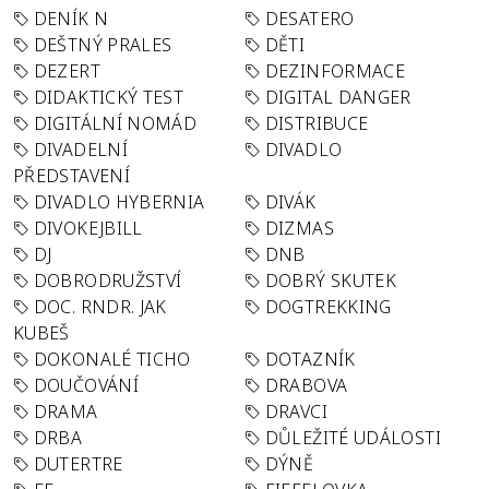
DENÍK N
DESATERO
DEŠTNÝ PRALES
DĚTI
DEZERT
DEZINFORMACE
DIDAKTICKÝ TEST
DIGITAL DANGER
DIGITÁLNÍ NOMÁD
DISTRIBUCE
DIVADELNÍ
DIVADLO
PŘEDSTAVENÍ
DIVADLO HYBERNIA
DIVÁK
DIVOKEJBILL
DIZMAS
DJ
DNB
DOBRODRUŽSTVÍ
DOBRÝ SKUTEK
DOC. RNDR. JAK
DOGTREKKING
KUBEŠ
DOKONALÉ TICHO
DOTAZNÍK
DOUČOVÁNÍ
DRABOVA
DRAMA
DRAVCI
DRBA
DŮLEŽITÉ UDÁLOSTI
DUTERTRE
DÝNĚ