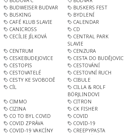
BUDOVA C
BUDVAR
BUDWEISER BUDVAR
BUSKERS FEST
BUSKING
BYDLENÍ
CAFÉ KLUB SLAVIE
CALENDAR
CANICROSS
CD
CECÍLIE JÍLKOVÁ
CENTRAL PARK
SLAVIE
CENTRUM
CENZURA
CESKEBUDEJOVICE
CESTA DO BUDĚJOVIC
CESTOPIS
CESTOVÁNÍ
CESTOVATELÉ
CESTOVNÍ RUCH
CESTY KE SVOBODĚ
CIBULE
CÍL
CILLA & ROLF
BÖRJLINDOVI
CIMMO
CITRON
CIZINA
CK FISHER
CO TO BYL COVID
COVID
COVID ZPRÁVA
COVID-19
COVID-19 VAKCÍNY
CREEPYPASTA