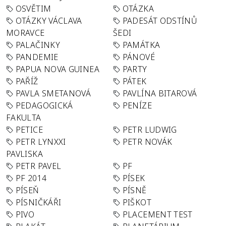
OSVĚTIM
OTÁZKA
OTÁZKY VÁCLAVA
PADESÁT ODSTÍNŮ
MORAVCE
ŠEDI
PALAČINKY
PAMÁTKA
PANDEMIE
PÁNOVÉ
PAPUA NOVA GUINEA
PARTY
PAŘÍŽ
PÁTEK
PAVLA SMETANOVÁ
PAVLÍNA BITAROVÁ
PEDAGOGICKÁ
PENÍZE
FAKULTA
PETICE
PETR LUDWIG
PETR LYNXXI
PETR NOVÁK
PAVLISKA
PETR PAVEL
PF
PF 2014
PÍSEK
PÍSEŇ
PÍSNĚ
PÍSNIČKÁŘI
PIŠKOT
PIVO
PLACEMENT TEST