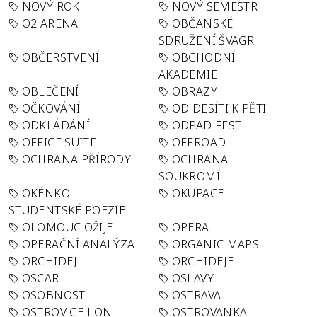
NOVÝ ROK
NOVÝ SEMESTR
O2 ARENA
OBČANSKÉ
SDRUŽENÍ ŠVAGR
OBČERSTVENÍ
OBCHODNÍ
AKADEMIE
OBLEČENÍ
OBRAZY
OČKOVÁNÍ
OD DESÍTI K PĚTI
ODKLÁDÁNÍ
ODPAD FEST
OFFICE SUITE
OFFROAD
OCHRANA PŘÍRODY
OCHRANA
SOUKROMÍ
OKÉNKO
OKUPACE
STUDENTSKÉ POEZIE
OLOMOUC OŽIJE
OPERA
OPERAČNÍ ANALÝZA
ORGANIC MAPS
ORCHIDEJ
ORCHIDEJE
OSCAR
OSLAVY
OSOBNOST
OSTRAVA
OSTROV CEJLON
OSTROVANKA