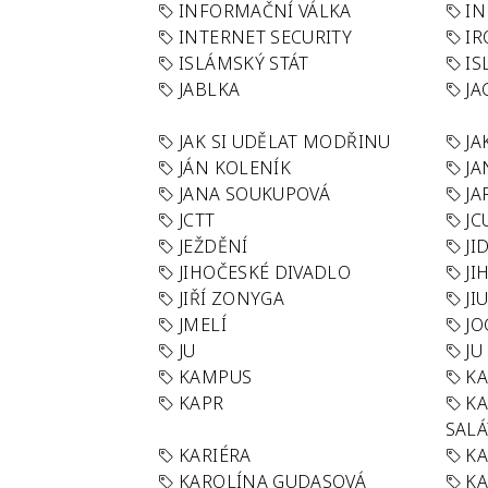
INFORMAČNÍ VÁLKA
IN
INTERNET SECURITY
IR
ISLÁMSKÝ STÁT
IS
JABLKA
JA
JAK SI UDĚLAT MODŘINU
JA
JÁN KOLENÍK
JA
JANA SOUKUPOVÁ
JA
JCTT
JC
JEŽDĚNÍ
JI
JIHOČESKÉ DIVADLO
JI
JIŘÍ ZONYGA
JI
JMELÍ
JO
JU
JU
KAMPUS
KA
KAPR
K
SAL
KARIÉRA
KA
KAROLÍNA GUDASOVÁ
KA