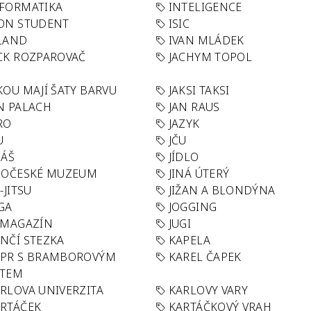
FORMATIKA
INTELIGENCE
ON STUDENT
ISIC
LAND
IVAN MLÁDEK
CK ROZPAROVAČ
JACHYM TOPOL
KOU MAJÍ ŠATY BARVU
JAKSI TAKSI
N PALACH
JAN RAUS
RO
JAZYK
U
JČU
DÁŠ
JÍDLO
HOČESKÉ MUZEUM
JINÁ ÚTERÝ
U-JITSU
JIŽAN A BLONDÝNA
GA
JOGGING
 MAGAZÍN
JUGI
NČÍ STEZKA
KAPELA
APR S BRAMBOROVÝM
KAREL ČAPEK
ÁTEM
RLOVA UNIVERZITA
KARLOVY VARY
RTÁČEK
KARTÁČKOVÝ VRAH