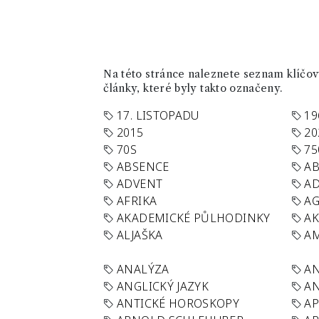
Na této stránce naleznete seznam klíčový
články, které byly takto označeny.
17. LISTOPADU
19
2015
20
70S
75
ABSENCE
AB
ADVENT
AD
AFRIKA
A
AKADEMICKÉ PŮLHODINKY
A
ALJAŠKA
AM
ANALÝZA
A
ANGLICKÝ JAZYK
AN
ANTICKÉ HOROSKOPY
AP