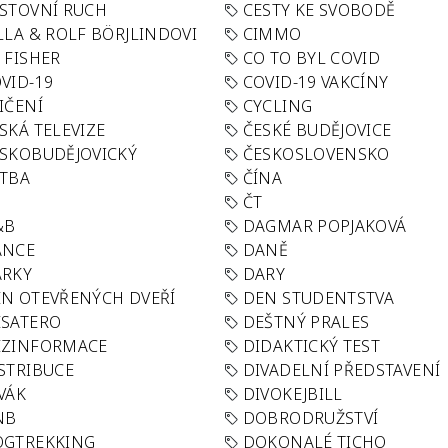
STOVNÍ RUCH
CESTY KE SVOBODĚ
LLA & ROLF BÖRJLINDOVI
CIMMO
 FISHER
CO TO BYL COVID
VID-19
COVID-19 VAKCÍNY
IČENÍ
CYCLING
SKÁ TELEVIZE
ČESKÉ BUDĚJOVICE
SKOBUDĚJOVICKÝ
ČESKOSLOVENSKO
TBA
ČÍNA
R
ČT
&B
DAGMAR POPJAKOVÁ
ANCE
DANĚ
ÁRKY
DARY
N OTEVŘENÝCH DVEŘÍ
DEN STUDENTSTVA
SATERO
DEŠTNÝ PRALES
EZINFORMACE
DIDAKTICKÝ TEST
STRIBUCE
DIVADELNÍ PŘEDSTAVENÍ
VÁK
DIVOKEJBILL
NB
DOBRODRUŽSTVÍ
OGTREKKING
DOKONALÉ TICHO