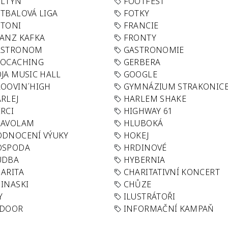
OLTYN
FOOTFEST
TBALOVÁ LIGA
FOTKY
OTONI
FRANCIE
ANZ KAFKA
FRONTY
ASTRONOM
GASTRONOMIE
EOCACHING
GERBERA
JA MUSIC HALL
GOOGLE
OOVIN´HIGH
GYMNÁZIUM STRAKONIC
RLEJ
HARLEM SHAKE
RCI
HIGHWAY 61
LAVOLAM
HLUBOKÁ
ODNOCENÍ VÝUKY
HOKEJ
OSPODA
HRDINOVÉ
UDBA
HYBERNIA
ARITA
CHARITATIVNÍ KONCERT
INASKI
CHŮZE
Y
ILUSTRÁTOŘI
NDOOR
INFORMAČNÍ KAMPAŇ