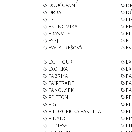
DOUČOVÁNÍ
D
DRBA
DŮ
EF
EI
EKONOMIKA
E
ERASMUS
E
ESEJ
ET
EVA BUREŠOVÁ
E
EXIT TOUR
EX
EXOTIKA
EX
FABRIKA
F
FAIRTRADE
F
FANOUŠEK
FA
FEJETON
FE
FIGHT
FI
FILOZOFICKÁ FAKULTA
FI
FINANCE
F
FITNESS
FI