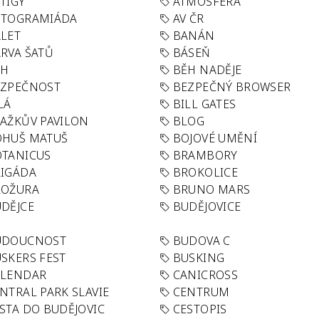
TIGY
ATMOSFÉRA
UTOGRAMIÁDA
AV ČR
LET
BANÁN
RVA ŠATŮ
BÁSEŇ
ĚH
BĚH NADĚJE
EZPEČNOST
BEZPEČNÝ BROWSER
LÁ
BILL GATES
AŽKŮV PAVILON
BLOG
OHUŠ MATUŠ
BOJOVÉ UMĚNÍ
TANICUS
BRAMBORY
IGÁDA
BROKOLICE
ROŽURA
BRUNO MARS
DĚJCE
BUDĚJOVICE
UDOUCNOST
BUDOVA C
SKERS FEST
BUSKING
ALENDAR
CANICROSS
NTRAL PARK SLAVIE
CENTRUM
STA DO BUDĚJOVIC
CESTOPIS