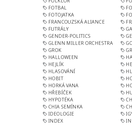
FOLKLÓR
F
FOTBAL
FO
FOTOJATKA
F
FRANCOUZSKÁ ALIANCE
FR
FUTRÁLY
G
GENDER-POLITICS
G
GLENN MILLER ORCHESTRA
GO
GROK
GR
HALLOWEEN
HA
HEJLÍK
HE
HLASOVÁNÍ
H
HOBIT
H
HORKÁ VANA
H
HŘEBÍČEK
H
HYPOTÉKA
CH
CHIA SEMÍNKA
CH
IDEOLOGIE
IG
INDEX
I