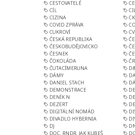
CESTOVATELÉ
CE
CÍL
CI
CIZINA
CK
COVID ZPRÁVA
CO
CUKROVÍ
CV
ČESKÁ REPUBLIKA
ČE
ČESKOBUDĚJOVICKO
ČE
ČESNEK
ČE
ČOKOLÁDA
Č
ČUTACÍMERUNA
D
DÁMY
D
DANIEL STACH
D
DEMONSTRACE
DE
DENÍK N
DE
DEZERT
D
DIGITÁLNÍ NOMÁD
DI
DIVADLO HYBERNIA
DI
DJ
D
DOC. RNDR. JAK KUBEŠ
D