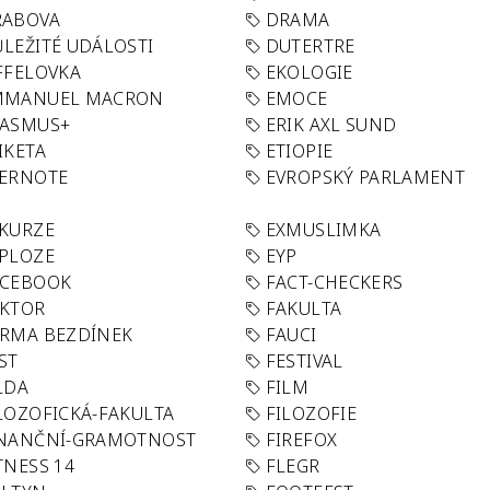
RABOVA
DRAMA
LEŽITÉ UDÁLOSTI
DUTERTRE
FFELOVKA
EKOLOGIE
MMANUEL MACRON
EMOCE
RASMUS+
ERIK AXL SUND
IKETA
ETIOPIE
VERNOTE
EVROPSKÝ PARLAMENT
KURZE
EXMUSLIMKA
PLOZE
EYP
ACEBOOK
FACT-CHECKERS
AKTOR
FAKULTA
RMA BEZDÍNEK
FAUCI
ST
FESTIVAL
LDA
FILM
LOZOFICKÁ-FAKULTA
FILOZOFIE
INANČNÍ-GRAMOTNOST
FIREFOX
TNESS 14
FLEGR