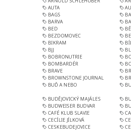
ARNOLD SCHLEHUBER
AR
AUTA
A
BAGS
BA
BARVA
BA
BED
B
BEZDOMOVEC
B
BIKRAM
BÍ
BJJ
BL
BOBRONUTRIE
B
BOMBARDÉR
BO
BRAVE
BR
BROWNSTONE JOURNAL
B
BUĎ A NEBO
BU
BUDĚJOVICKÝ MAJÁLES
B
BUDWEISER BUDVAR
BU
CAFÉ KLUB SLAVIE
C
CECÍLIE JÍLKOVÁ
CE
CESKEBUDEJOVICE
CE