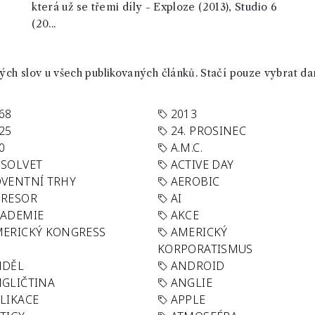
která už se třemi díly - Exploze (2013), Studio 6
(20...
ch slov u všech publikovaných článků. Stačí pouze vybrat da
68
2013
25
24. PROSINEC
0
A.M.C.
SOLVET
ACTIVE DAY
VENTNÍ TRHY
AEROBIC
GRESOR
AI
KADEMIE
AKCE
ERICKÝ KONGRESS
AMERICKÝ
KORPORATISMUS
NDĚL
ANDROID
GLIČTINA
ANGLIE
LIKACE
APPLE