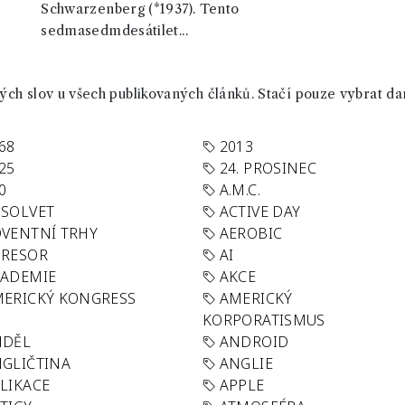
Schwarzenberg (*1937). Tento
sedmasedmdesátilet...
ch slov u všech publikovaných článků. Stačí pouze vybrat da
68
2013
25
24. PROSINEC
0
A.M.C.
SOLVET
ACTIVE DAY
VENTNÍ TRHY
AEROBIC
GRESOR
AI
KADEMIE
AKCE
ERICKÝ KONGRESS
AMERICKÝ
KORPORATISMUS
NDĚL
ANDROID
GLIČTINA
ANGLIE
LIKACE
APPLE