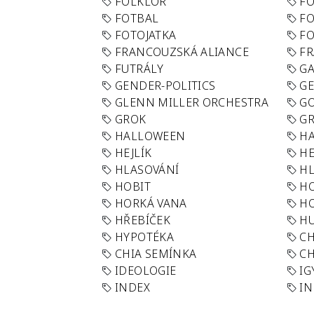
FOLKLÓR
F
FOTBAL
FO
FOTOJATKA
F
FRANCOUZSKÁ ALIANCE
FR
FUTRÁLY
G
GENDER-POLITICS
G
GLENN MILLER ORCHESTRA
GO
GROK
GR
HALLOWEEN
HA
HEJLÍK
HE
HLASOVÁNÍ
H
HOBIT
H
HORKÁ VANA
H
HŘEBÍČEK
H
HYPOTÉKA
CH
CHIA SEMÍNKA
CH
IDEOLOGIE
IG
INDEX
I