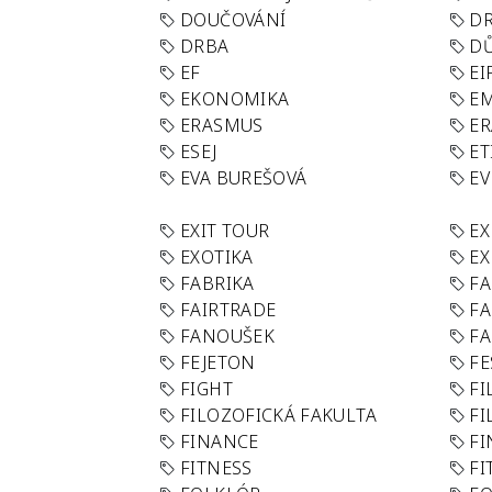
DOUČOVÁNÍ
D
DRBA
DŮ
EF
EI
EKONOMIKA
E
ERASMUS
E
ESEJ
ET
EVA BUREŠOVÁ
E
EXIT TOUR
EX
EXOTIKA
EX
FABRIKA
F
FAIRTRADE
F
FANOUŠEK
FA
FEJETON
FE
FIGHT
FI
FILOZOFICKÁ FAKULTA
FI
FINANCE
F
FITNESS
FI