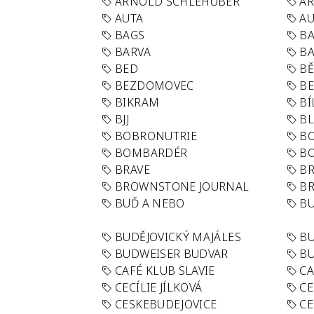
ARNOLD SCHLEHUBER
AR
AUTA
A
BAGS
BA
BARVA
BA
BED
B
BEZDOMOVEC
B
BIKRAM
BÍ
BJJ
BL
BOBRONUTRIE
B
BOMBARDÉR
BO
BRAVE
BR
BROWNSTONE JOURNAL
B
BUĎ A NEBO
BU
BUDĚJOVICKÝ MAJÁLES
B
BUDWEISER BUDVAR
BU
CAFÉ KLUB SLAVIE
C
CECÍLIE JÍLKOVÁ
CE
CESKEBUDEJOVICE
CE