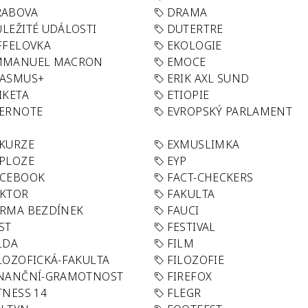
RABOVA
DRAMA
LEŽITÉ UDÁLOSTI
DUTERTRE
FFELOVKA
EKOLOGIE
MMANUEL MACRON
EMOCE
RASMUS+
ERIK AXL SUND
IKETA
ETIOPIE
VERNOTE
EVROPSKÝ PARLAMENT
KURZE
EXMUSLIMKA
PLOZE
EYP
ACEBOOK
FACT-CHECKERS
AKTOR
FAKULTA
RMA BEZDÍNEK
FAUCI
ST
FESTIVAL
LDA
FILM
LOZOFICKÁ-FAKULTA
FILOZOFIE
INANČNÍ-GRAMOTNOST
FIREFOX
TNESS 14
FLEGR