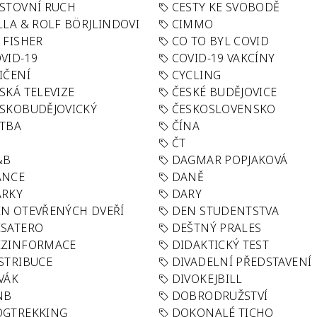
STOVNÍ RUCH
CESTY KE SVOBODĚ
LLA & ROLF BÖRJLINDOVI
CIMMO
 FISHER
CO TO BYL COVID
VID-19
COVID-19 VAKCÍNY
IČENÍ
CYCLING
SKÁ TELEVIZE
ČESKÉ BUDĚJOVICE
SKOBUDĚJOVICKÝ
ČESKOSLOVENSKO
TBA
ČÍNA
R
ČT
&B
DAGMAR POPJAKOVÁ
ANCE
DANĚ
ÁRKY
DARY
N OTEVŘENÝCH DVEŘÍ
DEN STUDENTSTVA
SATERO
DEŠTNÝ PRALES
EZINFORMACE
DIDAKTICKÝ TEST
STRIBUCE
DIVADELNÍ PŘEDSTAVENÍ
VÁK
DIVOKEJBILL
NB
DOBRODRUŽSTVÍ
OGTREKKING
DOKONALÉ TICHO