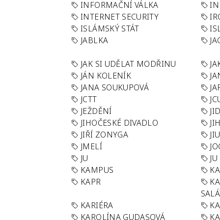
INFORMAČNÍ VÁLKA
IN
INTERNET SECURITY
IR
ISLÁMSKÝ STÁT
IS
JABLKA
JA
JAK SI UDĚLAT MODŘINU
JA
JÁN KOLENÍK
JA
JANA SOUKUPOVÁ
JA
JCTT
JC
JEŽDĚNÍ
JI
JIHOČESKÉ DIVADLO
JI
JIŘÍ ZONYGA
JI
JMELÍ
JO
JU
JU
KAMPUS
KA
KAPR
K
SAL
KARIÉRA
KA
KAROLÍNA GUDASOVÁ
KA