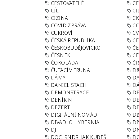
CESTOVATELÉ
CE
CÍL
CI
CIZINA
CK
COVID ZPRÁVA
CO
CUKROVÍ
CV
ČESKÁ REPUBLIKA
ČE
ČESKOBUDĚJOVICKO
ČE
ČESNEK
ČE
ČOKOLÁDA
Č
ČUTACÍMERUNA
D
DÁMY
D
DANIEL STACH
D
DEMONSTRACE
DE
DENÍK N
DE
DEZERT
D
DIGITÁLNÍ NOMÁD
DI
DIVADLO HYBERNIA
DI
DJ
D
DOC. RNDR. JAK KUBEŠ
D