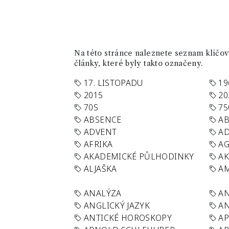
Na této stránce naleznete seznam klíčový
články, které byly takto označeny.
17. LISTOPADU
19
2015
20
70S
75
ABSENCE
AB
ADVENT
AD
AFRIKA
A
AKADEMICKÉ PŮLHODINKY
A
ALJAŠKA
AM
ANALÝZA
A
ANGLICKÝ JAZYK
AN
ANTICKÉ HOROSKOPY
AP