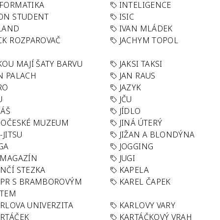
FORMATIKA
INTELIGENCE
ON STUDENT
ISIC
LAND
IVAN MLÁDEK
CK ROZPAROVAČ
JACHYM TOPOL
KOU MAJÍ ŠATY BARVU
JAKSI TAKSI
N PALACH
JAN RAUS
RO
JAZYK
U
JČU
DÁŠ
JÍDLO
HOČESKÉ MUZEUM
JINÁ ÚTERÝ
U-JITSU
JIŽAN A BLONDÝNA
GA
JOGGING
 MAGAZÍN
JUGI
NČÍ STEZKA
KAPELA
APR S BRAMBOROVÝM
KAREL ČAPEK
ÁTEM
RLOVA UNIVERZITA
KARLOVY VARY
RTÁČEK
KARTÁČKOVÝ VRAH