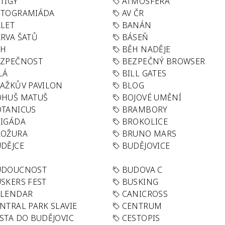
TIGY
ATMOSFÉRA
UTOGRAMIÁDA
AV ČR
LET
BANÁN
RVA ŠATŮ
BÁSEŇ
ĚH
BĚH NADĚJE
EZPEČNOST
BEZPEČNÝ BROWSER
LÁ
BILL GATES
AŽKŮV PAVILON
BLOG
OHUŠ MATUŠ
BOJOVÉ UMĚNÍ
TANICUS
BRAMBORY
IGÁDA
BROKOLICE
ROŽURA
BRUNO MARS
DĚJCE
BUDĚJOVICE
UDOUCNOST
BUDOVA C
SKERS FEST
BUSKING
ALENDAR
CANICROSS
NTRAL PARK SLAVIE
CENTRUM
STA DO BUDĚJOVIC
CESTOPIS