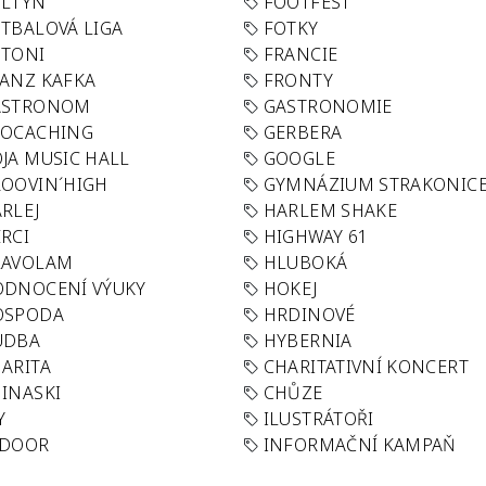
OLTYN
FOOTFEST
TBALOVÁ LIGA
FOTKY
OTONI
FRANCIE
ANZ KAFKA
FRONTY
ASTRONOM
GASTRONOMIE
EOCACHING
GERBERA
JA MUSIC HALL
GOOGLE
OOVIN´HIGH
GYMNÁZIUM STRAKONIC
RLEJ
HARLEM SHAKE
RCI
HIGHWAY 61
LAVOLAM
HLUBOKÁ
ODNOCENÍ VÝUKY
HOKEJ
OSPODA
HRDINOVÉ
UDBA
HYBERNIA
ARITA
CHARITATIVNÍ KONCERT
INASKI
CHŮZE
Y
ILUSTRÁTOŘI
NDOOR
INFORMAČNÍ KAMPAŇ