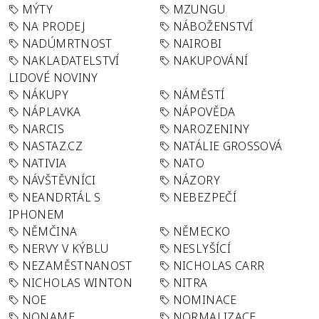
MÝTY
MZUNGU
NA PRODEJ
NÁBOŽENSTVÍ
NADÚMRTNOST
NAIROBI
NAKLADATELSTVÍ
NAKUPOVÁNÍ
LIDOVÉ NOVINY
NÁKUPY
NÁMĚSTÍ
NÁPLAVKA
NÁPOVĚDA
NARCIS
NAROZENINY
NASTAZ.CZ
NATÁLIE GROSSOVÁ
NATIVIA
NATO
NÁVŠTĚVNÍCI
NÁZORY
NEANDRTÁL S
NEBEZPEČÍ
IPHONEM
NĚMČINA
NĚMECKO
NERVY V KÝBLU
NESLYŠÍCÍ
NEZAMĚSTNANOST
NICHOLAS CARR
NICHOLAS WINTON
NITRA
NOE
NOMINACE
NONAME
NORMALIZACE