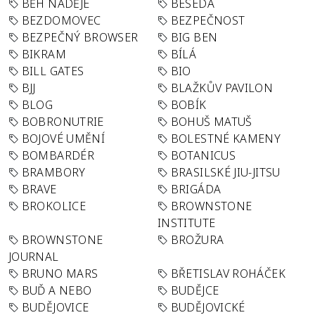
BĚH NADĚJE
BESEDA
BEZDOMOVEC
BEZPEČNOST
BEZPEČNÝ BROWSER
BIG BEN
BIKRAM
BÍLÁ
BILL GATES
BIO
BJJ
BLAŽKŮV PAVILON
BLOG
BOBÍK
BOBRONUTRIE
BOHUŠ MATUŠ
BOJOVÉ UMĚNÍ
BOLESTNÉ KAMENY
BOMBARDÉR
BOTANICUS
BRAMBORY
BRASILSKÉ JIU-JITSU
BRAVE
BRIGÁDA
BROKOLICE
BROWNSTONE
INSTITUTE
BROWNSTONE
BROŽURA
JOURNAL
BRUNO MARS
BŘETISLAV ROHÁČEK
BUĎ A NEBO
BUDĚJCE
BUDĚJOVICE
BUDĚJOVICKÉ