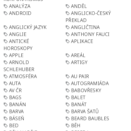
ANALÝZA
ANDĚL
ANDROID
ANGLICKO-ČESKÝ
PŘEKLAD
ANGLICKÝ JAZYK
ANGLIČTINA
ANGLIE
ANTHONY FAUCI
ANTICKÉ
APLIKACE
HOROSKOPY
APPLE
AREÁL
ARNOLD
ARTIGY
SCHLEHUBER
ATMOSFÉRA
AU PAIR
AUTA
AUTOGRAMIÁDA
AV ČR
BABOVŘESKY
BAGS
BALET
BANÁN
BANÁT
BARVA
BARVA ŠATŮ
BÁSEŇ
BEARD BAUBLES
BED
BĚH