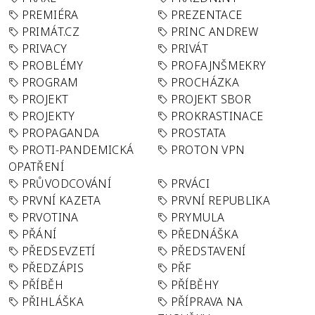
PREMIÉRA
PREZENTACE
PRIMÁT.CZ
PRINC ANDREW
PRIVACY
PRIVÁT
PROBLÉMY
PROFAJNŠMEKRY
PROGRAM
PROCHÁZKA
PROJEKT
PROJEKT SBOR
PROJEKTY
PROKRASTINACE
PROPAGANDA
PROSTATA
PROTI-PANDEMICKÁ
PROTON VPN
OPATŘENÍ
PRŮVODCOVÁNÍ
PRVÁCI
PRVNÍ KAZETA
PRVNÍ REPUBLIKA
PRVOTINA
PRYMULA
PŘÁNÍ
PŘEDNÁŠKA
PŘEDSEVZETÍ
PŘEDSTAVENÍ
PŘEDZÁPIS
PŘF
PŘÍBĚH
PŘÍBĚHY
PŘIHLÁŠKA
PŘÍPRAVA NA