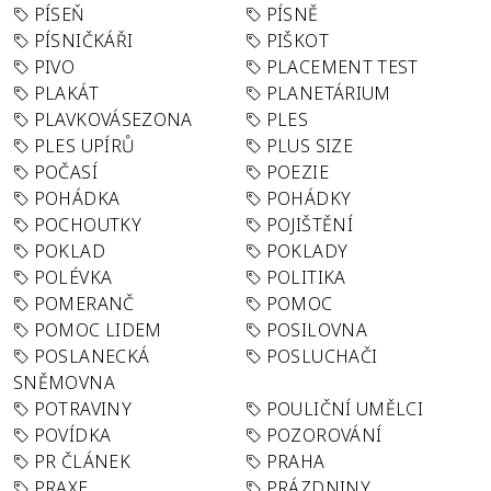
PÍSEŇ
PÍSNĚ
PÍSNIČKÁŘI
PIŠKOT
PIVO
PLACEMENT TEST
PLAKÁT
PLANETÁRIUM
PLAVKOVÁSEZONA
PLES
PLES UPÍRŮ
PLUS SIZE
POČASÍ
POEZIE
POHÁDKA
POHÁDKY
POCHOUTKY
POJIŠTĚNÍ
POKLAD
POKLADY
POLÉVKA
POLITIKA
POMERANČ
POMOC
POMOC LIDEM
POSILOVNA
POSLANECKÁ
POSLUCHAČI
SNĚMOVNA
POTRAVINY
POULIČNÍ UMĚLCI
POVÍDKA
POZOROVÁNÍ
PR ČLÁNEK
PRAHA
PRAXE
PRÁZDNINY