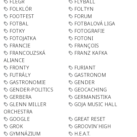
FLEGR
FLYBALL
FOLKLÓR
FOLTYN
FOOTFEST
FORUM
FOTBAL
FOTBALOVÁ LIGA
FOTKY
FOTOGRAFIE
FOTOJATKA
FOTONI
FRANCIE
FRANÇOIS
FRANCOUZSKÁ
FRANZ KAFKA
ALIANCE
FRONTY
FURIANT
FUTRÁLY
GASTRONOM
GASTRONOMIE
GENDER
GENDER-POLITICS
GEOCACHING
GERBERA
GERMANISTIKA
GLENN MILLER
GOJA MUSIC HALL
ORCHESTRA
GOOGLE
GREAT RESET
GROK
GROOVIN´HIGH
GYMNÁZIUM
H.E.A.T.