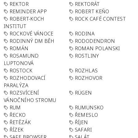
REKTOR
REKTORÁT
REMINDER APP
ROBERT KEŇO
ROBERT-KOCH
ROCK CAFÉ CONTEST
INSTITUT
ROCKOVÉ VÁNOCE
RODINA
RODINNÝ DM BĚH
RODODENDRON
ROMÁN
ROMAN POLANSKI
ROSAMUND
ROSTLINY
LUPTONOVÁ
ROSTOCK
ROZHLAS
ROZHODOVACÍ
ROZHOVOR
PARALÝZA
ROZSVÍCENÍ
RÜGEN
VÁNOČNÍHO STROMU
RUM
RUMUNSKO
ŘECKO
ŘEMESLO
ŘETĚZÁK
ŘÍJEN
ŘÍZEK
SAFARI
SAFE BROWSER
SALÁT