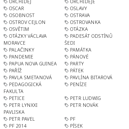
ORCHIDEJ
ORCHIDEJE
OSCAR
OSLAVY
OSOBNOST
OSTRAVA
OSTROV CEJLON
OSTROVANKA
OSVĚTIM
OTÁZKA
OTÁZKY VÁCLAVA
PADESÁT ODSTÍNŮ
MORAVCE
ŠEDI
PALAČINKY
PAMÁTKA
PANDEMIE
PÁNOVÉ
PAPUA NOVA GUINEA
PARTY
PAŘÍŽ
PÁTEK
PAVLA SMETANOVÁ
PAVLÍNA BITAROVÁ
PEDAGOGICKÁ
PENÍZE
FAKULTA
PETICE
PETR LUDWIG
PETR LYNXXI
PETR NOVÁK
PAVLISKA
PETR PAVEL
PF
PF 2014
PÍSEK