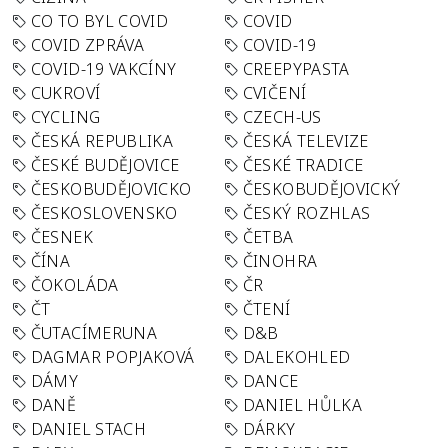
CO TO BYL COVID
COVID
COVID ZPRÁVA
COVID-19
COVID-19 VAKCÍNY
CREEPYPASTA
CUKROVÍ
CVIČENÍ
CYCLING
CZECH-US
ČESKÁ REPUBLIKA
ČESKÁ TELEVIZE
ČESKÉ BUDĚJOVICE
ČESKÉ TRADICE
ČESKOBUDĚJOVICKO
ČESKOBUDĚJOVICKÝ
ČESKOSLOVENSKO
ČESKÝ ROZHLAS
ČESNEK
ČETBA
ČÍNA
ČINOHRA
ČOKOLÁDA
ČR
ČT
ČTENÍ
ČUTACÍMERUNA
D&B
DAGMAR POPJAKOVÁ
DALEKOHLED
DÁMY
DANCE
DANĚ
DANIEL HŮLKA
DANIEL STACH
DÁRKY