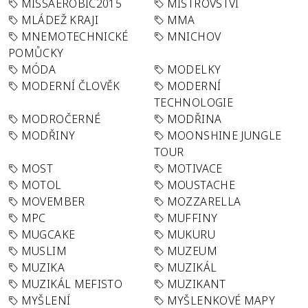
MISSAEROBIC2015
MISTROVSTVÍ
MLÁDEŽ KRAJI
MMA
MNEMOTECHNICKÉ
MNICHOV
POMŮCKY
MÓDA
MODELKY
MODERNÍ ČLOVĚK
MODERNÍ
TECHNOLOGIE
MODROČERNÉ
MODŘINA
MODŘINY
MOONSHINE JUNGLE
TOUR
MOST
MOTIVACE
MOTOL
MOUSTACHE
MOVEMBER
MOZZARELLA
MPC
MUFFINY
MUGCAKE
MUKURU
MUSLIM
MUZEUM
MUZIKA
MUZIKÁL
MUZIKÁL MEFISTO
MUZIKANT
MYŠLENÍ
MYŠLENKOVÉ MAPY