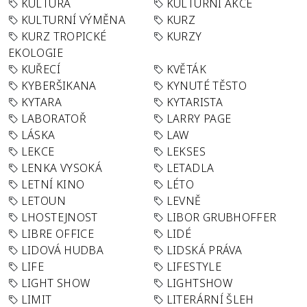
KULTURA
KULTURNÍ AKCE
KULTURNÍ VÝMĚNA
KURZ
KURZ TROPICKÉ
KURZY
EKOLOGIE
KUŘECÍ
KVĚTÁK
KYBERŠIKANA
KYNUTÉ TĚSTO
KYTARA
KYTARISTA
LABORATOŘ
LARRY PAGE
LÁSKA
LAW
LEKCE
LEKSES
LENKA VYSOKÁ
LETADLA
LETNÍ KINO
LÉTO
LETOUN
LEVNĚ
LHOSTEJNOST
LIBOR GRUBHOFFER
LIBRE OFFICE
LIDÉ
LIDOVÁ HUDBA
LIDSKÁ PRÁVA
LIFE
LIFESTYLE
LIGHT SHOW
LIGHTSHOW
LIMIT
LITERÁRNÍ ŠLEH