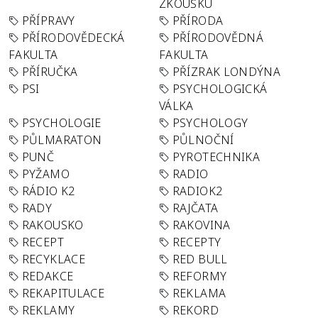
ZKOUŠKU
PŘÍPRAVY
PŘÍRODA
PŘÍRODOVĚDECKÁ
PŘÍRODOVĚDNÁ
FAKULTA
FAKULTA
PŘÍRUČKA
PŘÍZRAK LONDÝNA
PSI
PSYCHOLOGICKÁ
VÁLKA
PSYCHOLOGIE
PSYCHOLOGY
PŮLMARATON
PŮLNOČNÍ
PUNČ
PYROTECHNIKA
PYŽAMO
RADIO
RÁDIO K2
RADIOK2
RADY
RAJČATA
RAKOUSKO
RAKOVINA
RECEPT
RECEPTY
RECYKLACE
RED BULL
REDAKCE
REFORMY
REKAPITULACE
REKLAMA
REKLAMY
REKORD