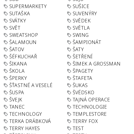
SUPERMARKETY
SUŠICE
SUTAŠKA
SUVENÝRY
SVÁTKY
SVĚDEK
SVĚT
SVĚTLA
SWEATSHOP
SWING
ŠALAMOUN
ŠAMPIONÁT
ŠATOV
ŠATY
ŠÉFKUCHAŘ
ŠETŘENÍ
ŠIKANA
ŠIMEK A GROSSMAN
ŠKOLA
ŠPAGETY
ŠPERKY
ŠTAFETA
ŠŤASTNÉ A VESELÉ
ŠUKAS
ŠUSPA
ŠVÉDSKO
ŠVEJK
TAJNÁ OPERACE
TANEC
TECHNOLOGIE
TECHNOLOGY
TEMPLESTORE
TERKA DRÁBKOVÁ
TERRY FOX
TERRY HAYES
TEST