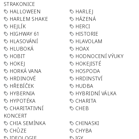
STRAKONICE
HALLOWEEN
HARLEJ
HARLEM SHAKE
HÁZENÁ
HEJLÍK
HERCI
HIGHWAY 61
HISTORIE
HLASOVÁNÍ
HLAVOLAM
HLUBOKÁ
HOAX
HOBIT
HODNOCENÍ VÝUKY
HOKEJ
HOKEJISTÉ
HORKÁ VANA
HOSPODA
HRDINOVÉ
HRDINSTVÍ
HŘEBÍČEK
HUDBA
HYBERNIA
HYBRIDNÍ VÁLKA
HYPOTÉKA
CHARITA
CHARITATIVNÍ
CHEB
KONCERT
CHIA SEMÍNKA
CHINASKI
CHŮZE
CHYBA
IDEOLOGIE
IGY