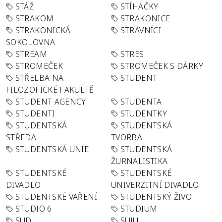
STÁŽ
STÍHAČKY
STRAKOM
STRAKONICE
STRAKONICKÁ
STRÁVNÍCI
SOKOLOVNA
STREAM
STRES
STROMEČEK
STROMEČEK S DÁRKY
STŘELBA NA
STUDENT
FILOZOFICKÉ FAKULTĚ
STUDENT AGENCY
STUDENTA
STUDENTI
STUDENTKY
STUDENTSKÁ
STUDENTSKÁ
STŘEDA
TVORBA
STUDENTSKÁ UNIE
STUDENTSKÁ
ŽURNALISTIKA
STUDENTSKÉ
STUDENTSKÉ
DIVADLO
UNIVERZITNÍ DIVADLO
STUDENTSKÉ VAŘENÍ
STUDENTSKÝ ŽIVOT
STUDIO 6
STUDIUM
SUD
SUJU