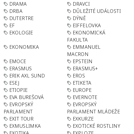
DRAMA
DRAVCI
DRBA
DŮLEŽITÉ UDÁLOSTI
DUTERTRE
DÝNĚ
EF
EIFFELOVKA
EKOLOGIE
EKONOMICKÁ
FAKULTA
EKONOMIKA
EMMANUEL
MACRON
EMOCE
EPSTEIN
ERASMUS
ERASMUS+
ERIK AXL SUND
EROS
ESEJ
ETIKETA
ETIOPIE
EUROPE
EVA BUREŠOVÁ
EVERNOTE
EVROPSKÝ
EVROPSKÝ
PARLAMENT
PARLAMENT MLÁDEŽE
EXIT TOUR
EXKURZE
EXMUSLIMKA
EXOTICKÉ ROSTLINY
EXOTIKA
EXPLOZE