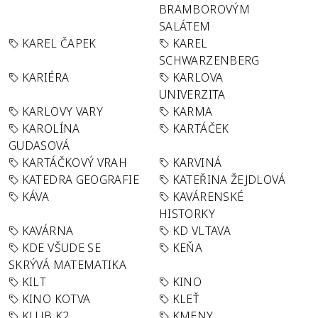
BRAMBOROVÝM
SALÁTEM
KAREL ČAPEK
KAREL
SCHWARZENBERG
KARIÉRA
KARLOVA
UNIVERZITA
KARLOVY VARY
KARMA
KAROLÍNA
KARTÁČEK
GUDASOVÁ
KARTÁČKOVÝ VRAH
KARVINÁ
KATEDRA GEOGRAFIE
KATEŘINA ŽEJDLOVÁ
KÁVA
KAVÁRENSKÉ
HISTORKY
KAVÁRNA
KD VLTAVA
KDE VŠUDE SE
KEŇA
SKRÝVÁ MATEMATIKA
KILT
KINO
KINO KOTVA
KLEŤ
KLUB K2
KMENY