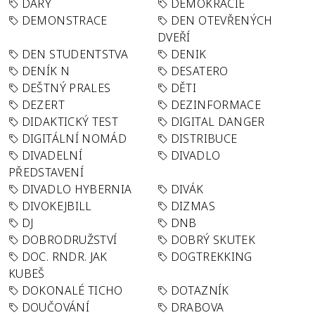
DARY
DEMOKRACIE
DEMONSTRACE
DEN OTEVŘENÝCH
DVEŘÍ
DEN STUDENTSTVA
DENIK
DENÍK N
DESATERO
DEŠTNÝ PRALES
DĚTI
DEZERT
DEZINFORMACE
DIDAKTICKÝ TEST
DIGITAL DANGER
DIGITÁLNÍ NOMÁD
DISTRIBUCE
DIVADELNÍ
DIVADLO
PŘEDSTAVENÍ
DIVADLO HYBERNIA
DIVÁK
DIVOKEJBILL
DIZMAS
DJ
DNB
DOBRODRUŽSTVÍ
DOBRÝ SKUTEK
DOC. RNDR. JAK
DOGTREKKING
KUBEŠ
DOKONALÉ TICHO
DOTAZNÍK
DOUČOVÁNÍ
DRABOVA