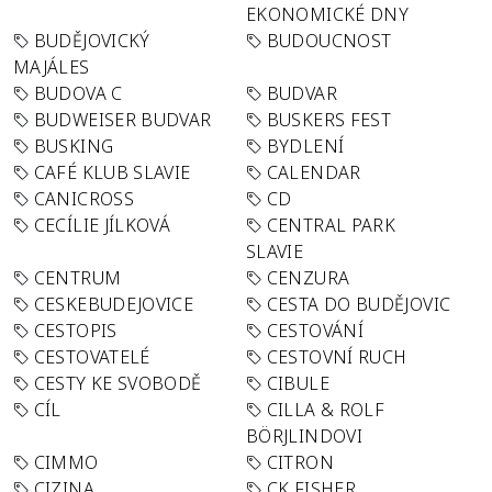
EKONOMICKÉ DNY
BUDĚJOVICKÝ
BUDOUCNOST
MAJÁLES
BUDOVA C
BUDVAR
BUDWEISER BUDVAR
BUSKERS FEST
BUSKING
BYDLENÍ
CAFÉ KLUB SLAVIE
CALENDAR
CANICROSS
CD
CECÍLIE JÍLKOVÁ
CENTRAL PARK
SLAVIE
CENTRUM
CENZURA
CESKEBUDEJOVICE
CESTA DO BUDĚJOVIC
CESTOPIS
CESTOVÁNÍ
CESTOVATELÉ
CESTOVNÍ RUCH
CESTY KE SVOBODĚ
CIBULE
CÍL
CILLA & ROLF
BÖRJLINDOVI
CIMMO
CITRON
CIZINA
CK FISHER