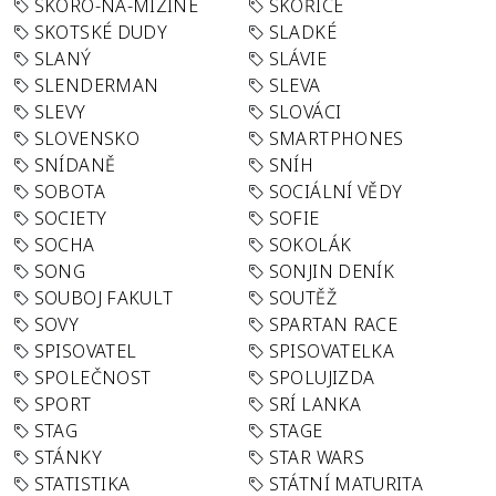
SKORO-NA-MIZINE
SKOŘICE
SKOTSKÉ DUDY
SLADKÉ
SLANÝ
SLÁVIE
SLENDERMAN
SLEVA
SLEVY
SLOVÁCI
SLOVENSKO
SMARTPHONES
SNÍDANĚ
SNÍH
SOBOTA
SOCIÁLNÍ VĚDY
SOCIETY
SOFIE
SOCHA
SOKOLÁK
SONG
SONJIN DENÍK
SOUBOJ FAKULT
SOUTĚŽ
SOVY
SPARTAN RACE
SPISOVATEL
SPISOVATELKA
SPOLEČNOST
SPOLUJIZDA
SPORT
SRÍ LANKA
STAG
STAGE
STÁNKY
STAR WARS
STATISTIKA
STÁTNÍ MATURITA