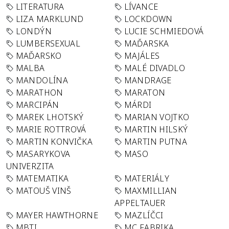
LITERATURA
LÍVANCE
LIZA MARKLUND
LOCKDOWN
LONDÝN
LUCIE SCHMIEDOVÁ
LUMBERSEXUAL
MAĎARSKA
MAĎARSKO
MAJÁLES
MALBA
MALÉ DIVADLO
MANDOLÍNA
MANDRAGE
MARATHON
MARATON
MARCIPÁN
MÁRDI
MAREK LHOTSKÝ
MARIAN VOJTKO
MARIE ROTTROVÁ
MARTIN HILSKÝ
MARTIN KONVIČKA
MARTIN PUTNA
MASARYKOVA
MASO
UNIVERZITA
MATEMATIKA
MATERIÁLY
MATOUŠ VINŠ
MAXMILLIAN
APPELTAUER
MAYER HAWTHORNE
MAZLÍČCI
MBTI
MC FABRIKA