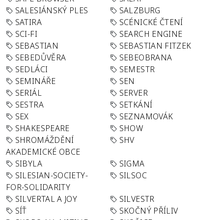
SALESIÁNSKÝ PLES
SALZBURG
SATIRA
SCÉNICKÉ ČTENÍ
SCI-FI
SEARCH ENGINE
SEBASTIAN
SEBASTIAN FITZEK
SEBEDŮVĚRA
SEBEOBRANA
SEDLÁCI
SEMESTR
SEMINÁŘE
SEN
SERIÁL
SERVER
SESTRA
SETKÁNÍ
SEX
SEZNAMOVÁK
SHAKESPEARE
SHOW
SHROMÁŽDĚNÍ
SHV
AKADEMICKÉ OBCE
SIBYLA
SIGMA
SILESIAN-SOCIETY-
SILSOC
FOR-SOLIDARITY
SILVERTAL A JOY
SILVESTR
SÍŤ
SKOČNÝ PŘÍLIV