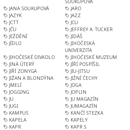
SOUKUPOVÁ
JANA SOUKUPOVÁ
JARO
JAZYK
JAZZ
JCTT
JCU
JČU
JEFFREY A. TUCKER
JEŽDĚNÍ
JIDÁŠ
JÍDLO
JIHOČESKÁ
UNIVERZITA
JIHOČESKÉ DIVADLO
JIHOČESKÉ MUZEUM
JINÁ ÚTERÝ
JÍŘÍ POSPÍŠIL
JIŘÍ ZONYGA
JIU-JITSU
JIŽAN A BLONDÝNA
JIŽNÍ ČECHY
JMELÍ
JOGA
JOGGING
JOPLIN
JU
JU MAGAZÍN
JUGI
JUMAGAZÍN
KAMPUS
KANČÍ STEZKA
KAPELA
KAPELY
KAPR
KAPR S