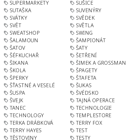
SUPERMARKETY
SUŠICE
SUTAŠKA
SUVENÝRY
SVÁTKY
SVĚDEK
SVĚT
SVĚTLA
SWEATSHOP
SWING
ŠALAMOUN
ŠAMPIONÁT
ŠATOV
ŠATY
ŠÉFKUCHAŘ
ŠETŘENÍ
ŠIKANA
ŠIMEK A GROSSMAN
ŠKOLA
ŠPAGETY
ŠPERKY
ŠTAFETA
ŠŤASTNÉ A VESELÉ
ŠUKAS
ŠUSPA
ŠVÉDSKO
ŠVEJK
TAJNÁ OPERACE
TANEC
TECHNOLOGIE
TECHNOLOGY
TEMPLESTORE
TERKA DRÁBKOVÁ
TERRY FOX
TERRY HAYES
TEST
TĚSTOVINY
TESTY