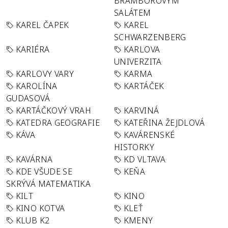
BRAMBOROVÝM
SALÁTEM
KAREL ČAPEK
KAREL
SCHWARZENBERG
KARIÉRA
KARLOVA
UNIVERZITA
KARLOVY VARY
KARMA
KAROLÍNA
KARTÁČEK
GUDASOVÁ
KARTÁČKOVÝ VRAH
KARVINÁ
KATEDRA GEOGRAFIE
KATEŘINA ŽEJDLOVÁ
KÁVA
KAVÁRENSKÉ
HISTORKY
KAVÁRNA
KD VLTAVA
KDE VŠUDE SE
KEŇA
SKRÝVÁ MATEMATIKA
KILT
KINO
KINO KOTVA
KLEŤ
KLUB K2
KMENY