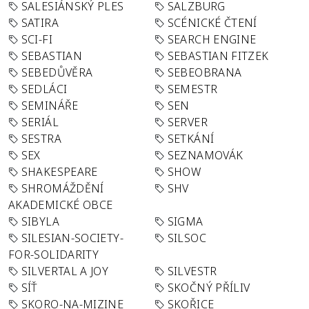
SALESIÁNSKÝ PLES
SALZBURG
SATIRA
SCÉNICKÉ ČTENÍ
SCI-FI
SEARCH ENGINE
SEBASTIAN
SEBASTIAN FITZEK
SEBEDŮVĚRA
SEBEOBRANA
SEDLÁCI
SEMESTR
SEMINÁŘE
SEN
SERIÁL
SERVER
SESTRA
SETKÁNÍ
SEX
SEZNAMOVÁK
SHAKESPEARE
SHOW
SHROMÁŽDĚNÍ
SHV
AKADEMICKÉ OBCE
SIBYLA
SIGMA
SILESIAN-SOCIETY-
SILSOC
FOR-SOLIDARITY
SILVERTAL A JOY
SILVESTR
SÍŤ
SKOČNÝ PŘÍLIV
SKORO-NA-MIZINE
SKOŘICE