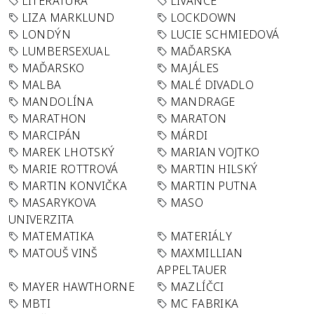
LITERATURA
LÍVANCE
LIZA MARKLUND
LOCKDOWN
LONDÝN
LUCIE SCHMIEDOVÁ
LUMBERSEXUAL
MAĎARSKA
MAĎARSKO
MAJÁLES
MALBA
MALÉ DIVADLO
MANDOLÍNA
MANDRAGE
MARATHON
MARATON
MARCIPÁN
MÁRDI
MAREK LHOTSKÝ
MARIAN VOJTKO
MARIE ROTTROVÁ
MARTIN HILSKÝ
MARTIN KONVIČKA
MARTIN PUTNA
MASARYKOVA
MASO
UNIVERZITA
MATEMATIKA
MATERIÁLY
MATOUŠ VINŠ
MAXMILLIAN
APPELTAUER
MAYER HAWTHORNE
MAZLÍČCI
MBTI
MC FABRIKA