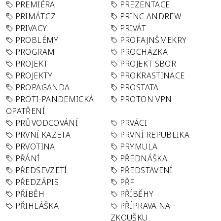
PREMIÉRA
PREZENTACE
PRIMÁT.CZ
PRINC ANDREW
PRIVACY
PRIVÁT
PROBLÉMY
PROFAJNŠMEKRY
PROGRAM
PROCHÁZKA
PROJEKT
PROJEKT SBOR
PROJEKTY
PROKRASTINACE
PROPAGANDA
PROSTATA
PROTI-PANDEMICKÁ
PROTON VPN
OPATŘENÍ
PRŮVODCOVÁNÍ
PRVÁCI
PRVNÍ KAZETA
PRVNÍ REPUBLIKA
PRVOTINA
PRYMULA
PŘÁNÍ
PŘEDNÁŠKA
PŘEDSEVZETÍ
PŘEDSTAVENÍ
PŘEDZÁPIS
PŘF
PŘÍBĚH
PŘÍBĚHY
PŘIHLÁŠKA
PŘÍPRAVA NA
ZKOUŠKU