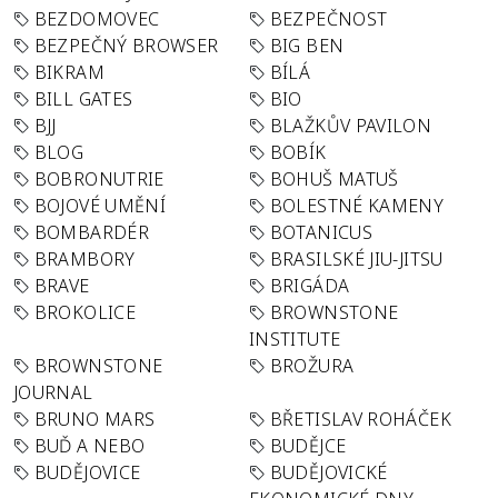
BEZDOMOVEC
BEZPEČNOST
BEZPEČNÝ BROWSER
BIG BEN
BIKRAM
BÍLÁ
BILL GATES
BIO
BJJ
BLAŽKŮV PAVILON
BLOG
BOBÍK
BOBRONUTRIE
BOHUŠ MATUŠ
BOJOVÉ UMĚNÍ
BOLESTNÉ KAMENY
BOMBARDÉR
BOTANICUS
BRAMBORY
BRASILSKÉ JIU-JITSU
BRAVE
BRIGÁDA
BROKOLICE
BROWNSTONE
INSTITUTE
BROWNSTONE
BROŽURA
JOURNAL
BRUNO MARS
BŘETISLAV ROHÁČEK
BUĎ A NEBO
BUDĚJCE
BUDĚJOVICE
BUDĚJOVICKÉ