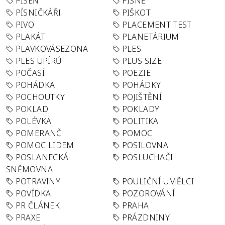
PÍSEŇ
PÍSNĚ
PÍSNIČKÁŘI
PIŠKOT
PIVO
PLACEMENT TEST
PLAKÁT
PLANETÁRIUM
PLAVKOVÁSEZONA
PLES
PLES UPÍRŮ
PLUS SIZE
POČASÍ
POEZIE
POHÁDKA
POHÁDKY
POCHOUTKY
POJIŠTĚNÍ
POKLAD
POKLADY
POLÉVKA
POLITIKA
POMERANČ
POMOC
POMOC LIDEM
POSILOVNA
POSLANECKÁ
POSLUCHAČI
SNĚMOVNA
POTRAVINY
POULIČNÍ UMĚLCI
POVÍDKA
POZOROVÁNÍ
PR ČLÁNEK
PRAHA
PRAXE
PRÁZDNINY