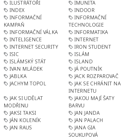
ILUSTRÁTOŘI
IMUNITA
INDEX
INDOOR
INFORMAČNÍ
INFORMAČNÍ
KAMPAŇ
TECHNOLOGIE
INFORMAČNÍ VÁLKA
INFORMATIKA
INTELIGENCE
INTERNET
INTERNET SECURITY
IRON STUDENT
ISIC
ISLÁM
ISLÁMSKÝ STÁT
ISLAND
IVAN MLÁDEK
JÁ POUTNÍK
JABLKA
JACK ROZPAROVAČ
JACHYM TOPOL
JAK SE CHRÁNIT NA
INTERNETU
JAK SI UDĚLAT
JAKOU MAJÍ ŠATY
MODŘINU
BARVU
JAKSI TAKSI
JAN JANDA
JÁN KOLENÍK
JAN PALACH
JAN RAUS
JANA GIA
SOUKUPOVÁ