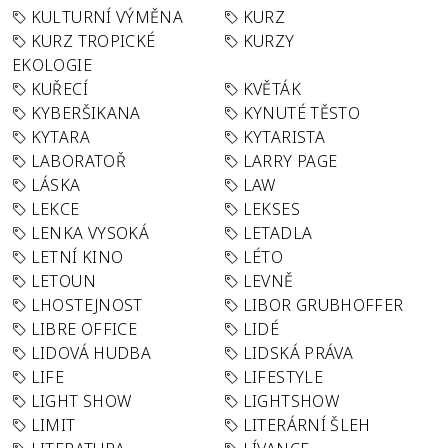
KULTURNÍ VÝMĚNA
KURZ
KURZ TROPICKÉ
KURZY
EKOLOGIE
KUŘECÍ
KVĚTÁK
KYBERŠIKANA
KYNUTÉ TĚSTO
KYTARA
KYTARISTA
LABORATOŘ
LARRY PAGE
LÁSKA
LAW
LEKCE
LEKSES
LENKA VYSOKÁ
LETADLA
LETNÍ KINO
LÉTO
LETOUN
LEVNĚ
LHOSTEJNOST
LIBOR GRUBHOFFER
LIBRE OFFICE
LIDÉ
LIDOVÁ HUDBA
LIDSKÁ PRÁVA
LIFE
LIFESTYLE
LIGHT SHOW
LIGHTSHOW
LIMIT
LITERÁRNÍ ŠLEH