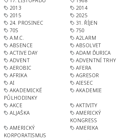
17. LISTOPADU
1968
2013
2014
2015
2025
24. PROSINEC
31. ŘÍJEN
70S
750
A.M.C.
A2LARM
ABSENCE
ABSOLVET
ACTIVE DAY
ADAM ĎURICA
ADVENT
ADVENTNÍ TRHY
AEROBIC
AFERA
AFRIKA
AGRESOR
AI
AIESEC
AKADEMICKÉ
AKADEMIE
PŮLHODINKY
AKCE
AKTIVITY
ALJAŠKA
AMERICKÝ
KONGRESS
AMERICKÝ
AMERIKA
KORPORATISMUS