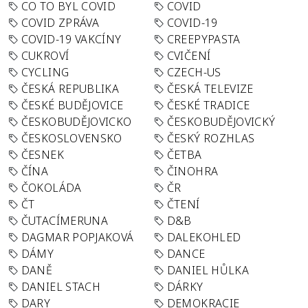
CO TO BYL COVID
COVID
COVID ZPRÁVA
COVID-19
COVID-19 VAKCÍNY
CREEPYPASTA
CUKROVÍ
CVIČENÍ
CYCLING
CZECH-US
ČESKÁ REPUBLIKA
ČESKÁ TELEVIZE
ČESKÉ BUDĚJOVICE
ČESKÉ TRADICE
ČESKOBUDĚJOVICKO
ČESKOBUDĚJOVICKÝ
ČESKOSLOVENSKO
ČESKÝ ROZHLAS
ČESNEK
ČETBA
ČÍNA
ČINOHRA
ČOKOLÁDA
ČR
ČT
ČTENÍ
ČUTACÍMERUNA
D&B
DAGMAR POPJAKOVÁ
DALEKOHLED
DÁMY
DANCE
DANĚ
DANIEL HŮLKA
DANIEL STACH
DÁRKY
DARY
DEMOKRACIE