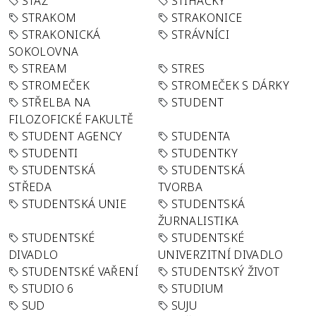
STÁŽ
STÍHAČKY
STRAKOM
STRAKONICE
STRAKONICKÁ
STRÁVNÍCI
SOKOLOVNA
STREAM
STRES
STROMEČEK
STROMEČEK S DÁRKY
STŘELBA NA
STUDENT
FILOZOFICKÉ FAKULTĚ
STUDENT AGENCY
STUDENTA
STUDENTI
STUDENTKY
STUDENTSKÁ
STUDENTSKÁ
STŘEDA
TVORBA
STUDENTSKÁ UNIE
STUDENTSKÁ
ŽURNALISTIKA
STUDENTSKÉ
STUDENTSKÉ
DIVADLO
UNIVERZITNÍ DIVADLO
STUDENTSKÉ VAŘENÍ
STUDENTSKÝ ŽIVOT
STUDIO 6
STUDIUM
SUD
SUJU