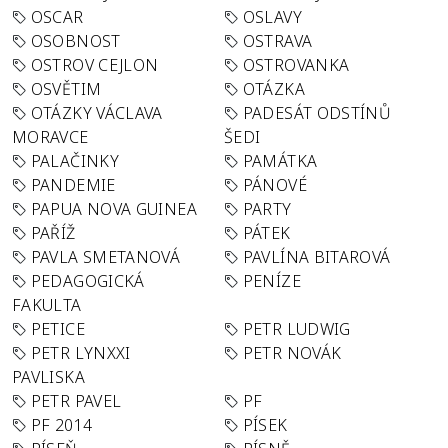
OSCAR
OSLAVY
OSOBNOST
OSTRAVA
OSTROV CEJLON
OSTROVANKA
OSVĚTIM
OTÁZKA
OTÁZKY VÁCLAVA
PADESÁT ODSTÍNŮ
MORAVCE
ŠEDI
PALAČINKY
PAMÁTKA
PANDEMIE
PÁNOVÉ
PAPUA NOVA GUINEA
PARTY
PAŘÍŽ
PÁTEK
PAVLA SMETANOVÁ
PAVLÍNA BITAROVÁ
PEDAGOGICKÁ
PENÍZE
FAKULTA
PETICE
PETR LUDWIG
PETR LYNXXI
PETR NOVÁK
PAVLISKA
PETR PAVEL
PF
PF 2014
PÍSEK