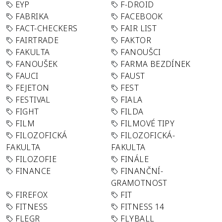
EYP
F-DROID
FABRIKA
FACEBOOK
FACT-CHECKERS
FAIR LIST
FAIRTRADE
FAKTOR
FAKULTA
FANOUŠCI
FANOUŠEK
FARMA BEZDÍNEK
FAUCI
FAUST
FEJETON
FEST
FESTIVAL
FIALA
FIGHT
FILDA
FILM
FILMOVÉ TIPY
FILOZOFICKÁ
FILOZOFICKÁ-
FAKULTA
FAKULTA
FILOZOFIE
FINÁLE
FINANCE
FINANČNÍ-
GRAMOTNOST
FIREFOX
FIT
FITNESS
FITNESS 14
FLEGR
FLYBALL