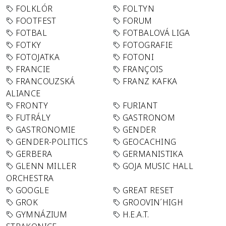
FOLKLÓR
FOLTYN
FOOTFEST
FORUM
FOTBAL
FOTBALOVÁ LIGA
FOTKY
FOTOGRAFIE
FOTOJATKA
FOTONI
FRANCIE
FRANÇOIS
FRANCOUZSKÁ
FRANZ KAFKA
ALIANCE
FRONTY
FURIANT
FUTRÁLY
GASTRONOM
GASTRONOMIE
GENDER
GENDER-POLITICS
GEOCACHING
GERBERA
GERMANISTIKA
GLENN MILLER
GOJA MUSIC HALL
ORCHESTRA
GOOGLE
GREAT RESET
GROK
GROOVIN´HIGH
GYMNÁZIUM
H.E.A.T.