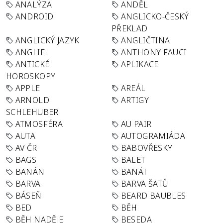
ANALÝZA
ANDĚL
ANDROID
ANGLICKO-ČESKÝ
PŘEKLAD
ANGLICKÝ JAZYK
ANGLIČTINA
ANGLIE
ANTHONY FAUCI
ANTICKÉ
APLIKACE
HOROSKOPY
APPLE
AREÁL
ARNOLD
ARTIGY
SCHLEHUBER
ATMOSFÉRA
AU PAIR
AUTA
AUTOGRAMIÁDA
AV ČR
BABOVŘESKY
BAGS
BALET
BANÁN
BANÁT
BARVA
BARVA ŠATŮ
BÁSEŇ
BEARD BAUBLES
BED
BĚH
BĚH NADĚJE
BESEDA