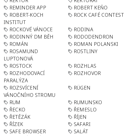
REKTOR
REKTORÁT
REMINDER APP
ROBERT KEŇO
ROBERT-KOCH
ROCK CAFÉ CONTEST
INSTITUT
ROCKOVÉ VÁNOCE
RODINA
RODINNÝ DM BĚH
RODODENDRON
ROMÁN
ROMAN POLANSKI
ROSAMUND
ROSTLINY
LUPTONOVÁ
ROSTOCK
ROZHLAS
ROZHODOVACÍ
ROZHOVOR
PARALÝZA
ROZSVÍCENÍ
RÜGEN
VÁNOČNÍHO STROMU
RUM
RUMUNSKO
ŘECKO
ŘEMESLO
ŘETĚZÁK
ŘÍJEN
ŘÍZEK
SAFARI
SAFE BROWSER
SALÁT