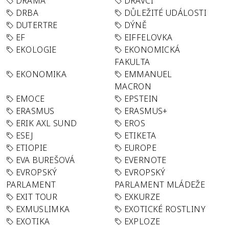
DRAMA
DRAVCI
DRBA
DŮLEŽITÉ UDÁLOSTI
DUTERTRE
DÝNĚ
EF
EIFFELOVKA
EKOLOGIE
EKONOMICKÁ
FAKULTA
EKONOMIKA
EMMANUEL
MACRON
EMOCE
EPSTEIN
ERASMUS
ERASMUS+
ERIK AXL SUND
EROS
ESEJ
ETIKETA
ETIOPIE
EUROPE
EVA BUREŠOVÁ
EVERNOTE
EVROPSKÝ
EVROPSKÝ
PARLAMENT
PARLAMENT MLÁDEŽE
EXIT TOUR
EXKURZE
EXMUSLIMKA
EXOTICKÉ ROSTLINY
EXOTIKA
EXPLOZE