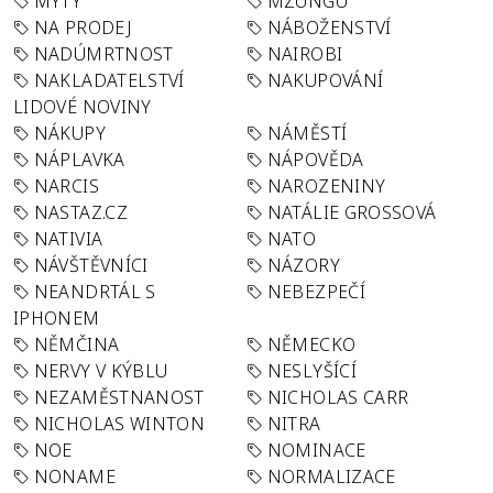
MÝTY
MZUNGU
NA PRODEJ
NÁBOŽENSTVÍ
NADÚMRTNOST
NAIROBI
NAKLADATELSTVÍ
NAKUPOVÁNÍ
LIDOVÉ NOVINY
NÁKUPY
NÁMĚSTÍ
NÁPLAVKA
NÁPOVĚDA
NARCIS
NAROZENINY
NASTAZ.CZ
NATÁLIE GROSSOVÁ
NATIVIA
NATO
NÁVŠTĚVNÍCI
NÁZORY
NEANDRTÁL S
NEBEZPEČÍ
IPHONEM
NĚMČINA
NĚMECKO
NERVY V KÝBLU
NESLYŠÍCÍ
NEZAMĚSTNANOST
NICHOLAS CARR
NICHOLAS WINTON
NITRA
NOE
NOMINACE
NONAME
NORMALIZACE