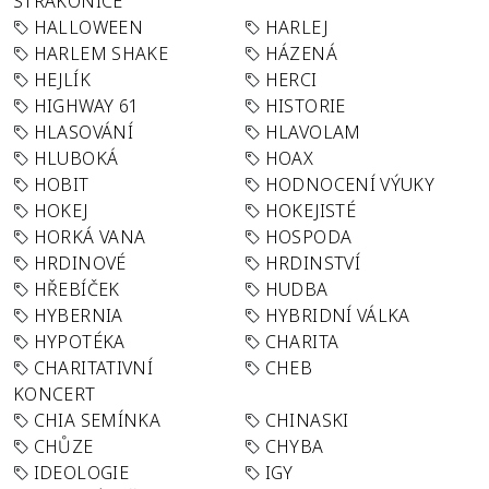
STRAKONICE
HALLOWEEN
HARLEJ
HARLEM SHAKE
HÁZENÁ
HEJLÍK
HERCI
HIGHWAY 61
HISTORIE
HLASOVÁNÍ
HLAVOLAM
HLUBOKÁ
HOAX
HOBIT
HODNOCENÍ VÝUKY
HOKEJ
HOKEJISTÉ
HORKÁ VANA
HOSPODA
HRDINOVÉ
HRDINSTVÍ
HŘEBÍČEK
HUDBA
HYBERNIA
HYBRIDNÍ VÁLKA
HYPOTÉKA
CHARITA
CHARITATIVNÍ
CHEB
KONCERT
CHIA SEMÍNKA
CHINASKI
CHŮZE
CHYBA
IDEOLOGIE
IGY