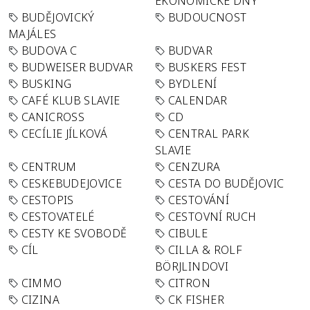
EKONOMICKÉ DNY
BUDĚJOVICKÝ
BUDOUCNOST
MAJÁLES
BUDOVA C
BUDVAR
BUDWEISER BUDVAR
BUSKERS FEST
BUSKING
BYDLENÍ
CAFÉ KLUB SLAVIE
CALENDAR
CANICROSS
CD
CECÍLIE JÍLKOVÁ
CENTRAL PARK
SLAVIE
CENTRUM
CENZURA
CESKEBUDEJOVICE
CESTA DO BUDĚJOVIC
CESTOPIS
CESTOVÁNÍ
CESTOVATELÉ
CESTOVNÍ RUCH
CESTY KE SVOBODĚ
CIBULE
CÍL
CILLA & ROLF
BÖRJLINDOVI
CIMMO
CITRON
CIZINA
CK FISHER