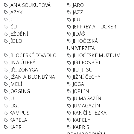
JANA SOUKUPOVÁ
JARO
JAZYK
JAZZ
JCTT
JCU
JČU
JEFFREY A. TUCKER
JEŽDĚNÍ
JIDÁŠ
JÍDLO
JIHOČESKÁ
UNIVERZITA
JIHOČESKÉ DIVADLO
JIHOČESKÉ MUZEUM
JINÁ ÚTERÝ
JÍŘÍ POSPÍŠIL
JIŘÍ ZONYGA
JIU-JITSU
JIŽAN A BLONDÝNA
JIŽNÍ ČECHY
JMELÍ
JOGA
JOGGING
JOPLIN
JU
JU MAGAZÍN
JUGI
JUMAGAZÍN
KAMPUS
KANČÍ STEZKA
KAPELA
KAPELY
KAPR
KAPR S