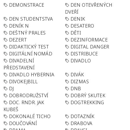
DEMONSTRACE
DEN OTEVŘENÝCH
DVEŘÍ
DEN STUDENTSTVA
DENIK
DENÍK N
DESATERO
DEŠTNÝ PRALES
DĚTI
DEZERT
DEZINFORMACE
DIDAKTICKÝ TEST
DIGITAL DANGER
DIGITÁLNÍ NOMÁD
DISTRIBUCE
DIVADELNÍ
DIVADLO
PŘEDSTAVENÍ
DIVADLO HYBERNIA
DIVÁK
DIVOKEJBILL
DIZMAS
DJ
DNB
DOBRODRUŽSTVÍ
DOBRÝ SKUTEK
DOC. RNDR. JAK
DOGTREKKING
KUBEŠ
DOKONALÉ TICHO
DOTAZNÍK
DOUČOVÁNÍ
DRABOVA