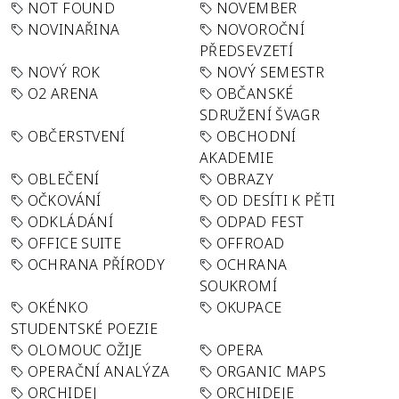
NOT FOUND
NOVEMBER
NOVINAŘINA
NOVOROČNÍ
PŘEDSEVZETÍ
NOVÝ ROK
NOVÝ SEMESTR
O2 ARENA
OBČANSKÉ
SDRUŽENÍ ŠVAGR
OBČERSTVENÍ
OBCHODNÍ
AKADEMIE
OBLEČENÍ
OBRAZY
OČKOVÁNÍ
OD DESÍTI K PĚTI
ODKLÁDÁNÍ
ODPAD FEST
OFFICE SUITE
OFFROAD
OCHRANA PŘÍRODY
OCHRANA
SOUKROMÍ
OKÉNKO
OKUPACE
STUDENTSKÉ POEZIE
OLOMOUC OŽIJE
OPERA
OPERAČNÍ ANALÝZA
ORGANIC MAPS
ORCHIDEJ
ORCHIDEJE