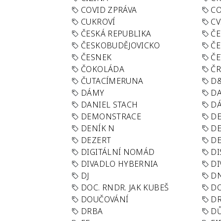
COVID ZPRÁVA
CO
CUKROVÍ
CV
ČESKÁ REPUBLIKA
ČE
ČESKOBUDĚJOVICKO
ČE
ČESNEK
ČE
ČOKOLÁDA
Č
ČUTACÍMERUNA
D
DÁMY
D
DANIEL STACH
D
DEMONSTRACE
DE
DENÍK N
DE
DEZERT
D
DIGITÁLNÍ NOMÁD
DI
DIVADLO HYBERNIA
DI
DJ
D
DOC. RNDR. JAK KUBEŠ
D
DOUČOVÁNÍ
D
DRBA
DŮ