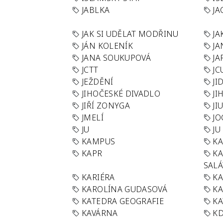
JABLKA
JA
JAK SI UDĚLAT MODŘINU
JA
JÁN KOLENÍK
JA
JANA SOUKUPOVÁ
JA
JCTT
JC
JEŽDĚNÍ
JI
JIHOČESKÉ DIVADLO
JI
JIŘÍ ZONYGA
JI
JMELÍ
JO
JU
JU
KAMPUS
KA
KAPR
K
SAL
KARIÉRA
KA
KAROLÍNA GUDASOVÁ
KA
KATEDRA GEOGRAFIE
KA
KAVÁRNA
KD