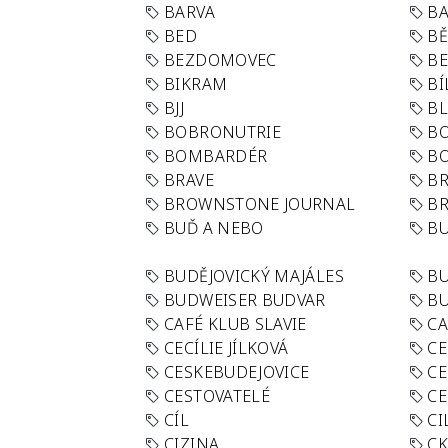
BARVA
BA
BED
B
BEZDOMOVEC
B
BIKRAM
BÍ
BJJ
BL
BOBRONUTRIE
B
BOMBARDÉR
BO
BRAVE
BR
BROWNSTONE JOURNAL
B
BUĎ A NEBO
BU
BUDĚJOVICKÝ MAJÁLES
B
BUDWEISER BUDVAR
BU
CAFÉ KLUB SLAVIE
C
CECÍLIE JÍLKOVÁ
CE
CESKEBUDEJOVICE
CE
CESTOVATELÉ
CE
CÍL
CI
CIZINA
CK