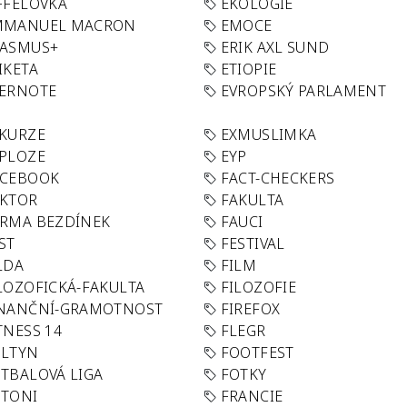
FFELOVKA
EKOLOGIE
MMANUEL MACRON
EMOCE
RASMUS+
ERIK AXL SUND
IKETA
ETIOPIE
VERNOTE
EVROPSKÝ PARLAMENT
KURZE
EXMUSLIMKA
PLOZE
EYP
ACEBOOK
FACT-CHECKERS
AKTOR
FAKULTA
RMA BEZDÍNEK
FAUCI
ST
FESTIVAL
LDA
FILM
LOZOFICKÁ-FAKULTA
FILOZOFIE
INANČNÍ-GRAMOTNOST
FIREFOX
TNESS 14
FLEGR
OLTYN
FOOTFEST
TBALOVÁ LIGA
FOTKY
OTONI
FRANCIE