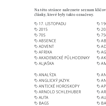
Na této stránce naleznete seznam klíčový
články, které byly takto označeny.
17. LISTOPADU
19
2015
20
70S
75
ABSENCE
AB
ADVENT
AD
AFRIKA
A
AKADEMICKÉ PŮLHODINKY
A
ALJAŠKA
AM
ANALÝZA
A
ANGLICKÝ JAZYK
AN
ANTICKÉ HOROSKOPY
AP
ARNOLD SCHLEHUBER
AR
AUTA
A
BAGS
BA