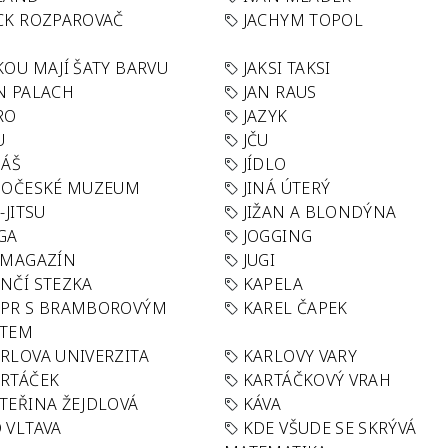
CK ROZPAROVAČ
JACHYM TOPOL
KOU MAJÍ ŠATY BARVU
JAKSI TAKSI
N PALACH
JAN RAUS
RO
JAZYK
U
JČU
DÁŠ
JÍDLO
HOČESKÉ MUZEUM
JINÁ ÚTERÝ
U-JITSU
JIŽAN A BLONDÝNA
GA
JOGGING
 MAGAZÍN
JUGI
NČÍ STEZKA
KAPELA
APR S BRAMBOROVÝM
KAREL ČAPEK
ÁTEM
RLOVA UNIVERZITA
KARLOVY VARY
RTÁČEK
KARTÁČKOVÝ VRAH
TEŘINA ŽEJDLOVÁ
KÁVA
 VLTAVA
KDE VŠUDE SE SKRÝVÁ