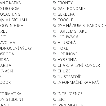
ANZ KAFKA
FRONTY
ASTRONOM
GASTRONOMIE
EOCACHING
GERBERA
JA MUSIC HALL
GOOGLE
OOVIN´HIGH
GYMNÁZIUM STRAKONIC
RLEJ
HARLEM SHAKE
RCI
HIGHWAY 61
LAVOLAM
HLUBOKÁ
ODNOCENÍ VÝUKY
HOKEJ
OSPODA
HRDINOVÉ
UDBA
HYBERNIA
ARITA
CHARITATIVNÍ KONCERT
INASKI
CHŮZE
Y
ILUSTRÁTOŘI
NDOOR
INFORMAČNÍ KAMPAŇ
FORMATIKA
INTELIGENCE
ON STUDENT
ISIC
LAND
IVAN MLÁDEK