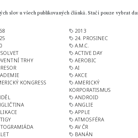
ch slov u všech publikovaných článků. Stačí pouze vybrat da
68
2013
25
24. PROSINEC
0
A.M.C.
SOLVET
ACTIVE DAY
VENTNÍ TRHY
AEROBIC
GRESOR
AI
KADEMIE
AKCE
ERICKÝ KONGRESS
AMERICKÝ
KORPORATISMUS
NDĚL
ANDROID
GLIČTINA
ANGLIE
LIKACE
APPLE
TIGY
ATMOSFÉRA
UTOGRAMIÁDA
AV ČR
LET
BANÁN