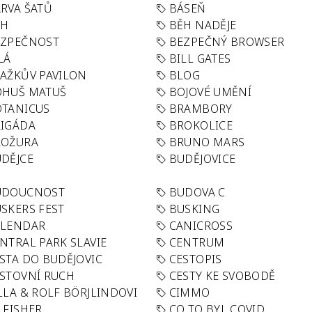
RVA ŠATŮ
BÁSEŇ
ĚH
BĚH NADĚJE
EZPEČNOST
BEZPEČNÝ BROWSER
LÁ
BILL GATES
AŽKŮV PAVILON
BLOG
OHUŠ MATUŠ
BOJOVÉ UMĚNÍ
TANICUS
BRAMBORY
IGÁDA
BROKOLICE
ROŽURA
BRUNO MARS
DĚJCE
BUDĚJOVICE
UDOUCNOST
BUDOVA C
SKERS FEST
BUSKING
ALENDAR
CANICROSS
NTRAL PARK SLAVIE
CENTRUM
STA DO BUDĚJOVIC
CESTOPIS
STOVNÍ RUCH
CESTY KE SVOBODĚ
LLA & ROLF BÖRJLINDOVI
CIMMO
 FISHER
CO TO BYL COVID