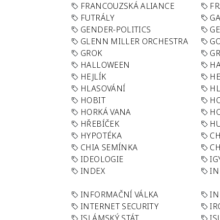
FRANCOUZSKÁ ALIANCE
FR
FUTRÁLY
G
GENDER-POLITICS
G
GLENN MILLER ORCHESTRA
GO
GROK
GR
HALLOWEEN
HA
HEJLÍK
HE
HLASOVÁNÍ
H
HOBIT
H
HORKÁ VANA
H
HŘEBÍČEK
H
HYPOTÉKA
CH
CHIA SEMÍNKA
CH
IDEOLOGIE
IG
INDEX
I
INFORMAČNÍ VÁLKA
IN
INTERNET SECURITY
IR
ISLÁMSKÝ STÁT
IS