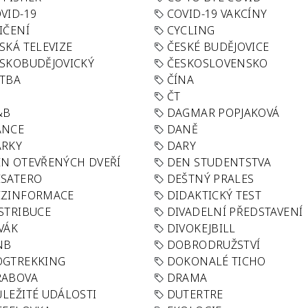
VID-19
COVID-19 VAKCÍNY
IČENÍ
CYCLING
SKÁ TELEVIZE
ČESKÉ BUDĚJOVICE
SKOBUDĚJOVICKÝ
ČESKOSLOVENSKO
TBA
ČÍNA
R
ČT
&B
DAGMAR POPJAKOVÁ
ANCE
DANĚ
ÁRKY
DARY
N OTEVŘENÝCH DVEŘÍ
DEN STUDENTSTVA
SATERO
DEŠTNÝ PRALES
EZINFORMACE
DIDAKTICKÝ TEST
STRIBUCE
DIVADELNÍ PŘEDSTAVENÍ
VÁK
DIVOKEJBILL
NB
DOBRODRUŽSTVÍ
OGTREKKING
DOKONALÉ TICHO
RABOVA
DRAMA
LEŽITÉ UDÁLOSTI
DUTERTRE