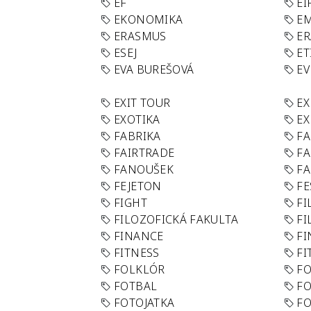
EF
EI
EKONOMIKA
E
ERASMUS
E
ESEJ
ET
EVA BUREŠOVÁ
E
EXIT TOUR
EX
EXOTIKA
EX
FABRIKA
F
FAIRTRADE
F
FANOUŠEK
FA
FEJETON
FE
FIGHT
FI
FILOZOFICKÁ FAKULTA
FI
FINANCE
F
FITNESS
FI
FOLKLÓR
F
FOTBAL
FO
FOTOJATKA
F