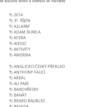
né klíčové slovo a zobrazí se všechny
2014
31. ŘÍJEN
A2LARM
ADAM ĎURICA
AFERA
AIESEC
AKTIVITY
AMERIKA
ANGLICKO-ČESKÝ PŘEKLAD
ANTHONY FAUCI
AREÁL
AU PAIR
BABOVŘESKY
BANÁT
BEARD BAUBLES
BESEDA