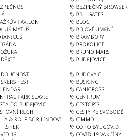
EZPEČNOST
BEZPEČNÝ BROWSER
LÁ
BILL GATES
AŽKŮV PAVILON
BLOG
OHUŠ MATUŠ
BOJOVÉ UMĚNÍ
TANICUS
BRAMBORY
IGÁDA
BROKOLICE
ROŽURA
BRUNO MARS
DĚJCE
BUDĚJOVICE
UDOUCNOST
BUDOVA C
SKERS FEST
BUSKING
ALENDAR
CANICROSS
NTRAL PARK SLAVIE
CENTRUM
STA DO BUDĚJOVIC
CESTOPIS
STOVNÍ RUCH
CESTY KE SVOBODĚ
LLA & ROLF BÖRJLINDOVI
CIMMO
 FISHER
CO TO BYL COVID
VID-19
COVID-19 VAKCÍNY