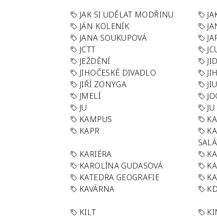
JAK SI UDĚLAT MODŘINU
JA
JÁN KOLENÍK
JA
JANA SOUKUPOVÁ
JA
JCTT
JC
JEŽDĚNÍ
JI
JIHOČESKÉ DIVADLO
JI
JIŘÍ ZONYGA
JI
JMELÍ
JO
JU
JU
KAMPUS
KA
KAPR
K
SAL
KARIÉRA
KA
KAROLÍNA GUDASOVÁ
KA
KATEDRA GEOGRAFIE
KA
KAVÁRNA
KD
KILT
K