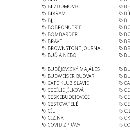
BEZDOMOVEC
B
BIKRAM
BÍ
BJJ
BL
BOBRONUTRIE
B
BOMBARDÉR
BO
BRAVE
BR
BROWNSTONE JOURNAL
B
BUĎ A NEBO
BU
BUDĚJOVICKÝ MAJÁLES
B
BUDWEISER BUDVAR
BU
CAFÉ KLUB SLAVIE
C
CECÍLIE JÍLKOVÁ
CE
CESKEBUDEJOVICE
CE
CESTOVATELÉ
CE
CÍL
CI
CIZINA
CK
COVID ZPRÁVA
CO