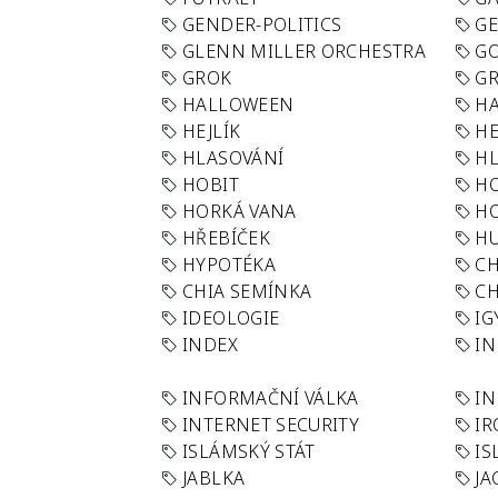
GENDER-POLITICS
G
GLENN MILLER ORCHESTRA
GO
GROK
GR
HALLOWEEN
HA
HEJLÍK
HE
HLASOVÁNÍ
H
HOBIT
H
HORKÁ VANA
H
HŘEBÍČEK
H
HYPOTÉKA
CH
CHIA SEMÍNKA
CH
IDEOLOGIE
IG
INDEX
I
INFORMAČNÍ VÁLKA
IN
INTERNET SECURITY
IR
ISLÁMSKÝ STÁT
IS
JABLKA
JA