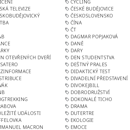
IČENÍ
CYCLING
SKÁ TELEVIZE
ČESKÉ BUDĚJOVICE
SKOBUDĚJOVICKÝ
ČESKOSLOVENSKO
TBA
ČÍNA
R
ČT
&B
DAGMAR POPJAKOVÁ
ANCE
DANĚ
ÁRKY
DARY
N OTEVŘENÝCH DVEŘÍ
DEN STUDENTSTVA
SATERO
DEŠTNÝ PRALES
EZINFORMACE
DIDAKTICKÝ TEST
STRIBUCE
DIVADELNÍ PŘEDSTAVENÍ
VÁK
DIVOKEJBILL
NB
DOBRODRUŽSTVÍ
OGTREKKING
DOKONALÉ TICHO
RABOVA
DRAMA
LEŽITÉ UDÁLOSTI
DUTERTRE
FFELOVKA
EKOLOGIE
MMANUEL MACRON
EMOCE