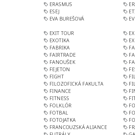
ERASMUS
E
ESEJ
ET
EVA BUREŠOVÁ
E
EXIT TOUR
EX
EXOTIKA
EX
FABRIKA
F
FAIRTRADE
F
FANOUŠEK
FA
FEJETON
FE
FIGHT
FI
FILOZOFICKÁ FAKULTA
FI
FINANCE
F
FITNESS
FI
FOLKLÓR
F
FOTBAL
FO
FOTOJATKA
F
FRANCOUZSKÁ ALIANCE
FR
FUTRÁLY
G