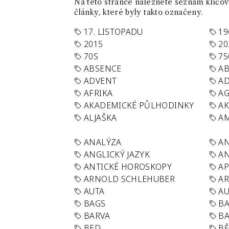
Na této stránce naleznete seznam klíčový
články, které byly takto označeny.
17. LISTOPADU
19
2015
20
70S
75
ABSENCE
AB
ADVENT
AD
AFRIKA
A
AKADEMICKÉ PŮLHODINKY
A
ALJAŠKA
AM
ANALÝZA
A
ANGLICKÝ JAZYK
AN
ANTICKÉ HOROSKOPY
AP
ARNOLD SCHLEHUBER
AR
AUTA
A
BAGS
BA
BARVA
BA
BED
B