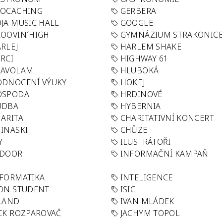
EOCACHING
GERBERA
JA MUSIC HALL
GOOGLE
OOVIN´HIGH
GYMNÁZIUM STRAKONIC
RLEJ
HARLEM SHAKE
RCI
HIGHWAY 61
LAVOLAM
HLUBOKÁ
ODNOCENÍ VÝUKY
HOKEJ
OSPODA
HRDINOVÉ
UDBA
HYBERNIA
ARITA
CHARITATIVNÍ KONCERT
INASKI
CHŮZE
Y
ILUSTRÁTOŘI
NDOOR
INFORMAČNÍ KAMPAŇ
FORMATIKA
INTELIGENCE
ON STUDENT
ISIC
LAND
IVAN MLÁDEK
CK ROZPAROVAČ
JACHYM TOPOL