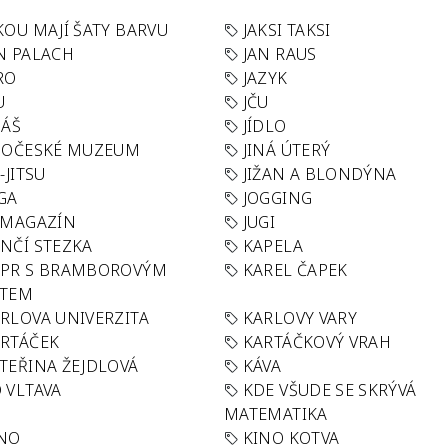
KOU MAJÍ ŠATY BARVU
JAKSI TAKSI
N PALACH
JAN RAUS
RO
JAZYK
U
JČU
DÁŠ
JÍDLO
HOČESKÉ MUZEUM
JINÁ ÚTERÝ
U-JITSU
JIŽAN A BLONDÝNA
GA
JOGGING
 MAGAZÍN
JUGI
NČÍ STEZKA
KAPELA
APR S BRAMBOROVÝM
KAREL ČAPEK
ÁTEM
RLOVA UNIVERZITA
KARLOVY VARY
RTÁČEK
KARTÁČKOVÝ VRAH
TEŘINA ŽEJDLOVÁ
KÁVA
 VLTAVA
KDE VŠUDE SE SKRÝVÁ
MATEMATIKA
INO
KINO KOTVA