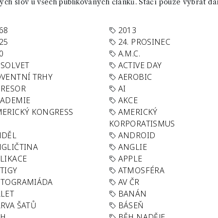
ch slov u všech publikovaných článků. Stačí pouze vybrat da
68
2013
25
24. PROSINEC
0
A.M.C.
SOLVET
ACTIVE DAY
VENTNÍ TRHY
AEROBIC
GRESOR
AI
KADEMIE
AKCE
ERICKÝ KONGRESS
AMERICKÝ
KORPORATISMUS
NDĚL
ANDROID
GLIČTINA
ANGLIE
LIKACE
APPLE
TIGY
ATMOSFÉRA
UTOGRAMIÁDA
AV ČR
LET
BANÁN
RVA ŠATŮ
BÁSEŇ
ĚH
BĚH NADĚJE