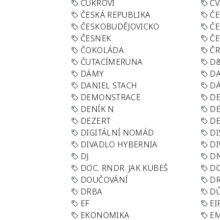
CUKROVÍ
CV
ČESKÁ REPUBLIKA
ČE
ČESKOBUDĚJOVICKO
ČE
ČESNEK
ČE
ČOKOLÁDA
Č
ČUTACÍMERUNA
D
DÁMY
D
DANIEL STACH
D
DEMONSTRACE
DE
DENÍK N
DE
DEZERT
D
DIGITÁLNÍ NOMÁD
DI
DIVADLO HYBERNIA
DI
DJ
D
DOC. RNDR. JAK KUBEŠ
D
DOUČOVÁNÍ
D
DRBA
DŮ
EF
EI
EKONOMIKA
E