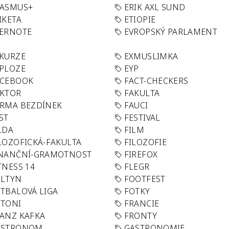
RASMUS+
ERIK AXL SUND
IKETA
ETIOPIE
VERNOTE
EVROPSKÝ PARLAMENT
KURZE
EXMUSLIMKA
PLOZE
EYP
ACEBOOK
FACT-CHECKERS
AKTOR
FAKULTA
RMA BEZDÍNEK
FAUCI
ST
FESTIVAL
LDA
FILM
LOZOFICKÁ-FAKULTA
FILOZOFIE
INANČNÍ-GRAMOTNOST
FIREFOX
TNESS 14
FLEGR
OLTYN
FOOTFEST
TBALOVÁ LIGA
FOTKY
OTONI
FRANCIE
ANZ KAFKA
FRONTY
ASTRONOM
GASTRONOMIE