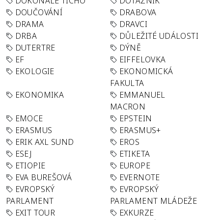
DOKONALÉ TICHO
DOTAZNÍK
DOUČOVÁNÍ
DRABOVA
DRAMA
DRAVCI
DRBA
DŮLEŽITÉ UDÁLOSTI
DUTERTRE
DÝNĚ
EF
EIFFELOVKA
EKOLOGIE
EKONOMICKÁ
FAKULTA
EKONOMIKA
EMMANUEL
MACRON
EMOCE
EPSTEIN
ERASMUS
ERASMUS+
ERIK AXL SUND
EROS
ESEJ
ETIKETA
ETIOPIE
EUROPE
EVA BUREŠOVÁ
EVERNOTE
EVROPSKÝ
EVROPSKÝ
PARLAMENT
PARLAMENT MLÁDEŽE
EXIT TOUR
EXKURZE