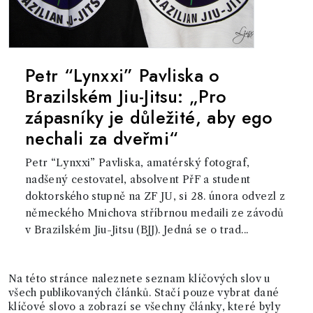
Petr “Lynxxi” Pavliska o
Brazilském Jiu-Jitsu: „Pro
zápasníky je důležité, aby ego
nechali za dveřmi“
Petr “Lynxxi” Pavliska, amatérský fotograf,
nadšený cestovatel, absolvent PřF a student
doktorského stupně na ZF JU, si 28. února odvezl z
německého Mnichova stříbrnou medaili ze závodů
v Brazilském Jiu-Jitsu (BJJ). Jedná se o trad...
Na této stránce naleznete seznam klíčových slov u
všech publikovaných článků. Stačí pouze vybrat dané
klíčové slovo a zobrazí se všechny články, které byly