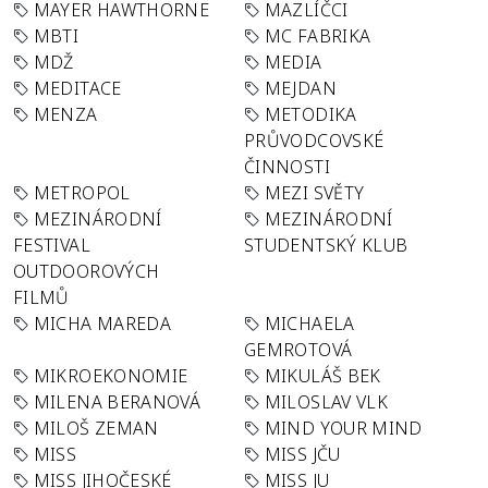
MAYER HAWTHORNE
MAZLÍČCI
MBTI
MC FABRIKA
MDŽ
MEDIA
MEDITACE
MEJDAN
MENZA
METODIKA
PRŮVODCOVSKÉ
ČINNOSTI
METROPOL
MEZI SVĚTY
MEZINÁRODNÍ
MEZINÁRODNÍ
FESTIVAL
STUDENTSKÝ KLUB
OUTDOOROVÝCH
FILMŮ
MICHA MAREDA
MICHAELA
GEMROTOVÁ
MIKROEKONOMIE
MIKULÁŠ BEK
MILENA BERANOVÁ
MILOSLAV VLK
MILOŠ ZEMAN
MIND YOUR MIND
MISS
MISS JČU
MISS JIHOČESKÉ
MISS JU