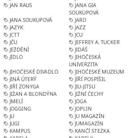
JAN RAUS
JANA GIA
SOUKUPOVÁ
JANA SOUKUPOVÁ
JARO
JAZYK
JAZZ
JCTT
JCU
JČU
JEFFREY A. TUCKER
JEŽDĚNÍ
JIDÁŠ
JÍDLO
JIHOČESKÁ
UNIVERZITA
JIHOČESKÉ DIVADLO
JIHOČESKÉ MUZEUM
JINÁ ÚTERÝ
JÍŘÍ POSPÍŠIL
JIŘÍ ZONYGA
JIU-JITSU
JIŽAN A BLONDÝNA
JIŽNÍ ČECHY
JMELÍ
JOGA
JOGGING
JOPLIN
JU
JU MAGAZÍN
JUGI
JUMAGAZÍN
KAMPUS
KANČÍ STEZKA