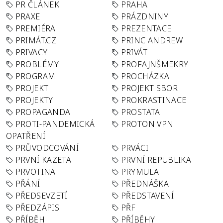
PR ČLÁNEK
PRAHA
PRAXE
PRÁZDNINY
PREMIÉRA
PREZENTACE
PRIMÁT.CZ
PRINC ANDREW
PRIVACY
PRIVÁT
PROBLÉMY
PROFAJNŠMEKRY
PROGRAM
PROCHÁZKA
PROJEKT
PROJEKT SBOR
PROJEKTY
PROKRASTINACE
PROPAGANDA
PROSTATA
PROTI-PANDEMICKÁ
PROTON VPN
OPATŘENÍ
PRŮVODCOVÁNÍ
PRVÁCI
PRVNÍ KAZETA
PRVNÍ REPUBLIKA
PRVOTINA
PRYMULA
PŘÁNÍ
PŘEDNÁŠKA
PŘEDSEVZETÍ
PŘEDSTAVENÍ
PŘEDZÁPIS
PŘF
PŘÍBĚH
PŘÍBĚHY