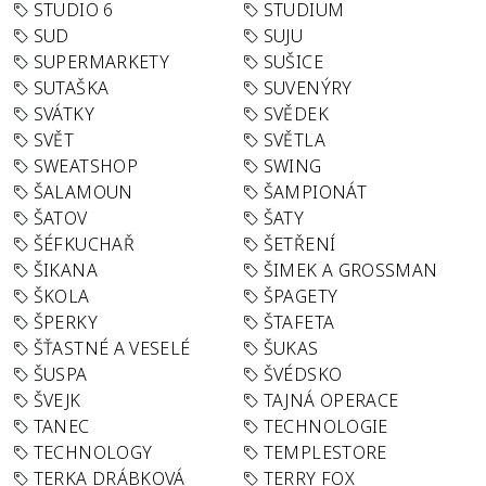
STUDIO 6
STUDIUM
SUD
SUJU
SUPERMARKETY
SUŠICE
SUTAŠKA
SUVENÝRY
SVÁTKY
SVĚDEK
SVĚT
SVĚTLA
SWEATSHOP
SWING
ŠALAMOUN
ŠAMPIONÁT
ŠATOV
ŠATY
ŠÉFKUCHAŘ
ŠETŘENÍ
ŠIKANA
ŠIMEK A GROSSMAN
ŠKOLA
ŠPAGETY
ŠPERKY
ŠTAFETA
ŠŤASTNÉ A VESELÉ
ŠUKAS
ŠUSPA
ŠVÉDSKO
ŠVEJK
TAJNÁ OPERACE
TANEC
TECHNOLOGIE
TECHNOLOGY
TEMPLESTORE
TERKA DRÁBKOVÁ
TERRY FOX