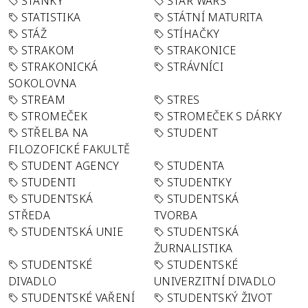
STÁNKY
STAR WARS
STATISTIKA
STÁTNÍ MATURITA
STÁŽ
STÍHAČKY
STRAKOM
STRAKONICE
STRAKONICKÁ
STRÁVNÍCI
SOKOLOVNA
STREAM
STRES
STROMEČEK
STROMEČEK S DÁRKY
STŘELBA NA
STUDENT
FILOZOFICKÉ FAKULTĚ
STUDENT AGENCY
STUDENTA
STUDENTI
STUDENTKY
STUDENTSKÁ
STUDENTSKÁ
STŘEDA
TVORBA
STUDENTSKÁ UNIE
STUDENTSKÁ
ŽURNALISTIKA
STUDENTSKÉ
STUDENTSKÉ
DIVADLO
UNIVERZITNÍ DIVADLO
STUDENTSKÉ VAŘENÍ
STUDENTSKÝ ŽIVOT