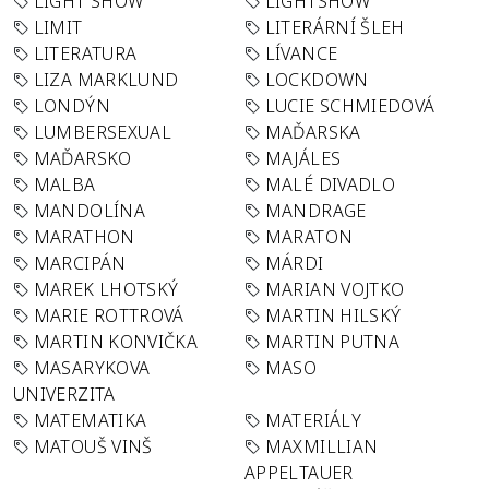
LIGHT SHOW
LIGHTSHOW
LIMIT
LITERÁRNÍ ŠLEH
LITERATURA
LÍVANCE
LIZA MARKLUND
LOCKDOWN
LONDÝN
LUCIE SCHMIEDOVÁ
LUMBERSEXUAL
MAĎARSKA
MAĎARSKO
MAJÁLES
MALBA
MALÉ DIVADLO
MANDOLÍNA
MANDRAGE
MARATHON
MARATON
MARCIPÁN
MÁRDI
MAREK LHOTSKÝ
MARIAN VOJTKO
MARIE ROTTROVÁ
MARTIN HILSKÝ
MARTIN KONVIČKA
MARTIN PUTNA
MASARYKOVA
MASO
UNIVERZITA
MATEMATIKA
MATERIÁLY
MATOUŠ VINŠ
MAXMILLIAN
APPELTAUER