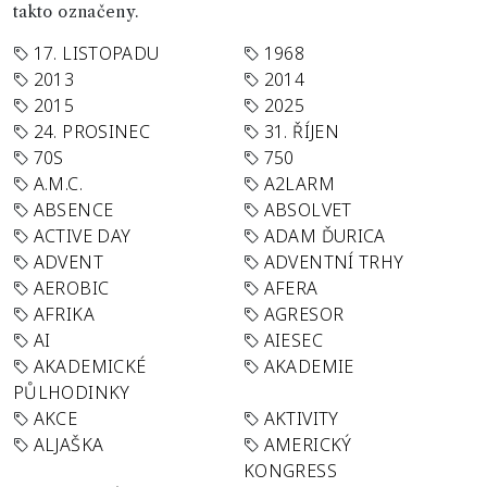
takto označeny.
17. LISTOPADU
1968
2013
2014
2015
2025
24. PROSINEC
31. ŘÍJEN
70S
750
A.M.C.
A2LARM
ABSENCE
ABSOLVET
ACTIVE DAY
ADAM ĎURICA
ADVENT
ADVENTNÍ TRHY
AEROBIC
AFERA
AFRIKA
AGRESOR
AI
AIESEC
AKADEMICKÉ
AKADEMIE
PŮLHODINKY
AKCE
AKTIVITY
ALJAŠKA
AMERICKÝ
KONGRESS