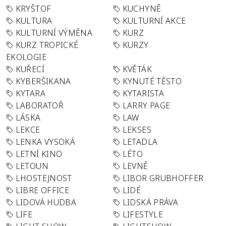
KRYŠTOF
KUCHYNĚ
KULTURA
KULTURNÍ AKCE
KULTURNÍ VÝMĚNA
KURZ
KURZ TROPICKÉ
KURZY
EKOLOGIE
KUŘECÍ
KVĚTÁK
KYBERŠIKANA
KYNUTÉ TĚSTO
KYTARA
KYTARISTA
LABORATOŘ
LARRY PAGE
LÁSKA
LAW
LEKCE
LEKSES
LENKA VYSOKÁ
LETADLA
LETNÍ KINO
LÉTO
LETOUN
LEVNĚ
LHOSTEJNOST
LIBOR GRUBHOFFER
LIBRE OFFICE
LIDÉ
LIDOVÁ HUDBA
LIDSKÁ PRÁVA
LIFE
LIFESTYLE