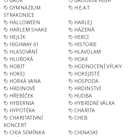
GROK
GROOVIN´HIGH
GYMNÁZIUM
H.E.A.T.
STRAKONICE
HALLOWEEN
HARLEJ
HARLEM SHAKE
HÁZENÁ
HEJLÍK
HERCI
HIGHWAY 61
HISTORIE
HLASOVÁNÍ
HLAVOLAM
HLUBOKÁ
HOAX
HOBIT
HODNOCENÍ VÝUKY
HOKEJ
HOKEJISTÉ
HORKÁ VANA
HOSPODA
HRDINOVÉ
HRDINSTVÍ
HŘEBÍČEK
HUDBA
HYBERNIA
HYBRIDNÍ VÁLKA
HYPOTÉKA
CHARITA
CHARITATIVNÍ
CHEB
KONCERT
CHIA SEMÍNKA
CHINASKI