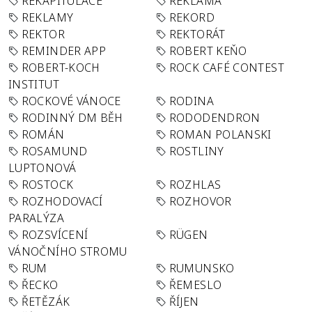
REKAPITULACE
REKLAMA
REKLAMY
REKORD
REKTOR
REKTORÁT
REMINDER APP
ROBERT KEŇO
ROBERT-KOCH
ROCK CAFÉ CONTEST
INSTITUT
ROCKOVÉ VÁNOCE
RODINA
RODINNÝ DM BĚH
RODODENDRON
ROMÁN
ROMAN POLANSKI
ROSAMUND
ROSTLINY
LUPTONOVÁ
ROSTOCK
ROZHLAS
ROZHODOVACÍ
ROZHOVOR
PARALÝZA
ROZSVÍCENÍ
RÜGEN
VÁNOČNÍHO STROMU
RUM
RUMUNSKO
ŘECKO
ŘEMESLO
ŘETĚZÁK
ŘÍJEN