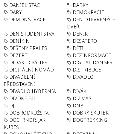
DANIEL STACH
DÁRKY
DARY
DEMOKRACIE
DEMONSTRACE
DEN OTEVŘENÝCH
DVEŘÍ
DEN STUDENTSTVA
DENIK
DENÍK N
DESATERO
DEŠTNÝ PRALES
DĚTI
DEZERT
DEZINFORMACE
DIDAKTICKÝ TEST
DIGITAL DANGER
DIGITÁLNÍ NOMÁD
DISTRIBUCE
DIVADELNÍ
DIVADLO
PŘEDSTAVENÍ
DIVADLO HYBERNIA
DIVÁK
DIVOKEJBILL
DIZMAS
DJ
DNB
DOBRODRUŽSTVÍ
DOBRÝ SKUTEK
DOC. RNDR. JAK
DOGTREKKING
KUBEŠ