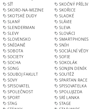
SÍŤ
SKOČNÝ PŘÍLIV
SKORO-NA-MIZINE
SKOŘICE
SKOTSKÉ DUDY
SLADKÉ
SLANÝ
SLÁVIE
SLENDERMAN
SLEVA
SLEVY
SLOVÁCI
SLOVENSKO
SMARTPHONES
SNÍDANĚ
SNÍH
SOBOTA
SOCIÁLNÍ VĚDY
SOCIETY
SOFIE
SOCHA
SOKOLÁK
SONG
SONJIN DENÍK
SOUBOJ FAKULT
SOUTĚŽ
SOVY
SPARTAN RACE
SPISOVATEL
SPISOVATELKA
SPOLEČNOST
SPOLUJIZDA
SPORT
SRÍ LANKA
STAG
STAGE