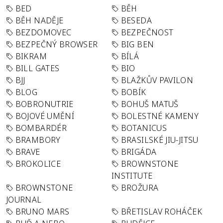
BED
BĚH
BĚH NADĚJE
BESEDA
BEZDOMOVEC
BEZPEČNOST
BEZPEČNÝ BROWSER
BIG BEN
BIKRAM
BÍLÁ
BILL GATES
BIO
BJJ
BLAŽKŮV PAVILON
BLOG
BOBÍK
BOBRONUTRIE
BOHUŠ MATUŠ
BOJOVÉ UMĚNÍ
BOLESTNÉ KAMENY
BOMBARDÉR
BOTANICUS
BRAMBORY
BRASILSKÉ JIU-JITSU
BRAVE
BRIGÁDA
BROKOLICE
BROWNSTONE
INSTITUTE
BROWNSTONE
BROŽURA
JOURNAL
BRUNO MARS
BŘETISLAV ROHÁČEK