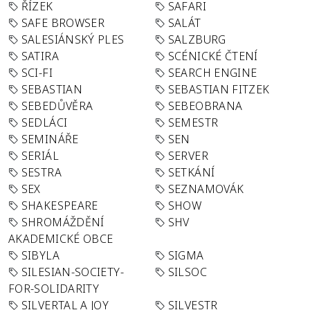
ŘÍZEK
SAFARI
SAFE BROWSER
SALÁT
SALESIÁNSKÝ PLES
SALZBURG
SATIRA
SCÉNICKÉ ČTENÍ
SCI-FI
SEARCH ENGINE
SEBASTIAN
SEBASTIAN FITZEK
SEBEDŮVĚRA
SEBEOBRANA
SEDLÁCI
SEMESTR
SEMINÁŘE
SEN
SERIÁL
SERVER
SESTRA
SETKÁNÍ
SEX
SEZNAMOVÁK
SHAKESPEARE
SHOW
SHROMÁŽDĚNÍ
SHV
AKADEMICKÉ OBCE
SIBYLA
SIGMA
SILESIAN-SOCIETY-
SILSOC
FOR-SOLIDARITY
SILVERTAL A JOY
SILVESTR