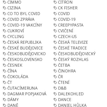
CIMMO
CITRON
CIZINA
CK FISHER
CO TO BYL COVID
COVID
COVID ZPRÁVA
COVID-19
COVID-19 VAKCÍNY
CREEPYPASTA
CUKROVÍ
CVIČENÍ
CYCLING
CZECH-US
ČESKÁ REPUBLIKA
ČESKÁ TELEVIZE
ČESKÉ BUDĚJOVICE
ČESKÉ TRADICE
ČESKOBUDĚJOVICKO
ČESKOBUDĚJOVICKÝ
ČESKOSLOVENSKO
ČESKÝ ROZHLAS
ČESNEK
ČETBA
ČÍNA
ČINOHRA
ČOKOLÁDA
ČR
ČT
ČTENÍ
ČUTACÍMERUNA
D&B
DAGMAR POPJAKOVÁ
DALEKOHLED
DÁMY
DANCE
DANĚ
DANIEL HŮLKA