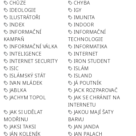
CHŮZE
CHYBA
IDEOLOGIE
IGY
ILUSTRÁTOŘI
IMUNITA
INDEX
INDOOR
INFORMAČNÍ
INFORMAČNÍ
KAMPAŇ
TECHNOLOGIE
INFORMAČNÍ VÁLKA
INFORMATIKA
INTELIGENCE
INTERNET
INTERNET SECURITY
IRON STUDENT
ISIC
ISLÁM
ISLÁMSKÝ STÁT
ISLAND
IVAN MLÁDEK
JÁ POUTNÍK
JABLKA
JACK ROZPAROVAČ
JACHYM TOPOL
JAK SE CHRÁNIT NA
INTERNETU
JAK SI UDĚLAT
JAKOU MAJÍ ŠATY
MODŘINU
BARVU
JAKSI TAKSI
JAN JANDA
JÁN KOLENÍK
JAN PALACH