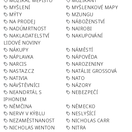
MUZIKÁL MEFISTO
MUZIKANT
MYŠLENÍ
MYŠLENKOVÉ MAPY
MÝTY
MZUNGU
NA PRODEJ
NÁBOŽENSTVÍ
NADÚMRTNOST
NAIROBI
NAKLADATELSTVÍ
NAKUPOVÁNÍ
LIDOVÉ NOVINY
NÁKUPY
NÁMĚSTÍ
NÁPLAVKA
NÁPOVĚDA
NARCIS
NAROZENINY
NASTAZ.CZ
NATÁLIE GROSSOVÁ
NATIVIA
NATO
NÁVŠTĚVNÍCI
NÁZORY
NEANDRTÁL S
NEBEZPEČÍ
IPHONEM
NĚMČINA
NĚMECKO
NERVY V KÝBLU
NESLYŠÍCÍ
NEZAMĚSTNANOST
NICHOLAS CARR
NICHOLAS WINTON
NITRA