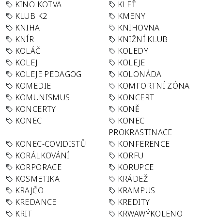
KINO KOTVA
KLEŤ
KLUB K2
KMENY
KNIHA
KNIHOVNA
KNÍR
KNIŽNÍ KLUB
KOLÁČ
KOLEDY
KOLEJ
KOLEJE
KOLEJE PEDAGOG
KOLONÁDA
KOMEDIE
KOMFORTNÍ ZÓNA
KOMUNISMUS
KONCERT
KONCERTY
KONĚ
KONEC
KONEC
PROKRASTINACE
KONEC-COVIDISTŮ
KONFERENCE
KORÁLKOVÁNÍ
KORFU
KORPORACE
KORUPCE
KOSMETIKA
KRÁDEŽ
KRAJČO
KRAMPUS
KREDANCE
KREDITY
KRIT
KRWAWÝKOLENO