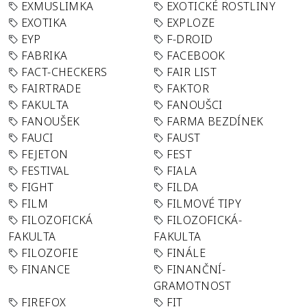
EXMUSLIMKA
EXOTICKÉ ROSTLINY
EXOTIKA
EXPLOZE
EYP
F-DROID
FABRIKA
FACEBOOK
FACT-CHECKERS
FAIR LIST
FAIRTRADE
FAKTOR
FAKULTA
FANOUŠCI
FANOUŠEK
FARMA BEZDÍNEK
FAUCI
FAUST
FEJETON
FEST
FESTIVAL
FIALA
FIGHT
FILDA
FILM
FILMOVÉ TIPY
FILOZOFICKÁ
FILOZOFICKÁ-
FAKULTA
FAKULTA
FILOZOFIE
FINÁLE
FINANCE
FINANČNÍ-
GRAMOTNOST
FIREFOX
FIT