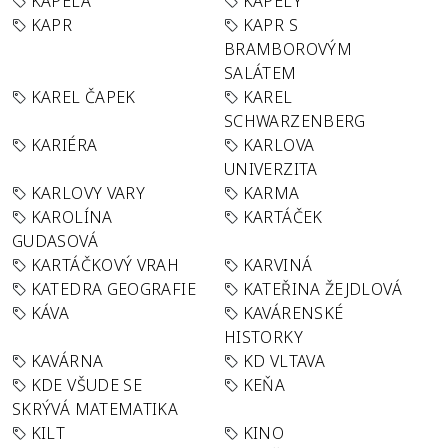
KAPELA
KAPELY
KAPR
KAPR S
BRAMBOROVÝM
SALÁTEM
KAREL ČAPEK
KAREL
SCHWARZENBERG
KARIÉRA
KARLOVA
UNIVERZITA
KARLOVY VARY
KARMA
KAROLÍNA
KARTÁČEK
GUDASOVÁ
KARTÁČKOVÝ VRAH
KARVINÁ
KATEDRA GEOGRAFIE
KATEŘINA ŽEJDLOVÁ
KÁVA
KAVÁRENSKÉ
HISTORKY
KAVÁRNA
KD VLTAVA
KDE VŠUDE SE
KEŇA
SKRÝVÁ MATEMATIKA
KILT
KINO