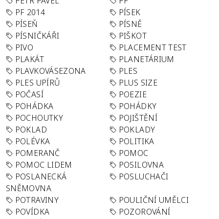
PETR PAVEL
PF
PF 2014
PÍSEK
PÍSEŇ
PÍSNĚ
PÍSNIČKÁŘI
PIŠKOT
PIVO
PLACEMENT TEST
PLAKÁT
PLANETÁRIUM
PLAVKOVÁSEZONA
PLES
PLES UPÍRŮ
PLUS SIZE
POČASÍ
POEZIE
POHÁDKA
POHÁDKY
POCHOUTKY
POJIŠTĚNÍ
POKLAD
POKLADY
POLÉVKA
POLITIKA
POMERANČ
POMOC
POMOC LIDEM
POSILOVNA
POSLANECKÁ
POSLUCHAČI
SNĚMOVNA
POTRAVINY
POULIČNÍ UMĚLCI
POVÍDKA
POZOROVÁNÍ