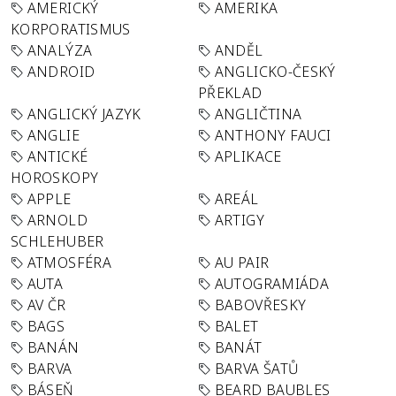
AMERICKÝ
AMERIKA
KORPORATISMUS
ANALÝZA
ANDĚL
ANDROID
ANGLICKO-ČESKÝ
PŘEKLAD
ANGLICKÝ JAZYK
ANGLIČTINA
ANGLIE
ANTHONY FAUCI
ANTICKÉ
APLIKACE
HOROSKOPY
APPLE
AREÁL
ARNOLD
ARTIGY
SCHLEHUBER
ATMOSFÉRA
AU PAIR
AUTA
AUTOGRAMIÁDA
AV ČR
BABOVŘESKY
BAGS
BALET
BANÁN
BANÁT
BARVA
BARVA ŠATŮ
BÁSEŇ
BEARD BAUBLES