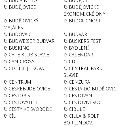
BUĎ A NEBO
BUDĚJCE
BUDĚJOVICE
BUDĚJOVICKÉ
EKONOMICKÉ DNY
BUDĚJOVICKÝ
BUDOUCNOST
MAJÁLES
BUDOVA C
BUDVAR
BUDWEISER BUDVAR
BUSKERS FEST
BUSKING
BYDLENÍ
CAFÉ KLUB SLAVIE
CALENDAR
CANICROSS
CD
CECÍLIE JÍLKOVÁ
CENTRAL PARK
SLAVIE
CENTRUM
CENZURA
CESKEBUDEJOVICE
CESTA DO BUDĚJOVIC
CESTOPIS
CESTOVÁNÍ
CESTOVATELÉ
CESTOVNÍ RUCH
CESTY KE SVOBODĚ
CIBULE
CÍL
CILLA & ROLF
BÖRJLINDOVI