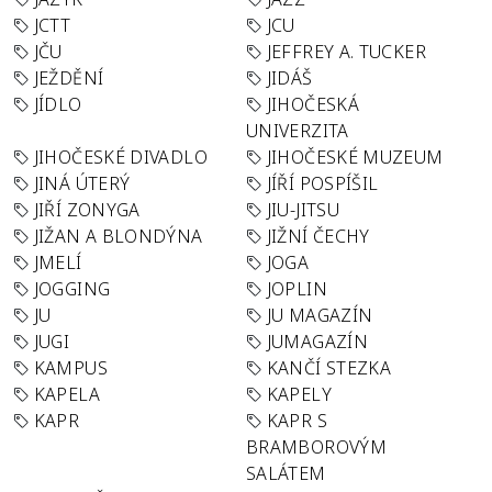
JCTT
JCU
JČU
JEFFREY A. TUCKER
JEŽDĚNÍ
JIDÁŠ
JÍDLO
JIHOČESKÁ
UNIVERZITA
JIHOČESKÉ DIVADLO
JIHOČESKÉ MUZEUM
JINÁ ÚTERÝ
JÍŘÍ POSPÍŠIL
JIŘÍ ZONYGA
JIU-JITSU
JIŽAN A BLONDÝNA
JIŽNÍ ČECHY
JMELÍ
JOGA
JOGGING
JOPLIN
JU
JU MAGAZÍN
JUGI
JUMAGAZÍN
KAMPUS
KANČÍ STEZKA
KAPELA
KAPELY
KAPR
KAPR S
BRAMBOROVÝM
SALÁTEM