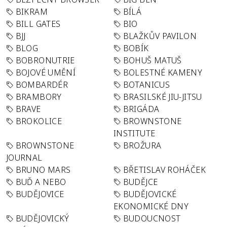
BIKRAM
BÍLÁ
BILL GATES
BIO
BJJ
BLAŽKŮV PAVILON
BLOG
BOBÍK
BOBRONUTRIE
BOHUŠ MATUŠ
BOJOVÉ UMĚNÍ
BOLESTNÉ KAMENY
BOMBARDÉR
BOTANICUS
BRAMBORY
BRASILSKÉ JIU-JITSU
BRAVE
BRIGÁDA
BROKOLICE
BROWNSTONE
INSTITUTE
BROWNSTONE
BROŽURA
JOURNAL
BRUNO MARS
BŘETISLAV ROHÁČEK
BUĎ A NEBO
BUDĚJCE
BUDĚJOVICE
BUDĚJOVICKÉ
EKONOMICKÉ DNY
BUDĚJOVICKÝ
BUDOUCNOST