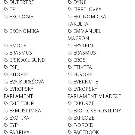
DUTERTRE
DÝNĚ
EF
EIFFELOVKA
EKOLOGIE
EKONOMICKÁ
FAKULTA
EKONOMIKA
EMMANUEL
MACRON
EMOCE
EPSTEIN
ERASMUS
ERASMUS+
ERIK AXL SUND
EROS
ESEJ
ETIKETA
ETIOPIE
EUROPE
EVA BUREŠOVÁ
EVERNOTE
EVROPSKÝ
EVROPSKÝ
PARLAMENT
PARLAMENT MLÁDEŽE
EXIT TOUR
EXKURZE
EXMUSLIMKA
EXOTICKÉ ROSTLINY
EXOTIKA
EXPLOZE
EYP
F-DROID
FABRIKA
FACEBOOK