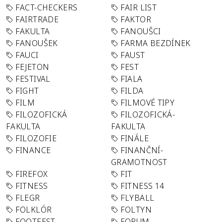
FACT-CHECKERS
FAIR LIST
FAIRTRADE
FAKTOR
FAKULTA
FANOUŠCI
FANOUŠEK
FARMA BEZDÍNEK
FAUCI
FAUST
FEJETON
FEST
FESTIVAL
FIALA
FIGHT
FILDA
FILM
FILMOVÉ TIPY
FILOZOFICKÁ
FILOZOFICKÁ-
FAKULTA
FAKULTA
FILOZOFIE
FINÁLE
FINANCE
FINANČNÍ-
GRAMOTNOST
FIREFOX
FIT
FITNESS
FITNESS 14
FLEGR
FLYBALL
FOLKLÓR
FOLTYN
FOOTFEST
FORUM