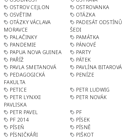
OSTROV CEJLON
OSTROVANKA
OSVĚTIM
OTÁZKA
OTÁZKY VÁCLAVA
PADESÁT ODSTÍNŮ
MORAVCE
ŠEDI
PALAČINKY
PAMÁTKA
PANDEMIE
PÁNOVÉ
PAPUA NOVA GUINEA
PARTY
PAŘÍŽ
PÁTEK
PAVLA SMETANOVÁ
PAVLÍNA BITAROVÁ
PEDAGOGICKÁ
PENÍZE
FAKULTA
PETICE
PETR LUDWIG
PETR LYNXXI
PETR NOVÁK
PAVLISKA
PETR PAVEL
PF
PF 2014
PÍSEK
PÍSEŇ
PÍSNĚ
PÍSNIČKÁŘI
PIŠKOT