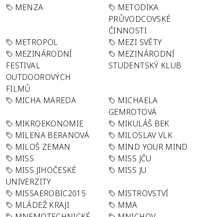
MENZA
METODIKA
PRŮVODCOVSKÉ
ČINNOSTI
METROPOL
MEZI SVĚTY
MEZINÁRODNÍ
MEZINÁRODNÍ
FESTIVAL
STUDENTSKÝ KLUB
OUTDOOROVÝCH
FILMŮ
MICHA MAREDA
MICHAELA
GEMROTOVÁ
MIKROEKONOMIE
MIKULÁŠ BEK
MILENA BERANOVÁ
MILOSLAV VLK
MILOŠ ZEMAN
MIND YOUR MIND
MISS
MISS JČU
MISS JIHOČESKÉ
MISS JU
UNIVERZITY
MISSAEROBIC2015
MISTROVSTVÍ
MLÁDEŽ KRAJI
MMA
MNEMOTECHNICKÉ
MNICHOV