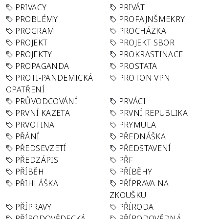
PRIVACY
PRIVÁT
PROBLÉMY
PROFAJNŠMEKRY
PROGRAM
PROCHÁZKA
PROJEKT
PROJEKT SBOR
PROJEKTY
PROKRASTINACE
PROPAGANDA
PROSTATA
PROTI-PANDEMICKÁ
PROTON VPN
OPATŘENÍ
PRŮVODCOVÁNÍ
PRVÁCI
PRVNÍ KAZETA
PRVNÍ REPUBLIKA
PRVOTINA
PRYMULA
PŘÁNÍ
PŘEDNÁŠKA
PŘEDSEVZETÍ
PŘEDSTAVENÍ
PŘEDZÁPIS
PŘF
PŘÍBĚH
PŘÍBĚHY
PŘIHLÁŠKA
PŘÍPRAVA NA
ZKOUŠKU
PŘÍPRAVY
PŘÍRODA
PŘÍRODOVĚDECKÁ
PŘÍRODOVĚDNÁ