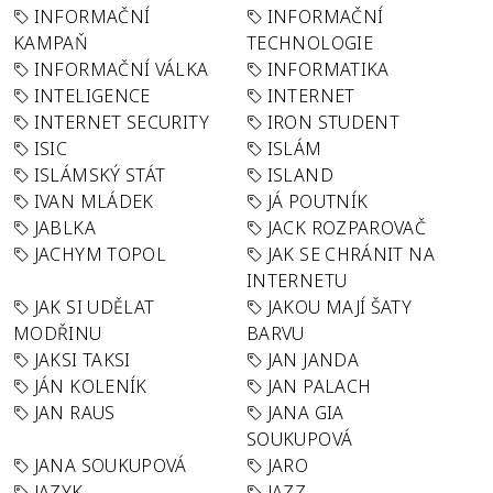
INFORMAČNÍ
INFORMAČNÍ
KAMPAŇ
TECHNOLOGIE
INFORMAČNÍ VÁLKA
INFORMATIKA
INTELIGENCE
INTERNET
INTERNET SECURITY
IRON STUDENT
ISIC
ISLÁM
ISLÁMSKÝ STÁT
ISLAND
IVAN MLÁDEK
JÁ POUTNÍK
JABLKA
JACK ROZPAROVAČ
JACHYM TOPOL
JAK SE CHRÁNIT NA
INTERNETU
JAK SI UDĚLAT
JAKOU MAJÍ ŠATY
MODŘINU
BARVU
JAKSI TAKSI
JAN JANDA
JÁN KOLENÍK
JAN PALACH
JAN RAUS
JANA GIA
SOUKUPOVÁ
JANA SOUKUPOVÁ
JARO
JAZYK
JAZZ