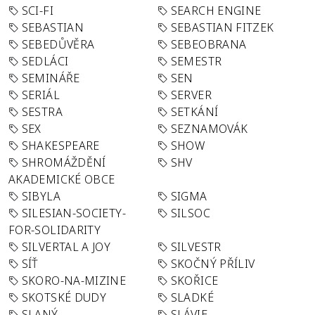
SCI-FI
SEARCH ENGINE
SEBASTIAN
SEBASTIAN FITZEK
SEBEDŮVĚRA
SEBEOBRANA
SEDLÁCI
SEMESTR
SEMINÁŘE
SEN
SERIÁL
SERVER
SESTRA
SETKÁNÍ
SEX
SEZNAMOVÁK
SHAKESPEARE
SHOW
SHROMÁŽDĚNÍ
SHV
AKADEMICKÉ OBCE
SIBYLA
SIGMA
SILESIAN-SOCIETY-
SILSOC
FOR-SOLIDARITY
SILVERTAL A JOY
SILVESTR
SÍŤ
SKOČNÝ PŘÍLIV
SKORO-NA-MIZINE
SKOŘICE
SKOTSKÉ DUDY
SLADKÉ
SLANÝ
SLÁVIE