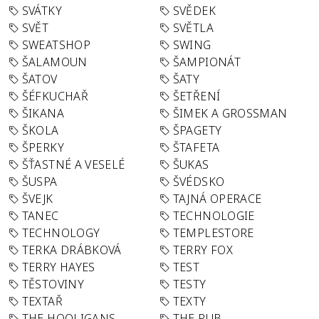
SVÁTKY
SVĚDEK
SVĚT
SVĚTLA
SWEATSHOP
SWING
ŠALAMOUN
ŠAMPIONÁT
ŠATOV
ŠATY
ŠÉFKUCHAŘ
ŠETŘENÍ
ŠIKANA
ŠIMEK A GROSSMAN
ŠKOLA
ŠPAGETY
ŠPERKY
ŠTAFETA
ŠŤASTNÉ A VESELÉ
ŠUKAS
ŠUSPA
ŠVÉDSKO
ŠVEJK
TAJNÁ OPERACE
TANEC
TECHNOLOGIE
TECHNOLOGY
TEMPLESTORE
TERKA DRÁBKOVÁ
TERRY FOX
TERRY HAYES
TEST
TĚSTOVINY
TESTY
TEXTAŘ
TEXTY
THE HOOLIGANS
THE PUB