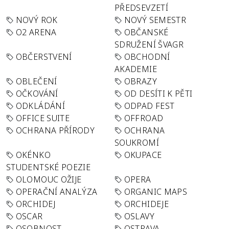
PŘEDSEVZETÍ
NOVÝ ROK
NOVÝ SEMESTR
O2 ARENA
OBČANSKÉ
SDRUŽENÍ ŠVAGR
OBČERSTVENÍ
OBCHODNÍ
AKADEMIE
OBLEČENÍ
OBRAZY
OČKOVÁNÍ
OD DESÍTI K PĚTI
ODKLÁDÁNÍ
ODPAD FEST
OFFICE SUITE
OFFROAD
OCHRANA PŘÍRODY
OCHRANA
SOUKROMÍ
OKÉNKO
OKUPACE
STUDENTSKÉ POEZIE
OLOMOUC OŽIJE
OPERA
OPERAČNÍ ANALÝZA
ORGANIC MAPS
ORCHIDEJ
ORCHIDEJE
OSCAR
OSLAVY
OSOBNOST
OSTRAVA