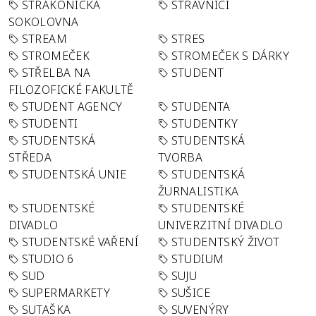
STRAKONICKÁ
STRÁVNÍCI
SOKOLOVNA
STREAM
STRES
STROMEČEK
STROMEČEK S DÁRKY
STŘELBA NA
STUDENT
FILOZOFICKÉ FAKULTĚ
STUDENT AGENCY
STUDENTA
STUDENTI
STUDENTKY
STUDENTSKÁ
STUDENTSKÁ
STŘEDA
TVORBA
STUDENTSKÁ UNIE
STUDENTSKÁ
ŽURNALISTIKA
STUDENTSKÉ
STUDENTSKÉ
DIVADLO
UNIVERZITNÍ DIVADLO
STUDENTSKÉ VAŘENÍ
STUDENTSKÝ ŽIVOT
STUDIO 6
STUDIUM
SUD
SUJU
SUPERMARKETY
SUŠICE
SUTAŠKA
SUVENÝRY