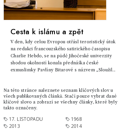
Cesta k islámu a zpět
V den, kdy celou Evropou otřásl teroristický útok
na redakci francouzského satirického časopisu
Charlie Hebdo, se na půdě Jihočeské univerzity
shodou okolností konala přednáška české
exmuslimky Pavlíny Bitarové s názvem „Sloužil...
Na této stránce naleznete seznam klíčových slov u
všech publikovaných článků. Stačí pouze vybrat dané
klíčové slovo a zobrazí se všechny články, které byly
takto označeny.
17. LISTOPADU
1968
2013
2014