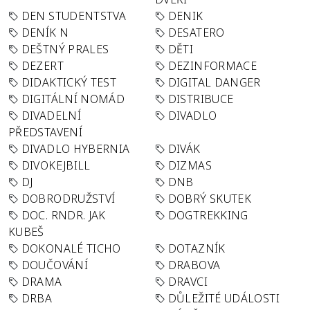
DEN STUDENTSTVA
DENIK
DENÍK N
DESATERO
DEŠTNÝ PRALES
DĚTI
DEZERT
DEZINFORMACE
DIDAKTICKÝ TEST
DIGITAL DANGER
DIGITÁLNÍ NOMÁD
DISTRIBUCE
DIVADELNÍ
DIVADLO
PŘEDSTAVENÍ
DIVADLO HYBERNIA
DIVÁK
DIVOKEJBILL
DIZMAS
DJ
DNB
DOBRODRUŽSTVÍ
DOBRÝ SKUTEK
DOC. RNDR. JAK
DOGTREKKING
KUBEŠ
DOKONALÉ TICHO
DOTAZNÍK
DOUČOVÁNÍ
DRABOVA
DRAMA
DRAVCI
DRBA
DŮLEŽITÉ UDÁLOSTI