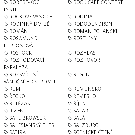
ROBERT-KOCH
ROCK CAFÉ CONTEST
INSTITUT
ROCKOVÉ VÁNOCE
RODINA
RODINNÝ DM BĚH
RODODENDRON
ROMÁN
ROMAN POLANSKI
ROSAMUND
ROSTLINY
LUPTONOVÁ
ROSTOCK
ROZHLAS
ROZHODOVACÍ
ROZHOVOR
PARALÝZA
ROZSVÍCENÍ
RÜGEN
VÁNOČNÍHO STROMU
RUM
RUMUNSKO
ŘECKO
ŘEMESLO
ŘETĚZÁK
ŘÍJEN
ŘÍZEK
SAFARI
SAFE BROWSER
SALÁT
SALESIÁNSKÝ PLES
SALZBURG
SATIRA
SCÉNICKÉ ČTENÍ