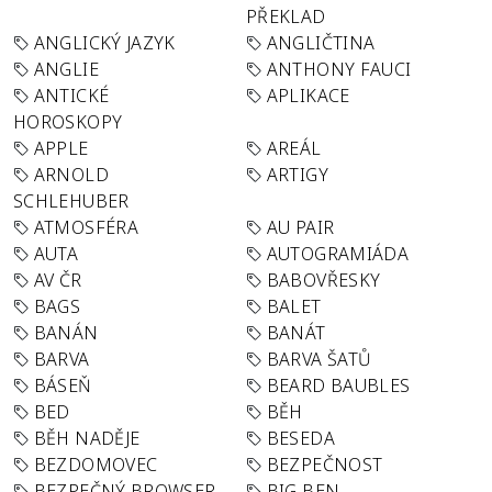
PŘEKLAD
ANGLICKÝ JAZYK
ANGLIČTINA
ANGLIE
ANTHONY FAUCI
ANTICKÉ
APLIKACE
HOROSKOPY
APPLE
AREÁL
ARNOLD
ARTIGY
SCHLEHUBER
ATMOSFÉRA
AU PAIR
AUTA
AUTOGRAMIÁDA
AV ČR
BABOVŘESKY
BAGS
BALET
BANÁN
BANÁT
BARVA
BARVA ŠATŮ
BÁSEŇ
BEARD BAUBLES
BED
BĚH
BĚH NADĚJE
BESEDA
BEZDOMOVEC
BEZPEČNOST
BEZPEČNÝ BROWSER
BIG BEN