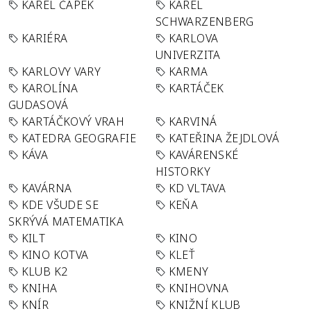
KAREL ČAPEK
KAREL
SCHWARZENBERG
KARIÉRA
KARLOVA
UNIVERZITA
KARLOVY VARY
KARMA
KAROLÍNA
KARTÁČEK
GUDASOVÁ
KARTÁČKOVÝ VRAH
KARVINÁ
KATEDRA GEOGRAFIE
KATEŘINA ŽEJDLOVÁ
KÁVA
KAVÁRENSKÉ
HISTORKY
KAVÁRNA
KD VLTAVA
KDE VŠUDE SE
KEŇA
SKRÝVÁ MATEMATIKA
KILT
KINO
KINO KOTVA
KLEŤ
KLUB K2
KMENY
KNIHA
KNIHOVNA
KNÍR
KNIŽNÍ KLUB