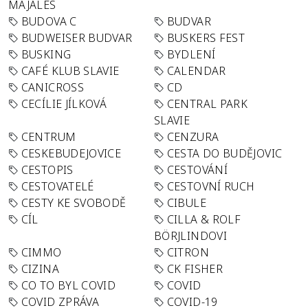
MAJÁLES
BUDOVA C
BUDVAR
BUDWEISER BUDVAR
BUSKERS FEST
BUSKING
BYDLENÍ
CAFÉ KLUB SLAVIE
CALENDAR
CANICROSS
CD
CECÍLIE JÍLKOVÁ
CENTRAL PARK
SLAVIE
CENTRUM
CENZURA
CESKEBUDEJOVICE
CESTA DO BUDĚJOVIC
CESTOPIS
CESTOVÁNÍ
CESTOVATELÉ
CESTOVNÍ RUCH
CESTY KE SVOBODĚ
CIBULE
CÍL
CILLA & ROLF
BÖRJLINDOVI
CIMMO
CITRON
CIZINA
CK FISHER
CO TO BYL COVID
COVID
COVID ZPRÁVA
COVID-19