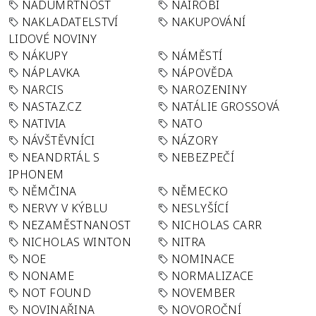
NADÚMRTNOST
NAIROBI
NAKLADATELSTVÍ
NAKUPOVÁNÍ
LIDOVÉ NOVINY
NÁKUPY
NÁMĚSTÍ
NÁPLAVKA
NÁPOVĚDA
NARCIS
NAROZENINY
NASTAZ.CZ
NATÁLIE GROSSOVÁ
NATIVIA
NATO
NÁVŠTĚVNÍCI
NÁZORY
NEANDRTÁL S
NEBEZPEČÍ
IPHONEM
NĚMČINA
NĚMECKO
NERVY V KÝBLU
NESLYŠÍCÍ
NEZAMĚSTNANOST
NICHOLAS CARR
NICHOLAS WINTON
NITRA
NOE
NOMINACE
NONAME
NORMALIZACE
NOT FOUND
NOVEMBER
NOVINAŘINA
NOVOROČNÍ