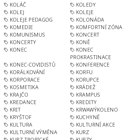
KOLÁČ
KOLEDY
KOLEJ
KOLEJE
KOLEJE PEDAGOG
KOLONÁDA
KOMEDIE
KOMFORTNÍ ZÓNA
KOMUNISMUS
KONCERT
KONCERTY
KONĚ
KONEC
KONEC
PROKRASTINACE
KONEC-COVIDISTŮ
KONFERENCE
KORÁLKOVÁNÍ
KORFU
KORPORACE
KORUPCE
KOSMETIKA
KRÁDEŽ
KRAJČO
KRAMPUS
KREDANCE
KREDITY
KRIT
KRWAWÝKOLENO
KRYŠTOF
KUCHYNĚ
KULTURA
KULTURNÍ AKCE
KULTURNÍ VÝMĚNA
KURZ
KURZ TROPICKÉ
KURZY