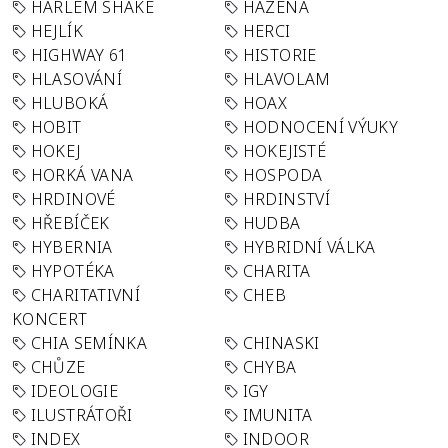
HARLEM SHAKE
HÁZENÁ
HEJLÍK
HERCI
HIGHWAY 61
HISTORIE
HLASOVÁNÍ
HLAVOLAM
HLUBOKÁ
HOAX
HOBIT
HODNOCENÍ VÝUKY
HOKEJ
HOKEJISTÉ
HORKÁ VANA
HOSPODA
HRDINOVÉ
HRDINSTVÍ
HŘEBÍČEK
HUDBA
HYBERNIA
HYBRIDNÍ VÁLKA
HYPOTÉKA
CHARITA
CHARITATIVNÍ
CHEB
KONCERT
CHIA SEMÍNKA
CHINASKI
CHŮZE
CHYBA
IDEOLOGIE
IGY
ILUSTRÁTOŘI
IMUNITA
INDEX
INDOOR