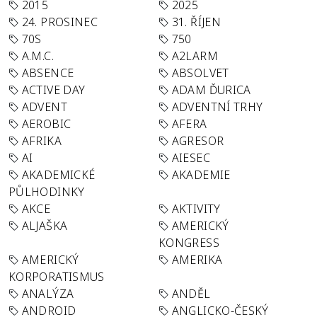
2015
2025
24. PROSINEC
31. ŘÍJEN
70S
750
A.M.C.
A2LARM
ABSENCE
ABSOLVET
ACTIVE DAY
ADAM ĎURICA
ADVENT
ADVENTNÍ TRHY
AEROBIC
AFERA
AFRIKA
AGRESOR
AI
AIESEC
AKADEMICKÉ
AKADEMIE
PŮLHODINKY
AKCE
AKTIVITY
ALJAŠKA
AMERICKÝ
KONGRESS
AMERICKÝ
AMERIKA
KORPORATISMUS
ANALÝZA
ANDĚL
ANDROID
ANGLICKO-ČESKÝ