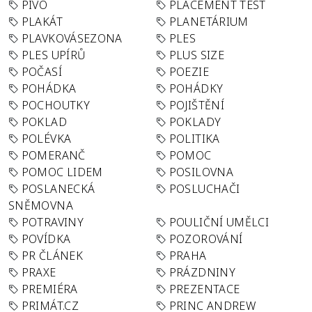
PIVO
PLACEMENT TEST
PLAKÁT
PLANETÁRIUM
PLAVKOVÁSEZONA
PLES
PLES UPÍRŮ
PLUS SIZE
POČASÍ
POEZIE
POHÁDKA
POHÁDKY
POCHOUTKY
POJIŠTĚNÍ
POKLAD
POKLADY
POLÉVKA
POLITIKA
POMERANČ
POMOC
POMOC LIDEM
POSILOVNA
POSLANECKÁ
POSLUCHAČI
SNĚMOVNA
POTRAVINY
POULIČNÍ UMĚLCI
POVÍDKA
POZOROVÁNÍ
PR ČLÁNEK
PRAHA
PRAXE
PRÁZDNINY
PREMIÉRA
PREZENTACE
PRIMÁT.CZ
PRINC ANDREW