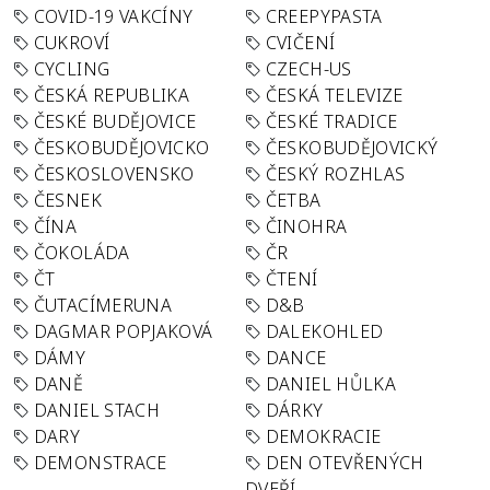
COVID-19 VAKCÍNY
CREEPYPASTA
CUKROVÍ
CVIČENÍ
CYCLING
CZECH-US
ČESKÁ REPUBLIKA
ČESKÁ TELEVIZE
ČESKÉ BUDĚJOVICE
ČESKÉ TRADICE
ČESKOBUDĚJOVICKO
ČESKOBUDĚJOVICKÝ
ČESKOSLOVENSKO
ČESKÝ ROZHLAS
ČESNEK
ČETBA
ČÍNA
ČINOHRA
ČOKOLÁDA
ČR
ČT
ČTENÍ
ČUTACÍMERUNA
D&B
DAGMAR POPJAKOVÁ
DALEKOHLED
DÁMY
DANCE
DANĚ
DANIEL HŮLKA
DANIEL STACH
DÁRKY
DARY
DEMOKRACIE
DEMONSTRACE
DEN OTEVŘENÝCH
DVEŘÍ