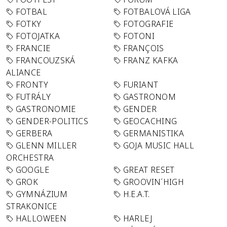
FOTBAL
FOTBALOVÁ LIGA
FOTKY
FOTOGRAFIE
FOTOJATKA
FOTONI
FRANCIE
FRANÇOIS
FRANCOUZSKÁ
FRANZ KAFKA
ALIANCE
FRONTY
FURIANT
FUTRÁLY
GASTRONOM
GASTRONOMIE
GENDER
GENDER-POLITICS
GEOCACHING
GERBERA
GERMANISTIKA
GLENN MILLER
GOJA MUSIC HALL
ORCHESTRA
GOOGLE
GREAT RESET
GROK
GROOVIN´HIGH
GYMNÁZIUM
H.E.A.T.
STRAKONICE
HALLOWEEN
HARLEJ