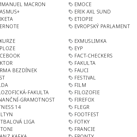
MMANUEL MACRON
EMOCE
RASMUS+
ERIK AXL SUND
IKETA
ETIOPIE
VERNOTE
EVROPSKÝ PARLAMENT
KURZE
EXMUSLIMKA
PLOZE
EYP
ACEBOOK
FACT-CHECKERS
AKTOR
FAKULTA
RMA BEZDÍNEK
FAUCI
ST
FESTIVAL
LDA
FILM
LOZOFICKÁ-FAKULTA
FILOZOFIE
INANČNÍ-GRAMOTNOST
FIREFOX
TNESS 14
FLEGR
OLTYN
FOOTFEST
TBALOVÁ LIGA
FOTKY
OTONI
FRANCIE
ANZ KAFKA
FRONTY