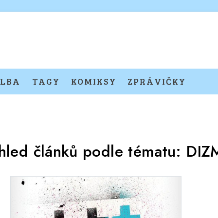
LBA
TAGY
KOMIKSY
ZPRÁVIČKY
hled článků podle tématu:
DIZ