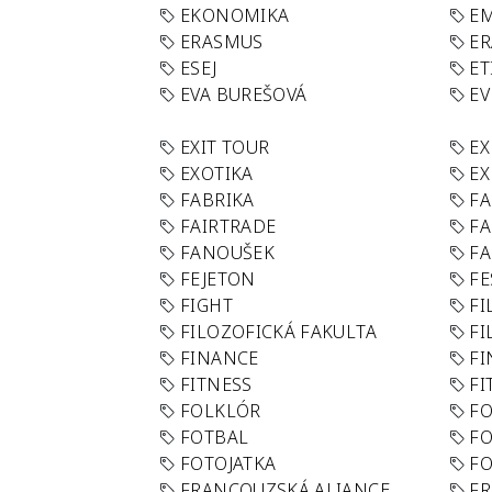
EKONOMIKA
E
ERASMUS
E
ESEJ
ET
EVA BUREŠOVÁ
E
EXIT TOUR
EX
EXOTIKA
EX
FABRIKA
F
FAIRTRADE
F
FANOUŠEK
FA
FEJETON
FE
FIGHT
FI
FILOZOFICKÁ FAKULTA
FI
FINANCE
F
FITNESS
FI
FOLKLÓR
F
FOTBAL
FO
FOTOJATKA
F
FRANCOUZSKÁ ALIANCE
FR