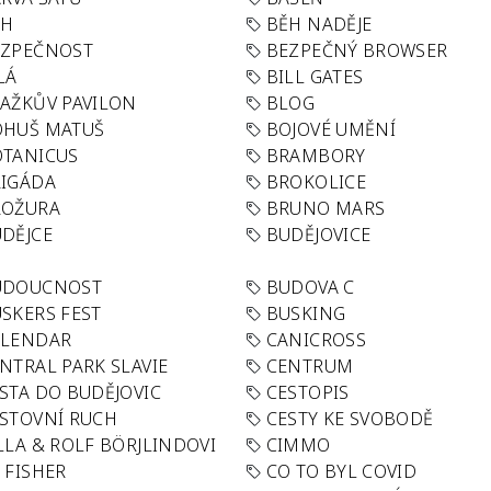
ĚH
BĚH NADĚJE
EZPEČNOST
BEZPEČNÝ BROWSER
LÁ
BILL GATES
AŽKŮV PAVILON
BLOG
OHUŠ MATUŠ
BOJOVÉ UMĚNÍ
TANICUS
BRAMBORY
IGÁDA
BROKOLICE
ROŽURA
BRUNO MARS
DĚJCE
BUDĚJOVICE
UDOUCNOST
BUDOVA C
SKERS FEST
BUSKING
ALENDAR
CANICROSS
NTRAL PARK SLAVIE
CENTRUM
STA DO BUDĚJOVIC
CESTOPIS
STOVNÍ RUCH
CESTY KE SVOBODĚ
LLA & ROLF BÖRJLINDOVI
CIMMO
 FISHER
CO TO BYL COVID