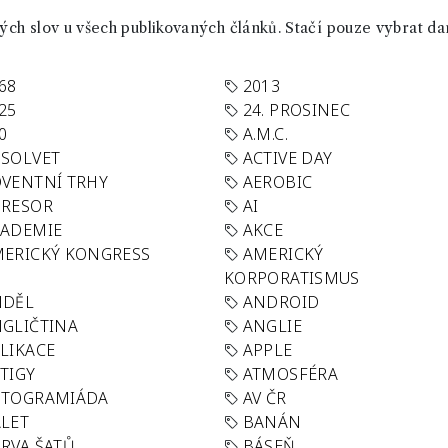
ch slov u všech publikovaných článků. Stačí pouze vybrat da
68
2013
25
24. PROSINEC
0
A.M.C.
SOLVET
ACTIVE DAY
VENTNÍ TRHY
AEROBIC
GRESOR
AI
KADEMIE
AKCE
ERICKÝ KONGRESS
AMERICKÝ
KORPORATISMUS
NDĚL
ANDROID
GLIČTINA
ANGLIE
LIKACE
APPLE
TIGY
ATMOSFÉRA
UTOGRAMIÁDA
AV ČR
LET
BANÁN
RVA ŠATŮ
BÁSEŇ