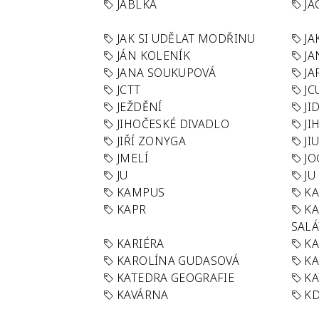
JABLKA
JA
JAK SI UDĚLAT MODŘINU
JA
JÁN KOLENÍK
JA
JANA SOUKUPOVÁ
JA
JCTT
JC
JEŽDĚNÍ
JI
JIHOČESKÉ DIVADLO
JI
JIŘÍ ZONYGA
JI
JMELÍ
JO
JU
JU
KAMPUS
KA
KAPR
K
SAL
KARIÉRA
KA
KAROLÍNA GUDASOVÁ
KA
KATEDRA GEOGRAFIE
KA
KAVÁRNA
KD