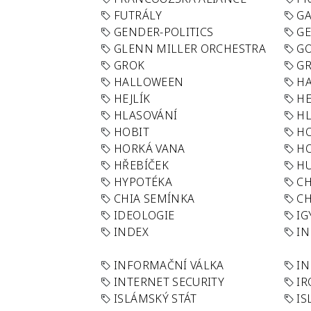
FUTRÁLY
G
GENDER-POLITICS
G
GLENN MILLER ORCHESTRA
GO
GROK
GR
HALLOWEEN
HA
HEJLÍK
HE
HLASOVÁNÍ
H
HOBIT
H
HORKÁ VANA
H
HŘEBÍČEK
H
HYPOTÉKA
CH
CHIA SEMÍNKA
CH
IDEOLOGIE
IG
INDEX
I
INFORMAČNÍ VÁLKA
IN
INTERNET SECURITY
IR
ISLÁMSKÝ STÁT
IS