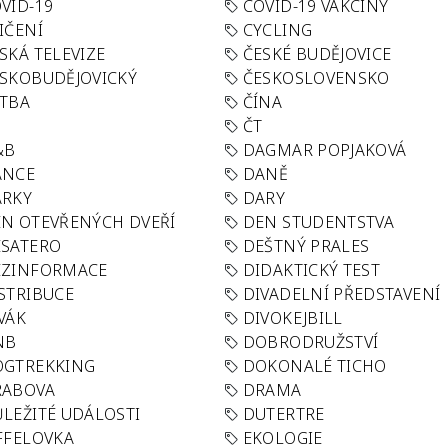
VID-19
COVID-19 VAKCÍNY
IČENÍ
CYCLING
SKÁ TELEVIZE
ČESKÉ BUDĚJOVICE
SKOBUDĚJOVICKÝ
ČESKOSLOVENSKO
TBA
ČÍNA
R
ČT
&B
DAGMAR POPJAKOVÁ
ANCE
DANĚ
ÁRKY
DARY
N OTEVŘENÝCH DVEŘÍ
DEN STUDENTSTVA
SATERO
DEŠTNÝ PRALES
EZINFORMACE
DIDAKTICKÝ TEST
STRIBUCE
DIVADELNÍ PŘEDSTAVENÍ
VÁK
DIVOKEJBILL
NB
DOBRODRUŽSTVÍ
OGTREKKING
DOKONALÉ TICHO
RABOVA
DRAMA
LEŽITÉ UDÁLOSTI
DUTERTRE
FFELOVKA
EKOLOGIE