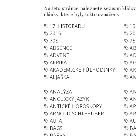
Na této stránce naleznete seznam klíčový
články, které byly takto označeny.
17. LISTOPADU
19
2015
20
70S
75
ABSENCE
AB
ADVENT
AD
AFRIKA
A
AKADEMICKÉ PŮLHODINKY
A
ALJAŠKA
AM
ANALÝZA
A
ANGLICKÝ JAZYK
AN
ANTICKÉ HOROSKOPY
AP
ARNOLD SCHLEHUBER
AR
AUTA
A
BAGS
BA
BARVA
BA