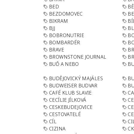
BED
B
BEZDOMOVEC
B
BIKRAM
BÍ
BJJ
BL
BOBRONUTRIE
B
BOMBARDÉR
BO
BRAVE
BR
BROWNSTONE JOURNAL
B
BUĎ A NEBO
BU
BUDĚJOVICKÝ MAJÁLES
B
BUDWEISER BUDVAR
BU
CAFÉ KLUB SLAVIE
C
CECÍLIE JÍLKOVÁ
CE
CESKEBUDEJOVICE
CE
CESTOVATELÉ
CE
CÍL
CI
CIZINA
CK