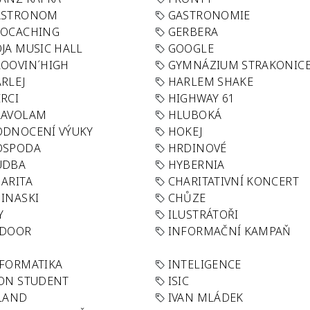
ASTRONOM
GASTRONOMIE
EOCACHING
GERBERA
JA MUSIC HALL
GOOGLE
OOVIN´HIGH
GYMNÁZIUM STRAKONIC
RLEJ
HARLEM SHAKE
RCI
HIGHWAY 61
LAVOLAM
HLUBOKÁ
ODNOCENÍ VÝUKY
HOKEJ
OSPODA
HRDINOVÉ
UDBA
HYBERNIA
ARITA
CHARITATIVNÍ KONCERT
INASKI
CHŮZE
Y
ILUSTRÁTOŘI
NDOOR
INFORMAČNÍ KAMPAŇ
FORMATIKA
INTELIGENCE
ON STUDENT
ISIC
LAND
IVAN MLÁDEK