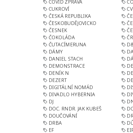
COVID ZPRÁVA
CO
CUKROVÍ
CV
ČESKÁ REPUBLIKA
ČE
ČESKOBUDĚJOVICKO
ČE
ČESNEK
ČE
ČOKOLÁDA
Č
ČUTACÍMERUNA
D
DÁMY
D
DANIEL STACH
D
DEMONSTRACE
DE
DENÍK N
DE
DEZERT
D
DIGITÁLNÍ NOMÁD
DI
DIVADLO HYBERNIA
DI
DJ
D
DOC. RNDR. JAK KUBEŠ
D
DOUČOVÁNÍ
D
DRBA
DŮ
EF
EI