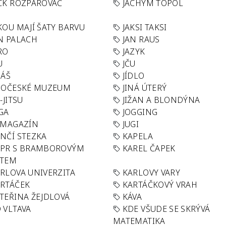
CK ROZPAROVAČ
JACHYM TOPOL
KOU MAJÍ ŠATY BARVU
JAKSI TAKSI
N PALACH
JAN RAUS
RO
JAZYK
U
JČU
DÁŠ
JÍDLO
HOČESKÉ MUZEUM
JINÁ ÚTERÝ
U-JITSU
JIŽAN A BLONDÝNA
GA
JOGGING
 MAGAZÍN
JUGI
NČÍ STEZKA
KAPELA
APR S BRAMBOROVÝM
KAREL ČAPEK
ÁTEM
RLOVA UNIVERZITA
KARLOVY VARY
RTÁČEK
KARTÁČKOVÝ VRAH
TEŘINA ŽEJDLOVÁ
KÁVA
 VLTAVA
KDE VŠUDE SE SKRÝVÁ
MATEMATIKA