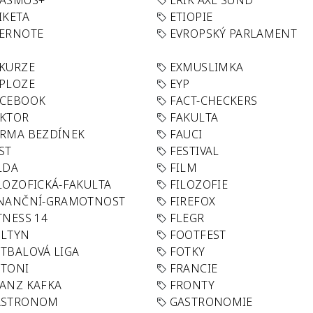
RASMUS+
ERIK AXL SUND
IKETA
ETIOPIE
VERNOTE
EVROPSKÝ PARLAMENT
KURZE
EXMUSLIMKA
PLOZE
EYP
ACEBOOK
FACT-CHECKERS
AKTOR
FAKULTA
RMA BEZDÍNEK
FAUCI
ST
FESTIVAL
LDA
FILM
LOZOFICKÁ-FAKULTA
FILOZOFIE
INANČNÍ-GRAMOTNOST
FIREFOX
TNESS 14
FLEGR
OLTYN
FOOTFEST
TBALOVÁ LIGA
FOTKY
OTONI
FRANCIE
ANZ KAFKA
FRONTY
ASTRONOM
GASTRONOMIE