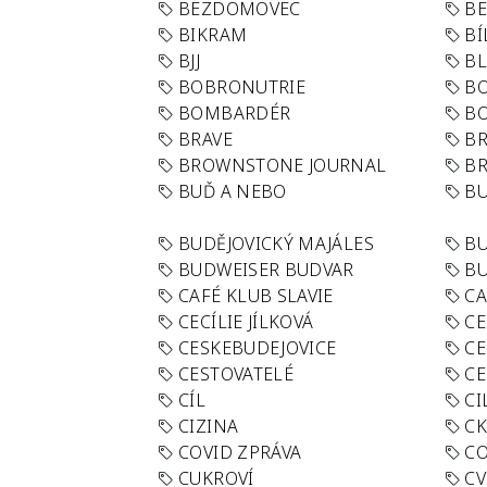
BEZDOMOVEC
B
BIKRAM
BÍ
BJJ
BL
BOBRONUTRIE
B
BOMBARDÉR
BO
BRAVE
BR
BROWNSTONE JOURNAL
B
BUĎ A NEBO
BU
BUDĚJOVICKÝ MAJÁLES
B
BUDWEISER BUDVAR
BU
CAFÉ KLUB SLAVIE
C
CECÍLIE JÍLKOVÁ
CE
CESKEBUDEJOVICE
CE
CESTOVATELÉ
CE
CÍL
CI
CIZINA
CK
COVID ZPRÁVA
CO
CUKROVÍ
CV