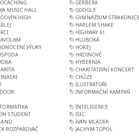
EOCACHING
GERBERA
JA MUSIC HALL
GOOGLE
OOVIN´HIGH
GYMNÁZIUM STRAKONIC
RLEJ
HARLEM SHAKE
RCI
HIGHWAY 61
LAVOLAM
HLUBOKÁ
ODNOCENÍ VÝUKY
HOKEJ
OSPODA
HRDINOVÉ
UDBA
HYBERNIA
ARITA
CHARITATIVNÍ KONCERT
INASKI
CHŮZE
Y
ILUSTRÁTOŘI
NDOOR
INFORMAČNÍ KAMPAŇ
FORMATIKA
INTELIGENCE
ON STUDENT
ISIC
LAND
IVAN MLÁDEK
CK ROZPAROVAČ
JACHYM TOPOL