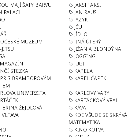
KOU MAJÍ ŠATY BARVU
JAKSI TAKSI
N PALACH
JAN RAUS
RO
JAZYK
U
JČU
DÁŠ
JÍDLO
HOČESKÉ MUZEUM
JINÁ ÚTERÝ
U-JITSU
JIŽAN A BLONDÝNA
GA
JOGGING
 MAGAZÍN
JUGI
NČÍ STEZKA
KAPELA
APR S BRAMBOROVÝM
KAREL ČAPEK
ÁTEM
RLOVA UNIVERZITA
KARLOVY VARY
RTÁČEK
KARTÁČKOVÝ VRAH
TEŘINA ŽEJDLOVÁ
KÁVA
 VLTAVA
KDE VŠUDE SE SKRÝVÁ
MATEMATIKA
INO
KINO KOTVA