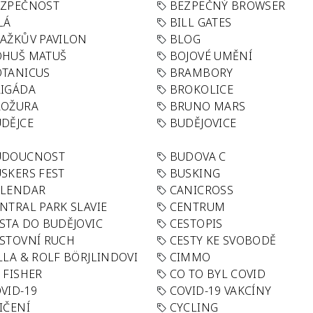
EZPEČNOST
BEZPEČNÝ BROWSER
LÁ
BILL GATES
AŽKŮV PAVILON
BLOG
OHUŠ MATUŠ
BOJOVÉ UMĚNÍ
TANICUS
BRAMBORY
IGÁDA
BROKOLICE
ROŽURA
BRUNO MARS
DĚJCE
BUDĚJOVICE
UDOUCNOST
BUDOVA C
SKERS FEST
BUSKING
ALENDAR
CANICROSS
NTRAL PARK SLAVIE
CENTRUM
STA DO BUDĚJOVIC
CESTOPIS
STOVNÍ RUCH
CESTY KE SVOBODĚ
LLA & ROLF BÖRJLINDOVI
CIMMO
 FISHER
CO TO BYL COVID
VID-19
COVID-19 VAKCÍNY
IČENÍ
CYCLING