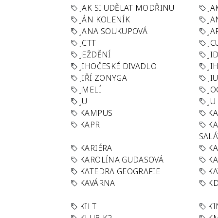
JAK SI UDĚLAT MODŘINU
JA
JÁN KOLENÍK
JA
JANA SOUKUPOVÁ
JA
JCTT
JC
JEŽDĚNÍ
JI
JIHOČESKÉ DIVADLO
JI
JIŘÍ ZONYGA
JI
JMELÍ
JO
JU
JU
KAMPUS
KA
KAPR
K
SAL
KARIÉRA
KA
KAROLÍNA GUDASOVÁ
KA
KATEDRA GEOGRAFIE
KA
KAVÁRNA
KD
KILT
K