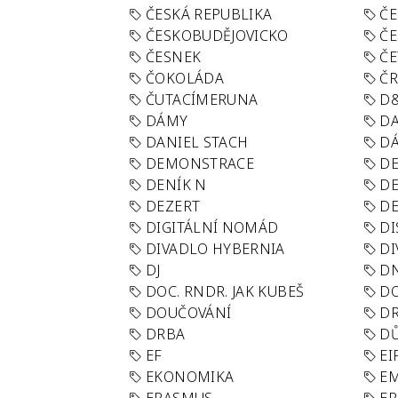
ČESKÁ REPUBLIKA
ČE
ČESKOBUDĚJOVICKO
ČE
ČESNEK
ČE
ČOKOLÁDA
Č
ČUTACÍMERUNA
D
DÁMY
D
DANIEL STACH
D
DEMONSTRACE
DE
DENÍK N
DE
DEZERT
D
DIGITÁLNÍ NOMÁD
DI
DIVADLO HYBERNIA
DI
DJ
D
DOC. RNDR. JAK KUBEŠ
D
DOUČOVÁNÍ
D
DRBA
DŮ
EF
EI
EKONOMIKA
E