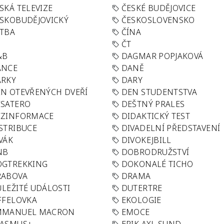
SKÁ TELEVIZE
ČESKÉ BUDĚJOVICE
SKOBUDĚJOVICKÝ
ČESKOSLOVENSKO
TBA
ČÍNA
R
ČT
&B
DAGMAR POPJAKOVÁ
ANCE
DANĚ
ÁRKY
DARY
N OTEVŘENÝCH DVEŘÍ
DEN STUDENTSTVA
SATERO
DEŠTNÝ PRALES
EZINFORMACE
DIDAKTICKÝ TEST
STRIBUCE
DIVADELNÍ PŘEDSTAVENÍ
VÁK
DIVOKEJBILL
NB
DOBRODRUŽSTVÍ
OGTREKKING
DOKONALÉ TICHO
RABOVA
DRAMA
LEŽITÉ UDÁLOSTI
DUTERTRE
FFELOVKA
EKOLOGIE
MMANUEL MACRON
EMOCE