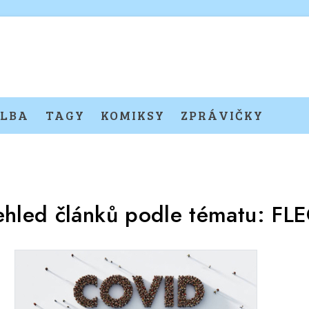
LBA
TAGY
KOMIKSY
ZPRÁVIČKY
ehled článků podle tématu:
FL