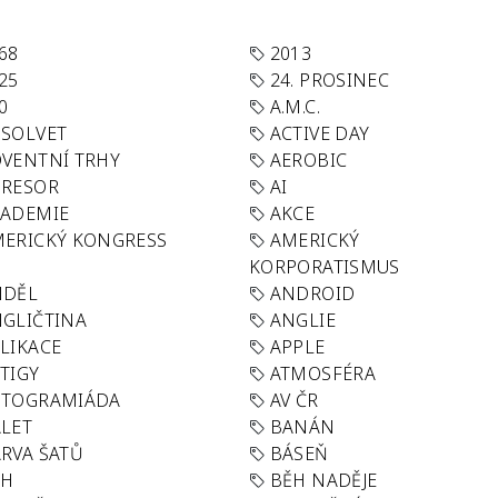
68
2013
25
24. PROSINEC
0
A.M.C.
SOLVET
ACTIVE DAY
VENTNÍ TRHY
AEROBIC
GRESOR
AI
KADEMIE
AKCE
ERICKÝ KONGRESS
AMERICKÝ
KORPORATISMUS
NDĚL
ANDROID
GLIČTINA
ANGLIE
LIKACE
APPLE
TIGY
ATMOSFÉRA
UTOGRAMIÁDA
AV ČR
LET
BANÁN
RVA ŠATŮ
BÁSEŇ
ĚH
BĚH NADĚJE