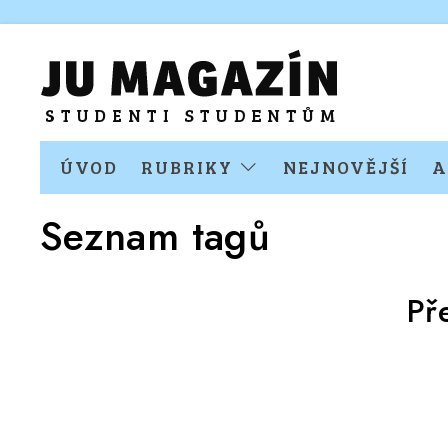
ÚVOD
RUBRIKY
NEJNOVĚJŠÍ
A
Seznam tagů
Př