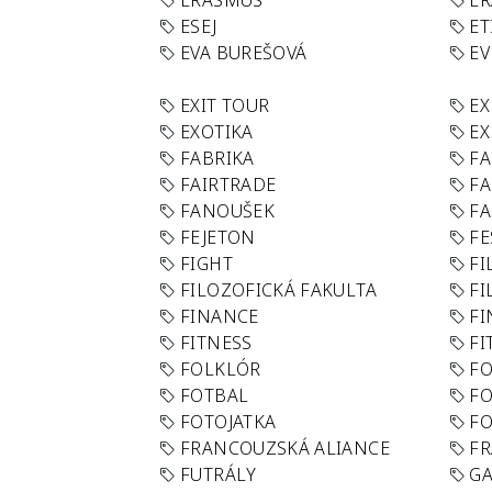
ERASMUS
E
ESEJ
ET
EVA BUREŠOVÁ
E
EXIT TOUR
EX
EXOTIKA
EX
FABRIKA
F
FAIRTRADE
F
FANOUŠEK
FA
FEJETON
FE
FIGHT
FI
FILOZOFICKÁ FAKULTA
FI
FINANCE
F
FITNESS
FI
FOLKLÓR
F
FOTBAL
FO
FOTOJATKA
F
FRANCOUZSKÁ ALIANCE
FR
FUTRÁLY
G