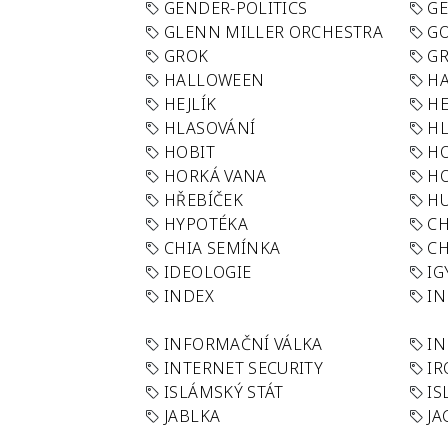
GENDER-POLITICS
G
GLENN MILLER ORCHESTRA
GO
GROK
GR
HALLOWEEN
HA
HEJLÍK
HE
HLASOVÁNÍ
H
HOBIT
H
HORKÁ VANA
H
HŘEBÍČEK
H
HYPOTÉKA
CH
CHIA SEMÍNKA
CH
IDEOLOGIE
IG
INDEX
I
INFORMAČNÍ VÁLKA
IN
INTERNET SECURITY
IR
ISLÁMSKÝ STÁT
IS
JABLKA
JA