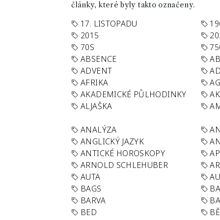
články, které byly takto označeny.
17. LISTOPADU
19
2015
20
70S
75
ABSENCE
AB
ADVENT
AD
AFRIKA
A
AKADEMICKÉ PŮLHODINKY
A
ALJAŠKA
AM
ANALÝZA
A
ANGLICKÝ JAZYK
AN
ANTICKÉ HOROSKOPY
AP
ARNOLD SCHLEHUBER
AR
AUTA
A
BAGS
BA
BARVA
BA
BED
B