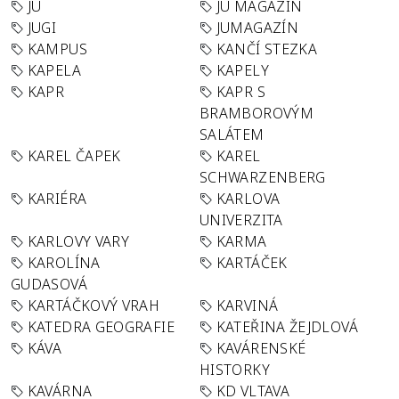
JU
JU MAGAZÍN
JUGI
JUMAGAZÍN
KAMPUS
KANČÍ STEZKA
KAPELA
KAPELY
KAPR
KAPR S
BRAMBOROVÝM
SALÁTEM
KAREL ČAPEK
KAREL
SCHWARZENBERG
KARIÉRA
KARLOVA
UNIVERZITA
KARLOVY VARY
KARMA
KAROLÍNA
KARTÁČEK
GUDASOVÁ
KARTÁČKOVÝ VRAH
KARVINÁ
KATEDRA GEOGRAFIE
KATEŘINA ŽEJDLOVÁ
KÁVA
KAVÁRENSKÉ
HISTORKY
KAVÁRNA
KD VLTAVA