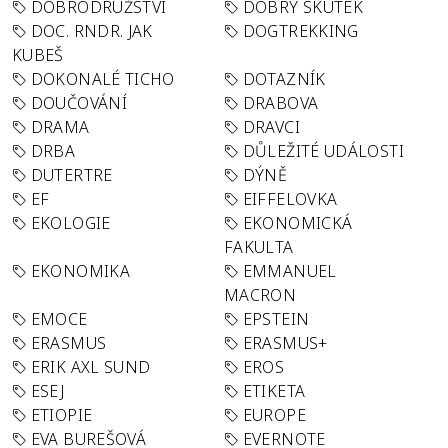
DOBRODRUŽSTVÍ
DOBRÝ SKUTEK
DOC. RNDR. JAK
DOGTREKKING
KUBEŠ
DOKONALÉ TICHO
DOTAZNÍK
DOUČOVÁNÍ
DRABOVA
DRAMA
DRAVCI
DRBA
DŮLEŽITÉ UDÁLOSTI
DUTERTRE
DÝNĚ
EF
EIFFELOVKA
EKOLOGIE
EKONOMICKÁ
FAKULTA
EKONOMIKA
EMMANUEL
MACRON
EMOCE
EPSTEIN
ERASMUS
ERASMUS+
ERIK AXL SUND
EROS
ESEJ
ETIKETA
ETIOPIE
EUROPE
EVA BUREŠOVÁ
EVERNOTE