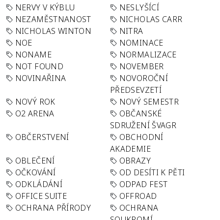
NERVY V KÝBLU
NESLYŠÍCÍ
NEZAMĚSTNANOST
NICHOLAS CARR
NICHOLAS WINTON
NITRA
NOE
NOMINACE
NONAME
NORMALIZACE
NOT FOUND
NOVEMBER
NOVINAŘINA
NOVOROČNÍ
PŘEDSEVZETÍ
NOVÝ ROK
NOVÝ SEMESTR
O2 ARENA
OBČANSKÉ
SDRUŽENÍ ŠVAGR
OBČERSTVENÍ
OBCHODNÍ
AKADEMIE
OBLEČENÍ
OBRAZY
OČKOVÁNÍ
OD DESÍTI K PĚTI
ODKLÁDÁNÍ
ODPAD FEST
OFFICE SUITE
OFFROAD
OCHRANA PŘÍRODY
OCHRANA
SOUKROMÍ