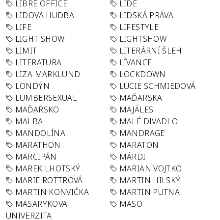
LIBRE OFFICE
LIDÉ
LIDOVÁ HUDBA
LIDSKÁ PRÁVA
LIFE
LIFESTYLE
LIGHT SHOW
LIGHTSHOW
LIMIT
LITERÁRNÍ ŠLEH
LITERATURA
LÍVANCE
LIZA MARKLUND
LOCKDOWN
LONDÝN
LUCIE SCHMIEDOVÁ
LUMBERSEXUAL
MAĎARSKA
MAĎARSKO
MAJÁLES
MALBA
MALÉ DIVADLO
MANDOLÍNA
MANDRAGE
MARATHON
MARATON
MARCIPÁN
MÁRDI
MAREK LHOTSKÝ
MARIAN VOJTKO
MARIE ROTTROVÁ
MARTIN HILSKÝ
MARTIN KONVIČKA
MARTIN PUTNA
MASARYKOVA
MASO
UNIVERZITA