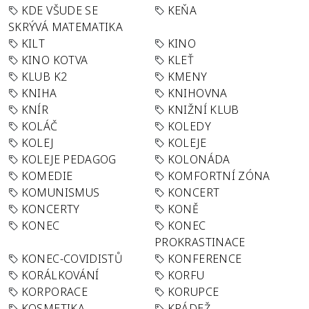
KDE VŠUDE SE
KEŇA
SKRÝVÁ MATEMATIKA
KILT
KINO
KINO KOTVA
KLEŤ
KLUB K2
KMENY
KNIHA
KNIHOVNA
KNÍR
KNIŽNÍ KLUB
KOLÁČ
KOLEDY
KOLEJ
KOLEJE
KOLEJE PEDAGOG
KOLONÁDA
KOMEDIE
KOMFORTNÍ ZÓNA
KOMUNISMUS
KONCERT
KONCERTY
KONĚ
KONEC
KONEC
PROKRASTINACE
KONEC-COVIDISTŮ
KONFERENCE
KORÁLKOVÁNÍ
KORFU
KORPORACE
KORUPCE
KOSMETIKA
KRÁDEŽ