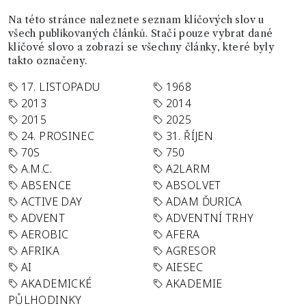
Na této stránce naleznete seznam klíčových slov u
všech publikovaných článků. Stačí pouze vybrat dané
klíčové slovo a zobrazí se všechny články, které byly
takto označeny.
17. LISTOPADU
1968
2013
2014
2015
2025
24. PROSINEC
31. ŘÍJEN
70S
750
A.M.C.
A2LARM
ABSENCE
ABSOLVET
ACTIVE DAY
ADAM ĎURICA
ADVENT
ADVENTNÍ TRHY
AEROBIC
AFERA
AFRIKA
AGRESOR
AI
AIESEC
AKADEMICKÉ
AKADEMIE
PŮLHODINKY