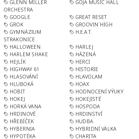
GLENN MILLER
GOJA MUSIC HALL
ORCHESTRA
GOOGLE
GREAT RESET
GROK
GROOVIN´HIGH
GYMNÁZIUM
H.E.A.T.
STRAKONICE
HALLOWEEN
HARLEJ
HARLEM SHAKE
HÁZENÁ
HEJLÍK
HERCI
HIGHWAY 61
HISTORIE
HLASOVÁNÍ
HLAVOLAM
HLUBOKÁ
HOAX
HOBIT
HODNOCENÍ VÝUKY
HOKEJ
HOKEJISTÉ
HORKÁ VANA
HOSPODA
HRDINOVÉ
HRDINSTVÍ
HŘEBÍČEK
HUDBA
HYBERNIA
HYBRIDNÍ VÁLKA
HYPOTÉKA
CHARITA