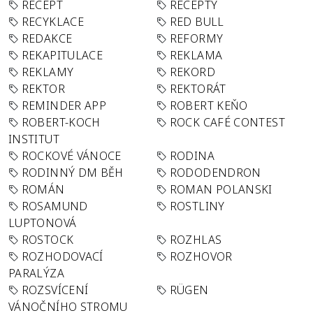
RECEPT
RECEPTY
RECYKLACE
RED BULL
REDAKCE
REFORMY
REKAPITULACE
REKLAMA
REKLAMY
REKORD
REKTOR
REKTORÁT
REMINDER APP
ROBERT KEŇO
ROBERT-KOCH
ROCK CAFÉ CONTEST
INSTITUT
ROCKOVÉ VÁNOCE
RODINA
RODINNÝ DM BĚH
RODODENDRON
ROMÁN
ROMAN POLANSKI
ROSAMUND
ROSTLINY
LUPTONOVÁ
ROSTOCK
ROZHLAS
ROZHODOVACÍ
ROZHOVOR
PARALÝZA
ROZSVÍCENÍ
RÜGEN
VÁNOČNÍHO STROMU