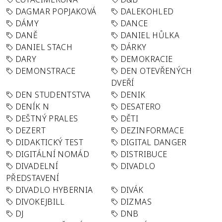
DAGMAR POPJAKOVÁ
DALEKOHLED
DÁMY
DANCE
DANĚ
DANIEL HŮLKA
DANIEL STACH
DÁRKY
DARY
DEMOKRACIE
DEMONSTRACE
DEN OTEVŘENÝCH
DVEŘÍ
DEN STUDENTSTVA
DENIK
DENÍK N
DESATERO
DEŠTNÝ PRALES
DĚTI
DEZERT
DEZINFORMACE
DIDAKTICKÝ TEST
DIGITAL DANGER
DIGITÁLNÍ NOMÁD
DISTRIBUCE
DIVADELNÍ
DIVADLO
PŘEDSTAVENÍ
DIVADLO HYBERNIA
DIVÁK
DIVOKEJBILL
DIZMAS
DJ
DNB