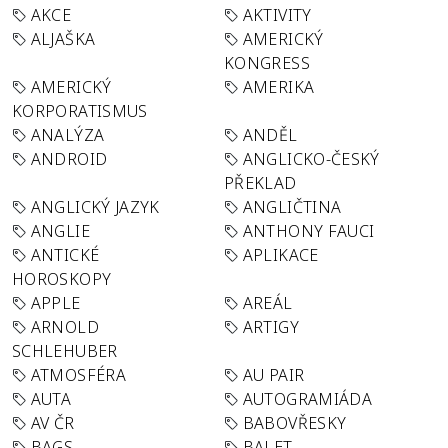
AKCE
AKTIVITY
ALJAŠKA
AMERICKÝ
KONGRESS
AMERICKÝ
AMERIKA
KORPORATISMUS
ANALÝZA
ANDĚL
ANDROID
ANGLICKO-ČESKÝ
PŘEKLAD
ANGLICKÝ JAZYK
ANGLIČTINA
ANGLIE
ANTHONY FAUCI
ANTICKÉ
APLIKACE
HOROSKOPY
APPLE
AREÁL
ARNOLD
ARTIGY
SCHLEHUBER
ATMOSFÉRA
AU PAIR
AUTA
AUTOGRAMIÁDA
AV ČR
BABOVŘESKY
BAGS
BALET