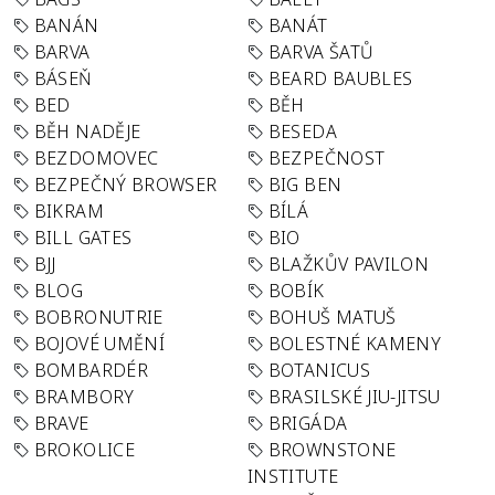
BANÁN
BANÁT
BARVA
BARVA ŠATŮ
BÁSEŇ
BEARD BAUBLES
BED
BĚH
BĚH NADĚJE
BESEDA
BEZDOMOVEC
BEZPEČNOST
BEZPEČNÝ BROWSER
BIG BEN
BIKRAM
BÍLÁ
BILL GATES
BIO
BJJ
BLAŽKŮV PAVILON
BLOG
BOBÍK
BOBRONUTRIE
BOHUŠ MATUŠ
BOJOVÉ UMĚNÍ
BOLESTNÉ KAMENY
BOMBARDÉR
BOTANICUS
BRAMBORY
BRASILSKÉ JIU-JITSU
BRAVE
BRIGÁDA
BROKOLICE
BROWNSTONE
INSTITUTE