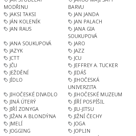
MODŘINU
BARVU
JAKSI TAKSI
JAN JANDA
JÁN KOLENÍK
JAN PALACH
JAN RAUS
JANA GIA
SOUKUPOVÁ
JANA SOUKUPOVÁ
JARO
JAZYK
JAZZ
JCTT
JCU
JČU
JEFFREY A. TUCKER
JEŽDĚNÍ
JIDÁŠ
JÍDLO
JIHOČESKÁ
UNIVERZITA
JIHOČESKÉ DIVADLO
JIHOČESKÉ MUZEUM
JINÁ ÚTERÝ
JÍŘÍ POSPÍŠIL
JIŘÍ ZONYGA
JIU-JITSU
JIŽAN A BLONDÝNA
JIŽNÍ ČECHY
JMELÍ
JOGA
JOGGING
JOPLIN