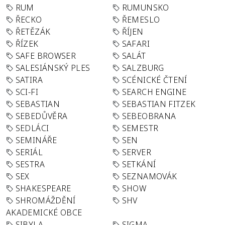
RUM
RUMUNSKO
ŘECKO
ŘEMESLO
ŘETĚZÁK
ŘÍJEN
ŘÍZEK
SAFARI
SAFE BROWSER
SALÁT
SALESIÁNSKÝ PLES
SALZBURG
SATIRA
SCÉNICKÉ ČTENÍ
SCI-FI
SEARCH ENGINE
SEBASTIAN
SEBASTIAN FITZEK
SEBEDŮVĚRA
SEBEOBRANA
SEDLÁCI
SEMESTR
SEMINÁŘE
SEN
SERIÁL
SERVER
SESTRA
SETKÁNÍ
SEX
SEZNAMOVÁK
SHAKESPEARE
SHOW
SHROMÁŽDĚNÍ
SHV
AKADEMICKÉ OBCE
SIBYLA
SIGMA