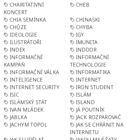
CHARITATIVNÍ
CHEB
KONCERT
CHIA SEMÍNKA
CHINASKI
CHŮZE
CHYBA
IDEOLOGIE
IGY
ILUSTRÁTOŘI
IMUNITA
INDEX
INDOOR
INFORMAČNÍ
INFORMAČNÍ
KAMPAŇ
TECHNOLOGIE
INFORMAČNÍ VÁLKA
INFORMATIKA
INTELIGENCE
INTERNET
INTERNET SECURITY
IRON STUDENT
ISIC
ISLÁM
ISLÁMSKÝ STÁT
ISLAND
IVAN MLÁDEK
JÁ POUTNÍK
JABLKA
JACK ROZPAROVAČ
JACHYM TOPOL
JAK SE CHRÁNIT NA
INTERNETU
JAK SI UDĚLAT
JAKOU MAJÍ ŠATY