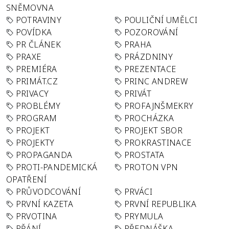
SNĚMOVNA
POTRAVINY
POULIČNÍ UMĚLCI
POVÍDKA
POZOROVÁNÍ
PR ČLÁNEK
PRAHA
PRAXE
PRÁZDNINY
PREMIÉRA
PREZENTACE
PRIMÁT.CZ
PRINC ANDREW
PRIVACY
PRIVÁT
PROBLÉMY
PROFAJNŠMEKRY
PROGRAM
PROCHÁZKA
PROJEKT
PROJEKT SBOR
PROJEKTY
PROKRASTINACE
PROPAGANDA
PROSTATA
PROTI-PANDEMICKÁ
PROTON VPN
OPATŘENÍ
PRŮVODCOVÁNÍ
PRVÁCI
PRVNÍ KAZETA
PRVNÍ REPUBLIKA
PRVOTINA
PRYMULA
PŘÁNÍ
PŘEDNÁŠKA