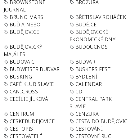
BROWNSTONE
BROŽURA
JOURNAL
BRUNO MARS
BŘETISLAV ROHÁČEK
BUĎ A NEBO
BUDĚJCE
BUDĚJOVICE
BUDĚJOVICKÉ
EKONOMICKÉ DNY
BUDĚJOVICKÝ
BUDOUCNOST
MAJÁLES
BUDOVA C
BUDVAR
BUDWEISER BUDVAR
BUSKERS FEST
BUSKING
BYDLENÍ
CAFÉ KLUB SLAVIE
CALENDAR
CANICROSS
CD
CECÍLIE JÍLKOVÁ
CENTRAL PARK
SLAVIE
CENTRUM
CENZURA
CESKEBUDEJOVICE
CESTA DO BUDĚJOVIC
CESTOPIS
CESTOVÁNÍ
CESTOVATELÉ
CESTOVNÍ RUCH