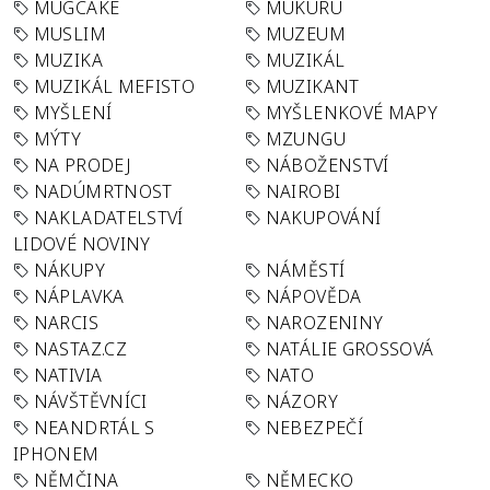
MUGCAKE
MUKURU
MUSLIM
MUZEUM
MUZIKA
MUZIKÁL
MUZIKÁL MEFISTO
MUZIKANT
MYŠLENÍ
MYŠLENKOVÉ MAPY
MÝTY
MZUNGU
NA PRODEJ
NÁBOŽENSTVÍ
NADÚMRTNOST
NAIROBI
NAKLADATELSTVÍ
NAKUPOVÁNÍ
LIDOVÉ NOVINY
NÁKUPY
NÁMĚSTÍ
NÁPLAVKA
NÁPOVĚDA
NARCIS
NAROZENINY
NASTAZ.CZ
NATÁLIE GROSSOVÁ
NATIVIA
NATO
NÁVŠTĚVNÍCI
NÁZORY
NEANDRTÁL S
NEBEZPEČÍ
IPHONEM
NĚMČINA
NĚMECKO