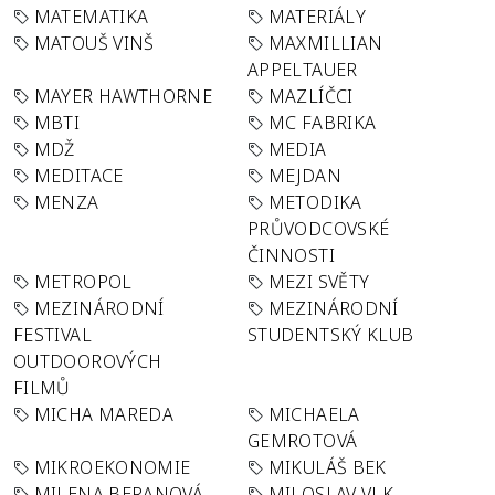
MATEMATIKA
MATERIÁLY
MATOUŠ VINŠ
MAXMILLIAN
APPELTAUER
MAYER HAWTHORNE
MAZLÍČCI
MBTI
MC FABRIKA
MDŽ
MEDIA
MEDITACE
MEJDAN
MENZA
METODIKA
PRŮVODCOVSKÉ
ČINNOSTI
METROPOL
MEZI SVĚTY
MEZINÁRODNÍ
MEZINÁRODNÍ
FESTIVAL
STUDENTSKÝ KLUB
OUTDOOROVÝCH
FILMŮ
MICHA MAREDA
MICHAELA
GEMROTOVÁ
MIKROEKONOMIE
MIKULÁŠ BEK
MILENA BERANOVÁ
MILOSLAV VLK