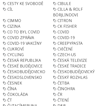
CESTY KE SVOBODĚ
CIBULE
CÍL
CILLA & ROLF
BÖRJLINDOVI
CIMMO
CITRON
CIZINA
CK FISHER
CO TO BYL COVID
COVID
COVID ZPRÁVA
COVID-19
COVID-19 VAKCÍNY
CREEPYPASTA
CUKROVÍ
CVIČENÍ
CYCLING
CZECH-US
ČESKÁ REPUBLIKA
ČESKÁ TELEVIZE
ČESKÉ BUDĚJOVICE
ČESKÉ TRADICE
ČESKOBUDĚJOVICKO
ČESKOBUDĚJOVICKÝ
ČESKOSLOVENSKO
ČESKÝ ROZHLAS
ČESNEK
ČETBA
ČÍNA
ČINOHRA
ČOKOLÁDA
ČR
ČT
ČTENÍ
ČUTACÍMERUNA
D&B