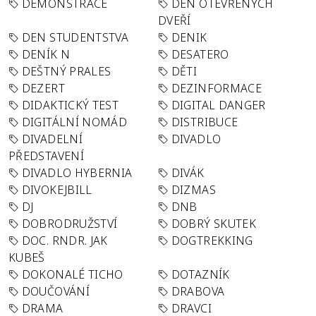
DEMONSTRACE
DEN OTEVŘENÝCH
DVEŘÍ
DEN STUDENTSTVA
DENIK
DENÍK N
DESATERO
DEŠTNÝ PRALES
DĚTI
DEZERT
DEZINFORMACE
DIDAKTICKÝ TEST
DIGITAL DANGER
DIGITÁLNÍ NOMÁD
DISTRIBUCE
DIVADELNÍ
DIVADLO
PŘEDSTAVENÍ
DIVADLO HYBERNIA
DIVÁK
DIVOKEJBILL
DIZMAS
DJ
DNB
DOBRODRUŽSTVÍ
DOBRÝ SKUTEK
DOC. RNDR. JAK
DOGTREKKING
KUBEŠ
DOKONALÉ TICHO
DOTAZNÍK
DOUČOVÁNÍ
DRABOVA
DRAMA
DRAVCI