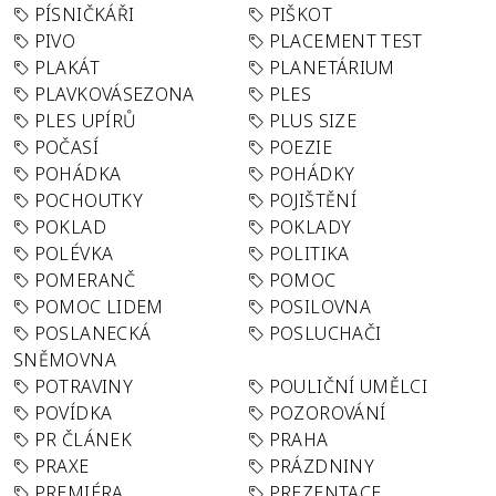
PÍSNIČKÁŘI
PIŠKOT
PIVO
PLACEMENT TEST
PLAKÁT
PLANETÁRIUM
PLAVKOVÁSEZONA
PLES
PLES UPÍRŮ
PLUS SIZE
POČASÍ
POEZIE
POHÁDKA
POHÁDKY
POCHOUTKY
POJIŠTĚNÍ
POKLAD
POKLADY
POLÉVKA
POLITIKA
POMERANČ
POMOC
POMOC LIDEM
POSILOVNA
POSLANECKÁ
POSLUCHAČI
SNĚMOVNA
POTRAVINY
POULIČNÍ UMĚLCI
POVÍDKA
POZOROVÁNÍ
PR ČLÁNEK
PRAHA
PRAXE
PRÁZDNINY
PREMIÉRA
PREZENTACE