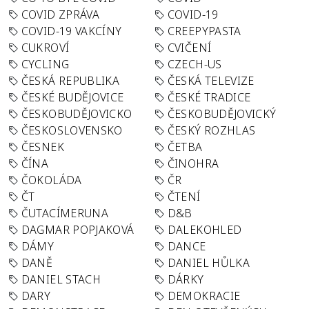
COVID ZPRÁVA
COVID-19
COVID-19 VAKCÍNY
CREEPYPASTA
CUKROVÍ
CVIČENÍ
CYCLING
CZECH-US
ČESKÁ REPUBLIKA
ČESKÁ TELEVIZE
ČESKÉ BUDĚJOVICE
ČESKÉ TRADICE
ČESKOBUDĚJOVICKO
ČESKOBUDĚJOVICKÝ
ČESKOSLOVENSKO
ČESKÝ ROZHLAS
ČESNEK
ČETBA
ČÍNA
ČINOHRA
ČOKOLÁDA
ČR
ČT
ČTENÍ
ČUTACÍMERUNA
D&B
DAGMAR POPJAKOVÁ
DALEKOHLED
DÁMY
DANCE
DANĚ
DANIEL HŮLKA
DANIEL STACH
DÁRKY
DARY
DEMOKRACIE