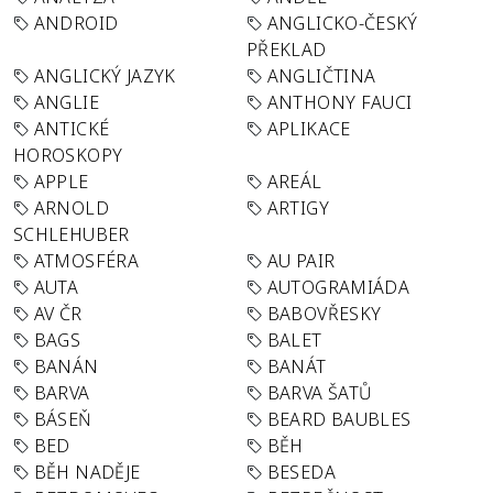
ANDROID
ANGLICKO-ČESKÝ
PŘEKLAD
ANGLICKÝ JAZYK
ANGLIČTINA
ANGLIE
ANTHONY FAUCI
ANTICKÉ
APLIKACE
HOROSKOPY
APPLE
AREÁL
ARNOLD
ARTIGY
SCHLEHUBER
ATMOSFÉRA
AU PAIR
AUTA
AUTOGRAMIÁDA
AV ČR
BABOVŘESKY
BAGS
BALET
BANÁN
BANÁT
BARVA
BARVA ŠATŮ
BÁSEŇ
BEARD BAUBLES
BED
BĚH
BĚH NADĚJE
BESEDA