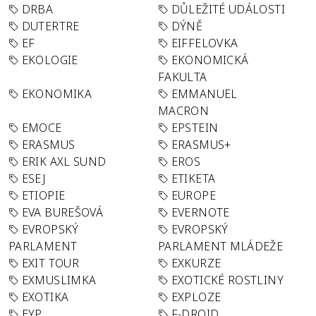
DRBA
DŮLEŽITÉ UDÁLOSTI
DUTERTRE
DÝNĚ
EF
EIFFELOVKA
EKOLOGIE
EKONOMICKÁ
FAKULTA
EKONOMIKA
EMMANUEL
MACRON
EMOCE
EPSTEIN
ERASMUS
ERASMUS+
ERIK AXL SUND
EROS
ESEJ
ETIKETA
ETIOPIE
EUROPE
EVA BUREŠOVÁ
EVERNOTE
EVROPSKÝ
EVROPSKÝ
PARLAMENT
PARLAMENT MLÁDEŽE
EXIT TOUR
EXKURZE
EXMUSLIMKA
EXOTICKÉ ROSTLINY
EXOTIKA
EXPLOZE
EYP
F-DROID