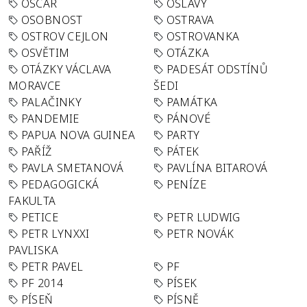
OSCAR
OSLAVY
OSOBNOST
OSTRAVA
OSTROV CEJLON
OSTROVANKA
OSVĚTIM
OTÁZKA
OTÁZKY VÁCLAVA
PADESÁT ODSTÍNŮ
MORAVCE
ŠEDI
PALAČINKY
PAMÁTKA
PANDEMIE
PÁNOVÉ
PAPUA NOVA GUINEA
PARTY
PAŘÍŽ
PÁTEK
PAVLA SMETANOVÁ
PAVLÍNA BITAROVÁ
PEDAGOGICKÁ
PENÍZE
FAKULTA
PETICE
PETR LUDWIG
PETR LYNXXI
PETR NOVÁK
PAVLISKA
PETR PAVEL
PF
PF 2014
PÍSEK
PÍSEŇ
PÍSNĚ