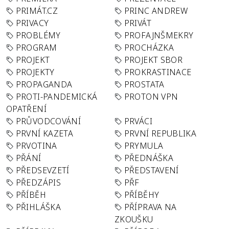
PRIMÁT.CZ
PRINC ANDREW
PRIVACY
PRIVÁT
PROBLÉMY
PROFAJNŠMEKRY
PROGRAM
PROCHÁZKA
PROJEKT
PROJEKT SBOR
PROJEKTY
PROKRASTINACE
PROPAGANDA
PROSTATA
PROTI-PANDEMICKÁ
PROTON VPN
OPATŘENÍ
PRŮVODCOVÁNÍ
PRVÁCI
PRVNÍ KAZETA
PRVNÍ REPUBLIKA
PRVOTINA
PRYMULA
PŘÁNÍ
PŘEDNÁŠKA
PŘEDSEVZETÍ
PŘEDSTAVENÍ
PŘEDZÁPIS
PŘF
PŘÍBĚH
PŘÍBĚHY
PŘIHLÁŠKA
PŘÍPRAVA NA
ZKOUŠKU