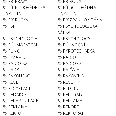
PŘÍPRAVY
PŘÍRODA
PŘÍRODOVĚDECKÁ
PŘÍRODOVĚDNÁ
FAKULTA
FAKULTA
PŘÍRUČKA
PŘÍZRAK LONDÝNA
PSI
PSYCHOLOGICKÁ
VÁLKA
PSYCHOLOGIE
PSYCHOLOGY
PŮLMARATON
PŮLNOČNÍ
PUNČ
PYROTECHNIKA
PYŽAMO
RADIO
RÁDIO K2
RADIOK2
RADY
RAJČATA
RAKOUSKO
RAKOVINA
RECEPT
RECEPTY
RECYKLACE
RED BULL
REDAKCE
REFORMY
REKAPITULACE
REKLAMA
REKLAMY
REKORD
REKTOR
REKTORÁT