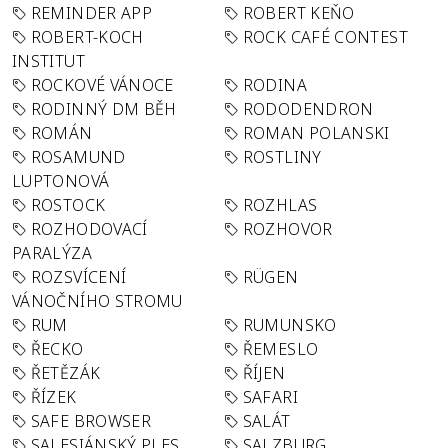
REMINDER APP
ROBERT KEŇO
ROBERT-KOCH
ROCK CAFÉ CONTEST
INSTITUT
ROCKOVÉ VÁNOCE
RODINA
RODINNÝ DM BĚH
RODODENDRON
ROMÁN
ROMAN POLANSKI
ROSAMUND
ROSTLINY
LUPTONOVÁ
ROSTOCK
ROZHLAS
ROZHODOVACÍ
ROZHOVOR
PARALÝZA
ROZSVÍCENÍ
RÜGEN
VÁNOČNÍHO STROMU
RUM
RUMUNSKO
ŘECKO
ŘEMESLO
ŘETĚZÁK
ŘÍJEN
ŘÍZEK
SAFARI
SAFE BROWSER
SALÁT
SALESIÁNSKÝ PLES
SALZBURG