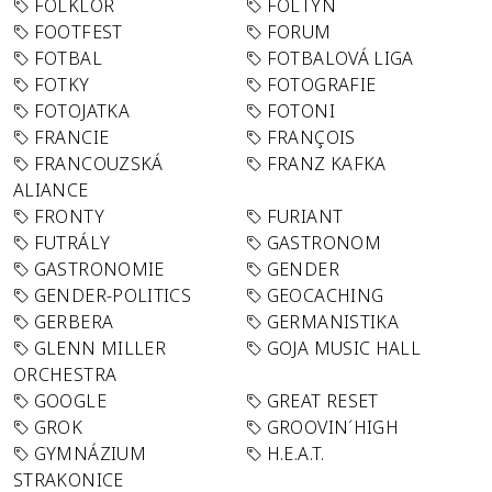
FOLKLÓR
FOLTYN
FOOTFEST
FORUM
FOTBAL
FOTBALOVÁ LIGA
FOTKY
FOTOGRAFIE
FOTOJATKA
FOTONI
FRANCIE
FRANÇOIS
FRANCOUZSKÁ
FRANZ KAFKA
ALIANCE
FRONTY
FURIANT
FUTRÁLY
GASTRONOM
GASTRONOMIE
GENDER
GENDER-POLITICS
GEOCACHING
GERBERA
GERMANISTIKA
GLENN MILLER
GOJA MUSIC HALL
ORCHESTRA
GOOGLE
GREAT RESET
GROK
GROOVIN´HIGH
GYMNÁZIUM
H.E.A.T.
STRAKONICE