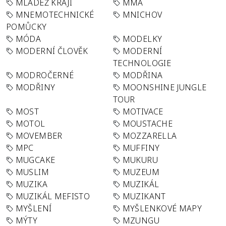
MLÁDEŽ KRAJI
MMA
MNEMOTECHNICKÉ
MNICHOV
POMŮCKY
MÓDA
MODELKY
MODERNÍ ČLOVĚK
MODERNÍ
TECHNOLOGIE
MODROČERNÉ
MODŘINA
MODŘINY
MOONSHINE JUNGLE
TOUR
MOST
MOTIVACE
MOTOL
MOUSTACHE
MOVEMBER
MOZZARELLA
MPC
MUFFINY
MUGCAKE
MUKURU
MUSLIM
MUZEUM
MUZIKA
MUZIKÁL
MUZIKÁL MEFISTO
MUZIKANT
MYŠLENÍ
MYŠLENKOVÉ MAPY
MÝTY
MZUNGU