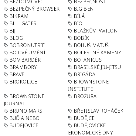
BEZDOMOVEC
BEZPEČNOST
BEZPEČNÝ BROWSER
BIG BEN
BIKRAM
BÍLÁ
BILL GATES
BIO
BJJ
BLAŽKŮV PAVILON
BLOG
BOBÍK
BOBRONUTRIE
BOHUŠ MATUŠ
BOJOVÉ UMĚNÍ
BOLESTNÉ KAMENY
BOMBARDÉR
BOTANICUS
BRAMBORY
BRASILSKÉ JIU-JITSU
BRAVE
BRIGÁDA
BROKOLICE
BROWNSTONE
INSTITUTE
BROWNSTONE
BROŽURA
JOURNAL
BRUNO MARS
BŘETISLAV ROHÁČEK
BUĎ A NEBO
BUDĚJCE
BUDĚJOVICE
BUDĚJOVICKÉ
EKONOMICKÉ DNY