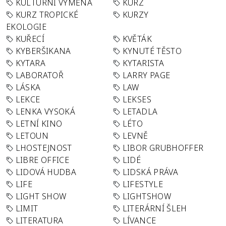
KULTURNÍ VÝMĚNA
KURZ
KURZ TROPICKÉ
KURZY
EKOLOGIE
KUŘECÍ
KVĚTÁK
KYBERŠIKANA
KYNUTÉ TĚSTO
KYTARA
KYTARISTA
LABORATOŘ
LARRY PAGE
LÁSKA
LAW
LEKCE
LEKSES
LENKA VYSOKÁ
LETADLA
LETNÍ KINO
LÉTO
LETOUN
LEVNĚ
LHOSTEJNOST
LIBOR GRUBHOFFER
LIBRE OFFICE
LIDÉ
LIDOVÁ HUDBA
LIDSKÁ PRÁVA
LIFE
LIFESTYLE
LIGHT SHOW
LIGHTSHOW
LIMIT
LITERÁRNÍ ŠLEH
LITERATURA
LÍVANCE