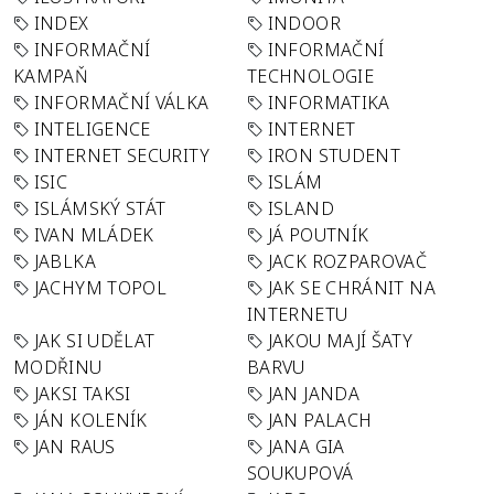
INDEX
INDOOR
INFORMAČNÍ
INFORMAČNÍ
KAMPAŇ
TECHNOLOGIE
INFORMAČNÍ VÁLKA
INFORMATIKA
INTELIGENCE
INTERNET
INTERNET SECURITY
IRON STUDENT
ISIC
ISLÁM
ISLÁMSKÝ STÁT
ISLAND
IVAN MLÁDEK
JÁ POUTNÍK
JABLKA
JACK ROZPAROVAČ
JACHYM TOPOL
JAK SE CHRÁNIT NA
INTERNETU
JAK SI UDĚLAT
JAKOU MAJÍ ŠATY
MODŘINU
BARVU
JAKSI TAKSI
JAN JANDA
JÁN KOLENÍK
JAN PALACH
JAN RAUS
JANA GIA
SOUKUPOVÁ