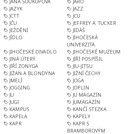
JANA SOUKUPOVÁ
JARO
JAZYK
JAZZ
JCTT
JCU
JČU
JEFFREY A. TUCKER
JEŽDĚNÍ
JIDÁŠ
JÍDLO
JIHOČESKÁ
UNIVERZITA
JIHOČESKÉ DIVADLO
JIHOČESKÉ MUZEUM
JINÁ ÚTERÝ
JÍŘÍ POSPÍŠIL
JIŘÍ ZONYGA
JIU-JITSU
JIŽAN A BLONDÝNA
JIŽNÍ ČECHY
JMELÍ
JOGA
JOGGING
JOPLIN
JU
JU MAGAZÍN
JUGI
JUMAGAZÍN
KAMPUS
KANČÍ STEZKA
KAPELA
KAPELY
KAPR
KAPR S
BRAMBOROVÝM