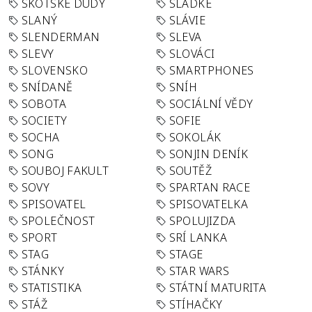
SKOTSKÉ DUDY
SLADKÉ
SLANÝ
SLÁVIE
SLENDERMAN
SLEVA
SLEVY
SLOVÁCI
SLOVENSKO
SMARTPHONES
SNÍDANĚ
SNÍH
SOBOTA
SOCIÁLNÍ VĚDY
SOCIETY
SOFIE
SOCHA
SOKOLÁK
SONG
SONJIN DENÍK
SOUBOJ FAKULT
SOUTĚŽ
SOVY
SPARTAN RACE
SPISOVATEL
SPISOVATELKA
SPOLEČNOST
SPOLUJIZDA
SPORT
SRÍ LANKA
STAG
STAGE
STÁNKY
STAR WARS
STATISTIKA
STÁTNÍ MATURITA
STÁŽ
STÍHAČKY