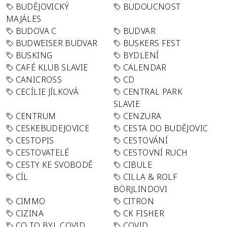
BUDĚJOVICKÝ
BUDOUCNOST
MAJÁLES
BUDOVA C
BUDVAR
BUDWEISER BUDVAR
BUSKERS FEST
BUSKING
BYDLENÍ
CAFÉ KLUB SLAVIE
CALENDAR
CANICROSS
CD
CECÍLIE JÍLKOVÁ
CENTRAL PARK
SLAVIE
CENTRUM
CENZURA
CESKEBUDEJOVICE
CESTA DO BUDĚJOVIC
CESTOPIS
CESTOVÁNÍ
CESTOVATELÉ
CESTOVNÍ RUCH
CESTY KE SVOBODĚ
CIBULE
CÍL
CILLA & ROLF
BÖRJLINDOVI
CIMMO
CITRON
CIZINA
CK FISHER
CO TO BYL COVID
COVID