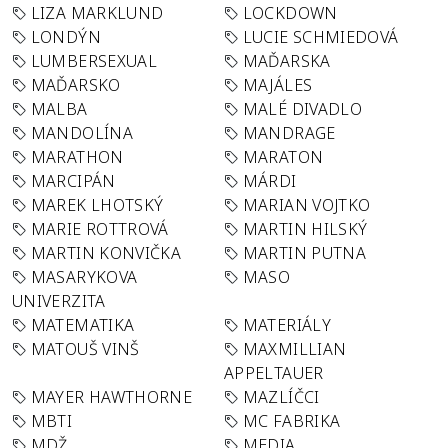
LIZA MARKLUND
LOCKDOWN
LONDÝN
LUCIE SCHMIEDOVÁ
LUMBERSEXUAL
MAĎARSKA
MAĎARSKO
MAJÁLES
MALBA
MALÉ DIVADLO
MANDOLÍNA
MANDRAGE
MARATHON
MARATON
MARCIPÁN
MÁRDI
MAREK LHOTSKÝ
MARIAN VOJTKO
MARIE ROTTROVÁ
MARTIN HILSKÝ
MARTIN KONVIČKA
MARTIN PUTNA
MASARYKOVA
MASO
UNIVERZITA
MATEMATIKA
MATERIÁLY
MATOUŠ VINŠ
MAXMILLIAN
APPELTAUER
MAYER HAWTHORNE
MAZLÍČCI
MBTI
MC FABRIKA
MDŽ
MEDIA