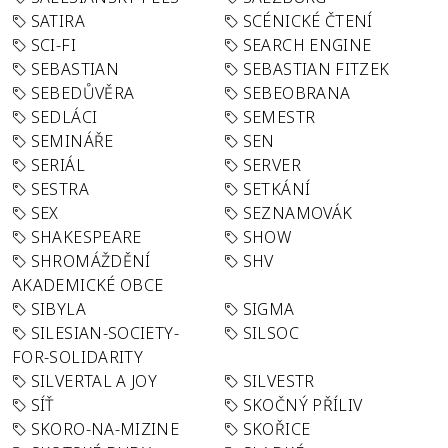
SATIRA
SCÉNICKÉ ČTENÍ
SCI-FI
SEARCH ENGINE
SEBASTIAN
SEBASTIAN FITZEK
SEBEDŮVĚRA
SEBEOBRANA
SEDLÁCI
SEMESTR
SEMINÁŘE
SEN
SERIÁL
SERVER
SESTRA
SETKÁNÍ
SEX
SEZNAMOVÁK
SHAKESPEARE
SHOW
SHROMÁŽDĚNÍ
SHV
AKADEMICKÉ OBCE
SIBYLA
SIGMA
SILESIAN-SOCIETY-
SILSOC
FOR-SOLIDARITY
SILVERTAL A JOY
SILVESTR
SÍŤ
SKOČNÝ PŘÍLIV
SKORO-NA-MIZINE
SKOŘICE