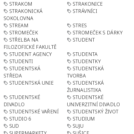
STRAKOM
STRAKONICE
STRAKONICKÁ
STRÁVNÍCI
SOKOLOVNA
STREAM
STRES
STROMEČEK
STROMEČEK S DÁRKY
STŘELBA NA
STUDENT
FILOZOFICKÉ FAKULTĚ
STUDENT AGENCY
STUDENTA
STUDENTI
STUDENTKY
STUDENTSKÁ
STUDENTSKÁ
STŘEDA
TVORBA
STUDENTSKÁ UNIE
STUDENTSKÁ
ŽURNALISTIKA
STUDENTSKÉ
STUDENTSKÉ
DIVADLO
UNIVERZITNÍ DIVADLO
STUDENTSKÉ VAŘENÍ
STUDENTSKÝ ŽIVOT
STUDIO 6
STUDIUM
SUD
SUJU
SUPERMARKETY
SUŠICE