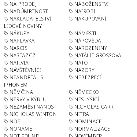
NA PRODEJ
NÁBOŽENSTVÍ
NADÚMRTNOST
NAIROBI
NAKLADATELSTVÍ
NAKUPOVÁNÍ
LIDOVÉ NOVINY
NÁKUPY
NÁMĚSTÍ
NÁPLAVKA
NÁPOVĚDA
NARCIS
NAROZENINY
NASTAZ.CZ
NATÁLIE GROSSOVÁ
NATIVIA
NATO
NÁVŠTĚVNÍCI
NÁZORY
NEANDRTÁL S
NEBEZPEČÍ
IPHONEM
NĚMČINA
NĚMECKO
NERVY V KÝBLU
NESLYŠÍCÍ
NEZAMĚSTNANOST
NICHOLAS CARR
NICHOLAS WINTON
NITRA
NOE
NOMINACE
NONAME
NORMALIZACE
NOT FOUND
NOVEMBER