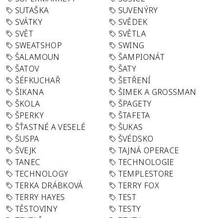
SUTAŠKA
SUVENÝRY
SVÁTKY
SVĚDEK
SVĚT
SVĚTLA
SWEATSHOP
SWING
ŠALAMOUN
ŠAMPIONÁT
ŠATOV
ŠATY
ŠÉFKUCHAŘ
ŠETŘENÍ
ŠIKANA
ŠIMEK A GROSSMAN
ŠKOLA
ŠPAGETY
ŠPERKY
ŠTAFETA
ŠŤASTNÉ A VESELÉ
ŠUKAS
ŠUSPA
ŠVÉDSKO
ŠVEJK
TAJNÁ OPERACE
TANEC
TECHNOLOGIE
TECHNOLOGY
TEMPLESTORE
TERKA DRÁBKOVÁ
TERRY FOX
TERRY HAYES
TEST
TĚSTOVINY
TESTY