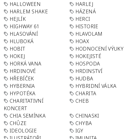
HALLOWEEN
HARLEJ
HARLEM SHAKE
HÁZENÁ
HEJLÍK
HERCI
HIGHWAY 61
HISTORIE
HLASOVÁNÍ
HLAVOLAM
HLUBOKÁ
HOAX
HOBIT
HODNOCENÍ VÝUKY
HOKEJ
HOKEJISTÉ
HORKÁ VANA
HOSPODA
HRDINOVÉ
HRDINSTVÍ
HŘEBÍČEK
HUDBA
HYBERNIA
HYBRIDNÍ VÁLKA
HYPOTÉKA
CHARITA
CHARITATIVNÍ
CHEB
KONCERT
CHIA SEMÍNKA
CHINASKI
CHŮZE
CHYBA
IDEOLOGIE
IGY
ILUSTRÁTOŘI
IMUNITA