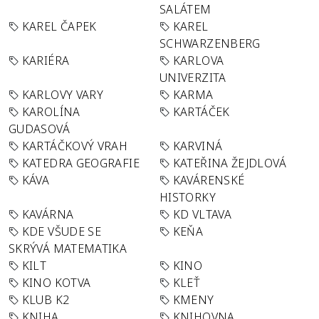
SALÁTEM
KAREL ČAPEK
KAREL
SCHWARZENBERG
KARIÉRA
KARLOVA
UNIVERZITA
KARLOVY VARY
KARMA
KAROLÍNA
KARTÁČEK
GUDASOVÁ
KARTÁČKOVÝ VRAH
KARVINÁ
KATEDRA GEOGRAFIE
KATEŘINA ŽEJDLOVÁ
KÁVA
KAVÁRENSKÉ
HISTORKY
KAVÁRNA
KD VLTAVA
KDE VŠUDE SE
KEŇA
SKRÝVÁ MATEMATIKA
KILT
KINO
KINO KOTVA
KLEŤ
KLUB K2
KMENY
KNIHA
KNIHOVNA