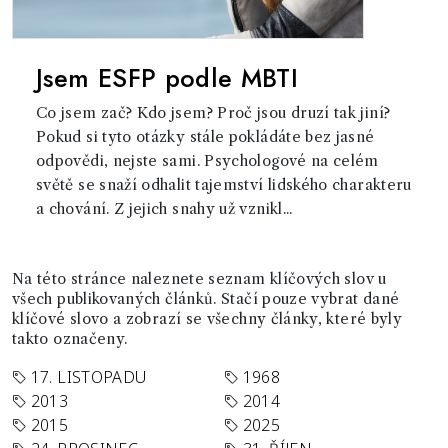
Jsem ESFP podle MBTI
Co jsem zač? Kdo jsem? Proč jsou druzí tak jiní?
Pokud si tyto otázky stále pokládáte bez jasné
odpovědi, nejste sami. Psychologové na celém
světě se snaží odhalit tajemství lidského charakteru
a chování. Z jejich snahy už vznikl...
Na této stránce naleznete seznam klíčových slov u
všech publikovaných článků. Stačí pouze vybrat dané
klíčové slovo a zobrazí se všechny články, které byly
takto označeny.
17. LISTOPADU
1968
2013
2014
2015
2025