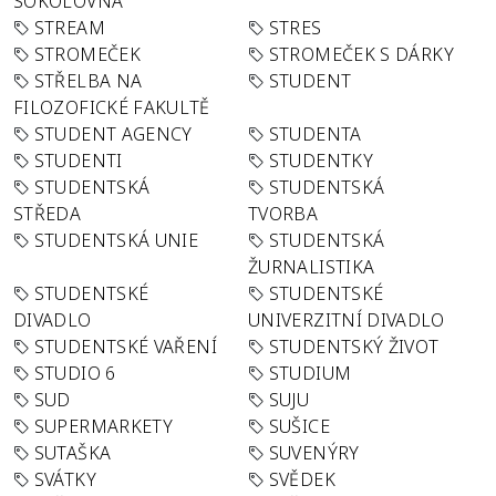
SOKOLOVNA
STREAM
STRES
STROMEČEK
STROMEČEK S DÁRKY
STŘELBA NA
STUDENT
FILOZOFICKÉ FAKULTĚ
STUDENT AGENCY
STUDENTA
STUDENTI
STUDENTKY
STUDENTSKÁ
STUDENTSKÁ
STŘEDA
TVORBA
STUDENTSKÁ UNIE
STUDENTSKÁ
ŽURNALISTIKA
STUDENTSKÉ
STUDENTSKÉ
DIVADLO
UNIVERZITNÍ DIVADLO
STUDENTSKÉ VAŘENÍ
STUDENTSKÝ ŽIVOT
STUDIO 6
STUDIUM
SUD
SUJU
SUPERMARKETY
SUŠICE
SUTAŠKA
SUVENÝRY
SVÁTKY
SVĚDEK