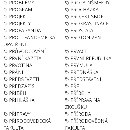
PROBLÉMY
PROFAJNŠMEKRY
PROGRAM
PROCHÁZKA
PROJEKT
PROJEKT SBOR
PROJEKTY
PROKRASTINACE
PROPAGANDA
PROSTATA
PROTI-PANDEMICKÁ
PROTON VPN
OPATŘENÍ
PRŮVODCOVÁNÍ
PRVÁCI
PRVNÍ KAZETA
PRVNÍ REPUBLIKA
PRVOTINA
PRYMULA
PŘÁNÍ
PŘEDNÁŠKA
PŘEDSEVZETÍ
PŘEDSTAVENÍ
PŘEDZÁPIS
PŘF
PŘÍBĚH
PŘÍBĚHY
PŘIHLÁŠKA
PŘÍPRAVA NA
ZKOUŠKU
PŘÍPRAVY
PŘÍRODA
PŘÍRODOVĚDECKÁ
PŘÍRODOVĚDNÁ
FAKULTA
FAKULTA