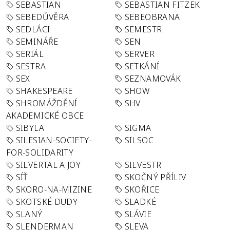
SEBASTIAN
SEBASTIAN FITZEK
SEBEDŮVĚRA
SEBEOBRANA
SEDLÁCI
SEMESTR
SEMINÁŘE
SEN
SERIÁL
SERVER
SESTRA
SETKÁNÍ
SEX
SEZNAMOVÁK
SHAKESPEARE
SHOW
SHROMÁŽDĚNÍ
SHV
AKADEMICKÉ OBCE
SIBYLA
SIGMA
SILESIAN-SOCIETY-
SILSOC
FOR-SOLIDARITY
SILVERTAL A JOY
SILVESTR
SÍŤ
SKOČNÝ PŘÍLIV
SKORO-NA-MIZINE
SKOŘICE
SKOTSKÉ DUDY
SLADKÉ
SLANÝ
SLÁVIE
SLENDERMAN
SLEVA