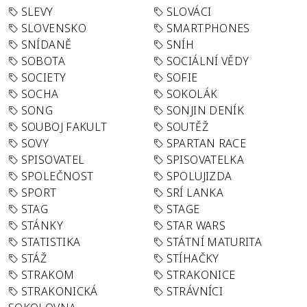
SLEVY
SLOVÁCI
SLOVENSKO
SMARTPHONES
SNÍDANĚ
SNÍH
SOBOTA
SOCIÁLNÍ VĚDY
SOCIETY
SOFIE
SOCHA
SOKOLÁK
SONG
SONJIN DENÍK
SOUBOJ FAKULT
SOUTĚŽ
SOVY
SPARTAN RACE
SPISOVATEL
SPISOVATELKA
SPOLEČNOST
SPOLUJIZDA
SPORT
SRÍ LANKA
STAG
STAGE
STÁNKY
STAR WARS
STATISTIKA
STÁTNÍ MATURITA
STÁŽ
STÍHAČKY
STRAKOM
STRAKONICE
STRAKONICKÁ
STRÁVNÍCI