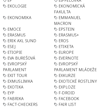
EF
EIFFELOVKA
EKOLOGIE
EKONOMICKÁ
FAKULTA
EKONOMIKA
EMMANUEL
MACRON
EMOCE
EPSTEIN
ERASMUS
ERASMUS+
ERIK AXL SUND
EROS
ESEJ
ETIKETA
ETIOPIE
EUROPE
EVA BUREŠOVÁ
EVERNOTE
EVROPSKÝ
EVROPSKÝ
PARLAMENT
PARLAMENT MLÁDEŽE
EXIT TOUR
EXKURZE
EXMUSLIMKA
EXOTICKÉ ROSTLINY
EXOTIKA
EXPLOZE
EYP
F-DROID
FABRIKA
FACEBOOK
FACT-CHECKERS
FAIR LIST