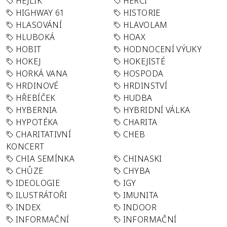
HEJLÍK
HERCI
HIGHWAY 61
HISTORIE
HLASOVÁNÍ
HLAVOLAM
HLUBOKÁ
HOAX
HOBIT
HODNOCENÍ VÝUKY
HOKEJ
HOKEJISTÉ
HORKÁ VANA
HOSPODA
HRDINOVÉ
HRDINSTVÍ
HŘEBÍČEK
HUDBA
HYBERNIA
HYBRIDNÍ VÁLKA
HYPOTÉKA
CHARITA
CHARITATIVNÍ
CHEB
KONCERT
CHIA SEMÍNKA
CHINASKI
CHŮZE
CHYBA
IDEOLOGIE
IGY
ILUSTRÁTOŘI
IMUNITA
INDEX
INDOOR
INFORMAČNÍ
INFORMAČNÍ