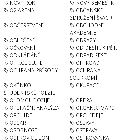
NOVÝ ROK
NOVÝ SEMESTR
O2 ARENA
OBČANSKÉ
SDRUŽENÍ ŠVAGR
OBČERSTVENÍ
OBCHODNÍ
AKADEMIE
OBLEČENÍ
OBRAZY
OČKOVÁNÍ
OD DESÍTI K PĚTI
ODKLÁDÁNÍ
ODPAD FEST
OFFICE SUITE
OFFROAD
OCHRANA PŘÍRODY
OCHRANA
SOUKROMÍ
OKÉNKO
OKUPACE
STUDENTSKÉ POEZIE
OLOMOUC OŽIJE
OPERA
OPERAČNÍ ANALÝZA
ORGANIC MAPS
ORCHIDEJ
ORCHIDEJE
OSCAR
OSLAVY
OSOBNOST
OSTRAVA
OSTROV CEJLON
OSTROVANKA