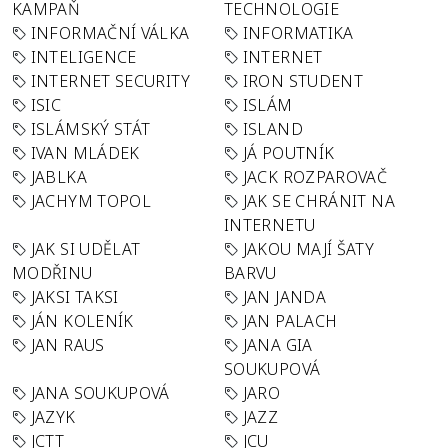
KAMPAŇ
TECHNOLOGIE
INFORMAČNÍ VÁLKA
INFORMATIKA
INTELIGENCE
INTERNET
INTERNET SECURITY
IRON STUDENT
ISIC
ISLÁM
ISLÁMSKÝ STÁT
ISLAND
IVAN MLÁDEK
JÁ POUTNÍK
JABLKA
JACK ROZPAROVAČ
JACHYM TOPOL
JAK SE CHRÁNIT NA
INTERNETU
JAK SI UDĚLAT
JAKOU MAJÍ ŠATY
MODŘINU
BARVU
JAKSI TAKSI
JAN JANDA
JÁN KOLENÍK
JAN PALACH
JAN RAUS
JANA GIA
SOUKUPOVÁ
JANA SOUKUPOVÁ
JARO
JAZYK
JAZZ
JCTT
JCU