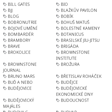
BILL GATES
BIO
BJJ
BLAŽKŮV PAVILON
BLOG
BOBÍK
BOBRONUTRIE
BOHUŠ MATUŠ
BOJOVÉ UMĚNÍ
BOLESTNÉ KAMENY
BOMBARDÉR
BOTANICUS
BRAMBORY
BRASILSKÉ JIU-JITSU
BRAVE
BRIGÁDA
BROKOLICE
BROWNSTONE
INSTITUTE
BROWNSTONE
BROŽURA
JOURNAL
BRUNO MARS
BŘETISLAV ROHÁČEK
BUĎ A NEBO
BUDĚJCE
BUDĚJOVICE
BUDĚJOVICKÉ
EKONOMICKÉ DNY
BUDĚJOVICKÝ
BUDOUCNOST
MAJÁLES