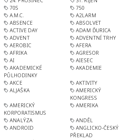
24. PROSINEC
31. ŘÍJEN
70S
750
A.M.C.
A2LARM
ABSENCE
ABSOLVET
ACTIVE DAY
ADAM ĎURICA
ADVENT
ADVENTNÍ TRHY
AEROBIC
AFERA
AFRIKA
AGRESOR
AI
AIESEC
AKADEMICKÉ
AKADEMIE
PŮLHODINKY
AKCE
AKTIVITY
ALJAŠKA
AMERICKÝ
KONGRESS
AMERICKÝ
AMERIKA
KORPORATISMUS
ANALÝZA
ANDĚL
ANDROID
ANGLICKO-ČESKÝ
PŘEKLAD