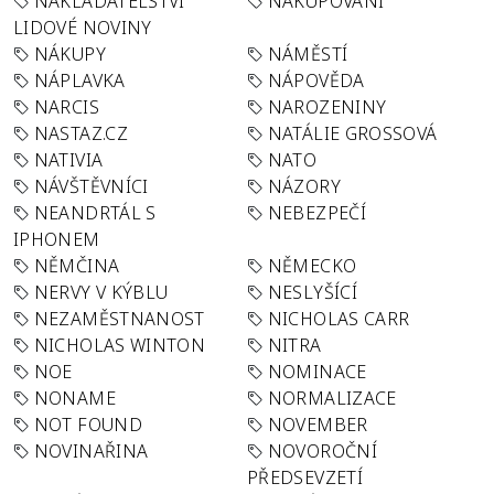
NAKLADATELSTVÍ
NAKUPOVÁNÍ
LIDOVÉ NOVINY
NÁKUPY
NÁMĚSTÍ
NÁPLAVKA
NÁPOVĚDA
NARCIS
NAROZENINY
NASTAZ.CZ
NATÁLIE GROSSOVÁ
NATIVIA
NATO
NÁVŠTĚVNÍCI
NÁZORY
NEANDRTÁL S
NEBEZPEČÍ
IPHONEM
NĚMČINA
NĚMECKO
NERVY V KÝBLU
NESLYŠÍCÍ
NEZAMĚSTNANOST
NICHOLAS CARR
NICHOLAS WINTON
NITRA
NOE
NOMINACE
NONAME
NORMALIZACE
NOT FOUND
NOVEMBER
NOVINAŘINA
NOVOROČNÍ
PŘEDSEVZETÍ