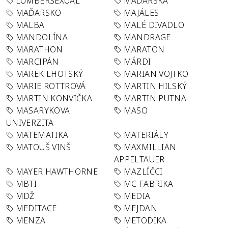
LUMBERSEXUAL
MAĎARSKA
MAĎARSKO
MAJÁLES
MALBA
MALÉ DIVADLO
MANDOLÍNA
MANDRAGE
MARATHON
MARATON
MARCIPÁN
MÁRDI
MAREK LHOTSKÝ
MARIAN VOJTKO
MARIE ROTTROVÁ
MARTIN HILSKÝ
MARTIN KONVIČKA
MARTIN PUTNA
MASARYKOVA
MASO
UNIVERZITA
MATEMATIKA
MATERIÁLY
MATOUŠ VINŠ
MAXMILLIAN
APPELTAUER
MAYER HAWTHORNE
MAZLÍČCI
MBTI
MC FABRIKA
MDŽ
MEDIA
MEDITACE
MEJDAN
MENZA
METODIKA