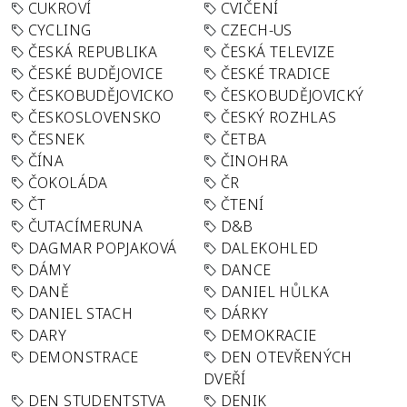
CUKROVÍ
CVIČENÍ
CYCLING
CZECH-US
ČESKÁ REPUBLIKA
ČESKÁ TELEVIZE
ČESKÉ BUDĚJOVICE
ČESKÉ TRADICE
ČESKOBUDĚJOVICKO
ČESKOBUDĚJOVICKÝ
ČESKOSLOVENSKO
ČESKÝ ROZHLAS
ČESNEK
ČETBA
ČÍNA
ČINOHRA
ČOKOLÁDA
ČR
ČT
ČTENÍ
ČUTACÍMERUNA
D&B
DAGMAR POPJAKOVÁ
DALEKOHLED
DÁMY
DANCE
DANĚ
DANIEL HŮLKA
DANIEL STACH
DÁRKY
DARY
DEMOKRACIE
DEMONSTRACE
DEN OTEVŘENÝCH
DVEŘÍ
DEN STUDENTSTVA
DENIK