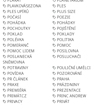
PLAKÁT
PLANETÁRIUM
PLAVKOVÁSEZONA
PLES
PLES UPÍRŮ
PLUS SIZE
POČASÍ
POEZIE
POHÁDKA
POHÁDKY
POCHOUTKY
POJIŠTĚNÍ
POKLAD
POKLADY
POLÉVKA
POLITIKA
POMERANČ
POMOC
POMOC LIDEM
POSILOVNA
POSLANECKÁ
POSLUCHAČI
SNĚMOVNA
POTRAVINY
POULIČNÍ UMĚLCI
POVÍDKA
POZOROVÁNÍ
PR ČLÁNEK
PRAHA
PRAXE
PRÁZDNINY
PREMIÉRA
PREZENTACE
PRIMÁT.CZ
PRINC ANDREW
PRIVACY
PRIVÁT