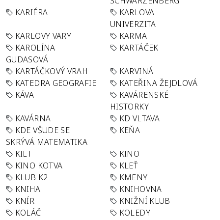
SCHWARZENBERG
KARIÉRA
KARLOVA
UNIVERZITA
KARLOVY VARY
KARMA
KAROLÍNA
KARTÁČEK
GUDASOVÁ
KARTÁČKOVÝ VRAH
KARVINÁ
KATEDRA GEOGRAFIE
KATEŘINA ŽEJDLOVÁ
KÁVA
KAVÁRENSKÉ
HISTORKY
KAVÁRNA
KD VLTAVA
KDE VŠUDE SE
KEŇA
SKRÝVÁ MATEMATIKA
KILT
KINO
KINO KOTVA
KLEŤ
KLUB K2
KMENY
KNIHA
KNIHOVNA
KNÍR
KNIŽNÍ KLUB
KOLÁČ
KOLEDY