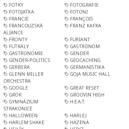
FOTKY
FOTOGRAFIE
FOTOJATKA
FOTONI
FRANCIE
FRANÇOIS
FRANCOUZSKÁ
FRANZ KAFKA
ALIANCE
FRONTY
FURIANT
FUTRÁLY
GASTRONOM
GASTRONOMIE
GENDER
GENDER-POLITICS
GEOCACHING
GERBERA
GERMANISTIKA
GLENN MILLER
GOJA MUSIC HALL
ORCHESTRA
GOOGLE
GREAT RESET
GROK
GROOVIN´HIGH
GYMNÁZIUM
H.E.A.T.
STRAKONICE
HALLOWEEN
HARLEJ
HARLEM SHAKE
HÁZENÁ