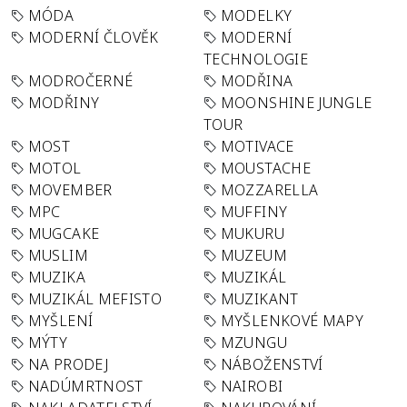
MÓDA
MODELKY
MODERNÍ ČLOVĚK
MODERNÍ
TECHNOLOGIE
MODROČERNÉ
MODŘINA
MODŘINY
MOONSHINE JUNGLE
TOUR
MOST
MOTIVACE
MOTOL
MOUSTACHE
MOVEMBER
MOZZARELLA
MPC
MUFFINY
MUGCAKE
MUKURU
MUSLIM
MUZEUM
MUZIKA
MUZIKÁL
MUZIKÁL MEFISTO
MUZIKANT
MYŠLENÍ
MYŠLENKOVÉ MAPY
MÝTY
MZUNGU
NA PRODEJ
NÁBOŽENSTVÍ
NADÚMRTNOST
NAIROBI