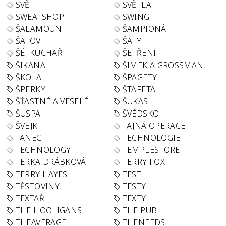
SVĚT
SVĚTLA
SWEATSHOP
SWING
ŠALAMOUN
ŠAMPIONÁT
ŠATOV
ŠATY
ŠÉFKUCHAŘ
ŠETŘENÍ
ŠIKANA
ŠIMEK A GROSSMAN
ŠKOLA
ŠPAGETY
ŠPERKY
ŠTAFETA
ŠŤASTNÉ A VESELÉ
ŠUKAS
ŠUSPA
ŠVÉDSKO
ŠVEJK
TAJNÁ OPERACE
TANEC
TECHNOLOGIE
TECHNOLOGY
TEMPLESTORE
TERKA DRÁBKOVÁ
TERRY FOX
TERRY HAYES
TEST
TĚSTOVINY
TESTY
TEXTAŘ
TEXTY
THE HOOLIGANS
THE PUB
THEAVERAGE
THENEEDS