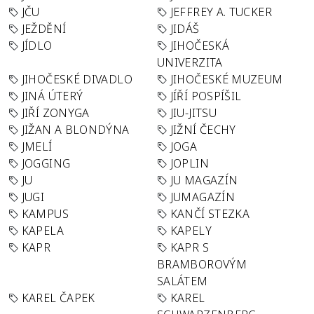
JČU
JEFFREY A. TUCKER
JEŽDĚNÍ
JIDÁŠ
JÍDLO
JIHOČESKÁ
UNIVERZITA
JIHOČESKÉ DIVADLO
JIHOČESKÉ MUZEUM
JINÁ ÚTERÝ
JÍŘÍ POSPÍŠIL
JIŘÍ ZONYGA
JIU-JITSU
JIŽAN A BLONDÝNA
JIŽNÍ ČECHY
JMELÍ
JOGA
JOGGING
JOPLIN
JU
JU MAGAZÍN
JUGI
JUMAGAZÍN
KAMPUS
KANČÍ STEZKA
KAPELA
KAPELY
KAPR
KAPR S
BRAMBOROVÝM
SALÁTEM
KAREL ČAPEK
KAREL