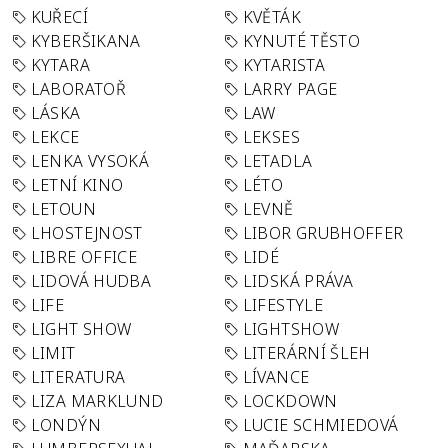
KUŘECÍ
KVĚTÁK
KYBERŠIKANA
KYNUTÉ TĚSTO
KYTARA
KYTARISTA
LABORATOŘ
LARRY PAGE
LÁSKA
LAW
LEKCE
LEKSES
LENKA VYSOKÁ
LETADLA
LETNÍ KINO
LÉTO
LETOUN
LEVNĚ
LHOSTEJNOST
LIBOR GRUBHOFFER
LIBRE OFFICE
LIDÉ
LIDOVÁ HUDBA
LIDSKÁ PRÁVA
LIFE
LIFESTYLE
LIGHT SHOW
LIGHTSHOW
LIMIT
LITERÁRNÍ ŠLEH
LITERATURA
LÍVANCE
LIZA MARKLUND
LOCKDOWN
LONDÝN
LUCIE SCHMIEDOVÁ