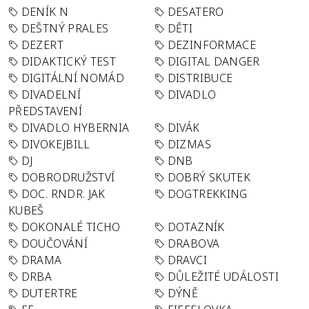
DENÍK N
DESATERO
DEŠTNÝ PRALES
DĚTI
DEZERT
DEZINFORMACE
DIDAKTICKÝ TEST
DIGITAL DANGER
DIGITÁLNÍ NOMÁD
DISTRIBUCE
DIVADELNÍ
DIVADLO
PŘEDSTAVENÍ
DIVADLO HYBERNIA
DIVÁK
DIVOKEJBILL
DIZMAS
DJ
DNB
DOBRODRUŽSTVÍ
DOBRÝ SKUTEK
DOC. RNDR. JAK
DOGTREKKING
KUBEŠ
DOKONALÉ TICHO
DOTAZNÍK
DOUČOVÁNÍ
DRABOVA
DRAMA
DRAVCI
DRBA
DŮLEŽITÉ UDÁLOSTI
DUTERTRE
DÝNĚ