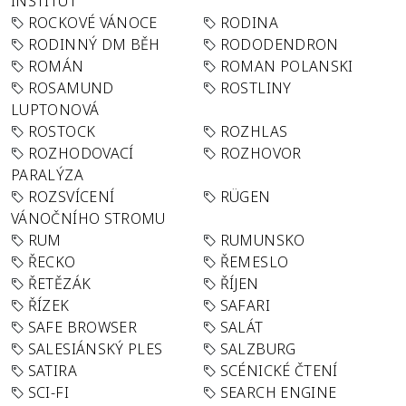
INSTITUT
ROCKOVÉ VÁNOCE
RODINA
RODINNÝ DM BĚH
RODODENDRON
ROMÁN
ROMAN POLANSKI
ROSAMUND
ROSTLINY
LUPTONOVÁ
ROSTOCK
ROZHLAS
ROZHODOVACÍ
ROZHOVOR
PARALÝZA
ROZSVÍCENÍ
RÜGEN
VÁNOČNÍHO STROMU
RUM
RUMUNSKO
ŘECKO
ŘEMESLO
ŘETĚZÁK
ŘÍJEN
ŘÍZEK
SAFARI
SAFE BROWSER
SALÁT
SALESIÁNSKÝ PLES
SALZBURG
SATIRA
SCÉNICKÉ ČTENÍ
SCI-FI
SEARCH ENGINE