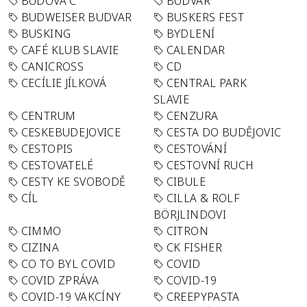
BUDOVA C
BUDVAR
BUDWEISER BUDVAR
BUSKERS FEST
BUSKING
BYDLENÍ
CAFÉ KLUB SLAVIE
CALENDAR
CANICROSS
CD
CECÍLIE JÍLKOVÁ
CENTRAL PARK
SLAVIE
CENTRUM
CENZURA
CESKEBUDEJOVICE
CESTA DO BUDĚJOVIC
CESTOPIS
CESTOVÁNÍ
CESTOVATELÉ
CESTOVNÍ RUCH
CESTY KE SVOBODĚ
CIBULE
CÍL
CILLA & ROLF
BÖRJLINDOVI
CIMMO
CITRON
CIZINA
CK FISHER
CO TO BYL COVID
COVID
COVID ZPRÁVA
COVID-19
COVID-19 VAKCÍNY
CREEPYPASTA