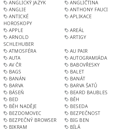
ANGLICKÝ JAZYK
ANGLIČTINA
ANGLIE
ANTHONY FAUCI
ANTICKÉ
APLIKACE
HOROSKOPY
APPLE
AREÁL
ARNOLD
ARTIGY
SCHLEHUBER
ATMOSFÉRA
AU PAIR
AUTA
AUTOGRAMIÁDA
AV ČR
BABOVŘESKY
BAGS
BALET
BANÁN
BANÁT
BARVA
BARVA ŠATŮ
BÁSEŇ
BEARD BAUBLES
BED
BĚH
BĚH NADĚJE
BESEDA
BEZDOMOVEC
BEZPEČNOST
BEZPEČNÝ BROWSER
BIG BEN
BIKRAM
BÍLÁ