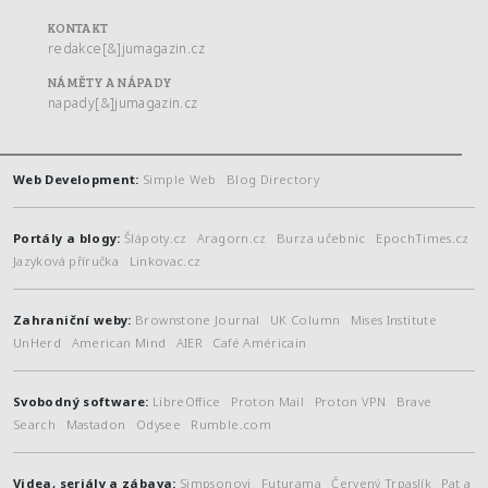
KONTAKT
redakce[&]jumagazin.cz
NÁMĚTY A NÁPADY
napady[&]jumagazin.cz
Web Development:
Simple Web
Blog Directory
Portály a blogy:
Šlápoty.cz
Aragorn.cz
Burza učebnic
EpochTimes.cz
Jazyková příručka
Linkovac.cz
Zahraniční weby:
Brownstone Journal
UK Column
Mises Institute
UnHerd
American Mind
AIER
Café Américain
Svobodný software:
LibreOffice
Proton Mail
Proton VPN
Brave
Search
Mastadon
Odysee
Rumble.com
Videa, seriály a zábava:
Simpsonovi
Futurama
Červený Trpaslík
Pat a