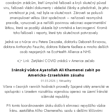
covidovým zrádcům, kteří úmyslně falšovali a kryli skutečný původ
viru, falšovali vládní dokumenty i vědecké články a předstírali, že jeho
smrtelnost je jiná, než byla ve skutečnosti. Zároveň se pokusili
zmanipulovat velkou část společnosti – nařizovali nesmyslná
pravidla, vynucovali je a nařídili povinnou vakcinaci experimentální
látkou, která se později ukázala být smrtelná a karcinogenní. Kromě
toho falšovali i reporty, které tyto skutečnosti potvrzovaly.
Jedná se o tvůrce viru Petera Daszaka, doktorku Deborah Birxovou,
doktora Anthonyho Fauciho, doktora Roberta Kadlece a mnoho dalších
osob napojených na EcoHealth Alliance a NHS.
👉 Link:
Zatýkání COVID zrádců v Americe začalo
Iránský vůdce Ayatollah Ali Khamenei zabit po
Americko-Izraelském zásahu
01.03.2026 |
Aktuality
Včera v časných ranních hodinách provedly Spojené státy americké ve
spolupráci s Izraelem rozsáhlou vojenskou operaci na území Íránské
islámské republiky.
Při tomto koordinovaném útoku došlo k eliminaci nejvyššího vůdce
Íránu, ajatolláha Alího Chameneího, spolu s dalšími klíčovými