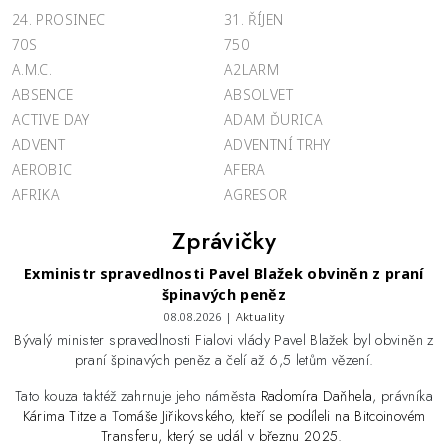
24. PROSINEC
31. ŘÍJEN
70S
750
A.M.C.
A2LARM
ABSENCE
ABSOLVET
ACTIVE DAY
ADAM ĎURICA
ADVENT
ADVENTNÍ TRHY
AEROBIC
AFERA
AFRIKA
AGRESOR
Zprávičky
Exministr spravedlnosti Pavel Blažek obviněn z praní
špinavých peněz
08.08.2026 |
Aktuality
Bývalý minister spravedlnosti Fialovi vlády Pavel Blažek byl obviněn z
praní špinavých peněz a čelí až 6,5 letům vězení.
Tato kouza taktéž zahrnuje jeho náměsta
Radomíra Daňhela
, právníka
Kárima Titze
a T
omáše Jiřikovského, kteří se podíleli na Bitcoinovém
Transferu, který se udál v březnu 2025.