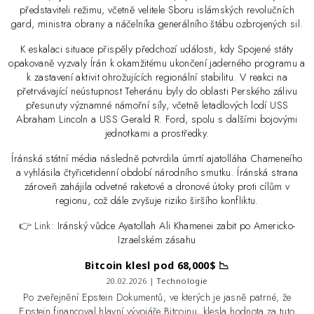
představiteli režimu, včetně velitele Sboru islámských revolučních
gard, ministra obrany a náčelníka generálního štábu ozbrojených sil.
K eskalaci situace přispěly předchozí události, kdy Spojené státy
opakovaně vyzvaly Írán k okamžitému ukončení jaderného programu a
k zastavení aktivit ohrožujících regionální stabilitu. V reakci na
přetrvávající neústupnost Teheránu byly do oblasti Perského zálivu
přesunuty významné námořní síly, včetně letadlových lodí USS
Abraham Lincoln a USS Gerald R. Ford, spolu s dalšími bojovými
jednotkami a prostředky.
Íránská státní média následně potvrdila úmrtí ajatolláha Chameneího
a vyhlásila čtyřicetidenní období národního smutku. Íránská strana
zároveň zahájila odvetné raketové a dronové útoky proti cílům v
regionu, což dále zvyšuje riziko širšího konfliktu.
👉 Link:
Iránský vůdce Ayatollah Ali Khamenei zabit po Americko-
Izraelském zásahu
Bitcoin klesl pod 68,000$ 📉
20.02.2026 |
Technologie
Po zveřejnění Epstein Dokumentů, ve kterých je jasně patrné, že
Epstein financoval hlavní vývojáře Bitcoinu, klesla hodnota za tuto