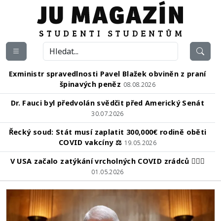
Exministr spravedlnosti Pavel Blažek obviněn z praní
špinavých peněz
08.08.2026
Dr. Fauci byl předvolán svědčit před Americký Senát
30.07.2026
Řecký soud: Stát musí zaplatit 300,000€ rodině oběti
COVID vakcíny ⚖️
19.05.2026
V USA začalo zatýkání vrcholných COVID zrádců 👮🏻‍♂️
01.05.2026