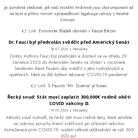
Je úsměvné sledovat, jak naši morální hrdinové jsou zkorumpovaní až
na kost a přímo ministr spravedlnosti legelizuje výnosy z trestné
činnosti.
👉 Link:
Exminister Blažek obviněn v Kauze Bitcoin
Dr. Fauci byl předvolán svědčit před Americký Senát
30.07.2026 |
Aktuality
Doktor Anthony Fauci byl předvolán a dostavil se ve středu 29.
července 2026 do Americkém Senátu na slyšení s iniciované
Senátorem Rand Paulem aby svědčil o jeho rozhodnutích a
opatřeních, které se děli během takzvané 'COVID-19 pandemie'.
👉 Link:
S Faucim 'Mr. Science' je konec
Řecký soud: Stát musí zaplatit 300,000€ rodině oběti
COVID vakcíny ⚖️
19.05.2026 |
Aktuality
Aténský soud rozhodl, že řecký stát musí rodině ženy, která zemřela
na vzácnou poruchu krevní srážlivosti po očkování vakcínou
AstraZeneca proti COVID-19, vyplatit celkové odškodnění ve výši 300
000 eur.