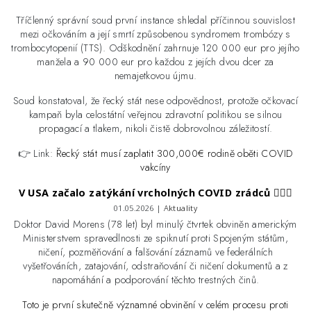
Tříčlenný správní soud první instance shledal příčinnou souvislost
mezi očkováním a její smrtí způsobenou syndromem trombózy s
trombocytopenií (TTS). Odškodnění zahrnuje 120 000 eur pro jejího
manžela a 90 000 eur pro každou z jejích dvou dcer za
nemajetkovou újmu.
Soud konstatoval, že řecký stát nese odpovědnost, protože očkovací
kampaň byla celostátní veřejnou zdravotní politikou se silnou
propagací a tlakem, nikoli čistě dobrovolnou záležitostí.
👉 Link:
Řecký stát musí zaplatit 300,000€ rodině oběti COVID
vakcíny
V USA začalo zatýkání vrcholných COVID zrádců 👮🏻‍♂️
01.05.2026 |
Aktuality
Doktor David Morens (78 let) byl minulý čtvrtek obviněn americkým
Ministerstvem spravedlnosti ze spiknutí proti Spojeným státům,
ničení, pozměňování a falšování záznamů ve federálních
vyšetřováních, zatajování, odstraňování či ničení dokumentů a z
napomáhání a podporování těchto trestných činů.
Toto je první skutečně významné obvinění v celém procesu proti