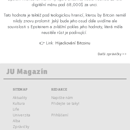
digitální měnu pod 68,000$ za unci.
Tato hodnota je taktéž pod teologickou hranicí, kterou by Bitcoin neměl
nikdy znovu prolomit. Jaký bude jeho osud dále uvidíme ale
souvislosti s Epsteinem a zvláštní pokles jeho hodnoty, která měla
neustále růst je podivující.
👉 Link:
Hijackování Bitcoinu
Další zprávičky >>
SITEMAP
REDAKCE
Aktuality
Napište nám
Kultura
Přidejte se taky!
Life
Univerzita
Přihlášení
Alba
Zprávičky