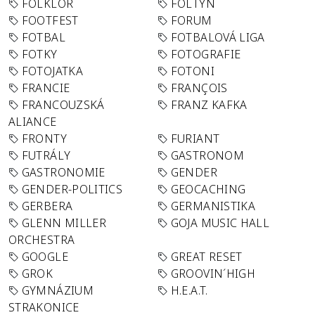
FOLKLÓR
FOLTYN
FOOTFEST
FORUM
FOTBAL
FOTBALOVÁ LIGA
FOTKY
FOTOGRAFIE
FOTOJATKA
FOTONI
FRANCIE
FRANÇOIS
FRANCOUZSKÁ
FRANZ KAFKA
ALIANCE
FRONTY
FURIANT
FUTRÁLY
GASTRONOM
GASTRONOMIE
GENDER
GENDER-POLITICS
GEOCACHING
GERBERA
GERMANISTIKA
GLENN MILLER
GOJA MUSIC HALL
ORCHESTRA
GOOGLE
GREAT RESET
GROK
GROOVIN´HIGH
GYMNÁZIUM
H.E.A.T.
STRAKONICE