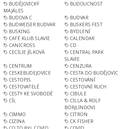
BUDĚJOVICKÝ
BUDOUCNOST
MAJÁLES
BUDOVA C
BUDVAR
BUDWEISER BUDVAR
BUSKERS FEST
BUSKING
BYDLENÍ
CAFÉ KLUB SLAVIE
CALENDAR
CANICROSS
CD
CECÍLIE JÍLKOVÁ
CENTRAL PARK
SLAVIE
CENTRUM
CENZURA
CESKEBUDEJOVICE
CESTA DO BUDĚJOVIC
CESTOPIS
CESTOVÁNÍ
CESTOVATELÉ
CESTOVNÍ RUCH
CESTY KE SVOBODĚ
CIBULE
CÍL
CILLA & ROLF
BÖRJLINDOVI
CIMMO
CITRON
CIZINA
CK FISHER
CO TO BYL COVID
COVID