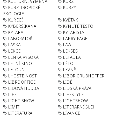
KULTURNÍ VÝMĚNA
KURZ
KURZ TROPICKÉ
KURZY
EKOLOGIE
KUŘECÍ
KVĚTÁK
KYBERŠIKANA
KYNUTÉ TĚSTO
KYTARA
KYTARISTA
LABORATOŘ
LARRY PAGE
LÁSKA
LAW
LEKCE
LEKSES
LENKA VYSOKÁ
LETADLA
LETNÍ KINO
LÉTO
LETOUN
LEVNĚ
LHOSTEJNOST
LIBOR GRUBHOFFER
LIBRE OFFICE
LIDÉ
LIDOVÁ HUDBA
LIDSKÁ PRÁVA
LIFE
LIFESTYLE
LIGHT SHOW
LIGHTSHOW
LIMIT
LITERÁRNÍ ŠLEH
LITERATURA
LÍVANCE