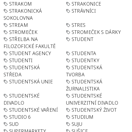
STRAKOM
STRAKONICE
STRAKONICKÁ
STRÁVNÍCI
SOKOLOVNA
STREAM
STRES
STROMEČEK
STROMEČEK S DÁRKY
STŘELBA NA
STUDENT
FILOZOFICKÉ FAKULTĚ
STUDENT AGENCY
STUDENTA
STUDENTI
STUDENTKY
STUDENTSKÁ
STUDENTSKÁ
STŘEDA
TVORBA
STUDENTSKÁ UNIE
STUDENTSKÁ
ŽURNALISTIKA
STUDENTSKÉ
STUDENTSKÉ
DIVADLO
UNIVERZITNÍ DIVADLO
STUDENTSKÉ VAŘENÍ
STUDENTSKÝ ŽIVOT
STUDIO 6
STUDIUM
SUD
SUJU
SUPERMARKETY
SUŠICE