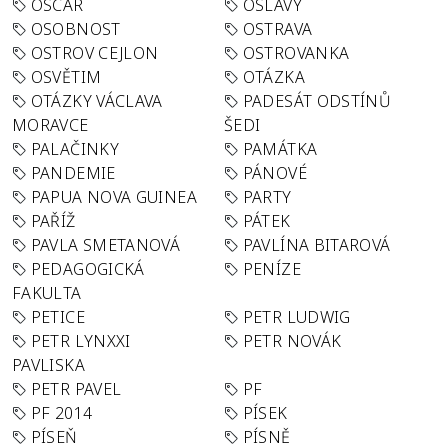
OSCAR
OSLAVY
OSOBNOST
OSTRAVA
OSTROV CEJLON
OSTROVANKA
OSVĚTIM
OTÁZKA
OTÁZKY VÁCLAVA
PADESÁT ODSTÍNŮ
MORAVCE
ŠEDI
PALAČINKY
PAMÁTKA
PANDEMIE
PÁNOVÉ
PAPUA NOVA GUINEA
PARTY
PAŘÍŽ
PÁTEK
PAVLA SMETANOVÁ
PAVLÍNA BITAROVÁ
PEDAGOGICKÁ
PENÍZE
FAKULTA
PETICE
PETR LUDWIG
PETR LYNXXI
PETR NOVÁK
PAVLISKA
PETR PAVEL
PF
PF 2014
PÍSEK
PÍSEŇ
PÍSNĚ