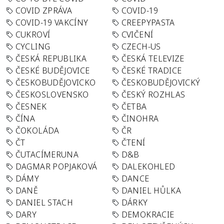
COVID ZPRÁVA
COVID-19
COVID-19 VAKCÍNY
CREEPYPASTA
CUKROVÍ
CVIČENÍ
CYCLING
CZECH-US
ČESKÁ REPUBLIKA
ČESKÁ TELEVIZE
ČESKÉ BUDĚJOVICE
ČESKÉ TRADICE
ČESKOBUDĚJOVICKO
ČESKOBUDĚJOVICKÝ
ČESKOSLOVENSKO
ČESKÝ ROZHLAS
ČESNEK
ČETBA
ČÍNA
ČINOHRA
ČOKOLÁDA
ČR
ČT
ČTENÍ
ČUTACÍMERUNA
D&B
DAGMAR POPJAKOVÁ
DALEKOHLED
DÁMY
DANCE
DANĚ
DANIEL HŮLKA
DANIEL STACH
DÁRKY
DARY
DEMOKRACIE