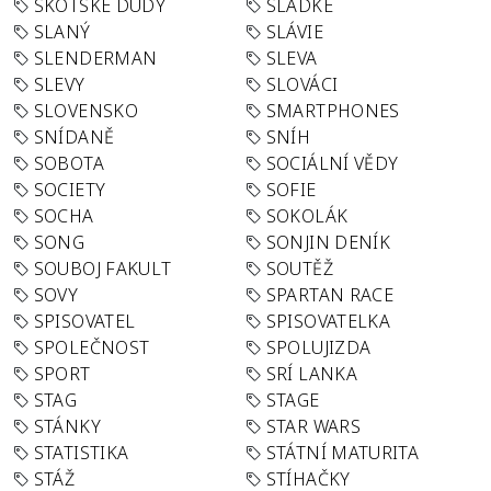
SKOTSKÉ DUDY
SLADKÉ
SLANÝ
SLÁVIE
SLENDERMAN
SLEVA
SLEVY
SLOVÁCI
SLOVENSKO
SMARTPHONES
SNÍDANĚ
SNÍH
SOBOTA
SOCIÁLNÍ VĚDY
SOCIETY
SOFIE
SOCHA
SOKOLÁK
SONG
SONJIN DENÍK
SOUBOJ FAKULT
SOUTĚŽ
SOVY
SPARTAN RACE
SPISOVATEL
SPISOVATELKA
SPOLEČNOST
SPOLUJIZDA
SPORT
SRÍ LANKA
STAG
STAGE
STÁNKY
STAR WARS
STATISTIKA
STÁTNÍ MATURITA
STÁŽ
STÍHAČKY