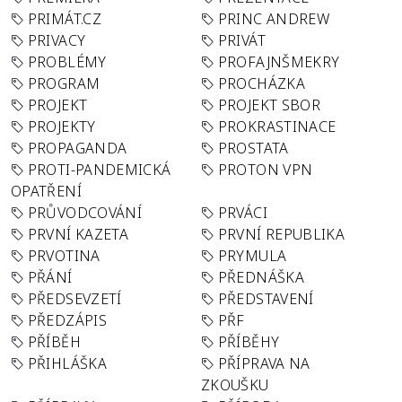
PRIMÁT.CZ
PRINC ANDREW
PRIVACY
PRIVÁT
PROBLÉMY
PROFAJNŠMEKRY
PROGRAM
PROCHÁZKA
PROJEKT
PROJEKT SBOR
PROJEKTY
PROKRASTINACE
PROPAGANDA
PROSTATA
PROTI-PANDEMICKÁ
PROTON VPN
OPATŘENÍ
PRŮVODCOVÁNÍ
PRVÁCI
PRVNÍ KAZETA
PRVNÍ REPUBLIKA
PRVOTINA
PRYMULA
PŘÁNÍ
PŘEDNÁŠKA
PŘEDSEVZETÍ
PŘEDSTAVENÍ
PŘEDZÁPIS
PŘF
PŘÍBĚH
PŘÍBĚHY
PŘIHLÁŠKA
PŘÍPRAVA NA
ZKOUŠKU