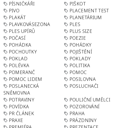
PÍSNIČKÁŘI
PIŠKOT
PIVO
PLACEMENT TEST
PLAKÁT
PLANETÁRIUM
PLAVKOVÁSEZONA
PLES
PLES UPÍRŮ
PLUS SIZE
POČASÍ
POEZIE
POHÁDKA
POHÁDKY
POCHOUTKY
POJIŠTĚNÍ
POKLAD
POKLADY
POLÉVKA
POLITIKA
POMERANČ
POMOC
POMOC LIDEM
POSILOVNA
POSLANECKÁ
POSLUCHAČI
SNĚMOVNA
POTRAVINY
POULIČNÍ UMĚLCI
POVÍDKA
POZOROVÁNÍ
PR ČLÁNEK
PRAHA
PRAXE
PRÁZDNINY
PREMIÉRA
PREZENTACE