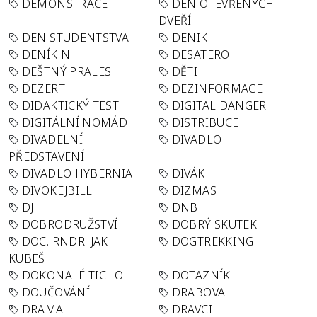
DEMONSTRACE
DEN OTEVŘENÝCH
DVEŘÍ
DEN STUDENTSTVA
DENIK
DENÍK N
DESATERO
DEŠTNÝ PRALES
DĚTI
DEZERT
DEZINFORMACE
DIDAKTICKÝ TEST
DIGITAL DANGER
DIGITÁLNÍ NOMÁD
DISTRIBUCE
DIVADELNÍ
DIVADLO
PŘEDSTAVENÍ
DIVADLO HYBERNIA
DIVÁK
DIVOKEJBILL
DIZMAS
DJ
DNB
DOBRODRUŽSTVÍ
DOBRÝ SKUTEK
DOC. RNDR. JAK
DOGTREKKING
KUBEŠ
DOKONALÉ TICHO
DOTAZNÍK
DOUČOVÁNÍ
DRABOVA
DRAMA
DRAVCI