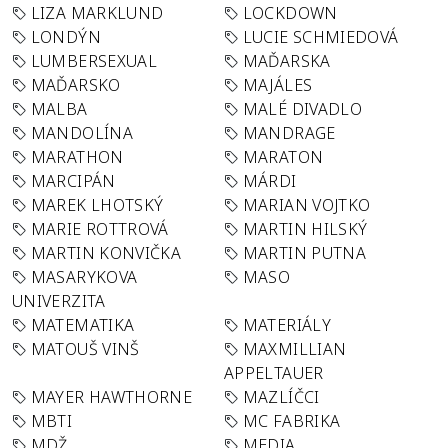
LIZA MARKLUND
LOCKDOWN
LONDÝN
LUCIE SCHMIEDOVÁ
LUMBERSEXUAL
MAĎARSKA
MAĎARSKO
MAJÁLES
MALBA
MALÉ DIVADLO
MANDOLÍNA
MANDRAGE
MARATHON
MARATON
MARCIPÁN
MÁRDI
MAREK LHOTSKÝ
MARIAN VOJTKO
MARIE ROTTROVÁ
MARTIN HILSKÝ
MARTIN KONVIČKA
MARTIN PUTNA
MASARYKOVA
MASO
UNIVERZITA
MATEMATIKA
MATERIÁLY
MATOUŠ VINŠ
MAXMILLIAN
APPELTAUER
MAYER HAWTHORNE
MAZLÍČCI
MBTI
MC FABRIKA
MDŽ
MEDIA