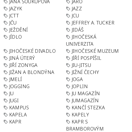
JANA SOUKUPOVÁ
JARO
JAZYK
JAZZ
JCTT
JCU
JČU
JEFFREY A. TUCKER
JEŽDĚNÍ
JIDÁŠ
JÍDLO
JIHOČESKÁ
UNIVERZITA
JIHOČESKÉ DIVADLO
JIHOČESKÉ MUZEUM
JINÁ ÚTERÝ
JÍŘÍ POSPÍŠIL
JIŘÍ ZONYGA
JIU-JITSU
JIŽAN A BLONDÝNA
JIŽNÍ ČECHY
JMELÍ
JOGA
JOGGING
JOPLIN
JU
JU MAGAZÍN
JUGI
JUMAGAZÍN
KAMPUS
KANČÍ STEZKA
KAPELA
KAPELY
KAPR
KAPR S
BRAMBOROVÝM