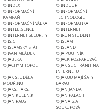
INDEX
INDOOR
INFORMAČNÍ
INFORMAČNÍ
KAMPAŇ
TECHNOLOGIE
INFORMAČNÍ VÁLKA
INFORMATIKA
INTELIGENCE
INTERNET
INTERNET SECURITY
IRON STUDENT
ISIC
ISLÁM
ISLÁMSKÝ STÁT
ISLAND
IVAN MLÁDEK
JÁ POUTNÍK
JABLKA
JACK ROZPAROVAČ
JACHYM TOPOL
JAK SE CHRÁNIT NA
INTERNETU
JAK SI UDĚLAT
JAKOU MAJÍ ŠATY
MODŘINU
BARVU
JAKSI TAKSI
JAN JANDA
JÁN KOLENÍK
JAN PALACH
JAN RAUS
JANA GIA
SOUKUPOVÁ