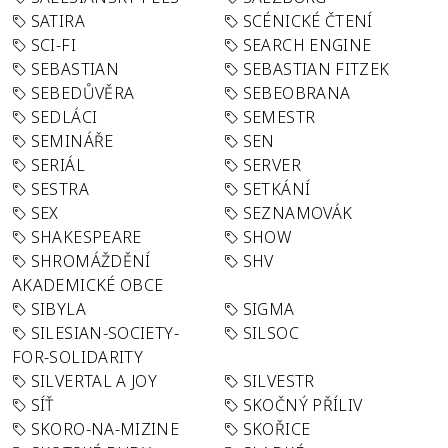
SATIRA
SCÉNICKÉ ČTENÍ
SCI-FI
SEARCH ENGINE
SEBASTIAN
SEBASTIAN FITZEK
SEBEDŮVĚRA
SEBEOBRANA
SEDLÁCI
SEMESTR
SEMINÁŘE
SEN
SERIÁL
SERVER
SESTRA
SETKÁNÍ
SEX
SEZNAMOVÁK
SHAKESPEARE
SHOW
SHROMÁŽDĚNÍ
SHV
AKADEMICKÉ OBCE
SIBYLA
SIGMA
SILESIAN-SOCIETY-
SILSOC
FOR-SOLIDARITY
SILVERTAL A JOY
SILVESTR
SÍŤ
SKOČNÝ PŘÍLIV
SKORO-NA-MIZINE
SKOŘICE