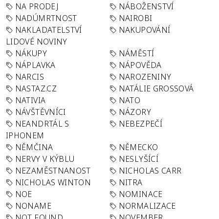
NA PRODEJ
NÁBOŽENSTVÍ
NADÚMRTNOST
NAIROBI
NAKLADATELSTVÍ
NAKUPOVÁNÍ
LIDOVÉ NOVINY
NÁKUPY
NÁMĚSTÍ
NÁPLAVKA
NÁPOVĚDA
NARCIS
NAROZENINY
NASTAZ.CZ
NATÁLIE GROSSOVÁ
NATIVIA
NATO
NÁVŠTĚVNÍCI
NÁZORY
NEANDRTÁL S
NEBEZPEČÍ
IPHONEM
NĚMČINA
NĚMECKO
NERVY V KÝBLU
NESLYŠÍCÍ
NEZAMĚSTNANOST
NICHOLAS CARR
NICHOLAS WINTON
NITRA
NOE
NOMINACE
NONAME
NORMALIZACE
NOT FOUND
NOVEMBER