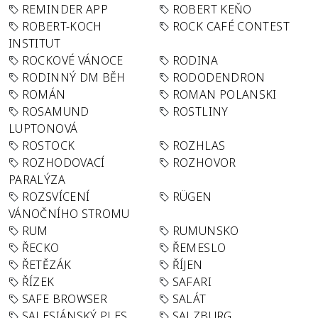
REMINDER APP
ROBERT KEŇO
ROBERT-KOCH
ROCK CAFÉ CONTEST
INSTITUT
ROCKOVÉ VÁNOCE
RODINA
RODINNÝ DM BĚH
RODODENDRON
ROMÁN
ROMAN POLANSKI
ROSAMUND
ROSTLINY
LUPTONOVÁ
ROSTOCK
ROZHLAS
ROZHODOVACÍ
ROZHOVOR
PARALÝZA
ROZSVÍCENÍ
RÜGEN
VÁNOČNÍHO STROMU
RUM
RUMUNSKO
ŘECKO
ŘEMESLO
ŘETĚZÁK
ŘÍJEN
ŘÍZEK
SAFARI
SAFE BROWSER
SALÁT
SALESIÁNSKÝ PLES
SALZBURG