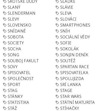
SKOTSKÉ DUDY
SLADKÉ
SLANÝ
SLÁVIE
SLENDERMAN
SLEVA
SLEVY
SLOVÁCI
SLOVENSKO
SMARTPHONES
SNÍDANĚ
SNÍH
SOBOTA
SOCIÁLNÍ VĚDY
SOCIETY
SOFIE
SOCHA
SOKOLÁK
SONG
SONJIN DENÍK
SOUBOJ FAKULT
SOUTĚŽ
SOVY
SPARTAN RACE
SPISOVATEL
SPISOVATELKA
SPOLEČNOST
SPOLUJIZDA
SPORT
SRÍ LANKA
STAG
STAGE
STÁNKY
STAR WARS
STATISTIKA
STÁTNÍ MATURITA
STÁŽ
STÍHAČKY