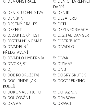
DEMONSTRACE
DEN OTEVŘENÝCH
DVEŘÍ
DEN STUDENTSTVA
DENIK
DENÍK N
DESATERO
DEŠTNÝ PRALES
DĚTI
DEZERT
DEZINFORMACE
DIDAKTICKÝ TEST
DIGITAL DANGER
DIGITÁLNÍ NOMÁD
DISTRIBUCE
DIVADELNÍ
DIVADLO
PŘEDSTAVENÍ
DIVADLO HYBERNIA
DIVÁK
DIVOKEJBILL
DIZMAS
DJ
DNB
DOBRODRUŽSTVÍ
DOBRÝ SKUTEK
DOC. RNDR. JAK
DOGTREKKING
KUBEŠ
DOKONALÉ TICHO
DOTAZNÍK
DOUČOVÁNÍ
DRABOVA
DRAMA
DRAVCI