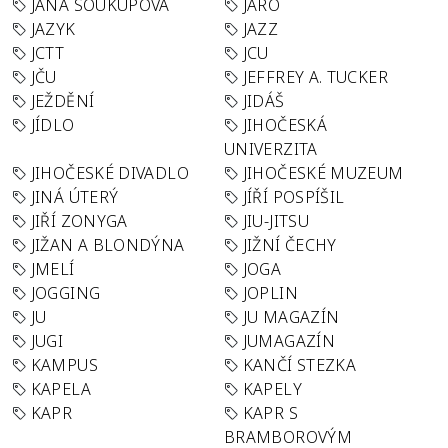
JANA SOUKUPOVÁ
JARO
JAZYK
JAZZ
JCTT
JCU
JČU
JEFFREY A. TUCKER
JEŽDĚNÍ
JIDÁŠ
JÍDLO
JIHOČESKÁ
UNIVERZITA
JIHOČESKÉ DIVADLO
JIHOČESKÉ MUZEUM
JINÁ ÚTERÝ
JÍŘÍ POSPÍŠIL
JIŘÍ ZONYGA
JIU-JITSU
JIŽAN A BLONDÝNA
JIŽNÍ ČECHY
JMELÍ
JOGA
JOGGING
JOPLIN
JU
JU MAGAZÍN
JUGI
JUMAGAZÍN
KAMPUS
KANČÍ STEZKA
KAPELA
KAPELY
KAPR
KAPR S
BRAMBOROVÝM