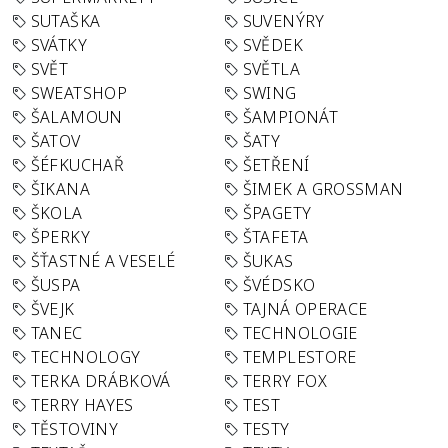
SUTAŠKA
SUVENÝRY
SVÁTKY
SVĚDEK
SVĚT
SVĚTLA
SWEATSHOP
SWING
ŠALAMOUN
ŠAMPIONÁT
ŠATOV
ŠATY
ŠÉFKUCHAŘ
ŠETŘENÍ
ŠIKANA
ŠIMEK A GROSSMAN
ŠKOLA
ŠPAGETY
ŠPERKY
ŠTAFETA
ŠŤASTNÉ A VESELÉ
ŠUKAS
ŠUSPA
ŠVÉDSKO
ŠVEJK
TAJNÁ OPERACE
TANEC
TECHNOLOGIE
TECHNOLOGY
TEMPLESTORE
TERKA DRÁBKOVÁ
TERRY FOX
TERRY HAYES
TEST
TĚSTOVINY
TESTY