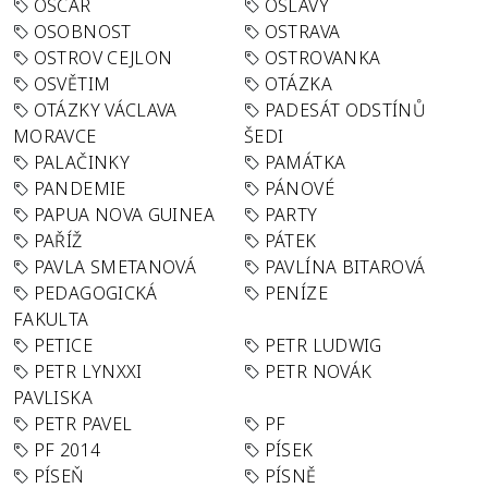
OSCAR
OSLAVY
OSOBNOST
OSTRAVA
OSTROV CEJLON
OSTROVANKA
OSVĚTIM
OTÁZKA
OTÁZKY VÁCLAVA
PADESÁT ODSTÍNŮ
MORAVCE
ŠEDI
PALAČINKY
PAMÁTKA
PANDEMIE
PÁNOVÉ
PAPUA NOVA GUINEA
PARTY
PAŘÍŽ
PÁTEK
PAVLA SMETANOVÁ
PAVLÍNA BITAROVÁ
PEDAGOGICKÁ
PENÍZE
FAKULTA
PETICE
PETR LUDWIG
PETR LYNXXI
PETR NOVÁK
PAVLISKA
PETR PAVEL
PF
PF 2014
PÍSEK
PÍSEŇ
PÍSNĚ