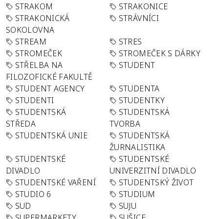
STRAKOM
STRAKONICE
STRAKONICKÁ
STRÁVNÍCI
SOKOLOVNA
STREAM
STRES
STROMEČEK
STROMEČEK S DÁRKY
STŘELBA NA
STUDENT
FILOZOFICKÉ FAKULTĚ
STUDENT AGENCY
STUDENTA
STUDENTI
STUDENTKY
STUDENTSKÁ
STUDENTSKÁ
STŘEDA
TVORBA
STUDENTSKÁ UNIE
STUDENTSKÁ
ŽURNALISTIKA
STUDENTSKÉ
STUDENTSKÉ
DIVADLO
UNIVERZITNÍ DIVADLO
STUDENTSKÉ VAŘENÍ
STUDENTSKÝ ŽIVOT
STUDIO 6
STUDIUM
SUD
SUJU
SUPERMARKETY
SUŠICE