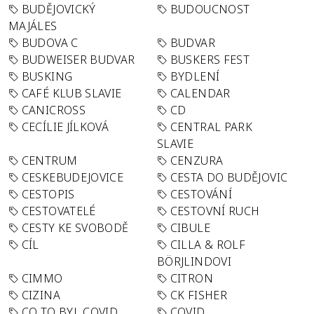
BUDĚJOVICKÝ
BUDOUCNOST
MAJÁLES
BUDOVA C
BUDVAR
BUDWEISER BUDVAR
BUSKERS FEST
BUSKING
BYDLENÍ
CAFÉ KLUB SLAVIE
CALENDAR
CANICROSS
CD
CECÍLIE JÍLKOVÁ
CENTRAL PARK
SLAVIE
CENTRUM
CENZURA
CESKEBUDEJOVICE
CESTA DO BUDĚJOVIC
CESTOPIS
CESTOVÁNÍ
CESTOVATELÉ
CESTOVNÍ RUCH
CESTY KE SVOBODĚ
CIBULE
CÍL
CILLA & ROLF
BÖRJLINDOVI
CIMMO
CITRON
CIZINA
CK FISHER
CO TO BYL COVID
COVID