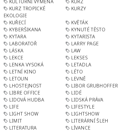
KULTURNÍ VÝMĚNA
KURZ
KURZ TROPICKÉ
KURZY
EKOLOGIE
KUŘECÍ
KVĚTÁK
KYBERŠIKANA
KYNUTÉ TĚSTO
KYTARA
KYTARISTA
LABORATOŘ
LARRY PAGE
LÁSKA
LAW
LEKCE
LEKSES
LENKA VYSOKÁ
LETADLA
LETNÍ KINO
LÉTO
LETOUN
LEVNĚ
LHOSTEJNOST
LIBOR GRUBHOFFER
LIBRE OFFICE
LIDÉ
LIDOVÁ HUDBA
LIDSKÁ PRÁVA
LIFE
LIFESTYLE
LIGHT SHOW
LIGHTSHOW
LIMIT
LITERÁRNÍ ŠLEH
LITERATURA
LÍVANCE