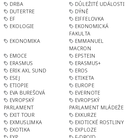
DRBA
DŮLEŽITÉ UDÁLOSTI
DUTERTRE
DÝNĚ
EF
EIFFELOVKA
EKOLOGIE
EKONOMICKÁ
FAKULTA
EKONOMIKA
EMMANUEL
MACRON
EMOCE
EPSTEIN
ERASMUS
ERASMUS+
ERIK AXL SUND
EROS
ESEJ
ETIKETA
ETIOPIE
EUROPE
EVA BUREŠOVÁ
EVERNOTE
EVROPSKÝ
EVROPSKÝ
PARLAMENT
PARLAMENT MLÁDEŽE
EXIT TOUR
EXKURZE
EXMUSLIMKA
EXOTICKÉ ROSTLINY
EXOTIKA
EXPLOZE
EYP
F-DROID