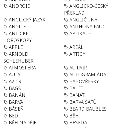
ANDROID
ANGLICKO-ČESKÝ
PŘEKLAD
ANGLICKÝ JAZYK
ANGLIČTINA
ANGLIE
ANTHONY FAUCI
ANTICKÉ
APLIKACE
HOROSKOPY
APPLE
AREÁL
ARNOLD
ARTIGY
SCHLEHUBER
ATMOSFÉRA
AU PAIR
AUTA
AUTOGRAMIÁDA
AV ČR
BABOVŘESKY
BAGS
BALET
BANÁN
BANÁT
BARVA
BARVA ŠATŮ
BÁSEŇ
BEARD BAUBLES
BED
BĚH
BĚH NADĚJE
BESEDA