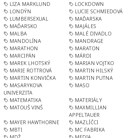
LIZA MARKLUND
LOCKDOWN
LONDÝN
LUCIE SCHMIEDOVÁ
LUMBERSEXUAL
MAĎARSKA
MAĎARSKO
MAJÁLES
MALBA
MALÉ DIVADLO
MANDOLÍNA
MANDRAGE
MARATHON
MARATON
MARCIPÁN
MÁRDI
MAREK LHOTSKÝ
MARIAN VOJTKO
MARIE ROTTROVÁ
MARTIN HILSKÝ
MARTIN KONVIČKA
MARTIN PUTNA
MASARYKOVA
MASO
UNIVERZITA
MATEMATIKA
MATERIÁLY
MATOUŠ VINŠ
MAXMILLIAN
APPELTAUER
MAYER HAWTHORNE
MAZLÍČCI
MBTI
MC FABRIKA
MDŽ
MEDIA