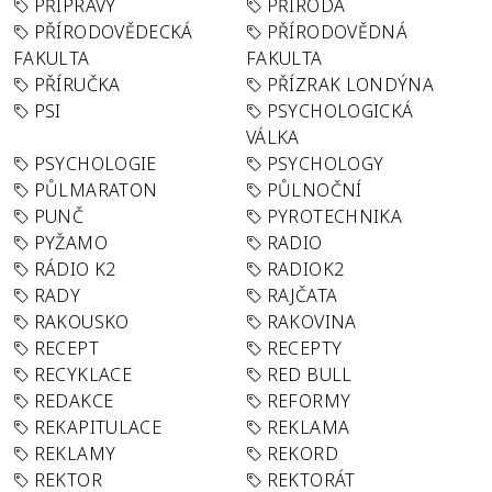
PŘÍPRAVY
PŘÍRODA
PŘÍRODOVĚDECKÁ
PŘÍRODOVĚDNÁ
FAKULTA
FAKULTA
PŘÍRUČKA
PŘÍZRAK LONDÝNA
PSI
PSYCHOLOGICKÁ
VÁLKA
PSYCHOLOGIE
PSYCHOLOGY
PŮLMARATON
PŮLNOČNÍ
PUNČ
PYROTECHNIKA
PYŽAMO
RADIO
RÁDIO K2
RADIOK2
RADY
RAJČATA
RAKOUSKO
RAKOVINA
RECEPT
RECEPTY
RECYKLACE
RED BULL
REDAKCE
REFORMY
REKAPITULACE
REKLAMA
REKLAMY
REKORD
REKTOR
REKTORÁT