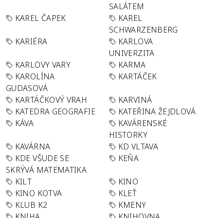
SALÁTEM
KAREL ČAPEK
KAREL
SCHWARZENBERG
KARIÉRA
KARLOVA
UNIVERZITA
KARLOVY VARY
KARMA
KAROLÍNA
KARTÁČEK
GUDASOVÁ
KARTÁČKOVÝ VRAH
KARVINÁ
KATEDRA GEOGRAFIE
KATEŘINA ŽEJDLOVÁ
KÁVA
KAVÁRENSKÉ
HISTORKY
KAVÁRNA
KD VLTAVA
KDE VŠUDE SE
KEŇA
SKRÝVÁ MATEMATIKA
KILT
KINO
KINO KOTVA
KLEŤ
KLUB K2
KMENY
KNIHA
KNIHOVNA