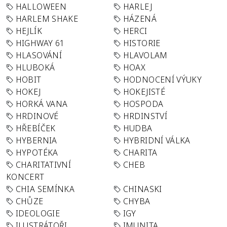
HALLOWEEN
HARLEJ
HARLEM SHAKE
HÁZENÁ
HEJLÍK
HERCI
HIGHWAY 61
HISTORIE
HLASOVÁNÍ
HLAVOLAM
HLUBOKÁ
HOAX
HOBIT
HODNOCENÍ VÝUKY
HOKEJ
HOKEJISTÉ
HORKÁ VANA
HOSPODA
HRDINOVÉ
HRDINSTVÍ
HŘEBÍČEK
HUDBA
HYBERNIA
HYBRIDNÍ VÁLKA
HYPOTÉKA
CHARITA
CHARITATIVNÍ
CHEB
KONCERT
CHIA SEMÍNKA
CHINASKI
CHŮZE
CHYBA
IDEOLOGIE
IGY
ILUSTRÁTOŘI
IMUNITA