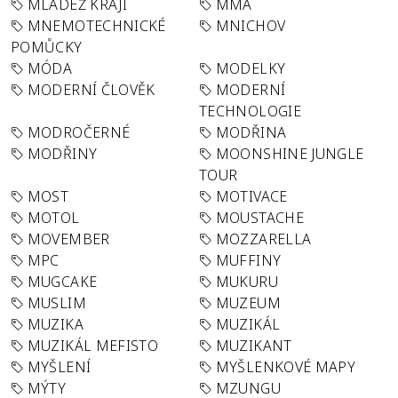
MLÁDEŽ KRAJI
MMA
MNEMOTECHNICKÉ
MNICHOV
POMŮCKY
MÓDA
MODELKY
MODERNÍ ČLOVĚK
MODERNÍ
TECHNOLOGIE
MODROČERNÉ
MODŘINA
MODŘINY
MOONSHINE JUNGLE
TOUR
MOST
MOTIVACE
MOTOL
MOUSTACHE
MOVEMBER
MOZZARELLA
MPC
MUFFINY
MUGCAKE
MUKURU
MUSLIM
MUZEUM
MUZIKA
MUZIKÁL
MUZIKÁL MEFISTO
MUZIKANT
MYŠLENÍ
MYŠLENKOVÉ MAPY
MÝTY
MZUNGU