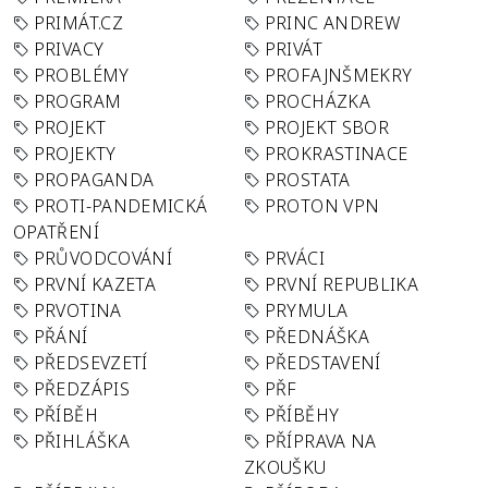
PRIMÁT.CZ
PRINC ANDREW
PRIVACY
PRIVÁT
PROBLÉMY
PROFAJNŠMEKRY
PROGRAM
PROCHÁZKA
PROJEKT
PROJEKT SBOR
PROJEKTY
PROKRASTINACE
PROPAGANDA
PROSTATA
PROTI-PANDEMICKÁ
PROTON VPN
OPATŘENÍ
PRŮVODCOVÁNÍ
PRVÁCI
PRVNÍ KAZETA
PRVNÍ REPUBLIKA
PRVOTINA
PRYMULA
PŘÁNÍ
PŘEDNÁŠKA
PŘEDSEVZETÍ
PŘEDSTAVENÍ
PŘEDZÁPIS
PŘF
PŘÍBĚH
PŘÍBĚHY
PŘIHLÁŠKA
PŘÍPRAVA NA
ZKOUŠKU