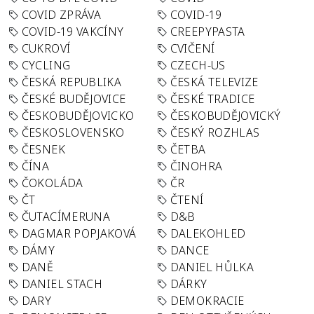
COVID ZPRÁVA
COVID-19
COVID-19 VAKCÍNY
CREEPYPASTA
CUKROVÍ
CVIČENÍ
CYCLING
CZECH-US
ČESKÁ REPUBLIKA
ČESKÁ TELEVIZE
ČESKÉ BUDĚJOVICE
ČESKÉ TRADICE
ČESKOBUDĚJOVICKO
ČESKOBUDĚJOVICKÝ
ČESKOSLOVENSKO
ČESKÝ ROZHLAS
ČESNEK
ČETBA
ČÍNA
ČINOHRA
ČOKOLÁDA
ČR
ČT
ČTENÍ
ČUTACÍMERUNA
D&B
DAGMAR POPJAKOVÁ
DALEKOHLED
DÁMY
DANCE
DANĚ
DANIEL HŮLKA
DANIEL STACH
DÁRKY
DARY
DEMOKRACIE