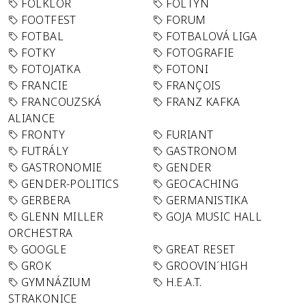
FOLKLÓR
FOLTYN
FOOTFEST
FORUM
FOTBAL
FOTBALOVÁ LIGA
FOTKY
FOTOGRAFIE
FOTOJATKA
FOTONI
FRANCIE
FRANÇOIS
FRANCOUZSKÁ
FRANZ KAFKA
ALIANCE
FRONTY
FURIANT
FUTRÁLY
GASTRONOM
GASTRONOMIE
GENDER
GENDER-POLITICS
GEOCACHING
GERBERA
GERMANISTIKA
GLENN MILLER
GOJA MUSIC HALL
ORCHESTRA
GOOGLE
GREAT RESET
GROK
GROOVIN´HIGH
GYMNÁZIUM
H.E.A.T.
STRAKONICE