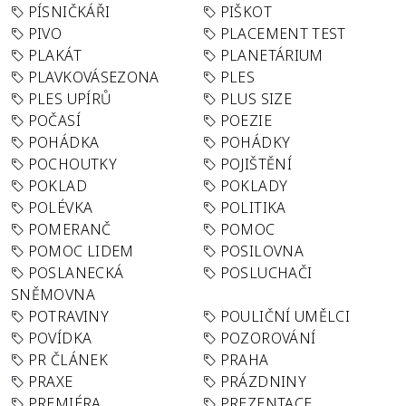
PÍSNIČKÁŘI
PIŠKOT
PIVO
PLACEMENT TEST
PLAKÁT
PLANETÁRIUM
PLAVKOVÁSEZONA
PLES
PLES UPÍRŮ
PLUS SIZE
POČASÍ
POEZIE
POHÁDKA
POHÁDKY
POCHOUTKY
POJIŠTĚNÍ
POKLAD
POKLADY
POLÉVKA
POLITIKA
POMERANČ
POMOC
POMOC LIDEM
POSILOVNA
POSLANECKÁ
POSLUCHAČI
SNĚMOVNA
POTRAVINY
POULIČNÍ UMĚLCI
POVÍDKA
POZOROVÁNÍ
PR ČLÁNEK
PRAHA
PRAXE
PRÁZDNINY
PREMIÉRA
PREZENTACE