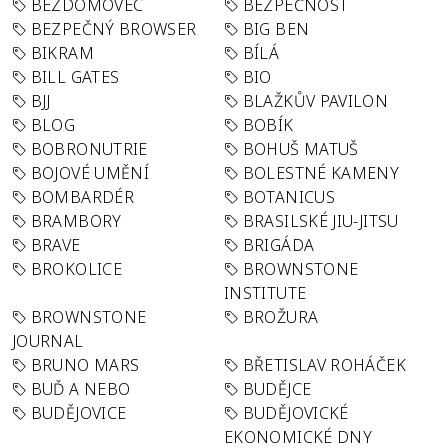
BEZDOMOVEC
BEZPEČNOST
BEZPEČNÝ BROWSER
BIG BEN
BIKRAM
BÍLÁ
BILL GATES
BIO
BJJ
BLAŽKŮV PAVILON
BLOG
BOBÍK
BOBRONUTRIE
BOHUŠ MATUŠ
BOJOVÉ UMĚNÍ
BOLESTNÉ KAMENY
BOMBARDÉR
BOTANICUS
BRAMBORY
BRASILSKÉ JIU-JITSU
BRAVE
BRIGÁDA
BROKOLICE
BROWNSTONE
INSTITUTE
BROWNSTONE
BROŽURA
JOURNAL
BRUNO MARS
BŘETISLAV ROHÁČEK
BUĎ A NEBO
BUDĚJCE
BUDĚJOVICE
BUDĚJOVICKÉ
EKONOMICKÉ DNY