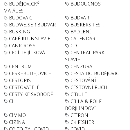
BUDĚJOVICKÝ
BUDOUCNOST
MAJÁLES
BUDOVA C
BUDVAR
BUDWEISER BUDVAR
BUSKERS FEST
BUSKING
BYDLENÍ
CAFÉ KLUB SLAVIE
CALENDAR
CANICROSS
CD
CECÍLIE JÍLKOVÁ
CENTRAL PARK
SLAVIE
CENTRUM
CENZURA
CESKEBUDEJOVICE
CESTA DO BUDĚJOVIC
CESTOPIS
CESTOVÁNÍ
CESTOVATELÉ
CESTOVNÍ RUCH
CESTY KE SVOBODĚ
CIBULE
CÍL
CILLA & ROLF
BÖRJLINDOVI
CIMMO
CITRON
CIZINA
CK FISHER
CO TO BYL COVID
COVID