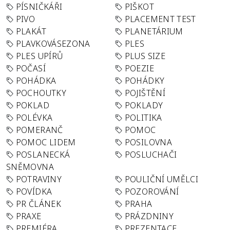
PÍSNIČKÁŘI
PIŠKOT
PIVO
PLACEMENT TEST
PLAKÁT
PLANETÁRIUM
PLAVKOVÁSEZONA
PLES
PLES UPÍRŮ
PLUS SIZE
POČASÍ
POEZIE
POHÁDKA
POHÁDKY
POCHOUTKY
POJIŠTĚNÍ
POKLAD
POKLADY
POLÉVKA
POLITIKA
POMERANČ
POMOC
POMOC LIDEM
POSILOVNA
POSLANECKÁ
POSLUCHAČI
SNĚMOVNA
POTRAVINY
POULIČNÍ UMĚLCI
POVÍDKA
POZOROVÁNÍ
PR ČLÁNEK
PRAHA
PRAXE
PRÁZDNINY
PREMIÉRA
PREZENTACE