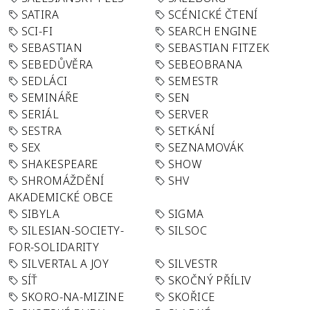
SATIRA
SCÉNICKÉ ČTENÍ
SCI-FI
SEARCH ENGINE
SEBASTIAN
SEBASTIAN FITZEK
SEBEDŮVĚRA
SEBEOBRANA
SEDLÁCI
SEMESTR
SEMINÁŘE
SEN
SERIÁL
SERVER
SESTRA
SETKÁNÍ
SEX
SEZNAMOVÁK
SHAKESPEARE
SHOW
SHROMÁŽDĚNÍ
SHV
AKADEMICKÉ OBCE
SIBYLA
SIGMA
SILESIAN-SOCIETY-
SILSOC
FOR-SOLIDARITY
SILVERTAL A JOY
SILVESTR
SÍŤ
SKOČNÝ PŘÍLIV
SKORO-NA-MIZINE
SKOŘICE