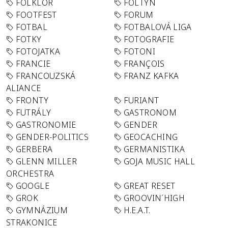
FOLKLÓR
FOLTYN
FOOTFEST
FORUM
FOTBAL
FOTBALOVÁ LIGA
FOTKY
FOTOGRAFIE
FOTOJATKA
FOTONI
FRANCIE
FRANÇOIS
FRANCOUZSKÁ
FRANZ KAFKA
ALIANCE
FRONTY
FURIANT
FUTRÁLY
GASTRONOM
GASTRONOMIE
GENDER
GENDER-POLITICS
GEOCACHING
GERBERA
GERMANISTIKA
GLENN MILLER
GOJA MUSIC HALL
ORCHESTRA
GOOGLE
GREAT RESET
GROK
GROOVIN´HIGH
GYMNÁZIUM
H.E.A.T.
STRAKONICE