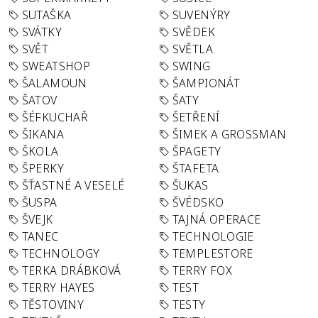
SUTAŠKA
SUVENÝRY
SVÁTKY
SVĚDEK
SVĚT
SVĚTLA
SWEATSHOP
SWING
ŠALAMOUN
ŠAMPIONÁT
ŠATOV
ŠATY
ŠÉFKUCHAŘ
ŠETŘENÍ
ŠIKANA
ŠIMEK A GROSSMAN
ŠKOLA
ŠPAGETY
ŠPERKY
ŠTAFETA
ŠŤASTNÉ A VESELÉ
ŠUKAS
ŠUSPA
ŠVÉDSKO
ŠVEJK
TAJNÁ OPERACE
TANEC
TECHNOLOGIE
TECHNOLOGY
TEMPLESTORE
TERKA DRÁBKOVÁ
TERRY FOX
TERRY HAYES
TEST
TĚSTOVINY
TESTY