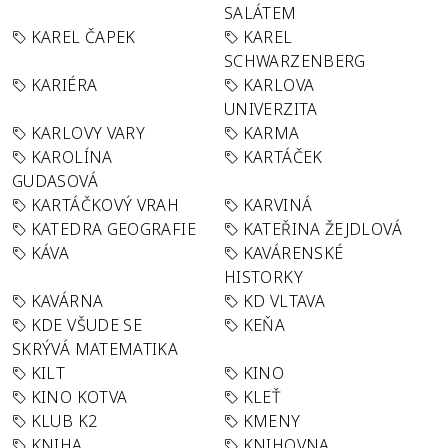
SALÁTEM
KAREL ČAPEK
KAREL
SCHWARZENBERG
KARIÉRA
KARLOVA
UNIVERZITA
KARLOVY VARY
KARMA
KAROLÍNA
KARTÁČEK
GUDASOVÁ
KARTÁČKOVÝ VRAH
KARVINÁ
KATEDRA GEOGRAFIE
KATEŘINA ŽEJDLOVÁ
KÁVA
KAVÁRENSKÉ
HISTORKY
KAVÁRNA
KD VLTAVA
KDE VŠUDE SE
KEŇA
SKRÝVÁ MATEMATIKA
KILT
KINO
KINO KOTVA
KLEŤ
KLUB K2
KMENY
KNIHA
KNIHOVNA