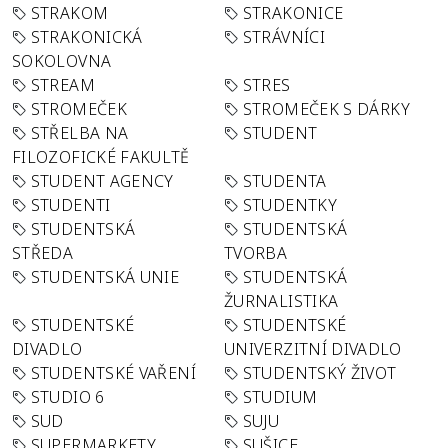
STRAKOM
STRAKONICE
STRAKONICKÁ
STRÁVNÍCI
SOKOLOVNA
STREAM
STRES
STROMEČEK
STROMEČEK S DÁRKY
STŘELBA NA
STUDENT
FILOZOFICKÉ FAKULTĚ
STUDENT AGENCY
STUDENTA
STUDENTI
STUDENTKY
STUDENTSKÁ
STUDENTSKÁ
STŘEDA
TVORBA
STUDENTSKÁ UNIE
STUDENTSKÁ
ŽURNALISTIKA
STUDENTSKÉ
STUDENTSKÉ
DIVADLO
UNIVERZITNÍ DIVADLO
STUDENTSKÉ VAŘENÍ
STUDENTSKÝ ŽIVOT
STUDIO 6
STUDIUM
SUD
SUJU
SUPERMARKETY
SUŠICE