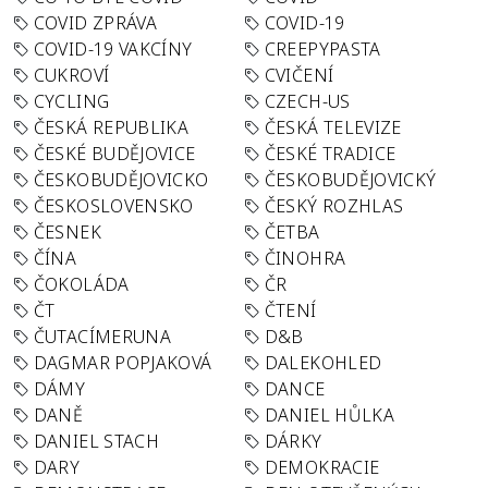
COVID ZPRÁVA
COVID-19
COVID-19 VAKCÍNY
CREEPYPASTA
CUKROVÍ
CVIČENÍ
CYCLING
CZECH-US
ČESKÁ REPUBLIKA
ČESKÁ TELEVIZE
ČESKÉ BUDĚJOVICE
ČESKÉ TRADICE
ČESKOBUDĚJOVICKO
ČESKOBUDĚJOVICKÝ
ČESKOSLOVENSKO
ČESKÝ ROZHLAS
ČESNEK
ČETBA
ČÍNA
ČINOHRA
ČOKOLÁDA
ČR
ČT
ČTENÍ
ČUTACÍMERUNA
D&B
DAGMAR POPJAKOVÁ
DALEKOHLED
DÁMY
DANCE
DANĚ
DANIEL HŮLKA
DANIEL STACH
DÁRKY
DARY
DEMOKRACIE