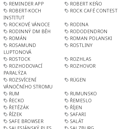
REMINDER APP
ROBERT KEŇO
ROBERT-KOCH
ROCK CAFÉ CONTEST
INSTITUT
ROCKOVÉ VÁNOCE
RODINA
RODINNÝ DM BĚH
RODODENDRON
ROMÁN
ROMAN POLANSKI
ROSAMUND
ROSTLINY
LUPTONOVÁ
ROSTOCK
ROZHLAS
ROZHODOVACÍ
ROZHOVOR
PARALÝZA
ROZSVÍCENÍ
RÜGEN
VÁNOČNÍHO STROMU
RUM
RUMUNSKO
ŘECKO
ŘEMESLO
ŘETĚZÁK
ŘÍJEN
ŘÍZEK
SAFARI
SAFE BROWSER
SALÁT
SALESIÁNSKÝ PLES
SALZBURG