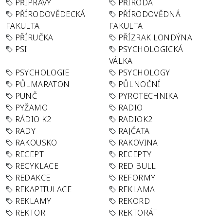
PŘÍPRAVY
PŘÍRODA
PŘÍRODOVĚDECKÁ
PŘÍRODOVĚDNÁ
FAKULTA
FAKULTA
PŘÍRUČKA
PŘÍZRAK LONDÝNA
PSI
PSYCHOLOGICKÁ
VÁLKA
PSYCHOLOGIE
PSYCHOLOGY
PŮLMARATON
PŮLNOČNÍ
PUNČ
PYROTECHNIKA
PYŽAMO
RADIO
RÁDIO K2
RADIOK2
RADY
RAJČATA
RAKOUSKO
RAKOVINA
RECEPT
RECEPTY
RECYKLACE
RED BULL
REDAKCE
REFORMY
REKAPITULACE
REKLAMA
REKLAMY
REKORD
REKTOR
REKTORÁT