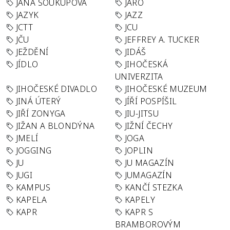
JANA SOUKUPOVÁ
JARO
JAZYK
JAZZ
JCTT
JCU
JČU
JEFFREY A. TUCKER
JEŽDĚNÍ
JIDÁŠ
JÍDLO
JIHOČESKÁ
UNIVERZITA
JIHOČESKÉ DIVADLO
JIHOČESKÉ MUZEUM
JINÁ ÚTERÝ
JÍŘÍ POSPÍŠIL
JIŘÍ ZONYGA
JIU-JITSU
JIŽAN A BLONDÝNA
JIŽNÍ ČECHY
JMELÍ
JOGA
JOGGING
JOPLIN
JU
JU MAGAZÍN
JUGI
JUMAGAZÍN
KAMPUS
KANČÍ STEZKA
KAPELA
KAPELY
KAPR
KAPR S
BRAMBOROVÝM