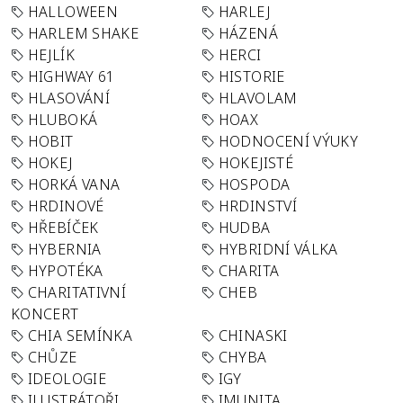
HALLOWEEN
HARLEJ
HARLEM SHAKE
HÁZENÁ
HEJLÍK
HERCI
HIGHWAY 61
HISTORIE
HLASOVÁNÍ
HLAVOLAM
HLUBOKÁ
HOAX
HOBIT
HODNOCENÍ VÝUKY
HOKEJ
HOKEJISTÉ
HORKÁ VANA
HOSPODA
HRDINOVÉ
HRDINSTVÍ
HŘEBÍČEK
HUDBA
HYBERNIA
HYBRIDNÍ VÁLKA
HYPOTÉKA
CHARITA
CHARITATIVNÍ
CHEB
KONCERT
CHIA SEMÍNKA
CHINASKI
CHŮZE
CHYBA
IDEOLOGIE
IGY
ILUSTRÁTOŘI
IMUNITA