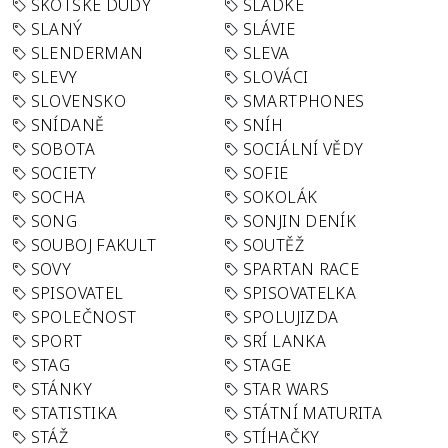
SKOTSKÉ DUDY
SLADKÉ
SLANÝ
SLÁVIE
SLENDERMAN
SLEVA
SLEVY
SLOVÁCI
SLOVENSKO
SMARTPHONES
SNÍDANĚ
SNÍH
SOBOTA
SOCIÁLNÍ VĚDY
SOCIETY
SOFIE
SOCHA
SOKOLÁK
SONG
SONJIN DENÍK
SOUBOJ FAKULT
SOUTĚŽ
SOVY
SPARTAN RACE
SPISOVATEL
SPISOVATELKA
SPOLEČNOST
SPOLUJIZDA
SPORT
SRÍ LANKA
STAG
STAGE
STÁNKY
STAR WARS
STATISTIKA
STÁTNÍ MATURITA
STÁŽ
STÍHAČKY