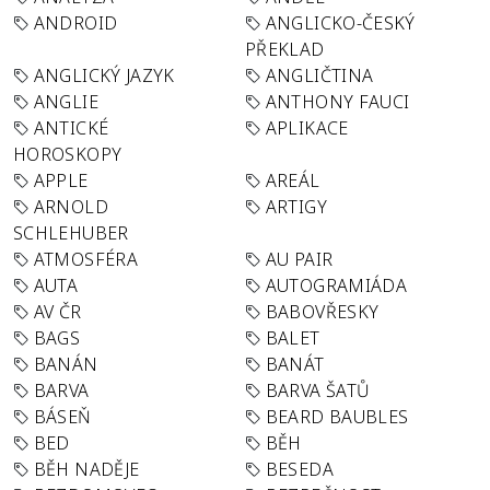
ANDROID
ANGLICKO-ČESKÝ
PŘEKLAD
ANGLICKÝ JAZYK
ANGLIČTINA
ANGLIE
ANTHONY FAUCI
ANTICKÉ
APLIKACE
HOROSKOPY
APPLE
AREÁL
ARNOLD
ARTIGY
SCHLEHUBER
ATMOSFÉRA
AU PAIR
AUTA
AUTOGRAMIÁDA
AV ČR
BABOVŘESKY
BAGS
BALET
BANÁN
BANÁT
BARVA
BARVA ŠATŮ
BÁSEŇ
BEARD BAUBLES
BED
BĚH
BĚH NADĚJE
BESEDA