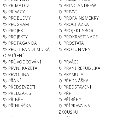
PRIMÁT.CZ
PRINC ANDREW
PRIVACY
PRIVÁT
PROBLÉMY
PROFAJNŠMEKRY
PROGRAM
PROCHÁZKA
PROJEKT
PROJEKT SBOR
PROJEKTY
PROKRASTINACE
PROPAGANDA
PROSTATA
PROTI-PANDEMICKÁ
PROTON VPN
OPATŘENÍ
PRŮVODCOVÁNÍ
PRVÁCI
PRVNÍ KAZETA
PRVNÍ REPUBLIKA
PRVOTINA
PRYMULA
PŘÁNÍ
PŘEDNÁŠKA
PŘEDSEVZETÍ
PŘEDSTAVENÍ
PŘEDZÁPIS
PŘF
PŘÍBĚH
PŘÍBĚHY
PŘIHLÁŠKA
PŘÍPRAVA NA
ZKOUŠKU