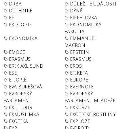
DRBA
DŮLEŽITÉ UDÁLOSTI
DUTERTRE
DÝNĚ
EF
EIFFELOVKA
EKOLOGIE
EKONOMICKÁ
FAKULTA
EKONOMIKA
EMMANUEL
MACRON
EMOCE
EPSTEIN
ERASMUS
ERASMUS+
ERIK AXL SUND
EROS
ESEJ
ETIKETA
ETIOPIE
EUROPE
EVA BUREŠOVÁ
EVERNOTE
EVROPSKÝ
EVROPSKÝ
PARLAMENT
PARLAMENT MLÁDEŽE
EXIT TOUR
EXKURZE
EXMUSLIMKA
EXOTICKÉ ROSTLINY
EXOTIKA
EXPLOZE
EYP
F-DROID