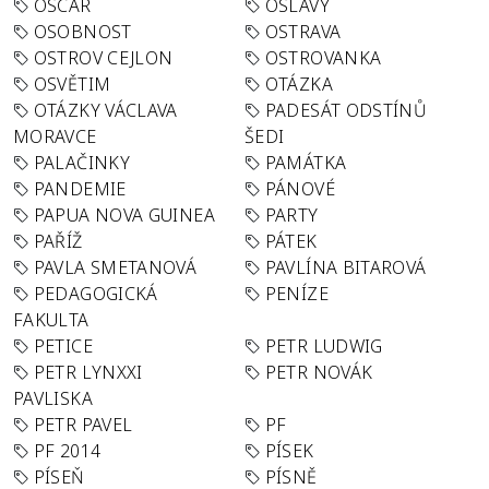
OSCAR
OSLAVY
OSOBNOST
OSTRAVA
OSTROV CEJLON
OSTROVANKA
OSVĚTIM
OTÁZKA
OTÁZKY VÁCLAVA
PADESÁT ODSTÍNŮ
MORAVCE
ŠEDI
PALAČINKY
PAMÁTKA
PANDEMIE
PÁNOVÉ
PAPUA NOVA GUINEA
PARTY
PAŘÍŽ
PÁTEK
PAVLA SMETANOVÁ
PAVLÍNA BITAROVÁ
PEDAGOGICKÁ
PENÍZE
FAKULTA
PETICE
PETR LUDWIG
PETR LYNXXI
PETR NOVÁK
PAVLISKA
PETR PAVEL
PF
PF 2014
PÍSEK
PÍSEŇ
PÍSNĚ