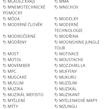
MLÁDEŽ KRAJI
MMA
MNEMOTECHNICKÉ
MNICHOV
POMŮCKY
MÓDA
MODELKY
MODERNÍ ČLOVĚK
MODERNÍ
TECHNOLOGIE
MODROČERNÉ
MODŘINA
MODŘINY
MOONSHINE JUNGLE
TOUR
MOST
MOTIVACE
MOTOL
MOUSTACHE
MOVEMBER
MOZZARELLA
MPC
MUFFINY
MUGCAKE
MUKURU
MUSLIM
MUZEUM
MUZIKA
MUZIKÁL
MUZIKÁL MEFISTO
MUZIKANT
MYŠLENÍ
MYŠLENKOVÉ MAPY
MÝTY
MZUNGU