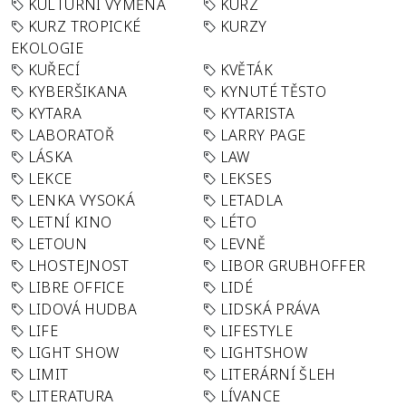
KULTURNÍ VÝMĚNA
KURZ
KURZ TROPICKÉ
KURZY
EKOLOGIE
KUŘECÍ
KVĚTÁK
KYBERŠIKANA
KYNUTÉ TĚSTO
KYTARA
KYTARISTA
LABORATOŘ
LARRY PAGE
LÁSKA
LAW
LEKCE
LEKSES
LENKA VYSOKÁ
LETADLA
LETNÍ KINO
LÉTO
LETOUN
LEVNĚ
LHOSTEJNOST
LIBOR GRUBHOFFER
LIBRE OFFICE
LIDÉ
LIDOVÁ HUDBA
LIDSKÁ PRÁVA
LIFE
LIFESTYLE
LIGHT SHOW
LIGHTSHOW
LIMIT
LITERÁRNÍ ŠLEH
LITERATURA
LÍVANCE