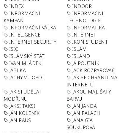
INDEX
INDOOR
INFORMAČNÍ
INFORMAČNÍ
KAMPAŇ
TECHNOLOGIE
INFORMAČNÍ VÁLKA
INFORMATIKA
INTELIGENCE
INTERNET
INTERNET SECURITY
IRON STUDENT
ISIC
ISLÁM
ISLÁMSKÝ STÁT
ISLAND
IVAN MLÁDEK
JÁ POUTNÍK
JABLKA
JACK ROZPAROVAČ
JACHYM TOPOL
JAK SE CHRÁNIT NA
INTERNETU
JAK SI UDĚLAT
JAKOU MAJÍ ŠATY
MODŘINU
BARVU
JAKSI TAKSI
JAN JANDA
JÁN KOLENÍK
JAN PALACH
JAN RAUS
JANA GIA
SOUKUPOVÁ