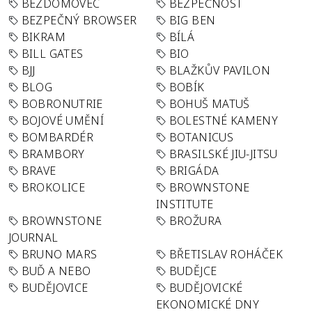
BEZDOMOVEC
BEZPEČNOST
BEZPEČNÝ BROWSER
BIG BEN
BIKRAM
BÍLÁ
BILL GATES
BIO
BJJ
BLAŽKŮV PAVILON
BLOG
BOBÍK
BOBRONUTRIE
BOHUŠ MATUŠ
BOJOVÉ UMĚNÍ
BOLESTNÉ KAMENY
BOMBARDÉR
BOTANICUS
BRAMBORY
BRASILSKÉ JIU-JITSU
BRAVE
BRIGÁDA
BROKOLICE
BROWNSTONE
INSTITUTE
BROWNSTONE
BROŽURA
JOURNAL
BRUNO MARS
BŘETISLAV ROHÁČEK
BUĎ A NEBO
BUDĚJCE
BUDĚJOVICE
BUDĚJOVICKÉ
EKONOMICKÉ DNY