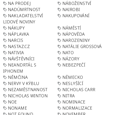
NA PRODEJ
NÁBOŽENSTVÍ
NADÚMRTNOST
NAIROBI
NAKLADATELSTVÍ
NAKUPOVÁNÍ
LIDOVÉ NOVINY
NÁKUPY
NÁMĚSTÍ
NÁPLAVKA
NÁPOVĚDA
NARCIS
NAROZENINY
NASTAZ.CZ
NATÁLIE GROSSOVÁ
NATIVIA
NATO
NÁVŠTĚVNÍCI
NÁZORY
NEANDRTÁL S
NEBEZPEČÍ
IPHONEM
NĚMČINA
NĚMECKO
NERVY V KÝBLU
NESLYŠÍCÍ
NEZAMĚSTNANOST
NICHOLAS CARR
NICHOLAS WINTON
NITRA
NOE
NOMINACE
NONAME
NORMALIZACE
NOT FOUND
NOVEMBER