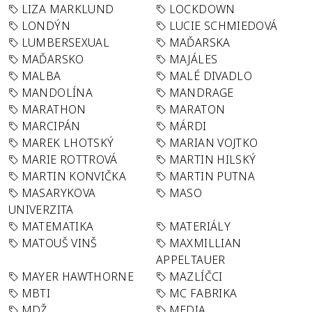
LIZA MARKLUND
LOCKDOWN
LONDÝN
LUCIE SCHMIEDOVÁ
LUMBERSEXUAL
MAĎARSKA
MAĎARSKO
MAJÁLES
MALBA
MALÉ DIVADLO
MANDOLÍNA
MANDRAGE
MARATHON
MARATON
MARCIPÁN
MÁRDI
MAREK LHOTSKÝ
MARIAN VOJTKO
MARIE ROTTROVÁ
MARTIN HILSKÝ
MARTIN KONVIČKA
MARTIN PUTNA
MASARYKOVA
MASO
UNIVERZITA
MATEMATIKA
MATERIÁLY
MATOUŠ VINŠ
MAXMILLIAN
APPELTAUER
MAYER HAWTHORNE
MAZLÍČCI
MBTI
MC FABRIKA
MDŽ
MEDIA