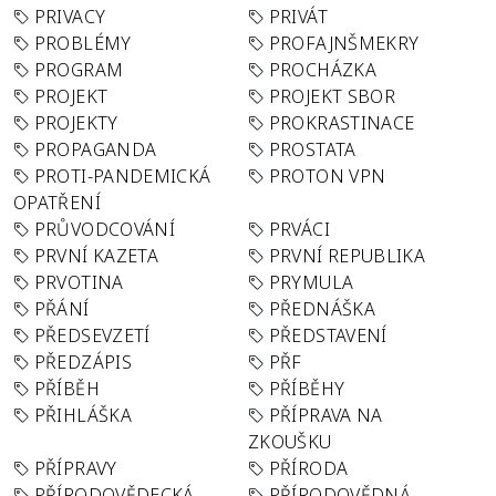
PRIVACY
PRIVÁT
PROBLÉMY
PROFAJNŠMEKRY
PROGRAM
PROCHÁZKA
PROJEKT
PROJEKT SBOR
PROJEKTY
PROKRASTINACE
PROPAGANDA
PROSTATA
PROTI-PANDEMICKÁ
PROTON VPN
OPATŘENÍ
PRŮVODCOVÁNÍ
PRVÁCI
PRVNÍ KAZETA
PRVNÍ REPUBLIKA
PRVOTINA
PRYMULA
PŘÁNÍ
PŘEDNÁŠKA
PŘEDSEVZETÍ
PŘEDSTAVENÍ
PŘEDZÁPIS
PŘF
PŘÍBĚH
PŘÍBĚHY
PŘIHLÁŠKA
PŘÍPRAVA NA
ZKOUŠKU
PŘÍPRAVY
PŘÍRODA
PŘÍRODOVĚDECKÁ
PŘÍRODOVĚDNÁ