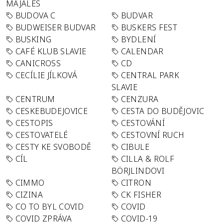
MAJÁLES
BUDOVA C
BUDVAR
BUDWEISER BUDVAR
BUSKERS FEST
BUSKING
BYDLENÍ
CAFÉ KLUB SLAVIE
CALENDAR
CANICROSS
CD
CECÍLIE JÍLKOVÁ
CENTRAL PARK
SLAVIE
CENTRUM
CENZURA
CESKEBUDEJOVICE
CESTA DO BUDĚJOVIC
CESTOPIS
CESTOVÁNÍ
CESTOVATELÉ
CESTOVNÍ RUCH
CESTY KE SVOBODĚ
CIBULE
CÍL
CILLA & ROLF
BÖRJLINDOVI
CIMMO
CITRON
CIZINA
CK FISHER
CO TO BYL COVID
COVID
COVID ZPRÁVA
COVID-19