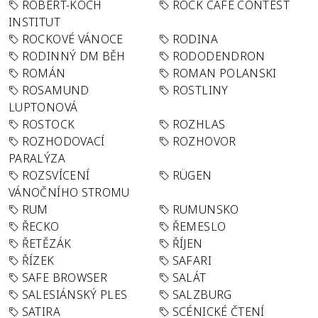
ROBERT-KOCH
ROCK CAFÉ CONTEST
INSTITUT
ROCKOVÉ VÁNOCE
RODINA
RODINNÝ DM BĚH
RODODENDRON
ROMÁN
ROMAN POLANSKI
ROSAMUND
ROSTLINY
LUPTONOVÁ
ROSTOCK
ROZHLAS
ROZHODOVACÍ
ROZHOVOR
PARALÝZA
ROZSVÍCENÍ
RÜGEN
VÁNOČNÍHO STROMU
RUM
RUMUNSKO
ŘECKO
ŘEMESLO
ŘETĚZÁK
ŘÍJEN
ŘÍZEK
SAFARI
SAFE BROWSER
SALÁT
SALESIÁNSKÝ PLES
SALZBURG
SATIRA
SCÉNICKÉ ČTENÍ