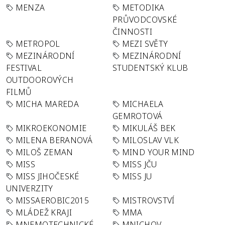
MENZA
METODIKA
PRŮVODCOVSKÉ
ČINNOSTI
METROPOL
MEZI SVĚTY
MEZINÁRODNÍ
MEZINÁRODNÍ
FESTIVAL
STUDENTSKÝ KLUB
OUTDOOROVÝCH
FILMŮ
MICHA MAREDA
MICHAELA
GEMROTOVÁ
MIKROEKONOMIE
MIKULÁŠ BEK
MILENA BERANOVÁ
MILOSLAV VLK
MILOŠ ZEMAN
MIND YOUR MIND
MISS
MISS JČU
MISS JIHOČESKÉ
MISS JU
UNIVERZITY
MISSAEROBIC2015
MISTROVSTVÍ
MLÁDEŽ KRAJI
MMA
MNEMOTECHNICKÉ
MNICHOV