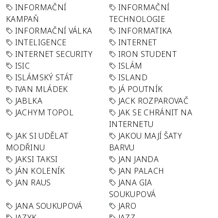
INFORMAČNÍ
INFORMAČNÍ
KAMPAŇ
TECHNOLOGIE
INFORMAČNÍ VÁLKA
INFORMATIKA
INTELIGENCE
INTERNET
INTERNET SECURITY
IRON STUDENT
ISIC
ISLÁM
ISLÁMSKÝ STÁT
ISLAND
IVAN MLÁDEK
JÁ POUTNÍK
JABLKA
JACK ROZPAROVAČ
JACHYM TOPOL
JAK SE CHRÁNIT NA
INTERNETU
JAK SI UDĚLAT
JAKOU MAJÍ ŠATY
MODŘINU
BARVU
JAKSI TAKSI
JAN JANDA
JÁN KOLENÍK
JAN PALACH
JAN RAUS
JANA GIA
SOUKUPOVÁ
JANA SOUKUPOVÁ
JARO
JAZYK
JAZZ