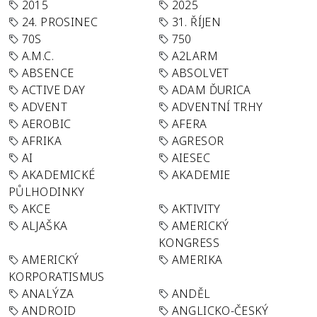
2015
2025
24. PROSINEC
31. ŘÍJEN
70S
750
A.M.C.
A2LARM
ABSENCE
ABSOLVET
ACTIVE DAY
ADAM ĎURICA
ADVENT
ADVENTNÍ TRHY
AEROBIC
AFERA
AFRIKA
AGRESOR
AI
AIESEC
AKADEMICKÉ
AKADEMIE
PŮLHODINKY
AKCE
AKTIVITY
ALJAŠKA
AMERICKÝ
KONGRESS
AMERICKÝ
AMERIKA
KORPORATISMUS
ANALÝZA
ANDĚL
ANDROID
ANGLICKO-ČESKÝ