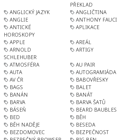
PŘEKLAD
ANGLICKÝ JAZYK
ANGLIČTINA
ANGLIE
ANTHONY FAUCI
ANTICKÉ
APLIKACE
HOROSKOPY
APPLE
AREÁL
ARNOLD
ARTIGY
SCHLEHUBER
ATMOSFÉRA
AU PAIR
AUTA
AUTOGRAMIÁDA
AV ČR
BABOVŘESKY
BAGS
BALET
BANÁN
BANÁT
BARVA
BARVA ŠATŮ
BÁSEŇ
BEARD BAUBLES
BED
BĚH
BĚH NADĚJE
BESEDA
BEZDOMOVEC
BEZPEČNOST
BEZPEČNÝ BROWSER
BIG BEN