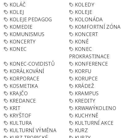
KOLÁČ
KOLEDY
KOLEJ
KOLEJE
KOLEJE PEDAGOG
KOLONÁDA
KOMEDIE
KOMFORTNÍ ZÓNA
KOMUNISMUS
KONCERT
KONCERTY
KONĚ
KONEC
KONEC
PROKRASTINACE
KONEC-COVIDISTŮ
KONFERENCE
KORÁLKOVÁNÍ
KORFU
KORPORACE
KORUPCE
KOSMETIKA
KRÁDEŽ
KRAJČO
KRAMPUS
KREDANCE
KREDITY
KRIT
KRWAWÝKOLENO
KRYŠTOF
KUCHYNĚ
KULTURA
KULTURNÍ AKCE
KULTURNÍ VÝMĚNA
KURZ
KURZ TROPICKÉ
KURZY