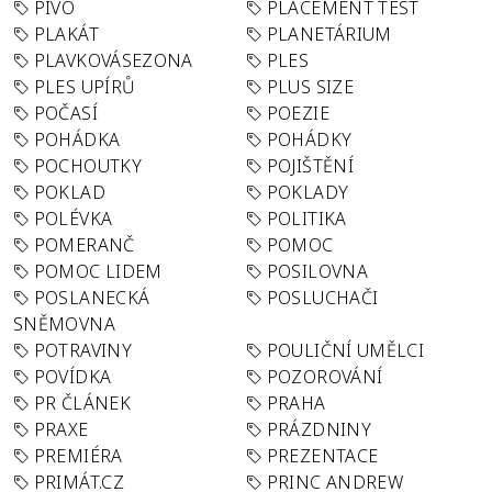
PIVO
PLACEMENT TEST
PLAKÁT
PLANETÁRIUM
PLAVKOVÁSEZONA
PLES
PLES UPÍRŮ
PLUS SIZE
POČASÍ
POEZIE
POHÁDKA
POHÁDKY
POCHOUTKY
POJIŠTĚNÍ
POKLAD
POKLADY
POLÉVKA
POLITIKA
POMERANČ
POMOC
POMOC LIDEM
POSILOVNA
POSLANECKÁ
POSLUCHAČI
SNĚMOVNA
POTRAVINY
POULIČNÍ UMĚLCI
POVÍDKA
POZOROVÁNÍ
PR ČLÁNEK
PRAHA
PRAXE
PRÁZDNINY
PREMIÉRA
PREZENTACE
PRIMÁT.CZ
PRINC ANDREW