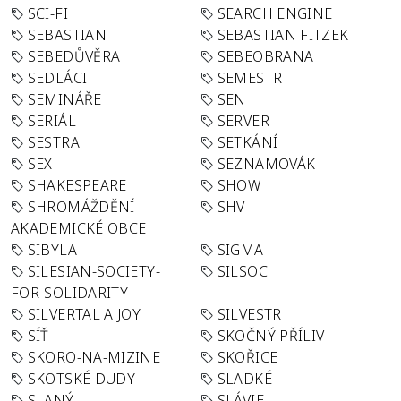
SCI-FI
SEARCH ENGINE
SEBASTIAN
SEBASTIAN FITZEK
SEBEDŮVĚRA
SEBEOBRANA
SEDLÁCI
SEMESTR
SEMINÁŘE
SEN
SERIÁL
SERVER
SESTRA
SETKÁNÍ
SEX
SEZNAMOVÁK
SHAKESPEARE
SHOW
SHROMÁŽDĚNÍ
SHV
AKADEMICKÉ OBCE
SIBYLA
SIGMA
SILESIAN-SOCIETY-
SILSOC
FOR-SOLIDARITY
SILVERTAL A JOY
SILVESTR
SÍŤ
SKOČNÝ PŘÍLIV
SKORO-NA-MIZINE
SKOŘICE
SKOTSKÉ DUDY
SLADKÉ
SLANÝ
SLÁVIE