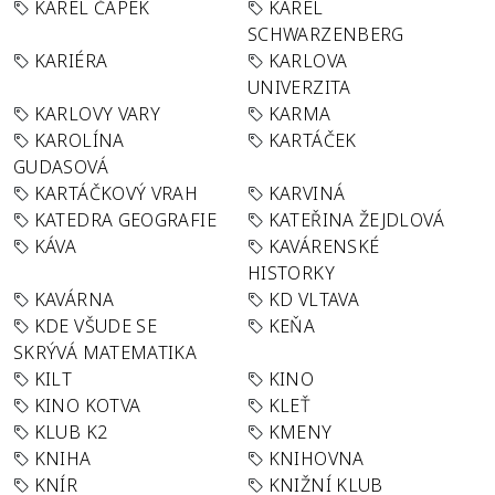
KAREL ČAPEK
KAREL
SCHWARZENBERG
KARIÉRA
KARLOVA
UNIVERZITA
KARLOVY VARY
KARMA
KAROLÍNA
KARTÁČEK
GUDASOVÁ
KARTÁČKOVÝ VRAH
KARVINÁ
KATEDRA GEOGRAFIE
KATEŘINA ŽEJDLOVÁ
KÁVA
KAVÁRENSKÉ
HISTORKY
KAVÁRNA
KD VLTAVA
KDE VŠUDE SE
KEŇA
SKRÝVÁ MATEMATIKA
KILT
KINO
KINO KOTVA
KLEŤ
KLUB K2
KMENY
KNIHA
KNIHOVNA
KNÍR
KNIŽNÍ KLUB