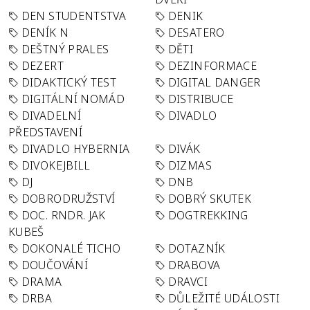
DEN STUDENTSTVA
DENIK
DENÍK N
DESATERO
DEŠTNÝ PRALES
DĚTI
DEZERT
DEZINFORMACE
DIDAKTICKÝ TEST
DIGITAL DANGER
DIGITÁLNÍ NOMÁD
DISTRIBUCE
DIVADELNÍ
DIVADLO
PŘEDSTAVENÍ
DIVADLO HYBERNIA
DIVÁK
DIVOKEJBILL
DIZMAS
DJ
DNB
DOBRODRUŽSTVÍ
DOBRÝ SKUTEK
DOC. RNDR. JAK
DOGTREKKING
KUBEŠ
DOKONALÉ TICHO
DOTAZNÍK
DOUČOVÁNÍ
DRABOVA
DRAMA
DRAVCI
DRBA
DŮLEŽITÉ UDÁLOSTI