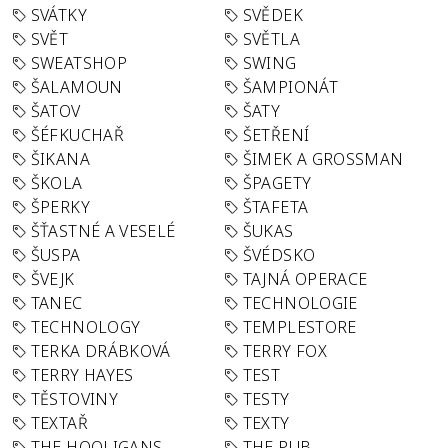
SVÁTKY
SVĚDEK
SVĚT
SVĚTLA
SWEATSHOP
SWING
ŠALAMOUN
ŠAMPIONÁT
ŠATOV
ŠATY
ŠÉFKUCHAŘ
ŠETŘENÍ
ŠIKANA
ŠIMEK A GROSSMAN
ŠKOLA
ŠPAGETY
ŠPERKY
ŠTAFETA
ŠŤASTNÉ A VESELÉ
ŠUKAS
ŠUSPA
ŠVÉDSKO
ŠVEJK
TAJNÁ OPERACE
TANEC
TECHNOLOGIE
TECHNOLOGY
TEMPLESTORE
TERKA DRÁBKOVÁ
TERRY FOX
TERRY HAYES
TEST
TĚSTOVINY
TESTY
TEXTAŘ
TEXTY
THE HOOLIGANS
THE PUB