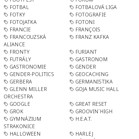
FOTBAL
FOTBALOVÁ LIGA
FOTKY
FOTOGRAFIE
FOTOJATKA
FOTONI
FRANCIE
FRANÇOIS
FRANCOUZSKÁ
FRANZ KAFKA
ALIANCE
FRONTY
FURIANT
FUTRÁLY
GASTRONOM
GASTRONOMIE
GENDER
GENDER-POLITICS
GEOCACHING
GERBERA
GERMANISTIKA
GLENN MILLER
GOJA MUSIC HALL
ORCHESTRA
GOOGLE
GREAT RESET
GROK
GROOVIN´HIGH
GYMNÁZIUM
H.E.A.T.
STRAKONICE
HALLOWEEN
HARLEJ