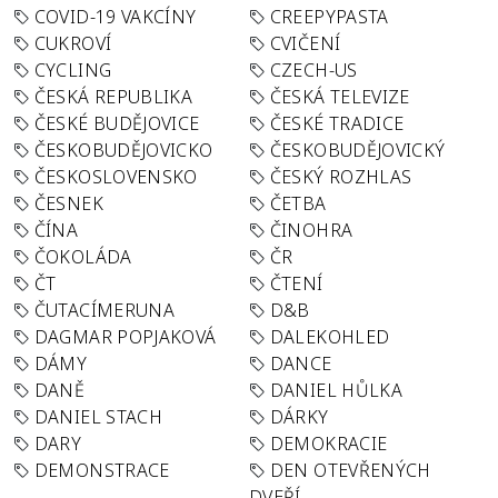
COVID-19 VAKCÍNY
CREEPYPASTA
CUKROVÍ
CVIČENÍ
CYCLING
CZECH-US
ČESKÁ REPUBLIKA
ČESKÁ TELEVIZE
ČESKÉ BUDĚJOVICE
ČESKÉ TRADICE
ČESKOBUDĚJOVICKO
ČESKOBUDĚJOVICKÝ
ČESKOSLOVENSKO
ČESKÝ ROZHLAS
ČESNEK
ČETBA
ČÍNA
ČINOHRA
ČOKOLÁDA
ČR
ČT
ČTENÍ
ČUTACÍMERUNA
D&B
DAGMAR POPJAKOVÁ
DALEKOHLED
DÁMY
DANCE
DANĚ
DANIEL HŮLKA
DANIEL STACH
DÁRKY
DARY
DEMOKRACIE
DEMONSTRACE
DEN OTEVŘENÝCH
DVEŘÍ