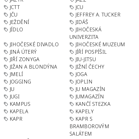
JCTT
JCU
JČU
JEFFREY A. TUCKER
JEŽDĚNÍ
JIDÁŠ
JÍDLO
JIHOČESKÁ
UNIVERZITA
JIHOČESKÉ DIVADLO
JIHOČESKÉ MUZEUM
JINÁ ÚTERÝ
JÍŘÍ POSPÍŠIL
JIŘÍ ZONYGA
JIU-JITSU
JIŽAN A BLONDÝNA
JIŽNÍ ČECHY
JMELÍ
JOGA
JOGGING
JOPLIN
JU
JU MAGAZÍN
JUGI
JUMAGAZÍN
KAMPUS
KANČÍ STEZKA
KAPELA
KAPELY
KAPR
KAPR S
BRAMBOROVÝM
SALÁTEM