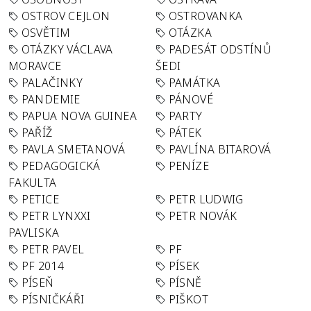
OSTROV CEJLON
OSTROVANKA
OSVĚTIM
OTÁZKA
OTÁZKY VÁCLAVA
PADESÁT ODSTÍNŮ
MORAVCE
ŠEDI
PALAČINKY
PAMÁTKA
PANDEMIE
PÁNOVÉ
PAPUA NOVA GUINEA
PARTY
PAŘÍŽ
PÁTEK
PAVLA SMETANOVÁ
PAVLÍNA BITAROVÁ
PEDAGOGICKÁ
PENÍZE
FAKULTA
PETICE
PETR LUDWIG
PETR LYNXXI
PETR NOVÁK
PAVLISKA
PETR PAVEL
PF
PF 2014
PÍSEK
PÍSEŇ
PÍSNĚ
PÍSNIČKÁŘI
PIŠKOT