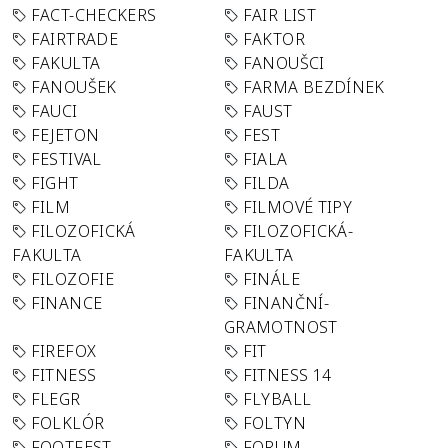
FACT-CHECKERS
FAIR LIST
FAIRTRADE
FAKTOR
FAKULTA
FANOUŠCI
FANOUŠEK
FARMA BEZDÍNEK
FAUCI
FAUST
FEJETON
FEST
FESTIVAL
FIALA
FIGHT
FILDA
FILM
FILMOVÉ TIPY
FILOZOFICKÁ
FILOZOFICKÁ-
FAKULTA
FAKULTA
FILOZOFIE
FINÁLE
FINANCE
FINANČNÍ-
GRAMOTNOST
FIREFOX
FIT
FITNESS
FITNESS 14
FLEGR
FLYBALL
FOLKLÓR
FOLTYN
FOOTFEST
FORUM