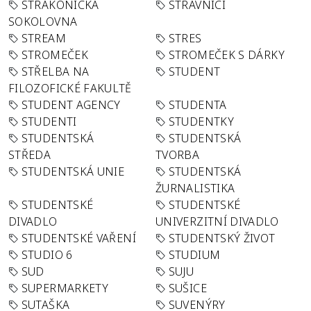
STRAKONICKÁ
STRÁVNÍCI
SOKOLOVNA
STREAM
STRES
STROMEČEK
STROMEČEK S DÁRKY
STŘELBA NA
STUDENT
FILOZOFICKÉ FAKULTĚ
STUDENT AGENCY
STUDENTA
STUDENTI
STUDENTKY
STUDENTSKÁ
STUDENTSKÁ
STŘEDA
TVORBA
STUDENTSKÁ UNIE
STUDENTSKÁ
ŽURNALISTIKA
STUDENTSKÉ
STUDENTSKÉ
DIVADLO
UNIVERZITNÍ DIVADLO
STUDENTSKÉ VAŘENÍ
STUDENTSKÝ ŽIVOT
STUDIO 6
STUDIUM
SUD
SUJU
SUPERMARKETY
SUŠICE
SUTAŠKA
SUVENÝRY