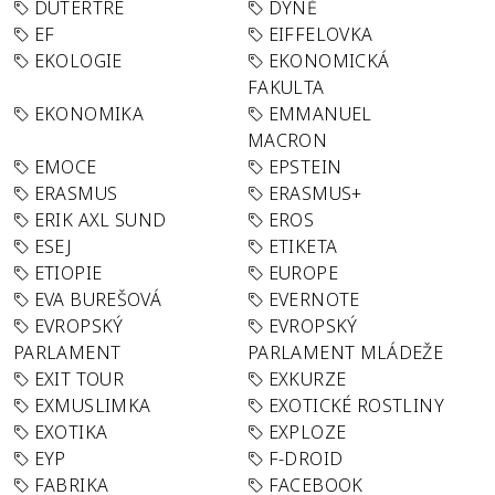
DUTERTRE
DÝNĚ
EF
EIFFELOVKA
EKOLOGIE
EKONOMICKÁ
FAKULTA
EKONOMIKA
EMMANUEL
MACRON
EMOCE
EPSTEIN
ERASMUS
ERASMUS+
ERIK AXL SUND
EROS
ESEJ
ETIKETA
ETIOPIE
EUROPE
EVA BUREŠOVÁ
EVERNOTE
EVROPSKÝ
EVROPSKÝ
PARLAMENT
PARLAMENT MLÁDEŽE
EXIT TOUR
EXKURZE
EXMUSLIMKA
EXOTICKÉ ROSTLINY
EXOTIKA
EXPLOZE
EYP
F-DROID
FABRIKA
FACEBOOK