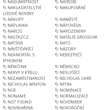
NADÚMRTNOST
NAIROBI
NAKLADATELSTVÍ
NAKUPOVÁNÍ
LIDOVÉ NOVINY
NÁKUPY
NÁMĚSTÍ
NÁPLAVKA
NÁPOVĚDA
NARCIS
NAROZENINY
NASTAZ.CZ
NATÁLIE GROSSOVÁ
NATIVIA
NATO
NÁVŠTĚVNÍCI
NÁZORY
NEANDRTÁL S
NEBEZPEČÍ
IPHONEM
NĚMČINA
NĚMECKO
NERVY V KÝBLU
NESLYŠÍCÍ
NEZAMĚSTNANOST
NICHOLAS CARR
NICHOLAS WINTON
NITRA
NOE
NOMINACE
NONAME
NORMALIZACE
NOT FOUND
NOVEMBER
NOVINAŘINA
NOVOROČNÍ