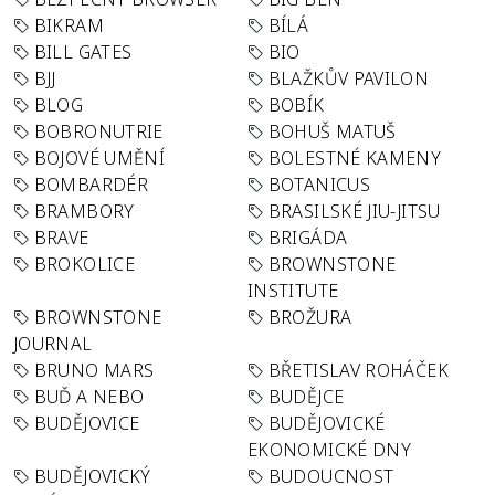
BIKRAM
BÍLÁ
BILL GATES
BIO
BJJ
BLAŽKŮV PAVILON
BLOG
BOBÍK
BOBRONUTRIE
BOHUŠ MATUŠ
BOJOVÉ UMĚNÍ
BOLESTNÉ KAMENY
BOMBARDÉR
BOTANICUS
BRAMBORY
BRASILSKÉ JIU-JITSU
BRAVE
BRIGÁDA
BROKOLICE
BROWNSTONE
INSTITUTE
BROWNSTONE
BROŽURA
JOURNAL
BRUNO MARS
BŘETISLAV ROHÁČEK
BUĎ A NEBO
BUDĚJCE
BUDĚJOVICE
BUDĚJOVICKÉ
EKONOMICKÉ DNY
BUDĚJOVICKÝ
BUDOUCNOST