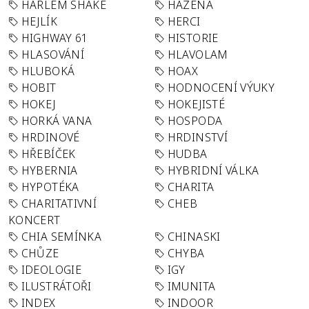
HARLEM SHAKE
HÁZENÁ
HEJLÍK
HERCI
HIGHWAY 61
HISTORIE
HLASOVÁNÍ
HLAVOLAM
HLUBOKÁ
HOAX
HOBIT
HODNOCENÍ VÝUKY
HOKEJ
HOKEJISTÉ
HORKÁ VANA
HOSPODA
HRDINOVÉ
HRDINSTVÍ
HŘEBÍČEK
HUDBA
HYBERNIA
HYBRIDNÍ VÁLKA
HYPOTÉKA
CHARITA
CHARITATIVNÍ
CHEB
KONCERT
CHIA SEMÍNKA
CHINASKI
CHŮZE
CHYBA
IDEOLOGIE
IGY
ILUSTRÁTOŘI
IMUNITA
INDEX
INDOOR