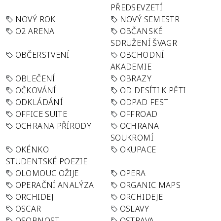
PŘEDSEVZETÍ
NOVÝ ROK
NOVÝ SEMESTR
O2 ARENA
OBČANSKÉ
SDRUŽENÍ ŠVAGR
OBČERSTVENÍ
OBCHODNÍ
AKADEMIE
OBLEČENÍ
OBRAZY
OČKOVÁNÍ
OD DESÍTI K PĚTI
ODKLÁDÁNÍ
ODPAD FEST
OFFICE SUITE
OFFROAD
OCHRANA PŘÍRODY
OCHRANA
SOUKROMÍ
OKÉNKO
OKUPACE
STUDENTSKÉ POEZIE
OLOMOUC OŽIJE
OPERA
OPERAČNÍ ANALÝZA
ORGANIC MAPS
ORCHIDEJ
ORCHIDEJE
OSCAR
OSLAVY
OSOBNOST
OSTRAVA