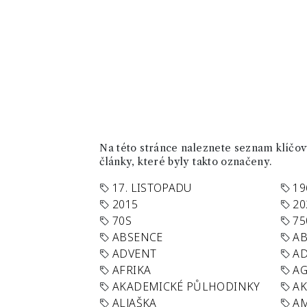
Na této stránce naleznete seznam klíčový
články, které byly takto označeny.
17. LISTOPADU
19
2015
20
70S
75
ABSENCE
AB
ADVENT
AD
AFRIKA
A
AKADEMICKÉ PŮLHODINKY
A
ALJAŠKA
AM