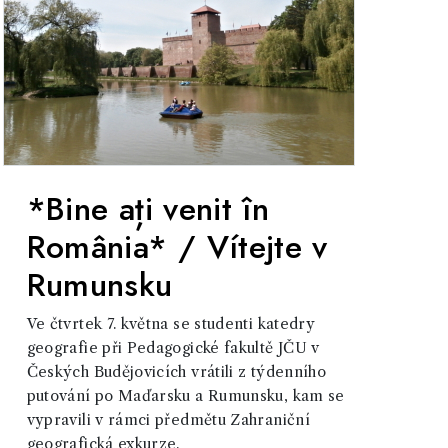
*Bine ați venit în
România* / Vítejte v
Rumunsku
Ve čtvrtek 7. května se studenti katedry
geografie při Pedagogické fakultě JČU v
Českých Budějovicích vrátili z týdenního
putování po Maďarsku a Rumunsku, kam se
vypravili v rámci předmětu Zahraniční
geografická exkurze.