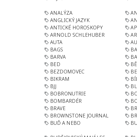
ANALÝZA
A
ANGLICKÝ JAZYK
AN
ANTICKÉ HOROSKOPY
AP
ARNOLD SCHLEHUBER
AR
AUTA
A
BAGS
BA
BARVA
BA
BED
B
BEZDOMOVEC
B
BIKRAM
BÍ
BJJ
BL
BOBRONUTRIE
B
BOMBARDÉR
BO
BRAVE
BR
BROWNSTONE JOURNAL
B
BUĎ A NEBO
BU