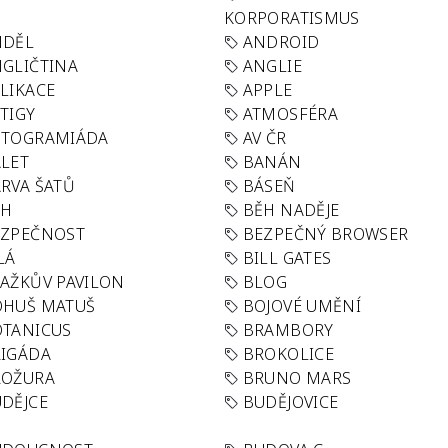
KORPORATISMUS
NDĚL
ANDROID
GLIČTINA
ANGLIE
LIKACE
APPLE
TIGY
ATMOSFÉRA
UTOGRAMIÁDA
AV ČR
LET
BANÁN
RVA ŠATŮ
BÁSEŇ
ĚH
BĚH NADĚJE
EZPEČNOST
BEZPEČNÝ BROWSER
LÁ
BILL GATES
AŽKŮV PAVILON
BLOG
OHUŠ MATUŠ
BOJOVÉ UMĚNÍ
TANICUS
BRAMBORY
IGÁDA
BROKOLICE
ROŽURA
BRUNO MARS
DĚJCE
BUDĚJOVICE