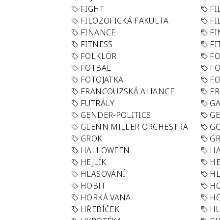
FIGHT
FI
FILOZOFICKÁ FAKULTA
FI
FINANCE
F
FITNESS
FI
FOLKLÓR
F
FOTBAL
FO
FOTOJATKA
F
FRANCOUZSKÁ ALIANCE
FR
FUTRÁLY
G
GENDER-POLITICS
G
GLENN MILLER ORCHESTRA
GO
GROK
GR
HALLOWEEN
HA
HEJLÍK
HE
HLASOVÁNÍ
H
HOBIT
H
HORKÁ VANA
H
HŘEBÍČEK
H