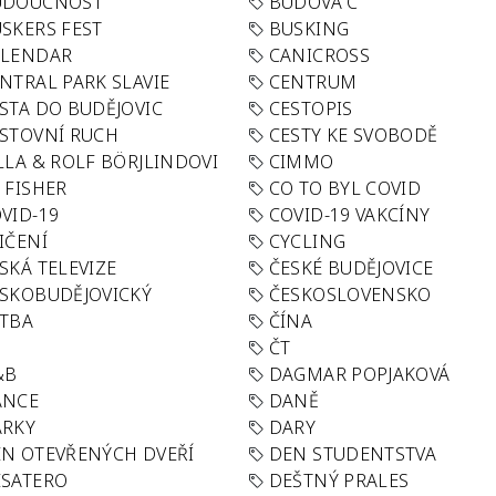
UDOUCNOST
BUDOVA C
SKERS FEST
BUSKING
ALENDAR
CANICROSS
NTRAL PARK SLAVIE
CENTRUM
STA DO BUDĚJOVIC
CESTOPIS
STOVNÍ RUCH
CESTY KE SVOBODĚ
LLA & ROLF BÖRJLINDOVI
CIMMO
 FISHER
CO TO BYL COVID
VID-19
COVID-19 VAKCÍNY
IČENÍ
CYCLING
SKÁ TELEVIZE
ČESKÉ BUDĚJOVICE
SKOBUDĚJOVICKÝ
ČESKOSLOVENSKO
TBA
ČÍNA
R
ČT
&B
DAGMAR POPJAKOVÁ
ANCE
DANĚ
ÁRKY
DARY
N OTEVŘENÝCH DVEŘÍ
DEN STUDENTSTVA
SATERO
DEŠTNÝ PRALES