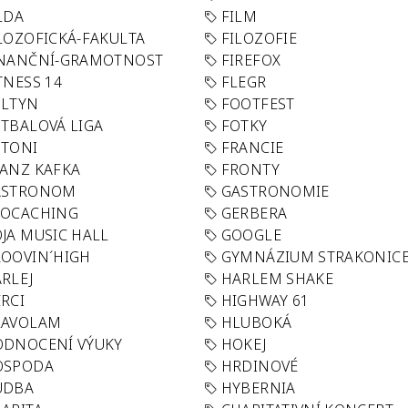
LDA
FILM
LOZOFICKÁ-FAKULTA
FILOZOFIE
INANČNÍ-GRAMOTNOST
FIREFOX
TNESS 14
FLEGR
OLTYN
FOOTFEST
TBALOVÁ LIGA
FOTKY
OTONI
FRANCIE
ANZ KAFKA
FRONTY
ASTRONOM
GASTRONOMIE
EOCACHING
GERBERA
JA MUSIC HALL
GOOGLE
OOVIN´HIGH
GYMNÁZIUM STRAKONIC
RLEJ
HARLEM SHAKE
RCI
HIGHWAY 61
LAVOLAM
HLUBOKÁ
ODNOCENÍ VÝUKY
HOKEJ
OSPODA
HRDINOVÉ
UDBA
HYBERNIA