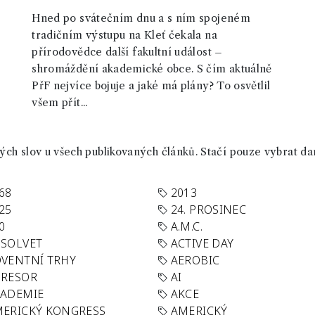
Hned po svátečním dnu a s ním spojeném
tradičním výstupu na Kleť čekala na
přírodovědce další fakultní událost –
shromáždění akademické obce. S čím aktuálně
PřF nejvíce bojuje a jaké má plány? To osvětlil
všem přít...
ch slov u všech publikovaných článků. Stačí pouze vybrat da
68
2013
25
24. PROSINEC
0
A.M.C.
SOLVET
ACTIVE DAY
VENTNÍ TRHY
AEROBIC
GRESOR
AI
KADEMIE
AKCE
ERICKÝ KONGRESS
AMERICKÝ