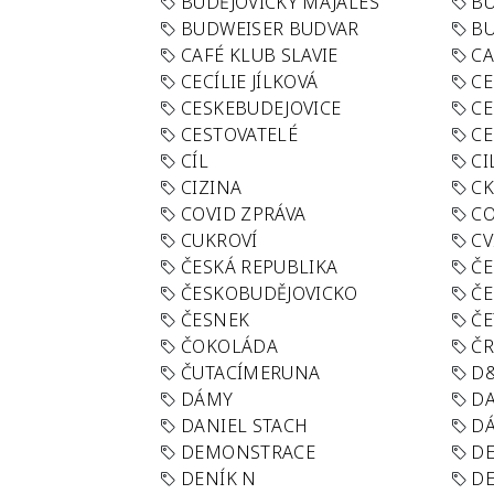
BUDĚJOVICKÝ MAJÁLES
B
BUDWEISER BUDVAR
BU
CAFÉ KLUB SLAVIE
C
CECÍLIE JÍLKOVÁ
CE
CESKEBUDEJOVICE
CE
CESTOVATELÉ
CE
CÍL
CI
CIZINA
CK
COVID ZPRÁVA
CO
CUKROVÍ
CV
ČESKÁ REPUBLIKA
ČE
ČESKOBUDĚJOVICKO
ČE
ČESNEK
ČE
ČOKOLÁDA
Č
ČUTACÍMERUNA
D
DÁMY
D
DANIEL STACH
D
DEMONSTRACE
DE
DENÍK N
DE