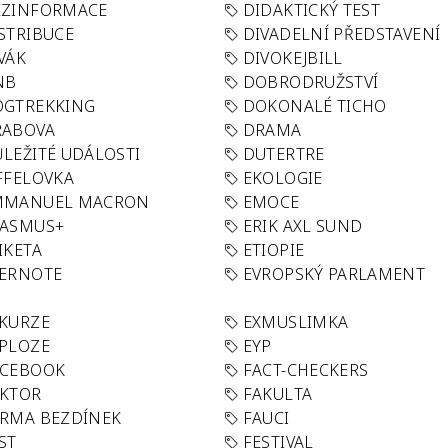
EZINFORMACE
DIDAKTICKÝ TEST
STRIBUCE
DIVADELNÍ PŘEDSTAVENÍ
VÁK
DIVOKEJBILL
NB
DOBRODRUŽSTVÍ
OGTREKKING
DOKONALÉ TICHO
RABOVA
DRAMA
LEŽITÉ UDÁLOSTI
DUTERTRE
FFELOVKA
EKOLOGIE
MMANUEL MACRON
EMOCE
RASMUS+
ERIK AXL SUND
IKETA
ETIOPIE
VERNOTE
EVROPSKÝ PARLAMENT
KURZE
EXMUSLIMKA
PLOZE
EYP
ACEBOOK
FACT-CHECKERS
AKTOR
FAKULTA
RMA BEZDÍNEK
FAUCI
ST
FESTIVAL