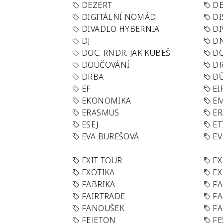
DEZERT
D
DIGITÁLNÍ NOMÁD
DI
DIVADLO HYBERNIA
DI
DJ
D
DOC. RNDR. JAK KUBEŠ
D
DOUČOVÁNÍ
D
DRBA
DŮ
EF
EI
EKONOMIKA
E
ERASMUS
E
ESEJ
ET
EVA BUREŠOVÁ
E
EXIT TOUR
EX
EXOTIKA
EX
FABRIKA
F
FAIRTRADE
F
FANOUŠEK
FA
FEJETON
FE