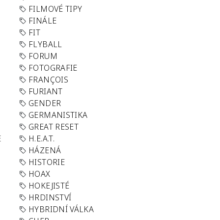
FILMOVÉ TIPY
FINÁLE
FIT
FLYBALL
FORUM
FOTOGRAFIE
FRANÇOIS
FURIANT
GENDER
GERMANISTIKA
GREAT RESET
E
H.E.A.T.
HÁZENÁ
HISTORIE
HOAX
HOKEJISTÉ
HRDINSTVÍ
HYBRIDNÍ VÁLKA