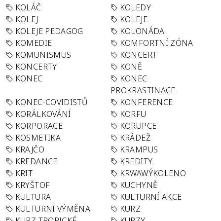
KOLÁČ
KOLEDY
KOLEJ
KOLEJE
KOLEJE PEDAGOG
KOLONÁDA
KOMEDIE
KOMFORTNÍ ZÓNA
KOMUNISMUS
KONCERT
KONCERTY
KONĚ
KONEC
KONEC
PROKRASTINACE
KONEC-COVIDISTŮ
KONFERENCE
KORÁLKOVÁNÍ
KORFU
KORPORACE
KORUPCE
KOSMETIKA
KRÁDEŽ
KRAJČO
KRAMPUS
KREDANCE
KREDITY
KRIT
KRWAWÝKOLENO
KRYŠTOF
KUCHYNĚ
KULTURA
KULTURNÍ AKCE
KULTURNÍ VÝMĚNA
KURZ
KURZ TROPICKÉ
KURZY