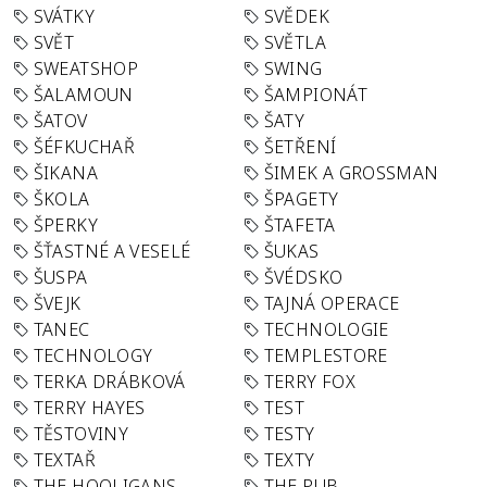
SVÁTKY
SVĚDEK
SVĚT
SVĚTLA
SWEATSHOP
SWING
ŠALAMOUN
ŠAMPIONÁT
ŠATOV
ŠATY
ŠÉFKUCHAŘ
ŠETŘENÍ
ŠIKANA
ŠIMEK A GROSSMAN
ŠKOLA
ŠPAGETY
ŠPERKY
ŠTAFETA
ŠŤASTNÉ A VESELÉ
ŠUKAS
ŠUSPA
ŠVÉDSKO
ŠVEJK
TAJNÁ OPERACE
TANEC
TECHNOLOGIE
TECHNOLOGY
TEMPLESTORE
TERKA DRÁBKOVÁ
TERRY FOX
TERRY HAYES
TEST
TĚSTOVINY
TESTY
TEXTAŘ
TEXTY
THE HOOLIGANS
THE PUB