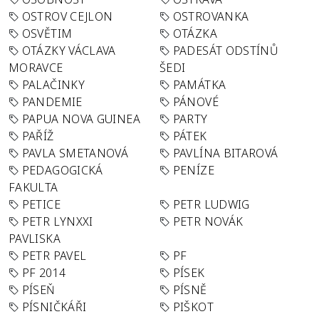
OSTROV CEJLON
OSTROVANKA
OSVĚTIM
OTÁZKA
OTÁZKY VÁCLAVA
PADESÁT ODSTÍNŮ
MORAVCE
ŠEDI
PALAČINKY
PAMÁTKA
PANDEMIE
PÁNOVÉ
PAPUA NOVA GUINEA
PARTY
PAŘÍŽ
PÁTEK
PAVLA SMETANOVÁ
PAVLÍNA BITAROVÁ
PEDAGOGICKÁ
PENÍZE
FAKULTA
PETICE
PETR LUDWIG
PETR LYNXXI
PETR NOVÁK
PAVLISKA
PETR PAVEL
PF
PF 2014
PÍSEK
PÍSEŇ
PÍSNĚ
PÍSNIČKÁŘI
PIŠKOT