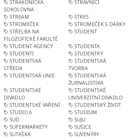
STRAKONICKÁ
STRÁVNÍCI
SOKOLOVNA
STREAM
STRES
STROMEČEK
STROMEČEK S DÁRKY
STŘELBA NA
STUDENT
FILOZOFICKÉ FAKULTĚ
STUDENT AGENCY
STUDENTA
STUDENTI
STUDENTKY
STUDENTSKÁ
STUDENTSKÁ
STŘEDA
TVORBA
STUDENTSKÁ UNIE
STUDENTSKÁ
ŽURNALISTIKA
STUDENTSKÉ
STUDENTSKÉ
DIVADLO
UNIVERZITNÍ DIVADLO
STUDENTSKÉ VAŘENÍ
STUDENTSKÝ ŽIVOT
STUDIO 6
STUDIUM
SUD
SUJU
SUPERMARKETY
SUŠICE
SUTAŠKA
SUVENÝRY