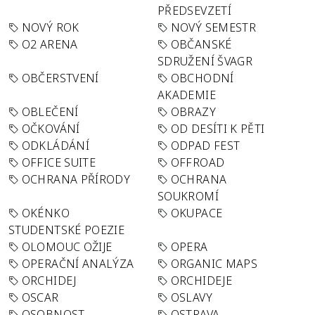
PŘEDSEVZETÍ
NOVÝ ROK
NOVÝ SEMESTR
O2 ARENA
OBČANSKÉ
SDRUŽENÍ ŠVAGR
OBČERSTVENÍ
OBCHODNÍ
AKADEMIE
OBLEČENÍ
OBRAZY
OČKOVÁNÍ
OD DESÍTI K PĚTI
ODKLÁDÁNÍ
ODPAD FEST
OFFICE SUITE
OFFROAD
OCHRANA PŘÍRODY
OCHRANA
SOUKROMÍ
OKÉNKO
OKUPACE
STUDENTSKÉ POEZIE
OLOMOUC OŽIJE
OPERA
OPERAČNÍ ANALÝZA
ORGANIC MAPS
ORCHIDEJ
ORCHIDEJE
OSCAR
OSLAVY
OSOBNOST
OSTRAVA