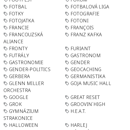
FOTBAL
FOTBALOVÁ LIGA
FOTKY
FOTOGRAFIE
FOTOJATKA
FOTONI
FRANCIE
FRANÇOIS
FRANCOUZSKÁ
FRANZ KAFKA
ALIANCE
FRONTY
FURIANT
FUTRÁLY
GASTRONOM
GASTRONOMIE
GENDER
GENDER-POLITICS
GEOCACHING
GERBERA
GERMANISTIKA
GLENN MILLER
GOJA MUSIC HALL
ORCHESTRA
GOOGLE
GREAT RESET
GROK
GROOVIN´HIGH
GYMNÁZIUM
H.E.A.T.
STRAKONICE
HALLOWEEN
HARLEJ