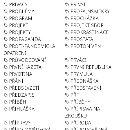
PRIVACY
PRIVÁT
PROBLÉMY
PROFAJNŠMEKRY
PROGRAM
PROCHÁZKA
PROJEKT
PROJEKT SBOR
PROJEKTY
PROKRASTINACE
PROPAGANDA
PROSTATA
PROTI-PANDEMICKÁ
PROTON VPN
OPATŘENÍ
PRŮVODCOVÁNÍ
PRVÁCI
PRVNÍ KAZETA
PRVNÍ REPUBLIKA
PRVOTINA
PRYMULA
PŘÁNÍ
PŘEDNÁŠKA
PŘEDSEVZETÍ
PŘEDSTAVENÍ
PŘEDZÁPIS
PŘF
PŘÍBĚH
PŘÍBĚHY
PŘIHLÁŠKA
PŘÍPRAVA NA
ZKOUŠKU
PŘÍPRAVY
PŘÍRODA
PŘÍRODOVĚDECKÁ
PŘÍRODOVĚDNÁ