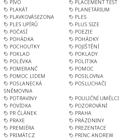
PIVO
PLACEMENT TEST
PLAKÁT
PLANETÁRIUM
PLAVKOVÁSEZONA
PLES
PLES UPÍRŮ
PLUS SIZE
POČASÍ
POEZIE
POHÁDKA
POHÁDKY
POCHOUTKY
POJIŠTĚNÍ
POKLAD
POKLADY
POLÉVKA
POLITIKA
POMERANČ
POMOC
POMOC LIDEM
POSILOVNA
POSLANECKÁ
POSLUCHAČI
SNĚMOVNA
POTRAVINY
POULIČNÍ UMĚLCI
POVÍDKA
POZOROVÁNÍ
PR ČLÁNEK
PRAHA
PRAXE
PRÁZDNINY
PREMIÉRA
PREZENTACE
PRIMÁT.CZ
PRINC ANDREW