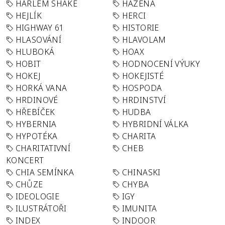
HARLEM SHAKE
HÁZENÁ
HEJLÍK
HERCI
HIGHWAY 61
HISTORIE
HLASOVÁNÍ
HLAVOLAM
HLUBOKÁ
HOAX
HOBIT
HODNOCENÍ VÝUKY
HOKEJ
HOKEJISTÉ
HORKÁ VANA
HOSPODA
HRDINOVÉ
HRDINSTVÍ
HŘEBÍČEK
HUDBA
HYBERNIA
HYBRIDNÍ VÁLKA
HYPOTÉKA
CHARITA
CHARITATIVNÍ
CHEB
KONCERT
CHIA SEMÍNKA
CHINASKI
CHŮZE
CHYBA
IDEOLOGIE
IGY
ILUSTRÁTOŘI
IMUNITA
INDEX
INDOOR