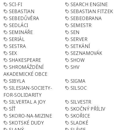
SCI-FI
SEARCH ENGINE
SEBASTIAN
SEBASTIAN FITZEK
SEBEDŮVĚRA
SEBEOBRANA
SEDLÁCI
SEMESTR
SEMINÁŘE
SEN
SERIÁL
SERVER
SESTRA
SETKÁNÍ
SEX
SEZNAMOVÁK
SHAKESPEARE
SHOW
SHROMÁŽDĚNÍ
SHV
AKADEMICKÉ OBCE
SIBYLA
SIGMA
SILESIAN-SOCIETY-
SILSOC
FOR-SOLIDARITY
SILVERTAL A JOY
SILVESTR
SÍŤ
SKOČNÝ PŘÍLIV
SKORO-NA-MIZINE
SKOŘICE
SKOTSKÉ DUDY
SLADKÉ
SLANÝ
SLÁVIE