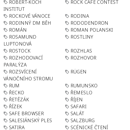
ROBERT-KOCH
ROCK CAFÉ CONTEST
INSTITUT
ROCKOVÉ VÁNOCE
RODINA
RODINNÝ DM BĚH
RODODENDRON
ROMÁN
ROMAN POLANSKI
ROSAMUND
ROSTLINY
LUPTONOVÁ
ROSTOCK
ROZHLAS
ROZHODOVACÍ
ROZHOVOR
PARALÝZA
ROZSVÍCENÍ
RÜGEN
VÁNOČNÍHO STROMU
RUM
RUMUNSKO
ŘECKO
ŘEMESLO
ŘETĚZÁK
ŘÍJEN
ŘÍZEK
SAFARI
SAFE BROWSER
SALÁT
SALESIÁNSKÝ PLES
SALZBURG
SATIRA
SCÉNICKÉ ČTENÍ