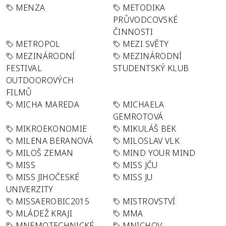
MENZA
METODIKA
PRŮVODCOVSKÉ
ČINNOSTI
METROPOL
MEZI SVĚTY
MEZINÁRODNÍ
MEZINÁRODNÍ
FESTIVAL
STUDENTSKÝ KLUB
OUTDOOROVÝCH
FILMŮ
MICHA MAREDA
MICHAELA
GEMROTOVÁ
MIKROEKONOMIE
MIKULÁŠ BEK
MILENA BERANOVÁ
MILOSLAV VLK
MILOŠ ZEMAN
MIND YOUR MIND
MISS
MISS JČU
MISS JIHOČESKÉ
MISS JU
UNIVERZITY
MISSAEROBIC2015
MISTROVSTVÍ
MLÁDEŽ KRAJI
MMA
MNEMOTECHNICKÉ
MNICHOV