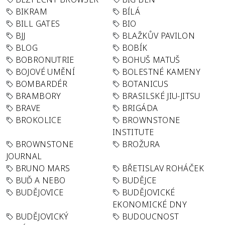
BIKRAM
BÍLÁ
BILL GATES
BIO
BJJ
BLAŽKŮV PAVILON
BLOG
BOBÍK
BOBRONUTRIE
BOHUŠ MATUŠ
BOJOVÉ UMĚNÍ
BOLESTNÉ KAMENY
BOMBARDÉR
BOTANICUS
BRAMBORY
BRASILSKÉ JIU-JITSU
BRAVE
BRIGÁDA
BROKOLICE
BROWNSTONE
INSTITUTE
BROWNSTONE
BROŽURA
JOURNAL
BRUNO MARS
BŘETISLAV ROHÁČEK
BUĎ A NEBO
BUDĚJCE
BUDĚJOVICE
BUDĚJOVICKÉ
EKONOMICKÉ DNY
BUDĚJOVICKÝ
BUDOUCNOST