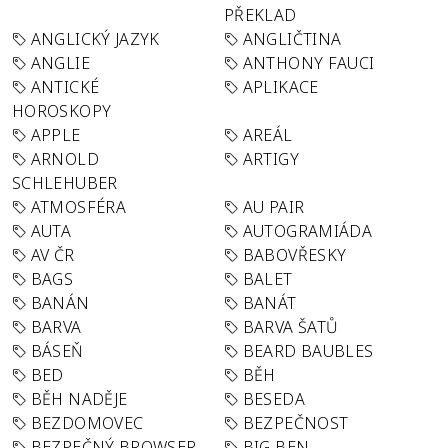
PŘEKLAD
ANGLICKÝ JAZYK
ANGLIČTINA
ANGLIE
ANTHONY FAUCI
ANTICKÉ
APLIKACE
HOROSKOPY
APPLE
AREÁL
ARNOLD
ARTIGY
SCHLEHUBER
ATMOSFÉRA
AU PAIR
AUTA
AUTOGRAMIÁDA
AV ČR
BABOVŘESKY
BAGS
BALET
BANÁN
BANÁT
BARVA
BARVA ŠATŮ
BÁSEŇ
BEARD BAUBLES
BED
BĚH
BĚH NADĚJE
BESEDA
BEZDOMOVEC
BEZPEČNOST
BEZPEČNÝ BROWSER
BIG BEN