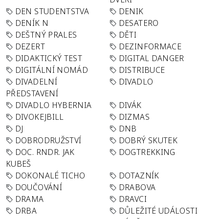
DEN STUDENTSTVA
DENIK
DENÍK N
DESATERO
DEŠTNÝ PRALES
DĚTI
DEZERT
DEZINFORMACE
DIDAKTICKÝ TEST
DIGITAL DANGER
DIGITÁLNÍ NOMÁD
DISTRIBUCE
DIVADELNÍ
DIVADLO
PŘEDSTAVENÍ
DIVADLO HYBERNIA
DIVÁK
DIVOKEJBILL
DIZMAS
DJ
DNB
DOBRODRUŽSTVÍ
DOBRÝ SKUTEK
DOC. RNDR. JAK
DOGTREKKING
KUBEŠ
DOKONALÉ TICHO
DOTAZNÍK
DOUČOVÁNÍ
DRABOVA
DRAMA
DRAVCI
DRBA
DŮLEŽITÉ UDÁLOSTI