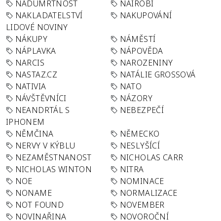
NADÚMRTNOST
NAIROBI
NAKLADATELSTVÍ
NAKUPOVÁNÍ
LIDOVÉ NOVINY
NÁKUPY
NÁMĚSTÍ
NÁPLAVKA
NÁPOVĚDA
NARCIS
NAROZENINY
NASTAZ.CZ
NATÁLIE GROSSOVÁ
NATIVIA
NATO
NÁVŠTĚVNÍCI
NÁZORY
NEANDRTÁL S
NEBEZPEČÍ
IPHONEM
NĚMČINA
NĚMECKO
NERVY V KÝBLU
NESLYŠÍCÍ
NEZAMĚSTNANOST
NICHOLAS CARR
NICHOLAS WINTON
NITRA
NOE
NOMINACE
NONAME
NORMALIZACE
NOT FOUND
NOVEMBER
NOVINAŘINA
NOVOROČNÍ