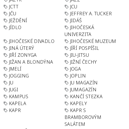
JCTT
JCU
JČU
JEFFREY A. TUCKER
JEŽDĚNÍ
JIDÁŠ
JÍDLO
JIHOČESKÁ
UNIVERZITA
JIHOČESKÉ DIVADLO
JIHOČESKÉ MUZEUM
JINÁ ÚTERÝ
JÍŘÍ POSPÍŠIL
JIŘÍ ZONYGA
JIU-JITSU
JIŽAN A BLONDÝNA
JIŽNÍ ČECHY
JMELÍ
JOGA
JOGGING
JOPLIN
JU
JU MAGAZÍN
JUGI
JUMAGAZÍN
KAMPUS
KANČÍ STEZKA
KAPELA
KAPELY
KAPR
KAPR S
BRAMBOROVÝM
SALÁTEM