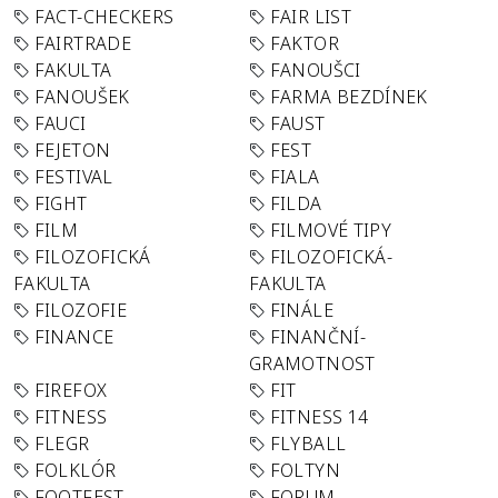
FACT-CHECKERS
FAIR LIST
FAIRTRADE
FAKTOR
FAKULTA
FANOUŠCI
FANOUŠEK
FARMA BEZDÍNEK
FAUCI
FAUST
FEJETON
FEST
FESTIVAL
FIALA
FIGHT
FILDA
FILM
FILMOVÉ TIPY
FILOZOFICKÁ
FILOZOFICKÁ-
FAKULTA
FAKULTA
FILOZOFIE
FINÁLE
FINANCE
FINANČNÍ-
GRAMOTNOST
FIREFOX
FIT
FITNESS
FITNESS 14
FLEGR
FLYBALL
FOLKLÓR
FOLTYN
FOOTFEST
FORUM