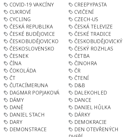
COVID-19 VAKCÍNY
CREEPYPASTA
CUKROVÍ
CVIČENÍ
CYCLING
CZECH-US
ČESKÁ REPUBLIKA
ČESKÁ TELEVIZE
ČESKÉ BUDĚJOVICE
ČESKÉ TRADICE
ČESKOBUDĚJOVICKO
ČESKOBUDĚJOVICKÝ
ČESKOSLOVENSKO
ČESKÝ ROZHLAS
ČESNEK
ČETBA
ČÍNA
ČINOHRA
ČOKOLÁDA
ČR
ČT
ČTENÍ
ČUTACÍMERUNA
D&B
DAGMAR POPJAKOVÁ
DALEKOHLED
DÁMY
DANCE
DANĚ
DANIEL HŮLKA
DANIEL STACH
DÁRKY
DARY
DEMOKRACIE
DEMONSTRACE
DEN OTEVŘENÝCH
DVEŘÍ