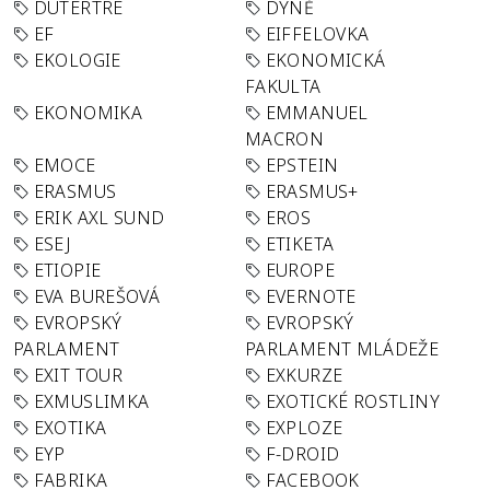
DUTERTRE
DÝNĚ
EF
EIFFELOVKA
EKOLOGIE
EKONOMICKÁ
FAKULTA
EKONOMIKA
EMMANUEL
MACRON
EMOCE
EPSTEIN
ERASMUS
ERASMUS+
ERIK AXL SUND
EROS
ESEJ
ETIKETA
ETIOPIE
EUROPE
EVA BUREŠOVÁ
EVERNOTE
EVROPSKÝ
EVROPSKÝ
PARLAMENT
PARLAMENT MLÁDEŽE
EXIT TOUR
EXKURZE
EXMUSLIMKA
EXOTICKÉ ROSTLINY
EXOTIKA
EXPLOZE
EYP
F-DROID
FABRIKA
FACEBOOK