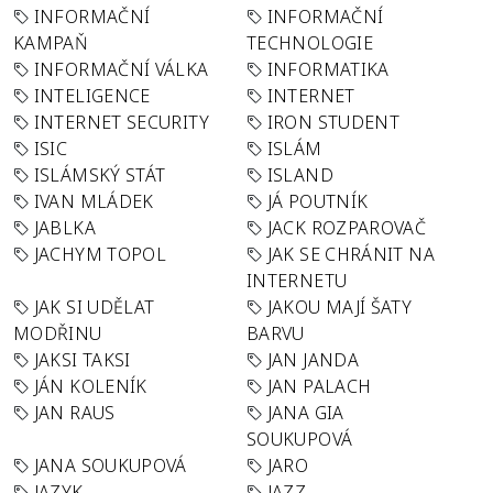
INFORMAČNÍ
INFORMAČNÍ
KAMPAŇ
TECHNOLOGIE
INFORMAČNÍ VÁLKA
INFORMATIKA
INTELIGENCE
INTERNET
INTERNET SECURITY
IRON STUDENT
ISIC
ISLÁM
ISLÁMSKÝ STÁT
ISLAND
IVAN MLÁDEK
JÁ POUTNÍK
JABLKA
JACK ROZPAROVAČ
JACHYM TOPOL
JAK SE CHRÁNIT NA
INTERNETU
JAK SI UDĚLAT
JAKOU MAJÍ ŠATY
MODŘINU
BARVU
JAKSI TAKSI
JAN JANDA
JÁN KOLENÍK
JAN PALACH
JAN RAUS
JANA GIA
SOUKUPOVÁ
JANA SOUKUPOVÁ
JARO
JAZYK
JAZZ