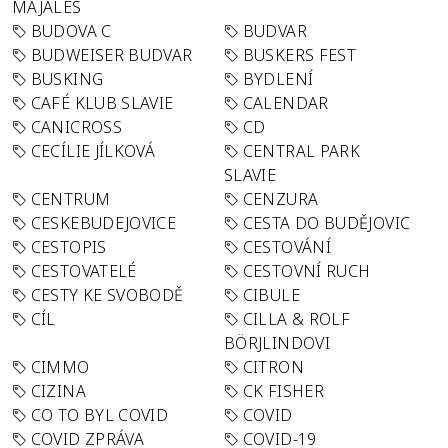
MAJÁLES
BUDOVA C
BUDVAR
BUDWEISER BUDVAR
BUSKERS FEST
BUSKING
BYDLENÍ
CAFÉ KLUB SLAVIE
CALENDAR
CANICROSS
CD
CECÍLIE JÍLKOVÁ
CENTRAL PARK
SLAVIE
CENTRUM
CENZURA
CESKEBUDEJOVICE
CESTA DO BUDĚJOVIC
CESTOPIS
CESTOVÁNÍ
CESTOVATELÉ
CESTOVNÍ RUCH
CESTY KE SVOBODĚ
CIBULE
CÍL
CILLA & ROLF
BÖRJLINDOVI
CIMMO
CITRON
CIZINA
CK FISHER
CO TO BYL COVID
COVID
COVID ZPRÁVA
COVID-19