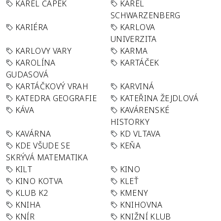
KAREL ČAPEK
KAREL
SCHWARZENBERG
KARIÉRA
KARLOVA
UNIVERZITA
KARLOVY VARY
KARMA
KAROLÍNA
KARTÁČEK
GUDASOVÁ
KARTÁČKOVÝ VRAH
KARVINÁ
KATEDRA GEOGRAFIE
KATEŘINA ŽEJDLOVÁ
KÁVA
KAVÁRENSKÉ
HISTORKY
KAVÁRNA
KD VLTAVA
KDE VŠUDE SE
KEŇA
SKRÝVÁ MATEMATIKA
KILT
KINO
KINO KOTVA
KLEŤ
KLUB K2
KMENY
KNIHA
KNIHOVNA
KNÍR
KNIŽNÍ KLUB