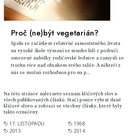
Proč (ne)být vegetarián?
Spolu se začátkem relativně samostatného života
na vysoké škole vymaní se mnoho lidí z područí
omezené nabídky rodičovské lednice a zamyslí se
trochu více nad obsahem svého talíře. A někteří z
nás se možná rozhodnou pro na p...
Na této stránce naleznete seznam klíčových slov u
všech publikovaných článků. Stačí pouze vybrat dané
klíčové slovo a zobrazí se všechny články, které byly
takto označeny.
17. LISTOPADU
1968
2013
2014