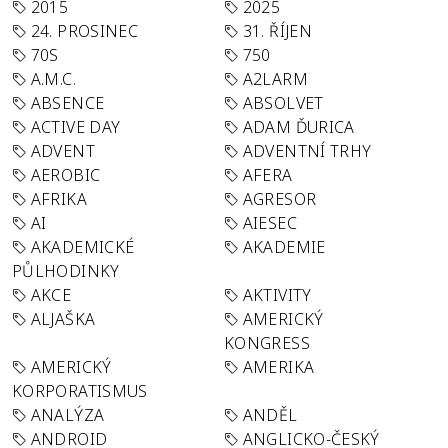
2015
2025
24. PROSINEC
31. ŘÍJEN
70S
750
A.M.C.
A2LARM
ABSENCE
ABSOLVET
ACTIVE DAY
ADAM ĎURICA
ADVENT
ADVENTNÍ TRHY
AEROBIC
AFERA
AFRIKA
AGRESOR
AI
AIESEC
AKADEMICKÉ
AKADEMIE
PŮLHODINKY
AKCE
AKTIVITY
ALJAŠKA
AMERICKÝ
KONGRESS
AMERICKÝ
AMERIKA
KORPORATISMUS
ANALÝZA
ANDĚL
ANDROID
ANGLICKO-ČESKÝ