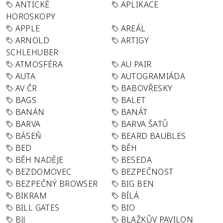
ANTICKÉ
APLIKACE
HOROSKOPY
APPLE
AREÁL
ARNOLD
ARTIGY
SCHLEHUBER
ATMOSFÉRA
AU PAIR
AUTA
AUTOGRAMIÁDA
AV ČR
BABOVŘESKY
BAGS
BALET
BANÁN
BANÁT
BARVA
BARVA ŠATŮ
BÁSEŇ
BEARD BAUBLES
BED
BĚH
BĚH NADĚJE
BESEDA
BEZDOMOVEC
BEZPEČNOST
BEZPEČNÝ BROWSER
BIG BEN
BIKRAM
BÍLÁ
BILL GATES
BIO
BJJ
BLAŽKŮV PAVILON