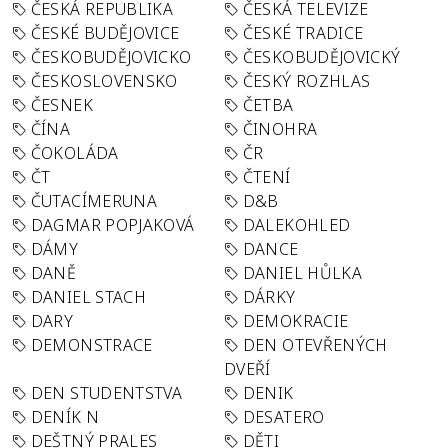
ČESKÁ REPUBLIKA
ČESKÁ TELEVIZE
ČESKÉ BUDĚJOVICE
ČESKÉ TRADICE
ČESKOBUDĚJOVICKO
ČESKOBUDĚJOVICKÝ
ČESKOSLOVENSKO
ČESKÝ ROZHLAS
ČESNEK
ČETBA
ČÍNA
ČINOHRA
ČOKOLÁDA
ČR
ČT
ČTENÍ
ČUTACÍMERUNA
D&B
DAGMAR POPJAKOVÁ
DALEKOHLED
DÁMY
DANCE
DANĚ
DANIEL HŮLKA
DANIEL STACH
DÁRKY
DARY
DEMOKRACIE
DEMONSTRACE
DEN OTEVŘENÝCH
DVEŘÍ
DEN STUDENTSTVA
DENIK
DENÍK N
DESATERO
DEŠTNÝ PRALES
DĚTI