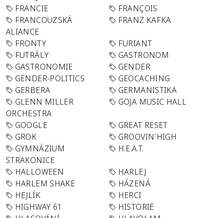
FRANCIE
FRANÇOIS
FRANCOUZSKÁ
FRANZ KAFKA
ALIANCE
FRONTY
FURIANT
FUTRÁLY
GASTRONOM
GASTRONOMIE
GENDER
GENDER-POLITICS
GEOCACHING
GERBERA
GERMANISTIKA
GLENN MILLER
GOJA MUSIC HALL
ORCHESTRA
GOOGLE
GREAT RESET
GROK
GROOVIN´HIGH
GYMNÁZIUM
H.E.A.T.
STRAKONICE
HALLOWEEN
HARLEJ
HARLEM SHAKE
HÁZENÁ
HEJLÍK
HERCI
HIGHWAY 61
HISTORIE