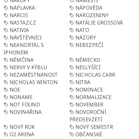
NÁKUPY
NÁMĚSTÍ
NÁPLAVKA
NÁPOVĚDA
NARCIS
NAROZENINY
NASTAZ.CZ
NATÁLIE GROSSOVÁ
NATIVIA
NATO
NÁVŠTĚVNÍCI
NÁZORY
NEANDRTÁL S
NEBEZPEČÍ
IPHONEM
NĚMČINA
NĚMECKO
NERVY V KÝBLU
NESLYŠÍCÍ
NEZAMĚSTNANOST
NICHOLAS CARR
NICHOLAS WINTON
NITRA
NOE
NOMINACE
NONAME
NORMALIZACE
NOT FOUND
NOVEMBER
NOVINAŘINA
NOVOROČNÍ
PŘEDSEVZETÍ
NOVÝ ROK
NOVÝ SEMESTR
O2 ARENA
OBČANSKÉ