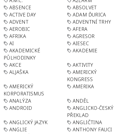
A.M.C.
A2LARM
ABSENCE
ABSOLVET
ACTIVE DAY
ADAM ĎURICA
ADVENT
ADVENTNÍ TRHY
AEROBIC
AFERA
AFRIKA
AGRESOR
AI
AIESEC
AKADEMICKÉ
AKADEMIE
PŮLHODINKY
AKCE
AKTIVITY
ALJAŠKA
AMERICKÝ
KONGRESS
AMERICKÝ
AMERIKA
KORPORATISMUS
ANALÝZA
ANDĚL
ANDROID
ANGLICKO-ČESKÝ
PŘEKLAD
ANGLICKÝ JAZYK
ANGLIČTINA
ANGLIE
ANTHONY FAUCI