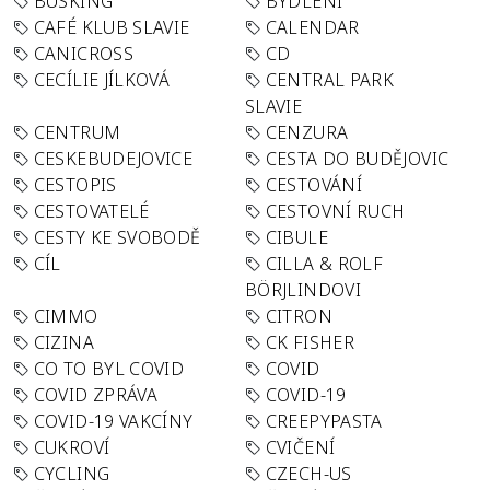
BUSKING
BYDLENÍ
CAFÉ KLUB SLAVIE
CALENDAR
CANICROSS
CD
CECÍLIE JÍLKOVÁ
CENTRAL PARK
SLAVIE
CENTRUM
CENZURA
CESKEBUDEJOVICE
CESTA DO BUDĚJOVIC
CESTOPIS
CESTOVÁNÍ
CESTOVATELÉ
CESTOVNÍ RUCH
CESTY KE SVOBODĚ
CIBULE
CÍL
CILLA & ROLF
BÖRJLINDOVI
CIMMO
CITRON
CIZINA
CK FISHER
CO TO BYL COVID
COVID
COVID ZPRÁVA
COVID-19
COVID-19 VAKCÍNY
CREEPYPASTA
CUKROVÍ
CVIČENÍ
CYCLING
CZECH-US