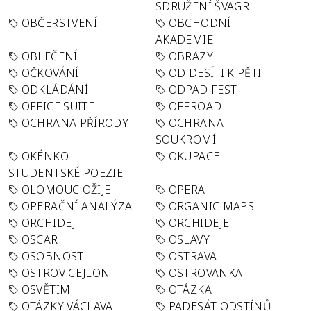
SDRUŽENÍ ŠVAGR
OBČERSTVENÍ
OBCHODNÍ
AKADEMIE
OBLEČENÍ
OBRAZY
OČKOVÁNÍ
OD DESÍTI K PĚTI
ODKLÁDÁNÍ
ODPAD FEST
OFFICE SUITE
OFFROAD
OCHRANA PŘÍRODY
OCHRANA
SOUKROMÍ
OKÉNKO
OKUPACE
STUDENTSKÉ POEZIE
OLOMOUC OŽIJE
OPERA
OPERAČNÍ ANALÝZA
ORGANIC MAPS
ORCHIDEJ
ORCHIDEJE
OSCAR
OSLAVY
OSOBNOST
OSTRAVA
OSTROV CEJLON
OSTROVANKA
OSVĚTIM
OTÁZKA
OTÁZKY VÁCLAVA
PADESÁT ODSTÍNŮ