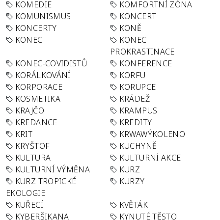
KOMEDIE
KOMFORTNÍ ZÓNA
KOMUNISMUS
KONCERT
KONCERTY
KONĚ
KONEC
KONEC
PROKRASTINACE
KONEC-COVIDISTŮ
KONFERENCE
KORÁLKOVÁNÍ
KORFU
KORPORACE
KORUPCE
KOSMETIKA
KRÁDEŽ
KRAJČO
KRAMPUS
KREDANCE
KREDITY
KRIT
KRWAWÝKOLENO
KRYŠTOF
KUCHYNĚ
KULTURA
KULTURNÍ AKCE
KULTURNÍ VÝMĚNA
KURZ
KURZ TROPICKÉ
KURZY
EKOLOGIE
KUŘECÍ
KVĚTÁK
KYBERŠIKANA
KYNUTÉ TĚSTO