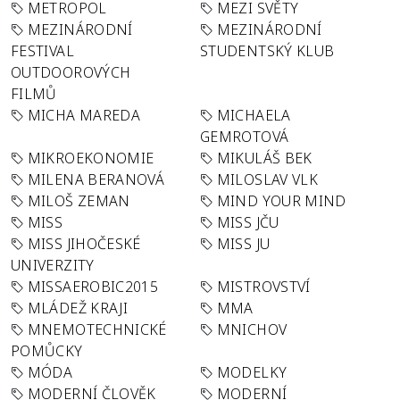
METROPOL
MEZI SVĚTY
MEZINÁRODNÍ
MEZINÁRODNÍ
FESTIVAL
STUDENTSKÝ KLUB
OUTDOOROVÝCH
FILMŮ
MICHA MAREDA
MICHAELA
GEMROTOVÁ
MIKROEKONOMIE
MIKULÁŠ BEK
MILENA BERANOVÁ
MILOSLAV VLK
MILOŠ ZEMAN
MIND YOUR MIND
MISS
MISS JČU
MISS JIHOČESKÉ
MISS JU
UNIVERZITY
MISSAEROBIC2015
MISTROVSTVÍ
MLÁDEŽ KRAJI
MMA
MNEMOTECHNICKÉ
MNICHOV
POMŮCKY
MÓDA
MODELKY
MODERNÍ ČLOVĚK
MODERNÍ