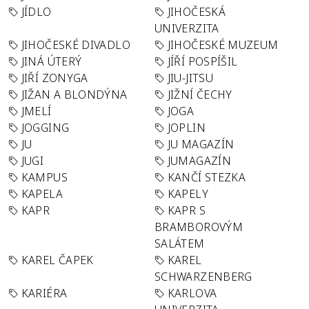
JÍDLO
JIHOČESKÁ
UNIVERZITA
JIHOČESKÉ DIVADLO
JIHOČESKÉ MUZEUM
JINÁ ÚTERÝ
JÍŘÍ POSPÍŠIL
JIŘÍ ZONYGA
JIU-JITSU
JIŽAN A BLONDÝNA
JIŽNÍ ČECHY
JMELÍ
JOGA
JOGGING
JOPLIN
JU
JU MAGAZÍN
JUGI
JUMAGAZÍN
KAMPUS
KANČÍ STEZKA
KAPELA
KAPELY
KAPR
KAPR S
BRAMBOROVÝM
SALÁTEM
KAREL ČAPEK
KAREL
SCHWARZENBERG
KARIÉRA
KARLOVA