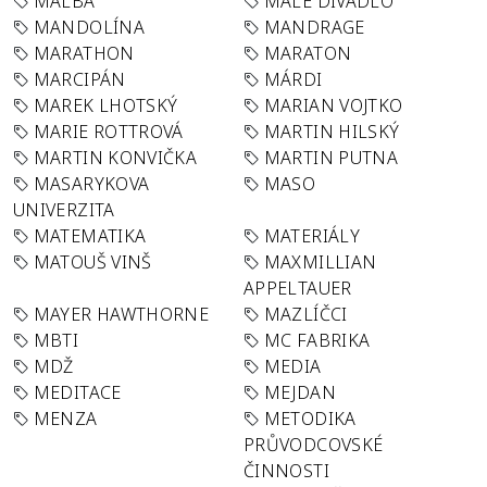
MALBA
MALÉ DIVADLO
MANDOLÍNA
MANDRAGE
MARATHON
MARATON
MARCIPÁN
MÁRDI
MAREK LHOTSKÝ
MARIAN VOJTKO
MARIE ROTTROVÁ
MARTIN HILSKÝ
MARTIN KONVIČKA
MARTIN PUTNA
MASARYKOVA
MASO
UNIVERZITA
MATEMATIKA
MATERIÁLY
MATOUŠ VINŠ
MAXMILLIAN
APPELTAUER
MAYER HAWTHORNE
MAZLÍČCI
MBTI
MC FABRIKA
MDŽ
MEDIA
MEDITACE
MEJDAN
MENZA
METODIKA
PRŮVODCOVSKÉ
ČINNOSTI