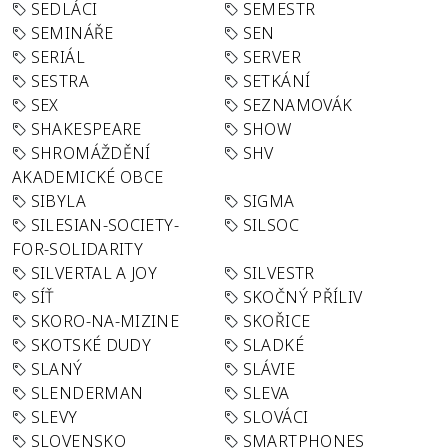
SEDLÁCI
SEMESTR
SEMINÁŘE
SEN
SERIÁL
SERVER
SESTRA
SETKÁNÍ
SEX
SEZNAMOVÁK
SHAKESPEARE
SHOW
SHROMÁŽDĚNÍ
SHV
AKADEMICKÉ OBCE
SIBYLA
SIGMA
SILESIAN-SOCIETY-
SILSOC
FOR-SOLIDARITY
SILVERTAL A JOY
SILVESTR
SÍŤ
SKOČNÝ PŘÍLIV
SKORO-NA-MIZINE
SKOŘICE
SKOTSKÉ DUDY
SLADKÉ
SLANÝ
SLÁVIE
SLENDERMAN
SLEVA
SLEVY
SLOVÁCI
SLOVENSKO
SMARTPHONES