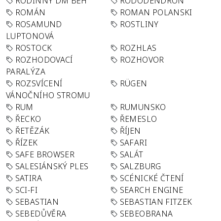
RODINNÝ DM BĚH
RODODENDRON
ROMÁN
ROMAN POLANSKI
ROSAMUND
ROSTLINY
LUPTONOVÁ
ROSTOCK
ROZHLAS
ROZHODOVACÍ
ROZHOVOR
PARALÝZA
ROZSVÍCENÍ
RÜGEN
VÁNOČNÍHO STROMU
RUM
RUMUNSKO
ŘECKO
ŘEMESLO
ŘETĚZÁK
ŘÍJEN
ŘÍZEK
SAFARI
SAFE BROWSER
SALÁT
SALESIÁNSKÝ PLES
SALZBURG
SATIRA
SCÉNICKÉ ČTENÍ
SCI-FI
SEARCH ENGINE
SEBASTIAN
SEBASTIAN FITZEK
SEBEDŮVĚRA
SEBEOBRANA