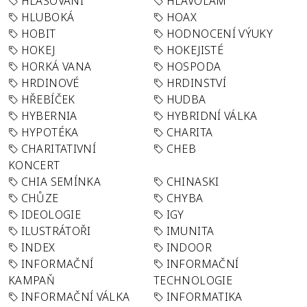
HLASOVÁNÍ
HLAVOLAM
HLUBOKÁ
HOAX
HOBIT
HODNOCENÍ VÝUKY
HOKEJ
HOKEJISTÉ
HORKÁ VANA
HOSPODA
HRDINOVÉ
HRDINSTVÍ
HŘEBÍČEK
HUDBA
HYBERNIA
HYBRIDNÍ VÁLKA
HYPOTÉKA
CHARITA
CHARITATIVNÍ
CHEB
KONCERT
CHIA SEMÍNKA
CHINASKI
CHŮZE
CHYBA
IDEOLOGIE
IGY
ILUSTRÁTOŘI
IMUNITA
INDEX
INDOOR
INFORMAČNÍ
INFORMAČNÍ
KAMPAŇ
TECHNOLOGIE
INFORMAČNÍ VÁLKA
INFORMATIKA