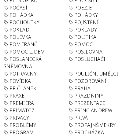
PLES UPÍRŮ
PLUS SIZE
POČASÍ
POEZIE
POHÁDKA
POHÁDKY
POCHOUTKY
POJIŠTĚNÍ
POKLAD
POKLADY
POLÉVKA
POLITIKA
POMERANČ
POMOC
POMOC LIDEM
POSILOVNA
POSLANECKÁ
POSLUCHAČI
SNĚMOVNA
POTRAVINY
POULIČNÍ UMĚLCI
POVÍDKA
POZOROVÁNÍ
PR ČLÁNEK
PRAHA
PRAXE
PRÁZDNINY
PREMIÉRA
PREZENTACE
PRIMÁT.CZ
PRINC ANDREW
PRIVACY
PRIVÁT
PROBLÉMY
PROFAJNŠMEKRY
PROGRAM
PROCHÁZKA