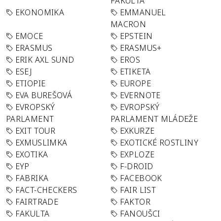
FAKULTA
EKONOMIKA
EMMANUEL
MACRON
EMOCE
EPSTEIN
ERASMUS
ERASMUS+
ERIK AXL SUND
EROS
ESEJ
ETIKETA
ETIOPIE
EUROPE
EVA BUREŠOVÁ
EVERNOTE
EVROPSKÝ
EVROPSKÝ
PARLAMENT
PARLAMENT MLÁDEŽE
EXIT TOUR
EXKURZE
EXMUSLIMKA
EXOTICKÉ ROSTLINY
EXOTIKA
EXPLOZE
EYP
F-DROID
FABRIKA
FACEBOOK
FACT-CHECKERS
FAIR LIST
FAIRTRADE
FAKTOR
FAKULTA
FANOUŠCI