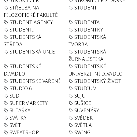
STROMEČEK
STROMEČEK S DÁRKY
STŘELBA NA
STUDENT
FILOZOFICKÉ FAKULTĚ
STUDENT AGENCY
STUDENTA
STUDENTI
STUDENTKY
STUDENTSKÁ
STUDENTSKÁ
STŘEDA
TVORBA
STUDENTSKÁ UNIE
STUDENTSKÁ
ŽURNALISTIKA
STUDENTSKÉ
STUDENTSKÉ
DIVADLO
UNIVERZITNÍ DIVADLO
STUDENTSKÉ VAŘENÍ
STUDENTSKÝ ŽIVOT
STUDIO 6
STUDIUM
SUD
SUJU
SUPERMARKETY
SUŠICE
SUTAŠKA
SUVENÝRY
SVÁTKY
SVĚDEK
SVĚT
SVĚTLA
SWEATSHOP
SWING