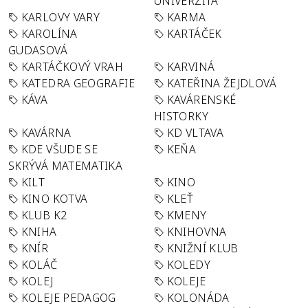
UNIVERZITA
KARLOVY VARY
KARMA
KAROLÍNA
KARTÁČEK
GUDASOVÁ
KARTÁČKOVÝ VRAH
KARVINÁ
KATEDRA GEOGRAFIE
KATEŘINA ŽEJDLOVÁ
KÁVA
KAVÁRENSKÉ
HISTORKY
KAVÁRNA
KD VLTAVA
KDE VŠUDE SE
KEŇA
SKRÝVÁ MATEMATIKA
KILT
KINO
KINO KOTVA
KLEŤ
KLUB K2
KMENY
KNIHA
KNIHOVNA
KNÍR
KNIŽNÍ KLUB
KOLÁČ
KOLEDY
KOLEJ
KOLEJE
KOLEJE PEDAGOG
KOLONÁDA