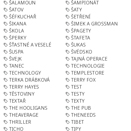
ŠALAMOUN
ŠAMPIONÁT
ŠATOV
ŠATY
ŠÉFKUCHAŘ
ŠETŘENÍ
ŠIKANA
ŠIMEK A GROSSMAN
ŠKOLA
ŠPAGETY
ŠPERKY
ŠTAFETA
ŠŤASTNÉ A VESELÉ
ŠUKAS
ŠUSPA
ŠVÉDSKO
ŠVEJK
TAJNÁ OPERACE
TANEC
TECHNOLOGIE
TECHNOLOGY
TEMPLESTORE
TERKA DRÁBKOVÁ
TERRY FOX
TERRY HAYES
TEST
TĚSTOVINY
TESTY
TEXTAŘ
TEXTY
THE HOOLIGANS
THE PUB
THEAVERAGE
THENEEDS
THRILLER
TIBET
TICHO
TIPY