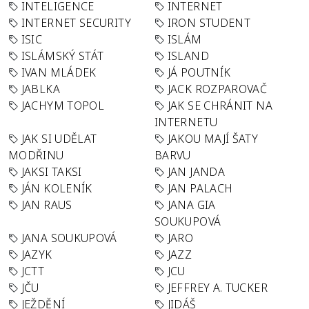
INTELIGENCE
INTERNET
INTERNET SECURITY
IRON STUDENT
ISIC
ISLÁM
ISLÁMSKÝ STÁT
ISLAND
IVAN MLÁDEK
JÁ POUTNÍK
JABLKA
JACK ROZPAROVAČ
JACHYM TOPOL
JAK SE CHRÁNIT NA
INTERNETU
JAK SI UDĚLAT
JAKOU MAJÍ ŠATY
MODŘINU
BARVU
JAKSI TAKSI
JAN JANDA
JÁN KOLENÍK
JAN PALACH
JAN RAUS
JANA GIA
SOUKUPOVÁ
JANA SOUKUPOVÁ
JARO
JAZYK
JAZZ
JCTT
JCU
JČU
JEFFREY A. TUCKER
JEŽDĚNÍ
JIDÁŠ