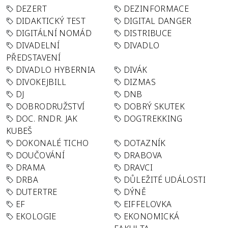
DEZERT
DEZINFORMACE
DIDAKTICKÝ TEST
DIGITAL DANGER
DIGITÁLNÍ NOMÁD
DISTRIBUCE
DIVADELNÍ
DIVADLO
PŘEDSTAVENÍ
DIVADLO HYBERNIA
DIVÁK
DIVOKEJBILL
DIZMAS
DJ
DNB
DOBRODRUŽSTVÍ
DOBRÝ SKUTEK
DOC. RNDR. JAK
DOGTREKKING
KUBEŠ
DOKONALÉ TICHO
DOTAZNÍK
DOUČOVÁNÍ
DRABOVA
DRAMA
DRAVCI
DRBA
DŮLEŽITÉ UDÁLOSTI
DUTERTRE
DÝNĚ
EF
EIFFELOVKA
EKOLOGIE
EKONOMICKÁ