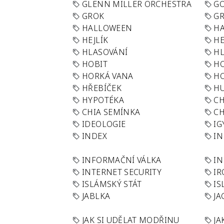
GLENN MILLER ORCHESTRA
GO
GROK
GR
HALLOWEEN
HA
HEJLÍK
HE
HLASOVÁNÍ
H
HOBIT
H
HORKÁ VANA
H
HŘEBÍČEK
H
HYPOTÉKA
CH
CHIA SEMÍNKA
CH
IDEOLOGIE
IG
INDEX
I
INFORMAČNÍ VÁLKA
IN
INTERNET SECURITY
IR
ISLÁMSKÝ STÁT
IS
JABLKA
JA
JAK SI UDĚLAT MODŘINU
JA