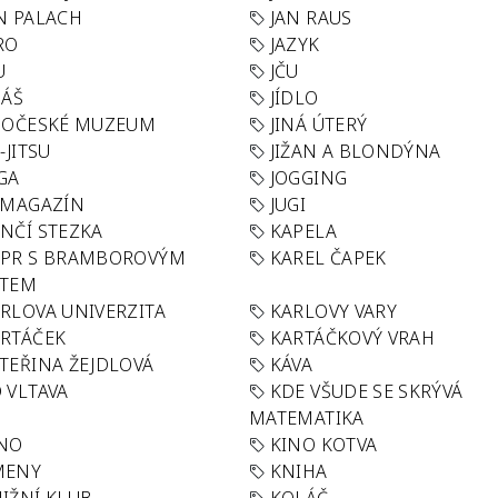
N PALACH
JAN RAUS
RO
JAZYK
U
JČU
DÁŠ
JÍDLO
HOČESKÉ MUZEUM
JINÁ ÚTERÝ
U-JITSU
JIŽAN A BLONDÝNA
GA
JOGGING
 MAGAZÍN
JUGI
NČÍ STEZKA
KAPELA
APR S BRAMBOROVÝM
KAREL ČAPEK
ÁTEM
RLOVA UNIVERZITA
KARLOVY VARY
RTÁČEK
KARTÁČKOVÝ VRAH
TEŘINA ŽEJDLOVÁ
KÁVA
 VLTAVA
KDE VŠUDE SE SKRÝVÁ
MATEMATIKA
INO
KINO KOTVA
MENY
KNIHA