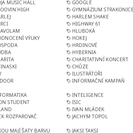
JA MUSIC HALL
GOOGLE
OOVIN´HIGH
GYMNÁZIUM STRAKONIC
RLEJ
HARLEM SHAKE
RCI
HIGHWAY 61
LAVOLAM
HLUBOKÁ
ODNOCENÍ VÝUKY
HOKEJ
OSPODA
HRDINOVÉ
UDBA
HYBERNIA
ARITA
CHARITATIVNÍ KONCERT
INASKI
CHŮZE
Y
ILUSTRÁTOŘI
NDOOR
INFORMAČNÍ KAMPAŇ
FORMATIKA
INTELIGENCE
ON STUDENT
ISIC
LAND
IVAN MLÁDEK
CK ROZPAROVAČ
JACHYM TOPOL
KOU MAJÍ ŠATY BARVU
JAKSI TAKSI