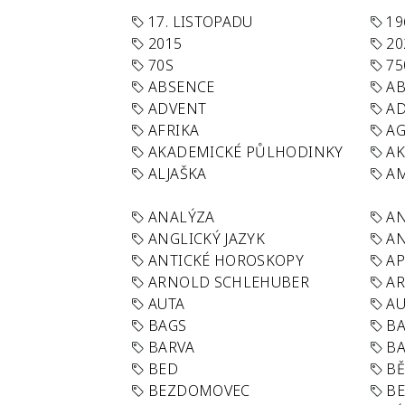
17. LISTOPADU
19
2015
20
70S
75
ABSENCE
AB
ADVENT
AD
AFRIKA
A
AKADEMICKÉ PŮLHODINKY
A
ALJAŠKA
AM
ANALÝZA
A
ANGLICKÝ JAZYK
AN
ANTICKÉ HOROSKOPY
AP
ARNOLD SCHLEHUBER
AR
AUTA
A
BAGS
BA
BARVA
BA
BED
B
BEZDOMOVEC
B