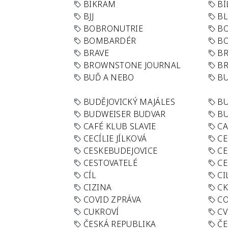
BIKRAM
BÍ
BJJ
BL
BOBRONUTRIE
B
BOMBARDÉR
BO
BRAVE
BR
BROWNSTONE JOURNAL
B
BUĎ A NEBO
BU
BUDĚJOVICKÝ MAJÁLES
B
BUDWEISER BUDVAR
BU
CAFÉ KLUB SLAVIE
C
CECÍLIE JÍLKOVÁ
CE
CESKEBUDEJOVICE
CE
CESTOVATELÉ
CE
CÍL
CI
CIZINA
CK
COVID ZPRÁVA
CO
CUKROVÍ
CV
ČESKÁ REPUBLIKA
ČE