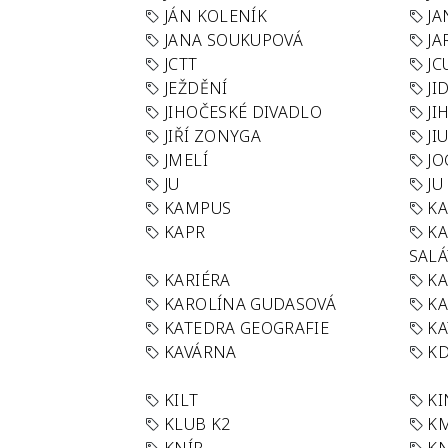
JÁN KOLENÍK
JA
JANA SOUKUPOVÁ
JA
JCTT
JC
JEŽDĚNÍ
JI
JIHOČESKÉ DIVADLO
JI
JIŘÍ ZONYGA
JI
JMELÍ
JO
JU
JU
KAMPUS
KA
KAPR
K
SAL
KARIÉRA
KA
KAROLÍNA GUDASOVÁ
KA
KATEDRA GEOGRAFIE
KA
KAVÁRNA
KD
KILT
K
KLUB K2
K