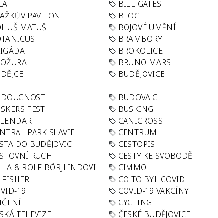
LÁ
BILL GATES
AŽKŮV PAVILON
BLOG
OHUŠ MATUŠ
BOJOVÉ UMĚNÍ
TANICUS
BRAMBORY
IGÁDA
BROKOLICE
ROŽURA
BRUNO MARS
DĚJCE
BUDĚJOVICE
UDOUCNOST
BUDOVA C
SKERS FEST
BUSKING
ALENDAR
CANICROSS
NTRAL PARK SLAVIE
CENTRUM
STA DO BUDĚJOVIC
CESTOPIS
STOVNÍ RUCH
CESTY KE SVOBODĚ
LLA & ROLF BÖRJLINDOVI
CIMMO
 FISHER
CO TO BYL COVID
VID-19
COVID-19 VAKCÍNY
IČENÍ
CYCLING
SKÁ TELEVIZE
ČESKÉ BUDĚJOVICE