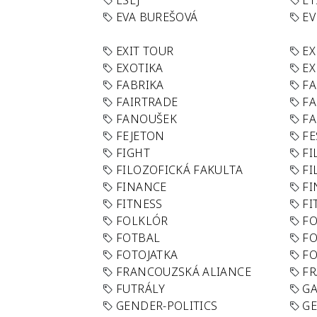
ESEJ
ET
EVA BUREŠOVÁ
E
EXIT TOUR
EX
EXOTIKA
EX
FABRIKA
F
FAIRTRADE
F
FANOUŠEK
FA
FEJETON
FE
FIGHT
FI
FILOZOFICKÁ FAKULTA
FI
FINANCE
F
FITNESS
FI
FOLKLÓR
F
FOTBAL
FO
FOTOJATKA
F
FRANCOUZSKÁ ALIANCE
FR
FUTRÁLY
G
GENDER-POLITICS
G