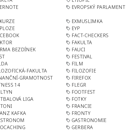
IKETA
ETIOPIE
VERNOTE
EVROPSKÝ PARLAMENT
KURZE
EXMUSLIMKA
PLOZE
EYP
ACEBOOK
FACT-CHECKERS
AKTOR
FAKULTA
RMA BEZDÍNEK
FAUCI
ST
FESTIVAL
LDA
FILM
LOZOFICKÁ-FAKULTA
FILOZOFIE
INANČNÍ-GRAMOTNOST
FIREFOX
TNESS 14
FLEGR
OLTYN
FOOTFEST
TBALOVÁ LIGA
FOTKY
OTONI
FRANCIE
ANZ KAFKA
FRONTY
ASTRONOM
GASTRONOMIE
EOCACHING
GERBERA