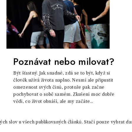
Poznávat nebo milovat?
Být šťastný. Jak snadné, zdá se to být, když si
člověk užívá života naplno. Nesmí ale připustit
omezenost svých činů, protože pak začne
pochybovat o sobě samém. Zkušení moc dobře
vědí, co život obnáší, ale my začáte...
ch slov u všech publikovaných článků. Stačí pouze vybrat da