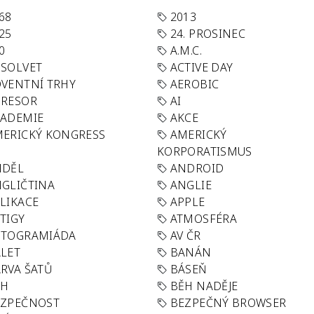
68
2013
25
24. PROSINEC
0
A.M.C.
SOLVET
ACTIVE DAY
VENTNÍ TRHY
AEROBIC
GRESOR
AI
KADEMIE
AKCE
ERICKÝ KONGRESS
AMERICKÝ
KORPORATISMUS
NDĚL
ANDROID
GLIČTINA
ANGLIE
LIKACE
APPLE
TIGY
ATMOSFÉRA
UTOGRAMIÁDA
AV ČR
LET
BANÁN
RVA ŠATŮ
BÁSEŇ
ĚH
BĚH NADĚJE
EZPEČNOST
BEZPEČNÝ BROWSER