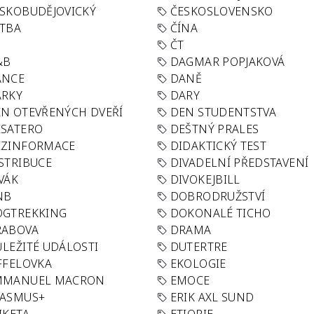
SKOBUDĚJOVICKÝ
ČESKOSLOVENSKO
TBA
ČÍNA
R
ČT
&B
DAGMAR POPJAKOVÁ
ANCE
DANĚ
ÁRKY
DARY
N OTEVŘENÝCH DVEŘÍ
DEN STUDENTSTVA
SATERO
DEŠTNÝ PRALES
EZINFORMACE
DIDAKTICKÝ TEST
STRIBUCE
DIVADELNÍ PŘEDSTAVENÍ
VÁK
DIVOKEJBILL
NB
DOBRODRUŽSTVÍ
OGTREKKING
DOKONALÉ TICHO
RABOVA
DRAMA
LEŽITÉ UDÁLOSTI
DUTERTRE
FFELOVKA
EKOLOGIE
MMANUEL MACRON
EMOCE
RASMUS+
ERIK AXL SUND