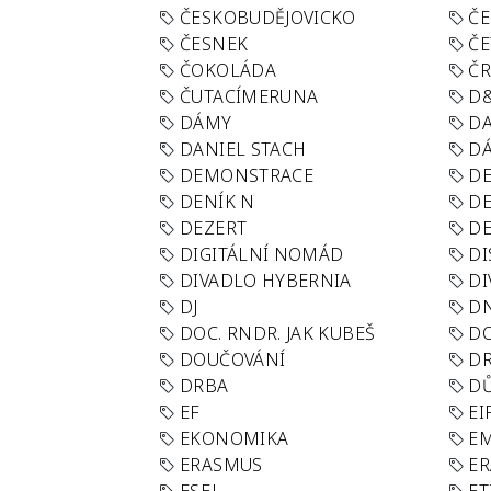
ČESKOBUDĚJOVICKO
ČE
ČESNEK
ČE
ČOKOLÁDA
Č
ČUTACÍMERUNA
D
DÁMY
D
DANIEL STACH
D
DEMONSTRACE
DE
DENÍK N
DE
DEZERT
D
DIGITÁLNÍ NOMÁD
DI
DIVADLO HYBERNIA
DI
DJ
D
DOC. RNDR. JAK KUBEŠ
D
DOUČOVÁNÍ
D
DRBA
DŮ
EF
EI
EKONOMIKA
E
ERASMUS
E