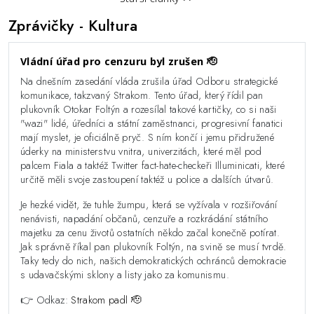
Zprávičky
- Kultura
Vládní úřad pro cenzuru byl zrušen 🫡
Na dnešním zasedání vláda zrušila úřad Odboru strategické
komunikace, takzvaný Strakom. Tento úřad, který řídil pan
plukovník Otokar Foltýn a rozesílal takové kartičky, co si naši
"wazi" lidé, úředníci a státní zaměstnanci, progresivní fanatici
mají myslet, je oficiálně pryč. S ním končí i jemu přidružené
úderky na ministerstvu vnitra, univerzitách, které měl pod
palcem Fiala a taktéž Twitter fact-hate-checkeři Illuminicati, které
určitě měli svoje zastoupení taktéž u police a dalších útvarů.
Je hezké vidět, že tuhle žumpu, která se vyžívala v rozšiřování
nenávisti, napadání občanů, cenzuře a rozkrádání státního
majetku za cenu životů ostatních někdo začal konečně potírat.
Jak správně říkal pan plukovník Foltýn, na svině se musí tvrdě.
Taky tedy do nich, našich demokratických ochránců demokracie
s udavačskými sklony a listy jako za komunismu.
👉 Odkaz:
Strakom padl 🫡