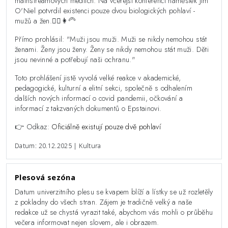
mainstreamových médiích. Na včerejší konferenci náměstek Jim
O'Niel potvrdil existenci pouze dvou biologických pohlaví -
mužů a žen.👨‍⚕️👩‍🦳
Přímo prohlásil: "Muži jsou muži. Muži se nikdy nemohou stát
ženami. Ženy jsou ženy. Ženy se nikdy nemohou stát muži. Děti
jsou nevinné a potřebují naši ochranu."
Toto prohlášení jistě vyvolá velké reakce v akademické,
pedagogické, kulturní a elitní sekci, společně s odhalením
dalších nových informací o covid pandemii, očkování a
informací z takzvaných dokumentů o Epstainovi.
👉 Odkaz:
Oficiálně existují pouze dvě pohlaví
Datum: 20.12.2025 | Kultura
Plesová sezóna
Datum univerzitního plesu se kvapem blíží a lístky se už rozletěly
z pokladny do všech stran. Zájem je tradičně velký a naše
redakce už se chystá vyrazit také, abychom vás mohli o průběhu
večera informovat nejen slovem, ale i obrazem.