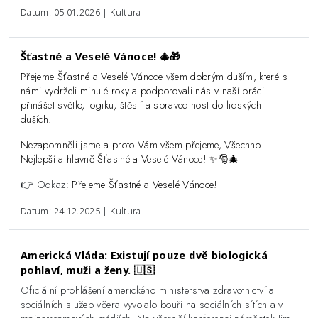
Datum: 05.01.2026 | Kultura
Šťastné a Veselé Vánoce! 🎄🎁
Přejeme Šťastné a Veselé Vánoce všem dobrým duším, které s
námi vydrželi minulé roky a podporovali nás v naší práci
přinášet světlo, logiku, štěstí a spravedlnost do lidských
duších.
Nezapomněli jsme a proto Vám všem přejeme, Všechno
Nejlepší a hlavně Šťastné a Veselé Vánoce! ✨️🎅🎄
👉 Odkaz:
Přejeme Šťastné a Veselé Vánoce!
Datum: 24.12.2025 | Kultura
Americká Vláda: Existují pouze dvě biologická
pohlaví, muži a ženy. 🇺🇸
Oficiální prohlášení amerického ministerstva zdravotnictví a
sociálních služeb včera vyvolalo bouři na sociálních sítích a v