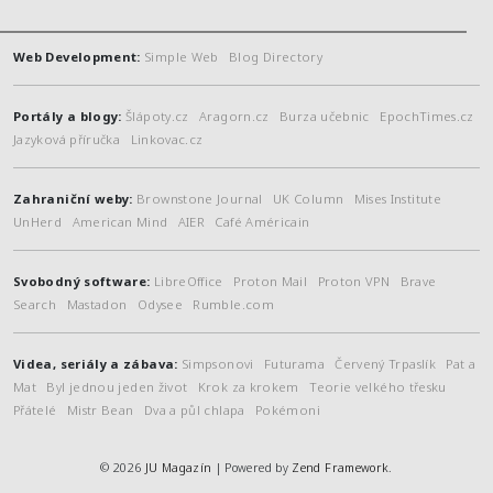
Web Development:
Simple Web
Blog Directory
Portály a blogy:
Šlápoty.cz
Aragorn.cz
Burza učebnic
EpochTimes.cz
Jazyková příručka
Linkovac.cz
Zahraniční weby:
Brownstone Journal
UK Column
Mises Institute
UnHerd
American Mind
AIER
Café Américain
Svobodný software:
LibreOffice
Proton Mail
Proton VPN
Brave
Search
Mastadon
Odysee
Rumble.com
Videa, seriály a zábava:
Simpsonovi
Futurama
Červený Trpaslík
Pat a
Mat
Byl jednou jeden život
Krok za krokem
Teorie velkého třesku
Přátelé
Mistr Bean
Dva a půl chlapa
Pokémoni
© 2026
JU Magazín
| Powered by
Zend Framework
.