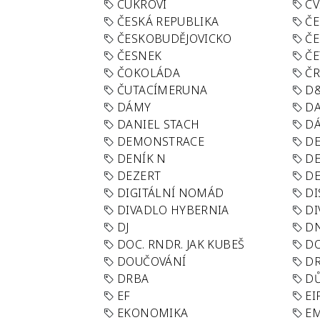
CUKROVÍ
CV
ČESKÁ REPUBLIKA
ČE
ČESKOBUDĚJOVICKO
ČE
ČESNEK
ČE
ČOKOLÁDA
Č
ČUTACÍMERUNA
D
DÁMY
D
DANIEL STACH
D
DEMONSTRACE
DE
DENÍK N
DE
DEZERT
D
DIGITÁLNÍ NOMÁD
DI
DIVADLO HYBERNIA
DI
DJ
D
DOC. RNDR. JAK KUBEŠ
D
DOUČOVÁNÍ
D
DRBA
DŮ
EF
EI
EKONOMIKA
E