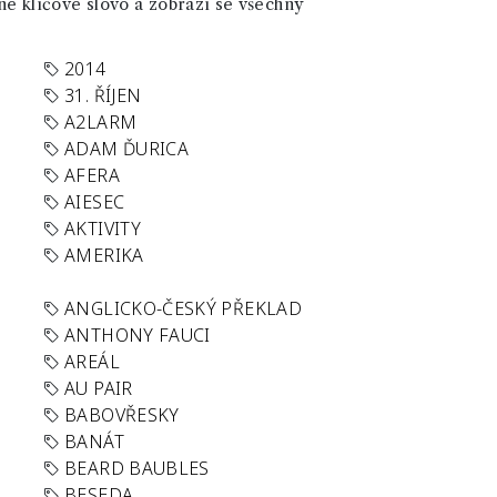
né klíčové slovo a zobrazí se všechny
2014
31. ŘÍJEN
A2LARM
ADAM ĎURICA
AFERA
AIESEC
AKTIVITY
AMERIKA
ANGLICKO-ČESKÝ PŘEKLAD
ANTHONY FAUCI
AREÁL
AU PAIR
BABOVŘESKY
BANÁT
BEARD BAUBLES
BESEDA