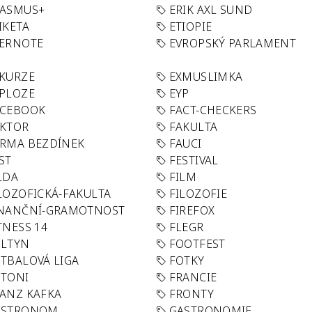
RASMUS+
ERIK AXL SUND
IKETA
ETIOPIE
VERNOTE
EVROPSKÝ PARLAMENT
KURZE
EXMUSLIMKA
PLOZE
EYP
ACEBOOK
FACT-CHECKERS
AKTOR
FAKULTA
RMA BEZDÍNEK
FAUCI
ST
FESTIVAL
LDA
FILM
LOZOFICKÁ-FAKULTA
FILOZOFIE
INANČNÍ-GRAMOTNOST
FIREFOX
TNESS 14
FLEGR
OLTYN
FOOTFEST
TBALOVÁ LIGA
FOTKY
OTONI
FRANCIE
ANZ KAFKA
FRONTY
ASTRONOM
GASTRONOMIE