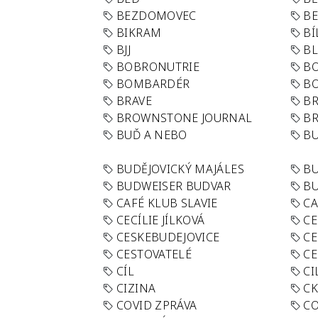
BEZDOMOVEC
B
BIKRAM
BÍ
BJJ
BL
BOBRONUTRIE
B
BOMBARDÉR
BO
BRAVE
BR
BROWNSTONE JOURNAL
B
BUĎ A NEBO
BU
BUDĚJOVICKÝ MAJÁLES
B
BUDWEISER BUDVAR
BU
CAFÉ KLUB SLAVIE
C
CECÍLIE JÍLKOVÁ
CE
CESKEBUDEJOVICE
CE
CESTOVATELÉ
CE
CÍL
CI
CIZINA
CK
COVID ZPRÁVA
CO