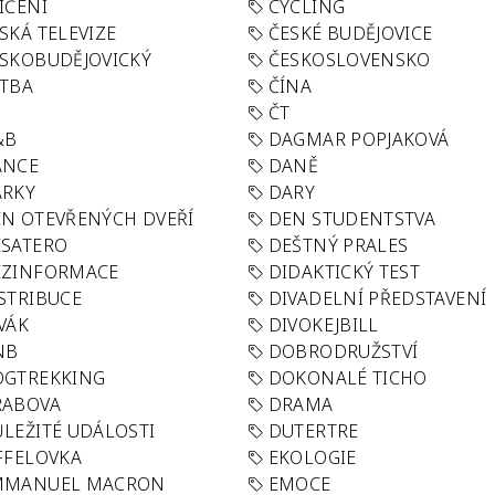
IČENÍ
CYCLING
SKÁ TELEVIZE
ČESKÉ BUDĚJOVICE
SKOBUDĚJOVICKÝ
ČESKOSLOVENSKO
TBA
ČÍNA
R
ČT
&B
DAGMAR POPJAKOVÁ
ANCE
DANĚ
ÁRKY
DARY
N OTEVŘENÝCH DVEŘÍ
DEN STUDENTSTVA
SATERO
DEŠTNÝ PRALES
EZINFORMACE
DIDAKTICKÝ TEST
STRIBUCE
DIVADELNÍ PŘEDSTAVENÍ
VÁK
DIVOKEJBILL
NB
DOBRODRUŽSTVÍ
OGTREKKING
DOKONALÉ TICHO
RABOVA
DRAMA
LEŽITÉ UDÁLOSTI
DUTERTRE
FFELOVKA
EKOLOGIE
MMANUEL MACRON
EMOCE