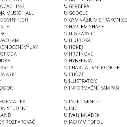
EOCACHING
GERBERA
JA MUSIC HALL
GOOGLE
OOVIN´HIGH
GYMNÁZIUM STRAKONIC
RLEJ
HARLEM SHAKE
RCI
HIGHWAY 61
LAVOLAM
HLUBOKÁ
ODNOCENÍ VÝUKY
HOKEJ
OSPODA
HRDINOVÉ
UDBA
HYBERNIA
ARITA
CHARITATIVNÍ KONCERT
INASKI
CHŮZE
Y
ILUSTRÁTOŘI
NDOOR
INFORMAČNÍ KAMPAŇ
FORMATIKA
INTELIGENCE
ON STUDENT
ISIC
LAND
IVAN MLÁDEK
CK ROZPAROVAČ
JACHYM TOPOL