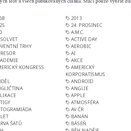
ch slov u všech publikovaných článků. Stačí pouze vybrat da
68
2013
25
24. PROSINEC
0
A.M.C.
SOLVET
ACTIVE DAY
VENTNÍ TRHY
AEROBIC
GRESOR
AI
KADEMIE
AKCE
ERICKÝ KONGRESS
AMERICKÝ
KORPORATISMUS
NDĚL
ANDROID
GLIČTINA
ANGLIE
LIKACE
APPLE
TIGY
ATMOSFÉRA
UTOGRAMIÁDA
AV ČR
LET
BANÁN
RVA ŠATŮ
BÁSEŇ
ĚH
BĚH NADĚJE