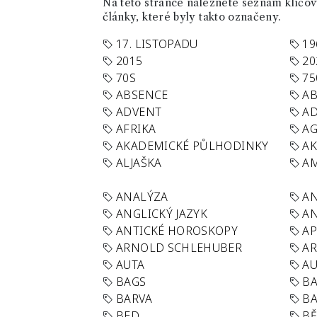
Na této stránce naleznete seznam klíčový
články, které byly takto označeny.
17. LISTOPADU
19
2015
20
70S
75
ABSENCE
AB
ADVENT
AD
AFRIKA
A
AKADEMICKÉ PŮLHODINKY
A
ALJAŠKA
AM
ANALÝZA
A
ANGLICKÝ JAZYK
AN
ANTICKÉ HOROSKOPY
AP
ARNOLD SCHLEHUBER
AR
AUTA
A
BAGS
BA
BARVA
BA
BED
B