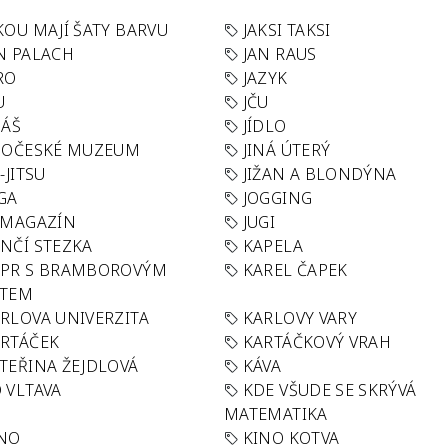
KOU MAJÍ ŠATY BARVU
JAKSI TAKSI
N PALACH
JAN RAUS
RO
JAZYK
U
JČU
DÁŠ
JÍDLO
HOČESKÉ MUZEUM
JINÁ ÚTERÝ
U-JITSU
JIŽAN A BLONDÝNA
GA
JOGGING
 MAGAZÍN
JUGI
NČÍ STEZKA
KAPELA
APR S BRAMBOROVÝM
KAREL ČAPEK
ÁTEM
RLOVA UNIVERZITA
KARLOVY VARY
RTÁČEK
KARTÁČKOVÝ VRAH
TEŘINA ŽEJDLOVÁ
KÁVA
 VLTAVA
KDE VŠUDE SE SKRÝVÁ
MATEMATIKA
INO
KINO KOTVA