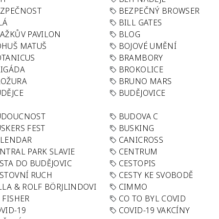
EZPEČNOST
BEZPEČNÝ BROWSER
LÁ
BILL GATES
AŽKŮV PAVILON
BLOG
OHUŠ MATUŠ
BOJOVÉ UMĚNÍ
TANICUS
BRAMBORY
IGÁDA
BROKOLICE
ROŽURA
BRUNO MARS
DĚJCE
BUDĚJOVICE
UDOUCNOST
BUDOVA C
SKERS FEST
BUSKING
ALENDAR
CANICROSS
NTRAL PARK SLAVIE
CENTRUM
STA DO BUDĚJOVIC
CESTOPIS
STOVNÍ RUCH
CESTY KE SVOBODĚ
LLA & ROLF BÖRJLINDOVI
CIMMO
 FISHER
CO TO BYL COVID
VID-19
COVID-19 VAKCÍNY