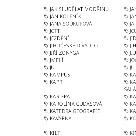
JAK SI UDĚLAT MODŘINU
JA
JÁN KOLENÍK
JA
JANA SOUKUPOVÁ
JA
JCTT
JC
JEŽDĚNÍ
JI
JIHOČESKÉ DIVADLO
JI
JIŘÍ ZONYGA
JI
JMELÍ
JO
JU
JU
KAMPUS
KA
KAPR
K
SAL
KARIÉRA
KA
KAROLÍNA GUDASOVÁ
KA
KATEDRA GEOGRAFIE
KA
KAVÁRNA
KD
KILT
K