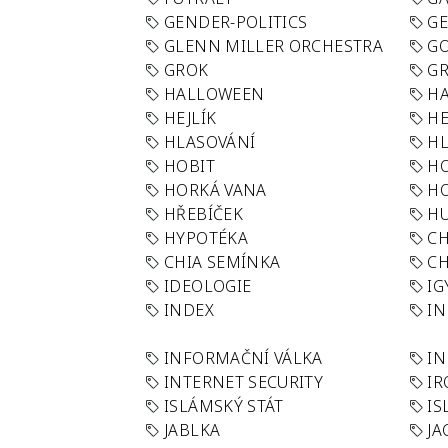
GENDER-POLITICS
G
GLENN MILLER ORCHESTRA
GO
GROK
GR
HALLOWEEN
HA
HEJLÍK
HE
HLASOVÁNÍ
H
HOBIT
H
HORKÁ VANA
H
HŘEBÍČEK
H
HYPOTÉKA
CH
CHIA SEMÍNKA
CH
IDEOLOGIE
IG
INDEX
I
INFORMAČNÍ VÁLKA
IN
INTERNET SECURITY
IR
ISLÁMSKÝ STÁT
IS
JABLKA
JA