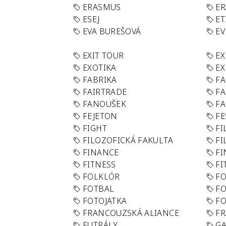
ERASMUS
E
ESEJ
ET
EVA BUREŠOVÁ
E
EXIT TOUR
EX
EXOTIKA
EX
FABRIKA
F
FAIRTRADE
F
FANOUŠEK
FA
FEJETON
FE
FIGHT
FI
FILOZOFICKÁ FAKULTA
FI
FINANCE
F
FITNESS
FI
FOLKLÓR
F
FOTBAL
FO
FOTOJATKA
F
FRANCOUZSKÁ ALIANCE
FR
FUTRÁLY
G