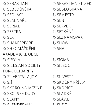
SEBASTIAN
SEBASTIAN FITZEK
SEBEDŮVĚRA
SEBEOBRANA
SEDLÁCI
SEMESTR
SEMINÁŘE
SEN
SERIÁL
SERVER
SESTRA
SETKÁNÍ
SEX
SEZNAMOVÁK
SHAKESPEARE
SHOW
SHROMÁŽDĚNÍ
SHV
AKADEMICKÉ OBCE
SIBYLA
SIGMA
SILESIAN-SOCIETY-
SILSOC
FOR-SOLIDARITY
SILVERTAL A JOY
SILVESTR
SÍŤ
SKOČNÝ PŘÍLIV
SKORO-NA-MIZINE
SKOŘICE
SKOTSKÉ DUDY
SLADKÉ
SLANÝ
SLÁVIE
SLENDERMAN
SLEVA