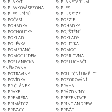
PLAKÁT
PLANETÁRIUM
PLAVKOVÁSEZONA
PLES
PLES UPÍRŮ
PLUS SIZE
POČASÍ
POEZIE
POHÁDKA
POHÁDKY
POCHOUTKY
POJIŠTĚNÍ
POKLAD
POKLADY
POLÉVKA
POLITIKA
POMERANČ
POMOC
POMOC LIDEM
POSILOVNA
POSLANECKÁ
POSLUCHAČI
SNĚMOVNA
POTRAVINY
POULIČNÍ UMĚLCI
POVÍDKA
POZOROVÁNÍ
PR ČLÁNEK
PRAHA
PRAXE
PRÁZDNINY
PREMIÉRA
PREZENTACE
PRIMÁT.CZ
PRINC ANDREW
PRIVACY
PRIVÁT