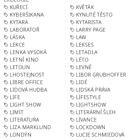
KUŘECÍ
KVĚTÁK
KYBERŠIKANA
KYNUTÉ TĚSTO
KYTARA
KYTARISTA
LABORATOŘ
LARRY PAGE
LÁSKA
LAW
LEKCE
LEKSES
LENKA VYSOKÁ
LETADLA
LETNÍ KINO
LÉTO
LETOUN
LEVNĚ
LHOSTEJNOST
LIBOR GRUBHOFFER
LIBRE OFFICE
LIDÉ
LIDOVÁ HUDBA
LIDSKÁ PRÁVA
LIFE
LIFESTYLE
LIGHT SHOW
LIGHTSHOW
LIMIT
LITERÁRNÍ ŠLEH
LITERATURA
LÍVANCE
LIZA MARKLUND
LOCKDOWN
LONDÝN
LUCIE SCHMIEDOVÁ