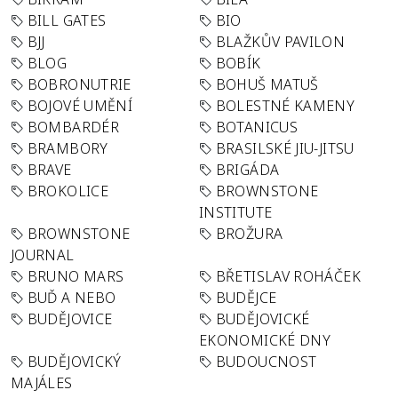
BILL GATES
BIO
BJJ
BLAŽKŮV PAVILON
BLOG
BOBÍK
BOBRONUTRIE
BOHUŠ MATUŠ
BOJOVÉ UMĚNÍ
BOLESTNÉ KAMENY
BOMBARDÉR
BOTANICUS
BRAMBORY
BRASILSKÉ JIU-JITSU
BRAVE
BRIGÁDA
BROKOLICE
BROWNSTONE
INSTITUTE
BROWNSTONE
BROŽURA
JOURNAL
BRUNO MARS
BŘETISLAV ROHÁČEK
BUĎ A NEBO
BUDĚJCE
BUDĚJOVICE
BUDĚJOVICKÉ
EKONOMICKÉ DNY
BUDĚJOVICKÝ
BUDOUCNOST
MAJÁLES