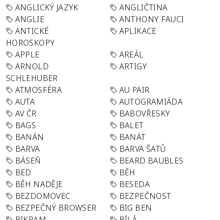
ANGLICKÝ JAZYK
ANGLIČTINA
ANGLIE
ANTHONY FAUCI
ANTICKÉ
APLIKACE
HOROSKOPY
APPLE
AREÁL
ARNOLD
ARTIGY
SCHLEHUBER
ATMOSFÉRA
AU PAIR
AUTA
AUTOGRAMIÁDA
AV ČR
BABOVŘESKY
BAGS
BALET
BANÁN
BANÁT
BARVA
BARVA ŠATŮ
BÁSEŇ
BEARD BAUBLES
BED
BĚH
BĚH NADĚJE
BESEDA
BEZDOMOVEC
BEZPEČNOST
BEZPEČNÝ BROWSER
BIG BEN
BIKRAM
BÍLÁ