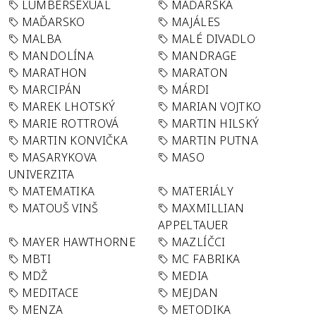
LUMBERSEXUAL
MAĎARSKA
MAĎARSKO
MAJÁLES
MALBA
MALÉ DIVADLO
MANDOLÍNA
MANDRAGE
MARATHON
MARATON
MARCIPÁN
MÁRDI
MAREK LHOTSKÝ
MARIAN VOJTKO
MARIE ROTTROVÁ
MARTIN HILSKÝ
MARTIN KONVIČKA
MARTIN PUTNA
MASARYKOVA
MASO
UNIVERZITA
MATEMATIKA
MATERIÁLY
MATOUŠ VINŠ
MAXMILLIAN
APPELTAUER
MAYER HAWTHORNE
MAZLÍČCI
MBTI
MC FABRIKA
MDŽ
MEDIA
MEDITACE
MEJDAN
MENZA
METODIKA