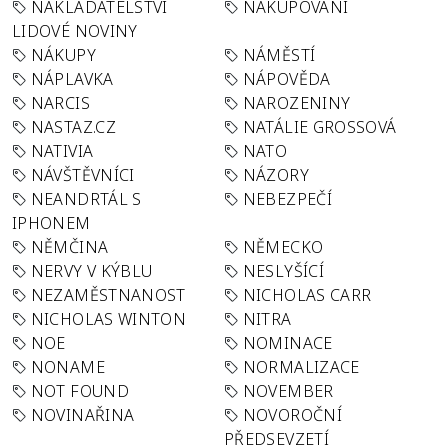
NAKLADATELSTVÍ
NAKUPOVÁNÍ
LIDOVÉ NOVINY
NÁKUPY
NÁMĚSTÍ
NÁPLAVKA
NÁPOVĚDA
NARCIS
NAROZENINY
NASTAZ.CZ
NATÁLIE GROSSOVÁ
NATIVIA
NATO
NÁVŠTĚVNÍCI
NÁZORY
NEANDRTÁL S
NEBEZPEČÍ
IPHONEM
NĚMČINA
NĚMECKO
NERVY V KÝBLU
NESLYŠÍCÍ
NEZAMĚSTNANOST
NICHOLAS CARR
NICHOLAS WINTON
NITRA
NOE
NOMINACE
NONAME
NORMALIZACE
NOT FOUND
NOVEMBER
NOVINAŘINA
NOVOROČNÍ
PŘEDSEVZETÍ