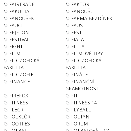
FAIRTRADE
FAKTOR
FAKULTA
FANOUŠCI
FANOUŠEK
FARMA BEZDÍNEK
FAUCI
FAUST
FEJETON
FEST
FESTIVAL
FIALA
FIGHT
FILDA
FILM
FILMOVÉ TIPY
FILOZOFICKÁ
FILOZOFICKÁ-
FAKULTA
FAKULTA
FILOZOFIE
FINÁLE
FINANCE
FINANČNÍ-
GRAMOTNOST
FIREFOX
FIT
FITNESS
FITNESS 14
FLEGR
FLYBALL
FOLKLÓR
FOLTYN
FOOTFEST
FORUM
FOTBAL
FOTBALOVÁ LIGA