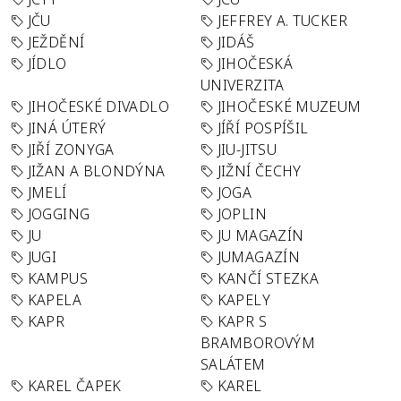
JČU
JEFFREY A. TUCKER
JEŽDĚNÍ
JIDÁŠ
JÍDLO
JIHOČESKÁ
UNIVERZITA
JIHOČESKÉ DIVADLO
JIHOČESKÉ MUZEUM
JINÁ ÚTERÝ
JÍŘÍ POSPÍŠIL
JIŘÍ ZONYGA
JIU-JITSU
JIŽAN A BLONDÝNA
JIŽNÍ ČECHY
JMELÍ
JOGA
JOGGING
JOPLIN
JU
JU MAGAZÍN
JUGI
JUMAGAZÍN
KAMPUS
KANČÍ STEZKA
KAPELA
KAPELY
KAPR
KAPR S
BRAMBOROVÝM
SALÁTEM
KAREL ČAPEK
KAREL