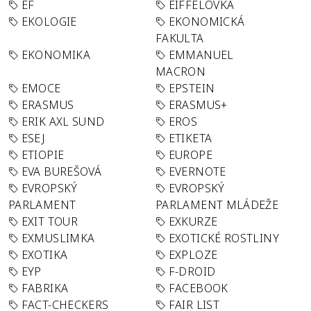
EF
EIFFELOVKA
EKOLOGIE
EKONOMICKÁ
FAKULTA
EKONOMIKA
EMMANUEL
MACRON
EMOCE
EPSTEIN
ERASMUS
ERASMUS+
ERIK AXL SUND
EROS
ESEJ
ETIKETA
ETIOPIE
EUROPE
EVA BUREŠOVÁ
EVERNOTE
EVROPSKÝ
EVROPSKÝ
PARLAMENT
PARLAMENT MLÁDEŽE
EXIT TOUR
EXKURZE
EXMUSLIMKA
EXOTICKÉ ROSTLINY
EXOTIKA
EXPLOZE
EYP
F-DROID
FABRIKA
FACEBOOK
FACT-CHECKERS
FAIR LIST