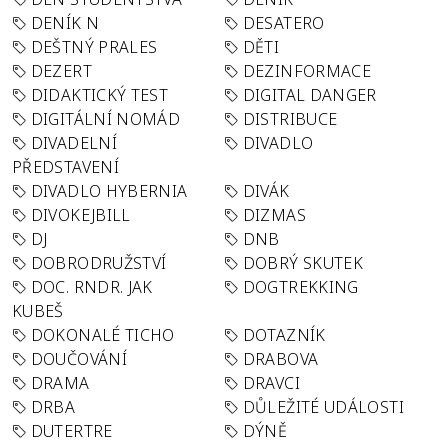
DENÍK N
DESATERO
DEŠTNÝ PRALES
DĚTI
DEZERT
DEZINFORMACE
DIDAKTICKÝ TEST
DIGITAL DANGER
DIGITÁLNÍ NOMÁD
DISTRIBUCE
DIVADELNÍ
DIVADLO
PŘEDSTAVENÍ
DIVADLO HYBERNIA
DIVÁK
DIVOKEJBILL
DIZMAS
DJ
DNB
DOBRODRUŽSTVÍ
DOBRÝ SKUTEK
DOC. RNDR. JAK
DOGTREKKING
KUBEŠ
DOKONALÉ TICHO
DOTAZNÍK
DOUČOVÁNÍ
DRABOVA
DRAMA
DRAVCI
DRBA
DŮLEŽITÉ UDÁLOSTI
DUTERTRE
DÝNĚ