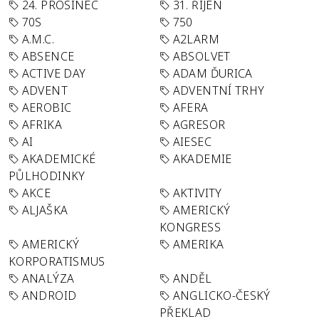
24. PROSINEC
31. ŘÍJEN
70S
750
A.M.C.
A2LARM
ABSENCE
ABSOLVET
ACTIVE DAY
ADAM ĎURICA
ADVENT
ADVENTNÍ TRHY
AEROBIC
AFERA
AFRIKA
AGRESOR
AI
AIESEC
AKADEMICKÉ
AKADEMIE
PŮLHODINKY
AKCE
AKTIVITY
ALJAŠKA
AMERICKÝ
KONGRESS
AMERICKÝ
AMERIKA
KORPORATISMUS
ANALÝZA
ANDĚL
ANDROID
ANGLICKO-ČESKÝ
PŘEKLAD