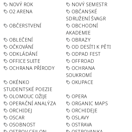
NOVÝ ROK
NOVÝ SEMESTR
O2 ARENA
OBČANSKÉ
SDRUŽENÍ ŠVAGR
OBČERSTVENÍ
OBCHODNÍ
AKADEMIE
OBLEČENÍ
OBRAZY
OČKOVÁNÍ
OD DESÍTI K PĚTI
ODKLÁDÁNÍ
ODPAD FEST
OFFICE SUITE
OFFROAD
OCHRANA PŘÍRODY
OCHRANA
SOUKROMÍ
OKÉNKO
OKUPACE
STUDENTSKÉ POEZIE
OLOMOUC OŽIJE
OPERA
OPERAČNÍ ANALÝZA
ORGANIC MAPS
ORCHIDEJ
ORCHIDEJE
OSCAR
OSLAVY
OSOBNOST
OSTRAVA
OSTROV CEJLON
OSTROVANKA