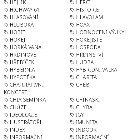
HEJLÍK
HERCI
HIGHWAY 61
HISTORIE
HLASOVÁNÍ
HLAVOLAM
HLUBOKÁ
HOAX
HOBIT
HODNOCENÍ VÝUKY
HOKEJ
HOKEJISTÉ
HORKÁ VANA
HOSPODA
HRDINOVÉ
HRDINSTVÍ
HŘEBÍČEK
HUDBA
HYBERNIA
HYBRIDNÍ VÁLKA
HYPOTÉKA
CHARITA
CHARITATIVNÍ
CHEB
KONCERT
CHIA SEMÍNKA
CHINASKI
CHŮZE
CHYBA
IDEOLOGIE
IGY
ILUSTRÁTOŘI
IMUNITA
INDEX
INDOOR
INFORMAČNÍ
INFORMAČNÍ