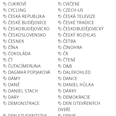
CUKROVÍ
CVIČENÍ
CYCLING
CZECH-US
ČESKÁ REPUBLIKA
ČESKÁ TELEVIZE
ČESKÉ BUDĚJOVICE
ČESKÉ TRADICE
ČESKOBUDĚJOVICKO
ČESKOBUDĚJOVICKÝ
ČESKOSLOVENSKO
ČESKÝ ROZHLAS
ČESNEK
ČETBA
ČÍNA
ČINOHRA
ČOKOLÁDA
ČR
ČT
ČTENÍ
ČUTACÍMERUNA
D&B
DAGMAR POPJAKOVÁ
DALEKOHLED
DÁMY
DANCE
DANĚ
DANIEL HŮLKA
DANIEL STACH
DÁRKY
DARY
DEMOKRACIE
DEMONSTRACE
DEN OTEVŘENÝCH
DVEŘÍ
DEN STUDENTSTVA
DENIK