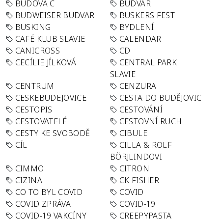
BUDOVA C
BUDVAR
BUDWEISER BUDVAR
BUSKERS FEST
BUSKING
BYDLENÍ
CAFÉ KLUB SLAVIE
CALENDAR
CANICROSS
CD
CECÍLIE JÍLKOVÁ
CENTRAL PARK
SLAVIE
CENTRUM
CENZURA
CESKEBUDEJOVICE
CESTA DO BUDĚJOVIC
CESTOPIS
CESTOVÁNÍ
CESTOVATELÉ
CESTOVNÍ RUCH
CESTY KE SVOBODĚ
CIBULE
CÍL
CILLA & ROLF
BÖRJLINDOVI
CIMMO
CITRON
CIZINA
CK FISHER
CO TO BYL COVID
COVID
COVID ZPRÁVA
COVID-19
COVID-19 VAKCÍNY
CREEPYPASTA