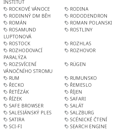
INSTITUT
ROCKOVÉ VÁNOCE
RODINA
RODINNÝ DM BĚH
RODODENDRON
ROMÁN
ROMAN POLANSKI
ROSAMUND
ROSTLINY
LUPTONOVÁ
ROSTOCK
ROZHLAS
ROZHODOVACÍ
ROZHOVOR
PARALÝZA
ROZSVÍCENÍ
RÜGEN
VÁNOČNÍHO STROMU
RUM
RUMUNSKO
ŘECKO
ŘEMESLO
ŘETĚZÁK
ŘÍJEN
ŘÍZEK
SAFARI
SAFE BROWSER
SALÁT
SALESIÁNSKÝ PLES
SALZBURG
SATIRA
SCÉNICKÉ ČTENÍ
SCI-FI
SEARCH ENGINE