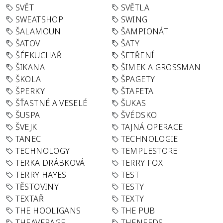
SVĚT
SVĚTLA
SWEATSHOP
SWING
ŠALAMOUN
ŠAMPIONÁT
ŠATOV
ŠATY
ŠÉFKUCHAŘ
ŠETŘENÍ
ŠIKANA
ŠIMEK A GROSSMAN
ŠKOLA
ŠPAGETY
ŠPERKY
ŠTAFETA
ŠŤASTNÉ A VESELÉ
ŠUKAS
ŠUSPA
ŠVÉDSKO
ŠVEJK
TAJNÁ OPERACE
TANEC
TECHNOLOGIE
TECHNOLOGY
TEMPLESTORE
TERKA DRÁBKOVÁ
TERRY FOX
TERRY HAYES
TEST
TĚSTOVINY
TESTY
TEXTAŘ
TEXTY
THE HOOLIGANS
THE PUB
THEAVERAGE
THENEEDS