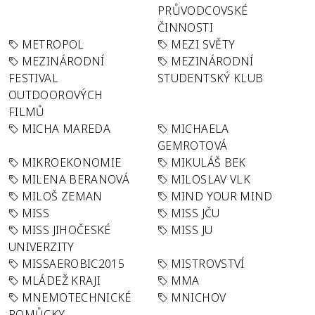
PRŮVODCOVSKÉ
ČINNOSTI
METROPOL
MEZI SVĚTY
MEZINÁRODNÍ
MEZINÁRODNÍ
FESTIVAL
STUDENTSKÝ KLUB
OUTDOOROVÝCH
FILMŮ
MICHA MAREDA
MICHAELA
GEMROTOVÁ
MIKROEKONOMIE
MIKULÁŠ BEK
MILENA BERANOVÁ
MILOSLAV VLK
MILOŠ ZEMAN
MIND YOUR MIND
MISS
MISS JČU
MISS JIHOČESKÉ
MISS JU
UNIVERZITY
MISSAEROBIC2015
MISTROVSTVÍ
MLÁDEŽ KRAJI
MMA
MNEMOTECHNICKÉ
MNICHOV
POMŮCKY