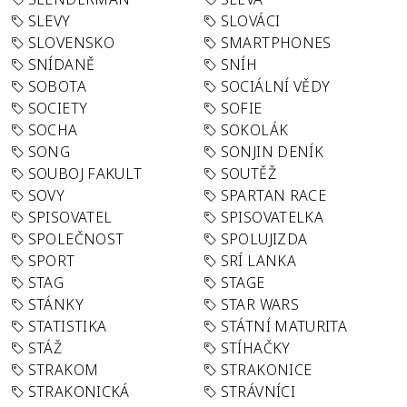
SLEVY
SLOVÁCI
SLOVENSKO
SMARTPHONES
SNÍDANĚ
SNÍH
SOBOTA
SOCIÁLNÍ VĚDY
SOCIETY
SOFIE
SOCHA
SOKOLÁK
SONG
SONJIN DENÍK
SOUBOJ FAKULT
SOUTĚŽ
SOVY
SPARTAN RACE
SPISOVATEL
SPISOVATELKA
SPOLEČNOST
SPOLUJIZDA
SPORT
SRÍ LANKA
STAG
STAGE
STÁNKY
STAR WARS
STATISTIKA
STÁTNÍ MATURITA
STÁŽ
STÍHAČKY
STRAKOM
STRAKONICE
STRAKONICKÁ
STRÁVNÍCI