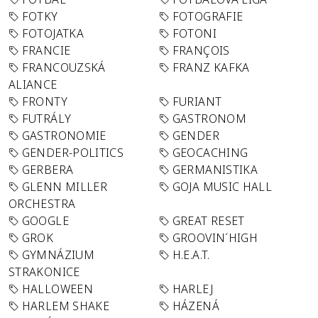
FOTKY
FOTOGRAFIE
FOTOJATKA
FOTONI
FRANCIE
FRANÇOIS
FRANCOUZSKÁ
FRANZ KAFKA
ALIANCE
FRONTY
FURIANT
FUTRÁLY
GASTRONOM
GASTRONOMIE
GENDER
GENDER-POLITICS
GEOCACHING
GERBERA
GERMANISTIKA
GLENN MILLER
GOJA MUSIC HALL
ORCHESTRA
GOOGLE
GREAT RESET
GROK
GROOVIN´HIGH
GYMNÁZIUM
H.E.A.T.
STRAKONICE
HALLOWEEN
HARLEJ
HARLEM SHAKE
HÁZENÁ