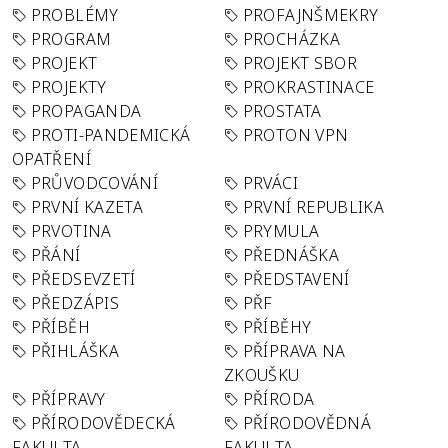
PROBLÉMY
PROFAJNŠMEKRY
PROGRAM
PROCHÁZKA
PROJEKT
PROJEKT SBOR
PROJEKTY
PROKRASTINACE
PROPAGANDA
PROSTATA
PROTI-PANDEMICKÁ
PROTON VPN
OPATŘENÍ
PRŮVODCOVÁNÍ
PRVÁCI
PRVNÍ KAZETA
PRVNÍ REPUBLIKA
PRVOTINA
PRYMULA
PŘÁNÍ
PŘEDNÁŠKA
PŘEDSEVZETÍ
PŘEDSTAVENÍ
PŘEDZÁPIS
PŘF
PŘÍBĚH
PŘÍBĚHY
PŘIHLÁŠKA
PŘÍPRAVA NA
ZKOUŠKU
PŘÍPRAVY
PŘÍRODA
PŘÍRODOVĚDECKÁ
PŘÍRODOVĚDNÁ
FAKULTA
FAKULTA