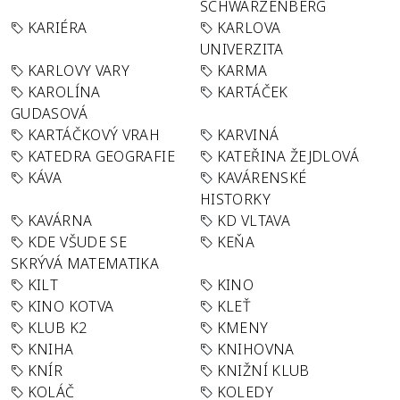
SCHWARZENBERG
KARIÉRA
KARLOVA
UNIVERZITA
KARLOVY VARY
KARMA
KAROLÍNA
KARTÁČEK
GUDASOVÁ
KARTÁČKOVÝ VRAH
KARVINÁ
KATEDRA GEOGRAFIE
KATEŘINA ŽEJDLOVÁ
KÁVA
KAVÁRENSKÉ
HISTORKY
KAVÁRNA
KD VLTAVA
KDE VŠUDE SE
KEŇA
SKRÝVÁ MATEMATIKA
KILT
KINO
KINO KOTVA
KLEŤ
KLUB K2
KMENY
KNIHA
KNIHOVNA
KNÍR
KNIŽNÍ KLUB
KOLÁČ
KOLEDY