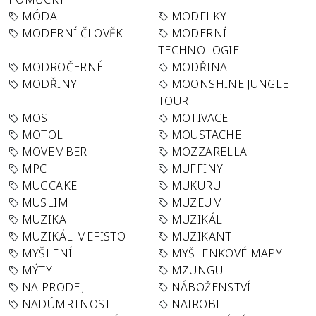
MÓDA
MODELKY
MODERNÍ ČLOVĚK
MODERNÍ
TECHNOLOGIE
MODROČERNÉ
MODŘINA
MODŘINY
MOONSHINE JUNGLE
TOUR
MOST
MOTIVACE
MOTOL
MOUSTACHE
MOVEMBER
MOZZARELLA
MPC
MUFFINY
MUGCAKE
MUKURU
MUSLIM
MUZEUM
MUZIKA
MUZIKÁL
MUZIKÁL MEFISTO
MUZIKANT
MYŠLENÍ
MYŠLENKOVÉ MAPY
MÝTY
MZUNGU
NA PRODEJ
NÁBOŽENSTVÍ
NADÚMRTNOST
NAIROBI