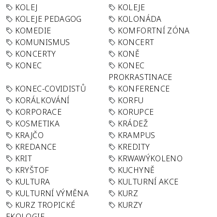
KOLEJ
KOLEJE
KOLEJE PEDAGOG
KOLONÁDA
KOMEDIE
KOMFORTNÍ ZÓNA
KOMUNISMUS
KONCERT
KONCERTY
KONĚ
KONEC
KONEC
PROKRASTINACE
KONEC-COVIDISTŮ
KONFERENCE
KORÁLKOVÁNÍ
KORFU
KORPORACE
KORUPCE
KOSMETIKA
KRÁDEŽ
KRAJČO
KRAMPUS
KREDANCE
KREDITY
KRIT
KRWAWÝKOLENO
KRYŠTOF
KUCHYNĚ
KULTURA
KULTURNÍ AKCE
KULTURNÍ VÝMĚNA
KURZ
KURZ TROPICKÉ
KURZY
EKOLOGIE