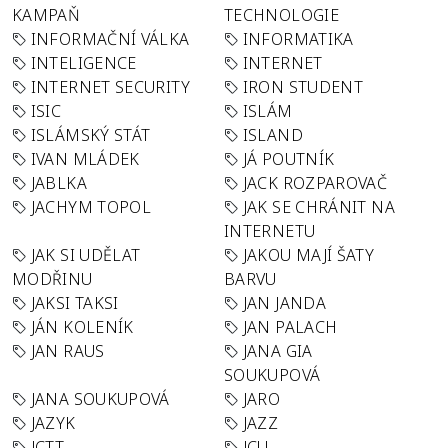
KAMPAŇ
TECHNOLOGIE
INFORMAČNÍ VÁLKA
INFORMATIKA
INTELIGENCE
INTERNET
INTERNET SECURITY
IRON STUDENT
ISIC
ISLÁM
ISLÁMSKÝ STÁT
ISLAND
IVAN MLÁDEK
JÁ POUTNÍK
JABLKA
JACK ROZPAROVAČ
JACHYM TOPOL
JAK SE CHRÁNIT NA
INTERNETU
JAK SI UDĚLAT
JAKOU MAJÍ ŠATY
MODŘINU
BARVU
JAKSI TAKSI
JAN JANDA
JÁN KOLENÍK
JAN PALACH
JAN RAUS
JANA GIA
SOUKUPOVÁ
JANA SOUKUPOVÁ
JARO
JAZYK
JAZZ
JCTT
JCU