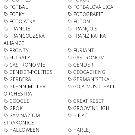
FOTBAL
FOTBALOVÁ LIGA
FOTKY
FOTOGRAFIE
FOTOJATKA
FOTONI
FRANCIE
FRANÇOIS
FRANCOUZSKÁ
FRANZ KAFKA
ALIANCE
FRONTY
FURIANT
FUTRÁLY
GASTRONOM
GASTRONOMIE
GENDER
GENDER-POLITICS
GEOCACHING
GERBERA
GERMANISTIKA
GLENN MILLER
GOJA MUSIC HALL
ORCHESTRA
GOOGLE
GREAT RESET
GROK
GROOVIN´HIGH
GYMNÁZIUM
H.E.A.T.
STRAKONICE
HALLOWEEN
HARLEJ