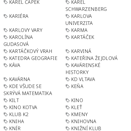
KAREL ČAPEK
KAREL
SCHWARZENBERG
KARIÉRA
KARLOVA
UNIVERZITA
KARLOVY VARY
KARMA
KAROLÍNA
KARTÁČEK
GUDASOVÁ
KARTÁČKOVÝ VRAH
KARVINÁ
KATEDRA GEOGRAFIE
KATEŘINA ŽEJDLOVÁ
KÁVA
KAVÁRENSKÉ
HISTORKY
KAVÁRNA
KD VLTAVA
KDE VŠUDE SE
KEŇA
SKRÝVÁ MATEMATIKA
KILT
KINO
KINO KOTVA
KLEŤ
KLUB K2
KMENY
KNIHA
KNIHOVNA
KNÍR
KNIŽNÍ KLUB