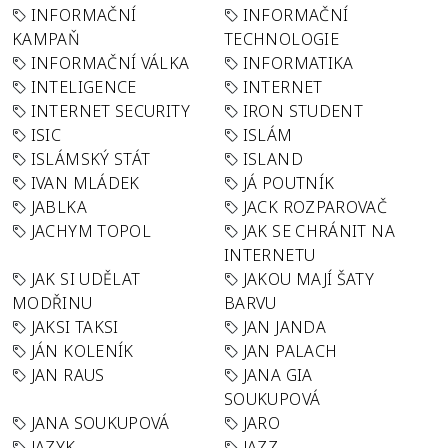
INFORMAČNÍ
INFORMAČNÍ
KAMPAŇ
TECHNOLOGIE
INFORMAČNÍ VÁLKA
INFORMATIKA
INTELIGENCE
INTERNET
INTERNET SECURITY
IRON STUDENT
ISIC
ISLÁM
ISLÁMSKÝ STÁT
ISLAND
IVAN MLÁDEK
JÁ POUTNÍK
JABLKA
JACK ROZPAROVAČ
JACHYM TOPOL
JAK SE CHRÁNIT NA
INTERNETU
JAK SI UDĚLAT
JAKOU MAJÍ ŠATY
MODŘINU
BARVU
JAKSI TAKSI
JAN JANDA
JÁN KOLENÍK
JAN PALACH
JAN RAUS
JANA GIA
SOUKUPOVÁ
JANA SOUKUPOVÁ
JARO
JAZYK
JAZZ