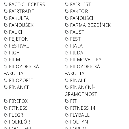
FACT-CHECKERS
FAIR LIST
FAIRTRADE
FAKTOR
FAKULTA
FANOUŠCI
FANOUŠEK
FARMA BEZDÍNEK
FAUCI
FAUST
FEJETON
FEST
FESTIVAL
FIALA
FIGHT
FILDA
FILM
FILMOVÉ TIPY
FILOZOFICKÁ
FILOZOFICKÁ-
FAKULTA
FAKULTA
FILOZOFIE
FINÁLE
FINANCE
FINANČNÍ-
GRAMOTNOST
FIREFOX
FIT
FITNESS
FITNESS 14
FLEGR
FLYBALL
FOLKLÓR
FOLTYN
FOOTFEST
FORUM