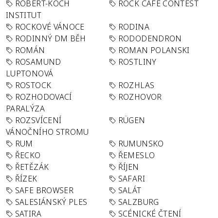
ROBERT-KOCH
ROCK CAFÉ CONTEST
INSTITUT
ROCKOVÉ VÁNOCE
RODINA
RODINNÝ DM BĚH
RODODENDRON
ROMÁN
ROMAN POLANSKI
ROSAMUND
ROSTLINY
LUPTONOVÁ
ROSTOCK
ROZHLAS
ROZHODOVACÍ
ROZHOVOR
PARALÝZA
ROZSVÍCENÍ
RÜGEN
VÁNOČNÍHO STROMU
RUM
RUMUNSKO
ŘECKO
ŘEMESLO
ŘETĚZÁK
ŘÍJEN
ŘÍZEK
SAFARI
SAFE BROWSER
SALÁT
SALESIÁNSKÝ PLES
SALZBURG
SATIRA
SCÉNICKÉ ČTENÍ