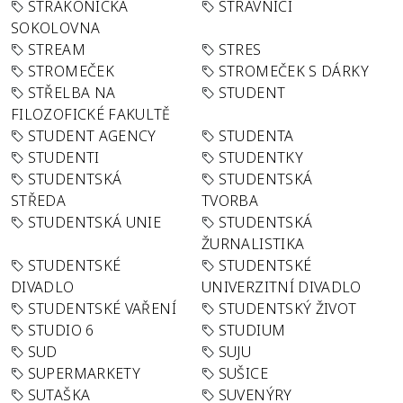
STRAKONICKÁ
STRÁVNÍCI
SOKOLOVNA
STREAM
STRES
STROMEČEK
STROMEČEK S DÁRKY
STŘELBA NA
STUDENT
FILOZOFICKÉ FAKULTĚ
STUDENT AGENCY
STUDENTA
STUDENTI
STUDENTKY
STUDENTSKÁ
STUDENTSKÁ
STŘEDA
TVORBA
STUDENTSKÁ UNIE
STUDENTSKÁ
ŽURNALISTIKA
STUDENTSKÉ
STUDENTSKÉ
DIVADLO
UNIVERZITNÍ DIVADLO
STUDENTSKÉ VAŘENÍ
STUDENTSKÝ ŽIVOT
STUDIO 6
STUDIUM
SUD
SUJU
SUPERMARKETY
SUŠICE
SUTAŠKA
SUVENÝRY