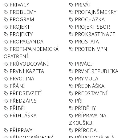
PRIVACY
PRIVÁT
PROBLÉMY
PROFAJNŠMEKRY
PROGRAM
PROCHÁZKA
PROJEKT
PROJEKT SBOR
PROJEKTY
PROKRASTINACE
PROPAGANDA
PROSTATA
PROTI-PANDEMICKÁ
PROTON VPN
OPATŘENÍ
PRŮVODCOVÁNÍ
PRVÁCI
PRVNÍ KAZETA
PRVNÍ REPUBLIKA
PRVOTINA
PRYMULA
PŘÁNÍ
PŘEDNÁŠKA
PŘEDSEVZETÍ
PŘEDSTAVENÍ
PŘEDZÁPIS
PŘF
PŘÍBĚH
PŘÍBĚHY
PŘIHLÁŠKA
PŘÍPRAVA NA
ZKOUŠKU
PŘÍPRAVY
PŘÍRODA
PŘÍRODOVĚDECKÁ
PŘÍRODOVĚDNÁ