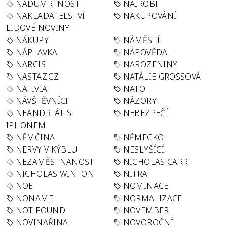
NADÚMRTNOST
NAIROBI
NAKLADATELSTVÍ
NAKUPOVÁNÍ
LIDOVÉ NOVINY
NÁKUPY
NÁMĚSTÍ
NÁPLAVKA
NÁPOVĚDA
NARCIS
NAROZENINY
NASTAZ.CZ
NATÁLIE GROSSOVÁ
NATIVIA
NATO
NÁVŠTĚVNÍCI
NÁZORY
NEANDRTÁL S
NEBEZPEČÍ
IPHONEM
NĚMČINA
NĚMECKO
NERVY V KÝBLU
NESLYŠÍCÍ
NEZAMĚSTNANOST
NICHOLAS CARR
NICHOLAS WINTON
NITRA
NOE
NOMINACE
NONAME
NORMALIZACE
NOT FOUND
NOVEMBER
NOVINAŘINA
NOVOROČNÍ