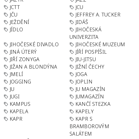
JCTT
JCU
JČU
JEFFREY A. TUCKER
JEŽDĚNÍ
JIDÁŠ
JÍDLO
JIHOČESKÁ
UNIVERZITA
JIHOČESKÉ DIVADLO
JIHOČESKÉ MUZEUM
JINÁ ÚTERÝ
JÍŘÍ POSPÍŠIL
JIŘÍ ZONYGA
JIU-JITSU
JIŽAN A BLONDÝNA
JIŽNÍ ČECHY
JMELÍ
JOGA
JOGGING
JOPLIN
JU
JU MAGAZÍN
JUGI
JUMAGAZÍN
KAMPUS
KANČÍ STEZKA
KAPELA
KAPELY
KAPR
KAPR S
BRAMBOROVÝM
SALÁTEM