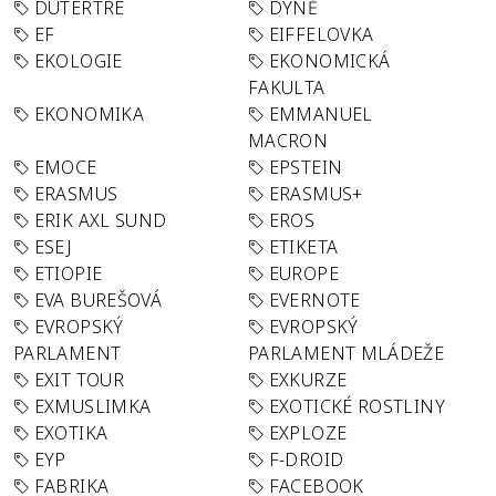
DUTERTRE
DÝNĚ
EF
EIFFELOVKA
EKOLOGIE
EKONOMICKÁ
FAKULTA
EKONOMIKA
EMMANUEL
MACRON
EMOCE
EPSTEIN
ERASMUS
ERASMUS+
ERIK AXL SUND
EROS
ESEJ
ETIKETA
ETIOPIE
EUROPE
EVA BUREŠOVÁ
EVERNOTE
EVROPSKÝ
EVROPSKÝ
PARLAMENT
PARLAMENT MLÁDEŽE
EXIT TOUR
EXKURZE
EXMUSLIMKA
EXOTICKÉ ROSTLINY
EXOTIKA
EXPLOZE
EYP
F-DROID
FABRIKA
FACEBOOK