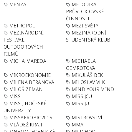
MENZA
METODIKA
PRŮVODCOVSKÉ
ČINNOSTI
METROPOL
MEZI SVĚTY
MEZINÁRODNÍ
MEZINÁRODNÍ
FESTIVAL
STUDENTSKÝ KLUB
OUTDOOROVÝCH
FILMŮ
MICHA MAREDA
MICHAELA
GEMROTOVÁ
MIKROEKONOMIE
MIKULÁŠ BEK
MILENA BERANOVÁ
MILOSLAV VLK
MILOŠ ZEMAN
MIND YOUR MIND
MISS
MISS JČU
MISS JIHOČESKÉ
MISS JU
UNIVERZITY
MISSAEROBIC2015
MISTROVSTVÍ
MLÁDEŽ KRAJI
MMA
MNEMOTECHNICKÉ
MNICHOV