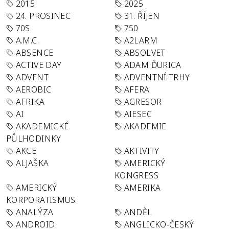
2015
2025
24. PROSINEC
31. ŘÍJEN
70S
750
A.M.C.
A2LARM
ABSENCE
ABSOLVET
ACTIVE DAY
ADAM ĎURICA
ADVENT
ADVENTNÍ TRHY
AEROBIC
AFERA
AFRIKA
AGRESOR
AI
AIESEC
AKADEMICKÉ
AKADEMIE
PŮLHODINKY
AKCE
AKTIVITY
ALJAŠKA
AMERICKÝ
KONGRESS
AMERICKÝ
AMERIKA
KORPORATISMUS
ANALÝZA
ANDĚL
ANDROID
ANGLICKO-ČESKÝ