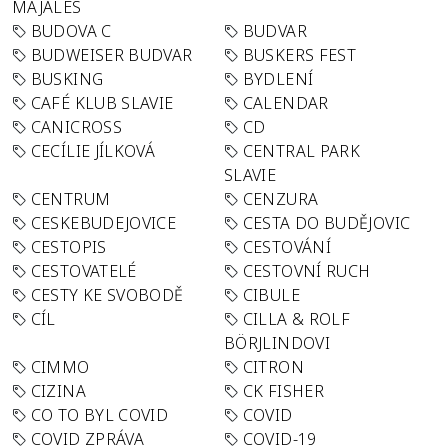
MAJÁLES
BUDOVA C
BUDVAR
BUDWEISER BUDVAR
BUSKERS FEST
BUSKING
BYDLENÍ
CAFÉ KLUB SLAVIE
CALENDAR
CANICROSS
CD
CECÍLIE JÍLKOVÁ
CENTRAL PARK
SLAVIE
CENTRUM
CENZURA
CESKEBUDEJOVICE
CESTA DO BUDĚJOVIC
CESTOPIS
CESTOVÁNÍ
CESTOVATELÉ
CESTOVNÍ RUCH
CESTY KE SVOBODĚ
CIBULE
CÍL
CILLA & ROLF
BÖRJLINDOVI
CIMMO
CITRON
CIZINA
CK FISHER
CO TO BYL COVID
COVID
COVID ZPRÁVA
COVID-19