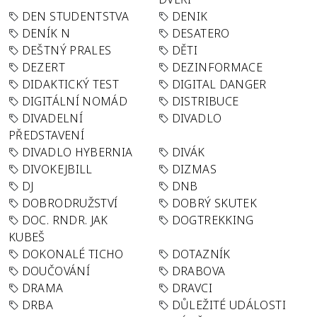
DEN STUDENTSTVA
DENIK
DENÍK N
DESATERO
DEŠTNÝ PRALES
DĚTI
DEZERT
DEZINFORMACE
DIDAKTICKÝ TEST
DIGITAL DANGER
DIGITÁLNÍ NOMÁD
DISTRIBUCE
DIVADELNÍ
DIVADLO
PŘEDSTAVENÍ
DIVADLO HYBERNIA
DIVÁK
DIVOKEJBILL
DIZMAS
DJ
DNB
DOBRODRUŽSTVÍ
DOBRÝ SKUTEK
DOC. RNDR. JAK
DOGTREKKING
KUBEŠ
DOKONALÉ TICHO
DOTAZNÍK
DOUČOVÁNÍ
DRABOVA
DRAMA
DRAVCI
DRBA
DŮLEŽITÉ UDÁLOSTI