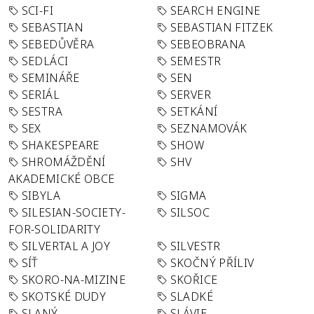
SCI-FI
SEARCH ENGINE
SEBASTIAN
SEBASTIAN FITZEK
SEBEDŮVĚRA
SEBEOBRANA
SEDLÁCI
SEMESTR
SEMINÁŘE
SEN
SERIÁL
SERVER
SESTRA
SETKÁNÍ
SEX
SEZNAMOVÁK
SHAKESPEARE
SHOW
SHROMÁŽDĚNÍ
SHV
AKADEMICKÉ OBCE
SIBYLA
SIGMA
SILESIAN-SOCIETY-
SILSOC
FOR-SOLIDARITY
SILVERTAL A JOY
SILVESTR
SÍŤ
SKOČNÝ PŘÍLIV
SKORO-NA-MIZINE
SKOŘICE
SKOTSKÉ DUDY
SLADKÉ
SLANÝ
SLÁVIE