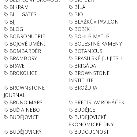
BIKRAM
BÍLÁ
BILL GATES
BIO
BJJ
BLAŽKŮV PAVILON
BLOG
BOBÍK
BOBRONUTRIE
BOHUŠ MATUŠ
BOJOVÉ UMĚNÍ
BOLESTNÉ KAMENY
BOMBARDÉR
BOTANICUS
BRAMBORY
BRASILSKÉ JIU-JITSU
BRAVE
BRIGÁDA
BROKOLICE
BROWNSTONE
INSTITUTE
BROWNSTONE
BROŽURA
JOURNAL
BRUNO MARS
BŘETISLAV ROHÁČEK
BUĎ A NEBO
BUDĚJCE
BUDĚJOVICE
BUDĚJOVICKÉ
EKONOMICKÉ DNY
BUDĚJOVICKÝ
BUDOUCNOST