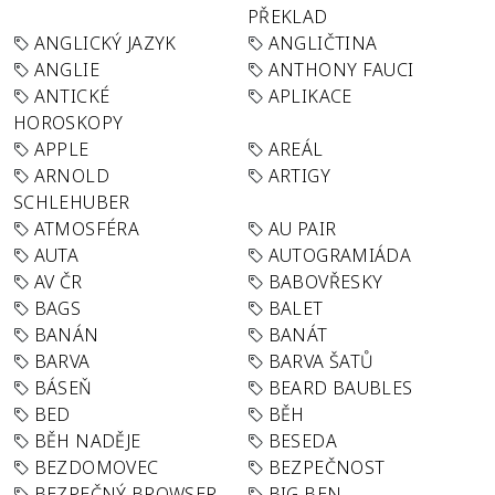
PŘEKLAD
ANGLICKÝ JAZYK
ANGLIČTINA
ANGLIE
ANTHONY FAUCI
ANTICKÉ
APLIKACE
HOROSKOPY
APPLE
AREÁL
ARNOLD
ARTIGY
SCHLEHUBER
ATMOSFÉRA
AU PAIR
AUTA
AUTOGRAMIÁDA
AV ČR
BABOVŘESKY
BAGS
BALET
BANÁN
BANÁT
BARVA
BARVA ŠATŮ
BÁSEŇ
BEARD BAUBLES
BED
BĚH
BĚH NADĚJE
BESEDA
BEZDOMOVEC
BEZPEČNOST
BEZPEČNÝ BROWSER
BIG BEN