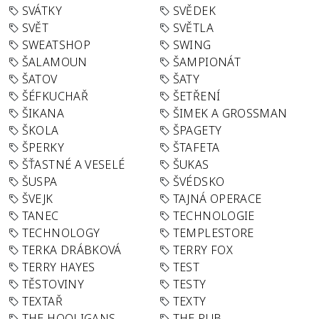
SVÁTKY
SVĚDEK
SVĚT
SVĚTLA
SWEATSHOP
SWING
ŠALAMOUN
ŠAMPIONÁT
ŠATOV
ŠATY
ŠÉFKUCHAŘ
ŠETŘENÍ
ŠIKANA
ŠIMEK A GROSSMAN
ŠKOLA
ŠPAGETY
ŠPERKY
ŠTAFETA
ŠŤASTNÉ A VESELÉ
ŠUKAS
ŠUSPA
ŠVÉDSKO
ŠVEJK
TAJNÁ OPERACE
TANEC
TECHNOLOGIE
TECHNOLOGY
TEMPLESTORE
TERKA DRÁBKOVÁ
TERRY FOX
TERRY HAYES
TEST
TĚSTOVINY
TESTY
TEXTAŘ
TEXTY
THE HOOLIGANS
THE PUB