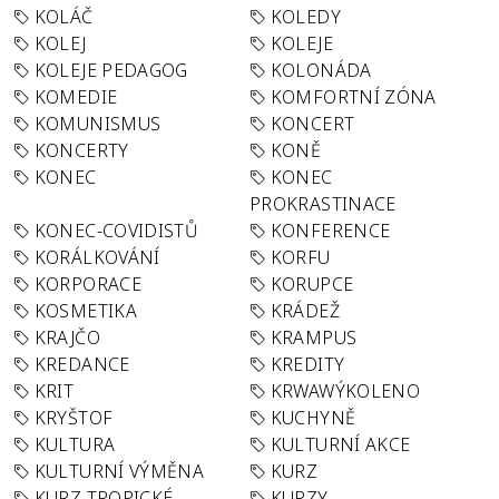
KOLÁČ
KOLEDY
KOLEJ
KOLEJE
KOLEJE PEDAGOG
KOLONÁDA
KOMEDIE
KOMFORTNÍ ZÓNA
KOMUNISMUS
KONCERT
KONCERTY
KONĚ
KONEC
KONEC
PROKRASTINACE
KONEC-COVIDISTŮ
KONFERENCE
KORÁLKOVÁNÍ
KORFU
KORPORACE
KORUPCE
KOSMETIKA
KRÁDEŽ
KRAJČO
KRAMPUS
KREDANCE
KREDITY
KRIT
KRWAWÝKOLENO
KRYŠTOF
KUCHYNĚ
KULTURA
KULTURNÍ AKCE
KULTURNÍ VÝMĚNA
KURZ
KURZ TROPICKÉ
KURZY