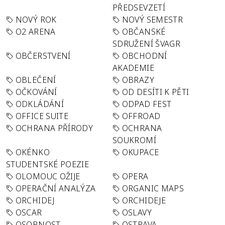
PŘEDSEVZETÍ
NOVÝ ROK
NOVÝ SEMESTR
O2 ARENA
OBČANSKÉ
SDRUŽENÍ ŠVAGR
OBČERSTVENÍ
OBCHODNÍ
AKADEMIE
OBLEČENÍ
OBRAZY
OČKOVÁNÍ
OD DESÍTI K PĚTI
ODKLÁDÁNÍ
ODPAD FEST
OFFICE SUITE
OFFROAD
OCHRANA PŘÍRODY
OCHRANA
SOUKROMÍ
OKÉNKO
OKUPACE
STUDENTSKÉ POEZIE
OLOMOUC OŽIJE
OPERA
OPERAČNÍ ANALÝZA
ORGANIC MAPS
ORCHIDEJ
ORCHIDEJE
OSCAR
OSLAVY
OSOBNOST
OSTRAVA