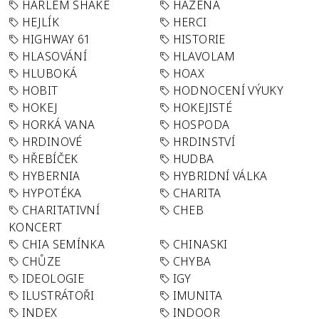
HARLEM SHAKE
HÁZENÁ
HEJLÍK
HERCI
HIGHWAY 61
HISTORIE
HLASOVÁNÍ
HLAVOLAM
HLUBOKÁ
HOAX
HOBIT
HODNOCENÍ VÝUKY
HOKEJ
HOKEJISTÉ
HORKÁ VANA
HOSPODA
HRDINOVÉ
HRDINSTVÍ
HŘEBÍČEK
HUDBA
HYBERNIA
HYBRIDNÍ VÁLKA
HYPOTÉKA
CHARITA
CHARITATIVNÍ
CHEB
KONCERT
CHIA SEMÍNKA
CHINASKI
CHŮZE
CHYBA
IDEOLOGIE
IGY
ILUSTRÁTOŘI
IMUNITA
INDEX
INDOOR