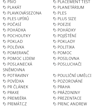
PIVO
PLACEMENT TEST
PLAKÁT
PLANETÁRIUM
PLAVKOVÁSEZONA
PLES
PLES UPÍRŮ
PLUS SIZE
POČASÍ
POEZIE
POHÁDKA
POHÁDKY
POCHOUTKY
POJIŠTĚNÍ
POKLAD
POKLADY
POLÉVKA
POLITIKA
POMERANČ
POMOC
POMOC LIDEM
POSILOVNA
POSLANECKÁ
POSLUCHAČI
SNĚMOVNA
POTRAVINY
POULIČNÍ UMĚLCI
POVÍDKA
POZOROVÁNÍ
PR ČLÁNEK
PRAHA
PRAXE
PRÁZDNINY
PREMIÉRA
PREZENTACE
PRIMÁT.CZ
PRINC ANDREW