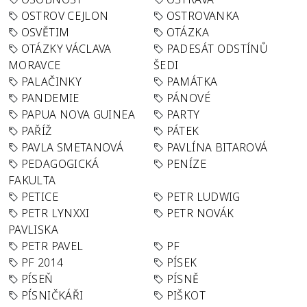
OSTROV CEJLON
OSTROVANKA
OSVĚTIM
OTÁZKA
OTÁZKY VÁCLAVA
PADESÁT ODSTÍNŮ
MORAVCE
ŠEDI
PALAČINKY
PAMÁTKA
PANDEMIE
PÁNOVÉ
PAPUA NOVA GUINEA
PARTY
PAŘÍŽ
PÁTEK
PAVLA SMETANOVÁ
PAVLÍNA BITAROVÁ
PEDAGOGICKÁ
PENÍZE
FAKULTA
PETICE
PETR LUDWIG
PETR LYNXXI
PETR NOVÁK
PAVLISKA
PETR PAVEL
PF
PF 2014
PÍSEK
PÍSEŇ
PÍSNĚ
PÍSNIČKÁŘI
PIŠKOT