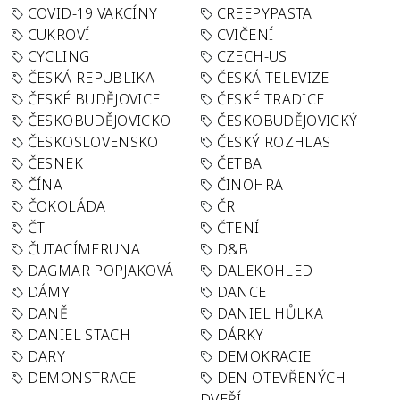
COVID-19 VAKCÍNY
CREEPYPASTA
CUKROVÍ
CVIČENÍ
CYCLING
CZECH-US
ČESKÁ REPUBLIKA
ČESKÁ TELEVIZE
ČESKÉ BUDĚJOVICE
ČESKÉ TRADICE
ČESKOBUDĚJOVICKO
ČESKOBUDĚJOVICKÝ
ČESKOSLOVENSKO
ČESKÝ ROZHLAS
ČESNEK
ČETBA
ČÍNA
ČINOHRA
ČOKOLÁDA
ČR
ČT
ČTENÍ
ČUTACÍMERUNA
D&B
DAGMAR POPJAKOVÁ
DALEKOHLED
DÁMY
DANCE
DANĚ
DANIEL HŮLKA
DANIEL STACH
DÁRKY
DARY
DEMOKRACIE
DEMONSTRACE
DEN OTEVŘENÝCH
DVEŘÍ