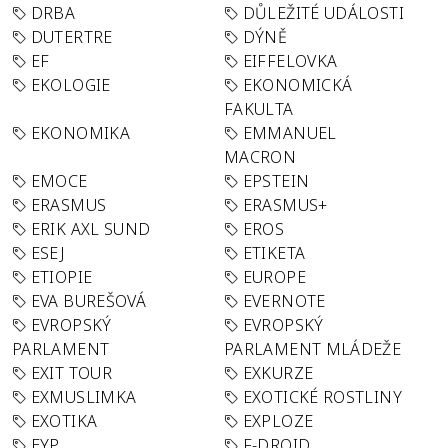
DRBA
DŮLEŽITÉ UDÁLOSTI
DUTERTRE
DÝNĚ
EF
EIFFELOVKA
EKOLOGIE
EKONOMICKÁ
FAKULTA
EKONOMIKA
EMMANUEL
MACRON
EMOCE
EPSTEIN
ERASMUS
ERASMUS+
ERIK AXL SUND
EROS
ESEJ
ETIKETA
ETIOPIE
EUROPE
EVA BUREŠOVÁ
EVERNOTE
EVROPSKÝ
EVROPSKÝ
PARLAMENT
PARLAMENT MLÁDEŽE
EXIT TOUR
EXKURZE
EXMUSLIMKA
EXOTICKÉ ROSTLINY
EXOTIKA
EXPLOZE
EYP
F-DROID