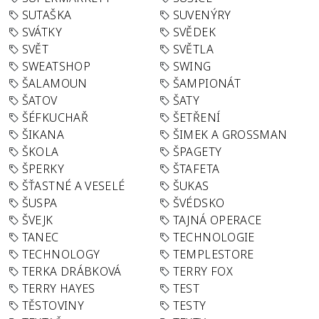
SUTAŠKA
SUVENÝRY
SVÁTKY
SVĚDEK
SVĚT
SVĚTLA
SWEATSHOP
SWING
ŠALAMOUN
ŠAMPIONÁT
ŠATOV
ŠATY
ŠÉFKUCHAŘ
ŠETŘENÍ
ŠIKANA
ŠIMEK A GROSSMAN
ŠKOLA
ŠPAGETY
ŠPERKY
ŠTAFETA
ŠŤASTNÉ A VESELÉ
ŠUKAS
ŠUSPA
ŠVÉDSKO
ŠVEJK
TAJNÁ OPERACE
TANEC
TECHNOLOGIE
TECHNOLOGY
TEMPLESTORE
TERKA DRÁBKOVÁ
TERRY FOX
TERRY HAYES
TEST
TĚSTOVINY
TESTY