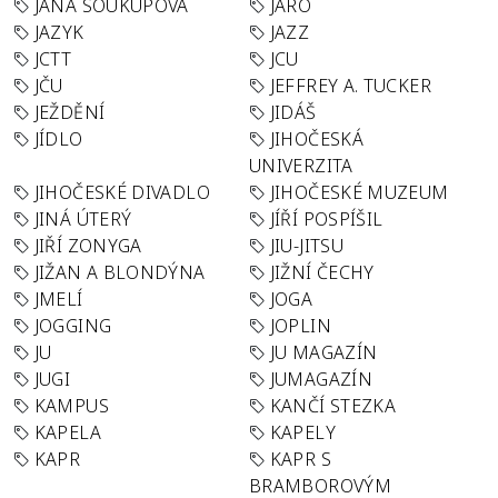
JANA SOUKUPOVÁ
JARO
JAZYK
JAZZ
JCTT
JCU
JČU
JEFFREY A. TUCKER
JEŽDĚNÍ
JIDÁŠ
JÍDLO
JIHOČESKÁ
UNIVERZITA
JIHOČESKÉ DIVADLO
JIHOČESKÉ MUZEUM
JINÁ ÚTERÝ
JÍŘÍ POSPÍŠIL
JIŘÍ ZONYGA
JIU-JITSU
JIŽAN A BLONDÝNA
JIŽNÍ ČECHY
JMELÍ
JOGA
JOGGING
JOPLIN
JU
JU MAGAZÍN
JUGI
JUMAGAZÍN
KAMPUS
KANČÍ STEZKA
KAPELA
KAPELY
KAPR
KAPR S
BRAMBOROVÝM