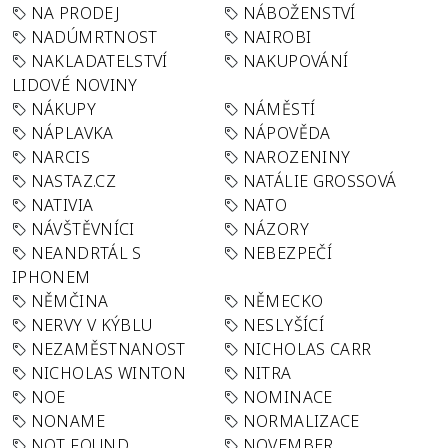
NA PRODEJ
NÁBOŽENSTVÍ
NADÚMRTNOST
NAIROBI
NAKLADATELSTVÍ
NAKUPOVÁNÍ
LIDOVÉ NOVINY
NÁKUPY
NÁMĚSTÍ
NÁPLAVKA
NÁPOVĚDA
NARCIS
NAROZENINY
NASTAZ.CZ
NATÁLIE GROSSOVÁ
NATIVIA
NATO
NÁVŠTĚVNÍCI
NÁZORY
NEANDRTÁL S
NEBEZPEČÍ
IPHONEM
NĚMČINA
NĚMECKO
NERVY V KÝBLU
NESLYŠÍCÍ
NEZAMĚSTNANOST
NICHOLAS CARR
NICHOLAS WINTON
NITRA
NOE
NOMINACE
NONAME
NORMALIZACE
NOT FOUND
NOVEMBER