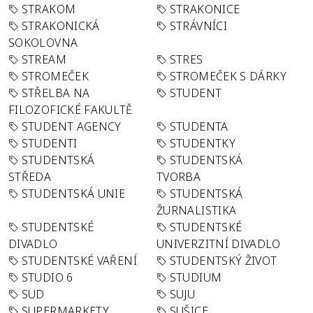
STRAKOM
STRAKONICE
STRAKONICKÁ
STRÁVNÍCI
SOKOLOVNA
STREAM
STRES
STROMEČEK
STROMEČEK S DÁRKY
STŘELBA NA
STUDENT
FILOZOFICKÉ FAKULTĚ
STUDENT AGENCY
STUDENTA
STUDENTI
STUDENTKY
STUDENTSKÁ
STUDENTSKÁ
STŘEDA
TVORBA
STUDENTSKÁ UNIE
STUDENTSKÁ
ŽURNALISTIKA
STUDENTSKÉ
STUDENTSKÉ
DIVADLO
UNIVERZITNÍ DIVADLO
STUDENTSKÉ VAŘENÍ
STUDENTSKÝ ŽIVOT
STUDIO 6
STUDIUM
SUD
SUJU
SUPERMARKETY
SUŠICE