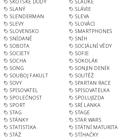
SKOTSKÉ DUDY
SLADKÉ
SLANÝ
SLÁVIE
SLENDERMAN
SLEVA
SLEVY
SLOVÁCI
SLOVENSKO
SMARTPHONES
SNÍDANĚ
SNÍH
SOBOTA
SOCIÁLNÍ VĚDY
SOCIETY
SOFIE
SOCHA
SOKOLÁK
SONG
SONJIN DENÍK
SOUBOJ FAKULT
SOUTĚŽ
SOVY
SPARTAN RACE
SPISOVATEL
SPISOVATELKA
SPOLEČNOST
SPOLUJIZDA
SPORT
SRÍ LANKA
STAG
STAGE
STÁNKY
STAR WARS
STATISTIKA
STÁTNÍ MATURITA
STÁŽ
STÍHAČKY