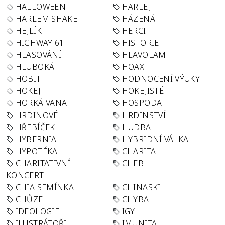
HALLOWEEN
HARLEJ
HARLEM SHAKE
HÁZENÁ
HEJLÍK
HERCI
HIGHWAY 61
HISTORIE
HLASOVÁNÍ
HLAVOLAM
HLUBOKÁ
HOAX
HOBIT
HODNOCENÍ VÝUKY
HOKEJ
HOKEJISTÉ
HORKÁ VANA
HOSPODA
HRDINOVÉ
HRDINSTVÍ
HŘEBÍČEK
HUDBA
HYBERNIA
HYBRIDNÍ VÁLKA
HYPOTÉKA
CHARITA
CHARITATIVNÍ
CHEB
KONCERT
CHIA SEMÍNKA
CHINASKI
CHŮZE
CHYBA
IDEOLOGIE
IGY
ILUSTRÁTOŘI
IMUNITA