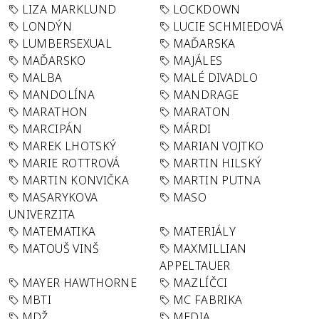
LIZA MARKLUND
LOCKDOWN
LONDÝN
LUCIE SCHMIEDOVÁ
LUMBERSEXUAL
MAĎARSKA
MAĎARSKO
MAJÁLES
MALBA
MALÉ DIVADLO
MANDOLÍNA
MANDRAGE
MARATHON
MARATON
MARCIPÁN
MÁRDI
MAREK LHOTSKÝ
MARIAN VOJTKO
MARIE ROTTROVÁ
MARTIN HILSKÝ
MARTIN KONVIČKA
MARTIN PUTNA
MASARYKOVA
MASO
UNIVERZITA
MATEMATIKA
MATERIÁLY
MATOUŠ VINŠ
MAXMILLIAN
APPELTAUER
MAYER HAWTHORNE
MAZLÍČCI
MBTI
MC FABRIKA
MDŽ
MEDIA