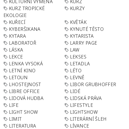
KULTURNÍ VÝMĚNA
KURZ
KURZ TROPICKÉ
KURZY
EKOLOGIE
KUŘECÍ
KVĚTÁK
KYBERŠIKANA
KYNUTÉ TĚSTO
KYTARA
KYTARISTA
LABORATOŘ
LARRY PAGE
LÁSKA
LAW
LEKCE
LEKSES
LENKA VYSOKÁ
LETADLA
LETNÍ KINO
LÉTO
LETOUN
LEVNĚ
LHOSTEJNOST
LIBOR GRUBHOFFER
LIBRE OFFICE
LIDÉ
LIDOVÁ HUDBA
LIDSKÁ PRÁVA
LIFE
LIFESTYLE
LIGHT SHOW
LIGHTSHOW
LIMIT
LITERÁRNÍ ŠLEH
LITERATURA
LÍVANCE