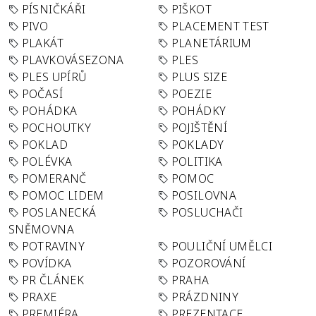
PÍSNIČKÁŘI
PIŠKOT
PIVO
PLACEMENT TEST
PLAKÁT
PLANETÁRIUM
PLAVKOVÁSEZONA
PLES
PLES UPÍRŮ
PLUS SIZE
POČASÍ
POEZIE
POHÁDKA
POHÁDKY
POCHOUTKY
POJIŠTĚNÍ
POKLAD
POKLADY
POLÉVKA
POLITIKA
POMERANČ
POMOC
POMOC LIDEM
POSILOVNA
POSLANECKÁ
POSLUCHAČI
SNĚMOVNA
POTRAVINY
POULIČNÍ UMĚLCI
POVÍDKA
POZOROVÁNÍ
PR ČLÁNEK
PRAHA
PRAXE
PRÁZDNINY
PREMIÉRA
PREZENTACE