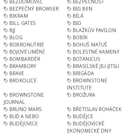
BEZDOMOVEC
BEZPEČNOST
BEZPEČNÝ BROWSER
BIG BEN
BIKRAM
BÍLÁ
BILL GATES
BIO
BJJ
BLAŽKŮV PAVILON
BLOG
BOBÍK
BOBRONUTRIE
BOHUŠ MATUŠ
BOJOVÉ UMĚNÍ
BOLESTNÉ KAMENY
BOMBARDÉR
BOTANICUS
BRAMBORY
BRASILSKÉ JIU-JITSU
BRAVE
BRIGÁDA
BROKOLICE
BROWNSTONE
INSTITUTE
BROWNSTONE
BROŽURA
JOURNAL
BRUNO MARS
BŘETISLAV ROHÁČEK
BUĎ A NEBO
BUDĚJCE
BUDĚJOVICE
BUDĚJOVICKÉ
EKONOMICKÉ DNY