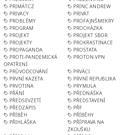
PRIMÁT.CZ
PRINC ANDREW
PRIVACY
PRIVÁT
PROBLÉMY
PROFAJNŠMEKRY
PROGRAM
PROCHÁZKA
PROJEKT
PROJEKT SBOR
PROJEKTY
PROKRASTINACE
PROPAGANDA
PROSTATA
PROTI-PANDEMICKÁ
PROTON VPN
OPATŘENÍ
PRŮVODCOVÁNÍ
PRVÁCI
PRVNÍ KAZETA
PRVNÍ REPUBLIKA
PRVOTINA
PRYMULA
PŘÁNÍ
PŘEDNÁŠKA
PŘEDSEVZETÍ
PŘEDSTAVENÍ
PŘEDZÁPIS
PŘF
PŘÍBĚH
PŘÍBĚHY
PŘIHLÁŠKA
PŘÍPRAVA NA
ZKOUŠKU