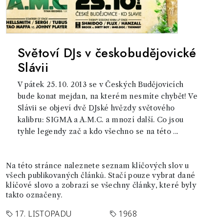
Světoví DJs v českobudějovické
Slávii
V pátek 25. 10. 2013 se v Českých Budějovicích
bude konat mejdan, na kterém nesmíte chybět! Ve
Slávii se objeví dvě DJské hvězdy světového
kalibru: SIGMA a A.M.C. a mnozí další. Co jsou
tyhle legendy zač a kdo všechno se na této ...
Na této stránce naleznete seznam klíčových slov u
všech publikovaných článků. Stačí pouze vybrat dané
klíčové slovo a zobrazí se všechny články, které byly
takto označeny.
17. LISTOPADU
1968