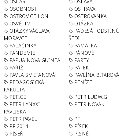
OSCAR
OSLAVY
OSOBNOST
OSTRAVA
OSTROV CEJLON
OSTROVANKA
OSVĚTIM
OTÁZKA
OTÁZKY VÁCLAVA
PADESÁT ODSTÍNŮ
MORAVCE
ŠEDI
PALAČINKY
PAMÁTKA
PANDEMIE
PÁNOVÉ
PAPUA NOVA GUINEA
PARTY
PAŘÍŽ
PÁTEK
PAVLA SMETANOVÁ
PAVLÍNA BITAROVÁ
PEDAGOGICKÁ
PENÍZE
FAKULTA
PETICE
PETR LUDWIG
PETR LYNXXI
PETR NOVÁK
PAVLISKA
PETR PAVEL
PF
PF 2014
PÍSEK
PÍSEŇ
PÍSNĚ