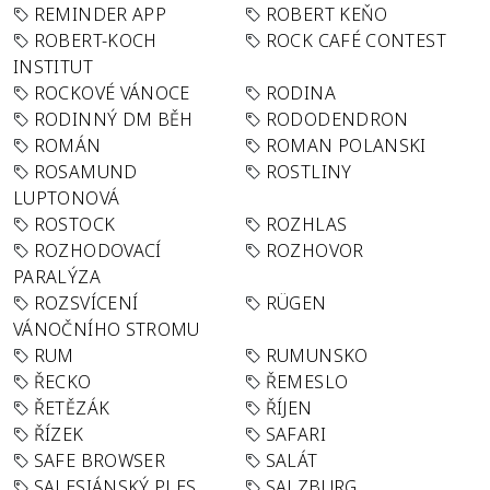
REMINDER APP
ROBERT KEŇO
ROBERT-KOCH
ROCK CAFÉ CONTEST
INSTITUT
ROCKOVÉ VÁNOCE
RODINA
RODINNÝ DM BĚH
RODODENDRON
ROMÁN
ROMAN POLANSKI
ROSAMUND
ROSTLINY
LUPTONOVÁ
ROSTOCK
ROZHLAS
ROZHODOVACÍ
ROZHOVOR
PARALÝZA
ROZSVÍCENÍ
RÜGEN
VÁNOČNÍHO STROMU
RUM
RUMUNSKO
ŘECKO
ŘEMESLO
ŘETĚZÁK
ŘÍJEN
ŘÍZEK
SAFARI
SAFE BROWSER
SALÁT
SALESIÁNSKÝ PLES
SALZBURG