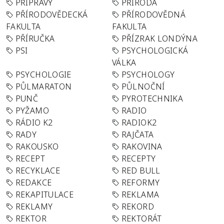
PŘÍPRAVY
PŘÍRODA
PŘÍRODOVĚDECKÁ
PŘÍRODOVĚDNÁ
FAKULTA
FAKULTA
PŘÍRUČKA
PŘÍZRAK LONDÝNA
PSI
PSYCHOLOGICKÁ
VÁLKA
PSYCHOLOGIE
PSYCHOLOGY
PŮLMARATON
PŮLNOČNÍ
PUNČ
PYROTECHNIKA
PYŽAMO
RADIO
RÁDIO K2
RADIOK2
RADY
RAJČATA
RAKOUSKO
RAKOVINA
RECEPT
RECEPTY
RECYKLACE
RED BULL
REDAKCE
REFORMY
REKAPITULACE
REKLAMA
REKLAMY
REKORD
REKTOR
REKTORÁT