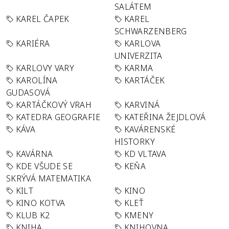
SALÁTEM
KAREL ČAPEK
KAREL
SCHWARZENBERG
KARIÉRA
KARLOVA
UNIVERZITA
KARLOVY VARY
KARMA
KAROLÍNA
KARTÁČEK
GUDASOVÁ
KARTÁČKOVÝ VRAH
KARVINÁ
KATEDRA GEOGRAFIE
KATEŘINA ŽEJDLOVÁ
KÁVA
KAVÁRENSKÉ
HISTORKY
KAVÁRNA
KD VLTAVA
KDE VŠUDE SE
KEŇA
SKRÝVÁ MATEMATIKA
KILT
KINO
KINO KOTVA
KLEŤ
KLUB K2
KMENY
KNIHA
KNIHOVNA