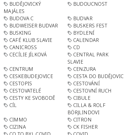
BUDĚJOVICKÝ
BUDOUCNOST
MAJÁLES
BUDOVA C
BUDVAR
BUDWEISER BUDVAR
BUSKERS FEST
BUSKING
BYDLENÍ
CAFÉ KLUB SLAVIE
CALENDAR
CANICROSS
CD
CECÍLIE JÍLKOVÁ
CENTRAL PARK
SLAVIE
CENTRUM
CENZURA
CESKEBUDEJOVICE
CESTA DO BUDĚJOVIC
CESTOPIS
CESTOVÁNÍ
CESTOVATELÉ
CESTOVNÍ RUCH
CESTY KE SVOBODĚ
CIBULE
CÍL
CILLA & ROLF
BÖRJLINDOVI
CIMMO
CITRON
CIZINA
CK FISHER
CO TO BYL COVID
COVID