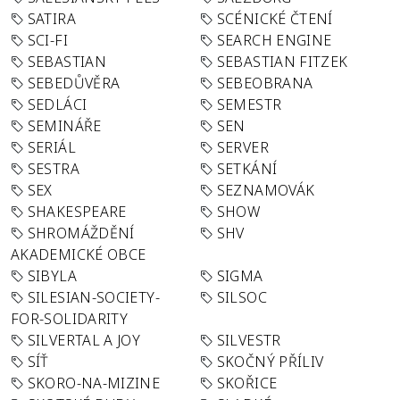
SATIRA
SCÉNICKÉ ČTENÍ
SCI-FI
SEARCH ENGINE
SEBASTIAN
SEBASTIAN FITZEK
SEBEDŮVĚRA
SEBEOBRANA
SEDLÁCI
SEMESTR
SEMINÁŘE
SEN
SERIÁL
SERVER
SESTRA
SETKÁNÍ
SEX
SEZNAMOVÁK
SHAKESPEARE
SHOW
SHROMÁŽDĚNÍ
SHV
AKADEMICKÉ OBCE
SIBYLA
SIGMA
SILESIAN-SOCIETY-
SILSOC
FOR-SOLIDARITY
SILVERTAL A JOY
SILVESTR
SÍŤ
SKOČNÝ PŘÍLIV
SKORO-NA-MIZINE
SKOŘICE