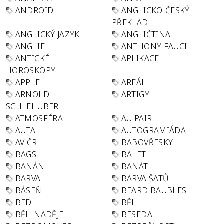
ANDROID
ANGLICKO-ČESKÝ
PŘEKLAD
ANGLICKÝ JAZYK
ANGLIČTINA
ANGLIE
ANTHONY FAUCI
ANTICKÉ
APLIKACE
HOROSKOPY
APPLE
AREÁL
ARNOLD
ARTIGY
SCHLEHUBER
ATMOSFÉRA
AU PAIR
AUTA
AUTOGRAMIÁDA
AV ČR
BABOVŘESKY
BAGS
BALET
BANÁN
BANÁT
BARVA
BARVA ŠATŮ
BÁSEŇ
BEARD BAUBLES
BED
BĚH
BĚH NADĚJE
BESEDA