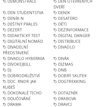
DEMONSTRACE
DEN OTEVŘENÝCH
DVEŘÍ
DEN STUDENTSTVA
DENIK
DENÍK N
DESATERO
DEŠTNÝ PRALES
DĚTI
DEZERT
DEZINFORMACE
DIDAKTICKÝ TEST
DIGITAL DANGER
DIGITÁLNÍ NOMÁD
DISTRIBUCE
DIVADELNÍ
DIVADLO
PŘEDSTAVENÍ
DIVADLO HYBERNIA
DIVÁK
DIVOKEJBILL
DIZMAS
DJ
DNB
DOBRODRUŽSTVÍ
DOBRÝ SKUTEK
DOC. RNDR. JAK
DOGTREKKING
KUBEŠ
DOKONALÉ TICHO
DOTAZNÍK
DOUČOVÁNÍ
DRABOVA
DRAMA
DRAVCI