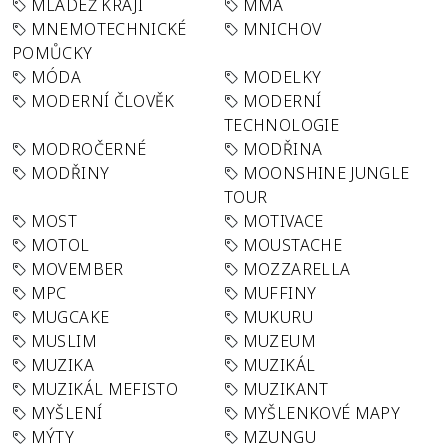
MLÁDEŽ KRAJI
MMA
MNEMOTECHNICKÉ
MNICHOV
POMŮCKY
MÓDA
MODELKY
MODERNÍ ČLOVĚK
MODERNÍ
TECHNOLOGIE
MODROČERNÉ
MODŘINA
MODŘINY
MOONSHINE JUNGLE
TOUR
MOST
MOTIVACE
MOTOL
MOUSTACHE
MOVEMBER
MOZZARELLA
MPC
MUFFINY
MUGCAKE
MUKURU
MUSLIM
MUZEUM
MUZIKA
MUZIKÁL
MUZIKÁL MEFISTO
MUZIKANT
MYŠLENÍ
MYŠLENKOVÉ MAPY
MÝTY
MZUNGU