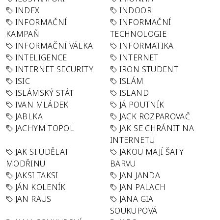
INDEX
INDOOR
INFORMAČNÍ
INFORMAČNÍ
KAMPAŇ
TECHNOLOGIE
INFORMAČNÍ VÁLKA
INFORMATIKA
INTELIGENCE
INTERNET
INTERNET SECURITY
IRON STUDENT
ISIC
ISLÁM
ISLÁMSKÝ STÁT
ISLAND
IVAN MLÁDEK
JÁ POUTNÍK
JABLKA
JACK ROZPAROVAČ
JACHYM TOPOL
JAK SE CHRÁNIT NA
INTERNETU
JAK SI UDĚLAT
JAKOU MAJÍ ŠATY
MODŘINU
BARVU
JAKSI TAKSI
JAN JANDA
JÁN KOLENÍK
JAN PALACH
JAN RAUS
JANA GIA
SOUKUPOVÁ