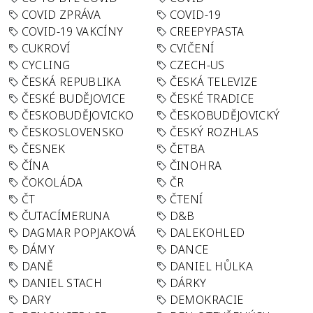
COVID ZPRÁVA
COVID-19
COVID-19 VAKCÍNY
CREEPYPASTA
CUKROVÍ
CVIČENÍ
CYCLING
CZECH-US
ČESKÁ REPUBLIKA
ČESKÁ TELEVIZE
ČESKÉ BUDĚJOVICE
ČESKÉ TRADICE
ČESKOBUDĚJOVICKO
ČESKOBUDĚJOVICKÝ
ČESKOSLOVENSKO
ČESKÝ ROZHLAS
ČESNEK
ČETBA
ČÍNA
ČINOHRA
ČOKOLÁDA
ČR
ČT
ČTENÍ
ČUTACÍMERUNA
D&B
DAGMAR POPJAKOVÁ
DALEKOHLED
DÁMY
DANCE
DANĚ
DANIEL HŮLKA
DANIEL STACH
DÁRKY
DARY
DEMOKRACIE