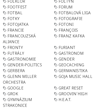
FOLKLÓR
FOLTYN
FOOTFEST
FORUM
FOTBAL
FOTBALOVÁ LIGA
FOTKY
FOTOGRAFIE
FOTOJATKA
FOTONI
FRANCIE
FRANÇOIS
FRANCOUZSKÁ
FRANZ KAFKA
ALIANCE
FRONTY
FURIANT
FUTRÁLY
GASTRONOM
GASTRONOMIE
GENDER
GENDER-POLITICS
GEOCACHING
GERBERA
GERMANISTIKA
GLENN MILLER
GOJA MUSIC HALL
ORCHESTRA
GOOGLE
GREAT RESET
GROK
GROOVIN´HIGH
GYMNÁZIUM
H.E.A.T.
STRAKONICE