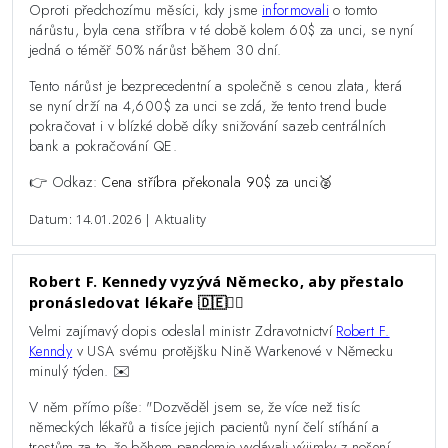
Oproti předchozímu měsíci, kdy jsme
informovali
o tomto
nárůstu, byla cena stříbra v té době kolem 60$ za unci, se nyní
jedná o téměř 50% nárůst během 30 dní.
Tento nárůst je bezprecedentní a společně s cenou zlata, která
se nyní drží na 4,600$ za unci se zdá, že tento trend bude
pokračovat i v blízké době díky snižování sazeb centrálních
bank a pokračování QE.
👉 Odkaz:
Cena stříbra překonala 90$ za unci🥈
Datum: 14.01.2026 | Aktuality
Robert F. Kennedy vyzývá Německo, aby přestalo
pronásledovat lékaře 🇩🇪👨‍⚕️
Velmi zajímavý dopis odeslal ministr Zdravotnictví
Robert F.
Kenndy
v USA svému protějšku
Nině Warkenové
v Německu
minulý týden. ✉️
V něm přímo píše: "Dozvěděl jsem se, že více než tisíc
německých lékařů a tisíce jejich pacientů nyní čelí stíhání a
trestům za to, že během pandemie vydávali výjimky z nošení