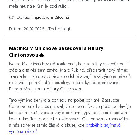
měla neustále růst je podivující.
👉 Odkaz:
Hijackování Bitcoinu
Datum: 20.02.2026 | Technologie
Macinka v Mnichově besedoval s Hillary
Clintonovou 🐲
Na nedávné Mnichovské konferenci, kde se řešily bezpečnostní
otázka a taktéž sem zavítal Marc Rubino, představit nový rámec
Transatlantické spolupráce se odehrála zajímavá výměna názorů
mezi zástupem České Republiky, republiky reprezentované
Petrem Macinkou a Hillary Clintonovou.
Tato výměna se týkala pohledu na počet pohlaví. Zástupce
České Republiky specifikoval, že se domnívá, že počet pohlaví je
konstantní muž - žena a zbylé pohlavní typy jsou pouze sociální
konstrukty. Tento pohled na věc vyvedl Clintonovou z rovnováhy
a následně se strhla žhavá diskuze, kde
proběhla zajímavá
výměna názorů
.