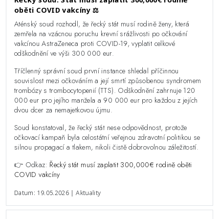
oběti COVID vakcíny ⚖️
Aténský soud rozhodl, že řecký stát musí rodině ženy, která
zemřela na vzácnou poruchu krevní srážlivosti po očkování
vakcínou AstraZeneca proti COVID-19, vyplatit celkové
odškodnění ve výši 300 000 eur.
Tříčlenný správní soud první instance shledal příčinnou
souvislost mezi očkováním a její smrtí způsobenou syndromem
trombózy s trombocytopenií (TTS). Odškodnění zahrnuje 120
000 eur pro jejího manžela a 90 000 eur pro každou z jejích
dvou dcer za nemajetkovou újmu.
Soud konstatoval, že řecký stát nese odpovědnost, protože
očkovací kampaň byla celostátní veřejnou zdravotní politikou se
silnou propagací a tlakem, nikoli čistě dobrovolnou záležitostí.
👉 Odkaz:
Řecký stát musí zaplatit 300,000€ rodině oběti
COVID vakcíny
Datum: 19.05.2026 | Aktuality