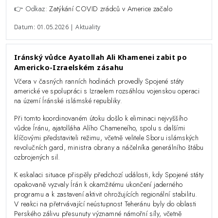
👉 Odkaz:
Zatýkání COVID zrádců v Americe začalo
Datum: 01.05.2026 | Aktuality
Iránský vůdce Ayatollah Ali Khamenei zabit po
Americko-Izraelském zásahu
Včera v časných ranních hodinách provedly Spojené státy
americké ve spolupráci s Izraelem rozsáhlou vojenskou operaci
na území Íránské islámské republiky.
Při tomto koordinovaném útoku došlo k eliminaci nejvyššího
vůdce Íránu, ajatolláha Alího Chameneího, spolu s dalšími
klíčovými představiteli režimu, včetně velitele Sboru islámských
revolučních gard, ministra obrany a náčelníka generálního štábu
ozbrojených sil.
K eskalaci situace přispěly předchozí události, kdy Spojené státy
opakovaně vyzvaly Írán k okamžitému ukončení jaderného
programu a k zastavení aktivit ohrožujících regionální stabilitu.
V reakci na přetrvávající neústupnost Teheránu byly do oblasti
Perského zálivu přesunuty významné námořní síly, včetně