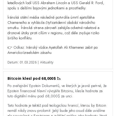
letadlových lodí USS Abraham Lincoln a USS Gerald R. Ford,
spolu s dalšími bojovými jednotkami a prostředky.
Íránská státní média následně potvrdila úmrtí ajatolláha
Chameneího a vyhlásila čtyřicetidenní období národního
smutku. Íránská strana zároveň zahájila odvetné raketové a
dronové útoky proti cílům v regionu, což dále zvyšuje riziko
širšího konfliktu.
👉 Odkaz:
Iránský vůdce Ayatollah Ali Khamenei zabit po
Americko-Izraelském zásahu
Datum: 01.03.2026 | Aktuality
Bitcoin klesl pod 68,000$ 📉
Po zveřejnění Epstein Dokumentů, ve kterých je jasně patrné, že
Epstein financoval hlavní vývojáře Bitcoinu, klesla hodnota za
tuto digitální měnu pod 68,000$ za unci.
Tato hodnota je taktéž pod teologickou hranicí, kterou by Bitcoin
neměl nikdy znovu prolomit. Jaký bude jeho osud dále uvidíme
ale souvislosti s Epsteinem a zvláštní pokles jeho hodnoty, která