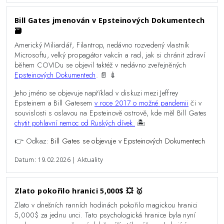
Bill Gates jmenován v Epsteinových Dokumentech
🗃️
Americký Miliardář, Filantrop, nedávno rozvedený vlastník
Microsoftu, velký propagátor vakcín a rad, jak si chránit zdraví
během COVIDu se objevil taktéž v nedávno zveřejněných
Epsteinových Dokumentech
. 📄 💉
Jeho jméno se objevuje například v diskuzi mezi Jeffrey
Epsteinem a Bill Gatesem
v roce 2017 o možné pandemii
či v
souvislosti s oslavou na Epsteinově ostrově, kde měl Bill Gates
chytit pohlavní nemoc od Ruských dívek.
🏝️
👉 Odkaz:
Bill Gates se objevuje v Epsteinových Dokumentech
Datum: 19.02.2026 | Aktuality
Zlato pokořilo hranici 5,000$ 💥 🥇
Zlato v dnešních ranních hodinách pokořilo magickou hranici
5,000$ za jednu unci. Tato psychologická hranice byla nyní