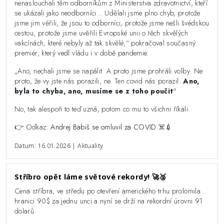
nenaslouchali těm odborníkům z Ministerstva zdravotnictví, kteří
se ukázali jako neodborníci… Udělali jsme plno chyb, protože
jsme jim věřili, že jsou to odborníci, protože jsme nešli švédskou
cestou, protože jsme uvěřili Evropské unii o těch skvělých
vakcínách, které nebyly až tak skvělé,“ pokračoval současný
premiér, který vedl vládu i v době pandemie.
„Ano, nechali jsme se napálit. A proto jsme prohráli volby. Ne
proto, že vy jste nás porazili, ne. Ten covid nás porazil.
Ano,
byla to chyba, ano, musíme se z toho poučit
"
No, tak alespoň to teď uzná, potom co mu to všichni říkali.
👉 Odkaz:
Andrej Babiš se omluvil za COVID ☠️💉
Datum: 16.01.2026 | Aktuality
Stříbro opět láme světové rekordy! 🚀🥈
Cena stříbra, ve středu po otevření amerického trhu prolomila
hranici 90$ za jednu unci a nyní se drží na rekordní úrovni 91
dolarů.