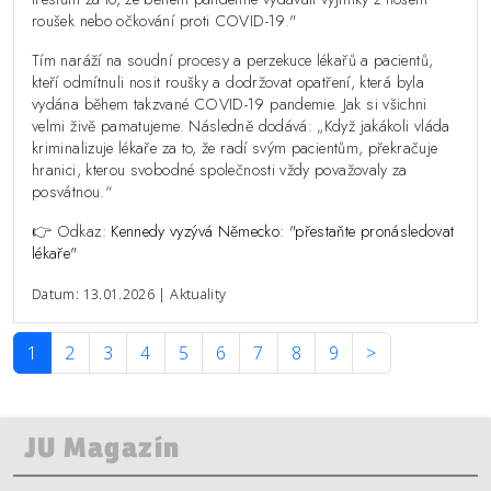
roušek nebo očkování proti COVID-19."
Tím naráží na soudní procesy a perzekuce lékařů a pacientů,
kteří odmítnuli nosit roušky a dodržovat opatření, která byla
vydána během takzvané COVID-19 pandemie. Jak si všichni
velmi živě pamatujeme. Následně dodává: „Když jakákoli vláda
kriminalizuje lékaře za to, že radí svým pacientům, překračuje
hranici, kterou svobodné společnosti vždy považovaly za
posvátnou.“
👉 Odkaz:
Kennedy vyzývá Německo: "přestaňte pronásledovat
lékaře"
Datum: 13.01.2026 | Aktuality
1
2
3
4
5
6
7
8
9
>