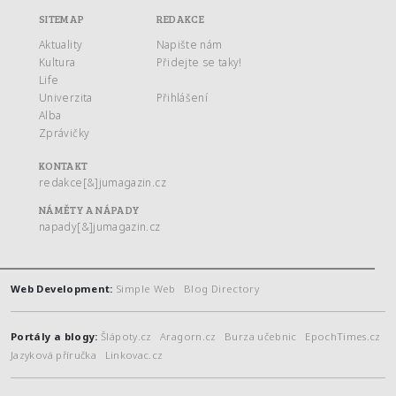
SITEMAP
REDAKCE
Aktuality
Napište nám
Kultura
Přidejte se taky!
Life
Univerzita
Přihlášení
Alba
Zprávičky
KONTAKT
redakce[&]jumagazin.cz
NÁMĚTY A NÁPADY
napady[&]jumagazin.cz
Web Development:
Simple Web
Blog Directory
Portály a blogy:
Šlápoty.cz
Aragorn.cz
Burza učebnic
EpochTimes.cz
Jazyková příručka
Linkovac.cz