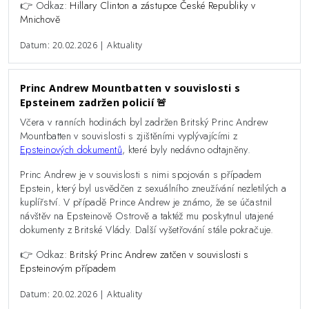
👉 Odkaz:
Hillary Clinton a zástupce České Republiky v
Mnichově
Datum: 20.02.2026 | Aktuality
Princ Andrew Mountbatten v souvislosti s
Epsteinem zadržen policií 🚨
Včera v ranních hodinách byl zadržen Britský Princ Andrew
Mountbatten v souvislosti s zjištěními vyplývajícími z
Epsteinových dokumentů
, které byly nedávno odtajněny.
Princ Andrew je v souvislosti s nimi spojován s případem
Epstein, který byl usvědčen z sexuálního zneužívání nezletilých a
kuplířství. V případě Prince Andrew je známo, že se účastnil
návštěv na Epsteinově Ostrově a taktéž mu poskytnul utajené
dokumenty z Britské Vlády. Další vyšetřování stále pokračuje.
👉 Odkaz:
Britský Princ Andrew zatčen v souvislosti s
Epsteinovým případem
Datum: 20.02.2026 | Aktuality