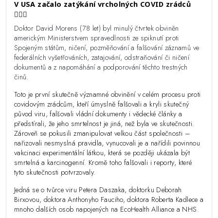
V USA začalo zatýkání vrcholných COVID zrádců
👮🏻‍♂️
Doktor David Morens (78 let) byl minulý čtvrtek obviněn
americkým Ministerstvem spravedlnosti ze spiknutí proti
Spojeným státům, ničení, pozměňování a falšování záznamů ve
federálních vyšetřováních, zatajování, odstraňování či ničení
dokumentů a z napomáhání a podporování těchto trestných
činů.
Toto je první skutečně významné obvinění v celém procesu proti
covidovým zrádcům, kteří úmyslně falšovali a kryli skutečný
původ viru, falšovali vládní dokumenty i vědecké články a
předstírali, že jeho smrtelnost je jiná, než byla ve skutečnosti.
Zároveň se pokusili zmanipulovat velkou část společnosti –
nařizovali nesmyslná pravidla, vynucovali je a nařídili povinnou
vakcinaci experimentální látkou, která se později ukázala být
smrtelná a karcinogenní. Kromě toho falšovali i reporty, které
tyto skutečnosti potvrzovaly.
Jedná se o tvůrce viru Petera Daszaka, doktorku Deborah
Birxovou, doktora Anthonyho Fauciho, doktora Roberta Kadlece a
mnoho dalších osob napojených na EcoHealth Alliance a NHS.