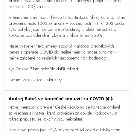
prolomena a v současné době míří stále výše, pohybující se na
hranici 5,100$ za unci.
V tandemu s ním se utrhlo ze řetězu taktéž stříbro, které konečně
překonalo metu 100$ za unci a v současnosti míří k 120$ bodu.
Tyto pohyby jsou nevídané a představují u zlata nárůst až o
150% za poslední dva roky a u stříbra téměř 250%.
Naše vysvětlení této změny spočívá v alokaci přebytkových
peněz z operace COVID do reálné měny a snaze o návrat k
měně založené na reálných fundamentálních hodnotách.
👉 Odkaz:
Zlato pokořilo další rekord
Datum: 26.01.2026 | Aktuality
Andrej Babiš se konečně omluvil za COVID ☠️💉
Nově jmenovaný premiér České Republiky se konečně omluvil
za všechna svinstva, která prováděli za covidu, lockdownu a
taktéž připustil, že vakcíny jsou nekvalitní.
Jeho slova přímo jsou: "„A kdyby nepřišel covid a kdybychom