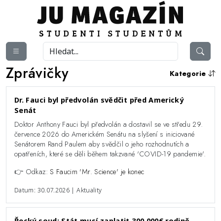
Zprávičky
Kategorie
Dr. Fauci byl předvolán svědčit před Americký
Senát
Doktor Anthony Fauci byl předvolán a dostavil se ve středu 29.
července 2026 do Americkém Senátu na slyšení s iniciované
Senátorem Rand Paulem aby svědčil o jeho rozhodnutích a
opatřeních, které se děli během takzvané 'COVID-19 pandemie'.
👉 Odkaz:
S Faucim 'Mr. Science' je konec
Datum: 30.07.2026 | Aktuality
Řecký soud: Stát musí zaplatit 300,000€ rodině