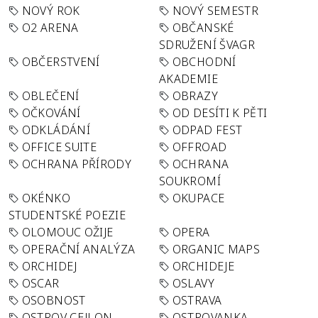
NOVÝ ROK
NOVÝ SEMESTR
O2 ARENA
OBČANSKÉ
SDRUŽENÍ ŠVAGR
OBČERSTVENÍ
OBCHODNÍ
AKADEMIE
OBLEČENÍ
OBRAZY
OČKOVÁNÍ
OD DESÍTI K PĚTI
ODKLÁDÁNÍ
ODPAD FEST
OFFICE SUITE
OFFROAD
OCHRANA PŘÍRODY
OCHRANA
SOUKROMÍ
OKÉNKO
OKUPACE
STUDENTSKÉ POEZIE
OLOMOUC OŽIJE
OPERA
OPERAČNÍ ANALÝZA
ORGANIC MAPS
ORCHIDEJ
ORCHIDEJE
OSCAR
OSLAVY
OSOBNOST
OSTRAVA
OSTROV CEJLON
OSTROVANKA