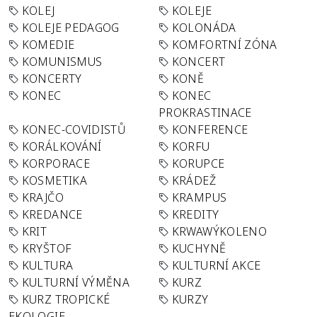
KOLEJ
KOLEJE
KOLEJE PEDAGOG
KOLONÁDA
KOMEDIE
KOMFORTNÍ ZÓNA
KOMUNISMUS
KONCERT
KONCERTY
KONĚ
KONEC
KONEC
PROKRASTINACE
KONEC-COVIDISTŮ
KONFERENCE
KORÁLKOVÁNÍ
KORFU
KORPORACE
KORUPCE
KOSMETIKA
KRÁDEŽ
KRAJČO
KRAMPUS
KREDANCE
KREDITY
KRIT
KRWAWÝKOLENO
KRYŠTOF
KUCHYNĚ
KULTURA
KULTURNÍ AKCE
KULTURNÍ VÝMĚNA
KURZ
KURZ TROPICKÉ
KURZY
EKOLOGIE