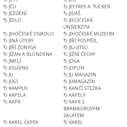
JČU
JEFFREY A. TUCKER
JEŽDĚNÍ
JIDÁŠ
JÍDLO
JIHOČESKÁ
UNIVERZITA
JIHOČESKÉ DIVADLO
JIHOČESKÉ MUZEUM
JINÁ ÚTERÝ
JÍŘÍ POSPÍŠIL
JIŘÍ ZONYGA
JIU-JITSU
JIŽAN A BLONDÝNA
JIŽNÍ ČECHY
JMELÍ
JOGA
JOGGING
JOPLIN
JU
JU MAGAZÍN
JUGI
JUMAGAZÍN
KAMPUS
KANČÍ STEZKA
KAPELA
KAPELY
KAPR
KAPR S
BRAMBOROVÝM
SALÁTEM
KAREL ČAPEK
KAREL