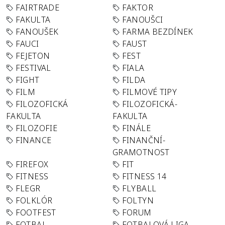
FAIRTRADE
FAKTOR
FAKULTA
FANOUŠCI
FANOUŠEK
FARMA BEZDÍNEK
FAUCI
FAUST
FEJETON
FEST
FESTIVAL
FIALA
FIGHT
FILDA
FILM
FILMOVÉ TIPY
FILOZOFICKÁ
FILOZOFICKÁ-
FAKULTA
FAKULTA
FILOZOFIE
FINÁLE
FINANCE
FINANČNÍ-
GRAMOTNOST
FIREFOX
FIT
FITNESS
FITNESS 14
FLEGR
FLYBALL
FOLKLÓR
FOLTYN
FOOTFEST
FORUM
FOTBAL
FOTBALOVÁ LIGA