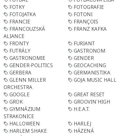
FOTKY
FOTOGRAFIE
FOTOJATKA
FOTONI
FRANCIE
FRANÇOIS
FRANCOUZSKÁ
FRANZ KAFKA
ALIANCE
FRONTY
FURIANT
FUTRÁLY
GASTRONOM
GASTRONOMIE
GENDER
GENDER-POLITICS
GEOCACHING
GERBERA
GERMANISTIKA
GLENN MILLER
GOJA MUSIC HALL
ORCHESTRA
GOOGLE
GREAT RESET
GROK
GROOVIN´HIGH
GYMNÁZIUM
H.E.A.T.
STRAKONICE
HALLOWEEN
HARLEJ
HARLEM SHAKE
HÁZENÁ