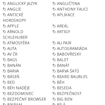
ANGLICKÝ JAZYK
ANGLIČTINA
ANGLIE
ANTHONY FAUCI
ANTICKÉ
APLIKACE
HOROSKOPY
APPLE
AREÁL
ARNOLD
ARTIGY
SCHLEHUBER
ATMOSFÉRA
AU PAIR
AUTA
AUTOGRAMIÁDA
AV ČR
BABOVŘESKY
BAGS
BALET
BANÁN
BANÁT
BARVA
BARVA ŠATŮ
BÁSEŇ
BEARD BAUBLES
BED
BĚH
BĚH NADĚJE
BESEDA
BEZDOMOVEC
BEZPEČNOST
BEZPEČNÝ BROWSER
BIG BEN
BIKRAM
BÍLÁ