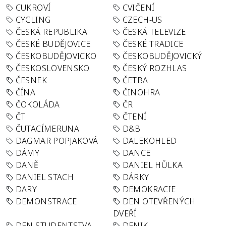
CUKROVÍ
CVIČENÍ
CYCLING
CZECH-US
ČESKÁ REPUBLIKA
ČESKÁ TELEVIZE
ČESKÉ BUDĚJOVICE
ČESKÉ TRADICE
ČESKOBUDĚJOVICKO
ČESKOBUDĚJOVICKÝ
ČESKOSLOVENSKO
ČESKÝ ROZHLAS
ČESNEK
ČETBA
ČÍNA
ČINOHRA
ČOKOLÁDA
ČR
ČT
ČTENÍ
ČUTACÍMERUNA
D&B
DAGMAR POPJAKOVÁ
DALEKOHLED
DÁMY
DANCE
DANĚ
DANIEL HŮLKA
DANIEL STACH
DÁRKY
DARY
DEMOKRACIE
DEMONSTRACE
DEN OTEVŘENÝCH
DVEŘÍ
DEN STUDENTSTVA
DENIK