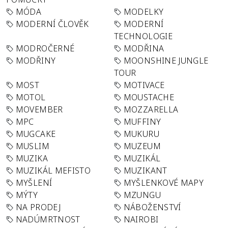
MÓDA
MODELKY
MODERNÍ ČLOVĚK
MODERNÍ
TECHNOLOGIE
MODROČERNÉ
MODŘINA
MODŘINY
MOONSHINE JUNGLE
TOUR
MOST
MOTIVACE
MOTOL
MOUSTACHE
MOVEMBER
MOZZARELLA
MPC
MUFFINY
MUGCAKE
MUKURU
MUSLIM
MUZEUM
MUZIKA
MUZIKÁL
MUZIKÁL MEFISTO
MUZIKANT
MYŠLENÍ
MYŠLENKOVÉ MAPY
MÝTY
MZUNGU
NA PRODEJ
NÁBOŽENSTVÍ
NADÚMRTNOST
NAIROBI