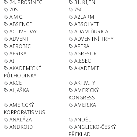
24. PROSINEC
31. ŘÍJEN
70S
750
A.M.C.
A2LARM
ABSENCE
ABSOLVET
ACTIVE DAY
ADAM ĎURICA
ADVENT
ADVENTNÍ TRHY
AEROBIC
AFERA
AFRIKA
AGRESOR
AI
AIESEC
AKADEMICKÉ
AKADEMIE
PŮLHODINKY
AKCE
AKTIVITY
ALJAŠKA
AMERICKÝ
KONGRESS
AMERICKÝ
AMERIKA
KORPORATISMUS
ANALÝZA
ANDĚL
ANDROID
ANGLICKO-ČESKÝ
PŘEKLAD