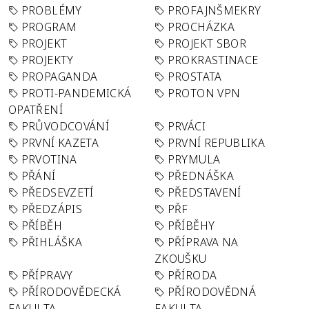
PROBLÉMY
PROFAJNŠMEKRY
PROGRAM
PROCHÁZKA
PROJEKT
PROJEKT SBOR
PROJEKTY
PROKRASTINACE
PROPAGANDA
PROSTATA
PROTI-PANDEMICKÁ
PROTON VPN
OPATŘENÍ
PRŮVODCOVÁNÍ
PRVÁCI
PRVNÍ KAZETA
PRVNÍ REPUBLIKA
PRVOTINA
PRYMULA
PŘÁNÍ
PŘEDNÁŠKA
PŘEDSEVZETÍ
PŘEDSTAVENÍ
PŘEDZÁPIS
PŘF
PŘÍBĚH
PŘÍBĚHY
PŘIHLÁŠKA
PŘÍPRAVA NA
ZKOUŠKU
PŘÍPRAVY
PŘÍRODA
PŘÍRODOVĚDECKÁ
PŘÍRODOVĚDNÁ
FAKULTA
FAKULTA