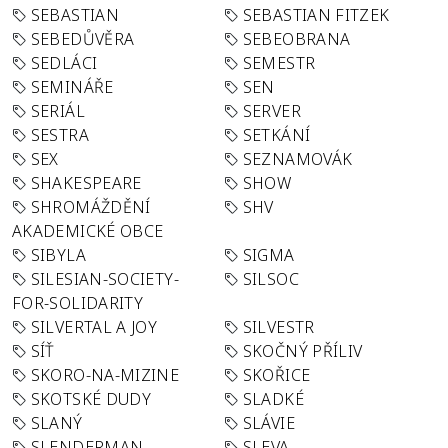
SEBASTIAN
SEBASTIAN FITZEK
SEBEDŮVĚRA
SEBEOBRANA
SEDLÁCI
SEMESTR
SEMINÁŘE
SEN
SERIÁL
SERVER
SESTRA
SETKÁNÍ
SEX
SEZNAMOVÁK
SHAKESPEARE
SHOW
SHROMÁŽDĚNÍ
SHV
AKADEMICKÉ OBCE
SIBYLA
SIGMA
SILESIAN-SOCIETY-
SILSOC
FOR-SOLIDARITY
SILVERTAL A JOY
SILVESTR
SÍŤ
SKOČNÝ PŘÍLIV
SKORO-NA-MIZINE
SKOŘICE
SKOTSKÉ DUDY
SLADKÉ
SLANÝ
SLÁVIE
SLENDERMAN
SLEVA