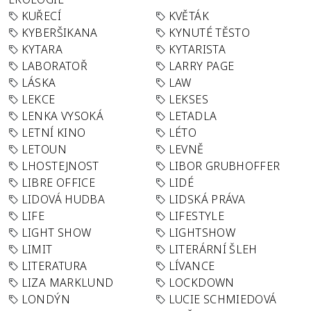
KUŘECÍ
KVĚTÁK
KYBERŠIKANA
KYNUTÉ TĚSTO
KYTARA
KYTARISTA
LABORATOŘ
LARRY PAGE
LÁSKA
LAW
LEKCE
LEKSES
LENKA VYSOKÁ
LETADLA
LETNÍ KINO
LÉTO
LETOUN
LEVNĚ
LHOSTEJNOST
LIBOR GRUBHOFFER
LIBRE OFFICE
LIDÉ
LIDOVÁ HUDBA
LIDSKÁ PRÁVA
LIFE
LIFESTYLE
LIGHT SHOW
LIGHTSHOW
LIMIT
LITERÁRNÍ ŠLEH
LITERATURA
LÍVANCE
LIZA MARKLUND
LOCKDOWN
LONDÝN
LUCIE SCHMIEDOVÁ