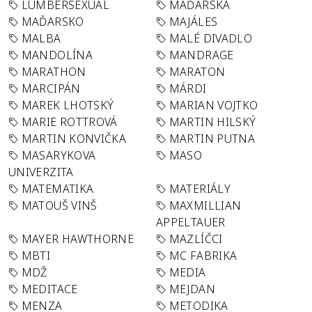
LUMBERSEXUAL
MAĎARSKA
MAĎARSKO
MAJÁLES
MALBA
MALÉ DIVADLO
MANDOLÍNA
MANDRAGE
MARATHON
MARATON
MARCIPÁN
MÁRDI
MAREK LHOTSKÝ
MARIAN VOJTKO
MARIE ROTTROVÁ
MARTIN HILSKÝ
MARTIN KONVIČKA
MARTIN PUTNA
MASARYKOVA
MASO
UNIVERZITA
MATEMATIKA
MATERIÁLY
MATOUŠ VINŠ
MAXMILLIAN
APPELTAUER
MAYER HAWTHORNE
MAZLÍČCI
MBTI
MC FABRIKA
MDŽ
MEDIA
MEDITACE
MEJDAN
MENZA
METODIKA