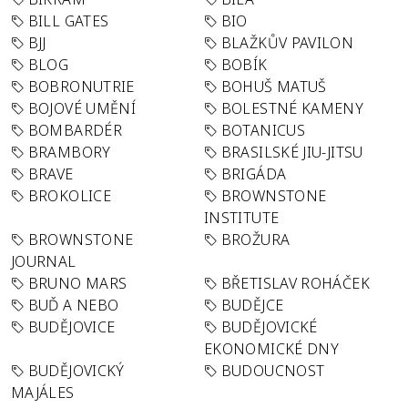
BILL GATES
BIO
BJJ
BLAŽKŮV PAVILON
BLOG
BOBÍK
BOBRONUTRIE
BOHUŠ MATUŠ
BOJOVÉ UMĚNÍ
BOLESTNÉ KAMENY
BOMBARDÉR
BOTANICUS
BRAMBORY
BRASILSKÉ JIU-JITSU
BRAVE
BRIGÁDA
BROKOLICE
BROWNSTONE
INSTITUTE
BROWNSTONE
BROŽURA
JOURNAL
BRUNO MARS
BŘETISLAV ROHÁČEK
BUĎ A NEBO
BUDĚJCE
BUDĚJOVICE
BUDĚJOVICKÉ
EKONOMICKÉ DNY
BUDĚJOVICKÝ
BUDOUCNOST
MAJÁLES