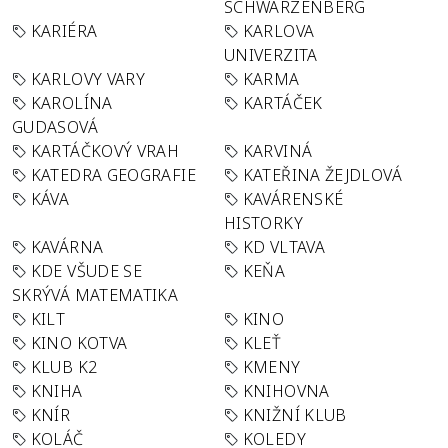
SCHWARZENBERG
KARIÉRA
KARLOVA
UNIVERZITA
KARLOVY VARY
KARMA
KAROLÍNA
KARTÁČEK
GUDASOVÁ
KARTÁČKOVÝ VRAH
KARVINÁ
KATEDRA GEOGRAFIE
KATEŘINA ŽEJDLOVÁ
KÁVA
KAVÁRENSKÉ
HISTORKY
KAVÁRNA
KD VLTAVA
KDE VŠUDE SE
KEŇA
SKRÝVÁ MATEMATIKA
KILT
KINO
KINO KOTVA
KLEŤ
KLUB K2
KMENY
KNIHA
KNIHOVNA
KNÍR
KNIŽNÍ KLUB
KOLÁČ
KOLEDY