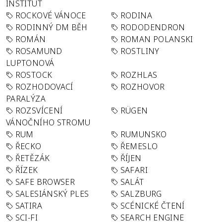
INSTITUT
ROCKOVÉ VÁNOCE
RODINA
RODINNÝ DM BĚH
RODODENDRON
ROMÁN
ROMAN POLANSKI
ROSAMUND
ROSTLINY
LUPTONOVÁ
ROSTOCK
ROZHLAS
ROZHODOVACÍ
ROZHOVOR
PARALÝZA
ROZSVÍCENÍ
RÜGEN
VÁNOČNÍHO STROMU
RUM
RUMUNSKO
ŘECKO
ŘEMESLO
ŘETĚZÁK
ŘÍJEN
ŘÍZEK
SAFARI
SAFE BROWSER
SALÁT
SALESIÁNSKÝ PLES
SALZBURG
SATIRA
SCÉNICKÉ ČTENÍ
SCI-FI
SEARCH ENGINE