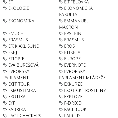
EF
EIFFELOVKA
EKOLOGIE
EKONOMICKÁ
FAKULTA
EKONOMIKA
EMMANUEL
MACRON
EMOCE
EPSTEIN
ERASMUS
ERASMUS+
ERIK AXL SUND
EROS
ESEJ
ETIKETA
ETIOPIE
EUROPE
EVA BUREŠOVÁ
EVERNOTE
EVROPSKÝ
EVROPSKÝ
PARLAMENT
PARLAMENT MLÁDEŽE
EXIT TOUR
EXKURZE
EXMUSLIMKA
EXOTICKÉ ROSTLINY
EXOTIKA
EXPLOZE
EYP
F-DROID
FABRIKA
FACEBOOK
FACT-CHECKERS
FAIR LIST