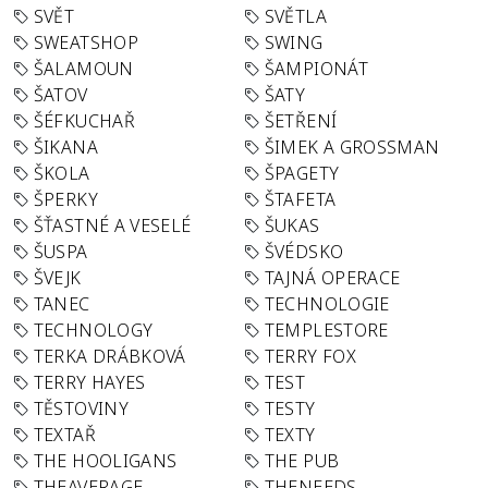
SVĚT
SVĚTLA
SWEATSHOP
SWING
ŠALAMOUN
ŠAMPIONÁT
ŠATOV
ŠATY
ŠÉFKUCHAŘ
ŠETŘENÍ
ŠIKANA
ŠIMEK A GROSSMAN
ŠKOLA
ŠPAGETY
ŠPERKY
ŠTAFETA
ŠŤASTNÉ A VESELÉ
ŠUKAS
ŠUSPA
ŠVÉDSKO
ŠVEJK
TAJNÁ OPERACE
TANEC
TECHNOLOGIE
TECHNOLOGY
TEMPLESTORE
TERKA DRÁBKOVÁ
TERRY FOX
TERRY HAYES
TEST
TĚSTOVINY
TESTY
TEXTAŘ
TEXTY
THE HOOLIGANS
THE PUB
THEAVERAGE
THENEEDS