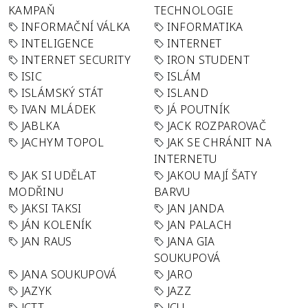
KAMPAŇ
TECHNOLOGIE
INFORMAČNÍ VÁLKA
INFORMATIKA
INTELIGENCE
INTERNET
INTERNET SECURITY
IRON STUDENT
ISIC
ISLÁM
ISLÁMSKÝ STÁT
ISLAND
IVAN MLÁDEK
JÁ POUTNÍK
JABLKA
JACK ROZPAROVAČ
JACHYM TOPOL
JAK SE CHRÁNIT NA
INTERNETU
JAK SI UDĚLAT
JAKOU MAJÍ ŠATY
MODŘINU
BARVU
JAKSI TAKSI
JAN JANDA
JÁN KOLENÍK
JAN PALACH
JAN RAUS
JANA GIA
SOUKUPOVÁ
JANA SOUKUPOVÁ
JARO
JAZYK
JAZZ
JCTT
JCU