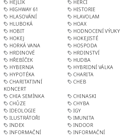
HEJLÍK
HERCI
HIGHWAY 61
HISTORIE
HLASOVÁNÍ
HLAVOLAM
HLUBOKÁ
HOAX
HOBIT
HODNOCENÍ VÝUKY
HOKEJ
HOKEJISTÉ
HORKÁ VANA
HOSPODA
HRDINOVÉ
HRDINSTVÍ
HŘEBÍČEK
HUDBA
HYBERNIA
HYBRIDNÍ VÁLKA
HYPOTÉKA
CHARITA
CHARITATIVNÍ
CHEB
KONCERT
CHIA SEMÍNKA
CHINASKI
CHŮZE
CHYBA
IDEOLOGIE
IGY
ILUSTRÁTOŘI
IMUNITA
INDEX
INDOOR
INFORMAČNÍ
INFORMAČNÍ