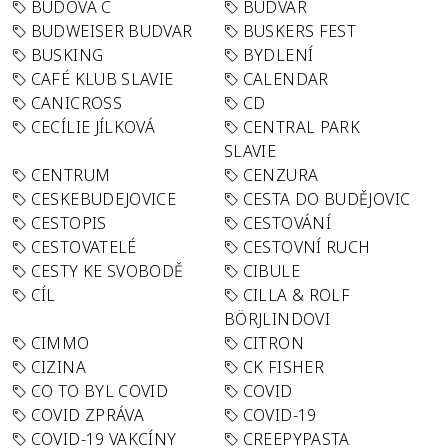
BUDOVA C
BUDVAR
BUDWEISER BUDVAR
BUSKERS FEST
BUSKING
BYDLENÍ
CAFÉ KLUB SLAVIE
CALENDAR
CANICROSS
CD
CECÍLIE JÍLKOVÁ
CENTRAL PARK
SLAVIE
CENTRUM
CENZURA
CESKEBUDEJOVICE
CESTA DO BUDĚJOVIC
CESTOPIS
CESTOVÁNÍ
CESTOVATELÉ
CESTOVNÍ RUCH
CESTY KE SVOBODĚ
CIBULE
CÍL
CILLA & ROLF
BÖRJLINDOVI
CIMMO
CITRON
CIZINA
CK FISHER
CO TO BYL COVID
COVID
COVID ZPRÁVA
COVID-19
COVID-19 VAKCÍNY
CREEPYPASTA