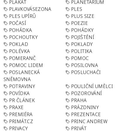
PLAKÁT
PLANETÁRIUM
PLAVKOVÁSEZONA
PLES
PLES UPÍRŮ
PLUS SIZE
POČASÍ
POEZIE
POHÁDKA
POHÁDKY
POCHOUTKY
POJIŠTĚNÍ
POKLAD
POKLADY
POLÉVKA
POLITIKA
POMERANČ
POMOC
POMOC LIDEM
POSILOVNA
POSLANECKÁ
POSLUCHAČI
SNĚMOVNA
POTRAVINY
POULIČNÍ UMĚLCI
POVÍDKA
POZOROVÁNÍ
PR ČLÁNEK
PRAHA
PRAXE
PRÁZDNINY
PREMIÉRA
PREZENTACE
PRIMÁT.CZ
PRINC ANDREW
PRIVACY
PRIVÁT