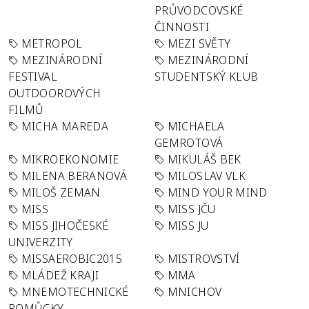
PRŮVODCOVSKÉ
ČINNOSTI
METROPOL
MEZI SVĚTY
MEZINÁRODNÍ
MEZINÁRODNÍ
FESTIVAL
STUDENTSKÝ KLUB
OUTDOOROVÝCH
FILMŮ
MICHA MAREDA
MICHAELA
GEMROTOVÁ
MIKROEKONOMIE
MIKULÁŠ BEK
MILENA BERANOVÁ
MILOSLAV VLK
MILOŠ ZEMAN
MIND YOUR MIND
MISS
MISS JČU
MISS JIHOČESKÉ
MISS JU
UNIVERZITY
MISSAEROBIC2015
MISTROVSTVÍ
MLÁDEŽ KRAJI
MMA
MNEMOTECHNICKÉ
MNICHOV
POMŮCKY