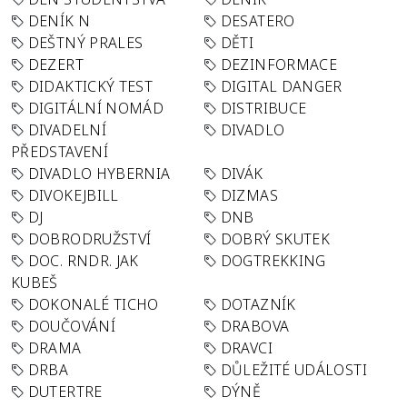
DENÍK N
DESATERO
DEŠTNÝ PRALES
DĚTI
DEZERT
DEZINFORMACE
DIDAKTICKÝ TEST
DIGITAL DANGER
DIGITÁLNÍ NOMÁD
DISTRIBUCE
DIVADELNÍ
DIVADLO
PŘEDSTAVENÍ
DIVADLO HYBERNIA
DIVÁK
DIVOKEJBILL
DIZMAS
DJ
DNB
DOBRODRUŽSTVÍ
DOBRÝ SKUTEK
DOC. RNDR. JAK
DOGTREKKING
KUBEŠ
DOKONALÉ TICHO
DOTAZNÍK
DOUČOVÁNÍ
DRABOVA
DRAMA
DRAVCI
DRBA
DŮLEŽITÉ UDÁLOSTI
DUTERTRE
DÝNĚ