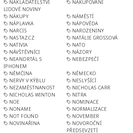
NAKLADATELSTVÍ
NAKUPOVÁNÍ
LIDOVÉ NOVINY
NÁKUPY
NÁMĚSTÍ
NÁPLAVKA
NÁPOVĚDA
NARCIS
NAROZENINY
NASTAZ.CZ
NATÁLIE GROSSOVÁ
NATIVIA
NATO
NÁVŠTĚVNÍCI
NÁZORY
NEANDRTÁL S
NEBEZPEČÍ
IPHONEM
NĚMČINA
NĚMECKO
NERVY V KÝBLU
NESLYŠÍCÍ
NEZAMĚSTNANOST
NICHOLAS CARR
NICHOLAS WINTON
NITRA
NOE
NOMINACE
NONAME
NORMALIZACE
NOT FOUND
NOVEMBER
NOVINAŘINA
NOVOROČNÍ
PŘEDSEVZETÍ