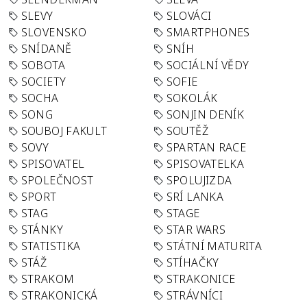
SLEVY
SLOVÁCI
SLOVENSKO
SMARTPHONES
SNÍDANĚ
SNÍH
SOBOTA
SOCIÁLNÍ VĚDY
SOCIETY
SOFIE
SOCHA
SOKOLÁK
SONG
SONJIN DENÍK
SOUBOJ FAKULT
SOUTĚŽ
SOVY
SPARTAN RACE
SPISOVATEL
SPISOVATELKA
SPOLEČNOST
SPOLUJIZDA
SPORT
SRÍ LANKA
STAG
STAGE
STÁNKY
STAR WARS
STATISTIKA
STÁTNÍ MATURITA
STÁŽ
STÍHAČKY
STRAKOM
STRAKONICE
STRAKONICKÁ
STRÁVNÍCI