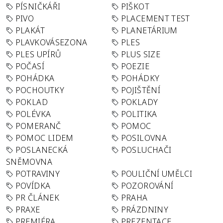
PÍSNIČKÁŘI
PIŠKOT
PIVO
PLACEMENT TEST
PLAKÁT
PLANETÁRIUM
PLAVKOVÁSEZONA
PLES
PLES UPÍRŮ
PLUS SIZE
POČASÍ
POEZIE
POHÁDKA
POHÁDKY
POCHOUTKY
POJIŠTĚNÍ
POKLAD
POKLADY
POLÉVKA
POLITIKA
POMERANČ
POMOC
POMOC LIDEM
POSILOVNA
POSLANECKÁ
POSLUCHAČI
SNĚMOVNA
POTRAVINY
POULIČNÍ UMĚLCI
POVÍDKA
POZOROVÁNÍ
PR ČLÁNEK
PRAHA
PRAXE
PRÁZDNINY
PREMIÉRA
PREZENTACE