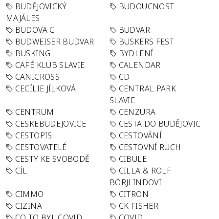
BUDĚJOVICKÝ
BUDOUCNOST
MAJÁLES
BUDOVA C
BUDVAR
BUDWEISER BUDVAR
BUSKERS FEST
BUSKING
BYDLENÍ
CAFÉ KLUB SLAVIE
CALENDAR
CANICROSS
CD
CECÍLIE JÍLKOVÁ
CENTRAL PARK
SLAVIE
CENTRUM
CENZURA
CESKEBUDEJOVICE
CESTA DO BUDĚJOVIC
CESTOPIS
CESTOVÁNÍ
CESTOVATELÉ
CESTOVNÍ RUCH
CESTY KE SVOBODĚ
CIBULE
CÍL
CILLA & ROLF
BÖRJLINDOVI
CIMMO
CITRON
CIZINA
CK FISHER
CO TO BYL COVID
COVID