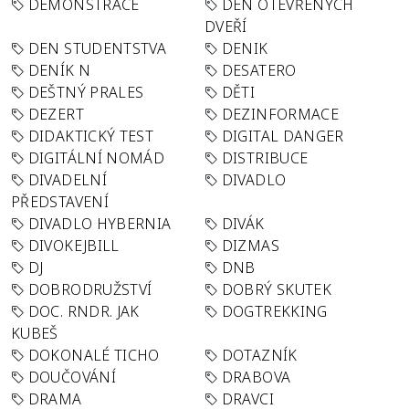
DEMONSTRACE
DEN OTEVŘENÝCH
DVEŘÍ
DEN STUDENTSTVA
DENIK
DENÍK N
DESATERO
DEŠTNÝ PRALES
DĚTI
DEZERT
DEZINFORMACE
DIDAKTICKÝ TEST
DIGITAL DANGER
DIGITÁLNÍ NOMÁD
DISTRIBUCE
DIVADELNÍ
DIVADLO
PŘEDSTAVENÍ
DIVADLO HYBERNIA
DIVÁK
DIVOKEJBILL
DIZMAS
DJ
DNB
DOBRODRUŽSTVÍ
DOBRÝ SKUTEK
DOC. RNDR. JAK
DOGTREKKING
KUBEŠ
DOKONALÉ TICHO
DOTAZNÍK
DOUČOVÁNÍ
DRABOVA
DRAMA
DRAVCI