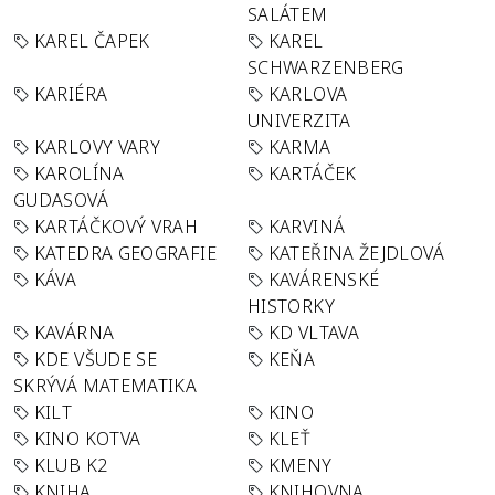
SALÁTEM
KAREL ČAPEK
KAREL
SCHWARZENBERG
KARIÉRA
KARLOVA
UNIVERZITA
KARLOVY VARY
KARMA
KAROLÍNA
KARTÁČEK
GUDASOVÁ
KARTÁČKOVÝ VRAH
KARVINÁ
KATEDRA GEOGRAFIE
KATEŘINA ŽEJDLOVÁ
KÁVA
KAVÁRENSKÉ
HISTORKY
KAVÁRNA
KD VLTAVA
KDE VŠUDE SE
KEŇA
SKRÝVÁ MATEMATIKA
KILT
KINO
KINO KOTVA
KLEŤ
KLUB K2
KMENY
KNIHA
KNIHOVNA