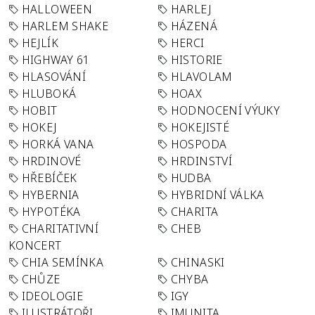
HALLOWEEN
HARLEJ
HARLEM SHAKE
HÁZENÁ
HEJLÍK
HERCI
HIGHWAY 61
HISTORIE
HLASOVÁNÍ
HLAVOLAM
HLUBOKÁ
HOAX
HOBIT
HODNOCENÍ VÝUKY
HOKEJ
HOKEJISTÉ
HORKÁ VANA
HOSPODA
HRDINOVÉ
HRDINSTVÍ
HŘEBÍČEK
HUDBA
HYBERNIA
HYBRIDNÍ VÁLKA
HYPOTÉKA
CHARITA
CHARITATIVNÍ
CHEB
KONCERT
CHIA SEMÍNKA
CHINASKI
CHŮZE
CHYBA
IDEOLOGIE
IGY
ILUSTRÁTOŘI
IMUNITA