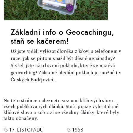
Základní info o Geocachingu,
staň se kačerem!
Už jste viděli vylézat člověka z křoví s telefonem v
ruce, jak se přitom snažil být děsně nenápadný?
Slyšeli jste už o lovení pokladů, které se nazývá
geocaching? Záhadné hledání pokladů je možné i v
Českých Budějovicí...
Na této stránce naleznete seznam klíčových slov u
všech publikovaných článků. Stačí pouze vybrat dané
klíčové slovo a zobrazí se všechny články, které byly
takto označeny.
17. LISTOPADU
1968