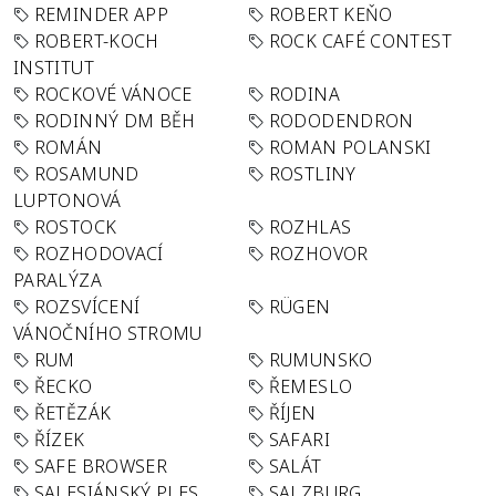
REMINDER APP
ROBERT KEŇO
ROBERT-KOCH
ROCK CAFÉ CONTEST
INSTITUT
ROCKOVÉ VÁNOCE
RODINA
RODINNÝ DM BĚH
RODODENDRON
ROMÁN
ROMAN POLANSKI
ROSAMUND
ROSTLINY
LUPTONOVÁ
ROSTOCK
ROZHLAS
ROZHODOVACÍ
ROZHOVOR
PARALÝZA
ROZSVÍCENÍ
RÜGEN
VÁNOČNÍHO STROMU
RUM
RUMUNSKO
ŘECKO
ŘEMESLO
ŘETĚZÁK
ŘÍJEN
ŘÍZEK
SAFARI
SAFE BROWSER
SALÁT
SALESIÁNSKÝ PLES
SALZBURG