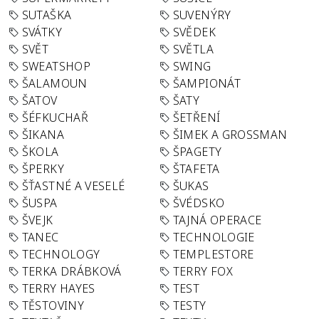
SUTAŠKA
SUVENÝRY
SVÁTKY
SVĚDEK
SVĚT
SVĚTLA
SWEATSHOP
SWING
ŠALAMOUN
ŠAMPIONÁT
ŠATOV
ŠATY
ŠÉFKUCHAŘ
ŠETŘENÍ
ŠIKANA
ŠIMEK A GROSSMAN
ŠKOLA
ŠPAGETY
ŠPERKY
ŠTAFETA
ŠŤASTNÉ A VESELÉ
ŠUKAS
ŠUSPA
ŠVÉDSKO
ŠVEJK
TAJNÁ OPERACE
TANEC
TECHNOLOGIE
TECHNOLOGY
TEMPLESTORE
TERKA DRÁBKOVÁ
TERRY FOX
TERRY HAYES
TEST
TĚSTOVINY
TESTY