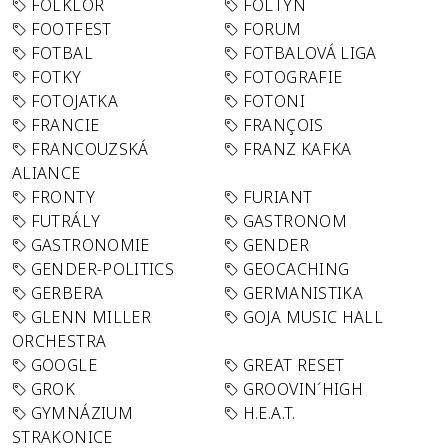
FOLKLÓR
FOLTYN
FOOTFEST
FORUM
FOTBAL
FOTBALOVÁ LIGA
FOTKY
FOTOGRAFIE
FOTOJATKA
FOTONI
FRANCIE
FRANÇOIS
FRANCOUZSKÁ
FRANZ KAFKA
ALIANCE
FRONTY
FURIANT
FUTRÁLY
GASTRONOM
GASTRONOMIE
GENDER
GENDER-POLITICS
GEOCACHING
GERBERA
GERMANISTIKA
GLENN MILLER
GOJA MUSIC HALL
ORCHESTRA
GOOGLE
GREAT RESET
GROK
GROOVIN´HIGH
GYMNÁZIUM
H.E.A.T.
STRAKONICE