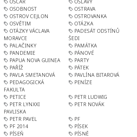
OSCAR
OSLAVY
OSOBNOST
OSTRAVA
OSTROV CEJLON
OSTROVANKA
OSVĚTIM
OTÁZKA
OTÁZKY VÁCLAVA
PADESÁT ODSTÍNŮ
MORAVCE
ŠEDI
PALAČINKY
PAMÁTKA
PANDEMIE
PÁNOVÉ
PAPUA NOVA GUINEA
PARTY
PAŘÍŽ
PÁTEK
PAVLA SMETANOVÁ
PAVLÍNA BITAROVÁ
PEDAGOGICKÁ
PENÍZE
FAKULTA
PETICE
PETR LUDWIG
PETR LYNXXI
PETR NOVÁK
PAVLISKA
PETR PAVEL
PF
PF 2014
PÍSEK
PÍSEŇ
PÍSNĚ