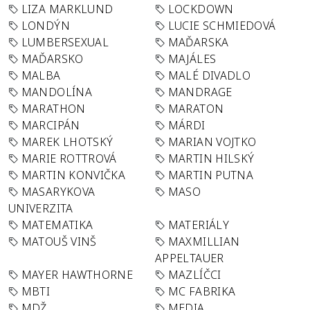
LIZA MARKLUND
LOCKDOWN
LONDÝN
LUCIE SCHMIEDOVÁ
LUMBERSEXUAL
MAĎARSKA
MAĎARSKO
MAJÁLES
MALBA
MALÉ DIVADLO
MANDOLÍNA
MANDRAGE
MARATHON
MARATON
MARCIPÁN
MÁRDI
MAREK LHOTSKÝ
MARIAN VOJTKO
MARIE ROTTROVÁ
MARTIN HILSKÝ
MARTIN KONVIČKA
MARTIN PUTNA
MASARYKOVA
MASO
UNIVERZITA
MATEMATIKA
MATERIÁLY
MATOUŠ VINŠ
MAXMILLIAN
APPELTAUER
MAYER HAWTHORNE
MAZLÍČCI
MBTI
MC FABRIKA
MDŽ
MEDIA