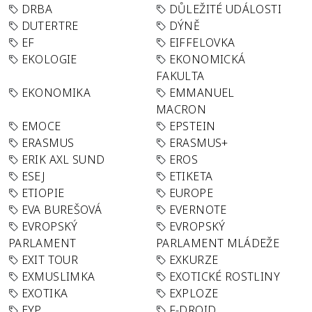
DRBA
DŮLEŽITÉ UDÁLOSTI
DUTERTRE
DÝNĚ
EF
EIFFELOVKA
EKOLOGIE
EKONOMICKÁ
FAKULTA
EKONOMIKA
EMMANUEL
MACRON
EMOCE
EPSTEIN
ERASMUS
ERASMUS+
ERIK AXL SUND
EROS
ESEJ
ETIKETA
ETIOPIE
EUROPE
EVA BUREŠOVÁ
EVERNOTE
EVROPSKÝ
EVROPSKÝ
PARLAMENT
PARLAMENT MLÁDEŽE
EXIT TOUR
EXKURZE
EXMUSLIMKA
EXOTICKÉ ROSTLINY
EXOTIKA
EXPLOZE
EYP
F-DROID