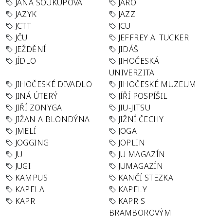
JANA SOUKUPOVÁ
JARO
JAZYK
JAZZ
JCTT
JCU
JČU
JEFFREY A. TUCKER
JEŽDĚNÍ
JIDÁŠ
JÍDLO
JIHOČESKÁ
UNIVERZITA
JIHOČESKÉ DIVADLO
JIHOČESKÉ MUZEUM
JINÁ ÚTERÝ
JÍŘÍ POSPÍŠIL
JIŘÍ ZONYGA
JIU-JITSU
JIŽAN A BLONDÝNA
JIŽNÍ ČECHY
JMELÍ
JOGA
JOGGING
JOPLIN
JU
JU MAGAZÍN
JUGI
JUMAGAZÍN
KAMPUS
KANČÍ STEZKA
KAPELA
KAPELY
KAPR
KAPR S
BRAMBOROVÝM