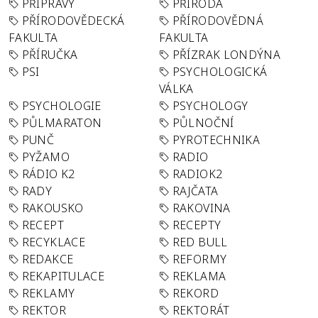
PŘÍPRAVY
PŘÍRODA
PŘÍRODOVĚDECKÁ
PŘÍRODOVĚDNÁ
FAKULTA
FAKULTA
PŘÍRUČKA
PŘÍZRAK LONDÝNA
PSI
PSYCHOLOGICKÁ
VÁLKA
PSYCHOLOGIE
PSYCHOLOGY
PŮLMARATON
PŮLNOČNÍ
PUNČ
PYROTECHNIKA
PYŽAMO
RADIO
RÁDIO K2
RADIOK2
RADY
RAJČATA
RAKOUSKO
RAKOVINA
RECEPT
RECEPTY
RECYKLACE
RED BULL
REDAKCE
REFORMY
REKAPITULACE
REKLAMA
REKLAMY
REKORD
REKTOR
REKTORÁT