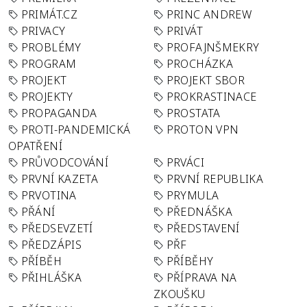
PRIMÁT.CZ
PRINC ANDREW
PRIVACY
PRIVÁT
PROBLÉMY
PROFAJNŠMEKRY
PROGRAM
PROCHÁZKA
PROJEKT
PROJEKT SBOR
PROJEKTY
PROKRASTINACE
PROPAGANDA
PROSTATA
PROTI-PANDEMICKÁ
PROTON VPN
OPATŘENÍ
PRŮVODCOVÁNÍ
PRVÁCI
PRVNÍ KAZETA
PRVNÍ REPUBLIKA
PRVOTINA
PRYMULA
PŘÁNÍ
PŘEDNÁŠKA
PŘEDSEVZETÍ
PŘEDSTAVENÍ
PŘEDZÁPIS
PŘF
PŘÍBĚH
PŘÍBĚHY
PŘIHLÁŠKA
PŘÍPRAVA NA
ZKOUŠKU