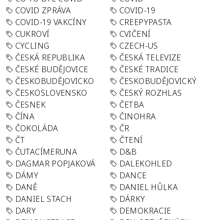
COVID ZPRÁVA
COVID-19
COVID-19 VAKCÍNY
CREEPYPASTA
CUKROVÍ
CVIČENÍ
CYCLING
CZECH-US
ČESKÁ REPUBLIKA
ČESKÁ TELEVIZE
ČESKÉ BUDĚJOVICE
ČESKÉ TRADICE
ČESKOBUDĚJOVICKO
ČESKOBUDĚJOVICKÝ
ČESKOSLOVENSKO
ČESKÝ ROZHLAS
ČESNEK
ČETBA
ČÍNA
ČINOHRA
ČOKOLÁDA
ČR
ČT
ČTENÍ
ČUTACÍMERUNA
D&B
DAGMAR POPJAKOVÁ
DALEKOHLED
DÁMY
DANCE
DANĚ
DANIEL HŮLKA
DANIEL STACH
DÁRKY
DARY
DEMOKRACIE