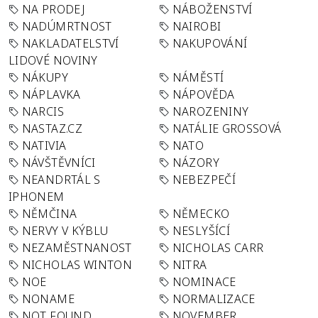
NA PRODEJ
NÁBOŽENSTVÍ
NADÚMRTNOST
NAIROBI
NAKLADATELSTVÍ
NAKUPOVÁNÍ
LIDOVÉ NOVINY
NÁKUPY
NÁMĚSTÍ
NÁPLAVKA
NÁPOVĚDA
NARCIS
NAROZENINY
NASTAZ.CZ
NATÁLIE GROSSOVÁ
NATIVIA
NATO
NÁVŠTĚVNÍCI
NÁZORY
NEANDRTÁL S
NEBEZPEČÍ
IPHONEM
NĚMČINA
NĚMECKO
NERVY V KÝBLU
NESLYŠÍCÍ
NEZAMĚSTNANOST
NICHOLAS CARR
NICHOLAS WINTON
NITRA
NOE
NOMINACE
NONAME
NORMALIZACE
NOT FOUND
NOVEMBER