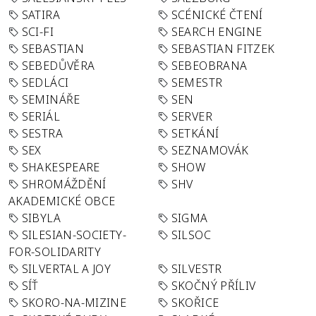
SATIRA
SCÉNICKÉ ČTENÍ
SCI-FI
SEARCH ENGINE
SEBASTIAN
SEBASTIAN FITZEK
SEBEDŮVĚRA
SEBEOBRANA
SEDLÁCI
SEMESTR
SEMINÁŘE
SEN
SERIÁL
SERVER
SESTRA
SETKÁNÍ
SEX
SEZNAMOVÁK
SHAKESPEARE
SHOW
SHROMÁŽDĚNÍ
SHV
AKADEMICKÉ OBCE
SIBYLA
SIGMA
SILESIAN-SOCIETY-
SILSOC
FOR-SOLIDARITY
SILVERTAL A JOY
SILVESTR
SÍŤ
SKOČNÝ PŘÍLIV
SKORO-NA-MIZINE
SKOŘICE