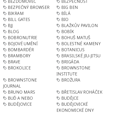
BEZDOMOVEC
BEZPEČNOST
BEZPEČNÝ BROWSER
BIG BEN
BIKRAM
BÍLÁ
BILL GATES
BIO
BJJ
BLAŽKŮV PAVILON
BLOG
BOBÍK
BOBRONUTRIE
BOHUŠ MATUŠ
BOJOVÉ UMĚNÍ
BOLESTNÉ KAMENY
BOMBARDÉR
BOTANICUS
BRAMBORY
BRASILSKÉ JIU-JITSU
BRAVE
BRIGÁDA
BROKOLICE
BROWNSTONE
INSTITUTE
BROWNSTONE
BROŽURA
JOURNAL
BRUNO MARS
BŘETISLAV ROHÁČEK
BUĎ A NEBO
BUDĚJCE
BUDĚJOVICE
BUDĚJOVICKÉ
EKONOMICKÉ DNY