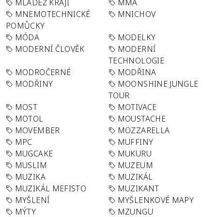
MLÁDEŽ KRAJI
MMA
MNEMOTECHNICKÉ
MNICHOV
POMŮCKY
MÓDA
MODELKY
MODERNÍ ČLOVĚK
MODERNÍ
TECHNOLOGIE
MODROČERNÉ
MODŘINA
MODŘINY
MOONSHINE JUNGLE
TOUR
MOST
MOTIVACE
MOTOL
MOUSTACHE
MOVEMBER
MOZZARELLA
MPC
MUFFINY
MUGCAKE
MUKURU
MUSLIM
MUZEUM
MUZIKA
MUZIKÁL
MUZIKÁL MEFISTO
MUZIKANT
MYŠLENÍ
MYŠLENKOVÉ MAPY
MÝTY
MZUNGU