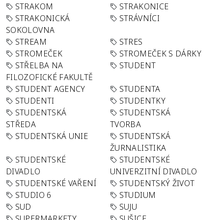
STRAKOM
STRAKONICE
STRAKONICKÁ
STRÁVNÍCI
SOKOLOVNA
STREAM
STRES
STROMEČEK
STROMEČEK S DÁRKY
STŘELBA NA
STUDENT
FILOZOFICKÉ FAKULTĚ
STUDENT AGENCY
STUDENTA
STUDENTI
STUDENTKY
STUDENTSKÁ
STUDENTSKÁ
STŘEDA
TVORBA
STUDENTSKÁ UNIE
STUDENTSKÁ
ŽURNALISTIKA
STUDENTSKÉ
STUDENTSKÉ
DIVADLO
UNIVERZITNÍ DIVADLO
STUDENTSKÉ VAŘENÍ
STUDENTSKÝ ŽIVOT
STUDIO 6
STUDIUM
SUD
SUJU
SUPERMARKETY
SUŠICE