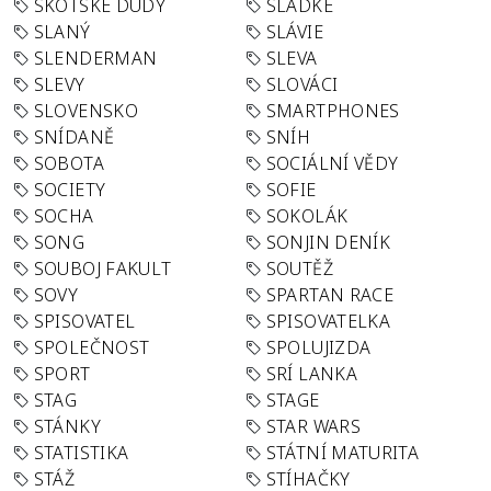
SKOTSKÉ DUDY
SLADKÉ
SLANÝ
SLÁVIE
SLENDERMAN
SLEVA
SLEVY
SLOVÁCI
SLOVENSKO
SMARTPHONES
SNÍDANĚ
SNÍH
SOBOTA
SOCIÁLNÍ VĚDY
SOCIETY
SOFIE
SOCHA
SOKOLÁK
SONG
SONJIN DENÍK
SOUBOJ FAKULT
SOUTĚŽ
SOVY
SPARTAN RACE
SPISOVATEL
SPISOVATELKA
SPOLEČNOST
SPOLUJIZDA
SPORT
SRÍ LANKA
STAG
STAGE
STÁNKY
STAR WARS
STATISTIKA
STÁTNÍ MATURITA
STÁŽ
STÍHAČKY