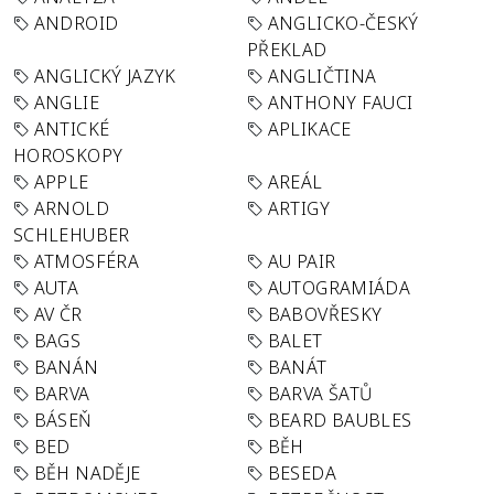
ANDROID
ANGLICKO-ČESKÝ
PŘEKLAD
ANGLICKÝ JAZYK
ANGLIČTINA
ANGLIE
ANTHONY FAUCI
ANTICKÉ
APLIKACE
HOROSKOPY
APPLE
AREÁL
ARNOLD
ARTIGY
SCHLEHUBER
ATMOSFÉRA
AU PAIR
AUTA
AUTOGRAMIÁDA
AV ČR
BABOVŘESKY
BAGS
BALET
BANÁN
BANÁT
BARVA
BARVA ŠATŮ
BÁSEŇ
BEARD BAUBLES
BED
BĚH
BĚH NADĚJE
BESEDA