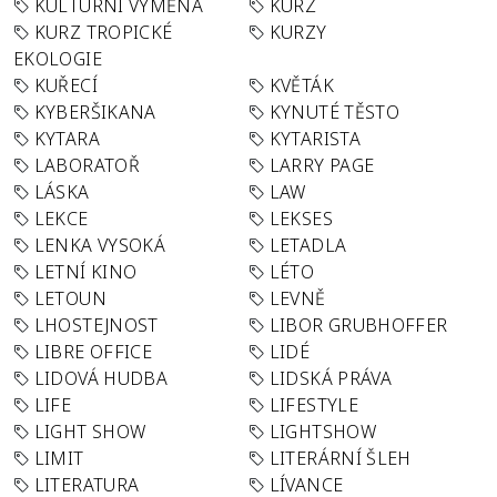
KULTURNÍ VÝMĚNA
KURZ
KURZ TROPICKÉ
KURZY
EKOLOGIE
KUŘECÍ
KVĚTÁK
KYBERŠIKANA
KYNUTÉ TĚSTO
KYTARA
KYTARISTA
LABORATOŘ
LARRY PAGE
LÁSKA
LAW
LEKCE
LEKSES
LENKA VYSOKÁ
LETADLA
LETNÍ KINO
LÉTO
LETOUN
LEVNĚ
LHOSTEJNOST
LIBOR GRUBHOFFER
LIBRE OFFICE
LIDÉ
LIDOVÁ HUDBA
LIDSKÁ PRÁVA
LIFE
LIFESTYLE
LIGHT SHOW
LIGHTSHOW
LIMIT
LITERÁRNÍ ŠLEH
LITERATURA
LÍVANCE