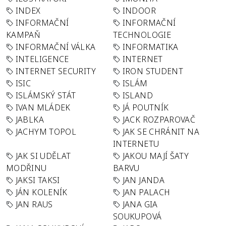
INDEX
INDOOR
INFORMAČNÍ
INFORMAČNÍ
KAMPAŇ
TECHNOLOGIE
INFORMAČNÍ VÁLKA
INFORMATIKA
INTELIGENCE
INTERNET
INTERNET SECURITY
IRON STUDENT
ISIC
ISLÁM
ISLÁMSKÝ STÁT
ISLAND
IVAN MLÁDEK
JÁ POUTNÍK
JABLKA
JACK ROZPAROVAČ
JACHYM TOPOL
JAK SE CHRÁNIT NA
INTERNETU
JAK SI UDĚLAT
JAKOU MAJÍ ŠATY
MODŘINU
BARVU
JAKSI TAKSI
JAN JANDA
JÁN KOLENÍK
JAN PALACH
JAN RAUS
JANA GIA
SOUKUPOVÁ