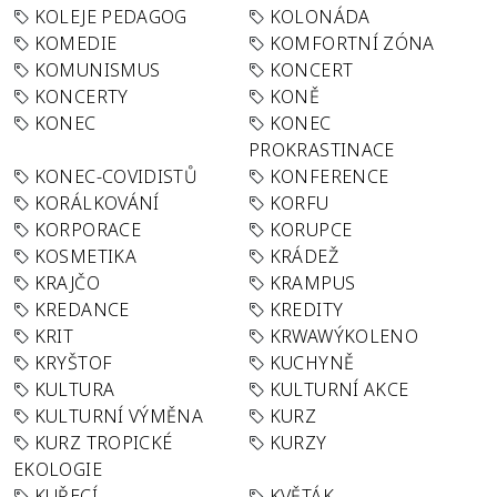
KOLEJE PEDAGOG
KOLONÁDA
KOMEDIE
KOMFORTNÍ ZÓNA
KOMUNISMUS
KONCERT
KONCERTY
KONĚ
KONEC
KONEC
PROKRASTINACE
KONEC-COVIDISTŮ
KONFERENCE
KORÁLKOVÁNÍ
KORFU
KORPORACE
KORUPCE
KOSMETIKA
KRÁDEŽ
KRAJČO
KRAMPUS
KREDANCE
KREDITY
KRIT
KRWAWÝKOLENO
KRYŠTOF
KUCHYNĚ
KULTURA
KULTURNÍ AKCE
KULTURNÍ VÝMĚNA
KURZ
KURZ TROPICKÉ
KURZY
EKOLOGIE
KUŘECÍ
KVĚTÁK