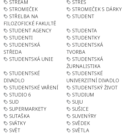
STREAM
STRES
STROMEČEK
STROMEČEK S DÁRKY
STŘELBA NA
STUDENT
FILOZOFICKÉ FAKULTĚ
STUDENT AGENCY
STUDENTA
STUDENTI
STUDENTKY
STUDENTSKÁ
STUDENTSKÁ
STŘEDA
TVORBA
STUDENTSKÁ UNIE
STUDENTSKÁ
ŽURNALISTIKA
STUDENTSKÉ
STUDENTSKÉ
DIVADLO
UNIVERZITNÍ DIVADLO
STUDENTSKÉ VAŘENÍ
STUDENTSKÝ ŽIVOT
STUDIO 6
STUDIUM
SUD
SUJU
SUPERMARKETY
SUŠICE
SUTAŠKA
SUVENÝRY
SVÁTKY
SVĚDEK
SVĚT
SVĚTLA