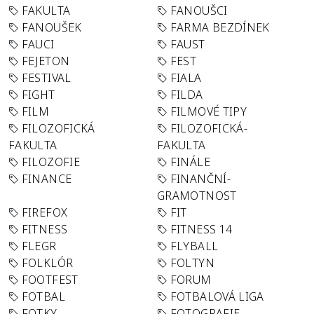
FAKULTA
FANOUŠCI
FANOUŠEK
FARMA BEZDÍNEK
FAUCI
FAUST
FEJETON
FEST
FESTIVAL
FIALA
FIGHT
FILDA
FILM
FILMOVÉ TIPY
FILOZOFICKÁ
FILOZOFICKÁ-
FAKULTA
FAKULTA
FILOZOFIE
FINÁLE
FINANCE
FINANČNÍ-
GRAMOTNOST
FIREFOX
FIT
FITNESS
FITNESS 14
FLEGR
FLYBALL
FOLKLÓR
FOLTYN
FOOTFEST
FORUM
FOTBAL
FOTBALOVÁ LIGA
FOTKY
FOTOGRAFIE