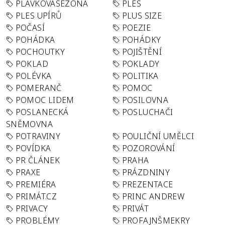
PLAVKOVÁSEZONA
PLES
PLES UPÍRŮ
PLUS SIZE
POČASÍ
POEZIE
POHÁDKA
POHÁDKY
POCHOUTKY
POJIŠTĚNÍ
POKLAD
POKLADY
POLÉVKA
POLITIKA
POMERANČ
POMOC
POMOC LIDEM
POSILOVNA
POSLANECKÁ
POSLUCHAČI
SNĚMOVNA
POTRAVINY
POULIČNÍ UMĚLCI
POVÍDKA
POZOROVÁNÍ
PR ČLÁNEK
PRAHA
PRAXE
PRÁZDNINY
PREMIÉRA
PREZENTACE
PRIMÁT.CZ
PRINC ANDREW
PRIVACY
PRIVÁT
PROBLÉMY
PROFAJNŠMEKRY