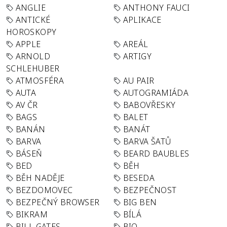
ANGLIE
ANTHONY FAUCI
ANTICKÉ
APLIKACE
HOROSKOPY
APPLE
AREÁL
ARNOLD
ARTIGY
SCHLEHUBER
ATMOSFÉRA
AU PAIR
AUTA
AUTOGRAMIÁDA
AV ČR
BABOVŘESKY
BAGS
BALET
BANÁN
BANÁT
BARVA
BARVA ŠATŮ
BÁSEŇ
BEARD BAUBLES
BED
BĚH
BĚH NADĚJE
BESEDA
BEZDOMOVEC
BEZPEČNOST
BEZPEČNÝ BROWSER
BIG BEN
BIKRAM
BÍLÁ
BILL GATES
BIO