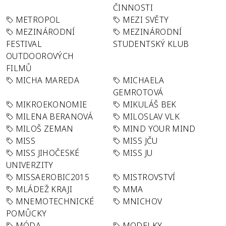
ČINNOSTI
METROPOL
MEZI SVĚTY
MEZINÁRODNÍ
MEZINÁRODNÍ
FESTIVAL
STUDENTSKÝ KLUB
OUTDOOROVÝCH
FILMŮ
MICHA MAREDA
MICHAELA
GEMROTOVÁ
MIKROEKONOMIE
MIKULÁŠ BEK
MILENA BERANOVÁ
MILOSLAV VLK
MILOŠ ZEMAN
MIND YOUR MIND
MISS
MISS JČU
MISS JIHOČESKÉ
MISS JU
UNIVERZITY
MISSAEROBIC2015
MISTROVSTVÍ
MLÁDEŽ KRAJI
MMA
MNEMOTECHNICKÉ
MNICHOV
POMŮCKY
MÓDA
MODELKY