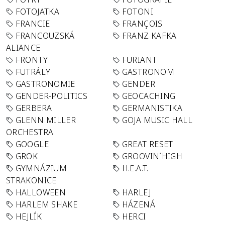
FOTOJATKA
FOTONI
FRANCIE
FRANÇOIS
FRANCOUZSKÁ
FRANZ KAFKA
ALIANCE
FRONTY
FURIANT
FUTRÁLY
GASTRONOM
GASTRONOMIE
GENDER
GENDER-POLITICS
GEOCACHING
GERBERA
GERMANISTIKA
GLENN MILLER
GOJA MUSIC HALL
ORCHESTRA
GOOGLE
GREAT RESET
GROK
GROOVIN´HIGH
GYMNÁZIUM
H.E.A.T.
STRAKONICE
HALLOWEEN
HARLEJ
HARLEM SHAKE
HÁZENÁ
HEJLÍK
HERCI