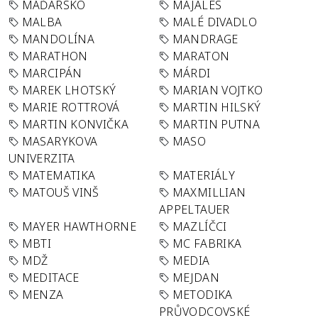
MAĎARSKO
MAJÁLES
MALBA
MALÉ DIVADLO
MANDOLÍNA
MANDRAGE
MARATHON
MARATON
MARCIPÁN
MÁRDI
MAREK LHOTSKÝ
MARIAN VOJTKO
MARIE ROTTROVÁ
MARTIN HILSKÝ
MARTIN KONVIČKA
MARTIN PUTNA
MASARYKOVA
MASO
UNIVERZITA
MATEMATIKA
MATERIÁLY
MATOUŠ VINŠ
MAXMILLIAN
APPELTAUER
MAYER HAWTHORNE
MAZLÍČCI
MBTI
MC FABRIKA
MDŽ
MEDIA
MEDITACE
MEJDAN
MENZA
METODIKA
PRŮVODCOVSKÉ