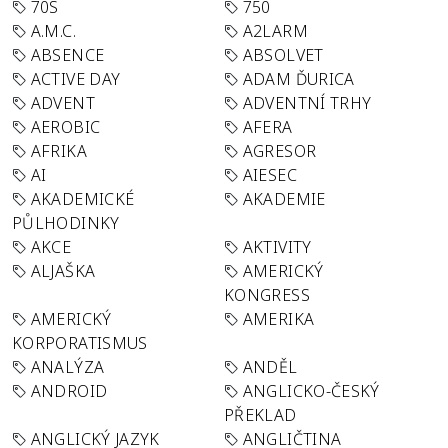
70S
750
A.M.C.
A2LARM
ABSENCE
ABSOLVET
ACTIVE DAY
ADAM ĎURICA
ADVENT
ADVENTNÍ TRHY
AEROBIC
AFERA
AFRIKA
AGRESOR
AI
AIESEC
AKADEMICKÉ
AKADEMIE
PŮLHODINKY
AKCE
AKTIVITY
ALJAŠKA
AMERICKÝ
KONGRESS
AMERICKÝ
AMERIKA
KORPORATISMUS
ANALÝZA
ANDĚL
ANDROID
ANGLICKO-ČESKÝ
PŘEKLAD
ANGLICKÝ JAZYK
ANGLIČTINA