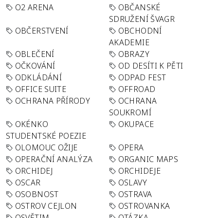
O2 ARENA
OBČANSKÉ
SDRUŽENÍ ŠVAGR
OBČERSTVENÍ
OBCHODNÍ
AKADEMIE
OBLEČENÍ
OBRAZY
OČKOVÁNÍ
OD DESÍTI K PĚTI
ODKLÁDÁNÍ
ODPAD FEST
OFFICE SUITE
OFFROAD
OCHRANA PŘÍRODY
OCHRANA
SOUKROMÍ
OKÉNKO
OKUPACE
STUDENTSKÉ POEZIE
OLOMOUC OŽIJE
OPERA
OPERAČNÍ ANALÝZA
ORGANIC MAPS
ORCHIDEJ
ORCHIDEJE
OSCAR
OSLAVY
OSOBNOST
OSTRAVA
OSTROV CEJLON
OSTROVANKA
OSVĚTIM
OTÁZKA