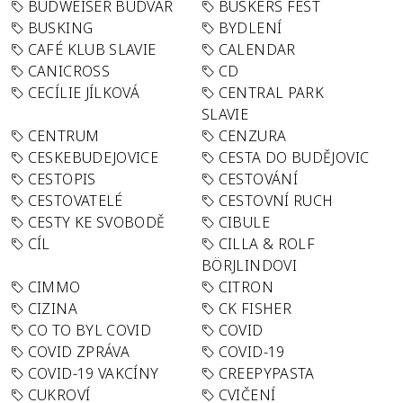
BUDWEISER BUDVAR
BUSKERS FEST
BUSKING
BYDLENÍ
CAFÉ KLUB SLAVIE
CALENDAR
CANICROSS
CD
CECÍLIE JÍLKOVÁ
CENTRAL PARK
SLAVIE
CENTRUM
CENZURA
CESKEBUDEJOVICE
CESTA DO BUDĚJOVIC
CESTOPIS
CESTOVÁNÍ
CESTOVATELÉ
CESTOVNÍ RUCH
CESTY KE SVOBODĚ
CIBULE
CÍL
CILLA & ROLF
BÖRJLINDOVI
CIMMO
CITRON
CIZINA
CK FISHER
CO TO BYL COVID
COVID
COVID ZPRÁVA
COVID-19
COVID-19 VAKCÍNY
CREEPYPASTA
CUKROVÍ
CVIČENÍ