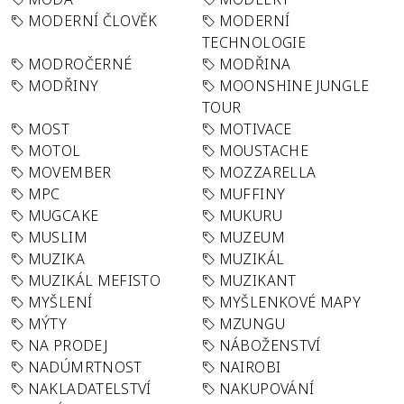
MODERNÍ ČLOVĚK
MODERNÍ
TECHNOLOGIE
MODROČERNÉ
MODŘINA
MODŘINY
MOONSHINE JUNGLE
TOUR
MOST
MOTIVACE
MOTOL
MOUSTACHE
MOVEMBER
MOZZARELLA
MPC
MUFFINY
MUGCAKE
MUKURU
MUSLIM
MUZEUM
MUZIKA
MUZIKÁL
MUZIKÁL MEFISTO
MUZIKANT
MYŠLENÍ
MYŠLENKOVÉ MAPY
MÝTY
MZUNGU
NA PRODEJ
NÁBOŽENSTVÍ
NADÚMRTNOST
NAIROBI
NAKLADATELSTVÍ
NAKUPOVÁNÍ