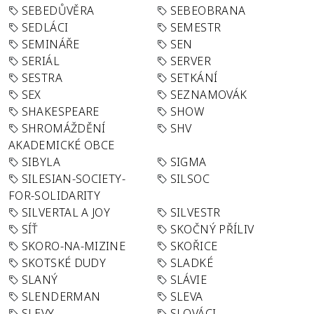
SEBEDŮVĚRA
SEBEOBRANA
SEDLÁCI
SEMESTR
SEMINÁŘE
SEN
SERIÁL
SERVER
SESTRA
SETKÁNÍ
SEX
SEZNAMOVÁK
SHAKESPEARE
SHOW
SHROMÁŽDĚNÍ
SHV
AKADEMICKÉ OBCE
SIBYLA
SIGMA
SILESIAN-SOCIETY-
SILSOC
FOR-SOLIDARITY
SILVERTAL A JOY
SILVESTR
SÍŤ
SKOČNÝ PŘÍLIV
SKORO-NA-MIZINE
SKOŘICE
SKOTSKÉ DUDY
SLADKÉ
SLANÝ
SLÁVIE
SLENDERMAN
SLEVA
SLEVY
SLOVÁCI