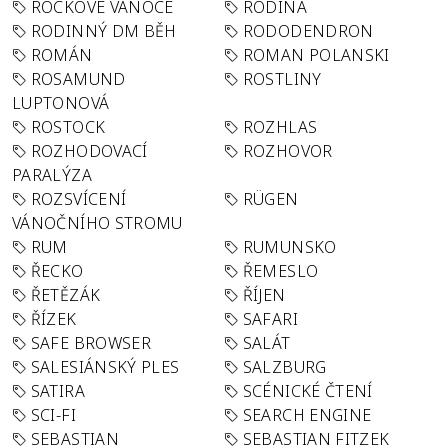
ROCKOVÉ VÁNOCE
RODINA
RODINNÝ DM BĚH
RODODENDRON
ROMÁN
ROMAN POLANSKI
ROSAMUND
ROSTLINY
LUPTONOVÁ
ROSTOCK
ROZHLAS
ROZHODOVACÍ
ROZHOVOR
PARALÝZA
ROZSVÍCENÍ
RÜGEN
VÁNOČNÍHO STROMU
RUM
RUMUNSKO
ŘECKO
ŘEMESLO
ŘETĚZÁK
ŘÍJEN
ŘÍZEK
SAFARI
SAFE BROWSER
SALÁT
SALESIÁNSKÝ PLES
SALZBURG
SATIRA
SCÉNICKÉ ČTENÍ
SCI-FI
SEARCH ENGINE
SEBASTIAN
SEBASTIAN FITZEK