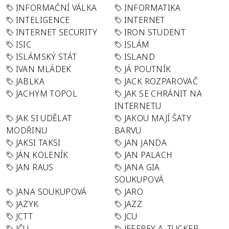
INFORMAČNÍ VÁLKA
INFORMATIKA
INTELIGENCE
INTERNET
INTERNET SECURITY
IRON STUDENT
ISIC
ISLÁM
ISLÁMSKÝ STÁT
ISLAND
IVAN MLÁDEK
JÁ POUTNÍK
JABLKA
JACK ROZPAROVAČ
JACHYM TOPOL
JAK SE CHRÁNIT NA
INTERNETU
JAK SI UDĚLAT
JAKOU MAJÍ ŠATY
MODŘINU
BARVU
JAKSI TAKSI
JAN JANDA
JÁN KOLENÍK
JAN PALACH
JAN RAUS
JANA GIA
SOUKUPOVÁ
JANA SOUKUPOVÁ
JARO
JAZYK
JAZZ
JCTT
JCU
JČU
JEFFREY A. TUCKER