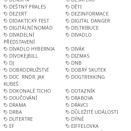
DEŠTNÝ PRALES
DĚTI
DEZERT
DEZINFORMACE
DIDAKTICKÝ TEST
DIGITAL DANGER
DIGITÁLNÍ NOMÁD
DISTRIBUCE
DIVADELNÍ
DIVADLO
PŘEDSTAVENÍ
DIVADLO HYBERNIA
DIVÁK
DIVOKEJBILL
DIZMAS
DJ
DNB
DOBRODRUŽSTVÍ
DOBRÝ SKUTEK
DOC. RNDR. JAK
DOGTREKKING
KUBEŠ
DOKONALÉ TICHO
DOTAZNÍK
DOUČOVÁNÍ
DRABOVA
DRAMA
DRAVCI
DRBA
DŮLEŽITÉ UDÁLOSTI
DUTERTRE
DÝNĚ
EF
EIFFELOVKA