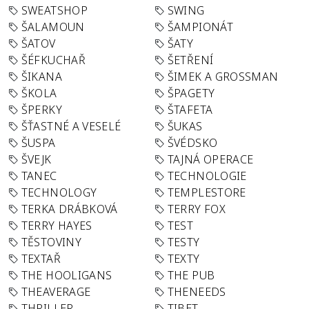
SWEATSHOP
SWING
ŠALAMOUN
ŠAMPIONÁT
ŠATOV
ŠATY
ŠÉFKUCHAŘ
ŠETŘENÍ
ŠIKANA
ŠIMEK A GROSSMAN
ŠKOLA
ŠPAGETY
ŠPERKY
ŠTAFETA
ŠŤASTNÉ A VESELÉ
ŠUKAS
ŠUSPA
ŠVÉDSKO
ŠVEJK
TAJNÁ OPERACE
TANEC
TECHNOLOGIE
TECHNOLOGY
TEMPLESTORE
TERKA DRÁBKOVÁ
TERRY FOX
TERRY HAYES
TEST
TĚSTOVINY
TESTY
TEXTAŘ
TEXTY
THE HOOLIGANS
THE PUB
THEAVERAGE
THENEEDS
THRILLER
TIBET