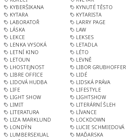
KYBERŠIKANA
KYNUTÉ TĚSTO
KYTARA
KYTARISTA
LABORATOŘ
LARRY PAGE
LÁSKA
LAW
LEKCE
LEKSES
LENKA VYSOKÁ
LETADLA
LETNÍ KINO
LÉTO
LETOUN
LEVNĚ
LHOSTEJNOST
LIBOR GRUBHOFFER
LIBRE OFFICE
LIDÉ
LIDOVÁ HUDBA
LIDSKÁ PRÁVA
LIFE
LIFESTYLE
LIGHT SHOW
LIGHTSHOW
LIMIT
LITERÁRNÍ ŠLEH
LITERATURA
LÍVANCE
LIZA MARKLUND
LOCKDOWN
LONDÝN
LUCIE SCHMIEDOVÁ
LUMBERSEXUAL
MAĎARSKA