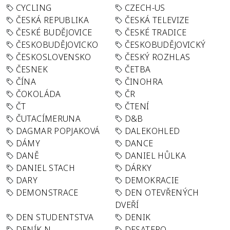
CYCLING
CZECH-US
ČESKÁ REPUBLIKA
ČESKÁ TELEVIZE
ČESKÉ BUDĚJOVICE
ČESKÉ TRADICE
ČESKOBUDĚJOVICKO
ČESKOBUDĚJOVICKÝ
ČESKOSLOVENSKO
ČESKÝ ROZHLAS
ČESNEK
ČETBA
ČÍNA
ČINOHRA
ČOKOLÁDA
ČR
ČT
ČTENÍ
ČUTACÍMERUNA
D&B
DAGMAR POPJAKOVÁ
DALEKOHLED
DÁMY
DANCE
DANĚ
DANIEL HŮLKA
DANIEL STACH
DÁRKY
DARY
DEMOKRACIE
DEMONSTRACE
DEN OTEVŘENÝCH
DVEŘÍ
DEN STUDENTSTVA
DENIK
DENÍK N
DESATERO