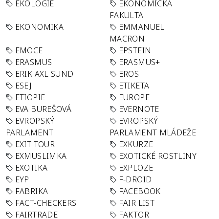
EKOLOGIE
EKONOMICKÁ
FAKULTA
EKONOMIKA
EMMANUEL
MACRON
EMOCE
EPSTEIN
ERASMUS
ERASMUS+
ERIK AXL SUND
EROS
ESEJ
ETIKETA
ETIOPIE
EUROPE
EVA BUREŠOVÁ
EVERNOTE
EVROPSKÝ
EVROPSKÝ
PARLAMENT
PARLAMENT MLÁDEŽE
EXIT TOUR
EXKURZE
EXMUSLIMKA
EXOTICKÉ ROSTLINY
EXOTIKA
EXPLOZE
EYP
F-DROID
FABRIKA
FACEBOOK
FACT-CHECKERS
FAIR LIST
FAIRTRADE
FAKTOR