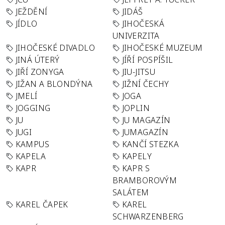
JEŽDĚNÍ
JIDÁŠ
JÍDLO
JIHOČESKÁ
UNIVERZITA
JIHOČESKÉ DIVADLO
JIHOČESKÉ MUZEUM
JINÁ ÚTERÝ
JÍŘÍ POSPÍŠIL
JIŘÍ ZONYGA
JIU-JITSU
JIŽAN A BLONDÝNA
JIŽNÍ ČECHY
JMELÍ
JOGA
JOGGING
JOPLIN
JU
JU MAGAZÍN
JUGI
JUMAGAZÍN
KAMPUS
KANČÍ STEZKA
KAPELA
KAPELY
KAPR
KAPR S
BRAMBOROVÝM
SALÁTEM
KAREL ČAPEK
KAREL
SCHWARZENBERG