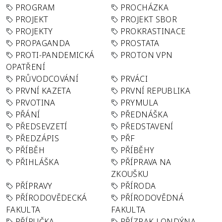
PROGRAM
PROCHÁZKA
PROJEKT
PROJEKT SBOR
PROJEKTY
PROKRASTINACE
PROPAGANDA
PROSTATA
PROTI-PANDEMICKÁ
PROTON VPN
OPATŘENÍ
PRŮVODCOVÁNÍ
PRVÁCI
PRVNÍ KAZETA
PRVNÍ REPUBLIKA
PRVOTINA
PRYMULA
PŘÁNÍ
PŘEDNÁŠKA
PŘEDSEVZETÍ
PŘEDSTAVENÍ
PŘEDZÁPIS
PŘF
PŘÍBĚH
PŘÍBĚHY
PŘIHLÁŠKA
PŘÍPRAVA NA
ZKOUŠKU
PŘÍPRAVY
PŘÍRODA
PŘÍRODOVĚDECKÁ
PŘÍRODOVĚDNÁ
FAKULTA
FAKULTA
PŘÍRUČKA
PŘÍZRAK LONDÝNA