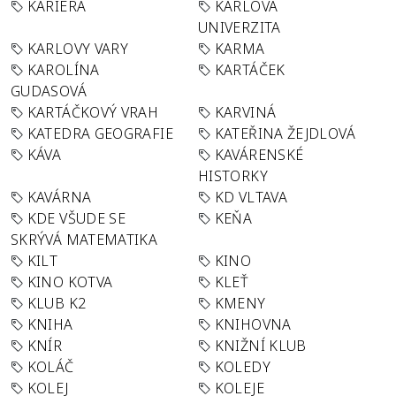
KARIÉRA
KARLOVA
UNIVERZITA
KARLOVY VARY
KARMA
KAROLÍNA
KARTÁČEK
GUDASOVÁ
KARTÁČKOVÝ VRAH
KARVINÁ
KATEDRA GEOGRAFIE
KATEŘINA ŽEJDLOVÁ
KÁVA
KAVÁRENSKÉ
HISTORKY
KAVÁRNA
KD VLTAVA
KDE VŠUDE SE
KEŇA
SKRÝVÁ MATEMATIKA
KILT
KINO
KINO KOTVA
KLEŤ
KLUB K2
KMENY
KNIHA
KNIHOVNA
KNÍR
KNIŽNÍ KLUB
KOLÁČ
KOLEDY
KOLEJ
KOLEJE