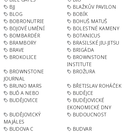
BJJ
BLAŽKŮV PAVILON
BLOG
BOBÍK
BOBRONUTRIE
BOHUŠ MATUŠ
BOJOVÉ UMĚNÍ
BOLESTNÉ KAMENY
BOMBARDÉR
BOTANICUS
BRAMBORY
BRASILSKÉ JIU-JITSU
BRAVE
BRIGÁDA
BROKOLICE
BROWNSTONE
INSTITUTE
BROWNSTONE
BROŽURA
JOURNAL
BRUNO MARS
BŘETISLAV ROHÁČEK
BUĎ A NEBO
BUDĚJCE
BUDĚJOVICE
BUDĚJOVICKÉ
EKONOMICKÉ DNY
BUDĚJOVICKÝ
BUDOUCNOST
MAJÁLES
BUDOVA C
BUDVAR