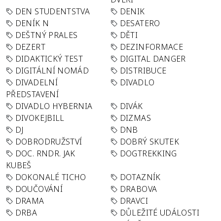
DEN STUDENTSTVA
DENIK
DENÍK N
DESATERO
DEŠTNÝ PRALES
DĚTI
DEZERT
DEZINFORMACE
DIDAKTICKÝ TEST
DIGITAL DANGER
DIGITÁLNÍ NOMÁD
DISTRIBUCE
DIVADELNÍ
DIVADLO
PŘEDSTAVENÍ
DIVADLO HYBERNIA
DIVÁK
DIVOKEJBILL
DIZMAS
DJ
DNB
DOBRODRUŽSTVÍ
DOBRÝ SKUTEK
DOC. RNDR. JAK
DOGTREKKING
KUBEŠ
DOKONALÉ TICHO
DOTAZNÍK
DOUČOVÁNÍ
DRABOVA
DRAMA
DRAVCI
DRBA
DŮLEŽITÉ UDÁLOSTI