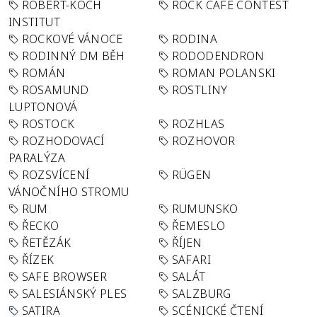
ROBERT-KOCH
ROCK CAFÉ CONTEST
INSTITUT
ROCKOVÉ VÁNOCE
RODINA
RODINNÝ DM BĚH
RODODENDRON
ROMÁN
ROMAN POLANSKI
ROSAMUND
ROSTLINY
LUPTONOVÁ
ROSTOCK
ROZHLAS
ROZHODOVACÍ
ROZHOVOR
PARALÝZA
ROZSVÍCENÍ
RÜGEN
VÁNOČNÍHO STROMU
RUM
RUMUNSKO
ŘECKO
ŘEMESLO
ŘETĚZÁK
ŘÍJEN
ŘÍZEK
SAFARI
SAFE BROWSER
SALÁT
SALESIÁNSKÝ PLES
SALZBURG
SATIRA
SCÉNICKÉ ČTENÍ