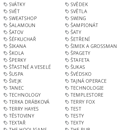
SVÁTKY
SVĚDEK
SVĚT
SVĚTLA
SWEATSHOP
SWING
ŠALAMOUN
ŠAMPIONÁT
ŠATOV
ŠATY
ŠÉFKUCHAŘ
ŠETŘENÍ
ŠIKANA
ŠIMEK A GROSSMAN
ŠKOLA
ŠPAGETY
ŠPERKY
ŠTAFETA
ŠŤASTNÉ A VESELÉ
ŠUKAS
ŠUSPA
ŠVÉDSKO
ŠVEJK
TAJNÁ OPERACE
TANEC
TECHNOLOGIE
TECHNOLOGY
TEMPLESTORE
TERKA DRÁBKOVÁ
TERRY FOX
TERRY HAYES
TEST
TĚSTOVINY
TESTY
TEXTAŘ
TEXTY
THE HOOLIGANS
THE PUB