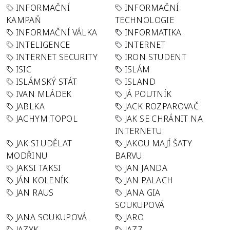
INFORMAČNÍ
INFORMAČNÍ
KAMPAŇ
TECHNOLOGIE
INFORMAČNÍ VÁLKA
INFORMATIKA
INTELIGENCE
INTERNET
INTERNET SECURITY
IRON STUDENT
ISIC
ISLÁM
ISLÁMSKÝ STÁT
ISLAND
IVAN MLÁDEK
JÁ POUTNÍK
JABLKA
JACK ROZPAROVAČ
JACHYM TOPOL
JAK SE CHRÁNIT NA
INTERNETU
JAK SI UDĚLAT
JAKOU MAJÍ ŠATY
MODŘINU
BARVU
JAKSI TAKSI
JAN JANDA
JÁN KOLENÍK
JAN PALACH
JAN RAUS
JANA GIA
SOUKUPOVÁ
JANA SOUKUPOVÁ
JARO
JAZYK
JAZZ