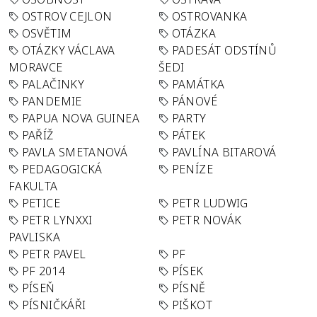
OSTROV CEJLON
OSTROVANKA
OSVĚTIM
OTÁZKA
OTÁZKY VÁCLAVA
PADESÁT ODSTÍNŮ
MORAVCE
ŠEDI
PALAČINKY
PAMÁTKA
PANDEMIE
PÁNOVÉ
PAPUA NOVA GUINEA
PARTY
PAŘÍŽ
PÁTEK
PAVLA SMETANOVÁ
PAVLÍNA BITAROVÁ
PEDAGOGICKÁ
PENÍZE
FAKULTA
PETICE
PETR LUDWIG
PETR LYNXXI
PETR NOVÁK
PAVLISKA
PETR PAVEL
PF
PF 2014
PÍSEK
PÍSEŇ
PÍSNĚ
PÍSNIČKÁŘI
PIŠKOT