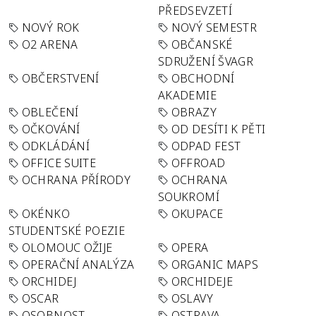
PŘEDSEVZETÍ
NOVÝ ROK
NOVÝ SEMESTR
O2 ARENA
OBČANSKÉ
SDRUŽENÍ ŠVAGR
OBČERSTVENÍ
OBCHODNÍ
AKADEMIE
OBLEČENÍ
OBRAZY
OČKOVÁNÍ
OD DESÍTI K PĚTI
ODKLÁDÁNÍ
ODPAD FEST
OFFICE SUITE
OFFROAD
OCHRANA PŘÍRODY
OCHRANA
SOUKROMÍ
OKÉNKO
OKUPACE
STUDENTSKÉ POEZIE
OLOMOUC OŽIJE
OPERA
OPERAČNÍ ANALÝZA
ORGANIC MAPS
ORCHIDEJ
ORCHIDEJE
OSCAR
OSLAVY
OSOBNOST
OSTRAVA