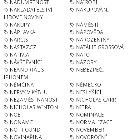
NADÚMRTNOST
NAIROBI
NAKLADATELSTVÍ
NAKUPOVÁNÍ
LIDOVÉ NOVINY
NÁKUPY
NÁMĚSTÍ
NÁPLAVKA
NÁPOVĚDA
NARCIS
NAROZENINY
NASTAZ.CZ
NATÁLIE GROSSOVÁ
NATIVIA
NATO
NÁVŠTĚVNÍCI
NÁZORY
NEANDRTÁL S
NEBEZPEČÍ
IPHONEM
NĚMČINA
NĚMECKO
NERVY V KÝBLU
NESLYŠÍCÍ
NEZAMĚSTNANOST
NICHOLAS CARR
NICHOLAS WINTON
NITRA
NOE
NOMINACE
NONAME
NORMALIZACE
NOT FOUND
NOVEMBER
NOVINAŘINA
NOVOROČNÍ