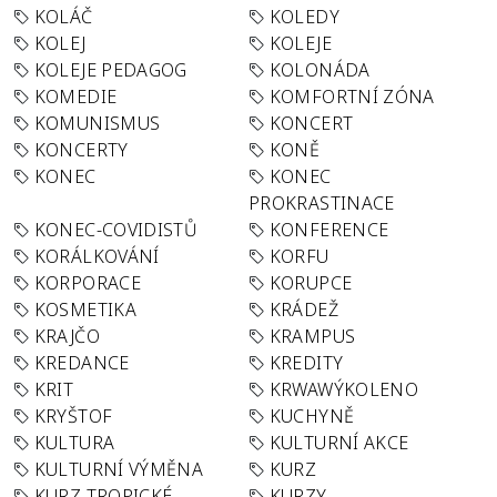
KOLÁČ
KOLEDY
KOLEJ
KOLEJE
KOLEJE PEDAGOG
KOLONÁDA
KOMEDIE
KOMFORTNÍ ZÓNA
KOMUNISMUS
KONCERT
KONCERTY
KONĚ
KONEC
KONEC
PROKRASTINACE
KONEC-COVIDISTŮ
KONFERENCE
KORÁLKOVÁNÍ
KORFU
KORPORACE
KORUPCE
KOSMETIKA
KRÁDEŽ
KRAJČO
KRAMPUS
KREDANCE
KREDITY
KRIT
KRWAWÝKOLENO
KRYŠTOF
KUCHYNĚ
KULTURA
KULTURNÍ AKCE
KULTURNÍ VÝMĚNA
KURZ
KURZ TROPICKÉ
KURZY