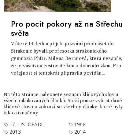
Pro pocit pokory až na Střechu
světa
V úterý 14. ledna přijala pozvání přednášet do
Strakonic bývalá profesorka strakonického
gymnázia PhDr. Milena Beranová, která nezapře,
že je vášnivou cestovatelkou a dobrodružkou. Pro
veřejnost si tentokrát připravila povídán...
Na této stránce naleznete seznam klíčových slov u
všech publikovaných článků. Stačí pouze vybrat dané
klíčové slovo a zobrazí se všechny články, které byly
takto označeny.
17. LISTOPADU
1968
2013
2014