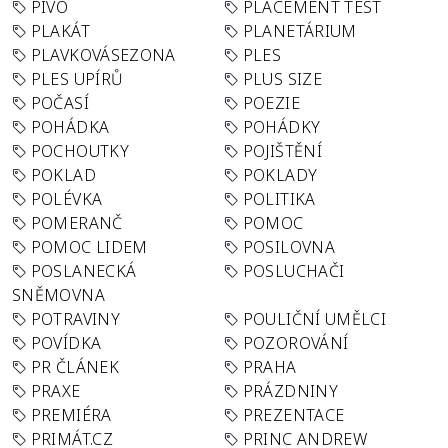
PIVO
PLACEMENT TEST
PLAKÁT
PLANETÁRIUM
PLAVKOVÁSEZONA
PLES
PLES UPÍRŮ
PLUS SIZE
POČASÍ
POEZIE
POHÁDKA
POHÁDKY
POCHOUTKY
POJIŠTĚNÍ
POKLAD
POKLADY
POLÉVKA
POLITIKA
POMERANČ
POMOC
POMOC LIDEM
POSILOVNA
POSLANECKÁ
POSLUCHAČI
SNĚMOVNA
POTRAVINY
POULIČNÍ UMĚLCI
POVÍDKA
POZOROVÁNÍ
PR ČLÁNEK
PRAHA
PRAXE
PRÁZDNINY
PREMIÉRA
PREZENTACE
PRIMÁT.CZ
PRINC ANDREW