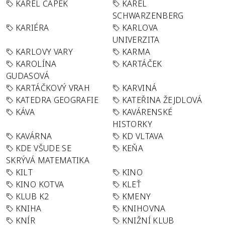
KAREL ČAPEK
KAREL
SCHWARZENBERG
KARIÉRA
KARLOVA
UNIVERZITA
KARLOVY VARY
KARMA
KAROLÍNA
KARTÁČEK
GUDASOVÁ
KARTÁČKOVÝ VRAH
KARVINÁ
KATEDRA GEOGRAFIE
KATEŘINA ŽEJDLOVÁ
KÁVA
KAVÁRENSKÉ
HISTORKY
KAVÁRNA
KD VLTAVA
KDE VŠUDE SE
KEŇA
SKRÝVÁ MATEMATIKA
KILT
KINO
KINO KOTVA
KLEŤ
KLUB K2
KMENY
KNIHA
KNIHOVNA
KNÍR
KNIŽNÍ KLUB