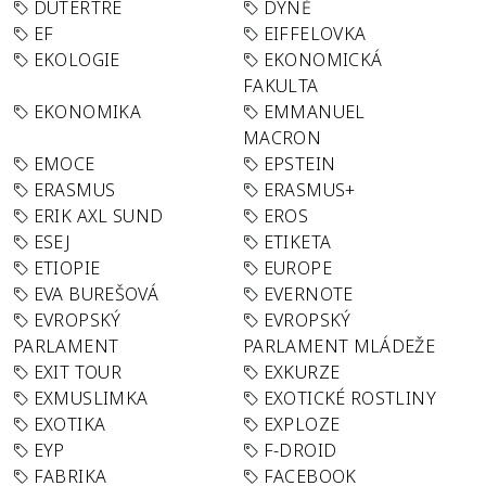
DUTERTRE
DÝNĚ
EF
EIFFELOVKA
EKOLOGIE
EKONOMICKÁ
FAKULTA
EKONOMIKA
EMMANUEL
MACRON
EMOCE
EPSTEIN
ERASMUS
ERASMUS+
ERIK AXL SUND
EROS
ESEJ
ETIKETA
ETIOPIE
EUROPE
EVA BUREŠOVÁ
EVERNOTE
EVROPSKÝ
EVROPSKÝ
PARLAMENT
PARLAMENT MLÁDEŽE
EXIT TOUR
EXKURZE
EXMUSLIMKA
EXOTICKÉ ROSTLINY
EXOTIKA
EXPLOZE
EYP
F-DROID
FABRIKA
FACEBOOK