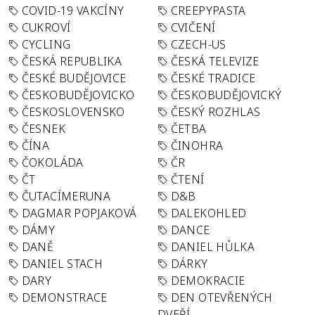
COVID-19 VAKCÍNY
CREEPYPASTA
CUKROVÍ
CVIČENÍ
CYCLING
CZECH-US
ČESKÁ REPUBLIKA
ČESKÁ TELEVIZE
ČESKÉ BUDĚJOVICE
ČESKÉ TRADICE
ČESKOBUDĚJOVICKO
ČESKOBUDĚJOVICKÝ
ČESKOSLOVENSKO
ČESKÝ ROZHLAS
ČESNEK
ČETBA
ČÍNA
ČINOHRA
ČOKOLÁDA
ČR
ČT
ČTENÍ
ČUTACÍMERUNA
D&B
DAGMAR POPJAKOVÁ
DALEKOHLED
DÁMY
DANCE
DANĚ
DANIEL HŮLKA
DANIEL STACH
DÁRKY
DARY
DEMOKRACIE
DEMONSTRACE
DEN OTEVŘENÝCH
DVEŘÍ