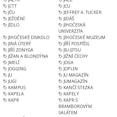
JCTT
JCU
JČU
JEFFREY A. TUCKER
JEŽDĚNÍ
JIDÁŠ
JÍDLO
JIHOČESKÁ
UNIVERZITA
JIHOČESKÉ DIVADLO
JIHOČESKÉ MUZEUM
JINÁ ÚTERÝ
JÍŘÍ POSPÍŠIL
JIŘÍ ZONYGA
JIU-JITSU
JIŽAN A BLONDÝNA
JIŽNÍ ČECHY
JMELÍ
JOGA
JOGGING
JOPLIN
JU
JU MAGAZÍN
JUGI
JUMAGAZÍN
KAMPUS
KANČÍ STEZKA
KAPELA
KAPELY
KAPR
KAPR S
BRAMBOROVÝM
SALÁTEM