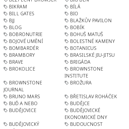
BIKRAM
BÍLÁ
BILL GATES
BIO
BJJ
BLAŽKŮV PAVILON
BLOG
BOBÍK
BOBRONUTRIE
BOHUŠ MATUŠ
BOJOVÉ UMĚNÍ
BOLESTNÉ KAMENY
BOMBARDÉR
BOTANICUS
BRAMBORY
BRASILSKÉ JIU-JITSU
BRAVE
BRIGÁDA
BROKOLICE
BROWNSTONE
INSTITUTE
BROWNSTONE
BROŽURA
JOURNAL
BRUNO MARS
BŘETISLAV ROHÁČEK
BUĎ A NEBO
BUDĚJCE
BUDĚJOVICE
BUDĚJOVICKÉ
EKONOMICKÉ DNY
BUDĚJOVICKÝ
BUDOUCNOST