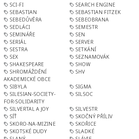
SCI-FI
SEARCH ENGINE
SEBASTIAN
SEBASTIAN FITZEK
SEBEDŮVĚRA
SEBEOBRANA
SEDLÁCI
SEMESTR
SEMINÁŘE
SEN
SERIÁL
SERVER
SESTRA
SETKÁNÍ
SEX
SEZNAMOVÁK
SHAKESPEARE
SHOW
SHROMÁŽDĚNÍ
SHV
AKADEMICKÉ OBCE
SIBYLA
SIGMA
SILESIAN-SOCIETY-
SILSOC
FOR-SOLIDARITY
SILVERTAL A JOY
SILVESTR
SÍŤ
SKOČNÝ PŘÍLIV
SKORO-NA-MIZINE
SKOŘICE
SKOTSKÉ DUDY
SLADKÉ
SLANÝ
SLÁVIE