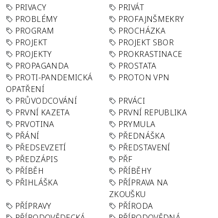
PRIVACY
PRIVÁT
PROBLÉMY
PROFAJNŠMEKRY
PROGRAM
PROCHÁZKA
PROJEKT
PROJEKT SBOR
PROJEKTY
PROKRASTINACE
PROPAGANDA
PROSTATA
PROTI-PANDEMICKÁ
PROTON VPN
OPATŘENÍ
PRŮVODCOVÁNÍ
PRVÁCI
PRVNÍ KAZETA
PRVNÍ REPUBLIKA
PRVOTINA
PRYMULA
PŘÁNÍ
PŘEDNÁŠKA
PŘEDSEVZETÍ
PŘEDSTAVENÍ
PŘEDZÁPIS
PŘF
PŘÍBĚH
PŘÍBĚHY
PŘIHLÁŠKA
PŘÍPRAVA NA
ZKOUŠKU
PŘÍPRAVY
PŘÍRODA
PŘÍRODOVĚDECKÁ
PŘÍRODOVĚDNÁ