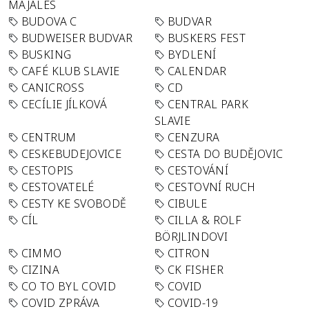
MAJÁLES
BUDOVA C
BUDVAR
BUDWEISER BUDVAR
BUSKERS FEST
BUSKING
BYDLENÍ
CAFÉ KLUB SLAVIE
CALENDAR
CANICROSS
CD
CECÍLIE JÍLKOVÁ
CENTRAL PARK
SLAVIE
CENTRUM
CENZURA
CESKEBUDEJOVICE
CESTA DO BUDĚJOVIC
CESTOPIS
CESTOVÁNÍ
CESTOVATELÉ
CESTOVNÍ RUCH
CESTY KE SVOBODĚ
CIBULE
CÍL
CILLA & ROLF
BÖRJLINDOVI
CIMMO
CITRON
CIZINA
CK FISHER
CO TO BYL COVID
COVID
COVID ZPRÁVA
COVID-19