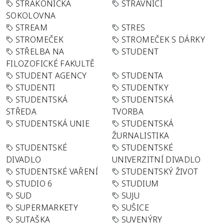
STRAKONICKÁ
STRÁVNÍCI
SOKOLOVNA
STREAM
STRES
STROMEČEK
STROMEČEK S DÁRKY
STŘELBA NA
STUDENT
FILOZOFICKÉ FAKULTĚ
STUDENT AGENCY
STUDENTA
STUDENTI
STUDENTKY
STUDENTSKÁ
STUDENTSKÁ
STŘEDA
TVORBA
STUDENTSKÁ UNIE
STUDENTSKÁ
ŽURNALISTIKA
STUDENTSKÉ
STUDENTSKÉ
DIVADLO
UNIVERZITNÍ DIVADLO
STUDENTSKÉ VAŘENÍ
STUDENTSKÝ ŽIVOT
STUDIO 6
STUDIUM
SUD
SUJU
SUPERMARKETY
SUŠICE
SUTAŠKA
SUVENÝRY