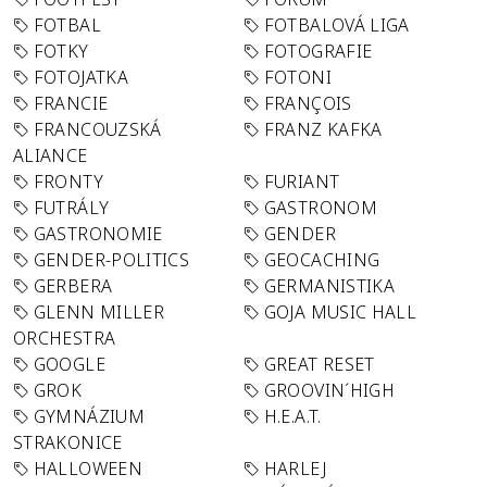
FOTBAL
FOTBALOVÁ LIGA
FOTKY
FOTOGRAFIE
FOTOJATKA
FOTONI
FRANCIE
FRANÇOIS
FRANCOUZSKÁ
FRANZ KAFKA
ALIANCE
FRONTY
FURIANT
FUTRÁLY
GASTRONOM
GASTRONOMIE
GENDER
GENDER-POLITICS
GEOCACHING
GERBERA
GERMANISTIKA
GLENN MILLER
GOJA MUSIC HALL
ORCHESTRA
GOOGLE
GREAT RESET
GROK
GROOVIN´HIGH
GYMNÁZIUM
H.E.A.T.
STRAKONICE
HALLOWEEN
HARLEJ