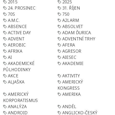
2015
2025
24. PROSINEC
31. ŘÍJEN
70S
750
A.M.C.
A2LARM
ABSENCE
ABSOLVET
ACTIVE DAY
ADAM ĎURICA
ADVENT
ADVENTNÍ TRHY
AEROBIC
AFERA
AFRIKA
AGRESOR
AI
AIESEC
AKADEMICKÉ
AKADEMIE
PŮLHODINKY
AKCE
AKTIVITY
ALJAŠKA
AMERICKÝ
KONGRESS
AMERICKÝ
AMERIKA
KORPORATISMUS
ANALÝZA
ANDĚL
ANDROID
ANGLICKO-ČESKÝ