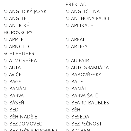
PŘEKLAD
ANGLICKÝ JAZYK
ANGLIČTINA
ANGLIE
ANTHONY FAUCI
ANTICKÉ
APLIKACE
HOROSKOPY
APPLE
AREÁL
ARNOLD
ARTIGY
SCHLEHUBER
ATMOSFÉRA
AU PAIR
AUTA
AUTOGRAMIÁDA
AV ČR
BABOVŘESKY
BAGS
BALET
BANÁN
BANÁT
BARVA
BARVA ŠATŮ
BÁSEŇ
BEARD BAUBLES
BED
BĚH
BĚH NADĚJE
BESEDA
BEZDOMOVEC
BEZPEČNOST
BEZPEČNÝ BROWSER
BIG BEN