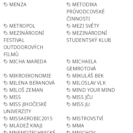
MENZA
METODIKA
PRŮVODCOVSKÉ
ČINNOSTI
METROPOL
MEZI SVĚTY
MEZINÁRODNÍ
MEZINÁRODNÍ
FESTIVAL
STUDENTSKÝ KLUB
OUTDOOROVÝCH
FILMŮ
MICHA MAREDA
MICHAELA
GEMROTOVÁ
MIKROEKONOMIE
MIKULÁŠ BEK
MILENA BERANOVÁ
MILOSLAV VLK
MILOŠ ZEMAN
MIND YOUR MIND
MISS
MISS JČU
MISS JIHOČESKÉ
MISS JU
UNIVERZITY
MISSAEROBIC2015
MISTROVSTVÍ
MLÁDEŽ KRAJI
MMA
MNEMOTECHNICKÉ
MNICHOV