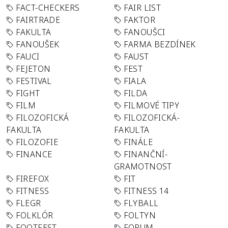
FACT-CHECKERS
FAIR LIST
FAIRTRADE
FAKTOR
FAKULTA
FANOUŠCI
FANOUŠEK
FARMA BEZDÍNEK
FAUCI
FAUST
FEJETON
FEST
FESTIVAL
FIALA
FIGHT
FILDA
FILM
FILMOVÉ TIPY
FILOZOFICKÁ
FILOZOFICKÁ-
FAKULTA
FAKULTA
FILOZOFIE
FINÁLE
FINANCE
FINANČNÍ-
GRAMOTNOST
FIREFOX
FIT
FITNESS
FITNESS 14
FLEGR
FLYBALL
FOLKLÓR
FOLTYN
FOOTFEST
FORUM