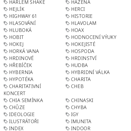
HARLEM SHAKE
HÁZENÁ
HEJLÍK
HERCI
HIGHWAY 61
HISTORIE
HLASOVÁNÍ
HLAVOLAM
HLUBOKÁ
HOAX
HOBIT
HODNOCENÍ VÝUKY
HOKEJ
HOKEJISTÉ
HORKÁ VANA
HOSPODA
HRDINOVÉ
HRDINSTVÍ
HŘEBÍČEK
HUDBA
HYBERNIA
HYBRIDNÍ VÁLKA
HYPOTÉKA
CHARITA
CHARITATIVNÍ
CHEB
KONCERT
CHIA SEMÍNKA
CHINASKI
CHŮZE
CHYBA
IDEOLOGIE
IGY
ILUSTRÁTOŘI
IMUNITA
INDEX
INDOOR