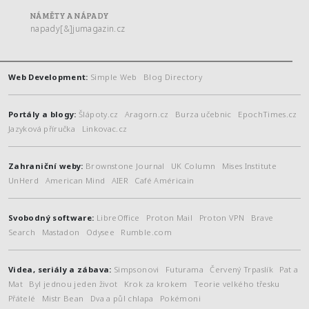
NÁMĚTY A NÁPADY
napady[&]jumagazin.cz
Web Development:
Simple Web
Blog Directory
Portály a blogy:
Šlápoty.cz
Aragorn.cz
Burza učebnic
EpochTimes.cz
Jazyková příručka
Linkovac.cz
Zahraniční weby:
Brownstone Journal
UK Column
Mises Institute
UnHerd
American Mind
AIER
Café Américain
Svobodný software:
LibreOffice
Proton Mail
Proton VPN
Brave
Search
Mastadon
Odysee
Rumble.com
Videa, seriály a zábava:
Simpsonovi
Futurama
Červený Trpaslík
Pat a
Mat
Byl jednou jeden život
Krok za krokem
Teorie velkého třesku
Přátelé
Mistr Bean
Dva a půl chlapa
Pokémoni