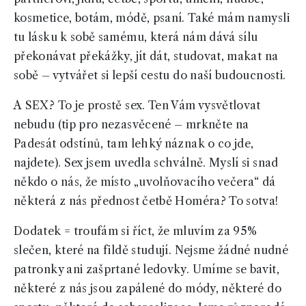
kosmetice, botám, módě, psaní. Také mám namysli
tu lásku k sobě samému, která nám dává sílu
překonávat překážky, jít dát, studovat, makat na
sobě – vytvářet si lepší cestu do naší budoucnosti.
A SEX? To je prostě sex. Ten Vám vysvětlovat
nebudu (tip pro nezasvěcené – mrkněte na
Padesát odstínů, tam lehký náznak o co jde,
najdete). Sex jsem uvedla schválně. Myslí si snad
někdo o nás, že místo „uvolňovacího večera“ dá
některá z nás přednost četbě Homéra? To sotva!
Dodatek = troufám si říct, že mluvím za 95%
slečen, které na fildě studují. Nejsme žádné nudné
patronky ani zašprtané ledovky. Umíme se bavit,
některé z nás jsou zapálené do módy, některé do