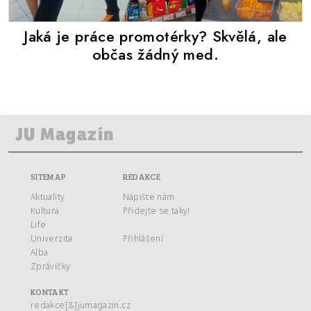
Jaká je práce promotérky? Skvělá, ale
občas žádný med.
SITEMAP
REDAKCE
Aktuality
Napište nám
Kultura
Přidejte se taky!
Life
Univerzita
Přihlášení
Alba
Zprávičky
KONTAKT
redakce[&]jumagazin.cz