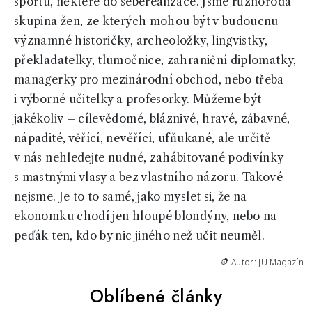
sportu, některé do seberealizace. Jsme různorodá
skupina žen, ze kterých mohou být v budoucnu
významné historičky, archeoložky, lingvistky,
překladatelky, tlumočnice, zahraniční diplomatky,
managerky pro mezinárodní obchod, nebo třeba
i výborné učitelky a profesorky. Můžeme být
jakékoliv – cílevědomé, bláznivé, hravé, zábavné,
nápadité, věřící, nevěřící, ufňukané, ale určitě
v nás nehledejte nudné, zahábitované podivínky
s mastnými vlasy a bez vlastního názoru. Takové
nejsme. Je to to samé, jako myslet si, že na
ekonomku chodí jen hloupé blondýny, nebo na
peďák ten, kdo by nic jiného než učit neuměl.
Autor: JU Magazín
Oblíbené články