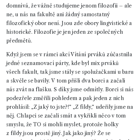
domnívá, že vážně studujeme jenom filozofii – ale
ne, u nás na fakultě ani žádný samostatný
filozofický obor není. Jsou zde obory lingvistické a
historické. Filozofie je jen jeden ze společných
předmětů.
Když jsem se v rámci akcí Vítání prváků zúčastnila
jedné seznamovací párty, kde byl mix prváků
všech fakult, tak jsme stály se spolužačkami u baru
a skvěle se bavily. V tom přišli dva borci a začali
nás zvát na flašku. S díky jsme odmítly. Borci si nás
podezřele změřili pohledem a pak jeden z nich
prohlásil: „Z jaký to jste?!“ „Z fildy,“ udeřily jsme na
něj. Chlapci se začali smát a vykřikli něco v tom
smyslu, že TO si mohli myslet, protože holky
z fildy jsou prostě jiný. Jak jako jiný? Že se