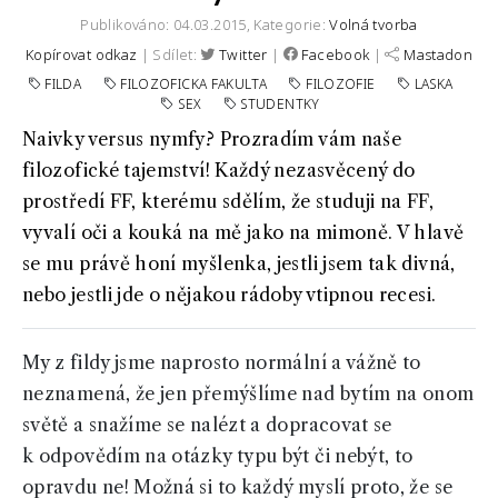
Publikováno: 04.03.2015,
Kategorie:
Volná tvorba
Kopírovat odkaz
| Sdílet:
Twitter
|
Facebook
|
Mastadon
FILDA
FILOZOFICKA FAKULTA
FILOZOFIE
LASKA
SEX
STUDENTKY
Naivky versus nymfy? Prozradím vám naše
filozofické tajemství! Každý nezasvěcený do
prostředí FF, kterému sdělím, že studuji na FF,
vyvalí oči a kouká na mě jako na mimoně. V hlavě
se mu právě honí myšlenka, jestli jsem tak divná,
nebo jestli jde o nějakou rádoby vtipnou recesi.
My z fildy jsme naprosto normální a vážně to
neznamená, že jen přemýšlíme nad bytím na onom
světě a snažíme se nalézt a dopracovat se
k odpovědím na otázky typu být či nebýt, to
opravdu ne! Možná si to každý myslí proto, že se