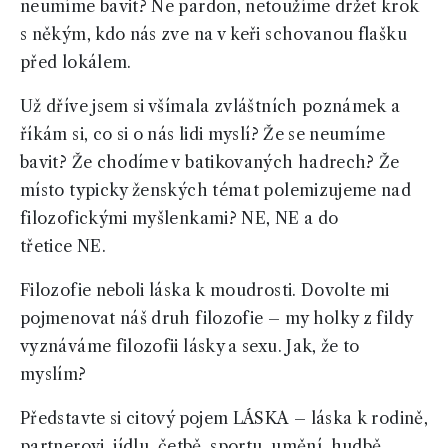
neumíme bavit? Ne pardon, netoužíme držet krok
s někým, kdo nás zve na v keři schovanou flašku
před lokálem.
Už dříve jsem si všímala zvláštních poznámek a
říkám si, co si o nás lidi myslí? Že se neumíme
bavit? Že chodíme v batikovaných hadrech? Že
místo typicky ženských témat polemizujeme nad
filozofickými myšlenkami? NE, NE a do
třetice NE.
Filozofie neboli láska k moudrosti. Dovolte mi
pojmenovat náš druh filozofie – my holky z fildy
vyznáváme filozofii lásky a sexu. Jak, že to
myslím?
Představte si citový pojem LÁSKA – láska k rodině,
partnerovi, jídlu, četbě, sportu, umění, hudbě,