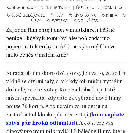
Kopírovat odkaz
| Sdílet:
Twitter
|
Facebook
|
Mastadon
ČESKÉ BUDĚJOVICE
FILM
KINO KOTVA
KNIHA
SLEVY
ŠVÉDSKO
VOLNÝ ČAS
Za jeden film chtějí dnes v multikinech hříšné
peníze - kdyby k tomu byl alespoň zadarmo
popcorn! Tak co byste řekli na výborný film za
málo peněz v malém kině?
Nerada platím skoro dvě stovky jen za to, že sedím
v kině se čtyřmi sály, a tak kdykoli můžu, vyrážím
do budějovické Kotvy. Kino za hubičku je totiž
místní specialita, kdy dáte za vybrané nové filmy
pouze 70 korun. A to už vám za tu cestu na
zastávku Poliklinika Jih určitě stojí (
kino najdete
sotva pár kroků odtamtud
). A co si pro vás
říjnový program připravil? Tři báječné filmy, které