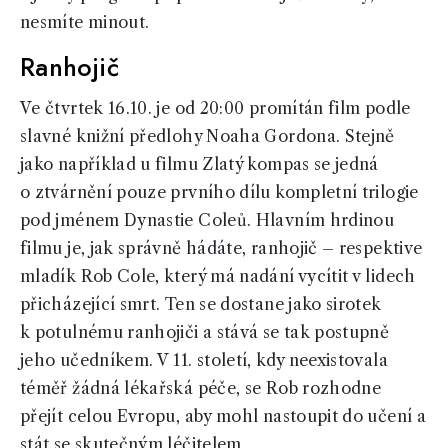
nesmíte minout.
Ranhojič
Ve čtvrtek 16.10. je od 20:00 promítán film podle
slavné knižní předlohy Noaha Gordona. Stejně
jako například u filmu Zlatý kompas se jedná
o ztvárnění pouze prvního dílu kompletní trilogie
pod jménem Dynastie Coleů. Hlavním hrdinou
filmu je, jak správně hádáte, ranhojič – respektive
mladík Rob Cole, který má nadání vycítit v lidech
přicházející smrt. Ten se dostane jako sirotek
k potulnému ranhojiči a stává se tak postupně
jeho učedníkem. V 11. století, kdy neexistovala
téměř žádná lékařská péče, se Rob rozhodne
přejít celou Evropu, aby mohl nastoupit do učení a
stát se skutečným léčitelem.