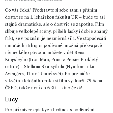
Co vás čeká? Představte si sebe sami s přáním
dostat se na 1. lékařskou fakultu UK – bude to asi
stejně dramatické, ale o dost víc se zapotíte. Film
slibuje velkolepé scény, příběh lásky i dobře známý
fakt, že v poznání je nezměrná síla. Ve stopadesáti
minutách strhující podívané, možná překvapivě
německého původu, můžete vidět Bena
Kingsleyho (Iron Man, Princ z Persie, Prokletý
ostrov) a Stellana Skarsgårda (Nymfomanka,
Avengers, Thor: Temný svět). Po premiéře
v květnu letošního roku si film vysloužil 79 % na
ČSFD, takže není co řešit – kino čeká!
Lucy
Pro příznivce epických hrdinek s podivnými