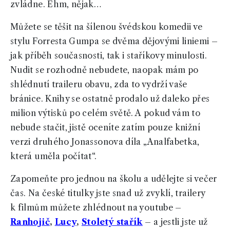
zvládne. Ehm, nějak…
Můžete se těšit na šílenou švédskou komedii ve
stylu Forresta Gumpa se dvěma dějovými liniemi –
jak příběh současnosti, tak i staříkovy minulosti.
Nudit se rozhodně nebudete, naopak mám po
shlédnutí traileru obavu, zda to vydrží vaše
bránice. Knihy se ostatně prodalo už daleko přes
milion výtisků po celém světě. A pokud vám to
nebude stačit, jistě oceníte zatím pouze knižní
verzi druhého Jonassonova díla „Analfabetka,
která uměla počítat“.
Zapomeňte pro jednou na školu a udělejte si večer
čas. Na české titulky jste snad už zvyklí, trailery
k filmům můžete zhlédnout na youtube –
Ranhojič
,
Lucy
,
Stoletý stařík
– a jestli jste už