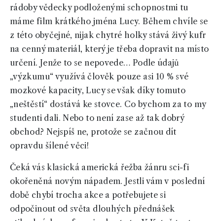
rádoby vědecky podloženými schopnostmi tu
máme film krátkého jména Lucy. Během chvíle se
z této obyčejné, nijak chytré holky stává živý kufr
na cenný materiál, který je třeba dopravit na místo
určení. Jenže to se nepovede… Podle údajů
„výzkumu“ využívá člověk pouze asi 10 % své
mozkové kapacity, Lucy se však díky tomuto
„neštěstí“ dostává ke stovce. Co bychom za to my
studenti dali. Nebo to není zase až tak dobrý
obchod? Nejspíš ne, protože se začnou dít
opravdu šílené věci!
Čeká vás klasická americká řežba žánru sci-fi
okořeněná novým nápadem. Jestli vám v poslední
době chybí trocha akce a potřebujete si
odpočinout od světa dlouhých přednášek