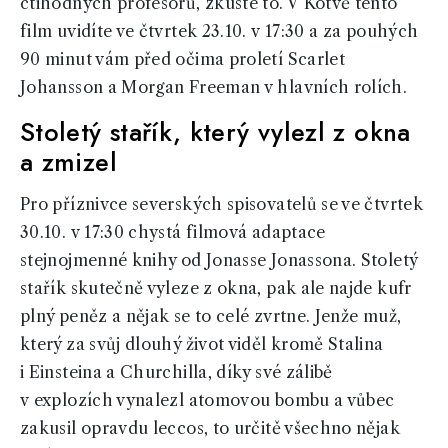
ctihodných profesorů, zkuste to. V Kotvě tento
film uvidíte ve čtvrtek 23.10. v 17:30 a za pouhých
90 minut vám před očima proletí Scarlet
Johansson a Morgan Freeman v hlavních rolích.
Stoletý stařík, který vylezl z okna
a zmizel
Pro příznivce severských spisovatelů se ve čtvrtek
30.10. v 17:30 chystá filmová adaptace
stejnojmenné knihy od Jonasse Jonassona. Stoletý
stařík skutečně vyleze z okna, pak ale najde kufr
plný peněz a nějak se to celé zvrtne. Jenže muž,
který za svůj dlouhý život viděl kromě Stalina
i Einsteina a Churchilla, díky své zálibě
v explozích vynalezl atomovou bombu a vůbec
zakusil opravdu leccos, to určitě všechno nějak