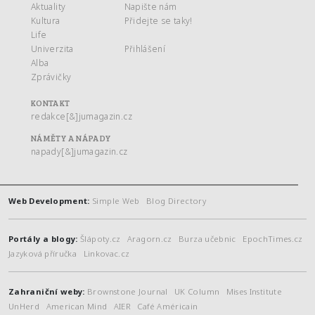
Aktuality
Napište nám
Kultura
Přidejte se taky!
Life
Univerzita
Přihlášení
Alba
Zprávičky
KONTAKT
redakce[&]jumagazin.cz
NÁMĚTY A NÁPADY
napady[&]jumagazin.cz
Web Development:
Simple Web
Blog Directory
Portály a blogy:
Šlápoty.cz
Aragorn.cz
Burza učebnic
EpochTimes.cz
Jazyková příručka
Linkovac.cz
Zahraniční weby:
Brownstone Journal
UK Column
Mises Institute
UnHerd
American Mind
AIER
Café Américain