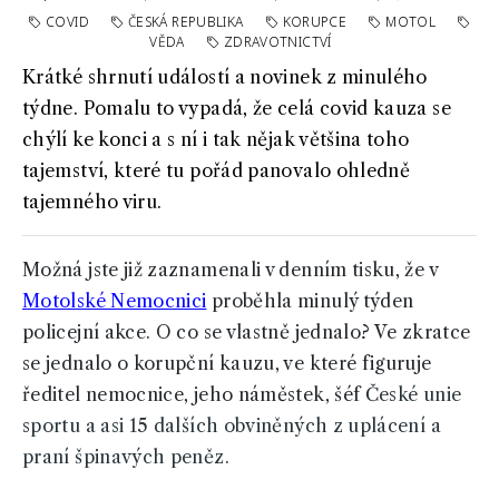
COVID
ČESKÁ REPUBLIKA
KORUPCE
MOTOL
VĚDA
ZDRAVOTNICTVÍ
Krátké shrnutí událostí a novinek z minulého
týdne. Pomalu to vypadá, že celá covid kauza se
chýlí ke konci a s ní i tak nějak většina toho
tajemství, které tu pořád panovalo ohledně
tajemného viru.
Možná jste již zaznamenali v denním tisku, že v
Motolské Nemocnici
proběhla minulý týden
policejní akce. O co se vlastně jednalo? Ve zkratce
se jednalo o korupční kauzu, ve které figuruje
ředitel nemocnice, jeho náměstek, šéf
České unie
sportu a asi 15 dalších obviněných z uplácení a
praní špinavých peněz.