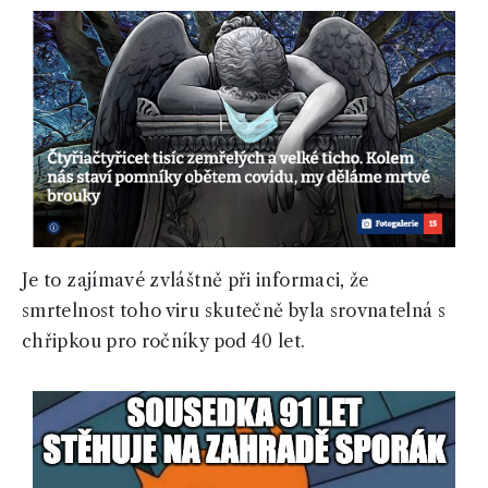
Je to zajímavé zvláštně při informaci, že
smrtelnost toho viru skutečně byla srovnatelná s
chřipkou pro ročníky pod 40 let.