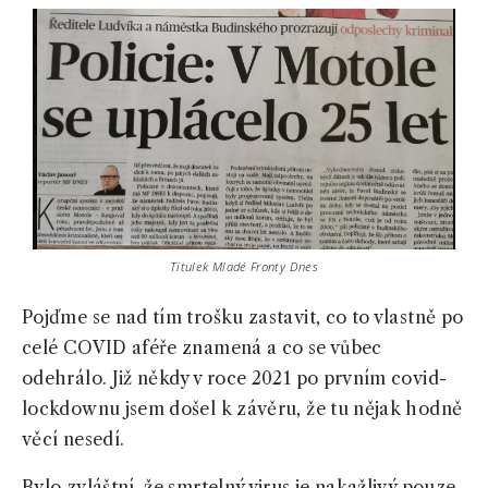
Titulek Mladé Fronty Dnes
Pojďme se nad tím trošku zastavit, co to vlastně po
celé COVID aféře znamená a co se vůbec
odehrálo. Již někdy v roce 2021 po prvním covid-
lockdownu jsem došel k závěru, že tu nějak hodně
věcí nesedí.
Bylo zvláštní, že smrtelný virus je nakažlivý pouze