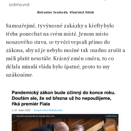
Bohuslav Svoboda, Vlastimil Válek
Samozřejmě, ty výnosné zakázky a kšefty bylo
třeba ponechat na svém místě. Jenom místo
nouzového stavu, se ty věci vepsali přímo do
zákona, aby už je nebylo možné tak snadno zrušit a
měli platit neustále. Krásný změn směru, to co
dělala minulá vláda bylo špatné, proto to my
uzákoníme.