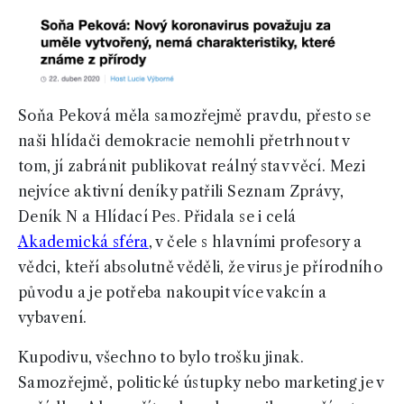
Soňa Peková měla samozřejmě pravdu, přesto se
naši hlídači demokracie nemohli přetrhnout v
tom, jí zabránit publikovat reálný stav věcí. Mezi
nejvíce aktivní deníky patřili Seznam Zprávy,
Deník N a Hlídací Pes. Přidala se i celá
Akademická sféra
, v čele s hlavními profesory a
vědci, kteří absolutně věděli, že virus je přírodního
původu a je potřeba nakoupit více vakcín a
vybavení.
Kupodivu, všechno to bylo trošku jinak.
Samozřejmě, politické ústupky nebo marketing je v