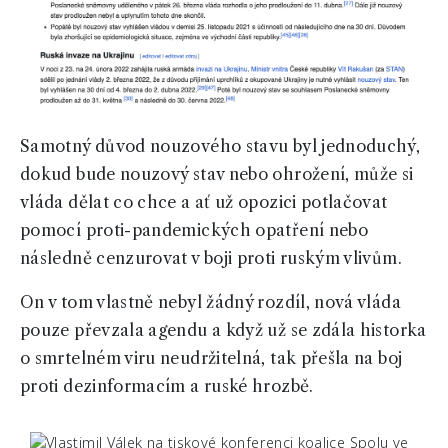
Samotný důvod nouzového stavu byl jednoduchý,
dokud bude nouzový stav nebo ohrožení, může si
vláda dělat co chce a ať už opozici potlačovat
pomocí proti-pandemických opatření nebo
následně cenzurovat v boji proti ruským vlivům.
On v tom vlastně nebyl žádný rozdíl, nová vláda
pouze převzala agendu a když už se zdála historka
o smrtelném viru neudržitelná, tak přešla na boj
proti dezinformacím a ruské hrozbě.