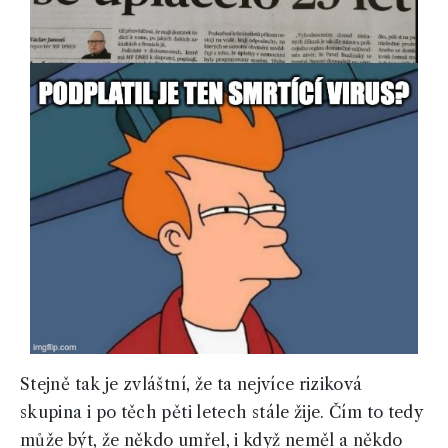
Stejně tak je zvláštní, že ta nejvíce riziková
skupina i po těch pěti letech stále žije. Čím to tedy
může být, že někdo umřel, i když neměl a někdo