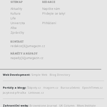
SITEMAP
REDAKCE
Aktuality
Napište nám
Kultura
Přidejte se taky!
Life
Univerzita
Přihlášení
Alba
Zprávičky
KONTAKT
redakce[&]jumagazin.cz
NÁMĚTY A NÁPADY
napady[&]jumagazin.cz
Web Development:
Simple Web
Blog Directory
Portály a blogy:
Šlápoty.cz
Aragorn.cz
Burza učebnic
EpochTimes.cz
Jazyková příručka
Linkovac.cz
Zahraniční weby:
Brownstone Journal
UK Column
Mises Institute